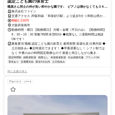
認定こども園の保育士
職員さん同士の仲が良い和やかな園です♪ ピアノは弾かなくてもＯＫ
☆ 早番遅番なし！
株式会社ファイン
交通アクセス JR阪和線 「和泉砂川駅」より徒歩5分 ☆和歌山県から
も通勤圏内です
時給1,330円
大阪府泉南市
勤務時間・曜日 【勤務曜日】 月曜～金曜（平日のみ） 【勤務時間】
8：30～16：30 実働7時間 休憩60分 ◆残業なし ☆退勤時間は相談
OKです！
募集要項 職種 認定こども園の保育士 雇用形態 派遣社員 仕事内容 ◆
土日祝休み♪ ◆定時退社できます！ ◆早番遅番なし！ シフト制では
なく 中番のみの時間固定勤務なので 家庭と両立しながら働き...
固定時間制
経験者歓迎
残業なし
有資格者歓迎
社会保険完備
ブランクOK
育休あり
交通費支給
駅近5分以内
土日祝休み
同じ企業の求人
アルバイト・パート