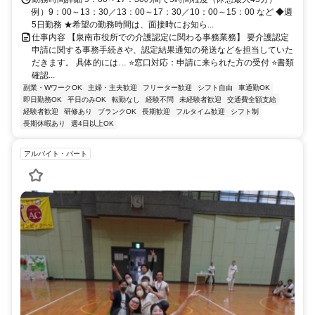
例）9：00～13：30／13：00～17：30／10：00～15：00 など ◆週
5日勤務 ★希望の勤務時間は、面接時にお知ら...
仕事内容 【泉南市役所での介護認定に関わる事務業務】 要介護認定
申請に関する事務手続きや、認定結果通知の発送などを担当していた
だきます。 具体的には… ⭐窓口対応：申請に来られた方の受付 ⭐書類
確認...
副業・WワークOK
主婦・主夫歓迎
フリーター歓迎
シフト自由
車通勤OK
即日勤務OK
平日のみOK
転勤なし
経験不問
未経験者歓迎
交通費全額支給
経験者歓迎
研修あり
ブランクOK
長期歓迎
フルタイム歓迎
シフト制
長期休暇あり
週4日以上OK
アルバイト・パート