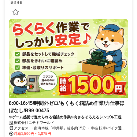
派遣社員
8:00-16:45/時間外ゼロ/もくもく箱詰め作業/力仕事ほ
ぼなし/B99-00475
✨ゲーム感覚で進められる箱詰め作業✨向きをそろえるシンプル工程で
コツコツ集中！未経験からでも挑戦しやすいお仕事です！
株式会社ニチギワールド
アクセス: ・南海本線「樽井駅」徒歩約15分 ・車/自転車/バイク通勤
可 ・無料駐車・駐輪場あり（規定あり）
時給1,500円～1,875円