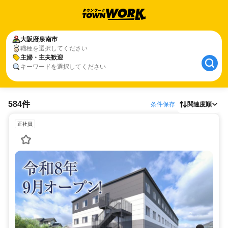
大阪府
泉南市
職種を選択してください
主婦・主夫歓迎
キーワードを選択してください
584件
条件保存
関連度順
正社員