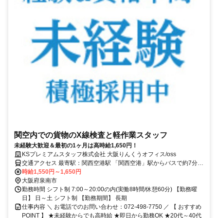
関空内での貨物のX線検査と軽作業スタッフ
未経験大歓迎＆最初の1ヶ月は高時給1,650円！
KSプレミアムスタッフ株式会社 大阪りんくうオフィス/oss
交通アクセス 最寄駅：関西空港駅 「関西空港」駅からバスで約7分
車通勤可！
時給1,550円～1,650円
大阪府泉南市
勤務時間 シフト制 7:00～20:00の内(実働8時間/休憩60分) 【勤務曜
日】 日～土 シフト制 【勤務期間】 長期
仕事内容 ＼ お電話でのお問い合わせ：072-498-7750 ／ 【 おすすめ
POINT 】 ★未経験からでも高時給 ★即日から勤務OK ★20代～40代