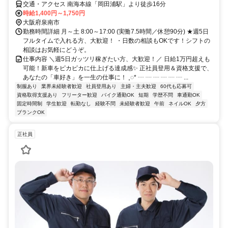
交通・アクセス 南海本線「岡田浦駅」より徒歩16分
時給1,400円～1,750円
大阪府泉南市
勤務時間詳細 月～土 8:00～17:00 (実働7.5時間／休憩90分) ★週5日
フルタイムで入れる方、大歓迎！ ・日数の相談もOKです！シフトの
相談はお気軽にどうぞ。
仕事内容 ＼週5日ガッツリ稼ぎたい方、大歓迎！／ 日給1万円超えも
可能！新車をピカピカに仕上げる達成感✨ 正社員登用＆資格支援で、
あなたの「車好き」を一生の仕事に！ ˳◌* ┈ ┈ ┈ ┈ ┈ ┈ ...
制服あり
業界未経験者歓迎
社員登用あり
主婦・主夫歓迎
60代も応募可
資格取得支援あり
フリーター歓迎
バイク通勤OK
短期
学歴不問
車通勤OK
固定時間制
学生歓迎
転勤なし
経験不問
未経験者歓迎
午前
ネイルOK
夕方
ブランクOK
正社員