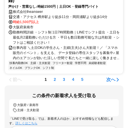
録)
声かけ・営業なし♪時給1500円｜土日OK・登録専門バイト
株式会社theanswer
交通・アクセス 樽井駅より徒歩11分・岡田浦駅より徒歩14分
時給1,500円以上
大阪府泉南市
勤務時間詳細 ・シフト制 1日7時間勤務｜LINEでシフト提出 ・土日を
最低月2週勤務いただける方 ・平日も数日勤務可能な方は尚歓迎 ・シ
フトはご相談ください！
仕事内容 ＼土日OKの学生さん・主婦(主夫)さん大歓迎！／ 「スマホ
販売のイベント」を支える、 データ登録の専任スタッフを募集中♪ 屋
内のエアコンが効いた涼しい空間で 私たちと一緒に楽しく働きませ...
扶養内勤務OK
主婦・主夫歓迎
フリーター歓迎
学歴不問
未経験者歓迎
ネイルOK
ブランクOK
シフト制
前へ
次へ
1
2
3
4
5
この条件の新着求人を受け取る
大阪府 / 泉南市
主婦・主夫歓迎
「LINEで受け取る」では、新着求人のほか、おすすめ情報なども配信しま
す。
詳しくはこちら