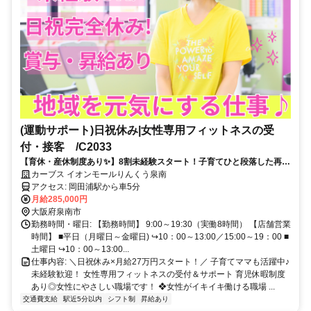
(運動サポート)日祝休み|女性専用フィットネスの受
付・接客 /C2033
【育休・産休制度あり✨】8割未経験スタート！子育てひと段落した再ス
タートに⭐女性スタッフ活躍中♪家庭・プライベートとの両立しっかり！
カーブス イオンモールりんくう泉南
アクセス: 岡田浦駅から車5分
月給285,000円
大阪府泉南市
勤務時間・曜日: 【勤務時間】 9:00～19:30（実働8時間） 【店舗営業
時間】 ■平日（月曜日～金曜日) ↪10：00～13:00／15:00～19：00 ■
土曜日 ↪10：00～13:00...
仕事内容: ＼日祝休み×月給27万円スタート！／ 子育てママも活躍中♪
未経験歓迎！ 女性専用フィットネスの受付＆サポート 育児休暇制度
あり◎女性にやさしい職場です！ ❖女性がイキイキ働ける職場 ...
交通費支給
駅近5分以内
シフト制
昇給あり