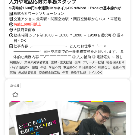
入力や電話応対の事務スタッフ
✨高時給1600円✨車通勤OK✨ネイルOK ✨Word・Excelの基本操作がで
きればOK！
株式会社ワークソリューション
交通アクセス 最寄駅：関西空港駅 ＊関西空港駅からバス ＊車通勤
OK（駐車場あり）
時給1,600円以上
大阪府泉南市
勤務時間 シフト制 10:00 ～ 16:00 ＊10:00 ～ 19:00も選択可 ◎ 週４
日～OK
仕事内容 ╭━━━━━━━━━╮ どんなお仕事？ ╰━ｖ
━━━━━━━╯ 泉州空港南での一般事務業務をお願いします。 具
体的な業務内容 ￣V￣￣￣￣￣￣￣ ◎ 入力補助 ◎ 電話応対 ✨ 難し...
制服あり
業界未経験者歓迎
主婦・主夫歓迎
長期
フリーター歓迎
社会保険あり
バイク通勤OK
短期
午後
学歴不問
車通勤OK
即日勤務OK
転勤なし
経験不問
英語
未経験者歓迎
交通費全額支給
午前
経験者歓迎
ネイルOK
正社員