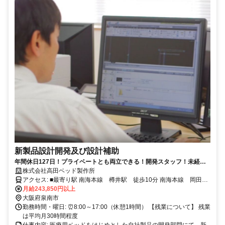
新製品設計開発及び設計補助
年間休日127日！プライベートとも両立できる！開発スタッフ！未経験
歓迎♪
株式会社高田ベッド製作所
アクセス: ■最寄り駅 南海本線 樽井駅 徒歩10分 南海本線 岡田浦
駅 徒歩10分
月給243,850円以上
大阪府泉南市
勤務時間・曜日: ⏰8:00～17:00（休憩1時間） 【残業について】 残業
は平均月30時間程度
仕事内容: 医療用ベッドをはじめとした自社製品の開発部門にて、新