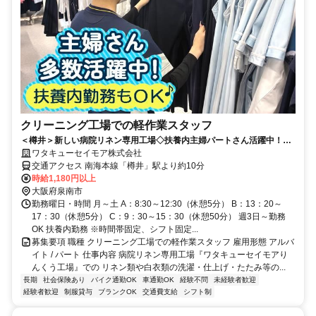
クリーニング工場での軽作業スタッフ
＜樽井＞新しい病院リネン専用工場◇扶養内主婦パートさん活躍中！選
べる時間帯◇未経験・ブランク歓迎
ワタキューセイモア株式会社
交通アクセス 南海本線「樽井」駅より約10分
時給1,180円以上
大阪府泉南市
勤務曜日・時間 月～土 A：8:30～12:30（休憩5分） B：13：20～
17：30（休憩5分） C：9：30～15：30（休憩50分） 週3日～勤務
OK 扶養内勤務 ※時間帯固定、シフト固定...
募集要項 職種 クリーニング工場での軽作業スタッフ 雇用形態 アルバ
イト / パート 仕事内容 病院リネン専用工場『ワタキューセイモアり
んくう工場』での リネン類や白衣類の洗濯・仕上げ・たたみ等の...
長期
社会保険あり
バイク通勤OK
車通勤OK
経験不問
未経験者歓迎
経験者歓迎
制服貸与
ブランクOK
交通費支給
シフト制