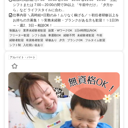
シフトまたは 7:00～20:00の間で3h以上 「午前中だけ」「夕方か
ら」など ライフスタイルに合わ...
仕事内容 ＼高時給×日勤のみ！ムリなく稼げる／ ✨初任者研修以上を
お持ちの方募集！ ✨実務未経験・ブランクがある方も歓迎！ ✨1日3h
～・週2、3日～相談OK！ ……………………………………………...
制服あり
業界未経験者歓迎
副業・WワークOK
1日4時間以内OK
フリーター歓迎
シフト自由
車通勤OK
経験不問
未経験者歓迎
午前
経験者歓迎
有資格者歓迎
研修あり
夕方
ブランクOK
フルタイム歓迎
シフト制
入社祝い金あり
アルバイト・パート