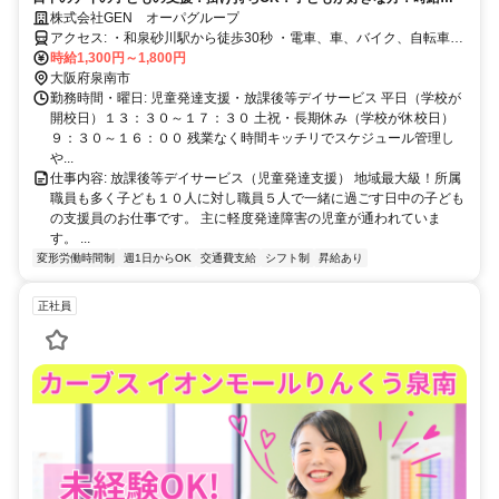
1300〜1500円｜週1〜OK・残業なし・駅徒歩30秒◎・勤務日数により
株式会社GEN オーパグループ
賞与あり・代表も元リハ職です！
アクセス: ・和泉砂川駅から徒歩30秒 ・電車、車、バイク、自転車通
勤可能
時給1,300円～1,800円
大阪府泉南市
勤務時間・曜日: 児童発達支援・放課後等デイサービス 平日（学校が
開校日）１３：３０～１７：３０ 土祝・長期休み（学校が休校日）
９：３０～１６：００ 残業なく時間キッチリでスケジュール管理し
や...
仕事内容: 放課後等デイサービス（児童発達支援） 地域最大級！所属
職員も多く子ども１０人に対し職員５人で一緒に過ごす日中の子ども
の支援員のお仕事です。 主に軽度発達障害の児童が通われていま
す。 ...
変形労働時間制
週1日からOK
交通費支給
シフト制
昇給あり
正社員