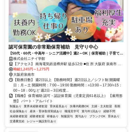
認可保育園の非常勤保育補助 見守り中心
【50代・60代・中高年・シニア活躍中】週2～OK｜保育補助｜子育て支
援員の方歓迎！
株式会社ニチイ学館
【アクセス】 南海電気鉄道樽井駅 徒歩12分 ■住 所 大阪府 泉南市 樽
時給1,245円～1,275円
井8-7-5 ■アクセス 南海電気鉄道樽井駅 徒歩12分
大阪府泉南市
【勤務日数】 週2日以上 【勤務時間】 週2日以上／シフト制 開園曜
日：月～土 開園時間：7:00～19:00 勤務時間：○13:00～17:30/○15：
00～18：00など 週2日～3日程度...
【職種】 保育補助 認可・認証保育園（児童定員61名以上） 【雇用形
態】 パート・アルバイト
制服あり
業界未経験者歓迎
育休延長あり
扶養内勤務OK
主婦・主夫歓迎
長期
社会保険あり
産休・育休取得実績あり
職場見学可
賞与年1回あり
経験不問
未経験者歓迎
経験者歓迎
研修あり
制服貸与
賞与あり
ブランクOK
育休あり
交通費支給
レジャー施設割引あり