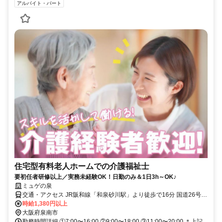
アルバイト・パート
住宅型有料老人ホームでの介護福祉士
要初任者研修以上／実務未経験OK！日勤のみ＆1日3h～OK♪
ミュゲの泉
交通・アクセス JR阪和線「和泉砂川駅」より徒歩で16分 国道26号
「市場稲荷の信号」より1分♪
時給1,380円以上
大阪府泉南市
勤務時間詳細 ①7:00〜16:00 ②9:00〜18:00 ③11:00〜20:00 ＊上記