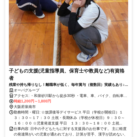
子どもの支援(児童指導員、保育士や教員など)有資格
者
残業や持ち帰りなし！離職率が低く、毎年賞与（複数回）実績もあり♪地
域最大級総勢約７０名在職中！子どもと関わるのが好きな方歓迎♪新規事
オーパグループ
業所オープンにより募集中！
アクセス: ・和泉砂川駅から徒歩30秒 ・電車、車、バイク、自転車通
勤可能
時給1,200円～1,800円
大阪府泉南市
勤務時間・曜日: ☆放課後等デイサービス 平日（学校が開校日）１
３：３０～１７：３０ 土祝・長期休み（学校が休校日）９：３０～
１６：００ ☆児童発達支援 平日 １３：３０～１８：００ 土祝...
仕事内容: 日中の子どもたちに対する支援員のお仕事です。 主に軽度
の発達障がいの児童が通われており、計算が苦手、漢字が読めない、