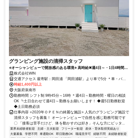
グランピング施設の清掃スタッフ
⭐オーシャンビューで開放感のある環境⭐ 高時給✖週4日～・1日4時間～
相談OKのシフト制〇
株式会社WIN
交通アクセス 最寄駅：岡田浦 「岡田浦駅」より車で5分 ＊車・バイ
ク・自転車通勤ＯＫ！ ＊施設内に車を駐車することが可能です！
時給1,400円以上
大阪府泉南市
勤務時間 シフト制 9時45分～16時 ＊週4日～勤務時間・曜日の相談
OK ┗土日合わせて週4日～勤務をお願いします！ ◆週5日勤務歓迎
◆土日勤務必須
仕事内容 ⭐️2020年ＯＰＥＮの綺麗な施設⭐️ 人気のグランピング施設で
清掃スタッフを募集！ オーシャンビューで自然を感じ勤務可能です
〇 「接客は苦手だけど、体を動かすのは好き」そんな方にピッタ...
業界未経験者歓迎
主婦・主夫歓迎
フリーター歓迎
産休・育休取得実績あり
大量募集
学歴不問
車通勤OK
即日勤務OK
職場見学可
経験不問
未経験者歓迎