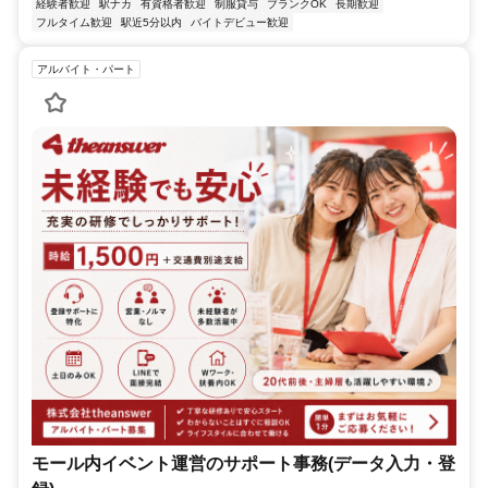
経験者歓迎
駅ナカ
有資格者歓迎
制服貸与
ブランクOK
長期歓迎
フルタイム歓迎
駅近5分以内
バイトデビュー歓迎
アルバイト・パート
モール内イベント運営のサポート事務(データ入力・登