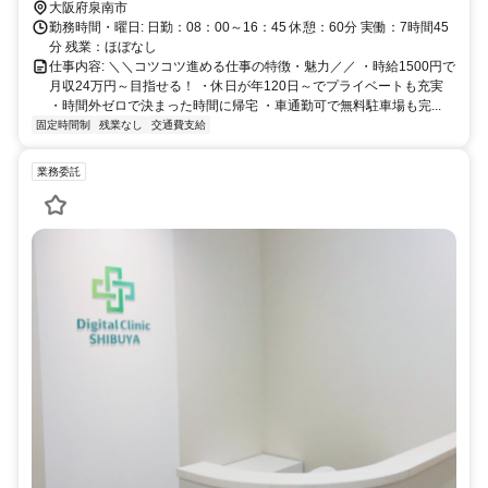
大阪府泉南市
勤務時間・曜日: 日勤：08：00～16：45 休憩：60分 実働：7時間45
分 残業：ほぼなし
仕事内容: ＼＼コツコツ進める仕事の特徴・魅力／／ ・時給1500円で
月収24万円～目指せる！ ・休日が年120日～でプライベートも充実
・時間外ゼロで決まった時間に帰宅 ・車通勤可で無料駐車場も完...
固定時間制
残業なし
交通費支給
業務委託