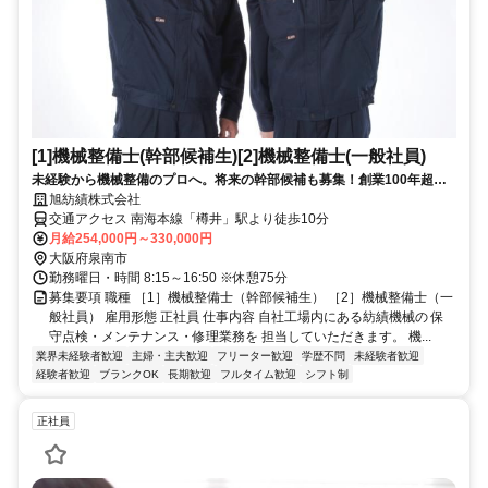
[1]機械整備士(幹部候補生)[2]機械整備士(一般社員)
未経験から機械整備のプロへ。将来の幹部候補も募集！創業100年超の
安定企業で技術を磨こう。
旭紡績株式会社
交通アクセス 南海本線「樽井」駅より徒歩10分
月給254,000円～330,000円
大阪府泉南市
勤務曜日・時間 8:15～16:50 ※休憩75分
募集要項 職種 ［1］機械整備士（幹部候補生） ［2］機械整備士（一
般社員） 雇用形態 正社員 仕事内容 自社工場内にある紡績機械の 保
守点検・メンテナンス・修理業務を 担当していただきます。 機...
業界未経験者歓迎
主婦・主夫歓迎
フリーター歓迎
学歴不問
未経験者歓迎
経験者歓迎
ブランクOK
長期歓迎
フルタイム歓迎
シフト制
正社員