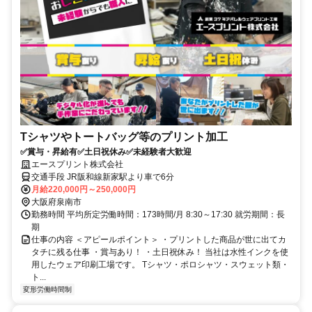
Tシャツやトートバッグ等のプリント加工
✅賞与・昇給有✅土日祝休み✅未経験者大歓迎
エースプリント株式会社
交通手段 JR阪和線新家駅より車で6分
月給220,000円～250,000円
大阪府泉南市
勤務時間 平均所定労働時間：173時間/月 8:30～17:30 就労期間：長
期
仕事の内容 ＜アピールポイント＞ ・プリントした商品が世に出てカ
タチに残る仕事 ・賞与あり！ ・土日祝休み！ 当社は水性インクを使
用したウェア印刷工場です。 Tシャツ・ポロシャツ・スウェット類・
ト...
変形労働時間制