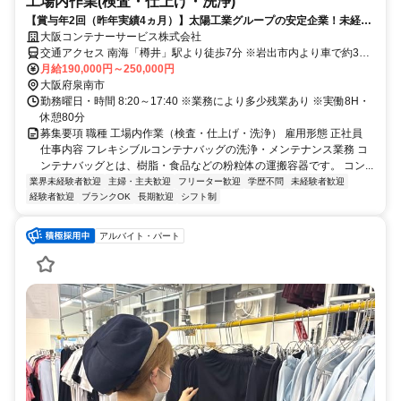
工場内作業(検査・仕上げ・洗浄)
【賞与年2回（昨年実績4ヵ月）】太陽工業グループの安定企業！未経験
から始める工場内作業スタッフ募集
大阪コンテナーサービス株式会社
交通アクセス 南海「樽井」駅より徒歩7分 ※岩出市内より車で約30
分 ※貝塚市・泉佐野市から車で約20分
月給190,000円～250,000円
大阪府泉南市
勤務曜日・時間 8:20～17:40 ※業務により多少残業あり ※実働8H・
休憩80分
募集要項 職種 工場内作業（検査・仕上げ・洗浄） 雇用形態 正社員
仕事内容 フレキシブルコンテナバッグの洗浄・メンテナンス業務 コ
ンテナバッグとは、樹脂・食品などの粉粒体の運搬容器です。 コン...
業界未経験者歓迎
主婦・主夫歓迎
フリーター歓迎
学歴不問
未経験者歓迎
経験者歓迎
ブランクOK
長期歓迎
シフト制
アルバイト・パート