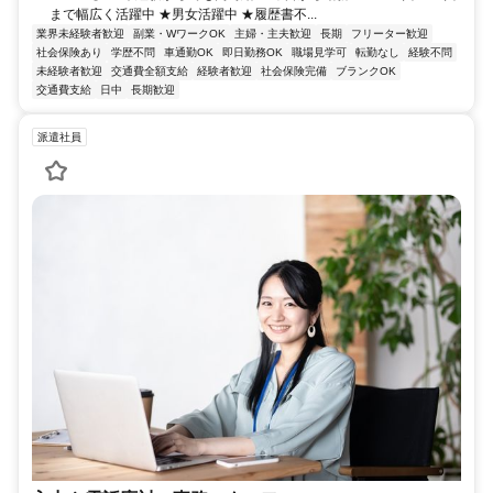
まで幅広く活躍中 ★男女活躍中 ★履歴書不...
業界未経験者歓迎
副業・WワークOK
主婦・主夫歓迎
長期
フリーター歓迎
社会保険あり
学歴不問
車通勤OK
即日勤務OK
職場見学可
転勤なし
経験不問
未経験者歓迎
交通費全額支給
経験者歓迎
社会保険完備
ブランクOK
交通費支給
日中
長期歓迎
派遣社員