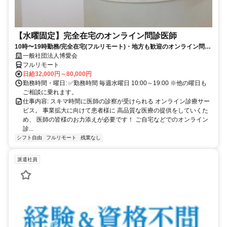
【水曜固定】完全在宅のオンライン問診医師
10時〜19時勤務/完全在宅(フルリモート)・地方も歓迎のオンライン問診
業務
一般社団法人博愛会
フルリモート
日給32,000円～80,000円
勤務時間・曜日: ✅勤務時間 毎週水曜日 10:00～19:00 ※他の曜日も
ご相談に乗れます。
仕事内容: スキマ時間に医師の診察が受けられる オンライン診療サー
ビス。 事業拡大に向けて患者様に 高品質な医療の提供をしていくた
め、 医師の皆様のお力添えが必要です！ ご自宅などでのオンライン
診...
シフト自由
フルリモート
残業なし
派遣社員