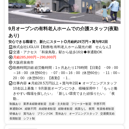
9月オープンの有料老人ホームでの介護スタッフ(夜勤
あり)
安心できる職場で、新たにスタート◎月給約29万円＋賞与年2回
株式会社LIGLUX【勤務地:有料老人ホーム陽光の郷 せんなん】
交通・アクセス 「和泉鳥取」駅から徒歩16分◆車通勤OK
月給285,000円～290,000円
大阪府泉南市
勤務時間詳細 総労働時間：1ヶ月あたり176時間 【日勤】 ・09：00
～18：00（休憩60分） ・07：00～16：00（休憩60分） ・11：00～
20：00 （休憩60分） 【夜勤】 ・1...
仕事内容 ★月給28.5万円以上＋賞与年2回★ オープニングスタッフ
10名以上募集！ 9月新規オープンにつき、積極採用中！ 「もっと働
きやすい職場を探したい」 「新しい環境でまた頑張りたい」 「夜
勤...
制服あり
業界未経験者歓迎
主婦・主夫歓迎
フリーター歓迎
学歴不問
車通勤OK
経験不問
未経験者歓迎
経験者歓迎
残業なし
夜間
有資格者歓迎
研修あり
賞与あり
ブランクOK
育休あり
オープニングスタッフ
交通費支給
長期歓迎
シフト制