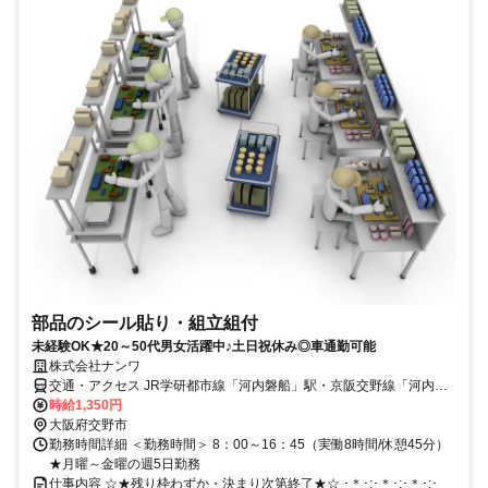
部品のシール貼り・組立組付
未経験OK★20～50代男女活躍中♪土日祝休み◎車通勤可能
株式会社ナンワ
交通・アクセス JR学研都市線「河内磐船」駅・京阪交野線「河内
森」駅から自転車で7～10分ほど
時給1,350円
大阪府交野市
勤務時間詳細 ＜勤務時間＞ 8：00～16：45（実働8時間/休憩45分）
★月曜～金曜の週5日勤務
仕事内容 ☆★残り枠わずか・決まり次第終了★☆ ･＊･:･＊･:･＊･:･