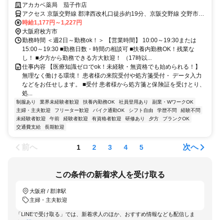
自由！
アカカベ薬局 茄子作店
アクセス 京阪交野線 郡津西改札口徒歩約19分、京阪交野線 交野市西
口徒歩約22分、京阪交野線 村野徒歩約25分 郡津駅から徒歩18分
時給1,177円～1,227円
大阪府枚方市
勤務時間 ＜週2日～勤務ok！＞ 【営業時間】 10:00～19:30または
15:00～19:30 ■勤務日数・時間の相談可 ■扶養内勤務OK！残業な
し！ ■夕方から勤務できる方大歓迎！ （17時以...
仕事内容 【医療知識ゼロでok！未経験・無資格でも始められる！】
無理なく働ける環境！ 患者様の来院受付や処方箋受付・ データ入力
などをお任せします。 ■受付 患者様から処方箋と保険証を受けとり、
処...
制服あり
業界未経験者歓迎
扶養内勤務OK
社員登用あり
副業・WワークOK
主婦・主夫歓迎
フリーター歓迎
バイク通勤OK
シフト自由
学歴不問
経験不問
未経験者歓迎
午前
経験者歓迎
有資格者歓迎
研修あり
夕方
ブランクOK
交通費支給
長期歓迎
前へ
次へ
1
2
3
4
5
この条件の新着求人を受け取る
大阪府 / 郡津駅
主婦・主夫歓迎
「LINEで受け取る」では、新着求人のほか、おすすめ情報なども配信しま