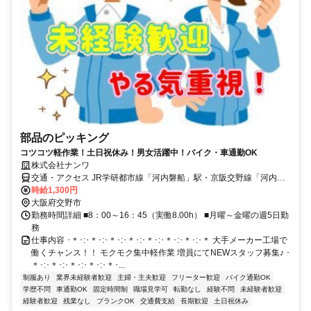
部品のピッキング
コツコツ軽作業！土日祝休み！男女活躍中！バイク・車通勤OK
株式会社ナンワ
交通・アクセス JR学研都市線「河内磐船」駅・京阪交野線「河内
森」駅から自転車で7～10分ほど
時給1,300円
大阪府交野市
勤務時間詳細 ■8：00～16：45（実働8.00h） ■月曜～金曜の週5日勤
務
仕事内容 ･＊･:･＊･:･＊･:･＊･:･＊･:･＊･:･＊･:･＊ 大手メーカー工場で
働くチャンス！！ モクモク集中軽作業 増員にてNEWスタッフ募集♪ ･
＊･:･＊･:･＊･:･＊･:･＊･...
制服あり
業界未経験者歓迎
主婦・主夫歓迎
フリーター歓迎
バイク通勤OK
学歴不問
車通勤OK
固定時間制
職場見学可
転勤なし
経験不問
未経験者歓迎
経験者歓迎
残業なし
ブランクOK
交通費支給
長期歓迎
土日祝休み