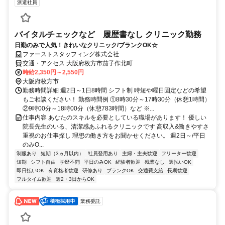
派遣社員
バイタルチェックなど 履歴書なし クリニック勤務
日勤のみで人気！きれいなクリニック/ブランクOK☆
ファーストスタッフィング株式会社
交通・アクセス 大阪府枚方市茄子作北町
時給2,350円～2,550円
大阪府枚方市
勤務時間詳細 週2日～1日8時間 シフト制 時短や曜日固定などの希望
もご相談ください！ 勤務時間例 ①8時30分～17時30分（休憩1時間）
②9時00分～18時00分（休憩783時間）など ※...
仕事内容 あなたのスキルを必要としている職場があります！ 優しい
院長先生のいる、清潔感あふれるクリニックです 高収入&働きやすさ
重視のお仕事探し 理想の働き方をお聞かせください。 週2日～/平日
のみO...
制服あり
短期（3ヵ月以内）
社員登用あり
主婦・主夫歓迎
フリーター歓迎
短期
シフト自由
学歴不問
平日のみOK
経験者歓迎
残業なし
週払いOK
即日払いOK
有資格者歓迎
研修あり
ブランクOK
交通費支給
長期歓迎
フルタイム歓迎
週2・3日からOK
業務委託