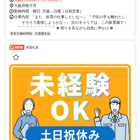
大阪府枚方市
勤務時間・曜日: 月陽～日曜（日祝営業）
仕事内容: 『また、保育の仕事したいな～』 『子供の手も離れたし、
そろそろ復帰しようかな～』 次のキャリアは、この保育園で！
⌒⌒⌒⌒⌒⌒⌒⌒⌒⌒ ❃ 周りを見ながら自然に声かけ ❃ ...
変形労働時間制
交通費支給
派遣社員