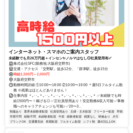
インターネット・スマホのご案内スタッフ
未経験でも月26万円超＋インセン✨ノルマはなし◎社員登用有✅
株式会社SFC(勤務地:大阪府交野市)
交通・アクセス 「交野駅」徒歩12分、「群津駅」徒歩15分
時給1,500円～2,000円
大阪府交野市
勤務時間詳細 ①10:00〜18:00 ②10:00〜19:00 ＊週5日フルタイム勤
務 ※残業はほとんどありません！
仕事内容 ＊｡･･｡＊｡･･｡＊｡･･｡＊｡･･｡＊｡･･｡＊｡･･｡＊ ✅未経験でも時
給1500円〜！稼げる◎ ✅正社員登用あり！安定勤務&収入可能 ✅事務
職へのキャリアチェンジも可能♪ ✅20〜3...
制服あり
業界未経験者歓迎
社員登用あり
主婦・主夫歓迎
フリーター歓迎
早朝
学歴不問
経験不問
未経験者歓迎
午前
経験者歓迎
残業なし
研修あり
夕方
ブランクOK
交通費支給
長期歓迎
フルタイム歓迎
シフト制
週4日以上OK