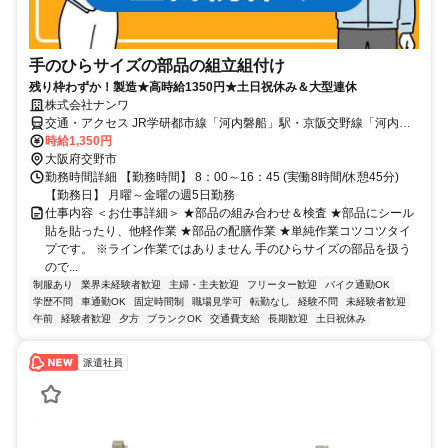
手のひらサイズの部品の組立組付け
残り枠わずか！製造★高時給1350円★土日祝休み＆大型連休
株式会社ナンワ
交通・アクセス JR学研都市線「河内磐船」駅・京阪交野線「河内
森」駅から自転車で7～10分ほど
時給1,350円
大阪府交野市
勤務時間詳細 【勤務時間】 8：00～16：45 (実働8時間/休憩45分)
【勤務日】 月曜～金曜の週5日勤務
仕事内容 ＜お仕事詳細＞ ★部品の組み合わせ＆検査 ★部品にシール
貼を貼ったり、他軽作業 ★部品の配膳作業 ★単純作業コツコツタイ
プです。 ※ライン作業ではありません 手のひらサイズの部品を扱う
ので...
制服あり
業界未経験者歓迎
主婦・主夫歓迎
フリーター歓迎
バイク通勤OK
学歴不問
車通勤OK
固定時間制
職場見学可
転勤なし
経験不問
未経験者歓迎
午前
経験者歓迎
夕方
ブランクOK
交通費支給
長期歓迎
土日祝休み
派遣社員