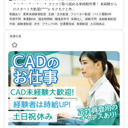
＊･:･＊･:･＊･:･＊･:･＊ コツコツ取り組める単純軽作業！ 未経験から
のスタート大歓迎(*^^*)♪ モクモクと作...
制服あり
業界未経験者歓迎
主婦・主夫歓迎
フリーター歓迎
バイク通勤OK
学歴不問
車通勤OK
固定時間制
職場見学可
転勤なし
経験不問
未経験者歓迎
午前
経験者歓迎
夕方
ブランクOK
交通費支給
長期歓迎
土日祝休み
派遣社員