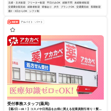
主婦・主夫歓迎
フリーター歓迎
平日のみOK
経験不問
未経験者歓迎
交通費全額支給
経験者歓迎
研修あり
夕方
ブランクOK
交通費支給
長期歓迎
週2・3日からOK
シフト制
アルバイト・パート
受付事務スタッフ(薬局)
【週2日～ok！】コスメや日用品をお得に買える従業員割引有り！髪色