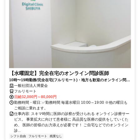
【水曜固定】完全在宅のオンライン問診医師
10時〜19時勤務/完全在宅(フルリモート)・地方も歓迎のオンライン問診
業務
一般社団法人博愛会
フルリモート
日給32,000円～80,000円
勤務時間・曜日: ✅勤務時間 毎週水曜日 10:00～19:00 ※他の曜日も
ご相談に乗れます。
仕事内容: スキマ時間に医師の診察が受けられる オンライン診療サー
ビス。 事業拡大に向けて患者様に 高品質な医療の提供をしていくた
め、 医師の皆様のお力添えが必要です！ ご自宅などでのオンライン
診...
シフト自由
フルリモート
残業なし