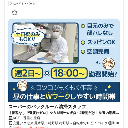
アルバイト・パート
スーパーのバックルーム清掃スタッフ
【接客なしで気疲れゼロ】夕方18時〜の約3・4時間だけ！扶養内勤務
OK/副業・WワークOK！ 週2～の短時間勤務！シフト融通抜群！
KCT 香里ヶ丘店
交通アクセス 最寄駅：村野駅 村野駅～自転車で10分＊バイク通勤OK