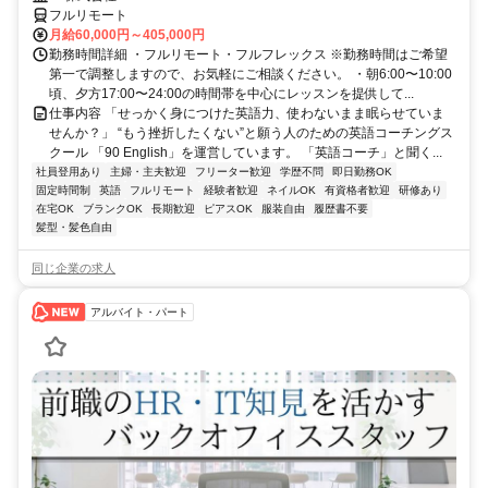
フルリモート
月給60,000円～405,000円
勤務時間詳細 ・フルリモート・フルフレックス ※勤務時間はご希望
第一で調整しますので、お気軽にご相談ください。 ・朝6:00〜10:00
頃、夕方17:00〜24:00の時間帯を中心にレッスンを提供して...
仕事内容 「せっかく身につけた英語力、使わないまま眠らせていま
せんか？」 “もう挫折したくない”と願う人のための英語コーチングス
クール 「90 English」を運営しています。 「英語コーチ」と聞く...
社員登用あり
主婦・主夫歓迎
フリーター歓迎
学歴不問
即日勤務OK
固定時間制
英語
フルリモート
経験者歓迎
ネイルOK
有資格者歓迎
研修あり
在宅OK
ブランクOK
長期歓迎
ピアスOK
服装自由
履歴書不要
髪型・髪色自由
同じ企業の求人
アルバイト・パート