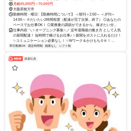
月給45,000円～70,000円
大阪府枚方市
勤務時間・曜日: 【勤務時間について】 ＜朝刊＞2:00～ ＜夕刊＞
14:00～ ※だいたい2時間程度（配達が完了次第、終了） ◎あなたの
ペースでお仕事OK！ ◎業務量の調節ができるから、稼ぎたい分...
仕事内容: ＼✨オープニング募集✨／ 定年退職後の働き方 として人気
の新聞配達！ 短時間で稼げるお仕事♪ ✨新聞をポストに入れるだけ！
✨コミュニケーション必要なし！ ✨Wワーク＆かけもちＯＫ！ ...
即日勤務OK
固定時間制
残業なし
シフト制
派遣社員