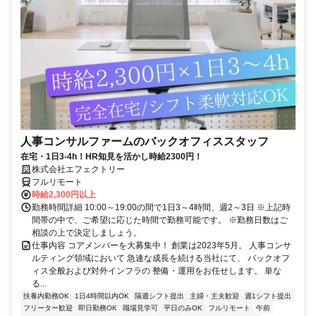
人事コンサルファームのバックオフィススタッフ
在宅・1日3-4h！HR知見を活かし時給2300円！
株式会社エフェクトリー
フルリモート
時給2,300円以上
勤務時間詳細 10:00～19:00の間で1日3～4時間、週2～3日 ※上記時
間帯の中で、ご希望に応じた時間で勤務可能です。 ※勤務日数はご
相談の上で決定しましょう。
仕事内容 コアメンバーを大募集中！ 創業は2023年5月。 人事コンサ
ルティング領域において 急速な成長を続ける当社にて、 バックオフ
ィス全般および対外インフラの 整備・運用をお任せします。 単な
る...
扶養内勤務OK
1日4時間以内OK
隔週シフト提出
主婦・主夫歓迎
週1シフト提出
フリーター歓迎
即日勤務OK
職場見学可
平日のみOK
フルリモート
午前