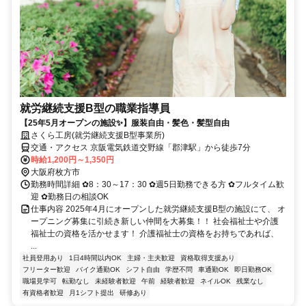
就労継続支援B型の職業指導員
【25年5月オープンの施設✨】服装自由・髪色・髪型自由
さくら工房(就労継続支援B型事業所)
交通・アクセス 京阪電気鉄道交野線「郡津駅」から徒歩7分
時給1,200円～1,350円
大阪府枚方市
勤務時間詳細 ✿8：30～17：30 ✿週5日勤務できる方 ✿フルタイム歓
迎 ✿勤務日の相談OK
仕事内容 2025年4月にオープンした就労継続支援B型の施設にて、 オ
ープニング募集に引続き新しい仲間を大募集！！ 社会福祉士や介護
福祉士の資格を活かせます！ 介護福祉士の資格をお持ちであれば、
...
社員登用あり
1日4時間以内OK
主婦・主夫歓迎
資格取得支援あり
フリーター歓迎
バイク通勤OK
シフト自由
学歴不問
車通勤OK
即日勤務OK
職場見学可
転勤なし
未経験者歓迎
午前
経験者歓迎
ネイルOK
残業なし
有資格者歓迎
月1シフト提出
研修あり