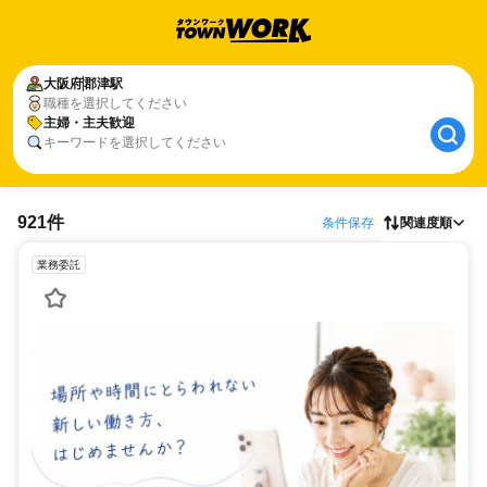
大阪府
郡津駅
職種を選択してください
主婦・主夫歓迎
キーワードを選択してください
921件
条件保存
関連度順
業務委託