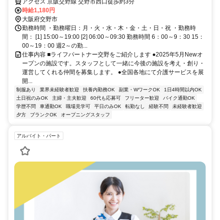
アクセス 京阪交野線 交野市西口徒歩約3分
時給1,180円
大阪府交野市
勤務時間 ・勤務曜日：月・火・水・木・金・土・日・祝 ・勤務時
間： [1] 15:00～19:00 [2] 06:00～09:30 勤務時間 6：00～9：30 15：
00～19：00 週2～の勤...
仕事内容 ■ライフパートナー交野をご紹介します ●2025年5月Newオ
ープンの施設です。スタッフとして一緒に今後の施設を考え・創り・
運営してくれる仲間を募集します。 ●全国各地にて介護サービスを展
開...
制服あり
業界未経験者歓迎
扶養内勤務OK
副業・WワークOK
1日4時間以内OK
土日祝のみOK
主婦・主夫歓迎
60代も応募可
フリーター歓迎
バイク通勤OK
学歴不問
車通勤OK
職場見学可
平日のみOK
転勤なし
経験不問
未経験者歓迎
夕方
ブランクOK
オープニングスタッフ
アルバイト・パート