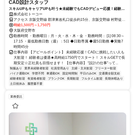
CAD設計スタッフ
スキルUPもキャリアUPも叶う★未経験でもCADデビュー応援！経験者
は時給UP！土日祝休み＆正社員登用も目指せます♪
株式会社トーコー
アクセス 京阪交野線 郡津東改札口徒歩約15分、京阪交野線 村野徒歩
約18分、ＪＲ片町線〔学研都市線〕 津田徒歩約27分 枚方市や寝屋川
時給1,500円～1,750円
市、四條畷市、大東市、門真市、東大阪市などから通うスタッフもい
大阪府交野市
ます！
勤務時間 ・勤務曜日：月・火・水・木・金 ・勤務時間： [1] 08:30～
17:15 ・最低勤務日数（週）：5日 ◆日勤専属 ◆週5日勤務 ◆実働7
時間45分
仕事内容 【アピールポイント】 未経験応援！CADに挑戦したい人も
大歓迎！ 経験者は優遇★高時給1750円でスタート！ スキルGETで長
期安定☆正社員も目指せます！ 【仕事内容】 “設計の仕事”って...
制服あり
業界未経験者歓迎
社員登用あり
主婦・主夫歓迎
フリーター歓迎
バイク通勤OK
学歴不問
車通勤OK
固定時間制
平日のみOK
交通費全額支給
経験者歓迎
有資格者歓迎
ブランクOK
長期歓迎
フルタイム歓迎
長期休暇あり
土日祝休み
履歴書不要
業務委託