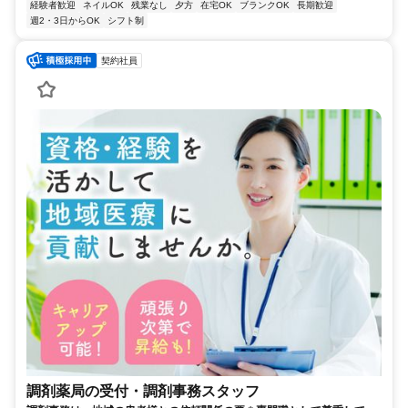
経験者歓迎
ネイルOK
残業なし
夕方
在宅OK
ブランクOK
長期歓迎
週2・3日からOK
シフト制
契約社員
調剤薬局の受付・調剤事務スタッフ