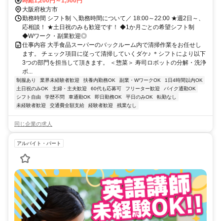
時給1,200円～1,500円
大阪府枚方市
勤務時間 シフト制 ＼勤務時間について／ 18:00～22:00 ★週2日～、
応相談！ ★土日祝のみも歓迎です！ ◆1か月ごとの希望シフト制
◆Wワーク・副業歓迎◎
仕事内容 大手食品スーパーのバックルーム内で清掃作業をお任せし
ます。 チェック項目に従って清掃していくダケ♪ ＊シフトにより以下
3つの部門を担当して頂きます。 ＜惣菜＞ 寿司ロボットの分解・洗浄
ボ...
制服あり
業界未経験者歓迎
扶養内勤務OK
副業・WワークOK
1日4時間以内OK
土日祝のみOK
主婦・主夫歓迎
60代も応募可
フリーター歓迎
バイク通勤OK
シフト自由
学歴不問
車通勤OK
即日勤務OK
平日のみOK
転勤なし
未経験者歓迎
交通費全額支給
経験者歓迎
残業なし
同じ企業の求人
アルバイト・パート