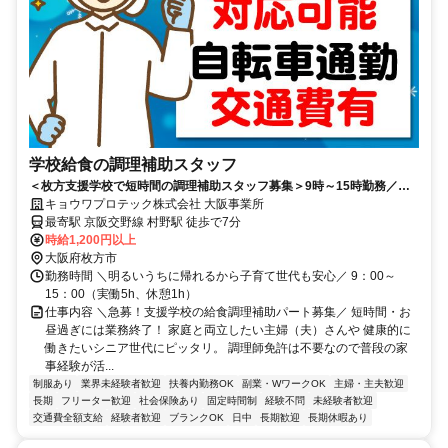
学校給食の調理補助スタッフ
＜枚方支援学校で短時間の調理補助スタッフ募集＞9時～15時勤務／交
通費全額支給／扶養内勤務OK
キョウワプロテック株式会社 大阪事業所
最寄駅 京阪交野線 村野駅 徒歩で7分
時給1,200円以上
大阪府枚方市
勤務時間 ＼明るいうちに帰れるから子育て世代も安心／ 9：00～
15：00（実働5h、休憩1h）
仕事内容 ＼急募！支援学校の給食調理補助パート募集／ 短時間・お
昼過ぎには業務終了！ 家庭と両立したい主婦（夫）さんや 健康的に
働きたいシニア世代にピッタリ。 調理師免許は不要なので普段の家
事経験が活...
制服あり
業界未経験者歓迎
扶養内勤務OK
副業・WワークOK
主婦・主夫歓迎
長期
フリーター歓迎
社会保険あり
固定時間制
経験不問
未経験者歓迎
交通費全額支給
経験者歓迎
ブランクOK
日中
長期歓迎
長期休暇あり