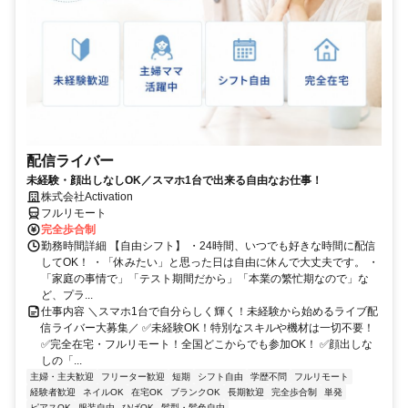
配信ライバー
未経験・顔出しなしOK／スマホ1台で出来る自由なお仕事！
株式会社Activation
フルリモート
完全歩合制
勤務時間詳細 【自由シフト】 ・24時間、いつでも好きな時間に配信
してOK！ ・「休みたい」と思った日は自由に休んで大丈夫です。 ・
「家庭の事情で」「テスト期間だから」「本業の繁忙期なので」な
ど、プラ...
仕事内容 ＼スマホ1台で自分らしく輝く！未経験から始めるライブ配
信ライバー大募集／ ✅未経験OK！特別なスキルや機材は一切不要！
✅完全在宅・フルリモート！全国どこからでも参加OK！ ✅顔出しな
しの「...
主婦・主夫歓迎
フリーター歓迎
短期
シフト自由
学歴不問
フルリモート
経験者歓迎
ネイルOK
在宅OK
ブランクOK
長期歓迎
完全歩合制
単発
ピアスOK
服装自由
ひげOK
髪型・髪色自由