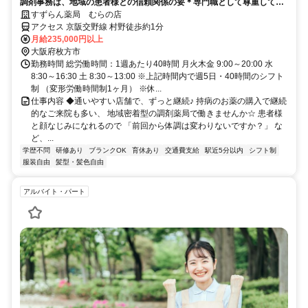
調剤事務は、地域の患者様との信頼関係の要＊専門職として尊重してく
れる会社でキャリアアップ！
すずらん薬局 むらの店
アクセス 京阪交野線 村野徒歩約1分
月給235,000円以上
大阪府枚方市
勤務時間 総労働時間：1週あたり40時間 月火木金 9:00～20:00 水
8:30～16:30 土 8:30～13:00 ※上記時間内で週5日・40時間のシフト
制 （変形労働時間制1ヶ月） ※休...
仕事内容 ◆通いやすい店舗で、ずっと継続♪ 持病のお薬の購入で継続
的なご来院も多い、 地域密着型の調剤薬局で働きませんか☆ 患者様
と顔なじみになれるので 「前回から体調は変わりないですか？」 な
ど、...
学歴不問
研修あり
ブランクOK
育休あり
交通費支給
駅近5分以内
シフト制
服装自由
髪型・髪色自由
アルバイト・パート