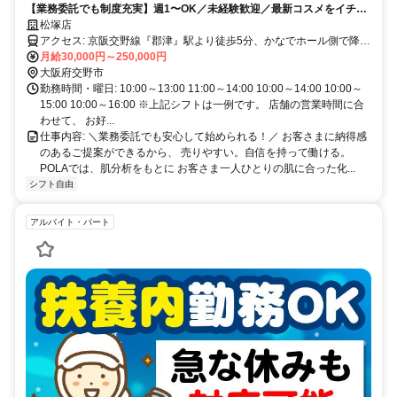
【業務委託でも制度充実】週1〜OK／未経験歓迎／最新コスメをイチ早
くお試し♪お客様も自分もキレイに／Wワーク・副業
松塚店
アクセス: 京阪交野線『郡津』駅より徒歩5分、かなでホール側で降り
ていただき、交野幼稚園正面。
月給30,000円～250,000円
大阪府交野市
勤務時間・曜日: 10:00～13:00 11:00～14:00 10:00～14:00 10:00～
15:00 10:00～16:00 ※上記シフトは一例です。 店舗の営業時間に合
わせて、 お好...
仕事内容: ＼業務委託でも安心して始められる！／ お客さまに納得感
のあるご提案ができるから、 売りやすい。自信を持って働ける。
POLAでは、肌分析をもとに お客さま一人ひとりの肌に合った化...
シフト自由
アルバイト・パート