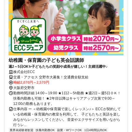
幼稚園・保育園の子ども英会話講師
週2～5日OK✨子どもたちの笑顔や成長が嬉しい！主婦活躍中♪
株式会社ECC
交通・アクセス 交野市大募集！交通費全額支給
時給2,070円～2,570円
大阪府交野市
勤務時間詳細 14:00～19:00 ★1日2～5h勤務 ★週2日～週5日ＯＫ！
扶養内勤務も可能！ ★2年目以降はキャリアアップ次第で9:00～
12:00の勤務もあります。
仕事内容 ー ＜幼稚園や保育園で楽しくレッスン♪＞ ECCが契約して
いる幼稚園・保育園内の教室を利用して、 子どもたちと英語を楽し
みながらレッスンしてください。 音楽やエクササイズを用いながら
行うレ...
業界未経験者歓迎
扶養内勤務OK
副業・WワークOK
1日4時間以内OK