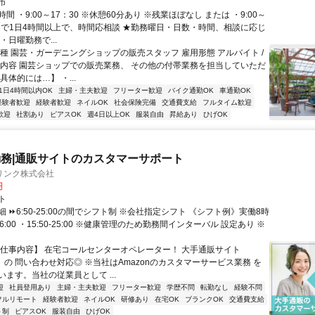
号（セブンイレブン）を山の方へ。 「アコーディアガーデン」「関電変
市
過ぎると、 「岡本ガーデン」の看板が見えてきます。 【奈良の三
間 ・9:00～17：30 ※休憩60分あり ※残業ほぼなし または ・9:00～
王寺方面から】 「農業公園信貴山のどか村」からは車で約3分。
の間で1日4時間以上で、時間応相談 ★勤務曜日・日数・時間、相談に応じ
・日曜勤務で...
職種 園芸・ガーデニングショップの販売スタッフ 雇用形態 アルバイト /
事内容 園芸ショップでの販売業務、 その他の付帯業務を担当していただ
具体的には…】 ・...
1日4時間以内OK
主婦・主夫歓迎
フリーター歓迎
バイク通勤OK
車通勤OK
経験者歓迎
経験者歓迎
ネイルOK
社会保険完備
交通費支給
フルタイム歓迎
歓迎
社割あり
ピアスOK
週4日以上OK
服装自由
昇給あり
ひげOK
務|通販サイトのカスタマーサポート
リンク株式会社
円
ト
 ⏩6:50-25:00の間でシフト制 ※会社指定シフト 《シフト例》実働8時
-16:00 ・15:50-25:00 ※健康管理のため勤務間インターバル 設定あり ※
【仕事内容】 在宅コールセンターオペレーター！ 大手通販サイト
n」の 問い合わせ対応◎ ※当社はAmazonのカスタマーサービス業務 を
ます。当社の従業員として ...
迎
社員登用あり
主婦・主夫歓迎
フリーター歓迎
学歴不問
転勤なし
経験不問
フルリモート
経験者歓迎
ネイルOK
研修あり
在宅OK
ブランクOK
交通費支給
ト制
ピアスOK
服装自由
ひげOK