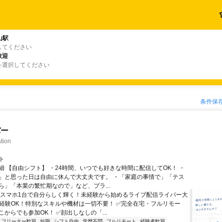
山駅
してください
歓迎
を選択してください
条件保
バー
tion
ト
細 【自由シフト】 ・24時間、いつでも好きな時間に配信してOK！ ・
」と思った日は自由に休んで大丈夫です。 ・「家庭の事情で」「テス
ら」「本業の繁忙期なので」など、プラ...
＼スマホ1台で自分らしく輝く！未経験から始めるライブ配信ライバー大
未経験OK！特別なスキルや機材は一切不要！ ✅完全在宅・フルリモー
からでも参加OK！ ✅顔出しなしの「...
フリーター歓迎
短期
シフト自由
学歴不問
フルリモート
経験者歓迎