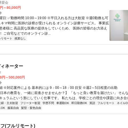
博愛会
0円～80,000円
ト
日: ✅勤務時間 10:00～19:00 ※平日入れる方は大歓迎 ※週0勤務も可
 スキマ時間に医師の診察が受けられる オンライン診療サービス。 事業拡
患者様に 高品質な医療の提供をしていくため、 医師の皆様のお力添え
 ご自宅などでのオンライン診...
ルリモート
残業なし
ディネーター
タ
00円～500,000円
ト
 ※対応案件による 基本的には 9：00～18：00 目安 ※週2～5日程度の出勤
【日本の教育を、一緒に前進させませんか？】 「もっと良い教育を届けたい」 そん
キュラムという形にしていく仕事です。 私たちは、学校ごとの理念や課題に向き合いな
主婦・主夫歓迎
フリーター歓迎
学歴不問
車通勤OK
即日勤務OK
英語
フルリモート
ネイルO
OK
服装自由
髪型・髪色自由
フ(フルリモート)