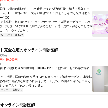
円～600,000円
ト
曜日: ⏰勤務時間は自由！ 24時間いつでも配信可能 （深夜・早朝も自
日〜、1日1時間～OK！ ⛺完全在宅OK！ 全国どこからでも配信可能 ✨
ークOK
＼✨未経験・初心者OK✨／ "ライブナウV"でボイス配信 デビューしてみ
 ✋「声だけの配信活動に興味があるけど…」 ✋「趣味・好きなことで稼
」 ✋「やってみた...
フルリモート
在宅OK
定】完全在宅のオンライン問診医師
博愛会
0円～80,000円
ト
日: ✅勤務時間 毎週水曜日 10:00～19:00 ※他の曜日もご相談に乗れ
 スキマ時間に医師の診察が受けられる オンライン診療サービス。 事業拡
患者様に 高品質な医療の提供をしていくため、 医師の皆様のお力添え
 ご自宅などでのオンライン診...
ルリモート
残業なし
のオンライン問診医師