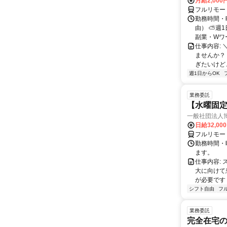
月給2,000
フルリモー
勤務時間・
由） ⛅週1
副業・Wワ
仕事内容: 
ませんか？
ぎたいけど…
週1日からOK
業務委託
【水曜固
一般社団法人
日給32,00
フルリモー
勤務時間・曜
ます。
仕事内容:
大に向けて
が必要です！
シフト自由
フ
業務委託
完全在宅