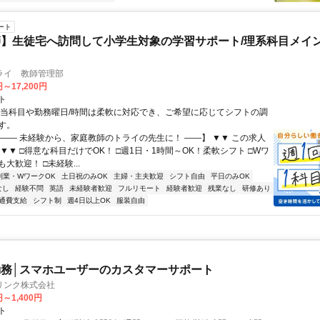
ート
】生徒宅へ訪問して小学生対象の学習サポート/理系科目メイン
ライ 教師管理部
円～17,200円
ト
担当科目や勤務曜日/時間は柔軟に対応でき、ご希望に応じてシフトの調
す。
【―― 未経験から、家庭教師のトライの先生に！ ――】 ▼▼ この求人
！ ▼▼ □得意な科目だけでOK！ □週1日・1時間～OK！柔軟シフト □Wワ
大歓迎！ □未経験...
副業・WワークOK
土日祝のみOK
主婦・主夫歓迎
シフト自由
平日のみOK
なし
経験不問
英語
未経験者歓迎
フルリモート
経験者歓迎
残業なし
研修あり
通費支給
シフト制
週4日以上OK
服装自由
務│スマホユーザーのカスタマーサポート
リンク株式会社
円～1,400円
ト