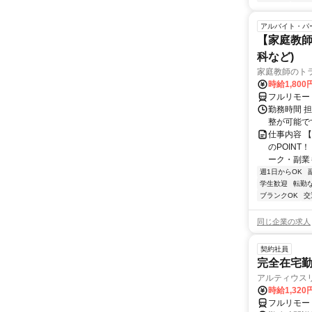
アルバイト・パ
【家庭教師
科など)
家庭教師のト
時給1,800
フルリモー
勤務時間 
整が可能で
仕事内容 
のPOINT
ーク・副業も
週1日からOK
学生歓迎
転勤
ブランクOK
交
同じ企業の求人
契約社員
完全在宅勤
アルティウス
時給1,320
フルリモー