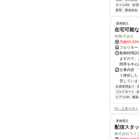
ネイルOK
在宅
髪型・髪色自由
業務委託
在宅可能
90株式会社
月給60,00
フルリモー
勤務時間詳
ますので、お
間帯を中心に
仕事内容 
う挫折したく
営しています
社員登用あり
フルリモート
ピアスOK
服装
同じ企業の求人
業務委託
配信スタッ
株式会社ライ