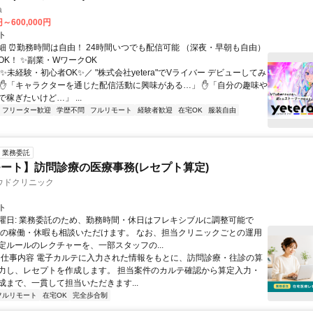
a
円～600,000円
ト
細 ⏰勤務時間は自由！ 24時間いつでも配信可能 （深夜・早朝も自由）
OK！ ✨副業・WワークOK
✨未経験・初心者OK✨／ "株式会社yetera"でVライバー デビューしてみ
 ✋「キャラクターを通じた配信活動に興味がある…」 ✋「自分の趣味や
稼ぎたいけど…」 ...
フリーター歓迎
学歴不問
フルリモート
経験者歓迎
在宅OK
服装自由
業務委託
ート】訪問診療の医療事務(レセプト算定)
ウドクリニック
ト
曜日: 業務委託のため、勤務時間・休日はフレキシブルに調整可能で
祝の稼働・休暇も相談いただけます。 なお、担当クリニックごとの運用
定ルールのレクチャーを、一部スタッフの...
 ■ 仕事内容 電子カルテに入力された情報をもとに、訪問診療・往診の算
力し、レセプトを作成します。 担当案件のカルテ確認から算定入力・
成まで、一貫して担当いただきます...
フルリモート
在宅OK
完全歩合制