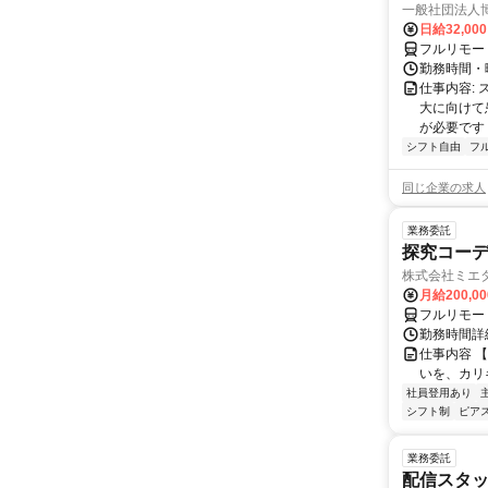
一般社団法人
日給32,00
フルリモー
勤務時間・曜
仕事内容:
大に向けて
が必要です！
シフト自由
フ
同じ企業の求人
業務委託
探究コー
株式会社ミエ
月給200,0
フルリモー
勤務時間詳細
仕事内容 
いを、カリ
社員登用あり
シフト制
ピアス
業務委託
配信スタッ