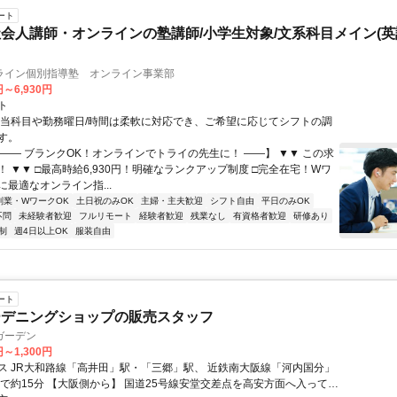
ート
会人講師・オンラインの塾講師/小学生対象/文系科目メイン(
ライン個別指導塾 オンライン事業部
円～6,930円
ト
担当科目や勤務曜日/時間は柔軟に対応でき、ご希望に応じてシフトの調
す。
【―― ブランクOK！オンラインでトライの先生に！ ――】 ▼▼ この求
T！ ▼▼ □最高時給6,930円！明確なランクアップ制度 □完全在宅！Wワ
最適なオンライン指...
副業・WワークOK
土日祝のみOK
主婦・主夫歓迎
シフト自由
平日のみOK
不問
未経験者歓迎
フルリモート
経験者歓迎
残業なし
有資格者歓迎
研修あり
制
週4日以上OK
服装自由
ート
ーデニングショップの販売スタッフ
ガーデン
円～1,300円
ス JR大和路線「高井田」駅・「三郷」駅、 近鉄南大阪線「河内国分」
25号線安堂交差点を高安方面へ入って、