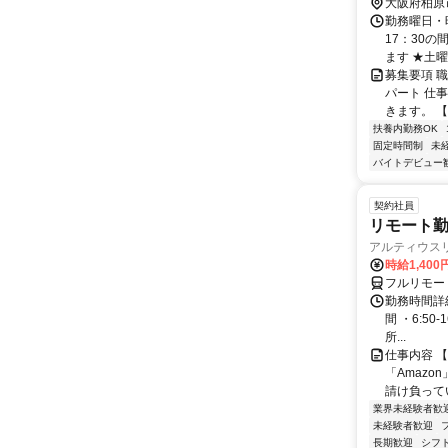
5つ目の信
大阪府柏原
電所」を通り
勤務曜日・時
郷、平群、
17：30
ます ★土曜
募集要項 
パート 仕
きます。 【
扶養内勤務OK
固定時間制
未
バイトデビュー
契約社員
リモート勤
アルティウス
時給1,400
フルリモー
勤務時間詳細
間 ・6:50
所...
仕事内容 
「Amazo
請け負ってい
業界未経験者歓
未経験者歓迎
長期歓迎
シフ