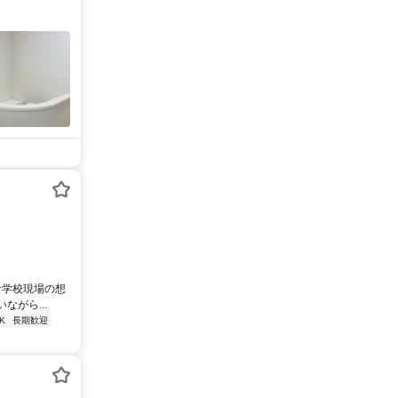
な学校現場の想
がら...
K
長期歓迎