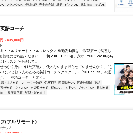
OK
ブランクOK
長期歓迎
完全歩合制
単発
ピアスOK
服装自由
ひげOK
な英語コーチ
0円～405,000円
ト
細 ・フルリモート・フルフレックス ※勤務時間はご希望第一で調整し
気軽にご相談ください。 ・朝6:00〜10:00頃、夕方17:00〜24:00の時
レッスンを提供して...
「せっかく身につけた英語力、使わないまま眠らせていませんか？」 “も
ない”と願う人のための英語コーチングスクール 「90 English」を運
。 「英語コーチ」と聞く...
主婦・主夫歓迎
フリーター歓迎
学歴不問
即日勤務OK
固定時間制
英語
経験者歓迎
ネイルOK
有資格者歓迎
研修あり
在宅OK
ブランクOK
長期歓迎
自由
履歴書不要
髪型・髪色自由
フ(フルリモート)
ブナウV