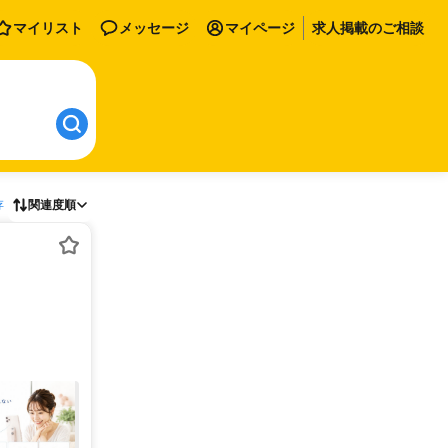
マイリスト
メッセージ
マイページ
求人掲載のご相談
存
関連度順