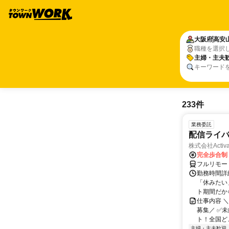
大阪府
高安
職種を選択
主婦・主夫
キーワード
233件
業務委託
配信ライ
株式会社Activa
完全歩合制
フルリモー
勤務時間詳
「休みたい
ト期間だか
仕事内容 
募集／ ✅
ト！全国どこ
主婦・主夫歓迎