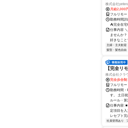
株式会社yeter
月給2,000
フルリモー
勤務時間詳
⛺完全在宅
仕事内容 ＼
ませんか？
好きなことで
主婦・主夫歓迎
髪型・髪色自由
【完全リモ
株式会社クラ
完全歩合制
フルリモー
勤務時間・
す。 土日
ルール・算
仕事内容:
定項目を入
レセプト完
社員登用あり