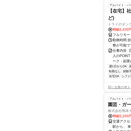
アルバイト・パ
【在宅】社
ど)
トライのオン
時給1,430
フルリモー
勤務時間 
整が可能で
仕事内容 
人のPOIN
ーク・副業に
週1日からOK
転勤なし
経験
在宅OK
シフト
同じ企業の求人
アルバイト・パ
園芸・ガ
株式会社岡本
時給1,200
交通アクセ
駅から、 車で約15分 【大阪側から】 国道