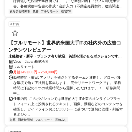
ぼ特化した税理士事務所です。 【主な業務内容】 * 法人の確定申告
書、各種税務申告書の作成 * 会計入力（不動産売買契約、建築関連...
変形労働時間制
急募
フルリモート
在宅OK
正社員
【フルリモート】世界的米国大手ITの社内外の広告コ
ンテンツレビュアー
未経験者・新卒・ブランク有り歓迎、英語を活かせるポジションです。
完全リモート
Vaco Japan株式会社
フルリモート
月給249,000円～250,000円
勤務時間・曜日: アメリカを拠点とするチームと連携し、グローバル
な環境で働く正社員を募集します。 完全リモートワークです。 業務
時間は下記の３つの就業時間から選択いただけます。 １．研修期間
中...
仕事内容: このポジションでは世界的大手IT企業のオンラインプラッ
トフォーム上に投稿されるテキスト、画像、動画などのコンテンツを
確認し、ガイドラインおよびポリシーに基づいて適切に管理・判断す
るポジシ...
急募
固定時間制
フルリモート
昇給あり