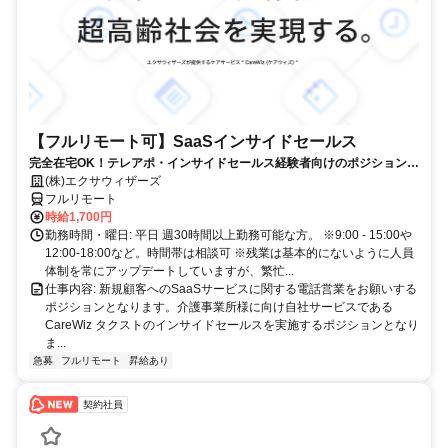
【フルリモート可】SaaSインサイドセールス
完全在宅OK！テレアポ・インサイドセールス経験者向けのポジションで
す！
(株)エクサウィザーズ
フルリモート
時給1,700円
勤務時間・曜日: 平日 週30時間以上勤務可能な方。 ※9:00 - 15:00や
12:00-18:00など。時間帯は相談可 ※残業は基本的にないように人員
体制を常にアップデートしていますが、繁忙...
仕事内容: 新規顧客へのSaaSサービスに関する電話営業をお願いする
ポジションとなります。介護事業所様に向け自社サービスである
CareWiz タクストのインサイドセールスを実施するポジションとなり
ま...
急募
フルリモート
昇給あり
契約社員