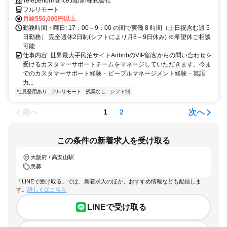
して将来キャリア有望
TeleperformanceJapan株式会社
フルリモート
月給550,000円以上
勤務時間・曜日: 17：00～9：00 の間で実働 8 時間（土日祝含む週 5
日勤務） 完全週休2日制(シフトにより月8～9日休み) ※希望休ご相談
可能
仕事内容: 世界最大手民泊サイトAirbnbのVIP顧客からの問い合わせを
受けるカスタマーサポートチームをマネージしていただきます。今ま
でのカスタマーサポート経験・ピープルマネージメント経験・英語
力...
社員登用あり
フルリモート
残業なし
シフト制
前へ
次へ
1
2
この条件の新着求人を受け取る
大阪府 / 高安山駅
急募
「LINEで受け取る」では、新着求人のほか、おすすめ情報なども配信しま
す。
詳しくはこちら
LINEで受け取る