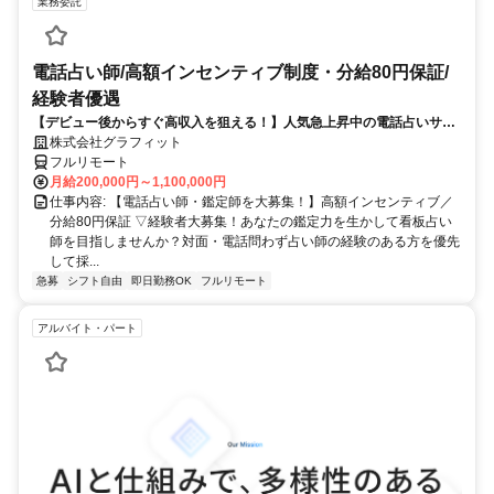
業務委託
電話占い師/高額インセンティブ制度・分給80円保証/
経験者優遇
【デビュー後からすぐ高収入を狙える！】人気急上昇中の電話占いサイ
トで占いのお仕事
株式会社グラフィット
フルリモート
月給200,000円～1,100,000円
仕事内容: 【電話占い師・鑑定師を大募集！】高額インセンティブ／
分給80円保証 ▽経験者大募集！あなたの鑑定力を生かして看板占い
師を目指しませんか？対面・電話問わず占い師の経験のある方を優先
して採...
急募
シフト自由
即日勤務OK
フルリモート
アルバイト・パート