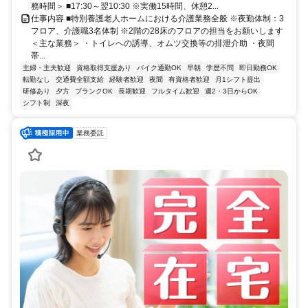
務時間＞ ■17:30～翌10:30 ※実働15時間、休憩2...
仕事内容 ■特別養護老人ホームにおける介護業務全般 ※夜勤体制：3
フロア、介護職3名体制 ※2階の28床のフロアの担当をお願いします
＜主な業務＞ ・トイレへの誘導、オムツ交換等の排泄介助 ・夜間
帯...
主婦・主夫歓迎
資格取得支援あり
バイク通勤OK
早朝
学歴不問
即日勤務OK
転勤なし
交通費全額支給
経験者歓迎
夜間
有資格者歓迎
月1シフト提出
研修あり
夕方
ブランクOK
長期歓迎
フルタイム歓迎
週2・3日からOK
シフト制
深夜
業務委託