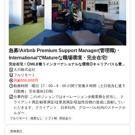
急募!Airbnb Premium Support Manager(管理職)・
InternationalでMatureな職場環境・完全在宅!
完全在宅！◎WLB整うインターナショナルな環境◎キャリアパスも豊富
◎
大川株式会社
フルリモート
月給550,000円
勤務時間・曜日: 17：00～9：00 の間で実働 8 時間（土日祝含む週 5
日勤務） 完全週休2日制
仕事内容: このポジションではオペレーション全般業務を担当し、ク
ライアント満足/顧客満足/従業員満足/収益性目標の達成に貢献してい
ただきます。クライアント、日本社内、グローバル社内のステークホ
ルダー...
フルリモート
残業なし
シフト制
昇給あり
業務委託