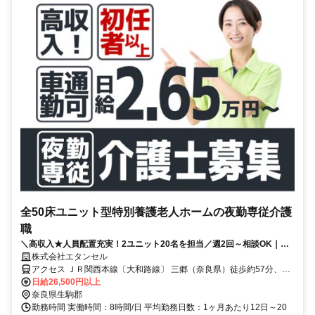
全50床ユニット型特別養護老人ホームの夜勤専従介護
職
＼高収入★人員配置充実！2ユニット20名を担当／週2回～相談OK｜車
通勤OKなので通勤ラクラク♪
株式会社エタンセル
アクセス ＪＲ関西本線〔大和路線〕 三郷（奈良県）徒歩約57分、近
鉄生駒線 信貴山下徒歩約58分、近鉄大阪線 恩智出入口1徒歩約60分
日給26,500円以上
【勤務地最寄駅】JR大和路線「王寺」駅より車15分
奈良県生駒郡
勤務時間 実働時間：8時間/日 平均勤務日数：1ヶ月あたり12日～20