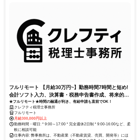
フルリモート 【月給30万円~】勤務時間7時間と短め!
会計ソフト入力、決算書・税務申告書作成、将来的に
★フルリモート★時間の融通が利き、有給申請も直前でOK！
決算説明も
クレフティ税理士事務所
フルリモート
月給300,000円以上
勤務時間・曜日: * 9:00～17:00 * 完全週休2日制 * 9:00-16:00など、柔
軟に相談可能
仕事内容: 弊事務所は、不動産業（不動産賃貸、売買、開発等）にほ