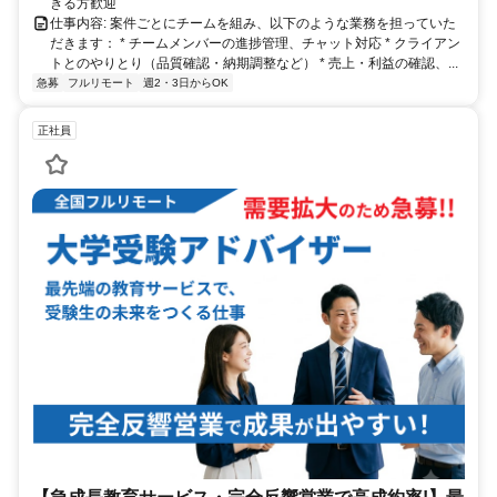
きる方歓迎
仕事内容: 案件ごとにチームを組み、以下のような業務を担っていた
だきます： * チームメンバーの進捗管理、チャット対応 * クライアン
トとのやりとり（品質確認・納期調整など） * 売上・利益の確認、...
急募
フルリモート
週2・3日からOK
正社員