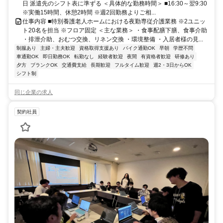
日 派遣先のシフト表に準ずる ＜具体的な勤務時間＞ ■16:30～翌9:30
※実働15時間、休憩2時間 ※週2回勤務よりご相...
仕事内容 ■特別養護老人ホームにおける夜勤専従介護業務 ※2ユニッ
ト20名を担当 ※フロア固定 ＜主な業務＞ ・食事配膳下膳、食事介助
・排泄介助、おむつ交換、リネン交換 ・環境整備 ・入居者様の見...
制服あり
主婦・主夫歓迎
資格取得支援あり
バイク通勤OK
早朝
学歴不問
車通勤OK
即日勤務OK
転勤なし
経験者歓迎
夜間
有資格者歓迎
研修あり
夕方
ブランクOK
交通費支給
長期歓迎
フルタイム歓迎
週2・3日からOK
シフト制
同じ企業の求人
契約社員