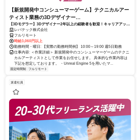
【新規開発中コンシューマーゲーム】テクニカルアー
ティスト業務の3Dデザイナー
【3Dモデラー】3Dデザイナー2年以上の経験者を歓迎！キャリアアップ
_LTCR547867_CP_CRG
を目指したい方も大歓迎♪
レバテック株式会社
フルリモート
時給3,060円以上
勤務時間・曜日: 【実際の勤務時間例】 10:00～19:00 週5日勤務
仕事内容: ＜作業詳細＞ 新規開発中のコンシューマーゲームのテクニ
カルアーティストとして作業をお任せします。 具体的な作業内容は
下記を想定しております。 ・Unreal Engine 5を用いたマ...
固定時間制
フルリモート
派遣社員