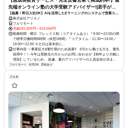
【急成長教育サービス・完全反響営業で高成約率!】最
先端オンライン塾の大学受験アドバイザー!|若手が多
【急募！即日入社OK】AIを活用したEラーニングのシステムで営業スキ
数活躍中!「フルリモート勤務」
ルがどんどん身につく！未経験でも、入社1か月目から成果を出せる環
株式会社アリカノ
境です。
フルリモート
月給291,005円～610,500円
勤務時間・曜日: フレックス制（コアタイムあり） * 9:00〜22:00の間
で標準労働時間8時間（休憩1時間） * コアタイム：11:30〜14:00／
18:00〜22:00 ※土日は基本的に...
仕事内容: ✨️事業拡大&繁忙期のため急募!! 8月から働ける方を、優先
採用中！✨️ 今年は受験生の方からのお問い合わせが【例年より大幅に
増加】しているため、 急遽、夏のアドバイザーの人員追加が決ま...
フルリモート
在宅OK
昇給あり
正社員