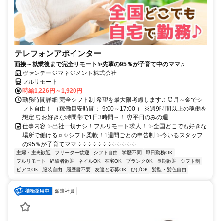
テレフォンアポインター
面接～就業後まで完全リモート✨先輩の95％が子育て中のママ♫
ヴァンテージマネジメント株式会社
フルリモート
時給1,226円～1,920円
勤務時間詳細 完全シフト制 希望を最大限考慮します♫ ⏰月～金でシ
フト自由！ （稼働目安時間： 9:00～17:00 ） ※週9時間以上の稼働を
想定 ⏰お好きな時間帯で1日3時間～！ ⏰平日のみの週...
仕事内容 ✨出社一切ナシ！フルリモート求人！ ✨全国どこでも好きな
場所で働ける♫ ✨シフト柔軟！1週間ごとの申告制 ✨今いるスタッフ
の95％が子育てママ ༶ ༶ ༶ ༶ ༶ ༶ ༶ ༶ ༶ ༶ ༶ ༶...
主婦・主夫歓迎
フリーター歓迎
シフト自由
学歴不問
即日勤務OK
フルリモート
経験者歓迎
ネイルOK
在宅OK
ブランクOK
長期歓迎
シフト制
ピアスOK
服装自由
履歴書不要
友達と応募OK
ひげOK
髪型・髪色自由
派遣社員