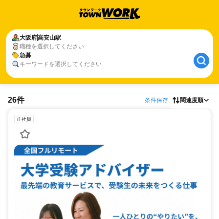
大阪府
高安山駅
職種を選択してください
急募
キーワードを選択してください
26件
条件保存
関連度順
正社員