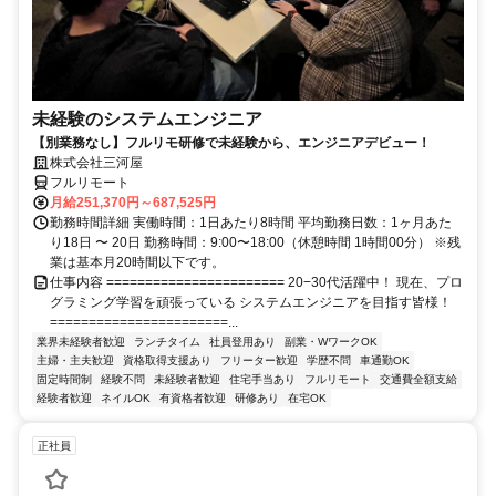
未経験のシステムエンジニア
【別業務なし】フルリモ研修で未経験から、エンジニアデビュー！
株式会社三河屋
フルリモート
月給251,370円～687,525円
勤務時間詳細 実働時間：1日あたり8時間 平均勤務日数：1ヶ月あた
り18日 〜 20日 勤務時間：9:00〜18:00（休憩時間 1時間00分） ※残
業は基本月20時間以下です。
仕事内容 ======================= 20−30代活躍中！ 現在、プロ
グラミング学習を頑張っている システムエンジニアを目指す皆様！
=======================...
業界未経験者歓迎
ランチタイム
社員登用あり
副業・WワークOK
主婦・主夫歓迎
資格取得支援あり
フリーター歓迎
学歴不問
車通勤OK
固定時間制
経験不問
未経験者歓迎
住宅手当あり
フルリモート
交通費全額支給
経験者歓迎
ネイルOK
有資格者歓迎
研修あり
在宅OK
正社員