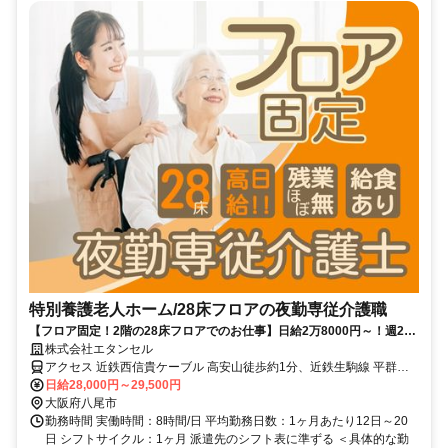
特別養護老人ホーム/28床フロアの夜勤専従介護職
【フロア固定！2階の28床フロアでのお仕事】日給2万8000円～！週2回
～/夜勤3名体制/残業ほぼ無
株式会社エタンセル
アクセス 近鉄西信貴ケーブル 高安山徒歩約1分、近鉄生駒線 平群徒
歩約85分、近鉄生駒線 竜田川徒歩約88分 【勤務地最寄駅】近鉄信貴
日給28,000円～29,500円
線「服部川」駅より徒歩10分
大阪府八尾市
勤務時間 実働時間：8時間/日 平均勤務日数：1ヶ月あたり12日～20
日 シフトサイクル：1ヶ月 派遣先のシフト表に準ずる ＜具体的な勤