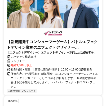
【新規開発中コンシューマーゲーム】バトルエフェク
トデザイン業務のエフェクトデザイナー
【エフェクトデザイナー】エフェクトデザイナー2年以上の経験者を歓
_LTCR187574_CP_CRG
迎！キャリアアップを目指したい方も大歓迎♪
レバテック株式会社
フルリモート
時給3,060円以上
勤務時間・曜日: 【実際の勤務時間例】 10:00～19:00 週5日勤務
仕事内容: ＜作業詳細＞ 新規開発中のコンシューマーゲームのバトル
エフェクトデザイナーとして作業をお任せします。 具体的な作業内
容は下記を想定しております。 ・バトルエフェクト制作 3Dエフェ
ク...
固定時間制
フルリモート
業務委託