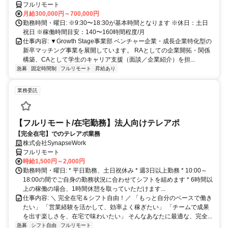
フルリモート
月給300,000円～700,000円
勤務時間・曜日: ※9:30〜18:30が基本時間となります ※休日：土日
祝日 ※稼働時間目安：140〜160時間程度/月
仕事内容: ▼Growth Stage事業部 ベンチャー企業・成長企業特化型の
新卒マッチング事業を展開しています。 RAとしての企業開拓・関係
構築、CAとして学生のキャリア支援（面談／企業紹介）を担...
急募
固定時間制
フルリモート
昇給あり
業務委託
【フルリモート/在宅勤務】法人向けテレアポ
【完全在宅】でのテレアポ業務
株式会社SynapseWork
フルリモート
時給1,500円～2,000円
勤務時間・曜日: * 平日勤務、土日祝休み * 週3日以上勤務 * 10:00～
18:00の間でご自身の勤務状況に合わせてシフトを組めます * 6時間以
上の稼働の場合、1時間休憩を取っていただけます...
仕事内容: ＼ 完全在宅＆シフト自由！／ 「もっと自分のペースで働き
たい」 「営業経験を活かして、効率よく稼ぎたい」 「チームで成果
を出す楽しさを、在宅で味わいたい」 そんなあなたに最適な、完全...
急募
シフト自由
フルリモート