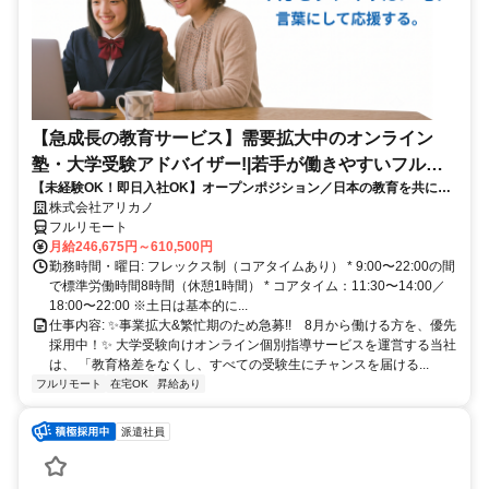
【急成長の教育サービス】需要拡大中のオンライン
塾・大学受験アドバイザー!|若手が働きやすいフルリ
【未経験OK！即日入社OK】オープンポジション／日本の教育を共に変
モート勤務
える仲間を募集します！
株式会社アリカノ
フルリモート
月給246,675円～610,500円
勤務時間・曜日: フレックス制（コアタイムあり） * 9:00〜22:00の間
で標準労働時間8時間（休憩1時間） * コアタイム：11:30〜14:00／
18:00〜22:00 ※土日は基本的に...
仕事内容: ✨️事業拡大&繁忙期のため急募!! 8月から働ける方を、優先
採用中！✨️ 大学受験向けオンライン個別指導サービスを運営する当社
は、 「教育格差をなくし、すべての受験生にチャンスを届ける...
フルリモート
在宅OK
昇給あり
派遣社員