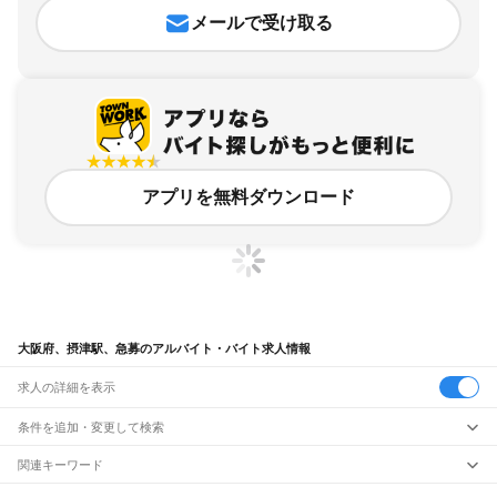
メールで受け取る
アプリを無料ダウンロード
大阪府、摂津駅、急募のアルバイト・バイト求人情報
求人の詳細を表示
条件を追加・変更して検索
市区町村を追加・変更
関連キーワード
完全在宅ワーク 全国
シール貼り 在宅
現在地周辺
ガチャガチャ
犬カフェ
大阪府