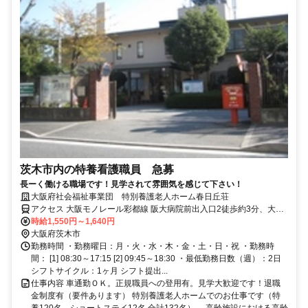
茨木市内の特養看護職員 急募
長ーく働ける職場です！見学されて雰囲気を感じて下さい！
大阪府社会福祉事業団 特別養護老人ホーム春日丘荘
アクセス 大阪モノレール彩都線 阪大病院前出入口2徒歩約3分、大阪
モノレール彩都線 豊川（大阪府）徒歩約20分、大阪モノレール彩都
時給1,550円～1,640円
線 公園東口徒歩約22分
大阪府茨木市
勤務時間 ・勤務曜日：月・火・水・木・金・土・日・祝 ・勤務時
間： [1] 08:30～17:15 [2] 09:45～18:30 ・最低勤務日数（週）：2日
シフトサイクル：1ヶ月 シフト提出...
仕事内容 車通勤ＯＫ。正規職員への登用有。見学大歓迎です！退職
金制度有（要件あります） 特別養護老人ホームでのお仕事です（特
養120名、ショートステイ12名 合計132名）。 高齢施設における高齢