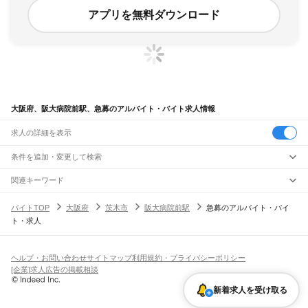
アプリを無料ダウンロード
大阪府、阪大病院前駅、急募のアルバイト・バイト求人情報
求人の詳細を表示
条件を追加・変更して検索
市区町村を追加・変更
関連キーワード
完全在宅ワーク 全国
シール貼り 在宅
現在地周辺
ガチャガチャ
犬カフェ
大阪府
駅を追加・変更
バイトTOP
大阪府
茨木市
阪大病院前駅
急募のアルバイト・バイ
大阪府
すべて
ト・求人
大阪市
すべて
職種を追加・変更
JR京都線
都島区
福島区
此花区
西区
港区
大正区
天王寺区
浪速区
西淀川区
東淀川区
東成区
島本駅
高槻駅
摂津富田駅
JR総持寺駅
茨木駅
千里丘駅
岸辺駅
吹田駅
東淀川駅
飲食・フードサービス
生野区
旭区
城東区
阿倍野区
住吉区
東住吉区
西成区
淀川区
鶴見区
住之江区
特徴を追加・変更
新大阪駅
大阪駅
飲食・フードサービス
平野区
北区
中央区
すべて
ヘルプ・お問い合わせ
サイトマップ
利用規約・プライバシーポリシー
ホールスタッフ
キッチンスタッフ
皿洗い・洗い場
精肉・鮮魚加工
給食調理
人気
[企業]求人広告の掲載相談
JR神戸線(大阪～神戸)
堺市
すべて
雇用形態を追加・変更
パン屋（ベーカリー）
フードカウンター販売員
バー（BAR）・バーテンダー
日払いOK
高校生歓迎
学生歓迎
深夜の仕事
髪型・髪色自由
ひげOK
ネイルOK
大阪駅
塚本駅
堺区
中区
東区
西区
南区
北区
美原区
飲食店補助（開店・閉店準備）
飲食店（店長・マネージャー）
新着求人を受け取る
ピアスOK
アルバイト・パート
履歴書不要
オープニングスタッフ
留学生・外国人活躍中
都道府県を変更
営業・販売
大和路線
岸和田市
豊中市
池田市
吹田市
泉大津市
高槻市
貝塚市
守口市
枚方市
茨木市
勤務期間
正社員