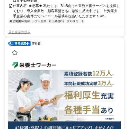
は日中勤務必須
仕事内容: ★急募★ 私たちは、BtoB向けの業務支援サービスを提供し
ており、導入企業数・顧客基盤ともに急速に拡大中です！ 外資系大
手企業の案件にてペイロール業務を担当いただきます！ ////...
変形労働時間制
シフト自由
即日勤務OK
フルリモート
同じ企業の求人
正社員