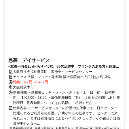
急募 デイサービス
<就職一時金2万円あり>40代、50代活躍中！ブランクのある方も歓迎の
介護のお仕事です♪
大阪府社会福祉事業団 沢池デイサービスセンター
アクセス 大阪モノレール彩都線 阪大病院前出入口2徒歩約13分、大
阪モノレール彩都線 公園東口徒歩約13分、大阪モノレール 宇野辺徒
時給1,377円～1,437円
歩約28分
大阪府茨木市
勤務時間 ・勤務曜日：月・火・水・木・金・土・日・祝 ・勤務時
間： [1] 09:00～18:00 ・最低勤務日数（週）：2日 他の時間もあり 勤
務曜日・勤務時間についてはお気軽にご相談ください...
仕事内容 デイサービスセンターの介護のお仕事です。日々センター
に通われるご利用者の介護、介助が中心の仕事です。 センターに来
られたら、まずは看護職員によるバイタルチェック、その後は介護職
員が中心となっ...
業界未経験者歓迎
扶養内勤務OK
社員登用あり
週1日からOK
副業・WワークOK