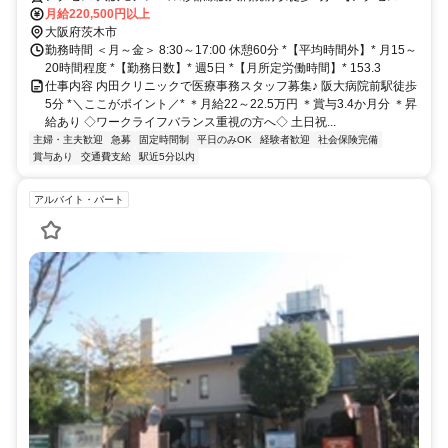
自転車・バイク通勤可
月給220,500円以上
大阪府茨木市
勤務時間 ＜月～金＞ 8:30～17:00 休憩60分 *【平均時間外】* 月15～
20時間程度 *【勤務日数】* 週5日 *【月所定労働時間】* 153.3
仕事内容 内田クリニックで医療事務スタッフ募集♪ 阪大病院前駅徒歩
5分 *＼ここがポイント／* ＊月給22～22.5万円 ＊賞与3.4か月分 ＊昇
給あり ◇ワークライフバランス重視の方へ◇ 土日祝...
主婦・主夫歓迎
急募
固定時間制
平日のみOK
経験者歓迎
社会保険完備
賞与あり
交通費支給
駅近5分以内
アルバイト・パート