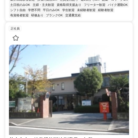
土日祝のみOK
主婦・主夫歓迎
資格取得支援あり
フリーター歓迎
バイク通勤OK
シフト自由
学歴不問
平日のみOK
学生歓迎
未経験者歓迎
経験者歓迎
有資格者歓迎
研修あり
ブランクOK
交通費支給
正社員