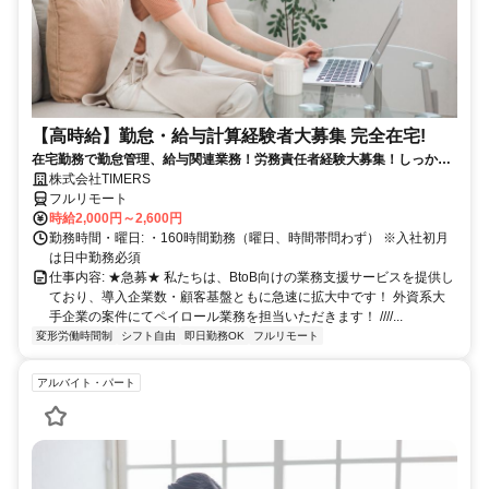
【高時給】勤怠・給与計算経験者大募集 完全在宅!
在宅勤務で勤怠管理、給与関連業務！労務責任者経験大募集！しっかり
稼ぎたい方、注目！
株式会社TIMERS
フルリモート
時給2,000円～2,600円
勤務時間・曜日: ・160時間勤務（曜日、時間帯問わず） ※入社初月
は日中勤務必須
仕事内容: ★急募★ 私たちは、BtoB向けの業務支援サービスを提供し
ており、導入企業数・顧客基盤ともに急速に拡大中です！ 外資系大
手企業の案件にてペイロール業務を担当いただきます！ ////...
変形労働時間制
シフト自由
即日勤務OK
フルリモート
アルバイト・パート