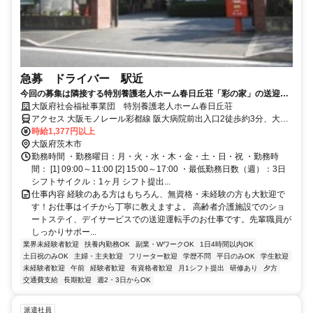
急募 ドライバー 駅近
今回の募集は隣接する特別養護老人ホーム春日丘荘「彩の家」の送迎ド
ライバーです。高齢者（認知症）介護への情熱があれば、特に資格は問
大阪府社会福祉事業団 特別養護老人ホーム春日丘荘
いません。就職一時金２万円支給（その他条件あり）
アクセス 大阪モノレール彩都線 阪大病院前出入口2徒歩約3分、大阪
モノレール彩都線 豊川（大阪府）徒歩約20分、大阪モノレール彩都
時給1,377円以上
線 公園東口徒歩約22分
大阪府茨木市
勤務時間 ・勤務曜日：月・火・水・木・金・土・日・祝 ・勤務時
間： [1] 09:00～11:00 [2] 15:00～17:00 ・最低勤務日数（週）：3日
シフトサイクル：1ヶ月 シフト提出...
仕事内容 経験のある方はもちろん、無資格・未経験の方も大歓迎で
す！お仕事はイチから丁寧に教えますよ。 高齢者介護施設でのショ
ートステイ、デイサービスでの送迎運転手のお仕事です。先輩職員が
しっかりサポー...
業界未経験者歓迎
扶養内勤務OK
副業・WワークOK
1日4時間以内OK
土日祝のみOK
主婦・主夫歓迎
フリーター歓迎
学歴不問
平日のみOK
学生歓迎
未経験者歓迎
午前
経験者歓迎
有資格者歓迎
月1シフト提出
研修あり
夕方
交通費支給
長期歓迎
週2・3日からOK
派遣社員