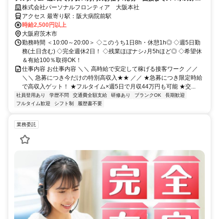
完結！履歴書不要◎
株式会社パーソナルフロンティア 大阪本社
アクセス 最寄り駅：阪大病院前駅
時給2,500円以上
大阪府茨木市
勤務時間 ＜10:00～20:00＞ ◇このうち1日8h・休憩1h◎ ◇週5日勤
務(土日含む) ◇完全週休2日！ ◇残業ほぼナシ♪月5hほど◎ ◇希望休
＆有給100％取得OK！
仕事内容 お仕事内容 ＼＼ 高時給で安定して稼げる接客ワーク ／／
＼＼ 急募につき今だけの特別高収入★★ ／／ ★急募につき限定時給
で高収入ゲット！ ★フルタイム×週5日で月収44万円も可能 ★交...
社員登用あり
学歴不問
交通費全額支給
研修あり
ブランクOK
長期歓迎
フルタイム歓迎
シフト制
履歴書不要
業務委託