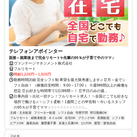
テレフォンアポインター
面接～就業後まで完全リモート✨先輩の95％が子育て中のママ♫
ヴァンテージマネジメント株式会社
フルリモート
時給1,226円～1,920円
勤務時間詳細 完全シフト制 希望を最大限考慮します♫ ⏰月～金でシ
フト自由！ （稼働目安時間： 9:00～17:00 ） ※週9時間以上の稼働を
想定 ⏰お好きな時間帯で1日3時間～！ ⏰平日のみの週...
仕事内容 ✨出社一切ナシ！フルリモート求人！ ✨全国どこでも好きな
場所で働ける♫ ✨シフト柔軟！1週間ごとの申告制 ✨今いるスタッフ
の95％が子育てママ ༶ ༶ ༶ ༶ ༶ ༶ ༶ ༶ ༶ ༶ ༶ ༶...
主婦・主夫歓迎
フリーター歓迎
シフト自由
学歴不問
即日勤務OK
フルリモート
経験者歓迎
ネイルOK
在宅OK
ブランクOK
長期歓迎
シフト制
ピアスOK
服装自由
履歴書不要
友達と応募OK
ひげOK
髪型・髪色自由
正社員