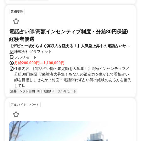
業務委託
電話占い師/高額インセンティブ制度・分給80円保証/
経験者優遇
【デビュー後からすぐ高収入を狙える！】人気急上昇中の電話占いサイ
トで占いのお仕事
株式会社グラフィット
フルリモート
月給200,000円～1,100,000円
仕事内容: 【電話占い師・鑑定師を大募集！】高額インセンティブ／
分給80円保証 ▽経験者大募集！あなたの鑑定力を生かして看板占い
師を目指しませんか？対面・電話問わず占い師の経験のある方を優先
して採...
急募
シフト自由
即日勤務OK
フルリモート
アルバイト・パート