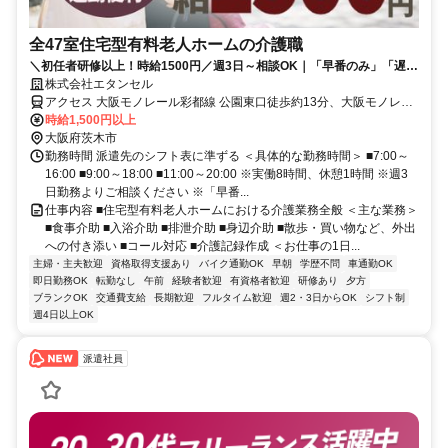
全47室住宅型有料老人ホームの介護職
＼初任者研修以上！時給1500円／週3日～相談OK｜「早番のみ」「遅番
のみ」も相談可｜車通勤可能
株式会社エタンセル
アクセス 大阪モノレール彩都線 公園東口徒歩約13分、大阪モノレー
ル彩都線 阪大病院前出入口2徒歩約16分、大阪モノレール 宇野辺徒
時給1,500円以上
歩約26分 【勤務地最寄駅】大阪モノレール彩都線「阪大病院前駅」
大阪府茨木市
「公園東口駅」徒歩20分
勤務時間 派遣先のシフト表に準ずる ＜具体的な勤務時間＞ ■7:00～
16:00 ■9:00～18:00 ■11:00～20:00 ※実働8時間、休憩1時間 ※週3
日勤務よりご相談ください ※「早番...
仕事内容 ■住宅型有料老人ホームにおける介護業務全般 ＜主な業務＞
■食事介助 ■入浴介助 ■排泄介助 ■身辺介助 ■散歩・買い物など、外出
への付き添い ■コール対応 ■介護記録作成 ＜お仕事の1日...
主婦・主夫歓迎
資格取得支援あり
バイク通勤OK
早朝
学歴不問
車通勤OK
即日勤務OK
転勤なし
午前
経験者歓迎
有資格者歓迎
研修あり
夕方
ブランクOK
交通費支給
長期歓迎
フルタイム歓迎
週2・3日からOK
シフト制
週4日以上OK
派遣社員