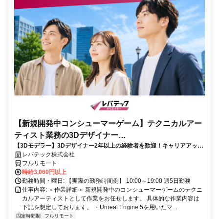
【新規開発中コンシューマーゲーム】テクニカルアー
ティスト業務の3Dデザイナー
【3Dモデラー】3Dデザイナー2年以上の経験者を歓迎！キャリアアップ
_LTCR547867_CP_CRG
を目指したい方も大歓迎♪
レバテック株式会社
フルリモート
時給3,060円以上
勤務時間・曜日: 【実際の勤務時間例】 10:00～19:00 週5日勤務
仕事内容: ＜作業詳細＞ 新規開発中のコンシューマーゲームのテクニ
カルアーティストとして作業をお任せします。 具体的な作業内容は
下記を想定しております。 ・Unreal Engine 5を用いたマ...
固定時間制
フルリモート