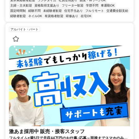
業界未経験者歓迎
ランチタイム
社員登用あり
副業・WワークOK
主婦・主夫歓迎
資格取得支援あり
フリーター歓迎
学歴不問
車通勤OK
固定時間制
経験不問
未経験者歓迎
住宅手当あり
フルリモート
交通費全額支給
経験者歓迎
ネイルOK
有資格者歓迎
研修あり
在宅OK
アルバイト・パート
激あま採用中 販売・接客スタッフ
フルタイム×週5日で月収44万円のお仕事♪応募～面接までスマホのみで