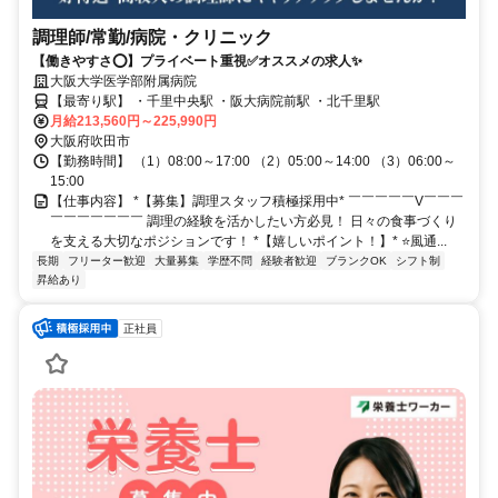
調理師/常勤/病院・クリニック
【働きやすさ⭕️】プライベート重視✅️オススメの求人✨
大阪大学医学部附属病院
【最寄り駅】 ・千里中央駅 ・阪大病院前駅 ・北千里駅
月給213,560円～225,990円
大阪府吹田市
【勤務時間】 （1）08:00～17:00 （2）05:00～14:00 （3）06:00～
15:00
【仕事内容】 *【募集】調理スタッフ積極採用中* ￣￣￣￣￣V￣￣￣
￣￣￣￣￣￣￣ 調理の経験を活かしたい方必見！ 日々の食事づくり
を支える大切なポジションです！ *【嬉しいポイント！】* ⭐️風通...
長期
フリーター歓迎
大量募集
学歴不問
経験者歓迎
ブランクOK
シフト制
昇給あり
正社員