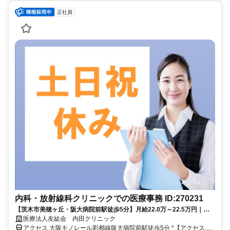
正社員
内科・放射線科クリニックでの医療事務 ID:270231
【茨木市美穂ヶ丘・阪大病院前駅徒歩5分】月給22.0万～22.5万円｜土
日祝休み｜年間休日120日｜医療事務｜内田クリニック【土日祝休み×年
医療法人友紘会 内田クリニック
休120日】レセプト経験を活かす正社員◎賞与3.4か月
アクセス 大阪モノレール彩都線阪大病院前駅徒歩5分 *【アクセス】*