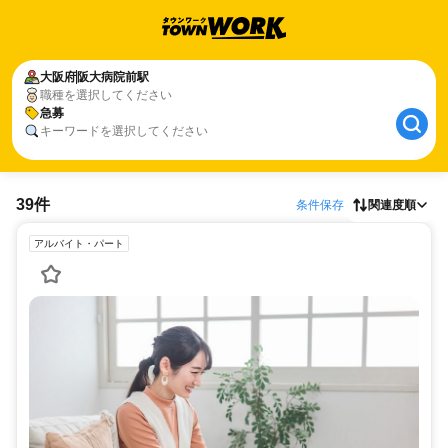
大阪府
阪大病院前駅
職種を選択してください
急募
キーワードを選択してください
39件
条件保存
関連度順
アルバイト・パート