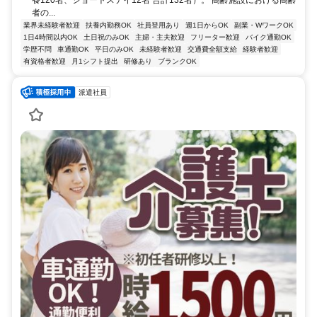
者の...
業界未経験者歓迎
扶養内勤務OK
社員登用あり
週1日からOK
副業・WワークOK
1日4時間以内OK
土日祝のみOK
主婦・主夫歓迎
フリーター歓迎
バイク通勤OK
学歴不問
車通勤OK
平日のみOK
未経験者歓迎
交通費全額支給
経験者歓迎
有資格者歓迎
月1シフト提出
研修あり
ブランクOK
派遣社員