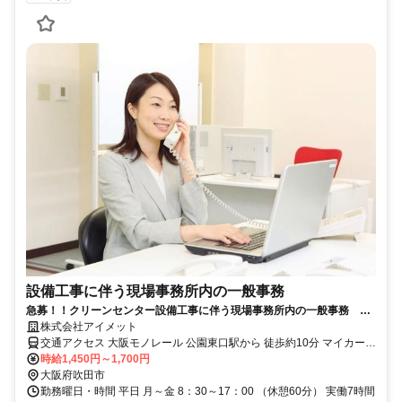
設備工事に伴う現場事務所内の一般事務
急募！！クリーンセンター設備工事に伴う現場事務所内の一般事務 大
阪府吹田市 地域環境に貢献！
株式会社アイメット
交通アクセス 大阪モノレール 公園東口駅から 徒歩約10分 マイカー通
勤可
時給1,450円～1,700円
大阪府吹田市
勤務曜日・時間 平日 月～金 8：30～17：00 （休憩60分） 実働7時間