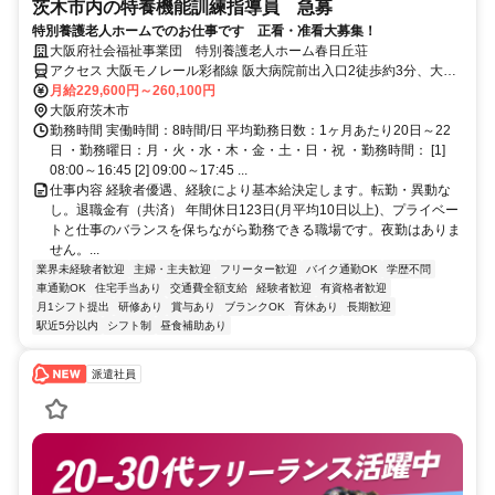
茨木市内の特養機能訓練指導員 急募
特別養護老人ホームでのお仕事です 正看・准看大募集！
大阪府社会福祉事業団 特別養護老人ホーム春日丘荘
アクセス 大阪モノレール彩都線 阪大病院前出入口2徒歩約3分、大阪
モノレール彩都線 豊川（大阪府）徒歩約20分、大阪モノレール彩都
月給229,600円～260,100円
線 公園東口徒歩約22分
大阪府茨木市
勤務時間 実働時間：8時間/日 平均勤務日数：1ヶ月あたり20日～22
日 ・勤務曜日：月・火・水・木・金・土・日・祝 ・勤務時間： [1]
08:00～16:45 [2] 09:00～17:45 ...
仕事内容 経験者優遇、経験により基本給決定します。転勤・異動な
し。退職金有（共済） 年間休日123日(月平均10日以上)、プライベー
トと仕事のバランスを保ちながら勤務できる職場です。夜勤はありま
せん。...
業界未経験者歓迎
主婦・主夫歓迎
フリーター歓迎
バイク通勤OK
学歴不問
車通勤OK
住宅手当あり
交通費全額支給
経験者歓迎
有資格者歓迎
月1シフト提出
研修あり
賞与あり
ブランクOK
育休あり
長期歓迎
駅近5分以内
シフト制
昼食補助あり
派遣社員