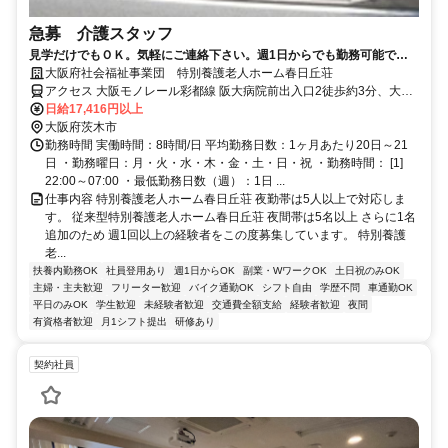
急募 介護スタッフ
見学だけでもＯＫ。気軽にご連絡下さい。週1日からでも勤務可能で
す。
大阪府社会福祉事業団 特別養護老人ホーム春日丘荘
アクセス 大阪モノレール彩都線 阪大病院前出入口2徒歩約3分、大阪
モノレール彩都線 豊川（大阪府）徒歩約20分、大阪モノレール彩都
日給17,416円以上
線 公園東口徒歩約22分
大阪府茨木市
勤務時間 実働時間：8時間/日 平均勤務日数：1ヶ月あたり20日～21
日 ・勤務曜日：月・火・水・木・金・土・日・祝 ・勤務時間： [1]
22:00～07:00 ・最低勤務日数（週）：1日 ...
仕事内容 特別養護老人ホーム春日丘荘 夜勤帯は5人以上で対応しま
す。 従来型特別養護老人ホーム春日丘荘 夜間帯は5名以上 さらに1名
追加のため 週1回以上の経験者をこの度募集しています。 特別養護
老...
扶養内勤務OK
社員登用あり
週1日からOK
副業・WワークOK
土日祝のみOK
主婦・主夫歓迎
フリーター歓迎
バイク通勤OK
シフト自由
学歴不問
車通勤OK
平日のみOK
学生歓迎
未経験者歓迎
交通費全額支給
経験者歓迎
夜間
有資格者歓迎
月1シフト提出
研修あり
契約社員