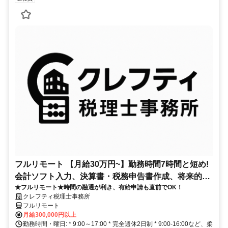
フルリモート 【月給30万円~】勤務時間7時間と短め!
会計ソフト入力、決算書・税務申告書作成、将来的に
★フルリモート★時間の融通が利き、有給申請も直前でOK！
決算説明も
クレフティ税理士事務所
フルリモート
月給300,000円以上
勤務時間・曜日: * 9:00～17:00 * 完全週休2日制 * 9:00-16:00など、柔