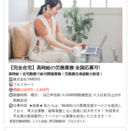
【完全在宅】高時給の労務業務 全国応募可!
高時給！在宅勤務で給与関連業務！労務責任者経験大歓迎！
株式会社TIMERS
フルリモート
時給1,600円～2,400円
勤務時間・曜日: ・自己申告制 ※160時間勤務想定 ※入社初月は日中
勤務必須
仕事内容: ★急募★ 私たちは、BtoB向けの業務支援サービスを提供し
ており、導入企業数・顧客基盤ともに急速に拡大中です！ 外資系大
手企業の新規案件にてペイロール業務を担当いただきます！ //...
変形労働時間制
シフト自由
即日勤務OK
フルリモート