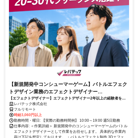
【新規開発中コンシューマーゲーム】バトルエフェク
トデザイン業務のエフェクトデザイナー
【エフェクトデザイナー】エフェクトデザイナー2年以上の経験者を歓
_LTCR187574_CP_CRG
迎！キャリアアップを目指したい方も大歓迎♪
レバテック株式会社
フルリモート
時給3,060円以上
勤務時間・曜日: 【実際の勤務時間例】 10:00～19:00 週5日勤務
仕事内容: ＜作業詳細＞ 新規開発中のコンシューマーゲームのバトル
エフェクトデザイナーとして作業をお任せします。 具体的な作業内
容は下記を想定しております。 ・バトルエフェクト制作 3Dエフェ