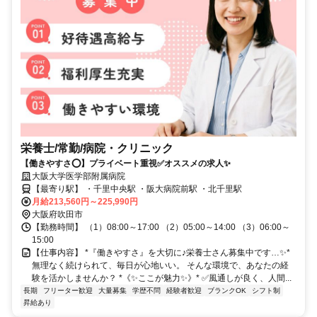
栄養士/常勤/病院・クリニック
【働きやすさ⭕️】プライベート重視✅️オススメの求人✨
大阪大学医学部附属病院
【最寄り駅】 ・千里中央駅 ・阪大病院前駅 ・北千里駅
月給213,560円～225,990円
大阪府吹田市
【勤務時間】 （1）08:00～17:00 （2）05:00～14:00 （3）06:00～
15:00
【仕事内容】 *『働きやすさ』を大切に♪栄養士さん募集中です…✨*
無理なく続けられて、毎日が心地いい。 そんな環境で、あなたの経
験を活かしませんか？ *《✨ここが魅力✨》* ✅️風通しが良く、人間...
長期
フリーター歓迎
大量募集
学歴不問
経験者歓迎
ブランクOK
シフト制
昇給あり