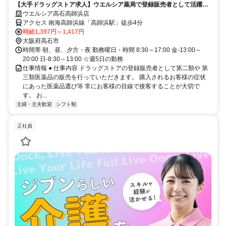
【大手ドラッグストア求人】ウエルシア薬局で登録販売者として活躍し
ませんか♪
ウエルシア高石高師浜店
アクセス 南海高師浜線「高師浜駅」徒歩4分
時給1,397円～1,417円
大阪府高石市
時間帯 朝、昼、夕方・夜 勤務曜日・時間 8:30～17:00 金-13:00～
20:00 日-8:30～13:00 ☆週5日の勤務
仕事情報 ● 仕事内容 ドラッグストアの登録販売者として第二類や 第
三類医薬品の販売を行っていただきます。 購入されるお客様の症状
にあった医薬品選び等 常にお客様の目線で接客することが大切で
す。 お...
主婦・主夫歓迎
シフト制
正社員