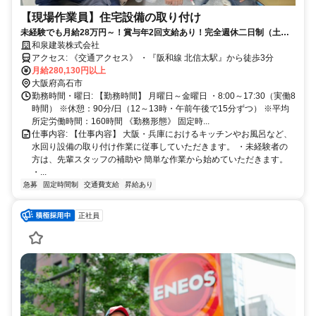
【現場作業員】住宅設備の取り付け
未経験でも月給28万円～！賞与年2回支給あり！完全週休二日制（土・
日曜）！年間休日120日！
和泉建装株式会社
アクセス: 《交通アクセス》 ・『阪和線 北信太駅』から徒歩3分
月給280,130円以上
大阪府高石市
勤務時間・曜日: 【勤務時間】 月曜日～金曜日 ・8:00～17:30（実働8
時間） ※休憩：90分/日（12～13時・午前午後で15分ずつ） ※平均
所定労働時間：160時間 《勤務形態》 固定時...
仕事内容: 【仕事内容】 大阪・兵庫におけるキッチンやお風呂など、
水回り設備の取り付け作業に従事していただきます。 ・未経験者の
方は、先輩スタッフの補助や 簡単な作業から始めていただきます。
・...
急募
固定時間制
交通費支給
昇給あり
正社員