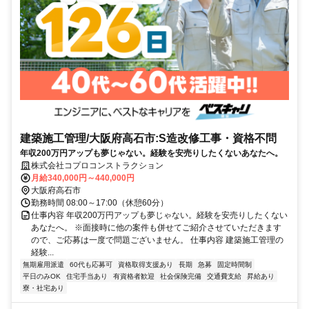
建築施工管理/大阪府高石市:S造改修工事・資格不問
年収200万円アップも夢じゃない。経験を安売りしたくないあなたへ。
株式会社コプロコンストラクション
月給340,000円～440,000円
大阪府高石市
勤務時間 08:00～17:00（休憩60分）
仕事内容 年収200万円アップも夢じゃない。経験を安売りしたくない
あなたへ。 ※面接時に他の案件も併せてご紹介させていただきます
ので、ご応募は一度で問題ございません。 仕事内容 建築施工管理の
経験...
無期雇用派遣
60代も応募可
資格取得支援あり
長期
急募
固定時間制
平日のみOK
住宅手当あり
有資格者歓迎
社会保険完備
交通費支給
昇給あり
寮・社宅あり