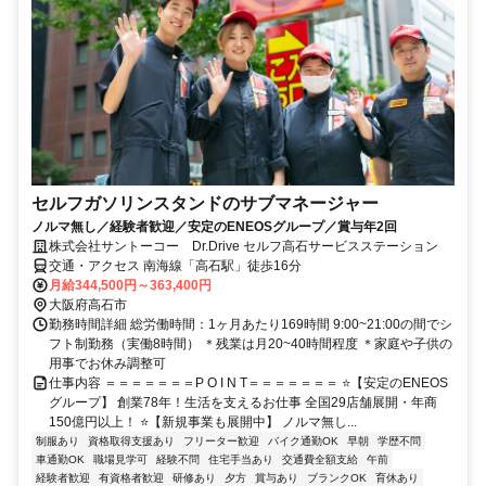
セルフガソリンスタンドのサブマネージャー
ノルマ無し／経験者歓迎／安定のENEOSグループ／賞与年2回
株式会社サントーコー Dr.Drive セルフ高石サービスステーション
交通・アクセス 南海線「高石駅」徒歩16分
月給344,500円～363,400円
大阪府高石市
勤務時間詳細 総労働時間：1ヶ月あたり169時間 9:00~21:00の間でシ
フト制勤務（実働8時間） ＊残業は月20~40時間程度 ＊家庭や子供の
用事でお休み調整可
仕事内容 ＝＝＝＝＝＝＝P O I N T＝＝＝＝＝＝＝ ⭐【安定のENEOS
グループ】 創業78年！生活を支えるお仕事 全国29店舗展開・年商
150億円以上！ ⭐【新規事業も展開中】 ノルマ無し...
制服あり
資格取得支援あり
フリーター歓迎
バイク通勤OK
早朝
学歴不問
車通勤OK
職場見学可
経験不問
住宅手当あり
交通費全額支給
午前
経験者歓迎
有資格者歓迎
研修あり
夕方
賞与あり
ブランクOK
育休あり