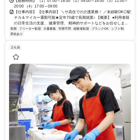
【勤務時間】 （1）07:00～16:00 （2）09:00～18:00 （3）11:00～
20:00 （4）17:00～09:00
【仕事内容】 【仕事内容】 ＼サ高住での介護業務！ ／未経験OK◎駅
チカ＆マイカー通勤可能★定年70歳で長期就業♪ 【概要】 ●利用者様
の日常生活の支援、 健康管理、 精神的サポートなどをお任せしま...
長期
フリーター歓迎
大量募集
学歴不問
経験者歓迎
ブランクOK
シフト制
昇給あり
正社員