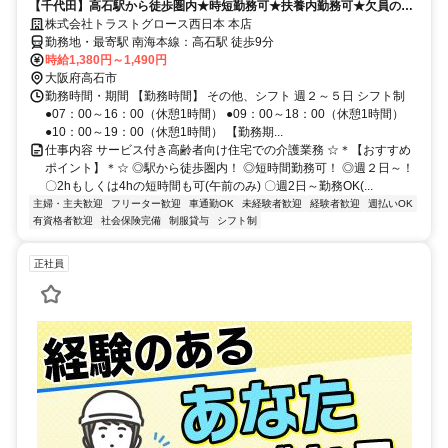
【千代田】高石駅から徒歩圏内★時短勤務可★扶養内勤務可★欠員のた
め急募！！/1-11268F/最寄り:高石駅
株式会社トラストグロース西日本 本店
勤務地・最寄駅 南海本線：高石駅 徒歩9分
時給1,380円～1,490円
大阪府高石市
勤務時間・期間 【勤務時間】 その他、シフト 週２～５日 シフト制
●07：00～16：00（休憩1時間） ●09：00～18：00（休憩1時間）
●10：00～19：00（休憩1時間） 【勤務期...
仕事内容 サービス付き高齢者向け住宅での介護業務 ☆＊【おすすめ
ポイント】＊☆ ◎駅から徒歩圏内！ ◎短時間勤務可！ ◎週２日～！
〇2hもしくは4hの短時間も可(午前のみ) 〇週2日～勤務OK(...
主婦・主夫歓迎
フリーター歓迎
車通勤OK
未経験者歓迎
経験者歓迎
週払いOK
有資格者歓迎
社会保険完備
制服貸与
シフト制
正社員