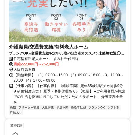
介護職員/交通費支給/有料老人ホーム
ブランクOK⭐️交通費支給✨定年65歳✅️担当者オススメ✨未経験歓迎⭕️研
修支援有✨経験者優遇❗️駅チカ
住宅型有料老人ホーム すみれ千代田縁
月給222,000円～252,000円
大阪府高石市
【勤務時間】 （1）07:00～16:00 （2）09:00～18:00 （3）11:00～
20:00 （4）17:00～09:00
【仕事内容】 【仕事内容】 《経験不問》定年65歳◎駅チカ徒歩9分
★研修制度充実！ 夏季・冬期休暇あり♪ 【概要】 ●ご利用者様が施設
での生活を快適に過ごしていただくためのサポート、 介護業務全般
を...
長期
フリーター歓迎
大量募集
学歴不問
経験者歓迎
ブランクOK
シフト制
昇給あり
業務委託