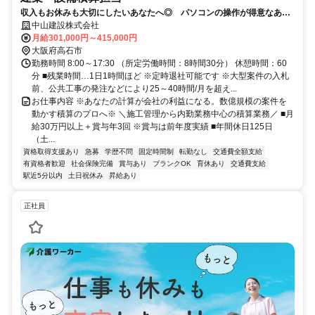
収入もお休みも大切にしたいあなたへ◎ パソコンの操作が得意なあな
たへ◎
中山建設株式会社
月給301,000円～415,000円
大阪府高石市
勤務時間 8:00～17:30 （所定労働時間：8時間30分） 休憩時間：60
分 ■残業時間…1日1時間ほど ※定時退社可能です ※大型案件の入札
前、公共工事の発注などにより25～40時間/月を超え...
お仕事内容 ※あなたの計算が会社の利益になる。数億規模の案件を
動かす積算のプロへ※ ＼施工管理から内勤業務中心の積算業務／ ■月
給30万円以上＋賞与年3回 ※賞与は前年度実績 ■年間休日125日
（土...
資格取得支援あり
急募
学歴不問
固定時間制
転勤なし
交通費全額支給
有資格者歓迎
社会保険完備
賞与あり
ブランクOK
育休あり
交通費支給
駅近5分以内
土日祝休み
昇給あり
正社員