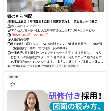
銀のさら 宅配
月8日以上休み！年間休日112日！深夜営業なし！業界最大手で安定！
株式会社イデアプラス
アクセス: 富木駅 付近 大阪府堺市西区山田1丁1087-1 田中ビル
月給242,000円～290,000円
大阪府高石市
勤務時間・曜日: 9:00～23:00の間でシフト制 残業月間平均：20時間
（閑散期約10時間、繁忙時期：約40時間）
仕事内容: 月8日以上休みでプライベート充実！ 深夜営業なし・接客
ほぼナシの店舗運営スタッフ！ 募集職種：宅配スタッフ 銀のさらで
の宅配業務がメインとなります。 【求人の魅力】 ・月8日以上休み...
変形労働時間制
シフト自由
交通費支給
シフト制
昇給あり
派遣社員