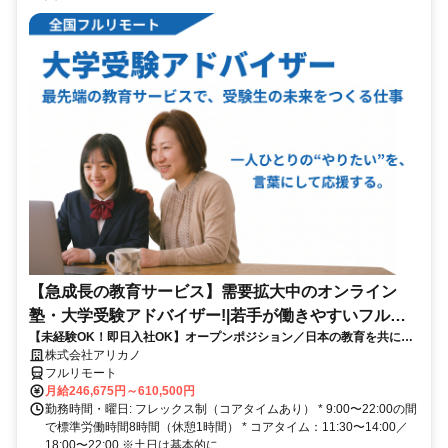
【急成長の教育サービス】需要拡大中のオンライン
塾・大学受験アドバイザー!|若手が働きやすいフルリ
【未経験OK！即日入社OK】オープンポジション／日本の教育を共に変
モート勤務
える仲間を募集します！
株式会社アリカノ
フルリモート
月給246,675円～610,500円
勤務時間・曜日: フレックス制（コアタイムあり） * 9:00〜22:00の間
で標準労働時間8時間（休憩1時間） * コアタイム：11:30〜14:00／
18:00〜22:00 ※土日は基本的に...