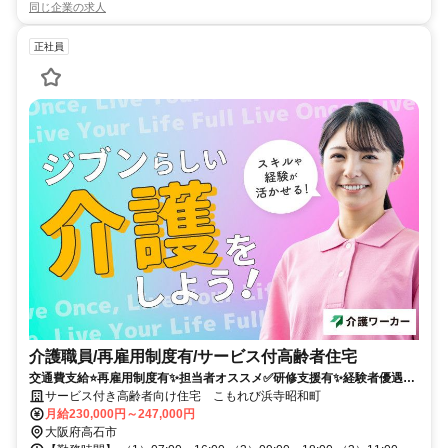
同じ企業の求人
正社員
介護職員/再雇用制度有/サービス付高齢者住宅
交通費支給⭐️再雇用制度有✨担当者オススメ✅️研修支援有✨経験者優遇⭕️
車通勤ＯＫ
サービス付き高齢者向け住宅 こもれび浜寺昭和町
月給230,000円～247,000円
大阪府高石市