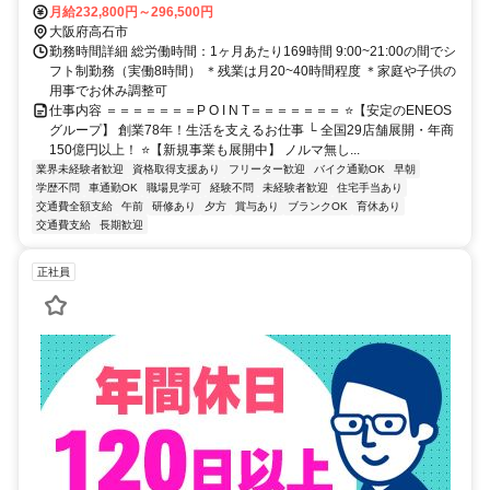
月給232,800円～296,500円
大阪府高石市
勤務時間詳細 総労働時間：1ヶ月あたり169時間 9:00~21:00の間でシ
フト制勤務（実働8時間） ＊残業は月20~40時間程度 ＊家庭や子供の
用事でお休み調整可
仕事内容 ＝＝＝＝＝＝＝P O I N T＝＝＝＝＝＝＝ ⭐【安定のENEOS
グループ】 創業78年！生活を支えるお仕事 └ 全国29店舗展開・年商
150億円以上！ ⭐【新規事業も展開中】 ノルマ無し...
業界未経験者歓迎
資格取得支援あり
フリーター歓迎
バイク通勤OK
早朝
学歴不問
車通勤OK
職場見学可
経験不問
未経験者歓迎
住宅手当あり
交通費全額支給
午前
研修あり
夕方
賞与あり
ブランクOK
育休あり
交通費支給
長期歓迎
正社員