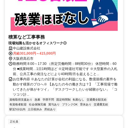
積算など工事事務
現場知識も活かせるオフィスワーク◎
中山建設株式会社
月給301,000円～415,000円
大阪府高石市
勤務時間 8:00～17:30 （所定労働時間：8時間30分） 休憩時間：60
分 ■残業時間…1日1時間ほど ※定時退社可能です ※大型案件の入札
前、公共工事の発注などにより40時間/月を超えること...
お仕事内容 ※あなたの計算が会社の利益になる。数億規模の案件を
動かす積算のプロへ※ 【あなたの今の働き方は？】 「工事現場で働
いてきたが体がキツイ」 「デスクワークしたいが経験がない」 「コ
ツコツ計...
資格取得支援あり
急募
学歴不問
固定時間制
転勤なし
交通費全額支給
有資格者歓迎
社会保険完備
賞与あり
ブランクOK
育休あり
交通費支給
駅近5分以内
土日祝休み
昇給あり
正社員