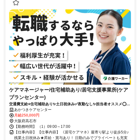
ケアマネージャー/住宅補助あり/居宅支援事業所(ケア
プランセンター)
交通費支給⭐️住宅補助あり✨土日祝休み✅️夜勤なし✨担当者オススメ⭕️経
験者優遇✨車通勤ＯＫ❗️週休2日⭐️駅チカ
あかつきケアセンター
月給250,000円
大阪府高石市
【勤務時間】 （1）09:00～17:00
【仕事内容】 【仕事内容】 《居宅ケアマネ》最寄り駅より徒歩5分♪
残業土日祝休み★昇給・賞与あり！ 日勤のみでプライベートも充実