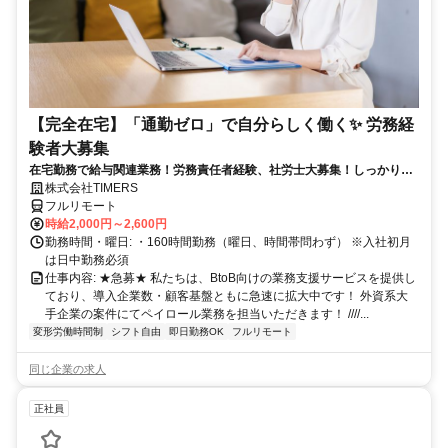
【完全在宅】「通勤ゼロ」で自分らしく働く✨ 労務経
験者大募集
在宅勤務で給与関連業務！労務責任者経験、社労士大募集！しっかり稼
ぎたい方、注目！
株式会社TIMERS
フルリモート
時給2,000円～2,600円
勤務時間・曜日: ・160時間勤務（曜日、時間帯問わず） ※入社初月
は日中勤務必須
仕事内容: ★急募★ 私たちは、BtoB向けの業務支援サービスを提供し
ており、導入企業数・顧客基盤ともに急速に拡大中です！ 外資系大
手企業の案件にてペイロール業務を担当いただきます！ ////...
変形労働時間制
シフト自由
即日勤務OK
フルリモート
同じ企業の求人
正社員