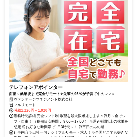
テレフォンアポインター
面接～就業後まで完全リモート✨先輩の95％が子育て中のママ♫
ヴァンテージマネジメント株式会社
フルリモート
時給1,226円～1,920円
勤務時間詳細 完全シフト制 希望を最大限考慮します♫ ⏰月～金でシ
フト自由！ （稼働目安時間： 9:00～17:00 ） ※週9時間以上の稼働を
想定 ⏰お好きな時間帯で1日3時間～！ ⏰平日のみの週...
仕事内容 ✨出社一切ナシ！フルリモート求人！ ✨全国どこでも好きな