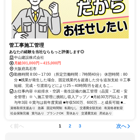
管工事施工管理
あなたの経験を当社ならもっと評価します◎
中山建設株式会社
月給301,000円～415,000円
大阪府高石市
勤務時間 8:00～17:00 （所定労働時間：7時間40分） 休憩時間：80
分 ■残業が発生した場合、固定残業代を超過した分を追加支給 ※工事
短縮、完成・引渡前などにより25～40時間/月を超えるこ...
お仕事内容 ※給排水・空調・衛生設備の施工管理（品質・工程・安
全管理）※ ＼施工管理に挑戦し収入アップ／ ■月給30万円以上＋賞
与年3回 ※賞与は前年度実績 ■年収500万、600万…と成長可能 ■...
資格取得支援あり
急募
固定時間制
転勤なし
交通費全額支給
有資格者歓迎
社会保険完備
賞与あり
ブランクOK
育休あり
交通費支給
昇給あり
前へ
次へ
1
2
3