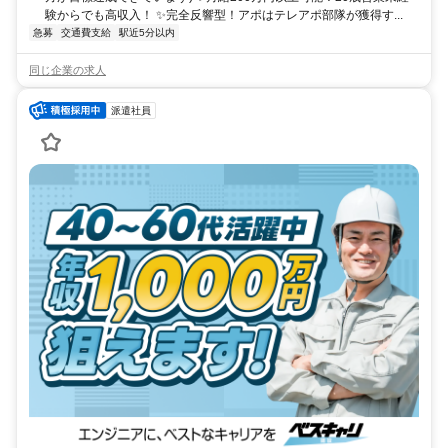
験からでも高収入！ ✨完全反響型！アポはテレアポ部隊が獲得す...
急募
交通費支給
駅近5分以内
同じ企業の求人
派遣社員