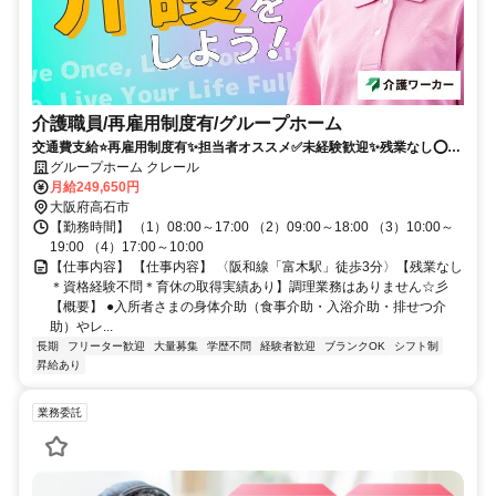
介護職員/再雇用制度有/グループホーム
交通費支給⭐️再雇用制度有✨担当者オススメ✅️未経験歓迎✨残業なし⭕️経
験者優遇✨駅チカ
グループホーム クレール
月給249,650円
大阪府高石市
【勤務時間】 （1）08:00～17:00 （2）09:00～18:00 （3）10:00～
19:00 （4）17:00～10:00
【仕事内容】 【仕事内容】 〈阪和線「富木駅」徒歩3分〉【残業なし
＊資格経験不問＊育休の取得実績あり】調理業務はありません☆彡
【概要】 ●入所者さまの身体介助（食事介助・入浴介助・排せつ介
助）やレ...
長期
フリーター歓迎
大量募集
学歴不問
経験者歓迎
ブランクOK
シフト制
昇給あり
業務委託