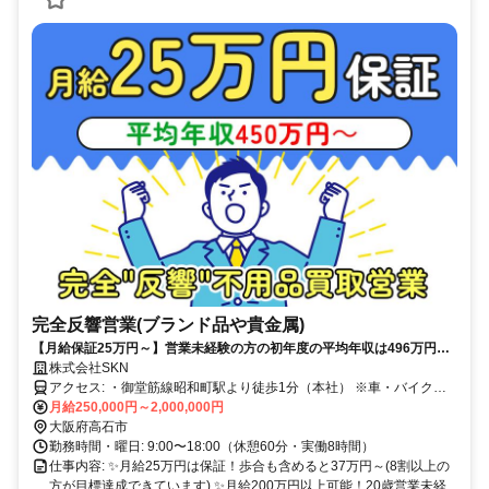
完全反響営業(ブランド品や貴金属)
【月給保証25万円～】営業未経験の方の初年度の平均年収は496万円
～!!過去・経験は不問！直行直帰OK/社用車貸与で自由な働き方が可能！
株式会社SKN
アクセス: ・御堂筋線昭和町駅より徒歩1分（本社） ※車・バイク・
自転車通勤OK（無料駐車場あり）
月給250,000円～2,000,000円
大阪府高石市
勤務時間・曜日: 9:00〜18:00（休憩60分・実働8時間）
仕事内容: ✨月給25万円は保証！歩合も含めると37万円～(8割以上の
方が目標達成できています) ✨月給200万円以上可能！20歳営業未経