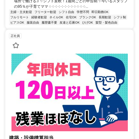
場所で働ける♫ ✨シフト柔軟！1週間ごとの申告制 ✨今いるスタッフ
の95％が子育てママ ༶ ༶ ༶ ༶ ༶ ༶ ༶ ༶ ༶ ༶ ༶ ༶...
主婦・主夫歓迎
フリーター歓迎
シフト自由
学歴不問
即日勤務OK
フルリモート
経験者歓迎
ネイルOK
在宅OK
ブランクOK
長期歓迎
シフト制
ピアスOK
服装自由
履歴書不要
友達と応募OK
ひげOK
髪型・髪色自由
正社員
建築・設備積算担当