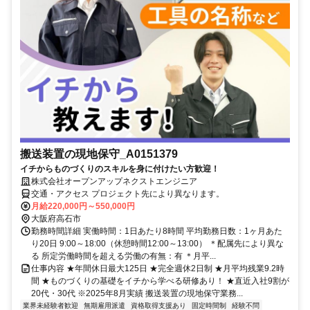
搬送装置の現地保守_A0151379
イチからものづくりのスキルを身に付けたい方歓迎！
株式会社オープンアップネクストエンジニア
交通・アクセス プロジェクト先により異なります。
月給220,000円～550,000円
大阪府高石市
勤務時間詳細 実働時間：1日あたり8時間 平均勤務日数：1ヶ月あた
り20日 9:00～18:00（休憩時間12:00～13:00） ＊配属先により異な
る 所定労働時間を超える労働の有無：有 ＊月平...
仕事内容 ★年間休日最大125日 ★完全週休2日制 ★月平均残業9.2時
間 ★ものづくりの基礎をイチから学べる研修あり！ ★直近入社9割が
20代・30代 ※2025年8月実績 搬送装置の現地保守業務...
業界未経験者歓迎
無期雇用派遣
資格取得支援あり
固定時間制
経験不問