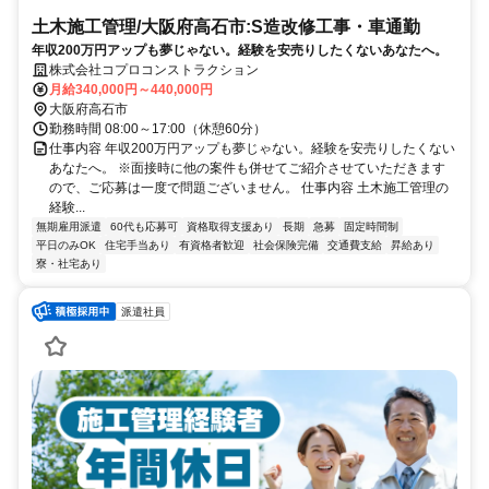
土木施工管理/大阪府高石市:S造改修工事・車通勤
年収200万円アップも夢じゃない。経験を安売りしたくないあなたへ。
株式会社コプロコンストラクション
月給340,000円～440,000円
大阪府高石市
勤務時間 08:00～17:00（休憩60分）
仕事内容 年収200万円アップも夢じゃない。経験を安売りしたくない
あなたへ。 ※面接時に他の案件も併せてご紹介させていただきます
ので、ご応募は一度で問題ございません。 仕事内容 土木施工管理の
経験...
無期雇用派遣
60代も応募可
資格取得支援あり
長期
急募
固定時間制
平日のみOK
住宅手当あり
有資格者歓迎
社会保険完備
交通費支給
昇給あり
寮・社宅あり
派遣社員