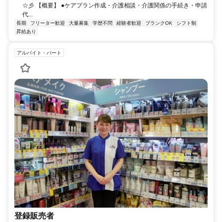
☆彡 【概要】 ●ケアプラン作成・介護相談・介護関係の手続き・申請
代...
長期
フリーター歓迎
大量募集
学歴不問
経験者歓迎
ブランクOK
シフト制
昇給あり
アルバイト・パート
登録販売者