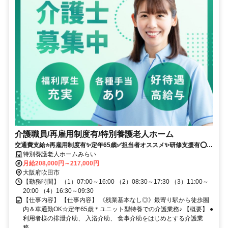
介護職員/再雇用制度有/特別養護老人ホーム
交通費支給⭐️再雇用制度有✨定年65歳✅️担当者オススメ✨研修支援有⭕️経
験者優遇✨車通勤ＯＫ
特別養護老人ホームみらい
月給208,000円～217,000円
大阪府吹田市
【勤務時間】 （1）07:00～16:00 （2）08:30～17:30 （3）11:00～
20:00 （4）16:30～09:30
【仕事内容】 【仕事内容】 《残業基本なし◎》最寄り駅から徒歩圏
内＆車通勤OK☆定年65歳＊ユニット型特養での介護業務♪ 【概要】 ●
利用者様の排泄介助、 入浴介助、 食事介助をはじめとする介護業
務...