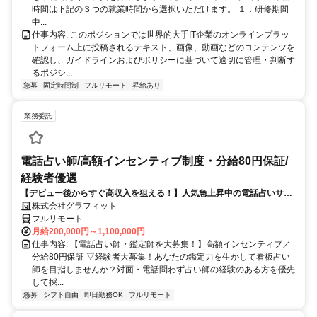
時間は下記の３つの就業時間から選択いただけます。 １．研修期間
中...
仕事内容: このポジションでは世界的大手IT企業のオンラインプラッ
トフォーム上に投稿されるテキスト、画像、動画などのコンテンツを
確認し、ガイドラインおよびポリシーに基づいて適切に管理・判断す
るポジシ...
急募
固定時間制
フルリモート
昇給あり
業務委託
電話占い師/高額インセンティブ制度・分給80円保証/
経験者優遇
【デビュー後からすぐ高収入を狙える！】人気急上昇中の電話占いサイ
トで占いのお仕事
株式会社グラフィット
フルリモート
月給200,000円～1,100,000円
仕事内容: 【電話占い師・鑑定師を大募集！】高額インセンティブ／
分給80円保証 ▽経験者大募集！あなたの鑑定力を生かして看板占い
師を目指しませんか？対面・電話問わず占い師の経験のある方を優先
して採...
急募
シフト自由
即日勤務OK
フルリモート