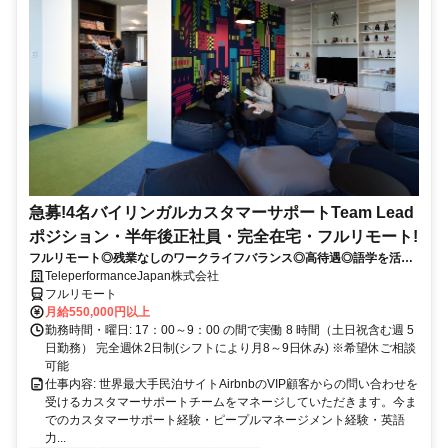
急募!4名バイリンガルカスタマーサポートTeam Lead
ポジション・半年後正社員・完全在宅・フルリモート!
フルリモート◎残業なしのワークライフバランス◎高待遇◎語学を活か
して将来キャリア有望
TeleperformanceJapan株式会社
フルリモート
月給550,000円以上
勤務時間・曜日: 17：00～9：00 の間で実働 8 時間（土日祝含む週 5
日勤務） 完全週休2日制(シフトにより月8～9日休み) ※希望休ご相談
可能
仕事内容: 世界最大手民泊サイトAirbnbのVIP顧客からの問い合わせを
受けるカスタマーサポートチームをマネージしていただきます。今ま
でのカスタマーサポート経験・ピープルマネージメント経験・英語
力...