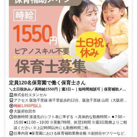
定員120名保育園で働く保育士さん
＼土日祝休み／高時給1550円｜週3日～｜短時間相談可｜保育補助メイ
ン｜ピアノは弾けなくても大丈夫♪
株式会社エタンセル
アクセス 阪急千里線 南千里徒歩約12分、阪急千里線 山田（大阪府）
出入口2徒歩約15分、大阪モノレール 山田（大阪府）徒歩約19分
時給1,550円以上
【勤務地最寄駅】阪急千里線「南千里」駅よりバス10分
大阪府吹田市
勤務時間 派遣先のシフト表に準ずる ＜具体的な勤務時間＞ ■ 7:00～
15:00 ■11:00～19:00 ※実働7時間、休憩1時間 ※週3日勤務よりご相
談ください ※上記時間以外にも勤務時間ご相...
仕事内容 ■保育園における保育補助業務全般 ※副担任やフリーなど、