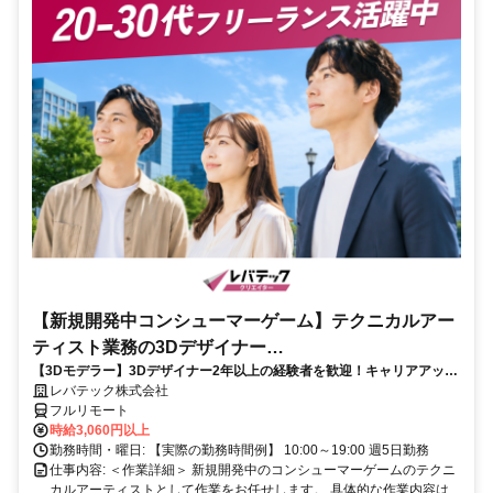
【新規開発中コンシューマーゲーム】テクニカルアー
ティスト業務の3Dデザイナー
【3Dモデラー】3Dデザイナー2年以上の経験者を歓迎！キャリアアップ
_LTCR547867_CP_CRG
を目指したい方も大歓迎♪
レバテック株式会社
フルリモート
時給3,060円以上
勤務時間・曜日: 【実際の勤務時間例】 10:00～19:00 週5日勤務
仕事内容: ＜作業詳細＞ 新規開発中のコンシューマーゲームのテクニ
カルアーティストとして作業をお任せします。 具体的な作業内容は