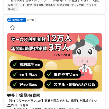
験を活かしませんか？ *《✨ここが魅力✨》* ✅️風通しが良く、人間...
長期
フリーター歓迎
大量募集
学歴不問
経験者歓迎
ブランクOK
シフト制
昇給あり
正社員
栄養士/常勤/保育園
【ライフワークバランス✅️】家庭と両立できる、充実した職場です✨
西山田保育園