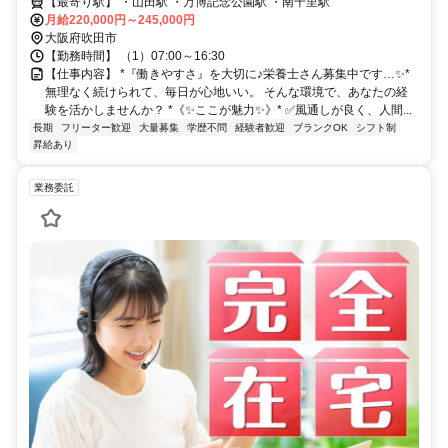
【最寄り駅】 ・山田駅 ・万博記念公園駅 ・南千里駅
月給220,000円～245,000円
大阪府吹田市
【勤務時間】 （1）07:00～16:30
【仕事内容】 *『働きやすさ』を大切に♪栄養士さん募集中です…✨*
無理なく続けられて、毎日が心地いい。 そんな環境で、あなたの経
験を活かしませんか？ *《✨ここが魅力✨》* ✅️風通しが良く、人間...
長期
フリーター歓迎
大量募集
学歴不問
経験者歓迎
ブランクOK
シフト制
昇給あり
業務委託