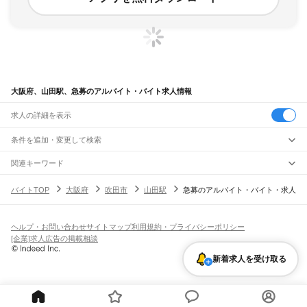
大阪府、山田駅、急募のアルバイト・バイト求人情報
求人の詳細を表示
条件を追加・変更して検索
市区町村を追加・変更
関連キーワード
完全在宅ワーク 全国
シール貼り 在宅
現在地周辺
ガチャガチャ
犬カフェ
大阪府
駅を追加・変更
バイトTOP
大阪府
吹田市
山田駅
急募のアルバイト・バイト・求人
大阪府
すべて
大阪市
すべて
職種を追加・変更
JR京都線
都島区
福島区
此花区
西区
港区
大正区
天王寺区
浪速区
西淀川区
東淀川区
東成区
島本駅
高槻駅
摂津富田駅
JR総持寺駅
茨木駅
千里丘駅
岸辺駅
吹田駅
東淀川駅
飲食・フードサービス
生野区
旭区
城東区
阿倍野区
住吉区
東住吉区
西成区
淀川区
鶴見区
住之江区
ヘルプ・お問い合わせ
サイトマップ
利用規約・プライバシーポリシー
特徴を追加・変更
新大阪駅
大阪駅
飲食・フードサービス
平野区
北区
中央区
すべて
[企業]求人広告の掲載相談
ホールスタッフ
キッチンスタッフ
皿洗い・洗い場
精肉・鮮魚加工
給食調理
人気
JR神戸線(大阪～神戸)
堺市
すべて
雇用形態を追加・変更
新着求人を受け取る
パン屋（ベーカリー）
フードカウンター販売員
バー（BAR）・バーテンダー
日払いOK
高校生歓迎
学生歓迎
深夜の仕事
髪型・髪色自由
ひげOK
ネイルOK
大阪駅
塚本駅
堺区
中区
東区
西区
南区
北区
美原区
飲食店補助（開店・閉店準備）
飲食店（店長・マネージャー）
ピアスOK
アルバイト・パート
履歴書不要
オープニングスタッフ
留学生・外国人活躍中
都道府県を変更
営業・販売
大和路線
岸和田市
豊中市
池田市
吹田市
泉大津市
高槻市
貝塚市
守口市
枚方市
茨木市
勤務期間
正社員
河内堅上駅
高井田駅
柏原駅
志紀駅
八尾駅
久宝寺駅
加美駅
平野駅
東部市場前駅
営業・販売
すべて
八尾市
泉佐野市
富田林市
寝屋川市
河内長野市
松原市
大東市
和泉市
箕面市
短期
契約社員
単発・1日OK
長期
期間限定（春夏冬休み等）
天王寺駅
新今宮駅
今宮駅
ＪＲ難波駅
営業
テレフォンアポインター（テレアポ）
ルートセールス
コンビニ