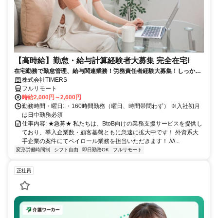
【高時給】勤怠・給与計算経験者大募集 完全在宅!
在宅勤務で勤怠管理、給与関連業務！労務責任者経験大募集！しっかり
稼ぎたい方、注目！
株式会社TIMERS
フルリモート
時給2,000円～2,600円
勤務時間・曜日: ・160時間勤務（曜日、時間帯問わず） ※入社初月
は日中勤務必須
仕事内容: ★急募★ 私たちは、BtoB向けの業務支援サービスを提供し
ており、導入企業数・顧客基盤ともに急速に拡大中です！ 外資系大
手企業の案件にてペイロール業務を担当いただきます！ ////...
変形労働時間制
シフト自由
即日勤務OK
フルリモート
正社員