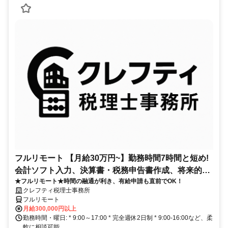
フルリモート 【月給30万円~】勤務時間7時間と短め!
会計ソフト入力、決算書・税務申告書作成、将来的に
★フルリモート★時間の融通が利き、有給申請も直前でOK！
決算説明も
クレフティ税理士事務所
フルリモート
月給300,000円以上
勤務時間・曜日: * 9:00～17:00 * 完全週休2日制 * 9:00-16:00など、柔
軟に相談可能