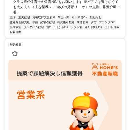
クラス担任保育士の保育補助をお願いします ※ピアノは弾けなくて
も大丈夫！ ＜主な業務＞ ・遊びの見守り ・オムツ交換、排泄介助 ・
着...
主婦・主夫歓迎
資格取得支援あり
学歴不問
即日勤務OK
転勤なし
交通費全額支給
午前
経験者歓迎
有資格者歓迎
研修あり
夕方
ブランクOK
長期歓迎
フルタイム歓迎
週2・3日からOK
シフト制
週4日以上OK
土日祝休み
服装自由
契約社員