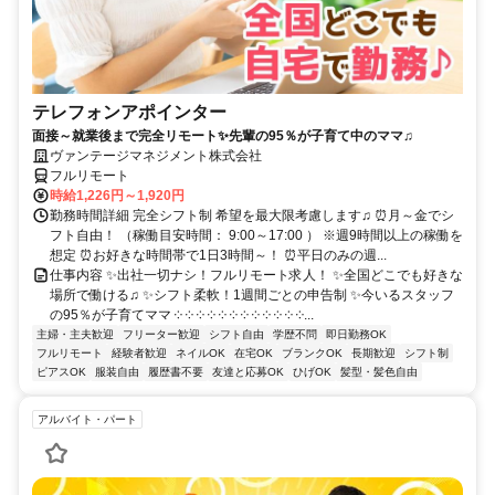
テレフォンアポインター
面接～就業後まで完全リモート✨先輩の95％が子育て中のママ♫
ヴァンテージマネジメント株式会社
フルリモート
時給1,226円～1,920円
勤務時間詳細 完全シフト制 希望を最大限考慮します♫ ⏰月～金でシ
フト自由！ （稼働目安時間： 9:00～17:00 ） ※週9時間以上の稼働を
想定 ⏰お好きな時間帯で1日3時間～！ ⏰平日のみの週...
仕事内容 ✨出社一切ナシ！フルリモート求人！ ✨全国どこでも好きな
場所で働ける♫ ✨シフト柔軟！1週間ごとの申告制 ✨今いるスタッフ
の95％が子育てママ ༶ ༶ ༶ ༶ ༶ ༶ ༶ ༶ ༶ ༶ ༶ ༶...
主婦・主夫歓迎
フリーター歓迎
シフト自由
学歴不問
即日勤務OK
フルリモート
経験者歓迎
ネイルOK
在宅OK
ブランクOK
長期歓迎
シフト制
ピアスOK
服装自由
履歴書不要
友達と応募OK
ひげOK
髪型・髪色自由
アルバイト・パート