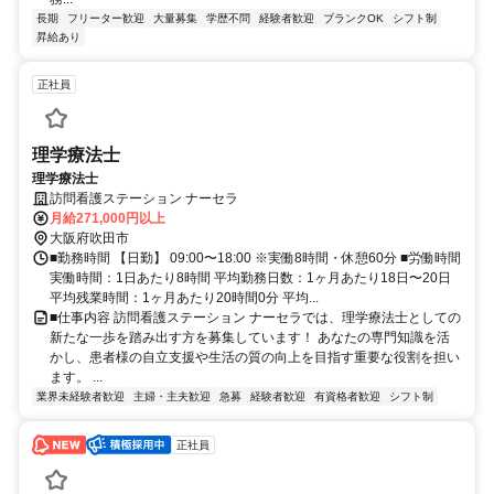
長期
フリーター歓迎
大量募集
学歴不問
経験者歓迎
ブランクOK
シフト制
昇給あり
正社員
理学療法士
理学療法士
訪問看護ステーション ナーセラ
月給271,000円以上
大阪府吹田市
■勤務時間 【日勤】 09:00〜18:00 ※実働8時間・休憩60分 ■労働時間
実働時間：1日あたり8時間 平均勤務日数：1ヶ月あたり18日〜20日
平均残業時間：1ヶ月あたり20時間0分 平均...
■仕事内容 訪問看護ステーション ナーセラでは、理学療法士としての
新たな一歩を踏み出す方を募集しています！ あなたの専門知識を活
かし、患者様の自立支援や生活の質の向上を目指す重要な役割を担い
ます。 ...
業界未経験者歓迎
主婦・主夫歓迎
急募
経験者歓迎
有資格者歓迎
シフト制
正社員