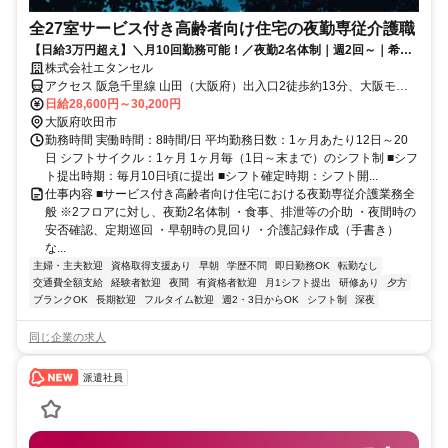
全27室サービス付き高齢者向け住宅の夜勤専従介護職
【日給3万円超え】＼月10回勤務可能！／夜勤2名体制｜週2回～｜希望
休相談OK｜駅チカで通勤｜少人数制で綺麗な施設♪
株式会社エタンセル
アクセス 阪急千里線 山田（大阪府）出入口2徒歩約13分、大阪モノ
レール 山田（大阪府）徒歩約16分、大阪モノレール彩都線 万博記念
日給28,600円～30,200円
公園（大阪府）徒歩約20分 【勤務地最寄駅】阪急千里線「山田」駅
大阪府吹田市
より徒歩10分/大阪モノレール「山田」駅より徒歩10分
勤務時間 実働時間：8時間/日 平均勤務日数：1ヶ月あたり12日～20
日 シフトサイクル：1ヶ月 1ヶ月毎（1日～末まで）のシフト制 ■シフ
ト提出時期：毎月10日頃に提出 ■シフト確定時期：シフト開...
仕事内容 ■サービス付き高齢者向け住宅における夜勤専従介護業務全
般 ※2フロアに対し、夜勤2名体制 ・食事、排泄等の介助 ・夜間時の
安否確認、定期巡回 ・早朝時の見回り ・介護記録作成（手書き）
な...
主婦・主夫歓迎
資格取得支援あり
早朝
学歴不問
即日勤務OK
転勤なし
交通費全額支給
経験者歓迎
夜間
有資格者歓迎
月1シフト提出
研修あり
夕方
ブランクOK
長期歓迎
フルタイム歓迎
週2・3日からOK
シフト制
深夜
同じ企業の求人
派遣社員