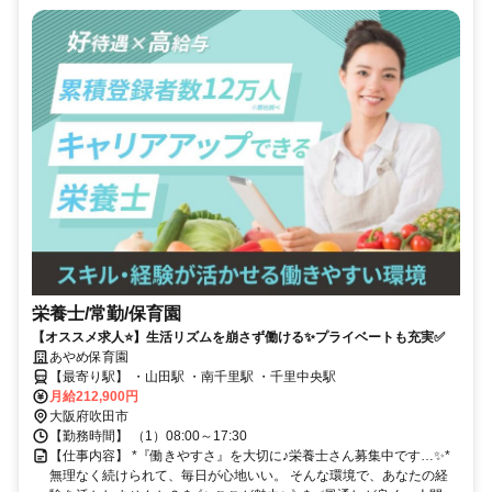
栄養士/常勤/保育園
【オススメ求人⭐️】生活リズムを崩さず働ける✨プライベートも充実✅️
あやめ保育園
【最寄り駅】 ・山田駅 ・南千里駅 ・千里中央駅
月給212,900円
大阪府吹田市
【勤務時間】 （1）08:00～17:30
【仕事内容】 *『働きやすさ』を大切に♪栄養士さん募集中です…✨*
無理なく続けられて、毎日が心地いい。 そんな環境で、あなたの経