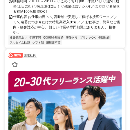
勤務時間 ＜10:00～20:00＞ ◇このうち1日8h・休憩1h◎ ◇週5日勤
務(土日含む) ◇完全週休2日！ ◇残業ほぼナシ♪月5hほど◎ ◇希望休
＆有給100％取得OK！
仕事内容 お仕事内容 ＼＼ 高時給で安定して稼げる接客ワーク ／／
＼＼ 急募につき今だけの特別高収入★★ ／／ お仕事は、簡単なご案
内・接客対応が中心。 難しい作業や専門知識はありません。 接客
や...
社員登用あり
学歴不問
交通費全額支給
研修あり
ブランクOK
長期歓迎
フルタイム歓迎
シフト制
履歴書不要
派遣社員