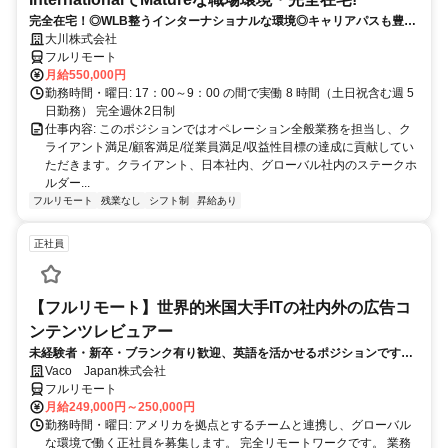
完全在宅！◎WLB整うインターナショナルな環境◎キャリアパスも豊富
◎
大川株式会社
フルリモート
月給550,000円
勤務時間・曜日: 17：00～9：00 の間で実働 8 時間（土日祝含む週 5
日勤務） 完全週休2日制
仕事内容: このポジションではオペレーション全般業務を担当し、ク
ライアント満足/顧客満足/従業員満足/収益性目標の達成に貢献してい
ただきます。クライアント、日本社内、グローバル社内のステークホ
ルダー...
フルリモート
残業なし
シフト制
昇給あり
正社員
【フルリモート】世界的米国大手ITの社内外の広告コ
ンテンツレビュアー
未経験者・新卒・ブランク有り歓迎、英語を活かせるポジションです。
完全リモート
Vaco Japan株式会社
フルリモート
月給249,000円～250,000円
勤務時間・曜日: アメリカを拠点とするチームと連携し、グローバル
な環境で働く正社員を募集します。 完全リモートワークです。 業務