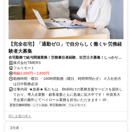
【完全在宅】「通勤ゼロ」で自分らしく働く✨ 労務経
験者大募集
在宅勤務で給与関連業務！労務責任者経験、社労士大募集！しっかり稼
ぎたい方、注目！
株式会社TIMERS
フルリモート
時給2,000円～2,600円
勤務時間・曜日: ・160時間勤務（曜日、時間帯問わず） ※入社初月
は日中勤務必須
仕事内容: ★急募★ 私たちは、BtoB向けの業務支援サービスを提供し
ており、導入企業数・顧客基盤ともに急速に拡大中です！ 外資系大
手企業の案件にてペイロール業務を担当いただきます！ ////...
変形労働時間制
シフト自由
即日勤務OK
フルリモート
同じ企業の求人
正社員