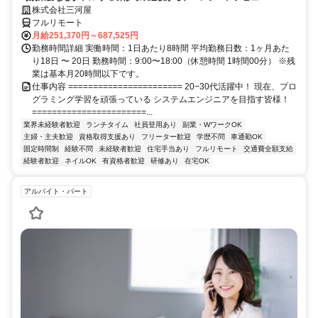
株式会社三河屋
フルリモート
月給251,370円～687,525円
勤務時間詳細 実働時間：1日あたり8時間 平均勤務日数：1ヶ月あた
り18日 〜 20日 勤務時間：9:00〜18:00（休憩時間 1時間00分） ※残
業は基本月20時間以下です。
仕事内容 ======================= 20−30代活躍中！ 現在、プロ
グラミング学習を頑張っている システムエンジニアを目指す皆様！
=======================...
業界未経験者歓迎
ランチタイム
社員登用あり
副業・WワークOK
主婦・主夫歓迎
資格取得支援あり
フリーター歓迎
学歴不問
車通勤OK
固定時間制
経験不問
未経験者歓迎
住宅手当あり
フルリモート
交通費全額支給
経験者歓迎
ネイルOK
有資格者歓迎
研修あり
在宅OK
アルバイト・パート