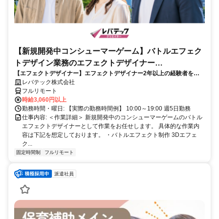
【新規開発中コンシューマーゲーム】バトルエフェク
トデザイン業務のエフェクトデザイナー
【エフェクトデザイナー】エフェクトデザイナー2年以上の経験者を歓
_LTCR187574_CP_CRG
迎！キャリアアップを目指したい方も大歓迎♪
レバテック株式会社
フルリモート
時給3,060円以上
勤務時間・曜日: 【実際の勤務時間例】 10:00～19:00 週5日勤務
仕事内容: ＜作業詳細＞ 新規開発中のコンシューマーゲームのバトル
エフェクトデザイナーとして作業をお任せします。 具体的な作業内
容は下記を想定しております。 ・バトルエフェクト制作 3Dエフェ
ク...
固定時間制
フルリモート
派遣社員