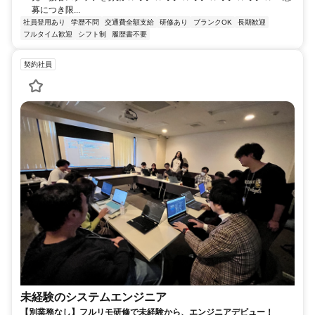
募につき限...
社員登用あり
学歴不問
交通費全額支給
研修あり
ブランクOK
長期歓迎
フルタイム歓迎
シフト制
履歴書不要
契約社員
未経験のシステムエンジニア
【別業務なし】フルリモ研修で未経験から、エンジニアデビュー！