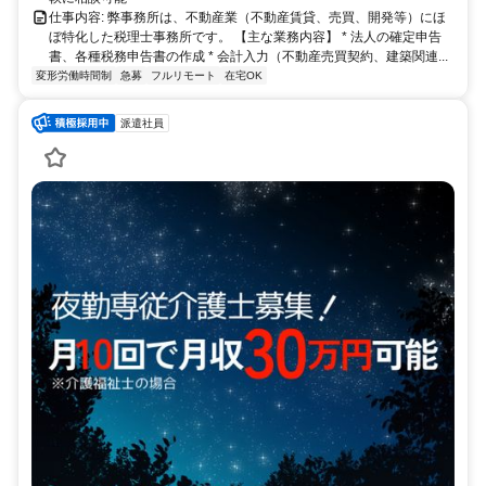
仕事内容: 弊事務所は、不動産業（不動産賃貸、売買、開発等）にほ
ぼ特化した税理士事務所です。 【主な業務内容】 * 法人の確定申告
書、各種税務申告書の作成 * 会計入力（不動産売買契約、建築関連...
変形労働時間制
急募
フルリモート
在宅OK
派遣社員