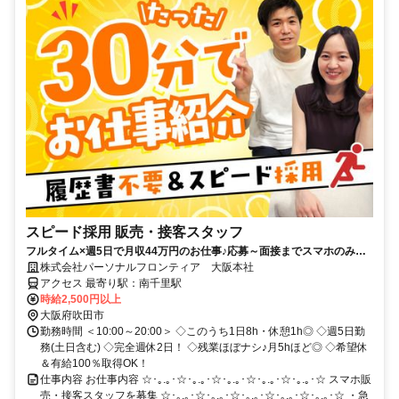
スピード採用 販売・接客スタッフ
フルタイム×週5日で月収44万円のお仕事♪応募～面接までスマホのみで
完結！履歴書不要◎
株式会社パーソナルフロンティア 大阪本社
アクセス 最寄り駅：南千里駅
時給2,500円以上
大阪府吹田市
勤務時間 ＜10:00～20:00＞ ◇このうち1日8h・休憩1h◎ ◇週5日勤
務(土日含む) ◇完全週休2日！ ◇残業ほぼナシ♪月5hほど◎ ◇希望休
＆有給100％取得OK！
仕事内容 お仕事内容 ☆･｡.｡･☆･｡.｡･☆･｡.｡･☆･｡.｡･☆･｡.｡･☆ スマホ販
売・接客スタッフを募集 ☆･｡.｡･☆･｡.｡･☆･｡.｡･☆･｡.｡･☆･｡.｡･☆ ・急