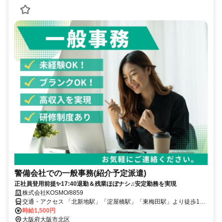
警備会社での一般事務(紹介予定派遣)
正社員登用前提✨17:40退勤＆残業ほぼナシ♫安定勤務を実現
株式会社KOSMO/8859
交通・アクセス 「北新地駅」「淀屋橋駅」「東梅田駅」より徒歩10
分
時給1,500円
大阪府大阪市北区