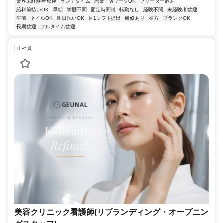
業界未経験者歓迎
ランチタイム
副業・WワークOK
フリーター歓迎
給料前払いOK
早朝
学歴不問
固定時間制
転勤なし
経験不問
未経験者歓迎
午前
ネイルOK
即日払いOK
月1シフト提出
研修あり
夕方
ブランクOK
長期歓迎
フルタイム歓迎
正社員
美容クリニック看護師(リブランディング・オープニン