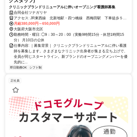
グスタッフ)
クリニックブランドリニューアルに伴いオープニング看護師募集
合同会社ツナガリヤ
アクセス: JR東西線 北新地駅・四つ橋線 西梅田駅 下車徒歩５
分 堂島地下センターC93出口を上がる 堂島アバンザ向かい
月給380,000円～650,000円
大阪府大阪市北区
勤務時間・曜日: ◯9：30～20：00（実働9時間15分・休憩1時間15
分） 月10日の公休
仕事内容: ｜募集背景｜ クリニックブランドリニューアルに伴い看護
師を募集します。さまざまなクリニック出身者が集まる立ち上げで、
全員が同じスタートライン。新ブランドのオープニングメンバーを優
先的に...
即日勤務OK
シフト制
正社員