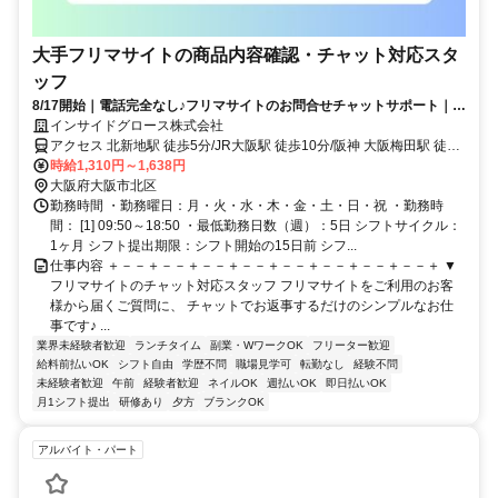
大手フリマサイトの商品内容確認・チャット対応スタ
ッフ
8/17開始｜電話完全なし♪フリマサイトのお問合せチャットサポート｜梅
田×日払い【出戻りOK～♪】
インサイドグロース株式会社
アクセス 北新地駅 徒歩5分/JR大阪駅 徒歩10分/阪神 大阪梅田駅 徒歩
9分/御堂筋線 梅田駅 徒歩13分/西梅田駅 徒歩8分/渡辺橋駅・大江橋駅
時給1,310円～1,638円
徒歩6分/淀屋橋駅 徒歩11分
大阪府大阪市北区
勤務時間 ・勤務曜日：月・火・水・木・金・土・日・祝 ・勤務時
間： [1] 09:50～18:50 ・最低勤務日数（週）：5日 シフトサイクル：
1ヶ月 シフト提出期限：シフト開始の15日前 シフ...
仕事内容 ＋－－＋－－＋－－＋－－＋－－＋－－＋－－＋－－＋ ▼
フリマサイトのチャット対応スタッフ フリマサイトをご利用のお客
様から届くご質問に、 チャットでお返事するだけのシンプルなお仕
事です♪ ...
業界未経験者歓迎
ランチタイム
副業・WワークOK
フリーター歓迎
給料前払いOK
シフト自由
学歴不問
職場見学可
転勤なし
経験不問
未経験者歓迎
午前
経験者歓迎
ネイルOK
週払いOK
即日払いOK
月1シフト提出
研修あり
夕方
ブランクOK
アルバイト・パート