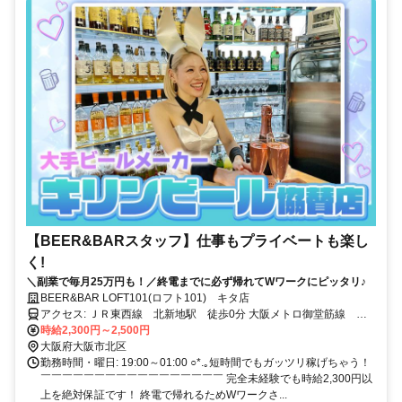
【BEER&BARスタッフ】仕事もプライベートも楽し
く!
＼副業で毎月25万円も！／終電までに必ず帰れてWワークにピッタリ♪
BEER&BAR LOFT101(ロフト101) キタ店
アクセス: ＪＲ東西線 北新地駅 徒歩0分 大阪メトロ御堂筋線 梅
田駅 徒歩6分 京阪本線 淀屋橋駅 徒歩8分
時給2,300円～2,500円
大阪府大阪市北区
勤務時間・曜日: 19:00～01:00 ○*.｡短時間でもガッツリ稼げちゃう！
￣￣￣￣￣￣￣￣￣￣￣￣￣￣￣￣￣ 完全未経験でも時給2,300円以
上を絶対保証です！ 終電で帰れるためWワークさ...