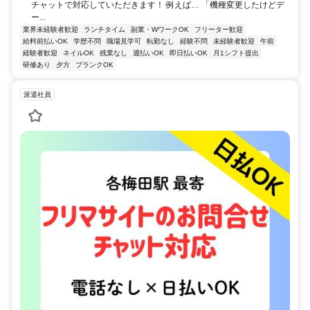
チャットで対応していただきます！ 例えば… 「機種変更したけどデ
ー...
業界未経験者歓迎
ランチタイム
副業・WワークOK
フリーター歓迎
給料前払いOK
学歴不問
職場見学可
転勤なし
経験不問
未経験者歓迎
午前
経験者歓迎
ネイルOK
残業なし
週払いOK
即日払いOK
月1シフト提出
研修あり
夕方
ブランクOK
派遣社員