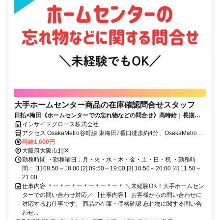
大手ホームセンター商品の在庫確認問合せスタッフ
日払×梅田《ホームセンターでの忘れ物などの問合せ》高時給｜長期の
お仕事♪
インサイドグロース株式会社
アクセス OsakaMetro谷町線 東梅田7番口徒歩約4分、OsakaMetro御
堂筋線 梅田（Osaka15番口徒歩約6分、ＪＲ東海道本線 大阪中央南口
時給1,600円
徒歩約9分
大阪府大阪市北区
勤務時間 ・勤務曜日：月・火・水・木・金・土・日・祝 ・勤務時
間： [1] 08:50～18:00 [2] 09:50～19:00 [3] 10:50～20:00 [4] 11:50～
21:00 ...
仕事内容 ＊ー＊ー＊ー＊ー＊ー＊ー＊ ＼未経験OK！大手ホームセン
ターでの問い合わせ対応／ 【仕事内容】 お客様からの問い合わせに
対応するお仕事です。 商品の在庫・価格確認 忘れ物に関する問い合
わせ...