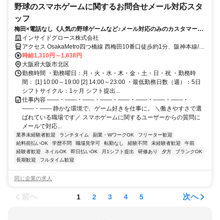
野球のスマホゲームに関するお問合せメール対応スタ
ッフ
梅田×電話なし《人気の野球ゲームなど♪メール対応のみのカスタマーサ
ポート》静かな環境でゲーム好きを仕事に☆彡【日払い×安定勤務】無
インサイドグロース株式会社
理なく続く！
アクセス OsakaMetro四つ橋線 西梅田10番口徒歩約1分、阪神本線/山
陽電鉄本線 大阪梅田（阪神線）大阪駅方面出口徒歩約5分、ＪＲ大阪
時給1,310円～1,638円
環状線 大阪桜橋口徒歩約5分
大阪府大阪市北区
勤務時間 ・勤務曜日：月・火・水・木・金・土・日・祝 ・勤務時
間： [1] 10:00～19:00 [2] 14:00～23:00 ・最低勤務日数（週）：5日
シフトサイクル：1ヶ月 シフト提出...
仕事内容 ――・――・――・――・――・――・――・――・
――・―― 静かな環境で、ゲーム好きを仕事に。 ＼働きやすさで選
ばれている職場です／ スマホゲームに関するユーザーからの質問に
メールで対応...
業界未経験者歓迎
ランチタイム
副業・WワークOK
フリーター歓迎
給料前払いOK
学歴不問
職場見学可
転勤なし
経験不問
未経験者歓迎
午前
経験者歓迎
ネイルOK
即日払いOK
月1シフト提出
研修あり
夕方
ブランクOK
長期歓迎
フルタイム歓迎
同じ企業の求人
前へ
次へ
1
2
3
4
5