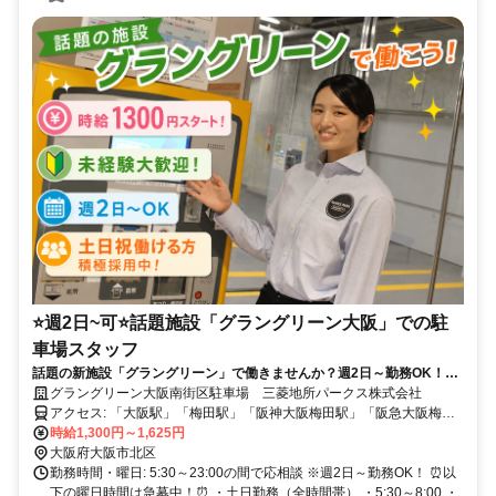
⭐週2日~可⭐話題施設「グラングリーン大阪」での駐
車場スタッフ
話題の新施設「グラングリーン」で働きませんか？週2日～勤務OK！土
日祝日勤務可能な方は積極採用中！10名以上の大募集！時給1300円スタ
グラングリーン大阪南街区駐車場 三菱地所パークス株式会社
ート！【三菱地所グループ】待遇充実！安心して長く働ける環境です。
アクセス: 「大阪駅」「梅田駅」「阪神大阪梅田駅」「阪急大阪梅田
駅」など徒歩スグ
時給1,300円～1,625円
大阪府大阪市北区
勤務時間・曜日: 5:30～23:00の間で応相談 ※週2日～勤務OK！ ⏰以
下の曜日時間は急募中！⏰ ・土日勤務（全時間帯） ・5:30～8:00 ・