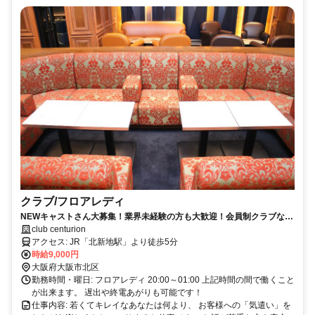
クラブ/フロアレディ
NEWキャストさん大募集！業界未経験の方も大歓迎！会員制クラブなの
で客層も◎
club centurion
アクセス: JR「北新地駅」より徒歩5分
時給9,000円
大阪府大阪市北区
勤務時間・曜日: フロアレディ 20:00～01:00 上記時間の間で働くこと
が出来ます。 遅出や終電あがりも可能です！
仕事内容: 若くてキレイなあなたは何より、 お客様への「気遣い」を