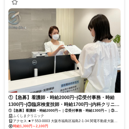
①【急募】看護師・時給2000円~|②受付事務・時給
1300円~|③臨床検査技師・時給1700円~|内科クリニッ
①【急募】看護師・時給2000円～｜②受付事務・時給1300円～｜③臨
ク|週2日〜OK|予約制で残業ほぼな
床検査技師・時給1700円～｜新福島3分｜週2日〜OK｜予約制で残業ほ
ふくしまクリニック
ぼなし｜正社員登用実績あり
アクセス: ■ 〒553-0003 大阪市福島区福島2-1-34 関電不動産大阪福
島ビル 1F ■ 新福島3分／阪神福島3分／JR福島7分／京阪中之島7分 ■
時給1,300円～2,100円