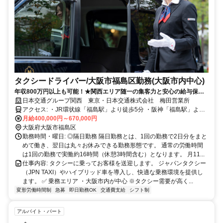
タクシードライバー/大阪市福島区勤務(大阪市内中心)
年収800万円以上も可能！★関西エリア随一の集客力と安心の給与保証
で未経験から稼げる！
日本交通グループ関西 東京・日本交通株式会社 梅田営業所
アクセス: ・JR環状線「福島駅」より徒歩5分 ・阪神「福島駅」より
徒歩6分 ✅ マイカー（車・バイク）通勤：可
月給400,000円～670,000円
大阪府大阪市福島区
勤務時間・曜日: ◎隔日勤務 隔日勤務とは、1回の勤務で2日分をまと
めて働き、翌日は丸々お休みできる勤務形態です。 通常の労働時間
は1回の勤務で実働約16時間（休憩3時間含む）となります。 月11...
仕事内容: タクシーに乗ってお客様を送迎します。 ジャパンタクシー
（JPN TAXI）やハイブリッド車を導入し、快適な乗務環境を提供し
ます。 ✅ 乗務エリア ・大阪市内が中心 ※タクシー需要が高く...
変形労働時間制
急募
即日勤務OK
交通費支給
シフト制
アルバイト・パート