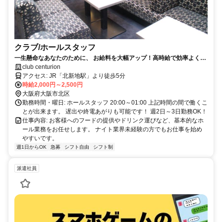
クラブ/ホールスタッフ
一生懸命なあなたのために、 お給料を大幅アップ！高時給で効率よく稼
げます！未経験歓迎！日払いOK！
club centurion
アクセス: JR「北新地駅」より徒歩5分
時給2,000円～2,500円
大阪府大阪市北区
勤務時間・曜日: ホールスタッフ 20:00～01:00 上記時間の間で働くこ
とが出来ます。 遅出や終電あがりも可能です！ 週2日～3日勤務OK！
仕事内容: お客様へのフードの提供やドリンク運びなど、基本的なホ
ール業務をお任せします。 ナイト業界未経験の方でもお仕事を始め
やすいです。
週1日からOK
急募
シフト自由
シフト制
派遣社員