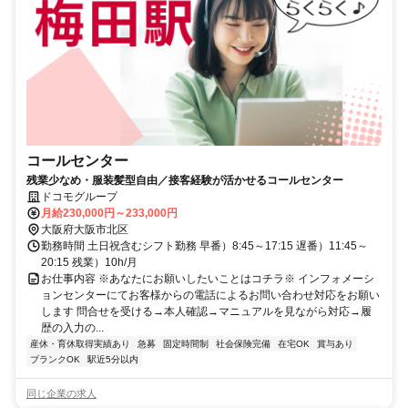
コールセンター
残業少なめ・服装髪型自由／接客経験が活かせるコールセンター
ドコモグループ
月給230,000円～233,000円
大阪府大阪市北区
勤務時間 土日祝含むシフト勤務 早番）8:45～17:15 遅番）11:45～
20:15 残業）10h/月
お仕事内容 ※あなたにお願いしたいことはコチラ※ インフォメーシ
ョンセンターにてお客様からの電話によるお問い合わせ対応をお願い
します 問合せを受ける→本人確認→マニュアルを見ながら対応→履
歴の入力の...
産休・育休取得実績あり
急募
固定時間制
社会保険完備
在宅OK
賞与あり
ブランクOK
駅近5分以内
同じ企業の求人