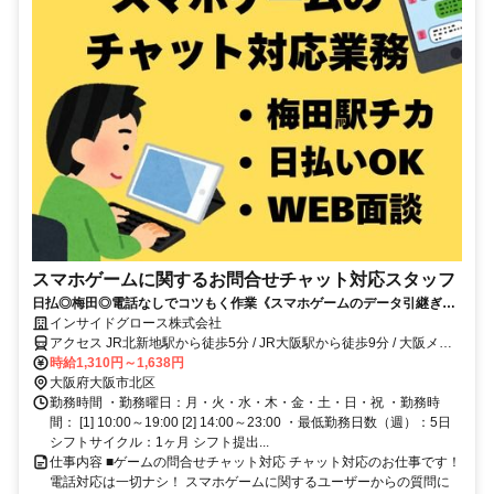
スマホゲームに関するお問合せチャット対応スタッフ
日払◎梅田◎電話なしでコツもく作業《スマホゲームのデータ引継ぎ・
設定方法のチャットお問合せスタッフ》
インサイドグロース株式会社
アクセス JR北新地駅から徒歩5分 / JR大阪駅から徒歩9分 / 大阪メト
ロ 梅田駅から徒歩8分 / 中之島線 渡辺橋駅 徒歩7分
時給1,310円～1,638円
大阪府大阪市北区
勤務時間 ・勤務曜日：月・火・水・木・金・土・日・祝 ・勤務時
間： [1] 10:00～19:00 [2] 14:00～23:00 ・最低勤務日数（週）：5日
シフトサイクル：1ヶ月 シフト提出...
仕事内容 ■ゲームの問合せチャット対応 チャット対応のお仕事です！
電話対応は一切ナシ！ スマホゲームに関するユーザーからの質問に