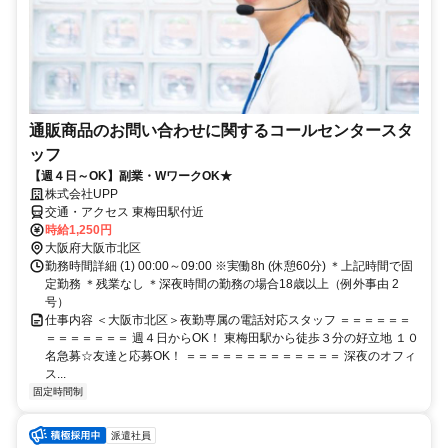
通販商品のお問い合わせに関するコールセンタースタ
ッフ
【週４日～OK】副業・WワークOK★
株式会社UPP
交通・アクセス 東梅田駅付近
時給1,250円
大阪府大阪市北区
勤務時間詳細 (1) 00:00～09:00 ※実働8h (休憩60分) ＊上記時間で固
定勤務 ＊残業なし ＊深夜時間の勤務の場合18歳以上（例外事由 2
号）
仕事内容 ＜大阪市北区＞夜勤専属の電話対応スタッフ ＝＝＝＝＝＝
＝＝＝＝＝＝＝ 週４日からOK！ 東梅田駅から徒歩３分の好立地 １０
名急募☆友達と応募OK！ ＝＝＝＝＝＝＝＝＝＝＝＝＝ 深夜のオフィ
ス...
固定時間制
派遣社員