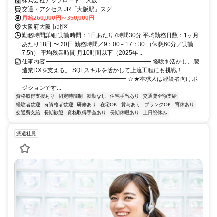
株式会社アップロード 大阪
交通・アクセス JR「大阪駅」スグ
月給260,000円～350,000円
大阪府大阪市北区
勤務時間詳細 実働時間：1日あたり7時間30分 平均勤務日数：1ヶ月
あたり18日 〜 20日 勤務時間／9：00～17：30 （休憩60分／実働
7.5h） 平均残業時間 月10時間以下（2025年...
仕事内容 ━━━━━━━━━━━━━━━━━━ 経験を活かし、製
造業DXを支える。 SQLスキルを活かして上流工程にも挑戦！
━━━━━━━━━━━━━━━━━━ ☆★本求人は経験者向けポ
ジションです...
資格取得支援あり
固定時間制
転勤なし
住宅手当あり
交通費全額支給
経験者歓迎
有資格者歓迎
研修あり
在宅OK
賞与あり
ブランクOK
育休あり
交通費支給
長期歓迎
資格取得手当あり
長期休暇あり
土日祝休み
派遣社員