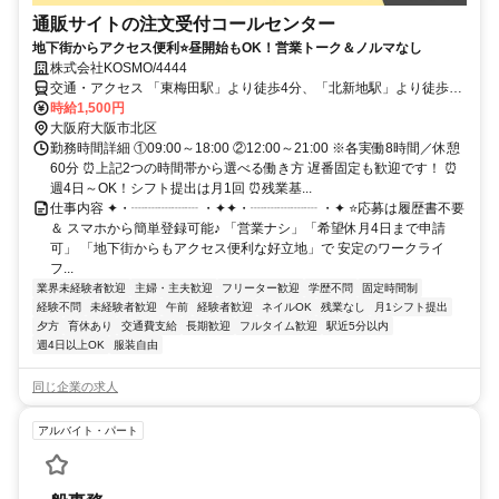
通販サイトの注文受付コールセンター
地下街からアクセス便利⭐昼開始もOK！営業トーク＆ノルマなし
株式会社KOSMO/4444
交通・アクセス 「東梅田駅」より徒歩4分、「北新地駅」より徒歩6
分、「梅田駅」より徒歩8分
時給1,500円
大阪府大阪市北区
勤務時間詳細 ①09:00～18:00 ②12:00～21:00 ※各実働8時間／休憩
60分 ⏰上記2つの時間帯から選べる働き方 遅番固定も歓迎です！ ⏰
週4日～OK！シフト提出は月1回 ⏰残業基...
仕事内容 ✦・┈┈┈┈┈ ・✦✦・┈┈┈┈┈ ・✦ ⭐応募は履歴書不要
＆ スマホから簡単登録可能♪ 「営業ナシ」「希望休月4日まで申請
可」 「地下街からもアクセス便利な好立地」で 安定のワークライ
フ...
業界未経験者歓迎
主婦・主夫歓迎
フリーター歓迎
学歴不問
固定時間制
経験不問
未経験者歓迎
午前
経験者歓迎
ネイルOK
残業なし
月1シフト提出
夕方
育休あり
交通費支給
長期歓迎
フルタイム歓迎
駅近5分以内
週4日以上OK
服装自由
同じ企業の求人
アルバイト・パート