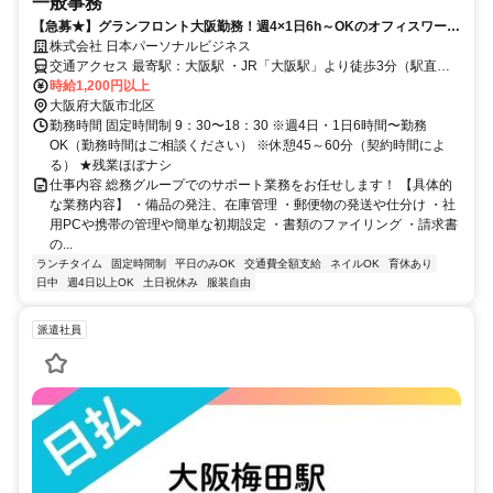
一般事務
【急募★】グランフロント大阪勤務！週4×1日6h～OKのオフィスワーク
♪主婦さん多数活躍中◎
株式会社 日本パーソナルビジネス
交通アクセス 最寄駅：大阪駅 ・JR「大阪駅」より徒歩3分（駅直
結！） ・Osaka Metro御堂筋線「梅田駅」より徒歩3分 ・阪急「大阪
時給1,200円以上
梅田駅」より徒歩3分 ★勤務地は「グランフロント大阪」！ 雨の日で
大阪府大阪市北区
も濡れずに通勤できるバツグンの立地です♪
勤務時間 固定時間制 9：30〜18：30 ※週4日・1日6時間〜勤務
OK（勤務時間はご相談ください） ※休憩45～60分（契約時間によ
る） ★残業ほぼナシ
仕事内容 総務グループでのサポート業務をお任せします！ 【具体的
な業務内容】 ・備品の発注、在庫管理 ・郵便物の発送や仕分け ・社
用PCや携帯の管理や簡単な初期設定 ・書類のファイリング ・請求書
の...
ランチタイム
固定時間制
平日のみOK
交通費全額支給
ネイルOK
育休あり
日中
週4日以上OK
土日祝休み
服装自由
派遣社員