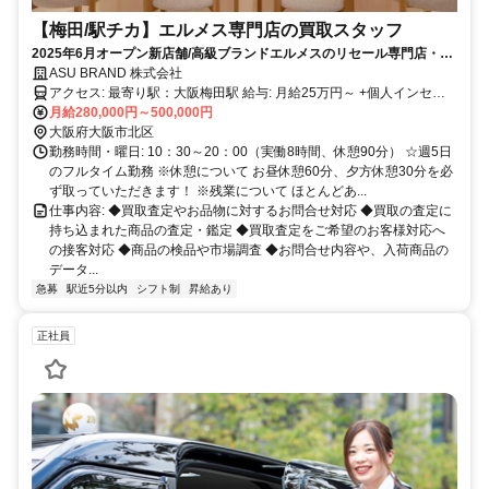
【梅田/駅チカ】エルメス専門店の買取スタッフ
2025年6月オープン新店舗/高級ブランドエルメスのリセール専門店・高
収入・残業基本なし/語学スキルを活かす！
ASU BRAND 株式会社
アクセス: 最寄り駅：大阪梅田駅 給与: 月給25万円～ +個人インセン
ティブ+賞与年2回 ※月20時間の残業を超える場合は残業代を全額支
月給280,000円～500,000円
給します ＜月収例＞ 月給25万円＋個人インセンティブ＝月給31万円
大阪府大阪市北区
＜年収例＞ 月給31万円+賞与2回＝年収447万円 ※実際の給与は個人
勤務時間・曜日: 10：30～20：00（実働8時間、休憩90分） ☆週5日
インセンティブに応じて変動する場合がございます。 ※経験や能力
のフルタイム勤務 ※休憩について お昼休憩60分、夕方休憩30分を必
に合わせて考慮いたします。 ◆売上に応じた個人インセンティブ
ず取っていただきます！ ※残業について ほとんどあ...
（達成率に応じて変動） ◆通勤交通費全額支給 ◆超過分残業代全額
仕事内容: ◆買取査定やお品物に対するお問合せ対応 ◆買取の査定に
支給
持ち込まれた商品の査定・鑑定 ◆買取査定をご希望のお客様対応へ
の接客対応 ◆商品の検品や市場調査 ◆お問合せ内容や、入荷商品の
データ...
急募
駅近5分以内
シフト制
昇給あり
正社員