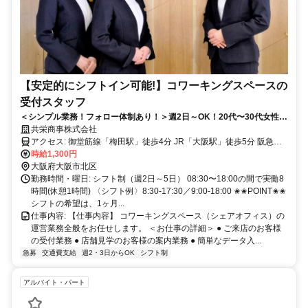
【安定的にシフトイン可能!】コワーキングスペースの
受付スタッフ
＜シンプル業務！フォロー体制あり！＞週2日～OK！20代〜30代女性活
躍中★副業、Wワークしながらでも働きやすい環境です
共栄商事株式会社
アクセス: 御堂筋線「梅田駅」徒歩4分 JR「大阪駅」徒歩5分 阪急
「大阪梅田駅」徒歩6分
時給1,300円
大阪府大阪市北区
勤務時間・曜日: シフト制（週2日～5日） 08:30〜18:00の間で実働8
時間(休憩1時間) 〈シフト例〉8:30-17:30／9:00-18:00 ✬✬POINT✬✬
シフトの希望は、1ヶ月...
仕事内容: 【仕事内容】 コワーキングスペース（シェアオフィス）の
運営業務全般をお任せします。 ＜お仕事の詳細＞ ● ご来店のお客様
の受付業務 ● 店舗見学のお客様の案内業務 ● 簡単なデータ入...
急募
交通費支給
週2・3日からOK
シフト制
アルバイト・パート