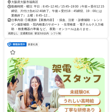
大阪府大阪市福島区
関西電力病院の北隣のビル1階です 【受動喫煙対策】敷地内全面禁煙
勤務時間・曜日: 平日：8:45–12:40／15:45–19:00（午前＝受付12:15
締切、片付け含め12:40終了。午後＝受付18：45締切、19：00には
業務終了） 土曜：8:45–12:...
仕事内容: ①看護師 【業務内容】 ・採血、注射 ・診療補助 ・レント
ゲン撮影補助 ・院内検査のサポート ・生理検査 ・電子カルテ入力補
助 ・検査機器の準備 など。 夜勤・オンコールはありませ...
残業なし
交通費支給
駅近5分以内
シフト制
派遣社員