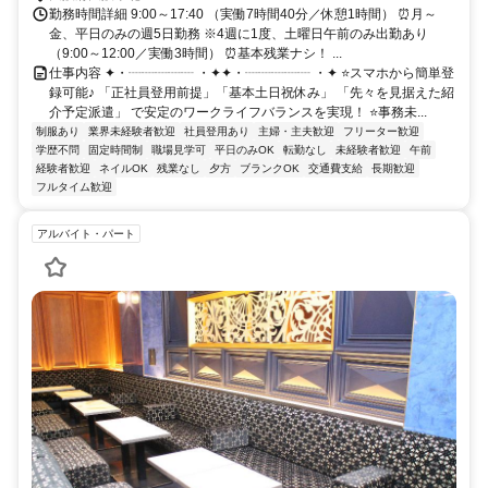
勤務時間詳細 9:00～17:40 （実働7時間40分／休憩1時間） ⏰月～
金、平日のみの週5日勤務 ※4週に1度、土曜日午前のみ出勤あり
（9:00～12:00／実働3時間） ⏰基本残業ナシ！ ...
仕事内容 ✦・┈┈┈┈┈ ・✦✦・┈┈┈┈┈ ・✦ ⭐スマホから簡単登
録可能♪ 「正社員登用前提」「基本土日祝休み」 「先々を見据えた紹
介予定派遣」 で安定のワークライフバランスを実現！ ⭐事務未...
制服あり
業界未経験者歓迎
社員登用あり
主婦・主夫歓迎
フリーター歓迎
学歴不問
固定時間制
職場見学可
平日のみOK
転勤なし
未経験者歓迎
午前
経験者歓迎
ネイルOK
残業なし
夕方
ブランクOK
交通費支給
長期歓迎
フルタイム歓迎
アルバイト・パート