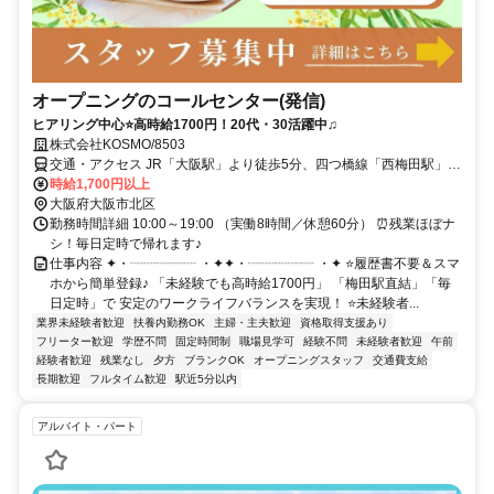
オープニングのコールセンター(発信)
ヒアリング中心⭐高時給1700円！20代・30活躍中♫
株式会社KOSMO/8503
交通・アクセス JR「大阪駅」より徒歩5分、四つ橋線「西梅田駅」よ
り徒歩5分
時給1,700円以上
大阪府大阪市北区
勤務時間詳細 10:00～19:00 （実働8時間／休憩60分） ⏰残業ほぼナ
シ！毎日定時で帰れます♪
仕事内容 ✦・┈┈┈┈┈ ・✦✦・┈┈┈┈┈ ・✦ ⭐履歴書不要＆スマ
ホから簡単登録♪ 「未経験でも高時給1700円」 「梅田駅直結」「毎
日定時」で 安定のワークライフバランスを実現！ ⭐未経験者...
業界未経験者歓迎
扶養内勤務OK
主婦・主夫歓迎
資格取得支援あり
フリーター歓迎
学歴不問
固定時間制
職場見学可
経験不問
未経験者歓迎
午前
経験者歓迎
残業なし
夕方
ブランクOK
オープニングスタッフ
交通費支給
長期歓迎
フルタイム歓迎
駅近5分以内
アルバイト・パート