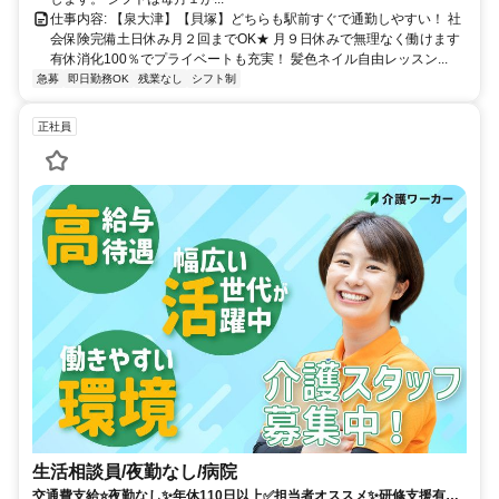
仕事内容: 【泉大津】【貝塚】どちらも駅前すぐで通勤しやすい！ 社
会保険完備土日休み月２回までOK★ 月９日休みで無理なく働けます
有休消化100％でプライベートも充実！ 髪色ネイル自由レッスン...
急募
即日勤務OK
残業なし
シフト制
正社員
生活相談員/夜勤なし/病院
交通費支給⭐️夜勤なし✨年休110日以上✅️担当者オススメ✨研修支援有⭕️