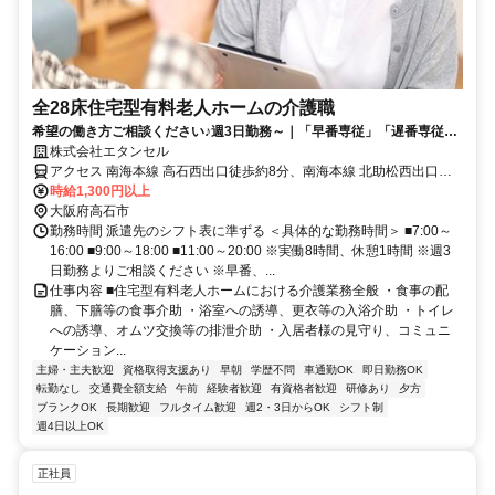
全28床住宅型有料老人ホームの介護職
希望の働き方ご相談ください♪週3日勤務～｜「早番専従」「遅番専従」
も相談可能｜最寄駅より徒歩10分
株式会社エタンセル
アクセス 南海本線 高石西出口徒歩約8分、南海本線 北助松西出口徒
歩約10分、南海高師浜線 高師浜徒歩約12分 【勤務地最寄駅】南海本
時給1,300円以上
線「高石」駅より徒歩10分
大阪府高石市
勤務時間 派遣先のシフト表に準ずる ＜具体的な勤務時間＞ ■7:00～
16:00 ■9:00～18:00 ■11:00～20:00 ※実働8時間、休憩1時間 ※週3
日勤務よりご相談ください ※早番、...
仕事内容 ■住宅型有料老人ホームにおける介護業務全般 ・食事の配
膳、下膳等の食事介助 ・浴室への誘導、更衣等の入浴介助 ・トイレ
への誘導、オムツ交換等の排泄介助 ・入居者様の見守り、コミュニ
ケーション...
主婦・主夫歓迎
資格取得支援あり
早朝
学歴不問
車通勤OK
即日勤務OK
転勤なし
交通費全額支給
午前
経験者歓迎
有資格者歓迎
研修あり
夕方
ブランクOK
長期歓迎
フルタイム歓迎
週2・3日からOK
シフト制
週4日以上OK
正社員