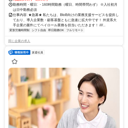
勤務時間・曜日: ・160時間勤務（曜日、時間帯問わず） ※入社初月
は日中勤務必須
仕事内容: ★急募★ 私たちは、BtoB向けの業務支援サービスを提供し
ており、導入企業数・顧客基盤ともに急速に拡大中です！ 外資系大
手企業の案件にてペイロール業務を担当いただきます！ ////...
変形労働時間制
シフト自由
即日勤務OK
フルリモート
同じ企業の求人
派遣社員