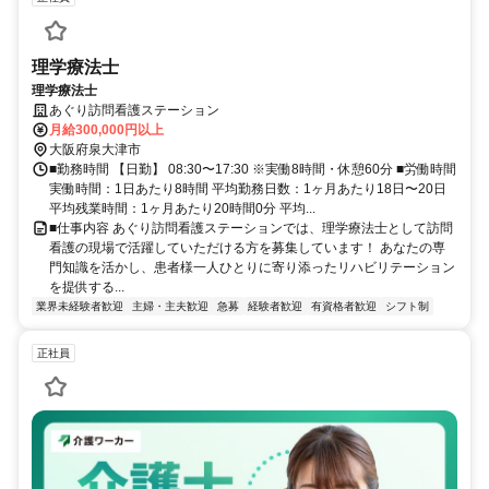
理学療法士
理学療法士
あぐり訪問看護ステーション
月給300,000円以上
大阪府泉大津市
■勤務時間 【日勤】 08:30〜17:30 ※実働8時間・休憩60分 ■労働時間
実働時間：1日あたり8時間 平均勤務日数：1ヶ月あたり18日〜20日
平均残業時間：1ヶ月あたり20時間0分 平均...
■仕事内容 あぐり訪問看護ステーションでは、理学療法士として訪問
看護の現場で活躍していただける方を募集しています！ あなたの専
門知識を活かし、患者様一人ひとりに寄り添ったリハビリテーション
を提供する...
業界未経験者歓迎
主婦・主夫歓迎
急募
経験者歓迎
有資格者歓迎
シフト制
正社員