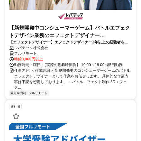
【新規開発中コンシューマーゲーム】バトルエフェク
トデザイン業務のエフェクトデザイナー
【エフェクトデザイナー】エフェクトデザイナー2年以上の経験者を歓
_LTCR187574_CP_CRG
迎！キャリアアップを目指したい方も大歓迎♪
レバテック株式会社
フルリモート
時給3,060円以上
勤務時間・曜日: 【実際の勤務時間例】 10:00～19:00 週5日勤務
仕事内容: ＜作業詳細＞ 新規開発中のコンシューマーゲームのバトル
エフェクトデザイナーとして作業をお任せします。 具体的な作業内
容は下記を想定しております。 ・バトルエフェクト制作 3Dエフェ
ク...
固定時間制
フルリモート
正社員