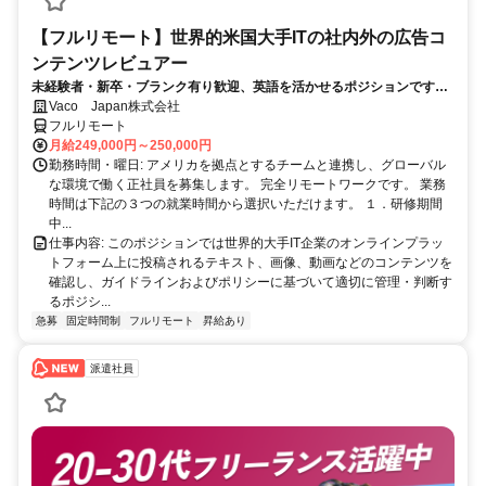
【フルリモート】世界的米国大手ITの社内外の広告コ
ンテンツレビュアー
未経験者・新卒・ブランク有り歓迎、英語を活かせるポジションです。
完全リモート
Vaco Japan株式会社
フルリモート
月給249,000円～250,000円
勤務時間・曜日: アメリカを拠点とするチームと連携し、グローバル
な環境で働く正社員を募集します。 完全リモートワークです。 業務
時間は下記の３つの就業時間から選択いただけます。 １．研修期間
中...
仕事内容: このポジションでは世界的大手IT企業のオンラインプラッ
トフォーム上に投稿されるテキスト、画像、動画などのコンテンツを
確認し、ガイドラインおよびポリシーに基づいて適切に管理・判断す
るポジシ...
急募
固定時間制
フルリモート
昇給あり
派遣社員