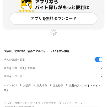
アプリを無料ダウンロード
大阪府、北助松駅、急募のアルバイト・バイト求人情報
求人の詳細を表示
条件を追加・変更して検索
市区町村を追加・変更
関連キーワード
完全在宅ワーク 全国
シール貼り 在宅
現在地周辺
ガチャガチャ
犬カフェ
大阪府
駅を追加・変更
バイトTOP
大阪府
泉大津市
北助松駅
急募のアルバイト・バイト・
大阪府
すべて
求人
大阪市
すべて
職種を追加・変更
JR京都線
都島区
福島区
此花区
西区
港区
大正区
天王寺区
浪速区
西淀川区
東淀川区
東成区
島本駅
高槻駅
摂津富田駅
JR総持寺駅
茨木駅
千里丘駅
岸辺駅
吹田駅
東淀川駅
飲食・フードサービス
生野区
旭区
城東区
阿倍野区
住吉区
東住吉区
西成区
淀川区
鶴見区
住之江区
特徴を追加・変更
新大阪駅
大阪駅
飲食・フードサービス
平野区
北区
中央区
すべて
ヘルプ・お問い合わせ
サイトマップ
利用規約・プライバシーポリシー
ホールスタッフ
キッチンスタッフ
皿洗い・洗い場
精肉・鮮魚加工
給食調理
人気