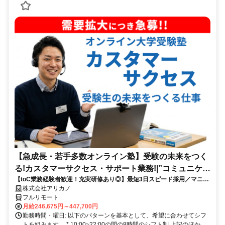
【急成長・若手多数オンライン塾】受験の未来をつく
る!カスタマーサクセス・サポート業務!|”コミュニケー
【toC業務経験者歓迎！充実研修あり◎】最短3日スピード採用／マニュ
ション”が好きな方!|「フルリモート勤務」
アル化が進んでいて、迷わず働ける環境です！
株式会社アリカノ
フルリモート
月給246,675円～447,700円
勤務時間・曜日: 以下のパターンを基本として、希望に合わせてシフ
トを組みます。 * 10:00~22:00の間の8時間のシフト制 上記のほか、