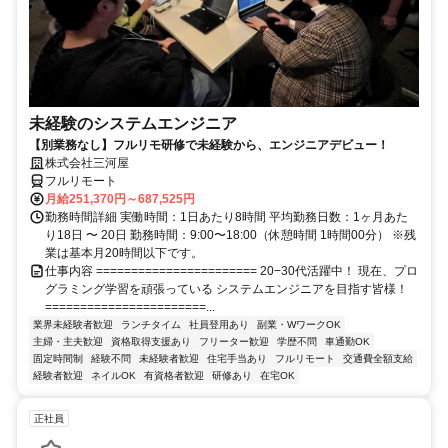
未経験のシステムエンジニア
【別業務なし】フルリモ研修で未経験から、エンジニアデビュー！
株式会社三河屋
フルリモート
月給251,370円～687,525円
勤務時間詳細 実働時間：1日あたり8時間 平均勤務日数：1ヶ月あた
り18日 〜 20日 勤務時間：9:00〜18:00（休憩時間 1時間00分） ※残
業は基本月20時間以下です。
仕事内容 ======================= 20−30代活躍中！ 現在、プロ
グラミング学習を頑張っている システムエンジニアを目指す皆様！
=======================...
業界未経験者歓迎
ランチタイム
社員登用あり
副業・WワークOK
主婦・主夫歓迎
資格取得支援あり
フリーター歓迎
学歴不問
車通勤OK
固定時間制
経験不問
未経験者歓迎
住宅手当あり
フルリモート
交通費全額支給
経験者歓迎
ネイルOK
有資格者歓迎
研修あり
在宅OK
正社員