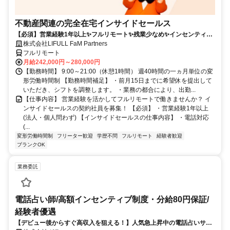
不動産関連の完全在宅インサイドセールス
【必須】営業経験1年以上✨フルリモート✨残業少なめ✨インセンティブ
有
株式会社LIFULL FaM Partners
フルリモート
月給242,000円～280,000円
【勤務時間】 9:00～21:00（休憩1時間） 週40時間の一ヵ月単位の変
形労働時間制 【勤務時間補足】 ・前月15日までに希望休を提出して
いただき、シフトを調整します。 ・業務の都合により、出勤...
【仕事内容】 営業経験を活かしてフルリモートで働きませんか？ イ
ンサイドセールスの契約社員を募集！ 【必須】 ・営業経験1年以上
(法人・個人問わず) 【インサイドセールスの仕事内容】 ・電話対応
(...
変形労働時間制
フリーター歓迎
学歴不問
フルリモート
経験者歓迎
ブランクOK
業務委託
電話占い師/高額インセンティブ制度・分給80円保証/
経験者優遇
【デビュー後からすぐ高収入を狙える！】人気急上昇中の電話占いサイ