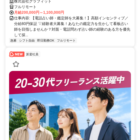
トで占いのお仕事
株式会社グラフィット
フルリモート
月給200,000円～1,100,000円
仕事内容: 【電話占い師・鑑定師を大募集！】高額インセンティブ／
分給80円保証 ▽経験者大募集！あなたの鑑定力を生かして看板占い
師を目指しませんか？対面・電話問わず占い師の経験のある方を優先
して採...
急募
シフト自由
即日勤務OK
フルリモート
派遣社員