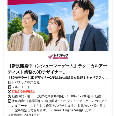
【新規開発中コンシューマーゲーム】テクニカルアー
ティスト業務の3Dデザイナー
【3Dモデラー】3Dデザイナー2年以上の経験者を歓迎！キャリアアップ
_LTCR547867_CP_CRG
を目指したい方も大歓迎♪
レバテック株式会社
フルリモート
時給3,060円以上
勤務時間・曜日: 【実際の勤務時間例】 10:00～19:00 週5日勤務
仕事内容: ＜作業詳細＞ 新規開発中のコンシューマーゲームのテクニ
カルアーティストとして作業をお任せします。 具体的な作業内容は
下記を想定しております。 ・Unreal Engine 5を用いたマ...
固定時間制
フルリモート