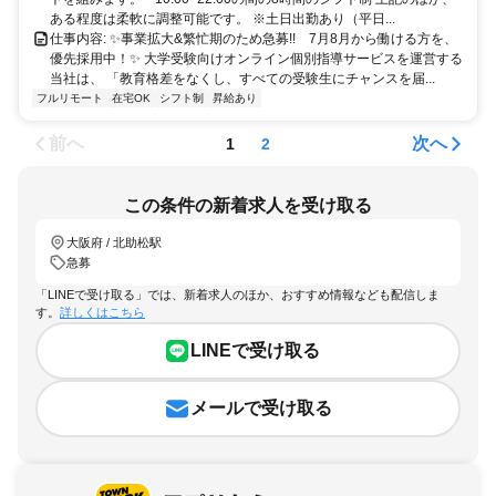
ある程度は柔軟に調整可能です。 ※土日出勤あり（平日...
仕事内容: ✨️事業拡大&繁忙期のため急募!! 7月8月から働ける方を、
優先採用中！✨️ 大学受験向けオンライン個別指導サービスを運営する
当社は、 「教育格差をなくし、すべての受験生にチャンスを届...
フルリモート
在宅OK
シフト制
昇給あり
前へ
次へ
1
2
この条件の新着求人を受け取る
大阪府 / 北助松駅
急募
「LINEで受け取る」では、新着求人のほか、おすすめ情報なども配信しま
す。
詳しくはこちら
LINEで受け取る
メールで受け取る