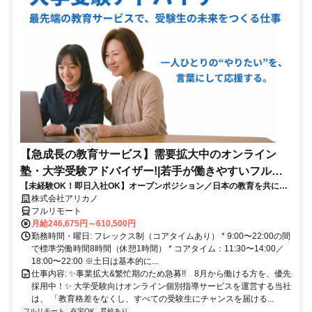
【急成長の教育サービス】需要拡大中のオンライン
塾・大学受験アドバイザー!|若手が働きやすいフルリ
【未経験OK！即日入社OK】オープンポジション／日本の教育を共に変
モート勤務
える仲間を募集します！
株式会社アリカノ
フルリモート
月給246,675円～610,500円
勤務時間・曜日: フレックス制（コアタイムあり） * 9:00〜22:00の間
で標準労働時間8時間（休憩1時間） * コアタイム：11:30〜14:00／
18:00〜22:00 ※土日は基本的に...
仕事内容: ✨️事業拡大&繁忙期のため急募!! 8月から働ける方を、優先
採用中！✨️ 大学受験向けオンライン個別指導サービスを運営する当社
は、 「教育格差をなくし、すべての受験生にチャンスを届ける...
フルリモート
在宅OK
昇給あり