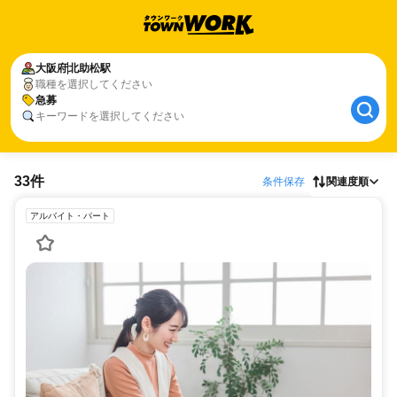
大阪府
北助松駅
職種を選択してください
急募
キーワードを選択してください
33件
条件保存
関連度順
アルバイト・パート