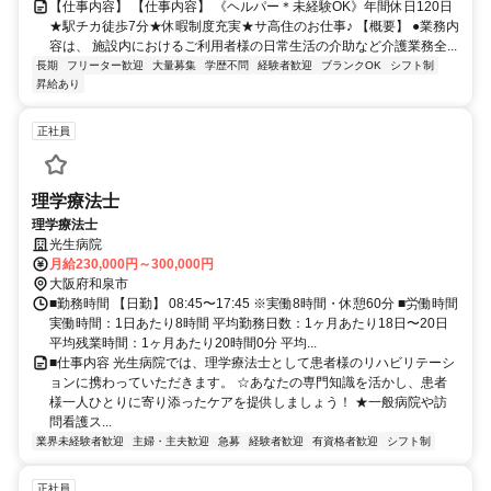
【仕事内容】 【仕事内容】 《ヘルパー＊未経験OK》年間休日120日
★駅チカ徒歩7分★休暇制度充実★サ高住のお仕事♪ 【概要】 ●業務内
容は、 施設内におけるご利用者様の日常生活の介助など介護業務全...
長期
フリーター歓迎
大量募集
学歴不問
経験者歓迎
ブランクOK
シフト制
昇給あり
正社員
理学療法士
理学療法士
光生病院
月給230,000円～300,000円
大阪府和泉市
■勤務時間 【日勤】 08:45〜17:45 ※実働8時間・休憩60分 ■労働時間
実働時間：1日あたり8時間 平均勤務日数：1ヶ月あたり18日〜20日
平均残業時間：1ヶ月あたり20時間0分 平均...
■仕事内容 光生病院では、理学療法士として患者様のリハビリテーシ
ョンに携わっていただきます。 ☆あなたの専門知識を活かし、患者
様一人ひとりに寄り添ったケアを提供しましょう！ ★一般病院や訪
問看護ス...
業界未経験者歓迎
主婦・主夫歓迎
急募
経験者歓迎
有資格者歓迎
シフト制
正社員