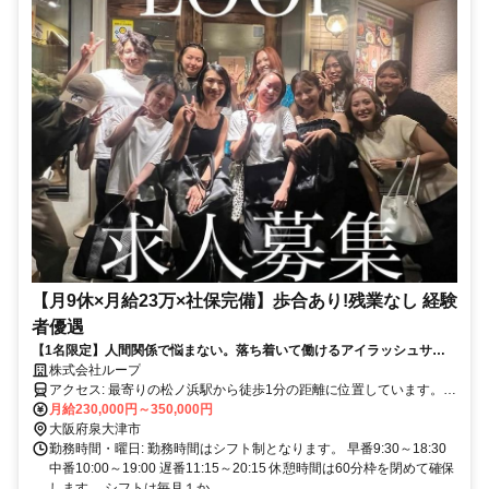
【月9休×月給23万×社保完備】歩合あり!残業なし 経験
者優遇
【1名限定】人間関係で悩まない。落ち着いて働けるアイラッシュサロ
ン
株式会社ループ
アクセス: 最寄りの松ノ浜駅から徒歩1分の距離に位置しています。
（貝塚店の勤務も可能）公共交通機関をご利用の場合、南海本線が便
月給230,000円～350,000円
利です。通勤にかかる時間や交通費については、面接時にご相談いた
大阪府泉大津市
だけます。
勤務時間・曜日: 勤務時間はシフト制となります。 早番9:30～18:30
中番10:00～19:00 遅番11:15～20:15 休憩時間は60分枠を閉めて確保
します。 シフトは毎月１か...