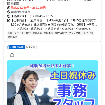
経験者優遇✨車通勤ＯＫ
原病院
月給208,950円～262,265円
大阪府泉大津市
【勤務時間】 （1）08:45～17:15
【仕事内容】 【仕事内容】 【MSW募集☆彡】17時15分退勤◎賞与
3.60ヶ月分支給！ 託児所完備★病院での相談業務♪ 【概要】 ●病院に
て、 入院相談・退院相談・入退院支援・介護相談・介護保険相...
長期
フリーター歓迎
大量募集
学歴不問
経験者歓迎
ブランクOK
シフト制
昇給あり
派遣社員