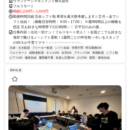
ヴァンテージマネジメント株式会社
フルリモート
時給1,226円～1,920円
勤務時間詳細 完全シフト制 希望を最大限考慮します♫ ⏰月～金でシ
フト自由！ （稼働目安時間： 9:00～17:00 ） ※週9時間以上の稼働を
想定 ⏰お好きな時間帯で1日3時間～！ ⏰平日のみの週...
仕事内容 ✨出社一切ナシ！フルリモート求人！ ✨全国どこでも好きな
場所で働ける♫ ✨シフト柔軟！1週間ごとの申告制 ✨今いるスタッフ
の95％が子育てママ ༶ ༶ ༶ ༶ ༶ ༶ ༶ ༶ ༶ ༶ ༶ ༶...
主婦・主夫歓迎
フリーター歓迎
シフト自由
学歴不問
即日勤務OK
フルリモート
経験者歓迎
ネイルOK
在宅OK
ブランクOK
長期歓迎
シフト制
ピアスOK
服装自由
履歴書不要
友達と応募OK
ひげOK
髪型・髪色自由
契約社員