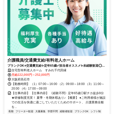
介護職員/交通費支給/有料老人ホーム
ブランクOK⭐️交通費支給✨定年65歳✅️担当者オススメ✨未経験歓迎⭕️研
修支援有✨経験者優遇❗️駅チカ
住宅型有料老人ホーム すみれ千代田縁
月給222,000円～252,000円
大阪府高石市
【勤務時間】 （1）07:00～16:00 （2）09:00～18:00 （3）11:00～
20:00 （4）17:00～09:00
【仕事内容】 【仕事内容】 《経験不問》定年65歳◎駅チカ徒歩9分
★研修制度充実！ 夏季・冬期休暇あり♪ 【概要】 ●ご利用者様が施設
での生活を快適に過ごしていただくためのサポート、 介護業務全般
を...
長期
フリーター歓迎
大量募集
学歴不問
経験者歓迎
ブランクOK
シフト制