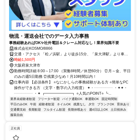
物流・運送会社でのデータ入力事務
事務経験あればOK✨社外電話＆クレーム対応なし！業界知識不要
株式会社KOSMO/8866
交通・アクセス 「松ノ浜駅」より徒歩15分、「泉大津駅」より車・
バイク7分、「堺駅」よりバス10分★車・バイク・自転車通勤OK（無
時給1,500円
料駐車場完備）
大阪府泉大津市
勤務時間詳細 8:00～17:00 （実働8時間／休憩60分） ⏰月～金、平日
のみの週5日勤務 ⏰残業少なめ！月10時間以内！
仕事内容 【必須条件】 ⭐なにかしらの事務経験がある方 ⭐簡単なPC
操作ができる方 （文字・数字の入力程度） ✦・┈┈┈┈┈ ・✦✦・
┈┈┈┈┈ ・✦ ┏━━━━━━━┓ ⭐人気のPOINT⭐ ┗...
業界未経験者歓迎
フリーター歓迎
バイク通勤OK
車通勤OK
固定時間制
平日のみOK
午前
経験者歓迎
ネイルOK
残業なし
夕方
ブランクOK
育休あり
交通費支給
長期歓迎
フルタイム歓迎
長期休暇あり
週4日以上OK
土日祝休み
服装自由
正社員