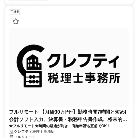
正社員
フルリモート 【月給30万円~】勤務時間7時間と短め!
会計ソフト入力、決算書・税務申告書作成、将来的に
★フルリモート★時間の融通が利き、有給申請も直前でOK！
決算説明も
クレフティ税理士事務所
フルリモート