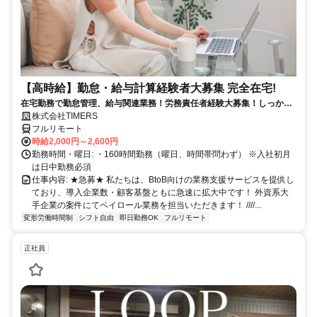
【高時給】勤怠・給与計算経験者大募集 完全在宅!
在宅勤務で勤怠管理、給与関連業務！労務責任者経験大募集！しっかり
稼ぎたい方、注目！
株式会社TIMERS
フルリモート
時給2,000円～2,600円
勤務時間・曜日: ・160時間勤務（曜日、時間帯問わず） ※入社初月
は日中勤務必須
仕事内容: ★急募★ 私たちは、BtoB向けの業務支援サービスを提供し
ており、導入企業数・顧客基盤ともに急速に拡大中です！ 外資系大
手企業の案件にてペイロール業務を担当いただきます！ ////...
変形労働時間制
シフト自由
即日勤務OK
フルリモート
正社員