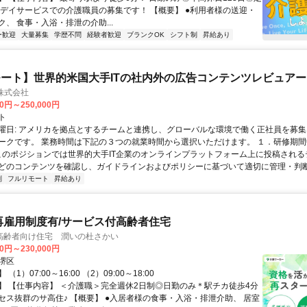
 デイサービスでの介護職員の募集です！ 【概要】 ●利用者様の送迎・
、 食事・入浴・排泄の介助...
ー歓迎
大量募集
学歴不問
経験者歓迎
ブランクOK
シフト制
昇給あり
ート】世界的米国大手ITの社内外の広告コンテンツレビュアー
n株式会社
00円～250,000円
ト
曜日: アメリカを拠点とするチームと連携し、グローバルな環境で働く正社員を募集
ークです。 業務時間は下記の３つの就業時間から選択いただけます。 １．研修期間中.
 このポジションでは世界的大手IT企業のオンラインプラットフォーム上に投稿され
どのコンテンツを確認し、ガイドラインおよびポリシーに基づいて適切に管理・判断す
制
フルリモート
昇給あり
再雇用制度有/サービス付高齢者住宅
高齢者向け住宅 潤いの杜さかい
00円～230,000円
堺区
（1）07:00～16:00 （2）09:00～18:00
】 【仕事内容】 ＜介護職＞完全週休2日制◎日勤のみ＊駅チカ徒歩4分
セス抜群のサ高住♪ 【概要】 ●入居者様の食事・入浴・排泄介助、 居室