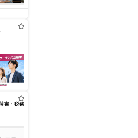
ー
決算書・税務