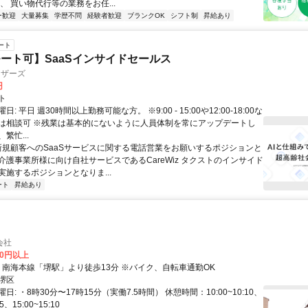
、 買い物代行等の業務をお任...
ー歓迎
大量募集
学歴不問
経験者歓迎
ブランクOK
シフト制
昇給あり
ート
ート可】SaaSインサイドセールス
ィザーズ
円
ト
: 平日 週30時間以上勤務可能な方。 ※9:00 - 15:00や12:00-18:00な
は相談可 ※残業は基本的にないように人員体制を常にアップデートし
繁忙...
 新規顧客へのSaaSサービスに関する電話営業をお願いするポジションと
介護事業所様に向け自社サービスであるCareWiz タクストのインサイド
実施するポジションとなりま...
ート
昇給あり
会社
00円以上
アクセス: ・南海本線「堺駅」より徒歩13分 ※バイク、自転車通勤OK
堺区
日: ・8時30分〜17時15分（実働7.5時間） 休憩時間：10:00~10:10、
55、15:00~15:10