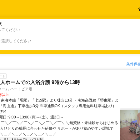
駅
駅
してください
を選択してください
条件保
ート
人ホームでの入浴介護 9時から13時
ホーム ハートピア堺
0円以上
「海山通」下車徒歩3分 ※車通勤OK（スタッフ専用無料駐車場あり）
堺区
: 9:00～13:00 (月)～(土)、週2日～
 ／￣＼／￣＼／￣＼／￣＼／￣＼／￣＼ ＼無資格・未経験からはじめる
一人ひとりの成長に合わせた研修や サポートがあり始めやすい環境で
＼＿／＼＿／＼＿／＼＿／＼＿／...
給
週2・3日からOK
シフト制