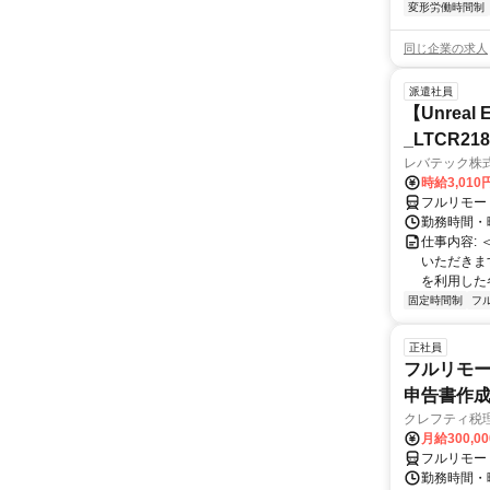
変形労働時間制
同じ企業の求人
派遣社員
【Unre
_LTCR21
レバテック株
時給3,01
フルリモー
勤務時間・曜
仕事内容:
いただきます
を利用した各
固定時間制
フ
正社員
フルリモー
申告書作
クレフティ税
月給300,0
フルリモー
勤務時間・曜日