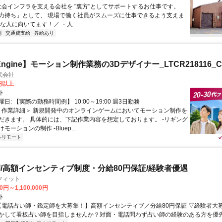
 社会インフラを支える会社を "裏方"としてサポートするお仕事です。
力持ち」として、 現場で働く社員がスムーズに仕事できるよう支えま
な人に向いてます！／ ・人...
制
交通費支給
昇給あり
l Engine】モーション制作業務の3Dデザイナー_LTCR218116_C
式会社
0円以上
ト
日: 【実際の勤務時間例】 10:00～19:00 週3日勤務
 ＜作業詳細＞ 新規開発中のオンラインゲームにおいてモーション制作を
だきます。 具体的には、下記作業内容を想定しております。 -リギング
ーションの制作 -Bluep...
ルリモート
/高額インセンティブ制度・分給80円保証/経験者優遇
フィット
0円～1,100,000円
ト
 【電話占い師・鑑定師を大募集！】高額インセンティブ／分給80円保証 ▽経験者大
かして看板占い師を目指しませんか？対面・電話問わず占い師の経験のある方を優先し