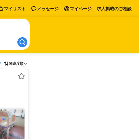
マイリスト
メッセージ
マイページ
求人掲載のご相談
存
関連度順