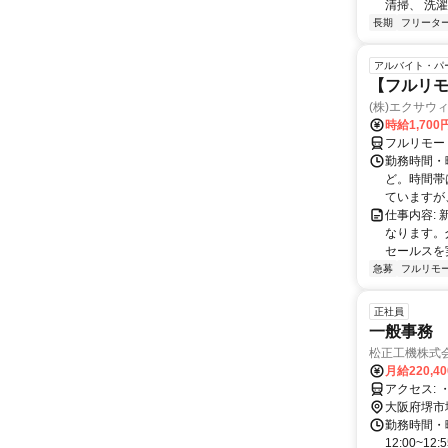
清掃、 洗濯
長期
フリータ
アルバイト・パ
【フルリモ
(株)エクサウ
時給1,700
フルリモー
勤務時間・曜日
ど。時間帯
ていますが、
仕事内容:
なります。
セールスを
急募
フルリモ
正社員
一般事務
松正工機株式
月給220,4
大阪府堺市
勤務時間・曜
12:00~12: