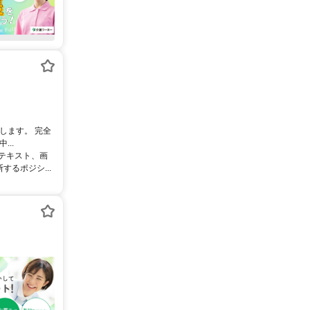
します。 完全
..
るテキスト、画
るポジシ...