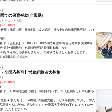
ート
園での保育補助(非常勤)
ろキッズこども園
円～1,500円
堺区
日: 【正社員】 7：00〜19：00の間で希望時間 固定時間制 実働8時
0分 週2〜5日勤務 休日相談可能 時間外勤務 なし
 特別なスキルは必要ありません。 未経験でも優しくお教えします。
制
交通費支給
昇給あり
ート
宅・全国応募可】労務経験者大募集
RS
円～2,600円
ト
曜日: ・160時間勤務（曜日、時間帯問わず） ※入社初月は日中勤務必
 ★急募★ 私たちは、BtoB向けの業務支援サービスを提供しており、導入
客基盤ともに急速に拡大中です！ 外資系大手企業の案件にてペイロー
ただきます！ ////...