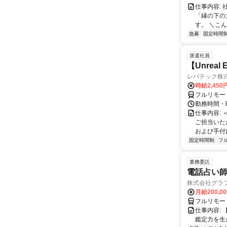
仕事内容:
「縁の下の
す。 ＼こん
急募
固定時間
派遣社員
【Unrea
レバテック株
時給2,45
フルリモー
勤務時間・曜
仕事内容:
ご担当いた
および手付けモ
固定時間制
フ
業務委託
電話占い師
株式会社グラ
月給200,00
フルリモー
仕事内容:
鑑定力を生