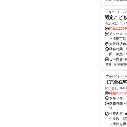
アルバイト・パ
認定こども
南清水にじい
時給1,200
アクセス: 最寄駅：浅香山駅 徒歩8分 綾ノ町駅 徒歩3分 自動車通勤可能、バイ
ク通勤可能
大阪府堺市
勤務時間・曜
間 休憩6
仕事内容:
急募
固定時間
アルバイト・パ
【完全在
株式会社TIME
時給2,000
フルリモー
勤務時間・
須
仕事内容:
企業数・顧
ル業務を担当い