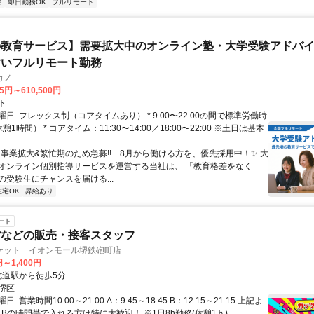
由
即日勤務OK
フルリモート
教育サービス】需要拡大中のオンライン塾・大学受験アドバイザ
すいフルリモート勤務
カノ
75円～610,500円
ト
日: フレックス制（コアタイムあり） * 9:00〜22:00の間で標準労働時
1時間） * コアタイム：11:30〜14:00／18:00〜22:00 ※土日は基本
✨️事業拡大&繁忙期のため急募!! 8月から働ける方を、優先採用中！✨️ 大
オンライン個別指導サービスを運営する当社は、 「教育格差をなく
の受験生にチャンスを届ける...
在宅OK
昇給あり
ート
貨などの販売・接客スタッフ
ケット イオンモール堺鉄砲町店
円～1,400円
クセス: 七道駅から徒歩5分
堺区
: 営業時間10:00～21:00 A：9:45～18:45 B：12:15～21:15 上記よ
Bの時間帯で入れる方は特に大歓迎！ ※1日8h勤務(休憩1ｈ)