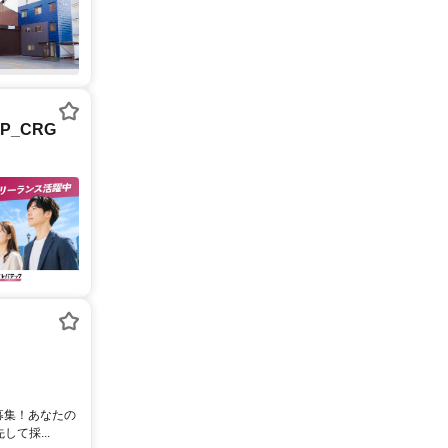
P_CRG
募集！あなたの
て採...