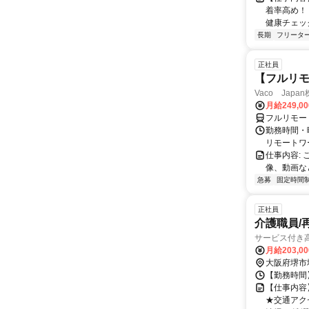
着率高め！
健康チェック
長期
フリータ
正社員
【フルリモ
Vaco Japa
月給249,0
フルリモー
勤務時間・
リモートワ
仕事内容:
像、動画な
急募
固定時間
正社員
介護職員/
サービス付き
月給203,0
大阪府堺市
【勤務時間】 
【仕事内容
★交通アク