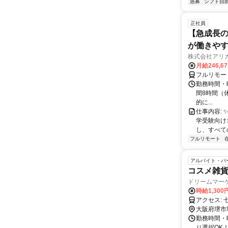
急募
シフト自
正社員
【急成長の
が働きや
株式会社アリ
月給246,6
フルリモー
勤務時間・曜
間8時間（休憩
的に...
仕事内容: 
学受験向け
し、すべて
フルリモート
アルバイト・パ
コスメ雑
ドリームマー
時給1,300
ア
大阪府堺市
勤務時間・曜日
り選択OK！