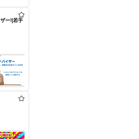
ー!|若手