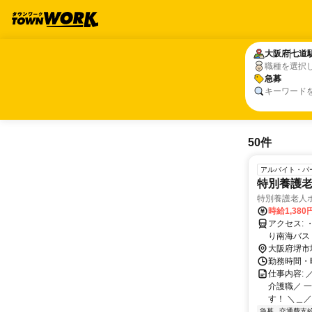
大阪府
大阪府
七道
七道
職種を選択
急募
急募
キーワード
50件
アルバイト・パ
特別養護老
特別養護老人
時給1,38
アクセス: ・南海本線「堺駅」「七道駅」より徒歩13分 ・南海高野線「堺東駅」よ
り南海バス
大阪府堺市
勤務時間・曜日
仕事内容:
介護職／ 
す！ ＼＿／
急募
交通費支