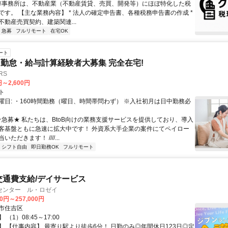
 弊事務所は、不動産業（不動産賃貸、売買、開発等）にほぼ特化した税
です。 【主な業務内容】 * 法人の確定申告書、各種税務申告書の作成 *
不動産売買契約、建築関連...
急募
フルリモート
在宅OK
ート
勤怠・給与計算経験者大募集 完全在宅!
RS
円～2,600円
ト
曜日: ・160時間勤務（曜日、時間帯問わず） ※入社初月は日中勤務必
 ★急募★ 私たちは、BtoB向けの業務支援サービスを提供しており、導入
客基盤ともに急速に拡大中です！ 外資系大手企業の案件にてペイロー
ただきます！ ////...
シフト自由
即日勤務OK
フルリモート
交通費支給/デイサービス
センター ル・ロゼイ
00円～257,000円
市住吉区
（1）08:45～17:00
】 【仕事内容】 最寄り駅より徒歩6分！ 日勤のみ◎年間休日123日◎定