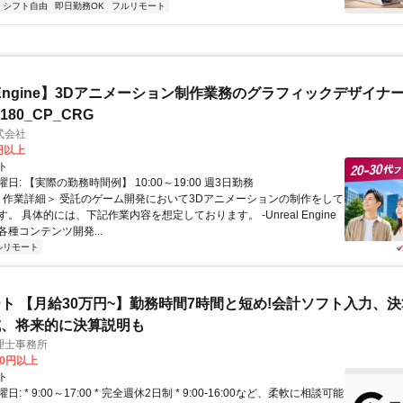
シフト自由
即日勤務OK
フルリモート
al Engine】3Dアニメーション制作業務のグラフィックデザイナ
8180_CP_CRG
式会社
0円以上
ト
日: 【実際の勤務時間例】 10:00～19:00 週3日勤務
 ＜作業詳細＞ 受託のゲーム開発において3Dアニメーションの制作をして
。 具体的には、下記作業内容を想定しております。 -Unreal Engine
種コンテンツ開発...
ルリモート
ト 【月給30万円~】勤務時間7時間と短め!会計ソフト入力、
成、将来的に決算説明も
理士事務所
00円以上
ト
: * 9:00～17:00 * 完全週休2日制 * 9:00-16:00など、柔軟に相談可能