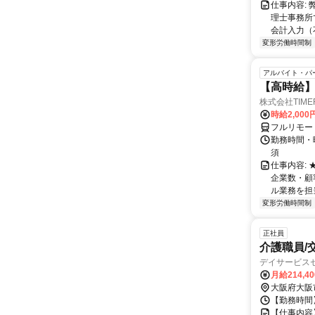
仕事内容:
理士事務所
会計入力（
変形労働時間制
アルバイト・パ
【高時給】
株式会社TIME
時給2,000
フルリモー
勤務時間・
須
仕事内容:
企業数・顧
ル業務を担当い
変形労働時間制
正社員
介護職員/
デイサービス
月給214,4
大阪府大阪
【勤務時間】 
【仕事内容