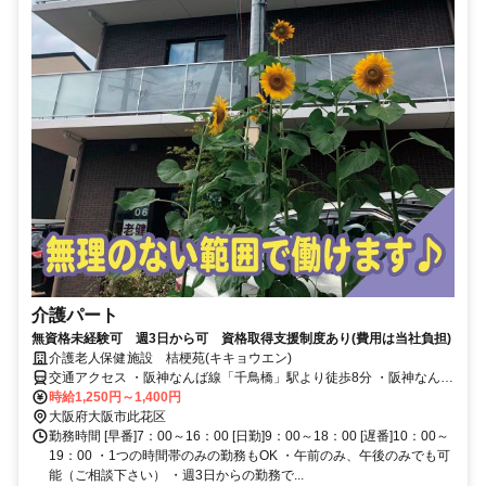
介護パート
無資格未経験可 週3日から可 資格取得支援制度あり(費用は当社負担)
介護老人保健施設 桔梗苑(キキョウエン)
交通アクセス ・阪神なんば線「千鳥橋」駅より徒歩8分 ・阪神なんば
線「西九条」駅より電車で5分 ・阪神なんば線「大阪難波」駅より電
時給1,250円～1,400円
車で15分 ・阪神なんば線「尼崎」駅より電車で15分
大阪府大阪市此花区
勤務時間 [早番]7：00～16：00 [日勤]9：00～18：00 [遅番]10：00～
19：00 ・1つの時間帯のみの勤務もOK ・午前のみ、午後のみでも可
能（ご相談下さい） ・週3日からの勤務で...