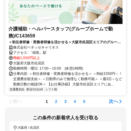
介護補助・ヘルパースタッフ(グループホームで勤
務)/C143659
＜初任者研修・実務者研修を活かせる＞大阪市此花区エリアのグループ
ホーム勤務♪時給1550円～！日勤のみ・週3日～相談OK！
株式会社ベネッセキャリオス
アクセス: 「桜島」駅
時給1,550円以上
大阪府大阪市此花区
勤務時間・曜日: 17:00～10:00 (休憩1時間)
仕事内容: ＜初任者研修・実務者研修を活かせる＞ ＜時給1550円～！
交通費全額支給＞ ＜日勤帯のみで無理なく勤務可能＞ ＜週3日～など
勤務日数の相談OK＞ 【お仕事詳細】 大阪市此花区エリアにあ...
交通費支給
駅近5分以内
シフト制
前へ
次へ
1
2
3
4
5
この条件の新着求人を受け取る
大阪府 / 此花区