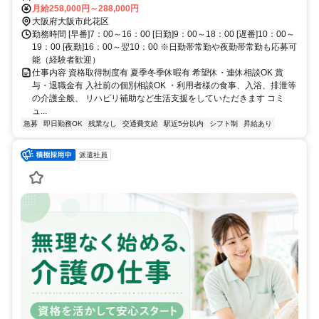
橋」駅より徒歩8分 ・阪神線「尼崎」駅より電車で15分 ・阪神線
月給258,000円～288,000円
「大阪難波」駅より電車で12分
大阪府大阪市此花区
勤務時間 [早番]7：00～16：00 [日勤]9：00～18：00 [遅番]10：00～
19：00 [夜勤]16：00～翌10：00 ※日勤帯常勤や夜勤帯常勤も応募可
能（経験者歓迎）
仕事内容 資格取得制度有 夏季冬季休暇有 希望休・連休相談OK 賞
与・退職金有 入社前の個別相談OK ・利用者様の食事、入浴、排泄等
の介護全般、 リハビリ補助など生活支援をしていただきます コミ
ュ...
急募
即日勤務OK
残業なし
交通費支給
駅近5分以内
シフト制
昇給あり
派遣社員