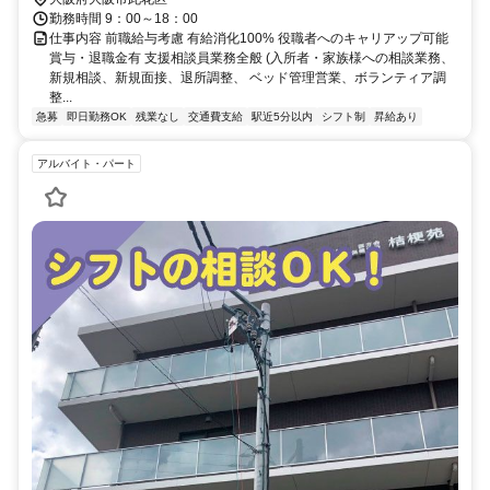
大正区、西淀川区 尼崎市からの通勤も便利！
勤務時間 9：00～18：00
仕事内容 前職給与考慮 有給消化100% 役職者へのキャリアップ可能
賞与・退職金有 支援相談員業務全般 (入所者・家族様への相談業務、
新規相談、新規面接、退所調整、 ベッド管理営業、ボランティア調
整...
急募
即日勤務OK
残業なし
交通費支給
駅近5分以内
シフト制
昇給あり
アルバイト・パート