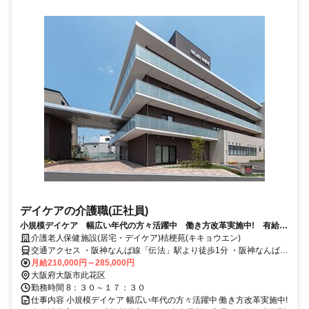
デイケアの介護職(正社員)
小規模デイケア 幅広い年代の方々活躍中 働き方改革実施中! 有給消
化率100% 5連休所得実績あり
介護老人保健施設(居宅・デイケア)桔梗苑(キキョウエン)
交通アクセス ・阪神なんば線「伝法」駅より徒歩1分 ・阪神なんば線
「千鳥橋」駅より徒歩8分 ・阪神なんば線「福」駅より電車で10分
月給210,000円～285,000円
・阪神なんば線「大阪難波」駅より電車で15分 ・阪神なんば線「尼
大阪府大阪市此花区
崎」駅より電車で15分
勤務時間 8：３０～１７：３０
仕事内容 小規模デイケア 幅広い年代の方々活躍中 働き方改革実施中!