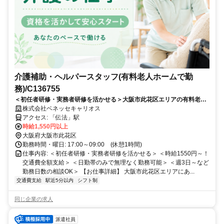
介護補助・ヘルパースタッフ(有料老人ホームで勤
務)/C136755
＜初任者研修・実務者研修を活かせる＞大阪市此花区エリアの有料老人
ホーム勤務♪時給1550円～！日勤のみ・週3日～相談OK！
株式会社ベネッセキャリオス
アクセス: 「伝法」駅
時給1,550円以上
大阪府大阪市此花区
勤務時間・曜日: 17:00～09:00 (休憩1時間)
仕事内容: ＜初任者研修・実務者研修を活かせる＞ ＜時給1550円～！
交通費全額支給＞ ＜日勤帯のみで無理なく勤務可能＞ ＜週3日～など
勤務日数の相談OK＞ 【お仕事詳細】 大阪市此花区エリアにあ...
交通費支給
駅近5分以内
シフト制
同じ企業の求人
派遣社員