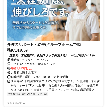
介護のサポート・助手(グループホームで勤
務)C143659
【無資格・未経験OK】夜勤スタッフ募集★週3日～など相談OK！手厚
いサポート体制で介護業界デビューを応援します／派遣介護職のお仕事
株式会社ベネッセキャリオス
◎
アクセス: 「西九条」駅より徒歩4分
時給1,813円以上
大阪府大阪市此花区
勤務時間・曜日: 17:00～10:00 (休憩1時間)
仕事内容: 【大阪府/大阪エリアでのお仕事です！】 ＼無資格・未経験
からスタートOK／ ＼週3日～など働き方の相談も可能／ ＼介護業界
がはじめての方も大歓迎／ ＼手厚いフォローで安心の職場環境／ ...
交通費支給
駅近5分以内
シフト制
同じ企業の求人