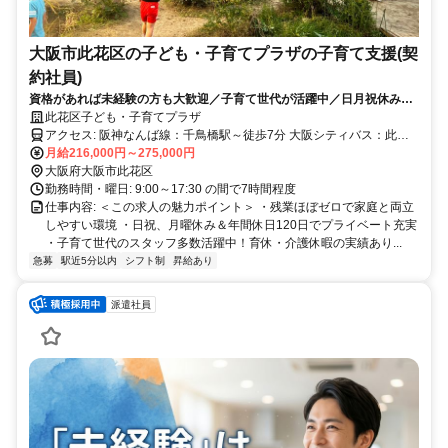
大阪市此花区の子ども・子育てプラザの子育て支援(契
約社員)
資格があれば未経験の方も大歓迎／子育て世代が活躍中／日月祝休み／
残業ほぼゼロ／正社員登用あり
此花区子ども・子育てプラザ
アクセス: 阪神なんば線：千鳥橋駅～徒歩7分 大阪シティバス：此花
区役所前停留所～北に徒歩3分 * ★自転車・ミニバイクでの通勤OK *
月給216,000円～275,000円
当施設は《 社会福祉法人 イエス団》が運営しております
大阪府大阪市此花区
勤務時間・曜日: 9:00～17:30 の間で7時間程度
仕事内容: ＜この求人の魅力ポイント＞ ・残業ほぼゼロで家庭と両立
しやすい環境 ・日祝、月曜休み＆年間休日120日でプライベート充実
・子育て世代のスタッフ多数活躍中！育休・介護休暇の実績あり...
急募
駅近5分以内
シフト制
昇給あり
派遣社員