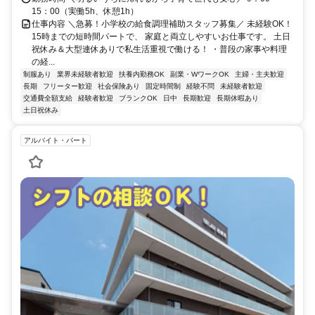
15：00（実働5h、休憩1h）
仕事内容 ＼急募！小学校の給食調理補助スタッフ募集／ 未経験OK！
15時までの短時間パートで、 家庭と両立しやすいお仕事です。 土日
祝休み＆大型連休ありで私生活重視で働ける！ ・普段の家事や料理
の経...
制服あり
業界未経験者歓迎
扶養内勤務OK
副業・WワークOK
主婦・主夫歓迎
長期
フリーター歓迎
社会保険あり
固定時間制
経験不問
未経験者歓迎
交通費全額支給
経験者歓迎
ブランクOK
日中
長期歓迎
長期休暇あり
土日祝休み
アルバイト・パート