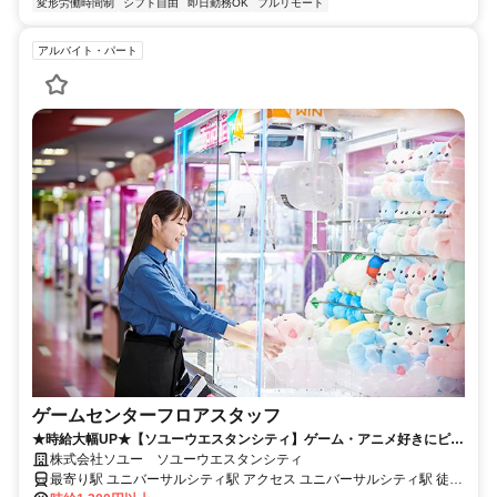
変形労働時間制
シフト自由
即日勤務OK
フルリモート
アルバイト・パート
ゲームセンターフロアスタッフ
★時給大幅UP★【ソユーウエスタンシティ】ゲーム・アニメ好きにピッ
タリ◎働きながらクレーンゲームのスキルUPも！？楽しみながら稼げる
株式会社ソユー ソユーウエスタンシティ
幸バイト★
最寄り駅 ユニバーサルシティ駅 アクセス ユニバーサルシティ駅 徒歩