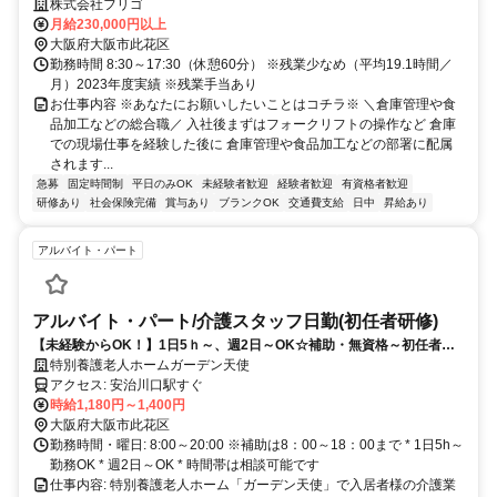
株式会社フリゴ
月給230,000円以上
大阪府大阪市此花区
勤務時間 8:30～17:30（休憩60分） ※残業少なめ（平均19.1時間／
月）2023年度実績 ※残業手当あり
お仕事内容 ※あなたにお願いしたいことはコチラ※ ＼倉庫管理や食
品加工などの総合職／ 入社後まずはフォークリフトの操作など 倉庫
での現場仕事を経験した後に 倉庫管理や食品加工などの部署に配属
されます...
急募
固定時間制
平日のみOK
未経験者歓迎
経験者歓迎
有資格者歓迎
研修あり
社会保険完備
賞与あり
ブランクOK
交通費支給
日中
昇給あり
アルバイト・パート
アルバイト・パート/介護スタッフ日勤(初任者研修)
【未経験からOK！】1日5ｈ～、週2日～OK☆補助・無資格～初任者研
修・実務者研修・介護福祉士）☆
特別養護老人ホームガーデン天使
アクセス: 安治川口駅すぐ
時給1,180円～1,400円
大阪府大阪市此花区
勤務時間・曜日: 8:00～20:00 ※補助は8：00～18：00まで * 1日5h～
勤務OK * 週2日～OK * 時間帯は相談可能です
仕事内容: 特別養護老人ホーム「ガーデン天使」で入居者様の介護業