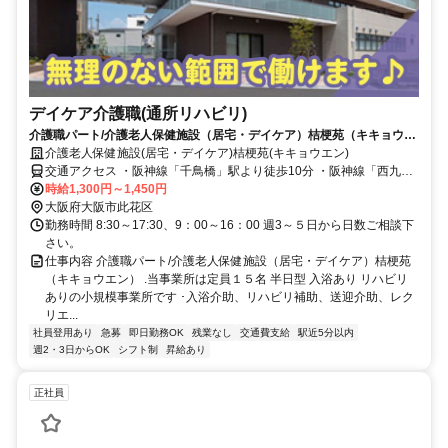
デイケア介護職(通所リハビリ)
介護職パート/介護老人保健施設（居宅・デイケア）桔梗苑（キキョウエ
ン）
介護老人保健施設(居宅・デイケア)桔梗苑(キキョウエン)
交通アクセス ・阪神線「千鳥橋」駅より徒歩10分 ・阪神線「西九
条」駅より電車5分 ・阪神線「難波」駅より電車で15分
時給1,300円～1,450円
大阪府大阪市此花区
勤務時間 8:30～17:30、9：00～16：00 週3～５日から日数ご相談下
さい。
仕事内容 介護職パート/介護老人保健施設（居宅・デイケア）桔梗苑
（キキョウエン） .当事業所は定員１５名 半日型 入浴あり リハビリ
ありの小規模事業所です ･入浴介助、リハビリ補助、送迎介助、レク
リエ...
社員登用あり
急募
即日勤務OK
残業なし
交通費支給
駅近5分以内
週2・3日からOK
シフト制
昇給あり
正社員