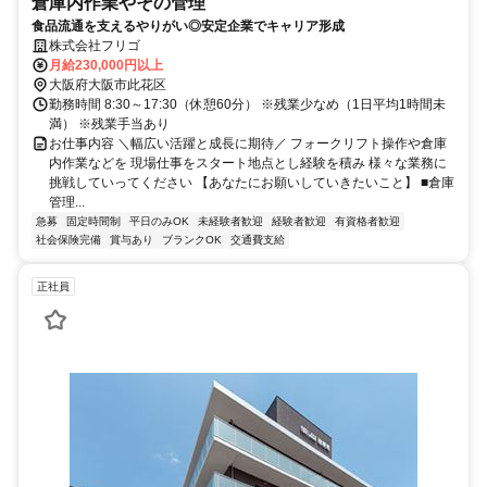
倉庫内作業やその管理
食品流通を支えるやりがい◎安定企業でキャリア形成
株式会社フリゴ
月給230,000円以上
大阪府大阪市此花区
勤務時間 8:30～17:30（休憩60分） ※残業少なめ（1日平均1時間未
満） ※残業手当あり
お仕事内容 ＼幅広い活躍と成長に期待／ フォークリフト操作や倉庫
内作業などを 現場仕事をスタート地点とし経験を積み 様々な業務に
挑戦していってください 【あなたにお願いしていきたいこと】 ■倉庫
管理...
急募
固定時間制
平日のみOK
未経験者歓迎
経験者歓迎
有資格者歓迎
社会保険完備
賞与あり
ブランクOK
交通費支給
正社員