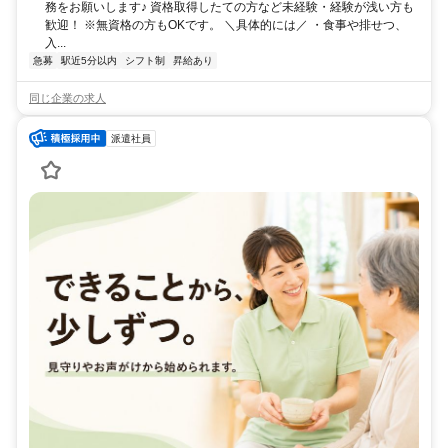
務をお願いします♪ 資格取得したての方など未経験・経験が浅い方も
歓迎！ ※無資格の方もOKです。 ＼具体的には／ ・食事や排せつ、
入...
急募
駅近5分以内
シフト制
昇給あり
同じ企業の求人
派遣社員