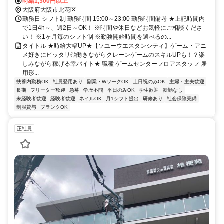
30秒
時給1,300円以上
大阪府大阪市此花区
勤務日 シフト制 勤務時間 15:00～23:00 勤務時間備考 ★上記時間内
で1日4h～、週2日～OK！ ※時間や休日などお気軽にご相談くださ
い！ ※1ヶ月毎のシフト制 ※勤務開始時間を選べるの...
タイトル ★時給大幅UP★【ソユーウエスタンシティ】ゲーム・アニ
メ好きにピッタリ◎働きながらクレーンゲームのスキルUPも！？楽
しみながら稼げる幸バイト★ 職種 ゲームセンターフロアスタッフ 雇
用形...
扶養内勤務OK
社員登用あり
副業・WワークOK
土日祝のみOK
主婦・主夫歓迎
長期
フリーター歓迎
急募
学歴不問
平日のみOK
学生歓迎
転勤なし
未経験者歓迎
経験者歓迎
ネイルOK
月1シフト提出
研修あり
社会保険完備
制服貸与
ブランクOK
正社員