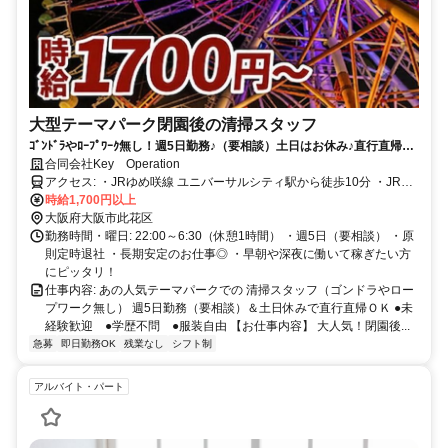
大型テーマパーク閉園後の清掃スタッフ
ｺﾞﾝﾄﾞﾗやﾛｰﾌﾟﾜｰｸ無し！週5日勤務♪（要相談）土日はお休み♪直行直帰Ｏ
Ｋ
合同会社Key Operation
アクセス: ・JRゆめ咲線 ユニバーサルシティ駅から徒歩10分 ・JRゆ
時給1,700円以上
め咲線 桜島駅から徒歩5分 ★駅近5分以内 ★転勤なし
大阪府大阪市此花区
勤務時間・曜日: 22:00～6:30（休憩1時間） ・週5日（要相談） ・原
則定時退社 ・長期安定のお仕事◎ ・早朝や深夜に働いて稼ぎたい方
にピッタリ！
仕事内容: あの人気テーマパークでの 清掃スタッフ（ゴンドラやロー
プワーク無し） 週5日勤務（要相談）＆土日休みで直行直帰ＯＫ ●未
経験歓迎 ●学歴不問 ●服装自由 【お仕事内容】 大人気！閉園後...
急募
即日勤務OK
残業なし
シフト制
アルバイト・パート