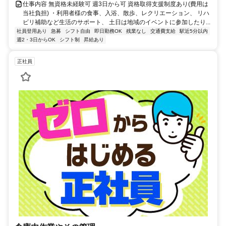
仕事内容 無資格未経験可 週3日から可 資格取得支援制度あり(費用は
当社負担) ・利用者様の食事、入浴、散歩、レクリエーション、 リハ
ビリ補助など生活のサポート、 土日は地域のイベントに参加したり...
社員登用あり
急募
シフト自由
即日勤務OK
残業なし
交通費支給
駅近5分以内
週2・3日からOK
シフト制
昇給あり
正社員