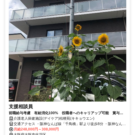
支援相談員
前職給与考慮 有給消化100% 役職者へのキャリアップ可能 賞与・
退職金有
介護老人保健施設(デイケア)桔梗苑(キキョウエン)
交通アクセス ・阪神なんば線「千鳥橋」駅より徒歩8分 ・阪神なんば
線「西九条」駅より電車で5分 ・阪神なんば線「大阪難波」駅より電
月給248,000円～308,000円
車で15分 ・阪神なんば線「尼崎」駅より電車で15分 福島区、港区、
大阪府大阪市此花区