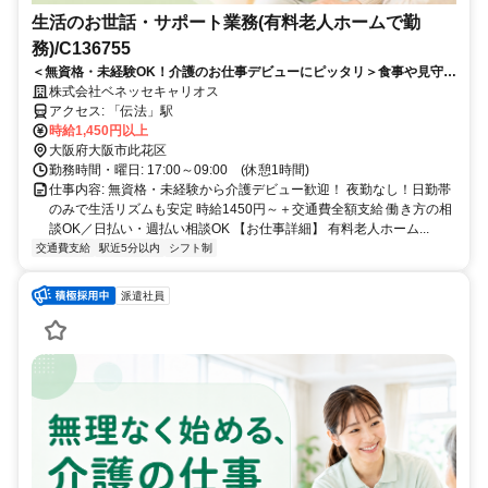
生活のお世話・サポート業務(有料老人ホームで勤
務)/C136755
＜無資格・未経験OK！介護のお仕事デビューにピッタリ＞食事や見守り
などできることからスタート！夜勤なし＆週3～相談OK
株式会社ベネッセキャリオス
アクセス: 「伝法」駅
時給1,450円以上
大阪府大阪市此花区
勤務時間・曜日: 17:00～09:00 (休憩1時間)
仕事内容: 無資格・未経験から介護デビュー歓迎！ 夜勤なし！日勤帯
のみで生活リズムも安定 時給1450円～＋交通費全額支給 働き方の相
談OK／日払い・週払い相談OK 【お仕事詳細】 有料老人ホーム...
交通費支給
駅近5分以内
シフト制
派遣社員