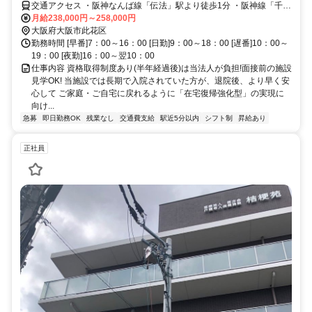
交通アクセス ・阪神なんば線「伝法」駅より徒歩1分 ・阪神線「千鳥
橋」駅より徒歩8分 ・阪神線「尼崎」駅より電車で15分 ・阪神線
月給238,000円～258,000円
「大阪難波」駅より電車で12分
大阪府大阪市此花区
勤務時間 [早番]7：00～16：00 [日勤]9：00～18：00 [遅番]10：00～
19：00 [夜勤]16：00～翌10：00
仕事内容 資格取得制度あり(半年経過後)は当法人が負担!面接前の施設
見学OK! 当施設では長期で入院されていた方が、退院後、より早く安
心して ご家庭・ご自宅に戻れるように「在宅復帰強化型」の実現に
向け...
急募
即日勤務OK
残業なし
交通費支給
駅近5分以内
シフト制
昇給あり
正社員