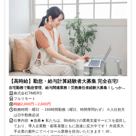
【高時給】勤怠・給与計算経験者大募集 完全在宅!
在宅勤務で勤怠管理、給与関連業務！労務責任者経験大募集！しっかり
稼ぎたい方、注目！
株式会社TIMERS
フルリモート
時給2,000円～2,600円
勤務時間・曜日: ・160時間勤務（曜日、時間帯問わず） ※入社初月
は日中勤務必須
仕事内容: ★急募★ 私たちは、BtoB向けの業務支援サービスを提供し
ており、導入企業数・顧客基盤ともに急速に拡大中です！ 外資系大
手企業の案件にてペイロール業務を担当いただきます！ ////...