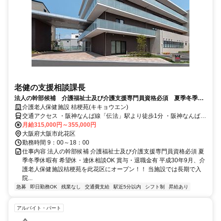
老健の支援相談課長
法人の幹部候補 介護福祉士及び介護支援専門員資格必須 夏季冬季休
暇有 希望休・連休相談OK 賞与・退職金有
介護老人保健施設 桔梗苑(キキョウエン)
交通アクセス ・阪神なんば線「伝法」駅より徒歩1分 ・阪神なんば線
「西九条」駅より10分 ・阪神なんば線「大阪難波」駅より15分
月給315,000円～355,000円
大阪府大阪市此花区
勤務時間 9：00～18：00
仕事内容 法人の幹部候補 介護福祉士及び介護支援専門員資格必須 夏
季冬季休暇有 希望休・連休相談OK 賞与・退職金有 平成30年9月、介
護老人保健施設桔梗苑を此花区にオープン！！ 当施設では長期で入
院...
急募
即日勤務OK
残業なし
交通費支給
駅近5分以内
シフト制
昇給あり
アルバイト・パート