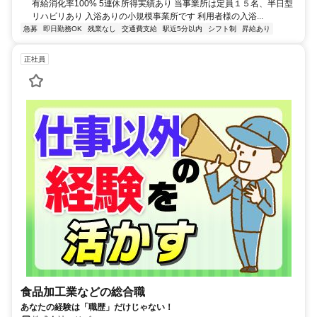
有給消化率100% 5連休所得実績あり 当事業所は定員１５名、半日型
リハビリあり 入浴ありの小規模事業所です 利用者様の入浴...
急募
即日勤務OK
残業なし
交通費支給
駅近5分以内
シフト制
昇給あり
正社員
食品加工業などの総合職
あなたの経験は「職歴」だけじゃない！