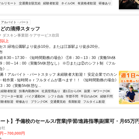
フルリモート
交通費全額支給
経験者歓迎
ネイルOK
有資格者歓迎
研修あり
アルバイト・パート
などの清掃スタッフ
 ダスキン事業部 ケアサービス吹田
0円以上
セス 緑地公園駅より徒歩10分。または江坂駅より徒歩20分。
市
8:30～17:30 - 《短時間勤務の場合》 ①8：30～13：30（実働5h/休
9：00～14：00（実働5h/休憩なし） ※①または②のシフト制 《フル
》...
急募！アルバイト・パートスタッフ 未経験者大歓迎！ 安定企業でのカン
・軽作業 - 短時間ｏｒフルタイムが選べます！！ 《短時間勤務の場合》
3：30（実働5h/休憩な...
未経験者歓迎
扶養内勤務OK
社員登用あり
週1日からOK
副業・WワークOK
フリーター歓迎
バイク通勤OK
シフト自由
学歴不問
平日のみOK
経験不問
経験者歓迎
研修あり
ブランクOK
交通費支給
長期歓迎
フルタイム歓迎
ート】予備校のセールス/営業|学習/進路指導|副業可・月65万
会社
0円～700,000円