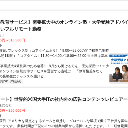
教育サービス】需要拡大中のオンライン塾・大学受験アドバイザ
すいフルリモート勤務
カノ
75円～610,500円
ト
日: フレックス制（コアタイムあり） * 9:00〜22:00の間で標準労働時
1時間） * コアタイム：11:30〜14:00／18:00〜22:00 ※土日は基本
✨️事業拡大&繁忙期のため急募!! 8月から働ける方を、優先採用中！✨️ 大
オンライン個別指導サービスを運営する当社は、 「教育格差をなく
の受験生にチャンスを届ける...
在宅OK
昇給あり
ート】世界的米国大手ITの社内外の広告コンテンツレビュアー
n株式会社
00円～250,000円
ト
曜日: アメリカを拠点とするチームと連携し、グローバルな環境で働く正社員を募集
ークです。 業務時間は下記の３つの就業時間から選択いただけます。 １．研修期間中.