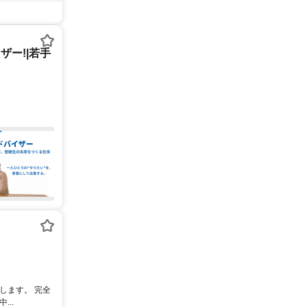
ー!|若手
します。 完全
..