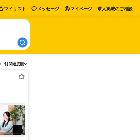
マイリスト
メッセージ
マイページ
求人掲載のご相談
存
関連度順