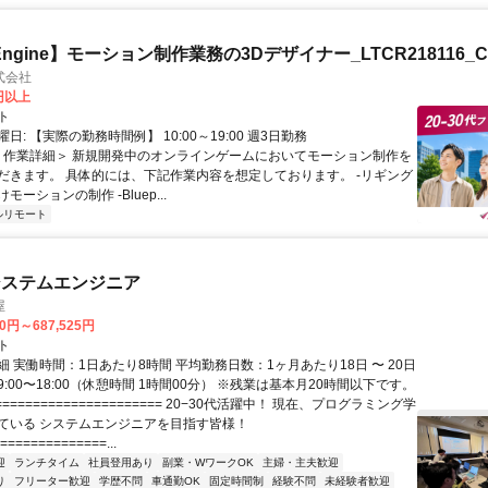
l Engine】モーション制作業務の3Dデザイナー_LTCR218116_C
式会社
0円以上
ト
日: 【実際の勤務時間例】 10:00～19:00 週3日勤務
 ＜作業詳細＞ 新規開発中のオンラインゲームにおいてモーション制作を
だきます。 具体的には、下記作業内容を想定しております。 -リギング
ーションの制作 -Bluep...
ルリモート
システムエンジニア
屋
70円～687,525円
ト
 実働時間：1日あたり8時間 平均勤務日数：1ヶ月あたり18日 〜 20日
:00〜18:00（休憩時間 1時間00分） ※残業は基本月20時間以下です。
===================== 20−30代活躍中！ 現在、プログラミング学
ている システムエンジニアを目指す皆様！
==============...
迎
ランチタイム
社員登用あり
副業・WワークOK
主婦・主夫歓迎
り
フリーター歓迎
学歴不問
車通勤OK
固定時間制
経験不問
未経験者歓迎