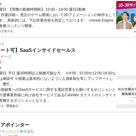
ト
日: 【実際の勤務時間例】 10:00～19:00 週3日勤務
 ＜作業詳細＞ 受託のゲーム開発において3Dアニメーションの制作をして
。 具体的には、下記作業内容を想定しております。 -Unreal Engine
種コンテンツ開発...
ルリモート
ート
ート可】SaaSインサイドセールス
ィザーズ
円
ト
: 平日 週30時間以上勤務可能な方。 ※9:00 - 15:00や12:00-18:00な
は相談可 ※残業は基本的にないように人員体制を常にアップデートし
繁忙...
 新規顧客へのSaaSサービスに関する電話営業をお願いするポジションと
介護事業所様に向け自社サービスであるCareWiz タクストのインサイド
実施するポジションとなりま...
ート
昇給あり
ンアポインター
マネジメント株式会社