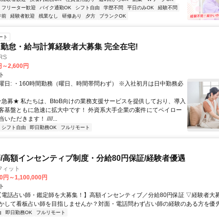
フリーター歓迎
バイク通勤OK
シフト自由
学歴不問
平日のみOK
経験不問
午前
経験者歓迎
残業なし
研修あり
夕方
ブランクOK
ート
勤怠・給与計算経験者大募集 完全在宅!
RS
円～2,600円
ト
曜日: ・160時間勤務（曜日、時間帯問わず） ※入社初月は日中勤務必
 ★急募★ 私たちは、BtoB向けの業務支援サービスを提供しており、導入
客基盤ともに急速に拡大中です！ 外資系大手企業の案件にてペイロー
ただきます！ ////...
シフト自由
即日勤務OK
フルリモート
/高額インセンティブ制度・分給80円保証/経験者優遇
フィット
0円～1,100,000円
ト
 【電話占い師・鑑定師を大募集！】高額インセンティブ／分給80円保証 ▽経験者大
かして看板占い師を目指しませんか？対面・電話問わず占い師の経験のある方を優先し
由
即日勤務OK
フルリモート