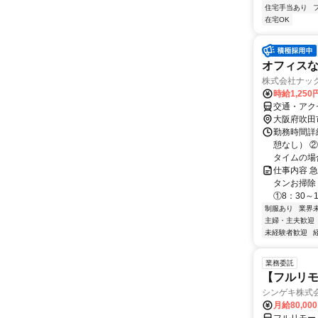
住宅手当あり
在宅OK
オフィス
株式会社ナック
時給1,25
交通・アク
大阪府吹田
勤務時間詳細 
憩なし） ②
タイムの場合
仕事内容 
タンお掃除
①8：30～1
制服あり
業界
主婦・主夫歓迎
未経験者歓迎
業務委託
【フルリモ
シンゲキ株式
月給80,00