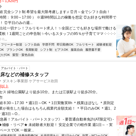
円～1,920円
ト
細 完全シフト制 希望を最大限考慮します♫ ⏰月～金でシフト自由！
間： 9:00～17:00 ） ※週9時間以上の稼働を想定 ⏰お好きな時間帯で
！ ⏰平日のみの週...
✨出社一切ナシ！フルリモート求人！ ✨全国どこでも好きな場所で働ける
柔軟！1週間ごとの申告制 ✨今いるスタッフの95％が子育てママ ༶ ༶ ༶ ༶
 ༶...
フリーター歓迎
シフト自由
学歴不問
即日勤務OK
フルリモート
経験者歓迎
OK
ブランクOK
長期歓迎
シフト制
ピアスOK
服装自由
履歴書不要
ひげOK
髪型・髪色自由
アルバイト・パート
・床などの補修スタッフ
 ダスキン事業部 ケアサービス吹田
0円以上
セス 緑地公園駅より徒歩10分。または江坂駅より徒歩20分。
市
 8:30～17:30 ＊週1日～OK ＊1日実働実8h ＊残業ほぼなし ＊原則定
業が発生した場合はもちろん残業代全額支給！ ＊平日のみOK ＊週1、2
週3日～O...
急募！アルバイト・パートスタッフ》 - 要普通自動車免許(AT限定可) -
 ★補修・リペア★ 未経験者大歓迎！ 安定企業での軽作業 週1日～・実
ペースでOK 一般家...
未経験者歓迎
扶養内勤務OK
社員登用あり
週1日からOK
副業・WワークOK