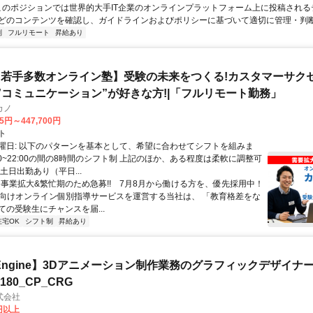
 このポジションでは世界的大手IT企業のオンラインプラットフォーム上に投稿され
どのコンテンツを確認し、ガイドラインおよびポリシーに基づいて適切に管理・判断す
制
フルリモート
昇給あり
若手多数オンライン塾】受験の未来をつくる!カスタマーサク
|”コミュニケーション”が好きな方!|「フルリモート勤務」
カノ
75円～447,700円
ト
曜日: 以下のパターンを基本として、希望に合わせてシフトを組みま
0:00~22:00の間の8時間のシフト制 上記のほか、ある程度は柔軟に調整可
土日出勤あり（平日...
✨️事業拡大&繁忙期のため急募!! 7月8月から働ける方を、優先採用中！
受験向けオンライン個別指導サービスを運営する当社は、 「教育格差をな
ての受験生にチャンスを届...
在宅OK
シフト制
昇給あり
al Engine】3Dアニメーション制作業務のグラフィックデザイナ
8180_CP_CRG
式会社
0円以上