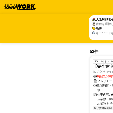
大阪府
大阪府
緑地
緑地
職種を選択
急募
急募
キーワード
53件
アルバイト・パ
【完全在
株式会社TIME
時給2,000
フルリモー
勤務時間・
須
仕事内容:
企業数・顧
ル業務を担当い
変形労働時間制