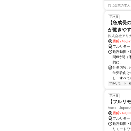
同じ企業の求人
正社員
【急成長の
が働きや
株式会社アリ
月給246,6
フルリモー
勤務時間・曜
間8時間（休憩
的に...
仕事内容: 
学受験向け
し、すべて
フルリモート
正社員
【フルリモ
Vaco Japa
月給249,0
フルリモー
勤務時間・
リモートワ