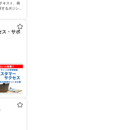
るテキスト、画
るポジシ...
セス・サポ
ー