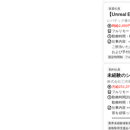
派遣社員
【Unrea
レバテック株
時給2,45
フルリモー
勤務時間・曜
仕事内容:
ご担当いた
および手付けモ
固定時間制
フ
契約社員
未経験の
株式会社三河
月給251,3
フルリモー
勤務時間詳細
勤務時間：9
仕事内容 ==
習を頑張っ
=========
業界未経験者歓
資格取得支援あ