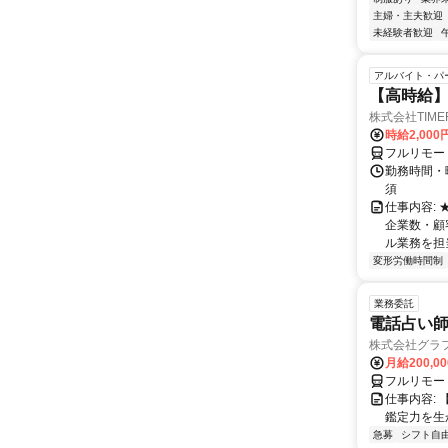
主婦・主夫歓迎
未経験者歓迎
アルバイト・パ
【高時給】
株式会社TIME
時給2,000
フルリモー
勤務時間・
須
仕事内容:
企業数・顧
ル業務を担当い
変形労働時間制
業務委託
電話占い師
株式会社グラ
月給200,00
フルリモー
仕事内容:
鑑定力を生
急募
シフト自