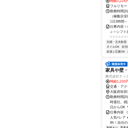
時給1,226
フルリモー
勤務時間詳
（稼働目安時
1日3時間～
仕事内容 
♫ ✨シフト
༶ ༶ ༶ ༶ ༶ ༶ ༶
主婦・主夫歓迎
ネイルOK
在宅
友達と応募OK
家具や壁
株式会社ナック
時給1,25
交通・アク
大阪府吹田
勤務時間詳細
時退社。残
日からOK ＊
仕事内容 《
人気×レア
8h！自分の
制服あり
業界