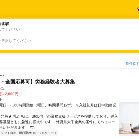
公園駅
公園駅
してください
を選択してください
条件保
ート
宅・全国応募可】労務経験者大募集
RS
円～2,600円
ト
曜日: ・160時間勤務（曜日、時間帯問わず） ※入社初月は日中勤務必
 ★急募★ 私たちは、BtoB向けの業務支援サービスを提供しており、導入
客基盤ともに急速に拡大中です！ 外資系大手企業の案件にてペイロー
ただきます！ ////...
シフト自由
即日勤務OK
フルリモート