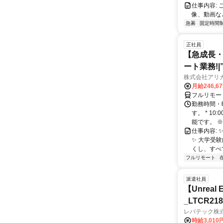
仕事内容:
像、動画な
急募
固定時間
正社員
【急成長・
ート業務!
株式会社アリ
月給246,6
フルリモー
勤務時間・
す。 * 1
能です。 ※
仕事内容: 
✨️ 大学
くし、すべ
フルリモート
派遣社員
【Unre
_LTCR21
レバテック株
時給3,01