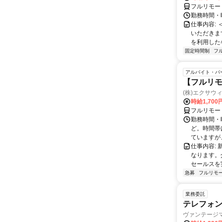
フルリモー
勤務時間・曜
仕事内容:
いただきます
を利用した各
固定時間制
フ
アルバイト・パ
【フルリモ
(株)エクサウ
時給1,700
フルリモー
勤務時間・曜日
ど。時間帯
ていますが、
仕事内容:
なります。
セールスを
急募
フルリモ
業務委託
テレフォ
ヴァンテージ