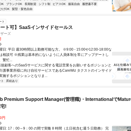
OK
ブランクOK
長期歓迎
シフト制
ピアスOK
服装自由
履歴書不要
ひげOK
髪型・髪色自由
ート
ート可】SaaSインサイドセールス
ィザーズ
円
ト
: 平日 週30時間以上勤務可能な方。 ※9:00 - 15:00や12:00-18:00な
は相談可 ※残業は基本的にないように人員体制を常にアップデートし
繁忙...
 新規顧客へのSaaSサービスに関する電話営業をお願いするポジションと
介護事業所様に向け自社サービスであるCareWiz タクストのインサイド
実施するポジションとなりま...
ート
昇給あり
b Premium Support Manager(管理職)・InternationalでMa
宅!
00円
ト
日: 17：00～9：00 の間で実働 8 時間（土日祝含む週 5 日勤務） 完