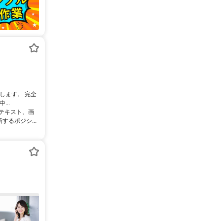
します。 完全
..
るテキスト、画
るポジシ...