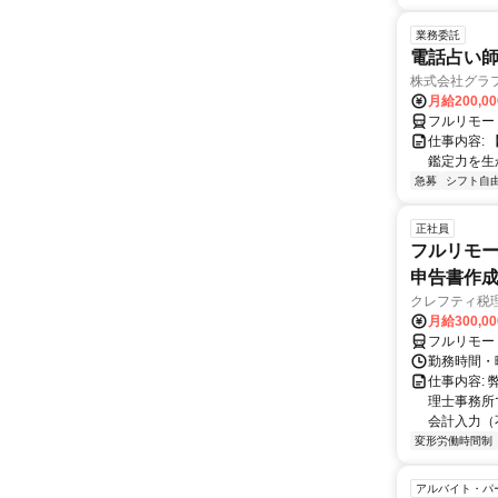
業務委託
電話占い師
株式会社グラ
月給200,00
フルリモー
仕事内容:
鑑定力を生
急募
シフト自
正社員
フルリモー
申告書作
クレフティ税
月給300,0
フルリモー
勤務時間・曜日
仕事内容:
理士事務所
会計入力（
変形労働時間制
アルバイト・パ