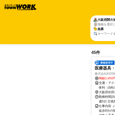
大阪府
関大
職種を選択
急募
キーワード
45件
医療器具・
株式会社KOSMO
時給1,450
交通・アク
便利（自転
大阪府吹田
勤務時間詳細
週5日 ⏰
仕事内容 ┏
徒歩8分の