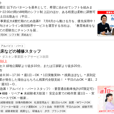
ト
曜日: 以下のパターンを基本として、希望に合わせてシフトを組みま
0:00~22:00の間の8時間のシフト制 上記のほか、ある程度は柔軟に調整可
土日出勤あり（平日...
✨️事業拡大&繁忙期のため急募!! 7月8月から働ける方を、優先採用中！
受験向けオンライン個別指導サービスを運営する当社は、 「教育格差をな
ての受験生にチャンスを届...
在宅OK
シフト制
昇給あり
アルバイト・パート
・床などの補修スタッフ
 ダスキン事業部 ケアサービス吹田
0円以上
セス 緑地公園駅より徒歩10分。または江坂駅より徒歩20分。
市
 8:30～17:30 ＊週1日～OK ＊1日実働実8h ＊残業ほぼなし ＊原則定
業が発生した場合はもちろん残業代全額支給！ ＊平日のみOK ＊週1、2
週3日～O...
急募！アルバイト・パートスタッフ》 - 要普通自動車免許(AT限定可) -
 ★補修・リペア★ 未経験者大歓迎！ 安定企業での軽作業 週1日～・実
ペースでOK 一般家...
未経験者歓迎
扶養内勤務OK
社員登用あり
週1日からOK
副業・WワークOK
フリーター歓迎
バイク通勤OK
シフト自由
学歴不問
平日のみOK
経験不問
午前
経験者歓迎
残業なし
研修あり
夕方
ブランクOK