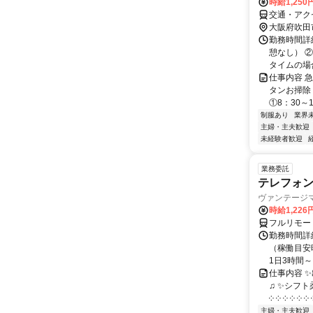
時給1,25
交通・アク
大阪府吹田
勤務時間詳細 
憩なし） ②
タイムの場合
仕事内容 
タンお掃除
①8：30～1
制服あり
業界
主婦・主夫歓迎
未経験者歓迎
業務委託
テレフォ
ヴァンテージ
時給1,226
フルリモー
勤務時間詳
（稼働目安時
1日3時間～
仕事内容 
♫ ✨シフト
༶ ༶ ༶ ༶ ༶ ༶ ༶
主婦・主夫歓迎