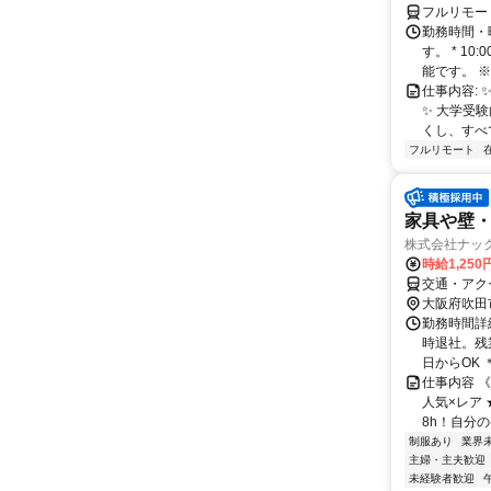
フルリモー
勤務時間・
す。 * 1
能です。 ※
仕事内容: 
✨️ 大学
くし、すべ
フルリモート
家具や壁
株式会社ナック
時給1,25
交通・アク
大阪府吹田
勤務時間詳細
時退社。残
日からOK ＊
仕事内容 《
人気×レア
8h！自分の
制服あり
業界
主婦・主夫歓迎
未経験者歓迎