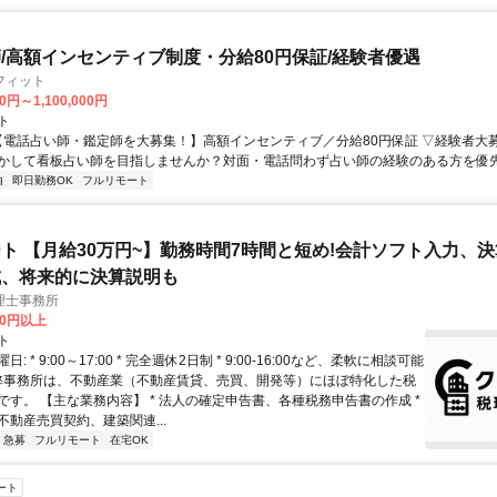
/高額インセンティブ制度・分給80円保証/経験者優遇
フィット
0円～1,100,000円
ト
 【電話占い師・鑑定師を大募集！】高額インセンティブ／分給80円保証 ▽経験者大
かして看板占い師を目指しませんか？対面・電話問わず占い師の経験のある方を優先し
由
即日勤務OK
フルリモート
ト 【月給30万円~】勤務時間7時間と短め!会計ソフト入力、
成、将来的に決算説明も
理士事務所
00円以上
ト
: * 9:00～17:00 * 完全週休2日制 * 9:00-16:00など、柔軟に相談可能
 弊事務所は、不動産業（不動産賃貸、売買、開発等）にほぼ特化した税
です。 【主な業務内容】 * 法人の確定申告書、各種税務申告書の作成 *
不動産売買契約、建築関連...
急募
フルリモート
在宅OK
ート