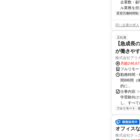
企業数・顧
ル業務を担当い
変形労働時間制
同じ企業の求人
正社員
【急成長の
が働きや
株式会社アリ
月給246,6
フルリモー
勤務時間・曜
間8時間（休憩
的に...
仕事内容: 
学受験向け
し、すべて
フルリモート
オフィス
株式会社ナック