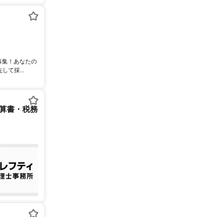
募集！あなたの
て採...
決算書・税務