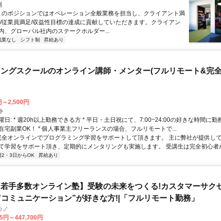
制
 このポジションではオペレーション全般業務を担当し、クライアント満
足/従業員満足/収益性目標の達成に貢献していただきます。クライアン
内、グローバル社内のステークホルダー...
残業なし
シフト制
昇給あり
ングスクールのオンライン講師・メンター(フルリモート&完
円～2,500円
ト
日: * 週20h以上勤務できる方 * 平日・土日祝にて、7:00~24:00の好きな時間に勤
在宅副業OK！ * 個人事業主フリーランスの場合、フルリモートで...
 完全オンラインでプログラミング学習をサポートして頂きます。 主に弊社が提供し
て学習をサポート頂き、定期的にメンタリングも実施します。 受講生は完全初心者から
週2・3日からOK
昇給あり
若手多数オンライン塾】受験の未来をつくる!カスタマーサク
|”コミュニケーション”が好きな方!|「フルリモート勤務」
カノ
75円～447,700円