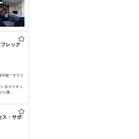
全フレック
務可能 * サラリ
ているカリキュ
微...
セス・サポ