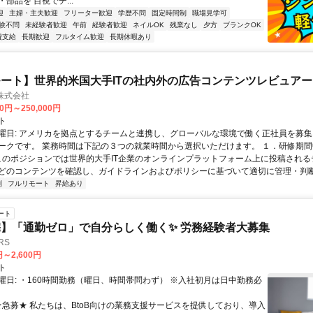
部品を 目視でチ...
迎
主婦・主夫歓迎
フリーター歓迎
学歴不問
固定時間制
職場見学可
験不問
未経験者歓迎
午前
経験者歓迎
ネイルOK
残業なし
夕方
ブランクOK
費支給
長期歓迎
フルタイム歓迎
長期休暇あり
ート】世界的米国大手ITの社内外の広告コンテンツレビュアー
n株式会社
00円～250,000円
ト
曜日: アメリカを拠点とするチームと連携し、グローバルな環境で働く正社員を募集
ークです。 業務時間は下記の３つの就業時間から選択いただけます。 １．研修期間中.
 このポジションでは世界的大手IT企業のオンラインプラットフォーム上に投稿され
どのコンテンツを確認し、ガイドラインおよびポリシーに基づいて適切に管理・判断す
制
フルリモート
昇給あり
ート
】「通勤ゼロ」で自分らしく働く✨ 労務経験者大募集
RS
円～2,600円
ト
曜日: ・160時間勤務（曜日、時間帯問わず） ※入社初月は日中勤務必
 ★急募★ 私たちは、BtoB向けの業務支援サービスを提供しており、導入