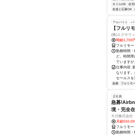
ネイルOK
在宅
友達と応募OK
アルバイト・パ
【フルリモ
(株)エクサウ
時給1,700
フルリモー
勤務時間・曜日
ど。時間帯
ていますが、
仕事内容:
なります。
セールスを
急募
フルリモ
正社員
急募!Airbn
境・完全在
大川株式会社
月給550,0
フルリモー
勤務時間・曜