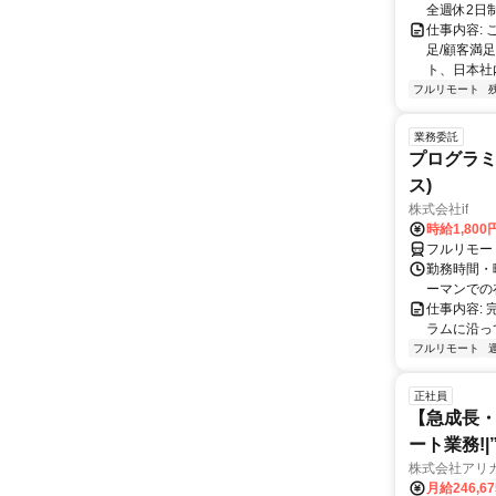
全週休2日
仕事内容:
足/顧客満
ト、日本社
フルリモート
業務委託
プログラミ
ス)
株式会社if
時給1,800
フルリモー
勤務時間・曜
ーマンでの
仕事内容:
ラムに沿っ
フルリモート
正社員
【急成長・
ート業務!
株式会社アリ
月給246,6