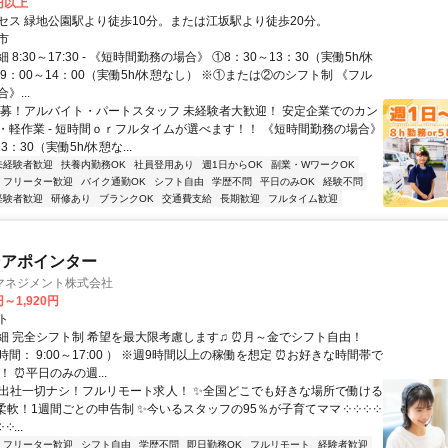
0円以上
セス 緑地公園駅より徒歩10分。または江坂駅より徒歩20分。
市
8:30～17:30 - 《短時間勤務の場合》 ①8：30～13：30（実働5h/休
9：00～14：00（実働5h/休憩なし） ※①または②のシフト制 《フル
》...
急募！アルバイト・パートスタッフ 未経験者大歓迎！ 安定企業でのカン
・軽作業 - 短時間ｏｒフルタイムが選べます！！ 《短時間勤務の場合》
3：30（実働5h/休憩な...
未経験者歓迎
扶養内勤務OK
社員登用あり
週1日からOK
副業・WワークOK
フリーター歓迎
バイク通勤OK
シフト自由
学歴不問
平日のみOK
経験不問
経験者歓迎
研修あり
ブランクOK
交通費支給
長期歓迎
フルタイム歓迎
ンアポインター
マネジメント株式会社
円～1,920円
ト
細 完全シフト制 希望を最大限考慮します♫ ⏰月～金でシフト自由！
間： 9:00～17:00 ） ※週9時間以上の稼働を想定 ⏰お好きな時間帯で
！ ⏰平日のみの週...
✨出社一切ナシ！フルリモート求人！ ✨全国どこでも好きな場所で働ける
柔軟！1週間ごとの申告制 ✨今いるスタッフの95％が子育てママ ༶ ༶ ༶ ༶
 ༶...
フリーター歓迎
シフト自由
学歴不問
即日勤務OK
フルリモート
経験者歓迎