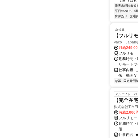
で使う器具・
業界未経験者歓
平日のみOK
経
育休あり
交通
正社員
【フルリモ
Vaco Japa
月給249,0
フルリモー
勤務時間・
リモートワ
仕事内容:
像、動画な
急募
固定時間
アルバイト・パ
【完全在宅
株式会社TIME
時給2,000
フルリモー
勤務時間・
須
仕事内容: