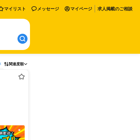
マイリスト
メッセージ
マイページ
求人掲載のご相談
存
関連度順