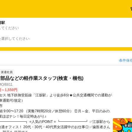
前駅
してください
を選択してください
条件保
派遣社員
部品などの軽作業スタッフ(検査・梱包)
/8811
円～1,550円
セス 地下鉄御堂筋線「江坂駅」より徒歩8分★公共交通機関での通勤が
車通勤可/規定）
市
 9:00〜17:20 （実働7時間20分／休憩60分） ⏰月～金、平日のみの
残業ほぼナシ！毎日定時あがり♪
━━━━━━━┓ ⭐人気のPOINT ⭐ ┗━━━━━━━┛ ✅江坂駅から
快適オフィス！ 20代・30代・40代男女活躍中のお仕事◎ ✅歯医者さん