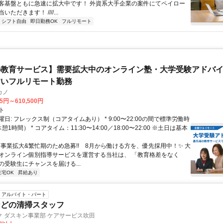
客基盤ともに急速に拡大中です！ 外資系大手企業の案件にてペイロー
ただきます！ ////...
シフト自由
即日勤務OK
フルリモート
教育サービス】需要拡大中のオンライン塾・大学受験アドバイザ
すいフルリモート勤務
カノ
75円～610,500円
ト
日: フレックス制（コアタイムあり） * 9:00〜22:00の間で標準労働時
1時間） * コアタイム：11:30〜14:00／18:00〜22:00 ※土日は基本
✨️事業拡大&繁忙期のため急募!! 8月から働ける方を、優先採用中！✨️ 大
オンライン個別指導サービスを運営する当社は、 「教育格差をなく
の受験生にチャンスを届ける...
在宅OK
昇給あり
アルバイト・パート
などの清掃スタッフ
 ダスキン事業部 ケアサービス吹田