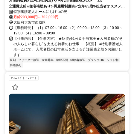
交通費支給⭐️住宅補助あり✨再雇用制度有✅️定年65歳✨担当者オススメ⭕️
研修支援有✨経験者優遇❗️駅チカ
特別養護老人ホームにちげつの光
月給203,000円～302,000円
大阪府大阪市西成区
【勤務時間】 （1）07:00～16:00 （2）09:00～18:00 （3）10:00～
19:00 （4）16:00～09:00
【仕事内容】 【仕事内容】 ★駅徒歩1分＆手当充実★入居者様の“そ
の人らしい暮らし”を支える特養のお仕事！ 【概要】 ●特別養護老人
ホームにて、 入居者様の日常生活を支える介護業務全般をお願いし
ます...
長期
フリーター歓迎
大量募集
学歴不問
経験者歓迎
ブランクOK
シフト制
昇給あり
アルバイト・パート