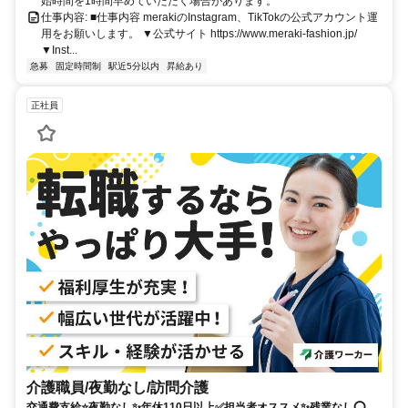
始時間を1時間早めていただく場合があります。
仕事内容: ■仕事内容 merakiのInstagram、TikTokの公式アカウント運
用をお願いします。 ▼公式サイト https://www.meraki-fashion.jp/
▼Inst...
急募
固定時間制
駅近5分以内
昇給あり
正社員
介護職員/夜勤なし/訪問介護
交通費支給⭐️夜勤なし✨年休110日以上✅️担当者オススメ✨残業なし⭕️研