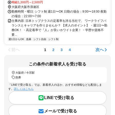
す。
時給1,300円～2,500円
大阪府大阪市浪速区
勤務時間・曜日: シフト制 週1日〜OK 日勤の場合：9:00〜18:00 夜勤
の場合：22:00〜7:00
仕事内容: 日本トップクラスの定着率を誇る当社で、 ワークライフバ
ランスとキャリアを作りませんか？ 【求人のポイント】 ・週1日〜勤
務OK！ ・高定着率で『人』が良いホワイト企業！ ・学歴や資格不
要...
週1日からOK
急募
シフト自由
シフト制
前へ
次へ
1
2
3
4
この条件の新着求人を受け取る
大阪府 / 今宮駅
急募
「LINEで受け取る」では、新着求人のほか、おすすめ情報なども配信しま
す。
詳しくはこちら
LINEで受け取る
メールで受け取る