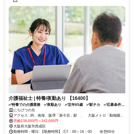
介護福祉士 | 特養/夜勤あり 【16400】
✅特養での介護業務 ✅夜勤あり ✅定年65歳 ✅駅チカ ✅応募条件：
介護系資格をお持ちの方
にちげつの光
アクセス: JR、南海、阪堺「新今宮」駅 、 大阪メトロ「動物園
前」駅から徒歩1分
月給238,000円～342,000円
大阪府大阪市西成区
勤務時間・曜日: 【勤務時間】 ①7：00～16：00 休憩60分