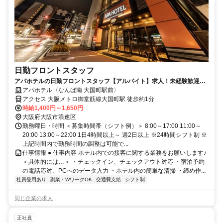
日勤フロントスタッフ
アパホテルの日勤フロントスタッフ【アルバイト】求人！未経験歓迎＆
研修充実で安心スタート
アパホテル〈なんば南 大国町駅前〉
アクセス 大阪メトロ御堂筋線大国町駅 徒歩約1分
時給1,400円～1,650円
大阪府大阪市浪速区
勤務曜日・時間 ＜募集時間帯（シフト例）＞ 8:00～17:00 11:00～
20:00 13:00～22:00 1日4時間以上～ 週2日以上 ※24時間シフト制 ※
上記時間内で勤務時間の調整は可能で...
仕事情報 ● 仕事内容 ホテル内での接客に関する業務をお願いします♪
＜具体的には…＞ ・チェックイン、チェックアウト対応 ・宿泊予約
の電話応対、PCへのデータ入力 ・ホテル内の簡単な清掃 ・締め作...
社員登用あり
副業・WワークOK
交通費支給
シフト制
同じ企業の求人
正社員