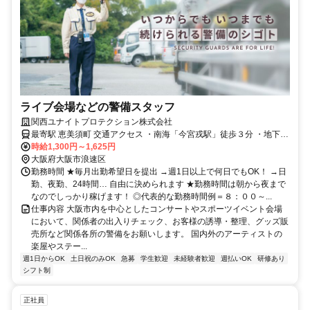
ライブ会場などの警備スタッフ
関西ユナイトプロテクション株式会社
最寄駅 恵美須町 交通アクセス ・南海「今宮戎駅」徒歩３分 ・地下鉄
堺筋線「恵美須町駅」１B出口 徒歩５分 ・地下鉄御堂筋線・四つ橋線
時給1,300円～1,625円
大阪府大阪市浪速区
「大国町駅」1番出口 徒歩６分 改札出口に掲示の周辺地図に当社掲載
勤務時間 ★毎月出勤希望日を提出 →週1日以上で何日でもOK！ →日
勤、夜勤、24時間… 自由に決められます ★勤務時間は朝から夜まで
なのでしっかり稼げます！ ◎代表的な勤務時間例＝８：００～...
仕事内容 大阪市内を中心としたコンサートやスポーツイベント会場
において、関係者の出入りチェック、お客様の誘導・整理、グッズ販
売所など関係各所の警備をお願いします。 国内外のアーティストの
楽屋やステー...
週1日からOK
土日祝のみOK
急募
学生歓迎
未経験者歓迎
週払いOK
研修あり
シフト制
正社員