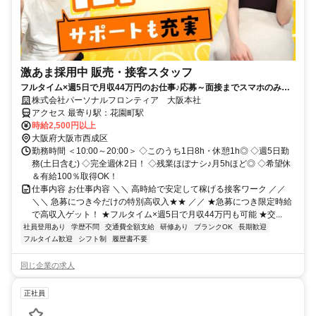
激あま採用中 販売・接客スタッフ
フルタイム×週5日で月収44万円のお仕事♪応募～面接までスマホのみで
完結！履歴書不要◎
株式会社パーソナルフロンティア 大阪本社
アクセス 最寄り駅：花園町駅
時給2,500円以上
大阪府大阪市西成区
勤務時間 ＜10:00～20:00＞ ◇このうち1日8h・休憩1h◎ ◇週5日勤
務(土日含む) ◇完全週休2日！ ◇残業ほぼナシ♪月5hほど◎ ◇希望休
＆有給100％取得OK！
仕事内容 お仕事内容 ＼＼ 高時給で安定して稼げる接客ワーク ／／
＼＼ 急募につき今だけの特別高収入★★ ／／ ★急募につき限定時給
で高収入ゲット！ ★フルタイム×週5日で月収44万円も可能 ★交...
社員登用あり
学歴不問
交通費全額支給
研修あり
ブランクOK
長期歓迎
フルタイム歓迎
シフト制
履歴書不要
同じ企業の求人
正社員