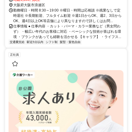
大阪府大阪市浪速区
勤務曜日・時間 8:30～19:00 ※曜日・時間は応相談 ※残業なしで定
時退社 ※長期歓迎、フルタイム歓迎 ※週1日からOK、週2、3日から
OK、週4日以上OK等店舗により異なりますので詳しくはお問...
仕事情報 ● 仕事内容 ・カット・パーマ・カラー業務など（男女問わ
ず） ・幅広い年代のお客様に対応 ・ベーシックな技術が喜ばれる環
境 ・ブランクがあっても経験を活かせる 【キャリア】 ・ライフス...
交通費支給
駅近5分以内
シフト制
髪型・髪色自由
正社員