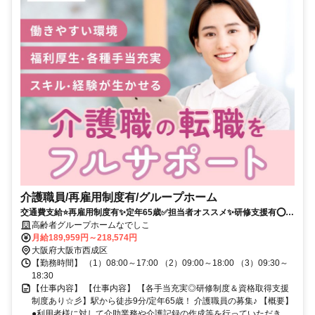
介護職員/再雇用制度有/グループホーム
交通費支給⭐️再雇用制度有✨定年65歳✅️担当者オススメ✨研修支援有⭕️駅
チカ
高齢者グループホームなでしこ
月給189,959円～218,574円
大阪府大阪市西成区
【勤務時間】 （1）08:00～17:00 （2）09:00～18:00 （3）09:30～
18:30
【仕事内容】 【仕事内容】 【各手当充実◎研修制度＆資格取得支援
制度あり☆彡】駅から徒歩9分/定年65歳！ 介護職員の募集♪ 【概要】
●利用者様に対して介助業務や介護記録の作成等を行っていただき