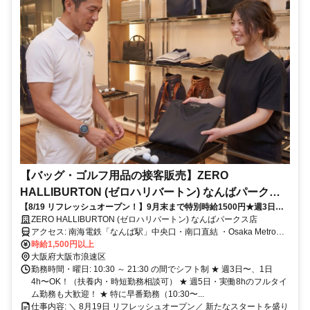
【バッグ・ゴルフ用品の接客販売】ZERO
HALLIBURTON (ゼロハリバートン) なんばパークス
【8/19 リフレッシュオープン！】9月末まで特別時給1500円★週3日・1
店
日4h〜短時間＆扶養内OK！社割・制服あり◎未経験・主婦(夫)・学生・
ZERO HALLIBURTON (ゼロハリバートン) なんばパークス店
フルタイム歓迎♪
アクセス: 南海電鉄「なんば駅」中央口・南口直結 ・Osaka Metro御
堂筋線 「なんば駅」南改札口より徒歩約7分 ・近鉄阪神「大阪難波
時給1,500円以上
駅」東改札口より徒歩約9分
大阪府大阪市浪速区
勤務時間・曜日: 10:30 ～ 21:30 の間でシフト制 ★ 週3日〜、1日
4h〜OK！（扶養内・時短勤務相談可） ★ 週5日・実働8hのフルタイ
ム勤務も大歓迎！ ★ 特に早番勤務（10:30〜...
仕事内容: ＼ 8月19日 リフレッシュオープン／ 新たなスタートを盛り