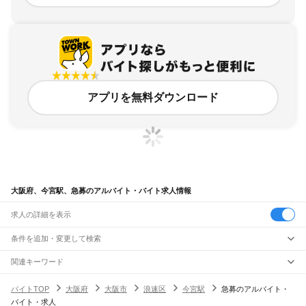
アプリを無料ダウンロード
大阪府、今宮駅、急募のアルバイト・バイト求人情報
求人の詳細を表示
条件を追加・変更して検索
市区町村を追加・変更
関連キーワード
完全在宅ワーク 全国
シール貼り 在宅
現在地周辺
ガチャガチャ
犬カフェ
大阪府
駅を追加・変更
バイトTOP
大阪府
大阪市
浪速区
今宮駅
急募のアルバイト・
大阪府
すべて
バイト・求人
大阪市
すべて