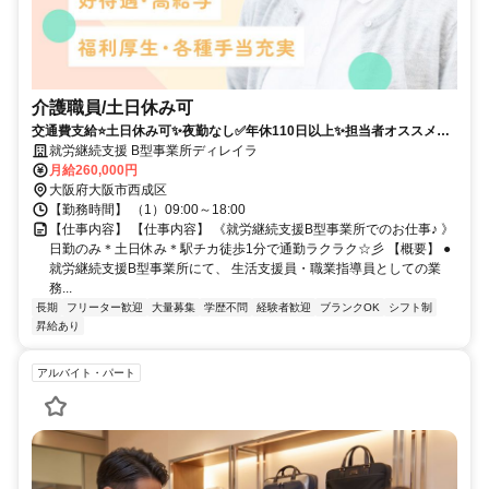
介護職員/土日休み可
交通費支給⭐️土日休み可✨夜勤なし✅️年休110日以上✨担当者オススメ⭕️
研修支援有✨経験者優遇❗️駅チカ
就労継続支援 B型事業所ディレイラ
月給260,000円
大阪府大阪市西成区
【勤務時間】 （1）09:00～18:00
【仕事内容】 【仕事内容】 《就労継続支援B型事業所でのお仕事♪ 》
日勤のみ＊土日休み＊駅チカ徒歩1分で通勤ラクラク☆彡 【概要】 ●
就労継続支援B型事業所にて、 生活支援員・職業指導員としての業
務...
長期
フリーター歓迎
大量募集
学歴不問
経験者歓迎
ブランクOK
シフト制
昇給あり
アルバイト・パート