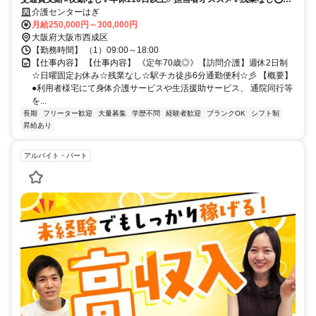
修支援有✨経験者優遇❗️週休2日⭐️駅チカ✊️高額求人
介護センターはぎ
月給250,000円～300,000円
大阪府大阪市西成区
【勤務時間】 （1）09:00～18:00
【仕事内容】 【仕事内容】 《定年70歳◎》【訪問介護】週休2日制
☆日曜固定お休み☆残業なし☆駅チカ徒歩6分通勤便利☆彡 【概要】
●利用者様宅にて身体介護サービスや生活援助サービス、 通院同行等
を...
長期
フリーター歓迎
大量募集
学歴不問
経験者歓迎
ブランクOK
シフト制
昇給あり
アルバイト・パート