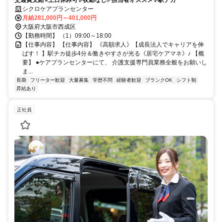
シクロケアプランセンター
月給281,000円～401,000円
大阪府大阪市西成区
【勤務時間】 （1）09:00～18:00
【仕事内容】 【仕事内容】 《高額求人》【成長法人でキャリアを伸
ばす！ 】駅チカ徒歩4分＆働きやすさが光る《居宅ケアマネ》♪ 【概
要】 ●ケアプランセンターにて、 介護支援専門員業務全般をお願いし
ま...
長期
フリーター歓迎
大量募集
学歴不問
経験者歓迎
ブランクOK
シフト制
昇給あり
正社員