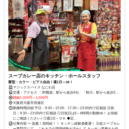
スープカレー店のキッチン・ホールスタッフ
髪型・カラー・ピアス自由！週1日～ok！
マジックスパイス なにわ店
交通・アクセス 「JR難波」駅から徒歩6分、「桜川」駅から徒歩5
分、地下鉄「なんば」駅から徒歩10分
時給1,350円～1,500円
大阪府大阪市浪速区
勤務時間詳細 平日：9:30～15:00、17:30～23:00内で応相談 日祝
日：9:30～23:00内で応相談 ◎日祝日は6～8時間の勤務ok！ お気軽
にご相談ください♪ ◎週1日～ＯＫ ◆定...
仕事内容 ー 急募！高時給！！ キッチン経験者優遇！ 元祖スープカレ
ー専門店にて、 これまでの調理経験を活かして キッチン業務をお任