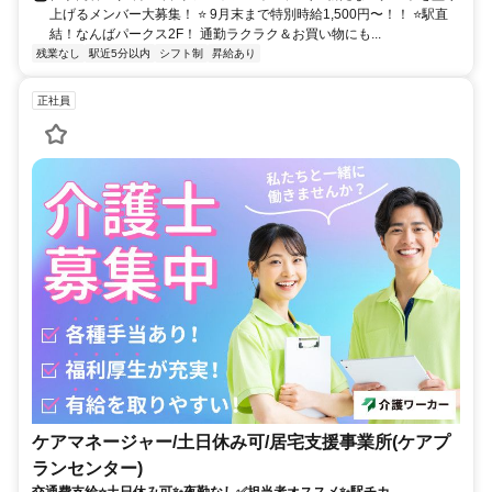
上げるメンバー大募集！ ⭐ 9月末まで特別時給1,500円〜！！ ⭐駅直
結！なんばパークス2F！ 通勤ラクラク＆お買い物にも...
残業なし
駅近5分以内
シフト制
昇給あり
正社員
ケアマネージャー/土日休み可/居宅支援事業所(ケアプ
ランセンター)
交通費支給⭐️土日休み可✨夜勤なし✅️担当者オススメ✨駅チカ