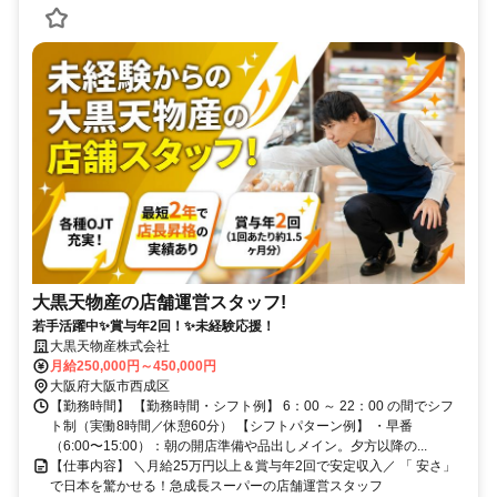
大黒天物産の店舗運営スタッフ!
若手活躍中✨賞与年2回！✨未経験応援！
大黒天物産株式会社
月給250,000円～450,000円
大阪府大阪市西成区
【勤務時間】 【勤務時間・シフト例】 6：00 ～ 22：00 の間でシフ
ト制（実働8時間／休憩60分） 【シフトパターン例】 ・早番
（6:00〜15:00）：朝の開店準備や品出しメイン。夕方以降の...
【仕事内容】 ＼月給25万円以上＆賞与年2回で安定収入／ 「 安さ」
で日本を驚かせる！急成長スーパーの店舗運営スタッフ