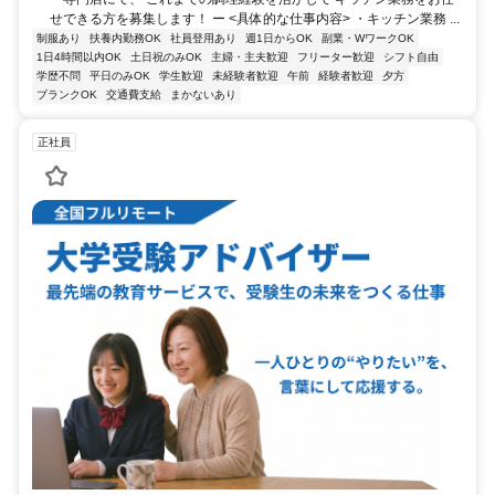
せできる方を募集します！ ー <具体的な仕事内容> ・キッチン業務 ...
制服あり
扶養内勤務OK
社員登用あり
週1日からOK
副業・WワークOK
1日4時間以内OK
土日祝のみOK
主婦・主夫歓迎
フリーター歓迎
シフト自由
学歴不問
平日のみOK
学生歓迎
未経験者歓迎
午前
経験者歓迎
夕方
ブランクOK
交通費支給
まかないあり
正社員