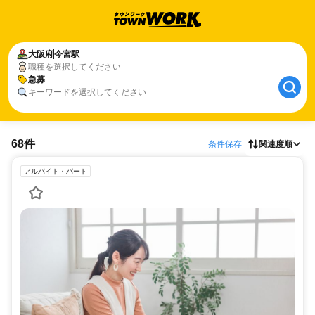
大阪府
今宮駅
職種を選択してください
急募
キーワードを選択してください
68件
条件保存
関連度順
アルバイト・パート