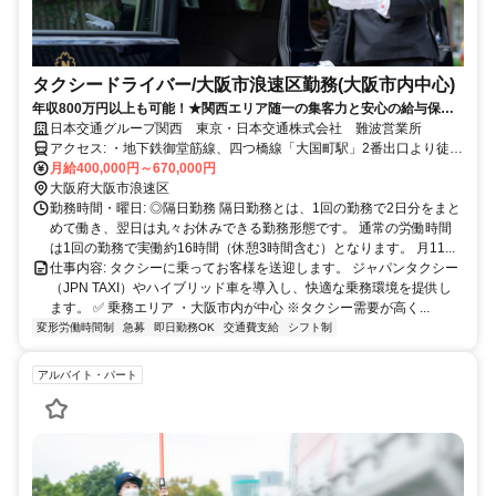
タクシードライバー/大阪市浪速区勤務(大阪市内中心)
年収800万円以上も可能！★関西エリア随一の集客力と安心の給与保証
で未経験から稼げる！
日本交通グループ関西 東京・日本交通株式会社 難波営業所
アクセス: ・地下鉄御堂筋線、四つ橋線「大国町駅」2番出口より徒歩
3分 ✅ マイカー（車・バイク）通勤：可
月給400,000円～670,000円
大阪府大阪市浪速区
勤務時間・曜日: ◎隔日勤務 隔日勤務とは、1回の勤務で2日分をまと
めて働き、翌日は丸々お休みできる勤務形態です。 通常の労働時間
は1回の勤務で実働約16時間（休憩3時間含む）となります。 月11...
仕事内容: タクシーに乗ってお客様を送迎します。 ジャパンタクシー
（JPN TAXI）やハイブリッド車を導入し、快適な乗務環境を提供し
ます。 ✅ 乗務エリア ・大阪市内が中心 ※タクシー需要が高く...
変形労働時間制
急募
即日勤務OK
交通費支給
シフト制
アルバイト・パート