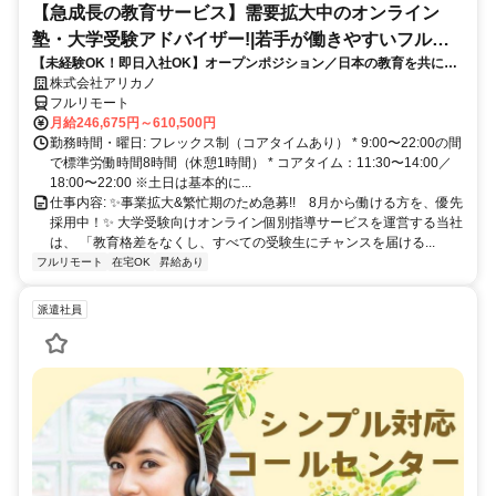
【急成長の教育サービス】需要拡大中のオンライン
塾・大学受験アドバイザー!|若手が働きやすいフルリ
【未経験OK！即日入社OK】オープンポジション／日本の教育を共に変
モート勤務
える仲間を募集します！
株式会社アリカノ
フルリモート
月給246,675円～610,500円
勤務時間・曜日: フレックス制（コアタイムあり） * 9:00〜22:00の間
で標準労働時間8時間（休憩1時間） * コアタイム：11:30〜14:00／
18:00〜22:00 ※土日は基本的に...
仕事内容: ✨️事業拡大&繁忙期のため急募!! 8月から働ける方を、優先
採用中！✨️ 大学受験向けオンライン個別指導サービスを運営する当社
は、 「教育格差をなくし、すべての受験生にチャンスを届ける...
フルリモート
在宅OK
昇給あり
派遣社員