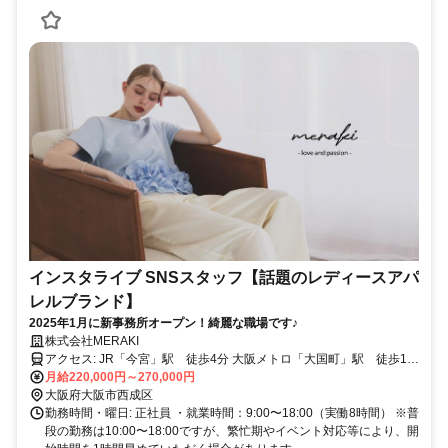
インスタライブ SNSスタッフ【話題のレディースアパ
レルブランド】
2025年1月に新事務所オープン！綺麗な職場です♪
株式会社MERAKI
アクセス: JR「今宮」駅 徒歩4分 大阪メトロ「大国町」駅 徒歩11
分 給与: 月給220,000円〜270,000円 ※残業は原則ありませんが、発
月給220,000円～270,000円
生した場合は法定通り別途支給いたします。 ・昇給年1回 ・賞与（業
大阪府大阪市西成区
績による） ・交通費支給
勤務時間・曜日: 正社員 ・就業時間：9:00〜18:00（実働8時間） ※普
段の勤務は10:00〜18:00ですが、繁忙期やイベント対応等により、開