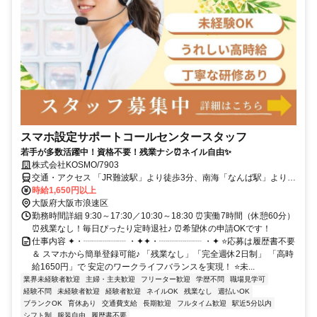
スマホ設定サポートコールセンタースタッフ
若手が多数活躍中！資格不要！残業ナシ⏰ネイル自由✨
株式会社KOSMO/7903
交通・アクセス 「JR難波駅」より徒歩3分、南海「なんば駅」より徒
歩4分、阪神・近鉄「大阪難波駅」より徒歩6分
時給1,650円以上
大阪府大阪市浪速区
勤務時間詳細 9:30～17:30／10:30～18:30 ⏰実働7時間（休憩60分）
⏰残業なし！毎日ぴったり定時退社♪ ⏰希望休の申請OKです！
仕事内容 ✦・┈┈┈┈┈ ・✦✦・┈┈┈┈┈ ・✦ ⭐応募は履歴書不要
＆ スマホから簡単登録可能♪ 「残業なし」「完全週休2日制」 「高時
給1650円」で 安定のワークライフバランスを実現！ ⭐未...
業界未経験者歓迎
主婦・主夫歓迎
フリーター歓迎
学歴不問
職場見学可
経験不問
未経験者歓迎
経験者歓迎
ネイルOK
残業なし
週払いOK
ブランクOK
育休あり
交通費支給
長期歓迎
フルタイム歓迎
駅近5分以内
シフト制
服装自由
履歴書不要