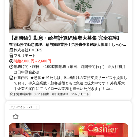
【高時給】勤怠・給与計算経験者大募集 完全在宅!
在宅勤務で勤怠管理、給与関連業務！労務責任者経験大募集！しっかり
稼ぎたい方、注目！
株式会社TIMERS
フルリモート
時給2,000円～2,600円
勤務時間・曜日: ・160時間勤務（曜日、時間帯問わず） ※入社初月
は日中勤務必須
仕事内容: ★急募★ 私たちは、BtoB向けの業務支援サービスを提供し
ており、導入企業数・顧客基盤ともに急速に拡大中です！ 外資系大
手企業の案件にてペイロール業務を担当いただきます！ ////...
変形労働時間制
シフト自由
即日勤務OK
フルリモート
アルバイト・パート