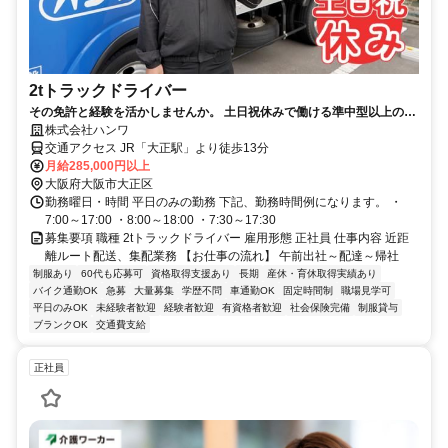
2tトラックドライバー
その免許と経験を活かしませんか。 土日祝休みで働ける準中型以上のド
ライバー募集！
株式会社ハンワ
交通アクセス JR「大正駅」より徒歩13分
月給285,000円以上
大阪府大阪市大正区
勤務曜日・時間 平日のみの勤務 下記、勤務時間例になります。 ・
7:00～17:00 ・8:00～18:00 ・7:30～17:30
募集要項 職種 2tトラックドライバー 雇用形態 正社員 仕事内容 近距
離ルート配送、集配業務 【お仕事の流れ】 午前出社～配達～帰社
制服あり
60代も応募可
資格取得支援あり
長期
産休・育休取得実績あり
バイク通勤OK
急募
大量募集
学歴不問
車通勤OK
固定時間制
職場見学可
平日のみOK
未経験者歓迎
経験者歓迎
有資格者歓迎
社会保険完備
制服貸与
ブランクOK
交通費支給
正社員