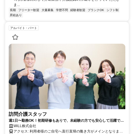
ま...
長期
フリーター歓迎
大量募集
学歴不問
経験者歓迎
ブランクOK
シフト制
昇給あり
アルバイト・パート
訪問介護スタッフ
週1日〜勤務OK！初期研修もありで、未経験の方でも安心して活躍でき
る環境です！
WiLL株式会社
アクセス: 利用者様のご自宅へ直行直帰の働き方がメインとなりま