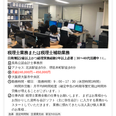
税理士業務または税理士補助業務
日商簿記2級以上かつ経理実務経験2年以上必要｜30〜40代活躍中！/土
日祝休み/繁忙期でも残業少ない/北浜駅近い
長島公認会計士事務所
アクセス: 北浜駅徒歩5分、堺筋本町駅徒歩6分
月給240,000円～450,000円
大阪府大阪市中央区
勤務時間・曜日: 〈勤務時間〉9：00～17：30（休憩時間1時間）
〈時間外労働〉月平均8時間程度（確定申告の時期等繁忙期は時間外
労働が増えることがございます。）
仕事内容: 税理士業務全般の仕事をお願いします。 まずはお客様から
お預かりした資料を会計ソフト（主に弥生会計）に入力する業務から
スタートしていただきます。 業務に慣れてきたら法人及び個人事業
のお客様...
急募
固定時間制
交通費支給
駅近5分以内