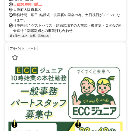
たい方、多様なニーズに対応可能なので、ご自身のペースで仕事が出来
日給20,000円以上
ます！
大阪府大阪市北区
勤務時間・曜日: 結婚式・披露宴の司会の為、土日祝日がメインにな
ります。
仕事内容: * ゲストハウス・結婚式場での人前式・披露宴・２次会の司
会進行 * 新郎新婦との事前打ち合わせ
週1日からOK
急募
昇給あり
アルバイト・パート