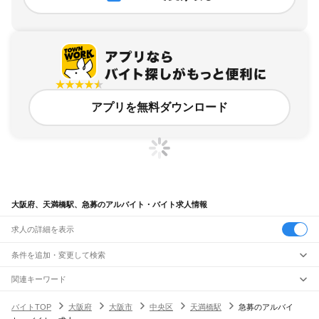
アプリを無料ダウンロード
大阪府、天満橋駅、急募のアルバイト・バイト求人情報
求人の詳細を表示
条件を追加・変更して検索
市区町村を追加・変更
関連キーワード
完全在宅ワーク 全国
シール貼り 在宅
現在地周辺
ガチャガチャ
犬カフェ
大阪府
駅を追加・変更
バイトTOP
大阪府
大阪市
中央区
天満橋駅
急募のアルバイ
大阪府
すべて