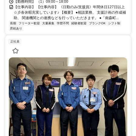
【勤務時間】 （1）09:00～18:00
【仕事内容】 【仕事内容】 《日勤のみ/支援員》年間休日127日以上
☆彡各休暇充実しています♪ 【概要】 ●相談業務、 支援計画の作成補
助、 関連機関との連携などを行っていただきます。 ●「南森町...
長期
フリーター歓迎
大量募集
学歴不問
経験者歓迎
ブランクOK
シフト制
昇給あり
正社員