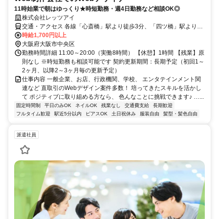
11時始業で朝はゆっくり★時短勤務・週4日勤務など相談OK◎
株式会社レッツアイ
交通・アクセス 各線「心斎橋」駅より徒歩3分、「四ツ橋」駅より徒
歩5分
時給1,700円以上
大阪府大阪市中央区
勤務時間詳細 11:00～20:00（実働8時間） 【休憩】1時間 【残業】原
則なし ※時短勤務も相談可能です 契約更新期間：長期予定（初回1～
2ヶ月、以降2～3ヶ月毎の更新予定）
仕事内容 一般企業、お店、行政機関、学校、 エンタテインメント関
連など 直取引のWebデザイン案件多数！ 培ってきたスキルを活かし
て ポジティブに取り組める方なら、 色んなことに挑戦できます♪ …...
固定時間制
平日のみOK
ネイルOK
残業なし
交通費支給
長期歓迎
フルタイム歓迎
駅近5分以内
ピアスOK
土日祝休み
服装自由
髪型・髪色自由
派遣社員