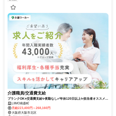
介護職員/交通費支給
ブランクOK⭐️交通費支給✨夜勤なし✅️年休120日以上✨担当者オススメ⭕️
経験者優遇✨駅チカ
LIIMO南森町
月給223,400円～268,160円
大阪府大阪市北区