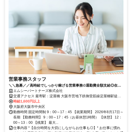
営業事務スタッフ
＼＼急募／／高時給でしっかり稼げる営業事務✩通勤費全額支給◎在宅
可能!!
エムシーパートナーズ株式会社
交通アクセス 最寄駅：淀屋橋 大阪市営地下鉄御堂筋線淀屋橋駅徒歩
５分
時給1,600円以上
大阪府大阪市中央区
勤務時間 固定時間制 9：00～17：45 【就業期間】 2026年8月17日～
長期 【勤務時間】 9：00～17：45（お昼休憩1時間） 【休憩】 12：
00～13：00 【残業】 最大...
仕事内容 *【自分時間を大切にしながらお仕事も◎】* お仕事に慣れ