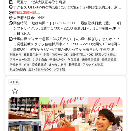
～/食事1食150円♪
二尺五寸 北浜大阪証券取引所店
アクセス OsakaMetro堺筋線 北浜（大阪府）27番口徒歩約1分、京阪
本線 北浜（大阪府）27番口徒歩約1分、京阪中之島線 なにわ橋4番口
時給1,250円以上
徒歩約3分
大阪府大阪市中央区
勤務時間 ・勤務時間： [1] 17:00～22:00 ・最低勤務日数（週）：3日
シフトサイクル：2週間 17:00～22:00 ※週3日～、1日4時間～OK ※
土日祝休み
仕事内容 ディナー急募！学校終わりにお小遣い稼ぎしませんか？ ＊
＼調理補助スタッフ積極採用中／＊ 17:00～22:00の間で1日4時間～
勤務OK！ 夕方からだから学校が終わってから働きたい学生や 週...
制服あり
社員登用あり
副業・WワークOK
1日4時間以内OK
隔週シフト提出
フリーター歓迎
シフト自由
平日のみOK
学生歓迎
未経験者歓迎
経験者歓迎
研修あり
夕方
交通費支給
まかないあり
長期歓迎
フルタイム歓迎
駅近5分以内
週2・3日からOK
シフト制
正社員