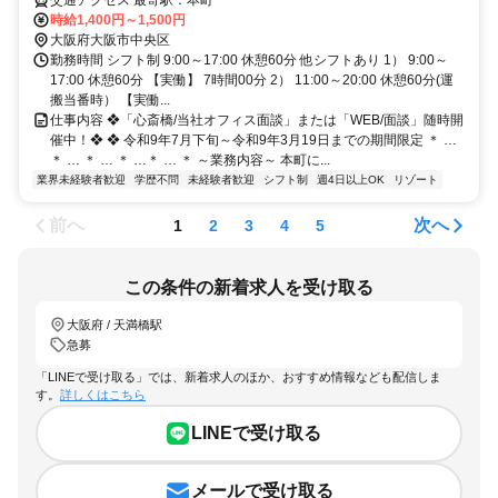
交通アクセス 最寄駅：本町
時給1,400円～1,500円
大阪府大阪市中央区
勤務時間 シフト制 9:00～17:00 休憩60分 他シフトあり 1） 9:00～
17:00 休憩60分 【実働】 7時間00分 2） 11:00～20:00 休憩60分(運
搬当番時） 【実働...
仕事内容 ❖「心斎橋/当社オフィス面談」または「WEB/面談」随時開
催中！❖ ❖ 令和9年7月下旬～令和9年3月19日までの期間限定 ＊ …
＊ … ＊ … ＊ …＊ … ＊ ～業務内容～ 本町に...
業界未経験者歓迎
学歴不問
未経験者歓迎
シフト制
週4日以上OK
リゾート
前へ
次へ
1
2
3
4
5
この条件の新着求人を受け取る
大阪府 / 天満橋駅
急募
「LINEで受け取る」では、新着求人のほか、おすすめ情報なども配信しま
す。
詳しくはこちら
LINEで受け取る
メールで受け取る