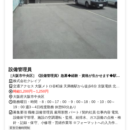
設備管理員
［大阪市中央区］《設備管理員》急募◆経験・資格が生かせます◆駅近
通勤便利◆
株式会社クレイブ
交通アクセス 大阪メトロ谷町線 天満橋駅から徒歩6分 京阪電鉄 北浜
駅から徒歩7分
時給1,200円～1,250円
大阪府大阪市中央区
勤務曜日・時間 ・8：00～17：00 ・9：00～18：00 ・10：00～
19：00 週3～4日程度勤務 休憩60分あり
募集要項 職種 設備管理員 雇用形態 パート / 契約社員 仕事内容 電気
設備保守管理、施設の空調運転・監視、給排水、ガス設備の点検・検
針・記録・保守、小修理・営繕作業等 ※フォーマットへの入力作...
変形労働時間制