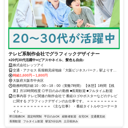
テレビ系制作会社でグラフィックデザイナー
⭐20代30代活躍中⭐ピアスやネイル、髪色も自由♪
株式会社レッツアイ
交通・アクセス 長堀鶴見緑地線「大阪ビジネスパーク」駅よりす
ぐ、各線「京橋」駅より徒歩10分
時給1,600円～1,800円
大阪府大阪市中央区
勤務時間詳細 10：00～18：00（実働7時間） 【休憩】1時間 【残
業】月10時間程度 ◎平日のみの勤務 ■長期歓迎 ■フルタイム歓迎
仕事内容 テレビ関連の制作会社で 番組ロゴやポスターなどのテレビ
に関する グラフィックデザインのお仕事です。 ＝＝＝＝＝＝＝＝＝
＝＝＝＝＝＝＝＝＝＝＝ 《主な仕事》 ・番組タイトルやコーナータ
イト...
即日勤務OK
固定時間制
平日のみOK
経験者歓迎
在宅OK
交通費支給
長期歓迎
フルタイム歓迎
駅近5分以内
土日祝休み