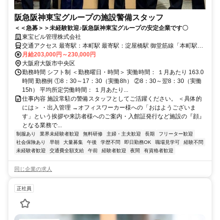
阪急阪神東宝グループの施設警備スタッフ
＜＜急募＞＞未経験歓迎♪阪急阪神東宝グループの安定企業です〇
東宝ビル管理株式会社
交通アクセス 最寄駅：本町駅 最寄駅：淀屋橋駅 御堂筋線「本町駅」
「淀屋橋駅」から徒歩1分 【勤務地】 大阪府大阪市中央区伏見町４丁
月給203,000円～230,000円
目１−１ ※他、大阪市内や神戸市内の事業所で働いていただく場合も
大阪府大阪市中央区
ございます。 居住地等は考慮いたしますのでお気軽にご相談くださ
勤務時間 シフト制 ＜勤務曜日・時間＞ 実働時間： １月あたり 163.0
い！
時間 勤務例 ①8：30～17：30（実働8h） ②8：30～翌8：30（実働
15h） 平均所定労働時間： １月あたり...
仕事内容 施設常駐の警備スタッフとしてご活躍ください。 ＜具体的
には＞ ・出入管理 →オフィスワーカー様への「おはようございま
す」という挨拶や来訪者様へのご案内・入館証発行など施設の『顔』
となる業務で...
制服あり
業界未経験者歓迎
無料研修
主婦・主夫歓迎
長期
フリーター歓迎
社会保険あり
早朝
大量募集
午後
学歴不問
即日勤務OK
職場見学可
経験不問
未経験者歓迎
交通費全額支給
午前
経験者歓迎
夜間
有資格者歓迎
同じ企業の求人
正社員