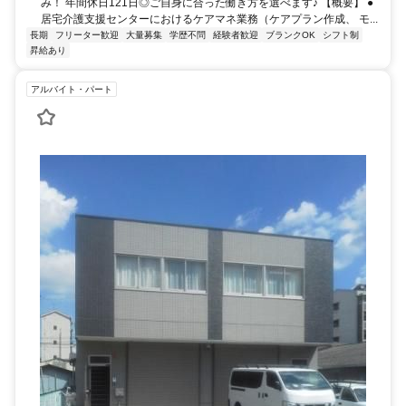
み！ 年間休日121日◎ご自身に合った働き方を選べます♪ 【概要】 ●
居宅介護支援センターにおけるケアマネ業務（ケアプラン作成、 モ...
長期
フリーター歓迎
大量募集
学歴不問
経験者歓迎
ブランクOK
シフト制
昇給あり
アルバイト・パート