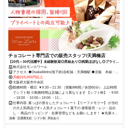
チョコレート専門店での販売スタッフ/天満橋店
【20代～30代活躍中】未経験歓迎◎昇給あり◎残業ほぼなし◎プライベ
ートとの両立ができます！
株式会社モンロワール
アクセス: ◆OsakaMetro(地下鉄)谷町線；天満橋駅 ◆京阪 本線・中
之島線；天満橋駅 給与: 月給 22.5万円～ ※交通費一部支給（月
月給225,000円以上
24,000円まで） ※経験やスキルを配慮して決定します ※昇給あり ※
大阪府大阪市中央区
上記には一律手当を含みます ※1分単位で残業手当を 支給しています
勤務時間・曜日: ▼9:30～21:30 （実働8時間／休憩60分） 上記時間
【モデル月収例】 ■店長/245,000円～（手当含む） ■店長代
でシフト制 ※勤務時間は店舗により異なります 【シフト例】 ・9:00
理/220,000円～（手当含む） ■副店長/月給：215,000円～（手当含
～18:00 ・10:00～19:00 ・11:...
む） 【モデル年収例】 ■販売スタッフ/280万円（1年目） ■副店長・
仕事内容: 葉っぱの形をしたチョコレート【リーフメモリー】 が当社
店長サブ/290～320万（2年目） ■店長/360万～380万（3～5年目）
の大人気商品です♪ 人気チョコレート菓子の 接客販売・レジ・品出
し・ 商品のラッピング・在庫管理などを お願いします！ ★先輩ス...
急募
交通費支給
シフト制
昇給あり