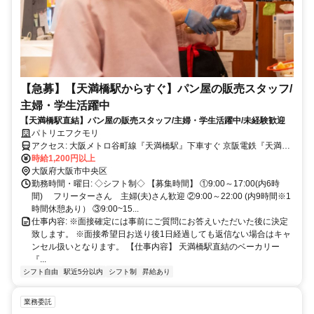
【急募】【天満橋駅からすぐ】パン屋の販売スタッフ/
主婦・学生活躍中
【天満橋駅直結】パン屋の販売スタッフ/主婦・学生活躍中/未経験歓迎
パトリエフクモリ
アクセス: 大阪メトロ谷町線『天満橋駅』下車すぐ 京阪電鉄『天満橋
駅』下車すぐ ※従業員通用口は正面玄関と別の場所にあります。 京
時給1,200円以上
阪シティーモール天満橋お客様駐車場隣
大阪府大阪市中央区
勤務時間・曜日: ◇シフト制◇ 【募集時間】 ①9:00～17:00(内6時
間) フリーターさん 主婦(夫)さん歓迎 ②9:00～22:00 (内9時間※1
時間休憩あり） ③9:00~15...
仕事内容: ※面接確定には事前にご質問にお答えいただいた後に決定
致します。 ※面接希望日お送り後1日経過しても返信ない場合はキャ
ンセル扱いとなります。 【仕事内容】 天満橋駅直結のベーカリー
『...
シフト自由
駅近5分以内
シフト制
昇給あり
業務委託