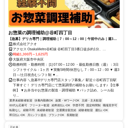
お惣菜の調理補助@谷町四丁目
【急募】デリカ専門｜調理補助｜7：00～12：00｜午前中のみ｜週3日
～｜未経験歓迎｜日払い・週払いOK☆
株式会社アクオ
アクセス OsakaMetro谷町線 谷町四丁目3番口徒歩約1分、
OsakaMetro谷町線 谷町四丁目3番口徒歩約1分、OsakaMetro谷町線
時給1,300円～1,625円
天満橋4番口徒歩約10分 谷町四丁目駅4番出口からすぐ！
大阪府大阪市中央区
勤務時間 ・勤務時間： [1] 07:00～12:00 ・最低勤務日数（週）：3日
シフトサイクル：1ヶ月 ▼実働5時間/休憩なし 7：00～12：00 ▼ 週3
日～/土日祝含むシフト制 ▼...
仕事内容 ＼急募!!!デリカ専門店スタッフ募集／ 駅近☆谷町四丁目駅
下車すぐ！ デリカ専門店にて惣菜調理の補助をお願いします♪ 【仕事
例】 ▼お弁当やお惣菜の製造・調理補助 ▼パック詰め、シール貼
り...
業界未経験者歓迎
扶養内勤務OK
副業・WワークOK
主婦・主夫歓迎
60代も応募可
フリーター歓迎
給料前払いOK
学歴不問
固定時間制
職場見学可
転勤なし
経験不問
未経験者歓迎
交通費全額支給
経験者歓迎
週払いOK
即日払いOK
月1シフト提出
ブランクOK
長期歓迎
正社員