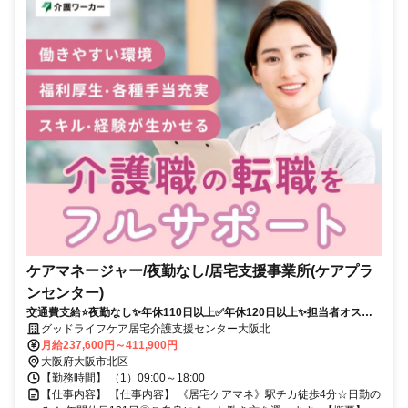
ケアマネージャー/夜勤なし/居宅支援事業所(ケアプラ
ンセンター)
交通費支給⭐️夜勤なし✨年休110日以上✅️年休120日以上✨担当者オスス
メ⭕️経験者優遇✨駅チカ
グッドライフケア居宅介護支援センター大阪北
月給237,600円～411,900円
大阪府大阪市北区
【勤務時間】 （1）09:00～18:00
【仕事内容】 【仕事内容】 《居宅ケアマネ》駅チカ徒歩4分☆日勤の