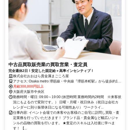
中古品買取販売業の買取営業・査定員
完全週休2日！安定した固定給＋高率インセンティブ！
株式会社おおはら貴金属まごころ屋
アクセス: Osaka metro 堺筋線・中央線『堺筋本町駅』から徒歩約10
分 Osaka metro 長堀鶴見緑地線『松屋町駅』から徒歩約7分 Osaka
月給300,000円以上
metro 谷町線・中央線『谷町4丁目駅』から徒歩約12分
大阪府大阪市中央区
勤務時間・曜日: 09:00～19:00 (休憩時間 業務時間内2時間 ※来客状
況にもよるので変則です。） 日曜・月曜・祝日休み（祝日は会社カ
レンダーに則り振替休日になる可能性あり） ワークライ...
仕事内容: イベント会場での来客やお客様のご自宅に訪問し買取・査
定業務を行っていただきます！ ブランド品・貴金属など幅広いジャ
ンルの品物の買取を行います。 ★査定のスキルは入社後に学べま
す！ 【...