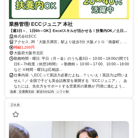
業務管理/ ECCジュニア 本社
【週3日～、1日6h～OK】Excelスキルが活かせる！扶養内OK／土日祝
休み・長期休暇あり／駅チカ
株式会社ECC
アクセス: JR「大阪天満宮」駅より徒歩3分 大阪メトロ「南森町」駅
より徒歩5分（JR8号出口）
時給1,200円
大阪府大阪市北区
勤務時間・曜日: 平日（月～金）のうち週3日～ 10:00～18:00の間で1
日6～7h程度（休憩1時間） ＜勤務例＞ 10:00～17:00、10:00～18:00
など ※時間・曜日は応相談...
仕事内容: ＼ECCって英語力必要だよね…？ いいえ！英語力は問いま
せん！／ 全国で子ども英会話教室を展開する「ECCジュニア」。 あ
なたには、先生方をサポートする営業所の業務が 円滑に進むよう...
急募
交通費支給
駅近5分以内
シフト制
正社員