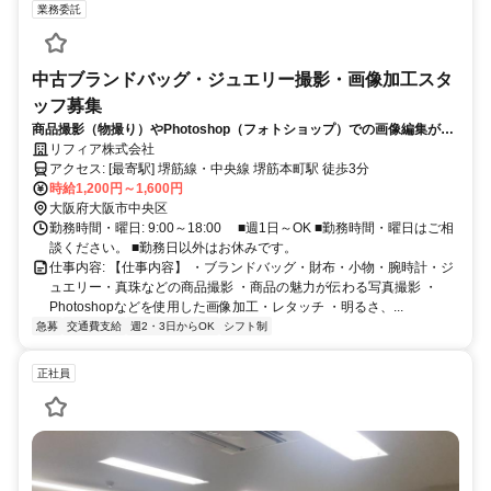
業務委託
中古ブランドバッグ・ジュエリー撮影・画像加工スタ
ッフ募集
商品撮影（物撮り）やPhotoshop（フォトショップ）での画像編集が得
意な方！！
リフィア株式会社
アクセス: [最寄駅] 堺筋線・中央線 堺筋本町駅 徒歩3分
時給1,200円～1,600円
大阪府大阪市中央区
勤務時間・曜日: 9:00～18:00 ■週1日～OK ■勤務時間・曜日はご相
談ください。 ■勤務日以外はお休みです。
仕事内容: 【仕事内容】 ・ブランドバッグ・財布・小物・腕時計・ジ
ュエリー・真珠などの商品撮影 ・商品の魅力が伝わる写真撮影 ・
Photoshopなどを使用した画像加工・レタッチ ・明るさ、...
急募
交通費支給
週2・3日からOK
シフト制
正社員