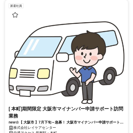
派遣社員
[ 本町]期間限定 大阪市マイナンバー申請サポート訪問
業務
new☆【 大阪市 】7月下旬～急募！ 大阪市マイナンバー申請サポート訪
問のお仕事 ★
株式会社レイケアセンター