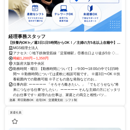
経理事務スタッフ
【扶養内OK✨／週3日1日5時間からOK！／主婦の方5名以上在籍中】未
経験から“手に職”スキルをつけられる環境です！
MGS税理士法人
アクセス: ◇地下鉄御堂筋線「淀屋橋駅」⑪番出口より徒歩5分 ◇地
下鉄堺筋線「北浜駅」⑥番出口より徒歩5分
時給1,200円～1,350円
大阪府大阪市中央区
勤務時間・曜日: 【勤務時間について】 ✅️9:00〜18:00の中で1日5時
間〜 ※勤務時間については柔軟に相談可能です。 ※週3日〜OK ※扶
養範囲内での勤務可能 ※子どもの急な発熱などのお...
仕事内容: ーーーーー 「そろそろ働きたい。」 「でもどうせなら“将
来につながる仕事”がしたい」 ーーーーー そんな主婦の方にピッタリ
のお仕事です✨️ 経理のお仕事は、家庭との両立と相性バツ...
急募
即日勤務OK
在宅OK
交通費支給
シフト制
派遣社員