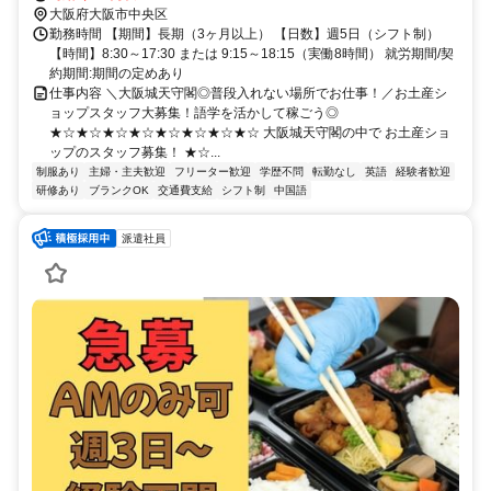
大阪府大阪市中央区
勤務時間 【期間】長期（3ヶ月以上） 【日数】週5日（シフト制）
【時間】8:30～17:30 または 9:15～18:15（実働8時間） 就労期間/契
約期間:期間の定めあり
仕事内容 ＼大阪城天守閣◎普段入れない場所でお仕事！／お土産シ
ョップスタッフ大募集！語学を活かして稼ごう◎
★☆★☆★☆★☆★☆★☆★☆★☆ 大阪城天守閣の中で お土産ショ
ップのスタッフ募集！ ★☆...
制服あり
主婦・主夫歓迎
フリーター歓迎
学歴不問
転勤なし
英語
経験者歓迎
研修あり
ブランクOK
交通費支給
シフト制
中国語
派遣社員