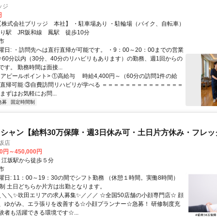
ッジ
円
・最寄り駅 JR阪和線 鳳駅 徒歩10分
市
曜日: ・訪問先へは直行直帰が可能です。 ・9：00～20：00までの営業
件60分以内（30分、40分のリハビリもあります）の勤務、週1回からの
す。 勤務時間は面接...
< アピールポイント> ①高給与 時給4,400円～（60分の訪問1件の給
行直帰可能 ③自費訪問リハビリが学べる ＝＝＝＝＝＝＝＝＝＝＝＝＝＝
まずはお気軽にお問...
急募
固定時間制
シャン【給料30万保障・週3日休み可・土日片方休み・フレッ
坂店
00円～450,000円
クセス: ・江坂駅から徒歩５分
市
日: 11：00～19：30の間でシフト勤務 （休憩１時間。実働8時間）
日制 土日どちらか片方は出勤となります。
 ＼＼＼✨吹田エリアの求人募集✨／／／ ☆全国50店舗の小顔専門店☆ 顔
、ゆがみ、エラ張りを改善する☆小顔プランナー☆急募！ 研修制度充
験者も活躍できる環境です☆...