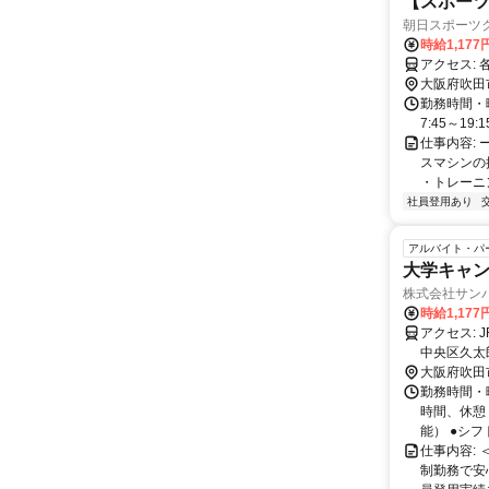
【スポー
朝日スポーツクラ
時給1,177
ア
大阪府吹田
勤務時間・曜日
7:45～1
仕事内容:
スマシンの
・トレーニン
社員登用あり
アルバイト・パ
大学キャ
株式会社サン
時給1,177
アクセス: JR「岸辺駅」より徒歩5分 ＜事業所所在地（選考場所）＞ 大阪府大阪市
中央区久太郎町4丁目2
町駅」より
大阪府吹田
勤務時間・曜
時間、休憩
能） ●シフト
仕事内容:
制勤務で安