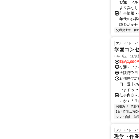
歓迎、フル
より異なりま
仕事情報 
年代のお客
験を活かせる
交通費支給
駅
アルバイト・パ
学園コン
3年B組 江坂
時給3,00
交通・アク
大阪府吹田
勤務時間詳細
日・週末の
いますっ ▼
仕事内容 ⭒﹐
にかく人手が
制服あり
業界
1日4時間以内O
シフト自由
学
アルバイト・パ
理学・作