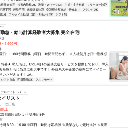
未経験者歓迎
扶養内勤務OK
副業・WワークOK
主婦・主夫歓迎
フリーター歓迎
学歴不問
経験不問
未経験者歓迎
交通費全額支給
研修あり
ブランクOK
期歓迎
フルタイム歓迎
週2・3日からOK
シフト制
ート
勤怠・給与計算経験者大募集 完全在宅!
RS
円～2,600円
ト
曜日: ・160時間勤務（曜日、時間帯問わず） ※入社初月は日中勤務必
 ★急募★ 私たちは、BtoB向けの業務支援サービスを提供しており、導入
客基盤ともに急速に拡大中です！ 外資系大手企業の案件にてペイロー
ただきます！ ////...
シフト自由
即日勤務OK
フルリモート
アルバイト・パート
タイリスト
ュ 吹田店
0円以上
R京都線吹田駅より 徒歩約3分
市
間 8:30～19:00 ※曜日・時間は応相談 ※残業なしで定時退社 ※長期