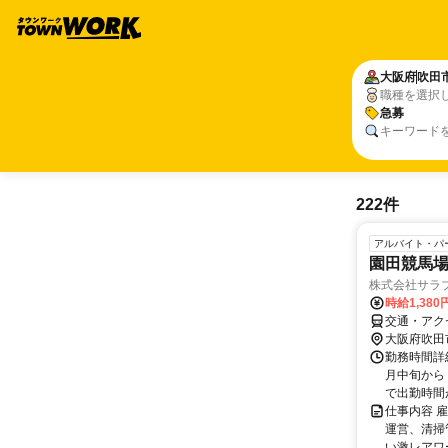
大阪府
吹田
職種を選択
急募
キーワード
222件
アルバイト・パ
園田競馬
株式会社サラ
時給1,380
交通・アク
大阪府吹田
勤務時間詳細
月中旬から
で出勤時間が1
仕事内容 
運営、清掃
い激レアワー