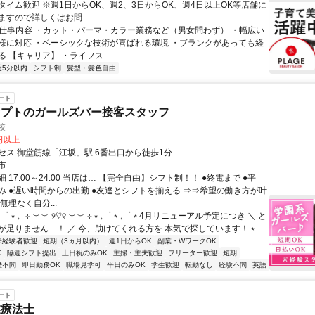
タイム歓迎 ※週1日からOK、週2、3日からOK、週4日以上OK等店舗に
すので詳しくはお問...
● 仕事内容 ・カット・パーマ・カラー業務など（男女問わず） ・幅広い
様に対応 ・ベーシックな技術が喜ばれる環境 ・ブランクがあっても経
 【キャリア】 ・ライフス...
近5分以内
シフト制
髪型・髪色自由
ート
セプトのガールズバー接客スタッフ
校
0円以上
セス 御堂筋線「江坂」駅 6番出口から徒歩1分
市
 17:00～24:00 当店は… 【完全自由】シフト制！！ ●終電まで ●平
み ●遅い時間からの出勤 ●友達とシフトを揃える ⇒⇒希望の働き方が叶
無理なく自分...
 ॱ ⭒﹐ ⊹ ︶︶ ୨♡୧ ︶︶ ⊹ ⭒﹐ ॱ ⭒﹐ ॱ ⭒ 4月リニューアル予定につき ＼ と
足りません…！ ／ 今、助けてくれる方を 本気で探しています！ ⭒...
未経験者歓迎
短期（3ヵ月以内）
週1日からOK
副業・WワークOK
K
隔週シフト提出
土日祝のみOK
主婦・主夫歓迎
フリーター歓迎
短期
歴不問
即日勤務OK
職場見学可
平日のみOK
学生歓迎
転勤なし
経験不問
英語
ート
業療法士