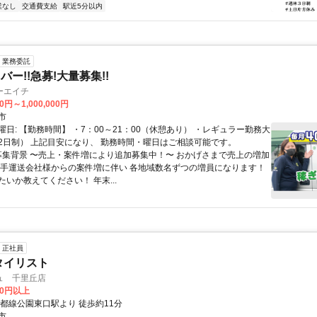
業なし
交通費支給
駅近5分以内
業務委託
ー!!急募!大量募集!!
ーエイチ
0円～1,000,000円
市
日: 【勤務時間】 ・7：00～21：00（休憩あり） ・レギュラー勤務大
2日制） 上記目安になり、 勤務時間・曜日はご相談可能です。
 募集背景 〜売上・案件増により追加募集中！〜 おかげさまで売上の増加
大手運送会社様からの案件増に伴い 各地域数名ずつの増員になります！
いか教えてください！ 年末...
正社員
タイリスト
ュ 千里丘店
00円以上
彩都線公園東口駅より 徒歩約11分
市