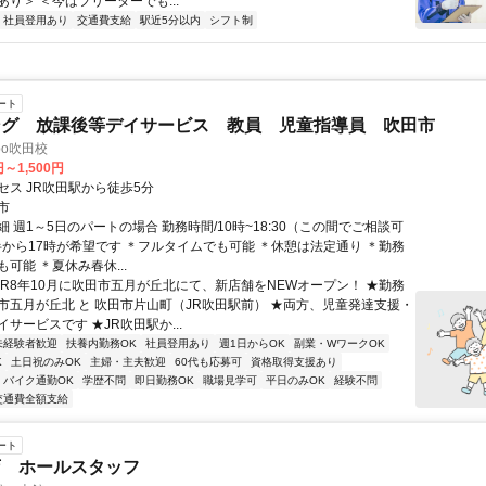
り＞ ＜今はフリーターでも...
社員登用あり
交通費支給
駅近5分以内
シフト制
ート
ング 放課後等デイサービス 教員 児童指導員 吹田市
bo吹田校
円～1,500円
セス JR吹田駅から徒歩5分
市
 週1～5日のパートの場合 勤務時間/10時~18:30（この間でご相談可
時半から17時が希望です ＊フルタイムでも可能 ＊休憩は法定通り ＊勤務
可能 ＊夏休み春休...
★R8年10月に吹田市五月が丘北にて、新店舗をNEWオープン！ ★勤務
市五月が丘北 と 吹田市片山町（JR吹田駅前） ★両方、児童発達支援・
サービスです ★JR吹田駅か...
未経験者歓迎
扶養内勤務OK
社員登用あり
週1日からOK
副業・WワークOK
K
土日祝のみOK
主婦・主夫歓迎
60代も応募可
資格取得支援あり
バイク通勤OK
学歴不問
即日勤務OK
職場見学可
平日のみOK
経験不問
交通費全額支給
ート
店 ホールスタッフ