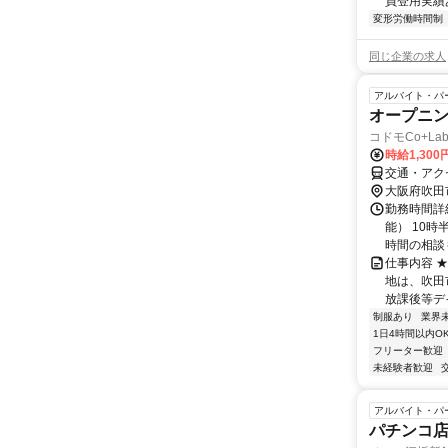
員登用実績あ
変形労働時間制
同じ企業の求人
アルバイト・パ
オープニ
コドモCo+La
時給1,300
交通・アク
大阪府吹田
勤務時間詳細
能） 10
時間の相談も
仕事内容 
地は、吹田
放課後等デイ
制服あり
業界
1日4時間以内O
フリーター歓迎
未経験者歓迎
アルバイト・パ
パチンコ