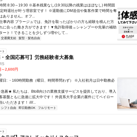
間 8:30～19:30 ※基本残業なし(19:30以降の残業はほぼなし) 時間固
 定時退社が叶う理容室です！ ※退勤後にDM送信や集客作業で時間を奪
ありません。オフ...
● 仕事内容 プラージュでは、免許を取ったばかりの方も経験を積んだ方
れに合った働き方ができます！▼免許取得後→シャンプーや先輩の補助
タート！できることを少しずつ増やして...
交通費支給
髪型・髪色自由
ート
宅・全国応募可】労務経験者大募集
RS
円～2,600円
ト
曜日: ・160時間勤務（曜日、時間帯問わず） ※入社初月は日中勤務必
 ★急募★ 私たちは、BtoB向けの業務支援サービスを提供しており、導入
客基盤ともに急速に拡大中です！ 外資系大手企業の案件にてペイロー
ただきます！ ////...
シフト自由
即日勤務OK
フルリモート
ート