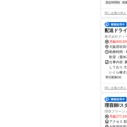
固定時間制
残
同じ企業の求人
配送ドライバ
株式会社ディ
月給400,00
大阪府吹田
勤務時間・曜
歓迎（週休
仕事内容:
しており 
いくら稼ぎた
即日勤務OK
同じ企業の求人
理容師/ス
理容プラージ
月給277,2
アクセス 
大阪府吹田