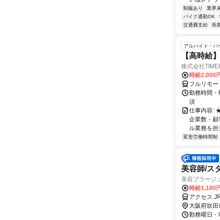
制服あり
業界
バイク通勤OK
交通費支給
長
アルバイト・パ
【高時給】
株式会社TIME
時給2,000
フルリモー
勤務時間・
須
仕事内容:
企業数・顧
ル業務を担当い
変形労働時間制
美容師/ス
美容プラージ
時給1,18
アクセス J
大阪府吹田
勤務曜日・時