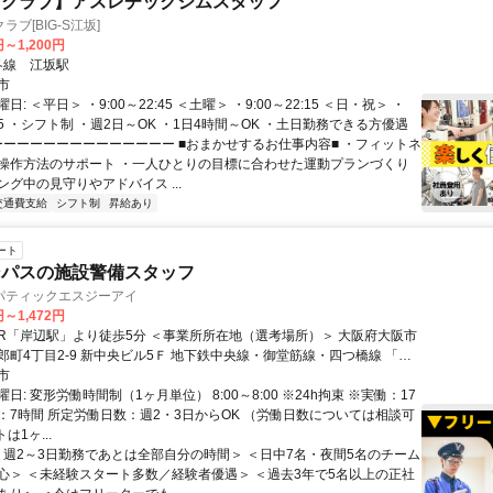
ツクラブ】アスレチックジムスタッフ
ブ[BIG-S江坂]
円～1,200円
クセス: 各線 江坂駅
市
: ＜平日＞ ・9:00～22:45 ＜土曜＞ ・9:00～22:15 ＜日・祝＞ ・
9:15 ・シフト制 ・週2日～OK ・1日4時間～OK ・土日勤務できる方優遇
 ーーーーーーーーーーーーーー ■おまかせするお仕事内容■ ・フィットネ
操作方法のサポート ・一人ひとりの目標に合わせた運動プランづくり
グ中の見守りやアドバイス ...
交通費支給
シフト制
昇給あり
ート
ンパスの施設警備スタッフ
パティックエスジーアイ
円～1,472円
-9 新中央ビル5Ｆ 地下鉄中央線・御堂筋線・四つ橋線 「本
徒歩1分
市
日: 変形労働時間制（1ヶ月単位） 8:00～8:00 ※24h拘束 ※実働：17
：7時間 所定労働日数：週2・3日からOK （労働日数については相談可
は1ヶ...
 ＜週2～3日勤務であとは全部自分の時間＞ ＜日中7名・夜間5名のチーム
心＞ ＜未経験スタート多数／経験者優遇＞ ＜過去3年で5名以上の正社