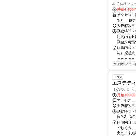
株式会社ブリ
時給4,400
アクセス: 【株式会社ブリッジ 本社】 ・駐車場あり ・駐輪場（バイク、自転車）
あり 
大阪府吹田
勤務時間・
時間内で1
勤務が可能で
仕事内容: 
与） ②直
＝＝＝＝＝ 
週1日からOK
正社員
エステティ
【KSラボ】江
月給300,0
ア
大阪府吹田
勤務時間・曜
週休2～3
仕事内容:
のむくみ、
実で、未経