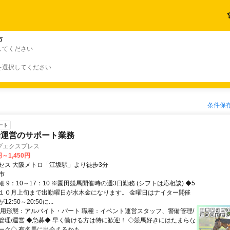
市
してください
を選択してください
条件保
ート
場運営のサポート業務
ブエクスプレス
円～1,450円
セス 大阪メトロ「江坂駅」より徒歩3分
市
 9：10～17：10 ※園田競馬開催時の週3日勤務 (シフトは応相談) ◆5
１０月上旬まで出勤曜日が水木金になります。 金曜日はナイター開催
2:50～20:50に...
雇用形態：アルバイト・パート 職種：イベント運営スタッフ、警備管理/
管理/運営 ◆急募◆ 早く働ける方は特に歓迎！ ◇競馬好きにはたまらな
ク◇ 有名馬に出会えるかも...