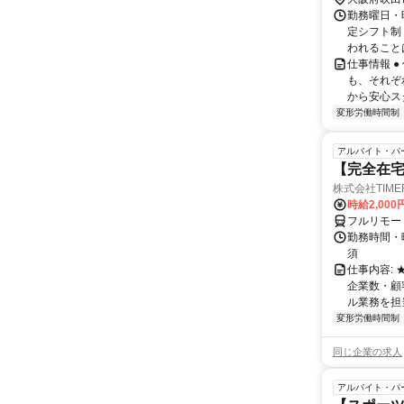
勤務曜日・時
定シフト制
われることは
仕事情報 
も、それぞ
から安心ス
変形労働時間制
アルバイト・パ
【完全在
株式会社TIME
時給2,000
フルリモー
勤務時間・
須
仕事内容:
企業数・顧
ル業務を担当い
変形労働時間制
同じ企業の求人
アルバイト・パ