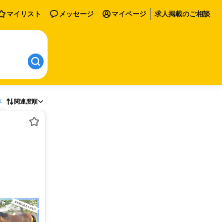
マイリスト
メッセージ
マイページ
求人掲載のご相談
存
関連度順