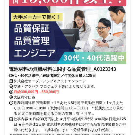
電池材料の無機材料に関する品質管理_A0123343
30代・40代活躍中／経験者限定／年間休日最大125日
株式会社オープンアップネクストエンジニア
交通・アクセス プロジェクト先により異なります。
月給300,000円～550,000円
大阪府守口市
勤務時間詳細 実働時間：1日あたり8時間 平均勤務日数：1ヶ月あた
り20日 9:00～18:00（休憩時間12:00～13:00） ＊配属先により異な
る 所定労働時間を超える労働の有無：有 ＊月平...
仕事内容 ★月給30万円以上 ★月平均残業9.2時間 ★年間休日最大125
日 ★完全週休2日制 電池材料の無機材料に関する品質管理業務をご担
当いただきます。 ＜具体的には＞ ・分析作業および前処理...