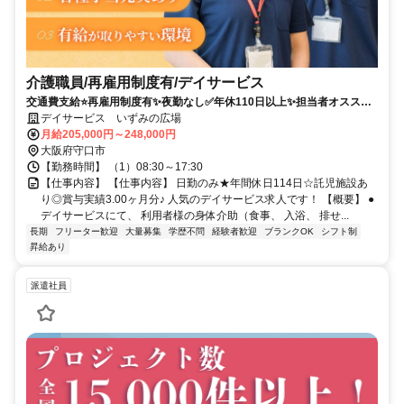
介護職員/再雇用制度有/デイサービス
交通費支給⭐️再雇用制度有✨夜勤なし✅️年休110日以上✨担当者オススメ
⭕️研修支援有✨経験者優遇❗️車通勤ＯＫ
デイサービス いずみの広場
月給205,000円～248,000円
大阪府守口市
【勤務時間】 （1）08:30～17:30
【仕事内容】 【仕事内容】 日勤のみ★年間休日114日☆託児施設あ
り◎賞与実績3.00ヶ月分♪ 人気のデイサービス求人です！ 【概要】 ●
デイサービスにて、 利用者様の身体介助（食事、 入浴、 排せ...
長期
フリーター歓迎
大量募集
学歴不問
経験者歓迎
ブランクOK
シフト制
昇給あり
派遣社員