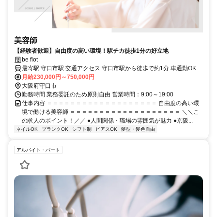
美容師
【経験者歓迎】自由度の高い環境！駅チカ徒歩1分の好立地
be flot
最寄駅 守口市駅 交通アクセス 守口市駅から徒歩で約1分 車通勤OK
バイク通勤OK
月給230,000円～750,000円
大阪府守口市
勤務時間 業務委託のため原則自由 営業時間：9:00～19:00
仕事内容 ＝＝＝＝＝＝＝＝＝＝＝＝＝＝＝＝＝＝＝ 自由度の高い環
境で働ける美容師 ＝＝＝＝＝＝＝＝＝＝＝＝＝＝＝＝＝＝＝ ＼＼こ
の求人のポイント！／／ ●人間関係・職場の雰囲気が魅力 ●京阪...
ネイルOK
ブランクOK
シフト制
ピアスOK
髪型・髪色自由
アルバイト・パート