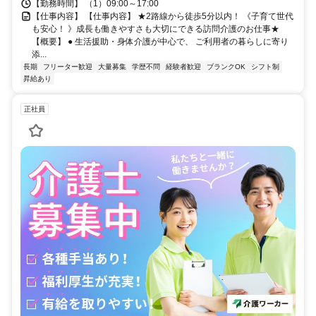
【勤務時間】 （1）09:00～17:00
【仕事内容】 【仕事内容】 ★2路線から徒歩5分以内！ 《子育て世代
も安心！ 》成長も働きやすさも大切にできる訪問介護のお仕事★
【概要】 ● 生活援助・身体介護が中心で、 ご利用者の暮らしに寄り
添...
長期
フリーター歓迎
大量募集
学歴不問
経験者歓迎
ブランクOK
シフト制
昇給あり
正社員