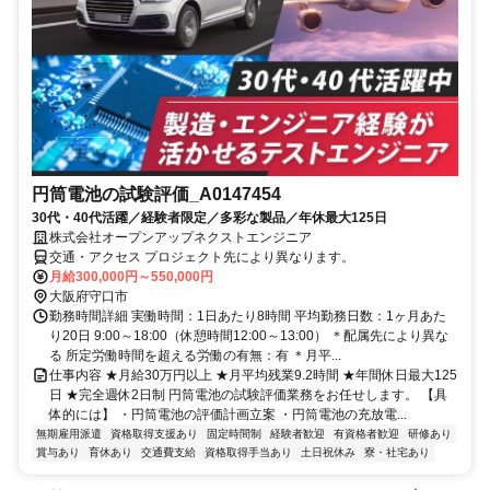
円筒電池の試験評価_A0147454
30代・40代活躍／経験者限定／多彩な製品／年休最大125日
株式会社オープンアップネクストエンジニア
交通・アクセス プロジェクト先により異なります。
月給300,000円～550,000円
大阪府守口市
勤務時間詳細 実働時間：1日あたり8時間 平均勤務日数：1ヶ月あた
り20日 9:00～18:00（休憩時間12:00～13:00） ＊配属先により異な
る 所定労働時間を超える労働の有無：有 ＊月平...
仕事内容 ★月給30万円以上 ★月平均残業9.2時間 ★年間休日最大125
日 ★完全週休2日制 円筒電池の試験評価業務をお任せします。 【具
体的には】 ・円筒電池の評価計画立案 ・円筒電池の充放電...
無期雇用派遣
資格取得支援あり
固定時間制
経験者歓迎
有資格者歓迎
研修あり
賞与あり
育休あり
交通費支給
資格取得手当あり
土日祝休み
寮・社宅あり