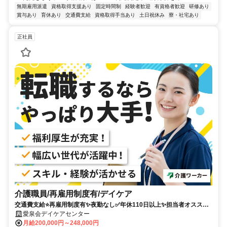
無期雇用派遣
資格取得支援あり
固定時間制
経験者歓迎
有資格者歓迎
研修あり
賞与あり
育休あり
交通費支給
資格取得手当あり
土日祝休み
寮・社宅あり
正社員
介護職員/再雇用制度有/デイケア
交通費支給⭐️再雇用制度有✨夜勤なし✅️年休110日以上✨担当者オススメ
⭕️研修支援有✨経験者優遇❗️車通勤ＯＫ
愛泉会デイケアセンター
月給200,000円～248,000円