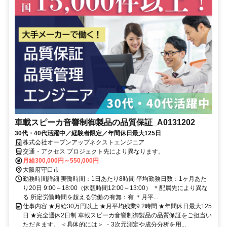
車載スピーカ音響制御製品の品質保証_A0131202
30代・40代活躍中／経験者限定／年間休日最大125日
株式会社オープンアップネクストエンジニア
交通・アクセス プロジェクト先により異なります。
月給300,000円～550,000円
大阪府守口市
勤務時間詳細 実働時間：1日あたり8時間 平均勤務日数：1ヶ月あた
り20日 9:00～18:00（休憩時間12:00～13:00） ＊配属先により異な
る 所定労働時間を超える労働の有無：有 ＊月平...
仕事内容 ★月給30万円以上 ★月平均残業9.2時間 ★年間休日最大125
日 ★完全週休2日制 車載スピーカ音響制御製品の品質保証をご担当い
ただきます。 ＜具体的には＞ ・3次元測定や成分分析を用...