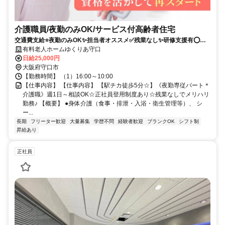
介護職員/夜勤のみOK/サービス付高齢者住宅
交通費支給⭐️夜勤のみOK✨担当者オススメ✅️残業なし✨研修支援有⭕️経
験者優遇✨駅チカ
有料老人ホームゆくりあ守口
日給25,000円
大阪府守口市
【勤務時間】 （1）16:00～10:00
【仕事内容】 【仕事内容】 【駅チカ徒歩5分☆】《夜勤専従パート＊
介護職》週1日～相談OK☆正社員登用制度あり☆残業なしでメリハリ
勤務♪ 【概要】 ●身体介護（食事・排泄・入浴・衛生管理等）、 シ
ー...
長期
フリーター歓迎
大量募集
学歴不問
経験者歓迎
ブランクOK
シフト制
昇給あり
正社員