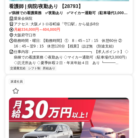
看護師 | 病院/夜勤あり 【28793】
✅病棟での看護業務 ✅夜勤あり ✅マイカー通勤可（駐車場代3,000
円） ✅託児所あり ✅夏季休暇２日・年末年始４日 あり
愛泉会病院
アクセス: 大阪メトロ谷町線「守口駅」から徒歩8分
月給334,000円～404,000円
大阪府守口市
勤務時間・曜日: 【勤務時間】 ① 8：45～17：15 休憩60分 ②
16：45～翌9：15 休憩120分 【残業】 ほぼ無 (別途支給)
仕事内容: ┏━━━━━━━━━━━━━━━┓ 【求人ポイント】 ◇
病棟での看護業務 ◇夜勤あり ◇マイカー通勤可（駐車場代3,000円）
◇託児所あり ◇夏季休暇２日・年末年始４日 あり ┗━━━...
交通費支給
シフト制
昇給あり
派遣社員