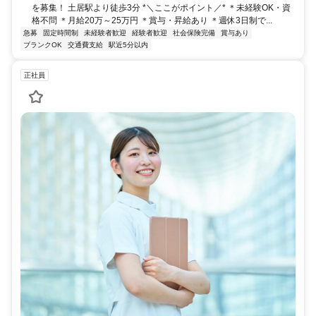
を募集！ 土居駅より徒歩3分 *＼ここがポイント／* ＊未経験OK・資
格不問 ＊月給20万～25万円 ＊賞与・昇給あり ＊週休3日制で...
急募
固定時間制
未経験者歓迎
経験者歓迎
社会保険完備
賞与あり
ブランクOK
交通費支給
駅近5分以内
正社員