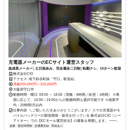
充電器メーカーのECサイト運営スタッフ
急成長メーカー│土日祝休み、完全週休二日制│転勤ナシ、UIターン歓迎
株式会社CIO
アクセス: 地下鉄谷町線「守口」駅直結。
月給250,000円～320,000円
大阪府守口市
勤務時間・曜日: 09:00 ～ 18:00（実働：8時間／休憩：1時間） ※希
望に応じて、10:00～19:00からの勤務時間も選択可能です ※残業平
均：20時間/月以内
仕事内容: ＼ご覧いただきありがとうございます／ スマホ充電器やモ
バイルバッテリーの製造開発・販売を行っている 株式会社CIO（シー
アイオー）での【ECモール運営担当】の募集を再開します。 ━━...
急募
固定時間制
交通費支給
昇給あり