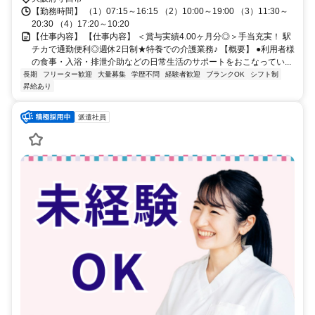
【勤務時間】 （1）07:15～16:15 （2）10:00～19:00 （3）11:30～
20:30 （4）17:20～10:20
【仕事内容】 【仕事内容】 ＜賞与実績4.00ヶ月分◎＞手当充実！ 駅
チカで通勤便利◎週休2日制★特養での介護業務♪ 【概要】 ●利用者様
の食事・入浴・排泄介助などの日常生活のサポートをおこなってい...
長期
フリーター歓迎
大量募集
学歴不問
経験者歓迎
ブランクOK
シフト制
昇給あり
派遣社員