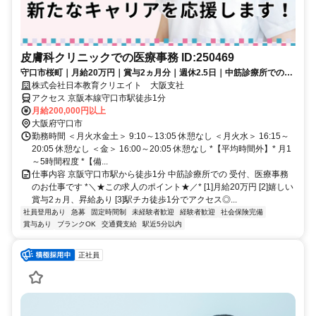
皮膚科クリニックでの医療事務 ID:250469
守口市桜町｜月給20万円｜賞与2ヵ月分｜週休2.5日｜中筋診療所での医
療事務医療事務京阪守口市駅から徒歩1分／無資格・未経験から始める
株式会社日本教育クリエイト 大阪支社
医療事務
アクセス 京阪本線守口市駅徒歩1分
月給200,000円以上
大阪府守口市
勤務時間 ＜月火水金土＞ 9:10～13:05 休憩なし ＜月火水＞ 16:15～
20:05 休憩なし ＜金＞ 16:00～20:05 休憩なし *【平均時間外】* 月1
～5時間程度 *【備...
仕事内容 京阪守口市駅から徒歩1分 中筋診療所での 受付、医療事務
のお仕事です *＼★この求人のポイント★／* [1]月給20万円 [2]嬉しい
賞与2ヵ月、昇給あり [3]駅チカ徒歩1分でアクセス◎...
社員登用あり
急募
固定時間制
未経験者歓迎
経験者歓迎
社会保険完備
賞与あり
ブランクOK
交通費支給
駅近5分以内
正社員