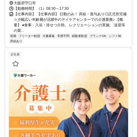
大阪府守口市
【勤務時間】 （1）08:30～17:30
【仕事内容】 【仕事内容】 日勤のみ！ 昇給・賞与あり◎託児所完備
☆彡幅広い年齢層が活躍中のデイケアセンターでの介護業務♪ 【概
要】 ●食事・入浴・排せつ介助、 レクリエーションの実施、 送迎等
の業...
長期
フリーター歓迎
大量募集
学歴不問
経験者歓迎
ブランクOK
シフト制
昇給あり
正社員