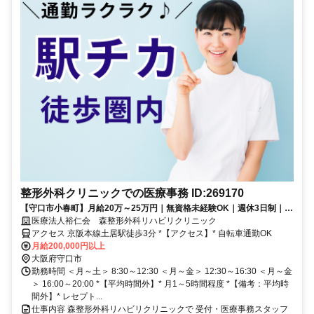
整形外科クリニックでの医療事務 ID:269170
【守口市小春町】月給20万～25万円｜無資格未経験OK｜週休3日制｜正
社員｜医療事務｜森整形外科リハビリクリニック土居駅より徒歩3分／
医療法人裕仁会 森整形外科リハビリクリニック
未経験から正社員へ／週休3日制／日祝休み／残業少なめで私生活も充
アクセス 京阪本線土居駅徒歩3分 *【アクセス】* 自転車通勤OK
実
月給200,000円以上
大阪府守口市
勤務時間 ＜月～土＞ 8:30～12:30 ＜月～金＞ 12:30～16:30 ＜月～金
＞ 16:00～20:00 *【平均時間外】* 月1～5時間程度 *【備考：平均時
間外】* レセプト...
仕事内容 森整形外科リハビリクリニックで 受付・医療事務スタッフ