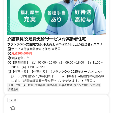
介護職員/交通費支給/サービス付高齢者住宅
ブランクOK⭐️交通費支給✨夜勤なし✅️年休110日以上✨担当者オススメ⭕️
車通勤ＯＫ✨駅チカ
サービス付き高齢者向け住宅 大乃里
月給265,000円
大阪府守口市
【勤務時間】 （1）07:00～16:00 （2）09:00～18:00 （3）11:00～
20:00 （4）17:00～09:00
【仕事内容】 【仕事内容】 《ブランクOK♪ 2025年オープンした施
設！ 》月9日休み☆彡年間休日110日★ 【概要】 ●施設内の利用者様
に対して訪問介護業務全般を行っていただきます。 ●「守口...
長期
フリーター歓迎
大量募集
学歴不問
経験者歓迎
ブランクOK
シフト制
昇給あり
正社員