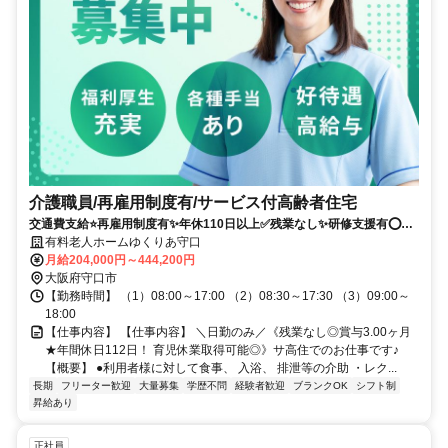
介護職員/再雇用制度有/サービス付高齢者住宅
交通費支給⭐️再雇用制度有✨年休110日以上✅️残業なし✨研修支援有⭕️駅
チカ
有料老人ホームゆくりあ守口
月給204,000円～444,200円
大阪府守口市
【勤務時間】 （1）08:00～17:00 （2）08:30～17:30 （3）09:00～
18:00
【仕事内容】 【仕事内容】 ＼日勤のみ／《残業なし◎賞与3.00ヶ月
★年間休日112日！ 育児休業取得可能◎》サ高住でのお仕事です♪
【概要】 ●利用者様に対して食事、 入浴、 排泄等の介助 ・レク...
長期
フリーター歓迎
大量募集
学歴不問
経験者歓迎
ブランクOK
シフト制
昇給あり
正社員