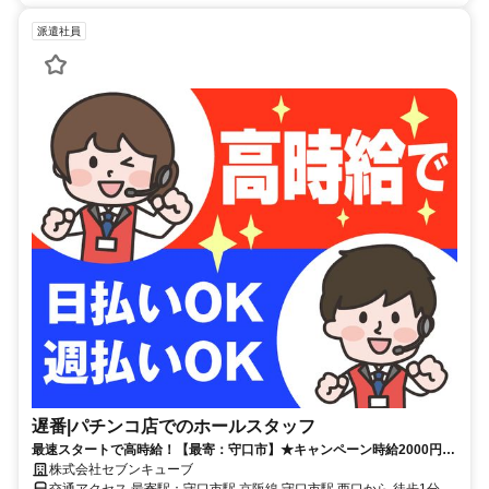
派遣社員
遅番|パチンコ店でのホールスタッフ
最速スタートで高時給！【最寄：守口市】★キャンペーン時給2000円★
週2日～＆短時間も可能！しっかり稼げる◎月収30万円以上可能！
株式会社セブンキューブ
交通アクセス 最寄駅：守口市駅 京阪線 守口市駅 西口から 徒歩1分 /