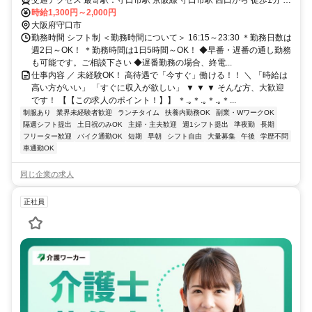
M谷町線 守口駅 徒歩5分
時給1,300円～2,000円
大阪府守口市
勤務時間 シフト制 ＜勤務時間について＞ 16:15～23:30 ＊勤務日数は
週2日～OK！ ＊勤務時間は1日5時間～OK！ ◆早番・遅番の通し勤務
も可能です。ご相談下さい ◆遅番勤務の場合、終電...
仕事内容 ／ 未経験OK！ 高待遇で「今すぐ」働ける！！ ＼ 「時給は
高い方がいい」 「すぐに収入が欲しい」 ▼ ▼ ▼ そんな方、大歓迎
です！ 【【この求人のポイント！】】 ＊.｡＊.｡＊.｡＊...
制服あり
業界未経験者歓迎
ランチタイム
扶養内勤務OK
副業・WワークOK
隔週シフト提出
土日祝のみOK
主婦・主夫歓迎
週1シフト提出
準夜勤
長期
フリーター歓迎
バイク通勤OK
短期
早朝
シフト自由
大量募集
午後
学歴不問
車通勤OK
同じ企業の求人
正社員