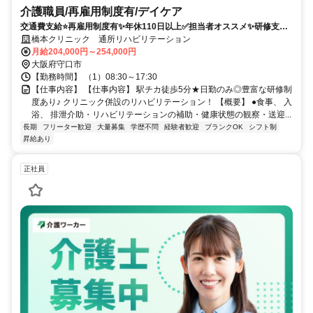
介護職員/再雇用制度有/デイケア
交通費支給⭐️再雇用制度有✨年休110日以上✅️担当者オススメ✨研修支援
有⭕️経験者優遇✨高額求人
橋本クリニック 通所リハビリテーション
月給204,000円～254,000円
大阪府守口市
【勤務時間】 （1）08:30～17:30
【仕事内容】 【仕事内容】 駅チカ徒歩5分★日勤のみ◎豊富な研修制
度あり♪ クリニック併設のリハビリテーション！ 【概要】 ●食事、 入
浴、 排泄介助・リハビリテーションの補助・健康状態の観察・送迎...
長期
フリーター歓迎
大量募集
学歴不問
経験者歓迎
ブランクOK
シフト制
昇給あり
正社員