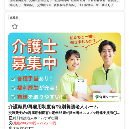
無期雇用派遣
資格取得支援あり
固定時間制
経験者歓迎
有資格者歓迎
研修あり
賞与あり
育休あり
交通費支給
資格取得手当あり
土日祝休み
寮・社宅あり
正社員
介護職員/再雇用制度有/特別養護老人ホーム
交通費支給⭐️再雇用制度有✨定年65歳✅️担当者オススメ✨研修支援有⭕️経
験者優遇✨駅チカ
特別養護老人ホームすずな園
月給200,200円～212,200円
大阪府守口市