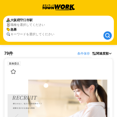
大阪府
大阪府
守口市駅
守口市駅
職種を選択してください
急募
急募
キーワードを選択してください
79件
条件保存
関連度順
業務委託