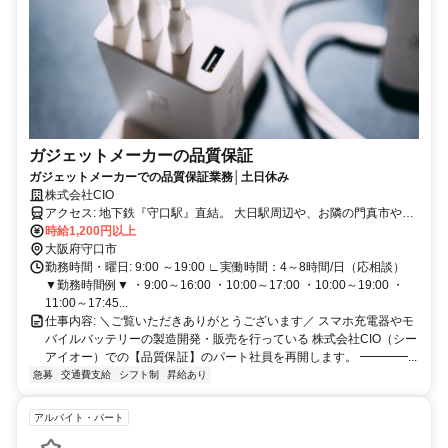
ガジェットメーカーの品質保証
ガジェットメーカーでの品質保証業務│土日休み
株式会社CIO
アクセス: 地下鉄『守口駅』直結。 大日駅周辺や、お隣の門真市や寝
屋川市から出勤しているスタッフも在籍中です。
時給1,200円以上
大阪府守口市
勤務時間・曜日: 9:00 ～19:00 ∟実働時間：4～8時間/日（応相談）
▼勤務時間例▼ ・9:00～16:00 ・10:00～17:00 ・10:00～19:00 ・
11:00～17:45...
仕事内容: ＼ご覧いただきありがとうございます／ スマホ充電器やモ
バイルバッテリーの製造開発・販売を行っている 株式会社CIO（シー
アイオー）での【品質保証】のパート社員を再開します。 ━━━━...
急募
交通費支給
シフト制
昇給あり
アルバイト・パート