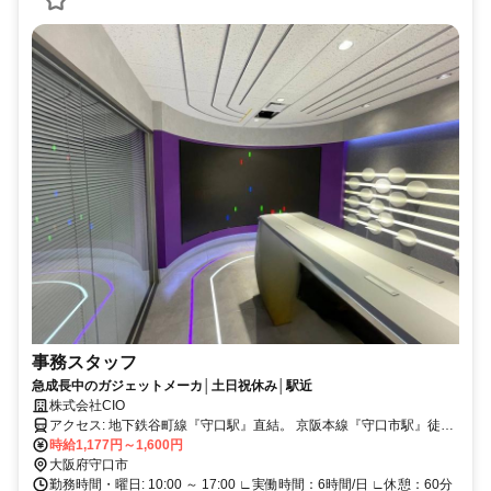
事務スタッフ
急成長中のガジェットメーカ│土日祝休み│駅近
株式会社CIO
アクセス: 地下鉄谷町線『守口駅』直結。 京阪本線『守口市駅』徒歩
7分。 大日駅周辺や、お隣の門真市や寝屋川市から出勤しているスタ
時給1,177円～1,600円
ッフも在籍中です。
大阪府守口市
勤務時間・曜日: 10:00 ～ 17:00 ∟実働時間：6時間/日 ∟休憩：60分