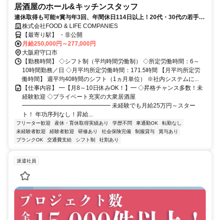
居酒屋のホール&キッチンスタッフ
連休取得も可能⭐賞与年3回、年間休日114日以上！20代・30代の若手が
活躍中！
株式会社FOOD & LIFE COMPANIES
【最寄り駅】 ・非公開
月給250,000円～277,000円
大阪府守口市
【勤務時間】 ◇シフト制（平均時間労働制） ◇所定労働時間：6～
10時間勤務／日 ◇月平均所定労働時間：171.5時間 【月平均所定労
働時間】 週平均40時間のシフト（1ヵ月単位） ※社内システムに...
【仕事内容】 ━【月8～10日休みOK！】━ ◇昇格チャンス多数！未
経験歓迎 ◇プライベート充実の大衆居酒屋
━━━━━━━━━━━━━━━ 未経験でも月給25万円～スター
ト！ 年功序列なし！昇給...
フリーター歓迎
産休・育休取得実績あり
学歴不問
車通勤OK
転勤なし
未経験者歓迎
経験者歓迎
研修あり
社会保険完備
制服貸与
賞与あり
ブランクOK
交通費支給
シフト制
社割あり
派遣社員