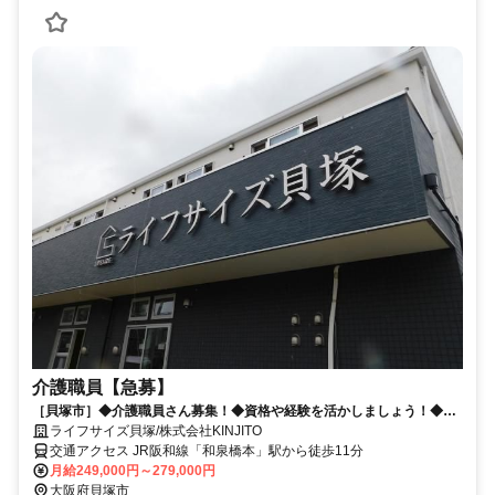
介護職員【急募】
［貝塚市］◆介護職員さん募集！◆資格や経験を活かしましょう！◆施
設見学可能！
ライフサイズ貝塚/株式会社KINJITO
交通アクセス JR阪和線「和泉橋本」駅から徒歩11分
月給249,000円～279,000円
大阪府貝塚市