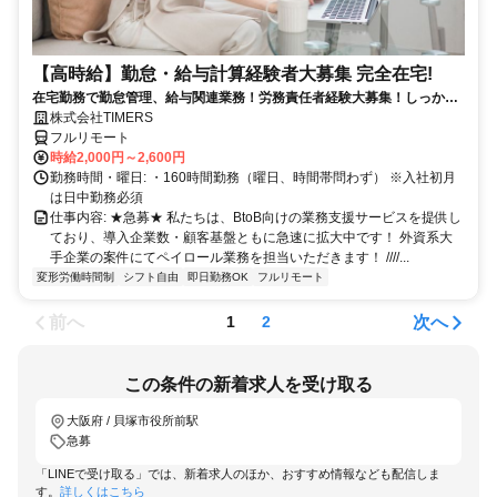
【高時給】勤怠・給与計算経験者大募集 完全在宅!
在宅勤務で勤怠管理、給与関連業務！労務責任者経験大募集！しっかり
稼ぎたい方、注目！
株式会社TIMERS
フルリモート
時給2,000円～2,600円
勤務時間・曜日: ・160時間勤務（曜日、時間帯問わず） ※入社初月
は日中勤務必須
仕事内容: ★急募★ 私たちは、BtoB向けの業務支援サービスを提供し
ており、導入企業数・顧客基盤ともに急速に拡大中です！ 外資系大
手企業の案件にてペイロール業務を担当いただきます！ ////...
変形労働時間制
シフト自由
即日勤務OK
フルリモート
前へ
次へ
1
2
この条件の新着求人を受け取る
大阪府 / 貝塚市役所前駅
急募
「LINEで受け取る」では、新着求人のほか、おすすめ情報なども配信しま
す。
詳しくはこちら