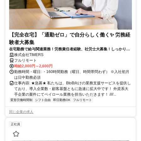
【完全在宅】「通勤ゼロ」で自分らしく働く✨ 労務経
験者大募集
在宅勤務で給与関連業務！労務責任者経験、社労士大募集！しっかり稼
ぎたい方、注目！
株式会社TIMERS
フルリモート
時給2,000円～2,600円
勤務時間・曜日: ・160時間勤務（曜日、時間帯問わず） ※入社初月
は日中勤務必須
仕事内容: ★急募★ 私たちは、BtoB向けの業務支援サービスを提供し
ており、導入企業数・顧客基盤ともに急速に拡大中です！ 外資系大
手企業の案件にてペイロール業務を担当いただきます！ ////...
変形労働時間制
シフト自由
即日勤務OK
フルリモート
同じ企業の求人
正社員