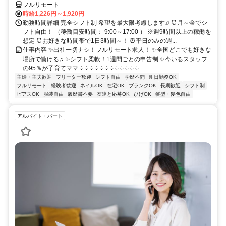
フルリモート
時給1,226円～1,920円
勤務時間詳細 完全シフト制 希望を最大限考慮します♫ ⏰月～金でシ
フト自由！ （稼働目安時間： 9:00～17:00 ） ※週9時間以上の稼働を
想定 ⏰お好きな時間帯で1日3時間～！ ⏰平日のみの週...
仕事内容 ✨出社一切ナシ！フルリモート求人！ ✨全国どこでも好きな
場所で働ける♫ ✨シフト柔軟！1週間ごとの申告制 ✨今いるスタッフ
の95％が子育てママ ༶ ༶ ༶ ༶ ༶ ༶ ༶ ༶ ༶ ༶ ༶ ༶...
主婦・主夫歓迎
フリーター歓迎
シフト自由
学歴不問
即日勤務OK
フルリモート
経験者歓迎
ネイルOK
在宅OK
ブランクOK
長期歓迎
シフト制
ピアスOK
服装自由
履歴書不要
友達と応募OK
ひげOK
髪型・髪色自由
アルバイト・パート