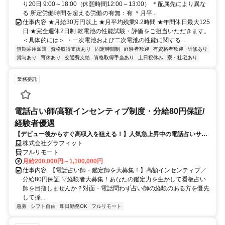
り20日 9:00～18:00（休憩時間12:00～13:00） ＊配属先により異な
る 所定労働時間を超える労働の有無：有 ＊月平...
仕事内容 ★月給30万円以上 ★月平均残業9.2時間 ★年間休日最大125
日 ★完全週休2日制 乾電池の性能試験・評価をご担当いただきます。
＜具体的には＞ ・一次電池および二次電池の性能に関する...
無期雇用派遣
資格取得支援あり
固定時間制
経験者歓迎
有資格者歓迎
研修あり
賞与あり
育休あり
交通費支給
資格取得手当あり
土日祝休み
寮・社宅あり
業務委託
電話占い師/高額インセンティブ制度・分給80円保証/
経験者優遇
【デビュー後からすぐ高収入を狙える！】人気急上昇中の電話占いサイ
トで占いのお仕事
株式会社グラフィット
フルリモート
月給200,000円～1,100,000円
仕事内容: 【電話占い師・鑑定師を大募集！】高額インセンティブ／
分給80円保証 ▽経験者大募集！あなたの鑑定力を生かして看板占い
師を目指しませんか？対面・電話問わず占い師の経験のある方を優先
して採...
急募
シフト自由
即日勤務OK
フルリモート