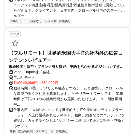
ライアント満足/顧客満足/従業員満足/収益性目標の達成に貢献してい
ただきます。クライアント、日本社内、グローバル社内のステークホ
ルダー...
フルリモート
残業なし
シフト制
昇給あり
正社員
【フルリモート】世界的米国大手ITの社内外の広告コ
ンテンツレビュアー
未経験者・新卒・ブランク有り歓迎、英語を活かせるポジションです。
完全リモート
Vaco Japan株式会社
フルリモート
月給249,000円～250,000円
勤務時間・曜日: アメリカを拠点とするチームと連携し、グローバル
な環境で働く正社員を募集します。 完全リモートワークです。 業務
時間は下記の３つの就業時間から選択いただけます。 １．研修期間
中...
仕事内容: このポジションでは世界的大手IT企業のオンラインプラッ
トフォーム上に投稿されるテキスト、画像、動画などのコンテンツを
確認し、ガイドラインおよびポリシーに基づいて適切に管理・判断す
るポジシ...
急募
固定時間制
フルリモート
昇給あり