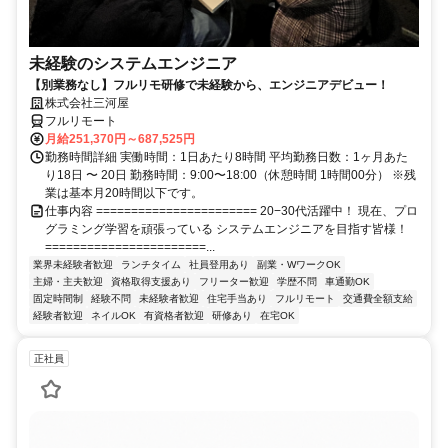
未経験のシステムエンジニア
【別業務なし】フルリモ研修で未経験から、エンジニアデビュー！
株式会社三河屋
フルリモート
月給251,370円～687,525円
勤務時間詳細 実働時間：1日あたり8時間 平均勤務日数：1ヶ月あた
り18日 〜 20日 勤務時間：9:00〜18:00（休憩時間 1時間00分） ※残
業は基本月20時間以下です。
仕事内容 ======================= 20−30代活躍中！ 現在、プロ
グラミング学習を頑張っている システムエンジニアを目指す皆様！
=======================...
業界未経験者歓迎
ランチタイム
社員登用あり
副業・WワークOK
主婦・主夫歓迎
資格取得支援あり
フリーター歓迎
学歴不問
車通勤OK
固定時間制
経験不問
未経験者歓迎
住宅手当あり
フルリモート
交通費全額支給
経験者歓迎
ネイルOK
有資格者歓迎
研修あり
在宅OK
正社員