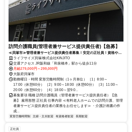
訪問介護職員(管理者兼サービス提供責任者)【急募】
≪貝塚市≫管理者兼サービス提供責任者募集！安定の正社員！資格や経
験が活かせます！車通勤OK！
ライフサイズ貝塚/株式会社KINJITO
交通アクセス JR阪和線「和泉橋本」駅から徒歩11分
月給279,000円～299,000円
大阪府貝塚市
勤務曜日・時間 変形労働時間制（1ヶ月単位） ［1］8:00～
17:00（休憩60分） ［2］9:00～18:00（休憩60分） ［3］11:00～
20:00（休憩60分） ［4］18:00～翌9:0...
募集要項 職種 訪問介護職員（管理者兼サービス提供責任者）【急
募】 雇用形態 正社員 仕事内容 ≪有料老人ホームでの訪問介護、管理
者兼サービス提供責任者の業務をお任せします≫ ・介護計画書の作
成...
変形労働時間制
主婦・主夫歓迎
有資格者歓迎
長期歓迎
正社員