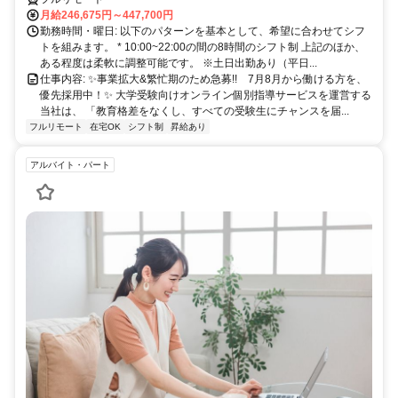
月給246,675円～447,700円
勤務時間・曜日: 以下のパターンを基本として、希望に合わせてシフ
トを組みます。 * 10:00~22:00の間の8時間のシフト制 上記のほか、
ある程度は柔軟に調整可能です。 ※土日出勤あり（平日...
仕事内容: ✨️事業拡大&繁忙期のため急募!! 7月8月から働ける方を、
優先採用中！✨️ 大学受験向けオンライン個別指導サービスを運営する
当社は、 「教育格差をなくし、すべての受験生にチャンスを届...
フルリモート
在宅OK
シフト制
昇給あり
アルバイト・パート