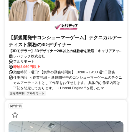
【新規開発中コンシューマーゲーム】テクニカルアー
ティスト業務の3Dデザイナー
【3Dモデラー】3Dデザイナー2年以上の経験者を歓迎！キャリアアップ
_LTCR547867_CP_CRG
を目指したい方も大歓迎♪
レバテック株式会社
フルリモート
時給3,060円以上
勤務時間・曜日: 【実際の勤務時間例】 10:00～19:00 週5日勤務
仕事内容: ＜作業詳細＞ 新規開発中のコンシューマーゲームのテクニ
カルアーティストとして作業をお任せします。 具体的な作業内容は
下記を想定しております。 ・Unreal Engine 5を用いたマ...
固定時間制
フルリモート
契約社員