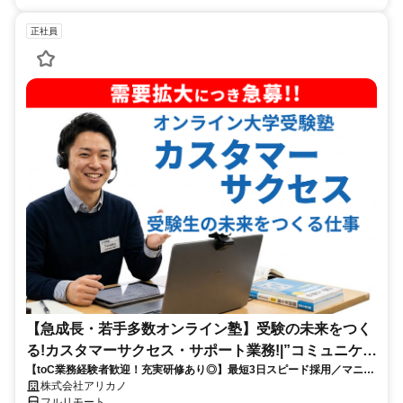
正社員
【急成長・若手多数オンライン塾】受験の未来をつく
る!カスタマーサクセス・サポート業務!|”コミュニケー
【toC業務経験者歓迎！充実研修あり◎】最短3日スピード採用／マニュ
ション”が好きな方!|「フルリモート勤務」
アル化が進んでいて、迷わず働ける環境です！
株式会社アリカノ
フルリモート