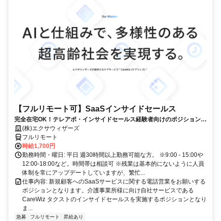
【フルリモート可】SaaSインサイドセールス
完全在宅OK！テレアポ・インサイドセールス経験者向けのポジションで
す！
(株)エクサウィザーズ
フルリモート
時給1,700円
勤務時間・曜日: 平日 週30時間以上勤務可能な方。 ※9:00 - 15:00や
12:00-18:00など。時間帯は相談可 ※残業は基本的にないように人員
体制を常にアップデートしていますが、繁忙...
仕事内容: 新規顧客へのSaaSサービスに関する電話営業をお願いする
ポジションとなります。介護事業所様に向け自社サービスである
CareWiz タクストのインサイドセールスを実施するポジションとなり
ま...
急募
フルリモート
昇給あり