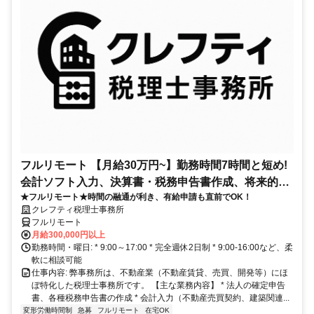
フルリモート 【月給30万円~】勤務時間7時間と短め!
会計ソフト入力、決算書・税務申告書作成、将来的に
★フルリモート★時間の融通が利き、有給申請も直前でOK！
決算説明も
クレフティ税理士事務所
フルリモート
月給300,000円以上
勤務時間・曜日: * 9:00～17:00 * 完全週休2日制 * 9:00-16:00など、柔
軟に相談可能
仕事内容: 弊事務所は、不動産業（不動産賃貸、売買、開発等）にほ
ぼ特化した税理士事務所です。 【主な業務内容】 * 法人の確定申告
書、各種税務申告書の作成 * 会計入力（不動産売買契約、建築関連...
変形労働時間制
急募
フルリモート
在宅OK