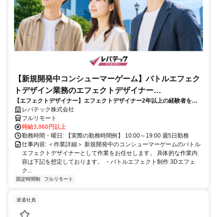
【新規開発中コンシューマーゲーム】バトルエフェク
トデザイン業務のエフェクトデザイナー
【エフェクトデザイナー】エフェクトデザイナー2年以上の経験者を歓
_LTCR187574_CP_CRG
迎！キャリアアップを目指したい方も大歓迎♪
レバテック株式会社
フルリモート
時給3,060円以上
勤務時間・曜日: 【実際の勤務時間例】 10:00～19:00 週5日勤務
仕事内容: ＜作業詳細＞ 新規開発中のコンシューマーゲームのバトル
エフェクトデザイナーとして作業をお任せします。 具体的な作業内
容は下記を想定しております。 ・バトルエフェクト制作 3Dエフェ
ク...
固定時間制
フルリモート
派遣社員