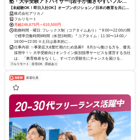
塾・大学受験アドバイザー!|若手が働きやすいフルリ
【未経験OK！即日入社OK】オープンポジション／日本の教育を共に変
モート勤務
える仲間を募集します！
株式会社アリカノ
フルリモート
月給246,675円～610,500円
勤務時間・曜日: フレックス制（コアタイムあり） * 9:00〜22:00の間
で標準労働時間8時間（休憩1時間） * コアタイム：11:30〜14:00／
18:00〜22:00 ※土日は基本的に...
仕事内容: ✨️事業拡大&繁忙期のため急募!! 8月から働ける方を、優先
採用中！✨️ 大学受験向けオンライン個別指導サービスを運営する当社
は、 「教育格差をなくし、すべての受験生にチャンスを届ける...
フルリモート
在宅OK
昇給あり
派遣社員