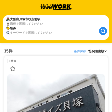
大阪府
貝塚市役所前駅
職種を選択してください
急募
キーワードを選択してください
35件
条件保存
関連度順
正社員