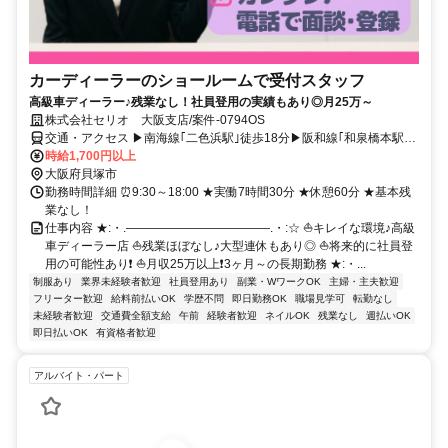
カーディーラーのショールームで受付スタッフ
高級車ディーラー♪残業なし！社員登用の実績もあり◎月25万～
株式会社セリオ 大阪支店/案件-0794OS
交通・アクセス ▶南海線｢二色浜駅｣徒歩18分▶阪和線｢和泉橋本駅｣
徒歩17分▶水間鉄道｢近義の里駅｣徒歩22分▶最寄りバス停から徒歩6
時給1,700円以上
分▶南海本線･水間鉄道｢貝塚駅｣バス乗車約15～20分▶交通費全額支
大阪府貝塚市
給
勤務時間詳細 ⏰9:30～18:00 ★実働7時間30分 ★休憩60分 ★基本残
業なし！
仕事内容 ★:・.――――――――――――.・:☆ ⛵キレイな環境♪高級
車ディーラー店 ⛵残業ほぼなし♪大型連休もあり◎ ⛵将来的に社員登
用の可能性あり❗ ⛵月収25万以上❗3ヶ月～の長期勤務 ★:・...
制服あり
業界未経験者歓迎
社員登用あり
副業・WワークOK
主婦・主夫歓迎
フリーター歓迎
給料前払いOK
学歴不問
即日勤務OK
職場見学可
転勤なし
未経験者歓迎
交通費全額支給
午前
経験者歓迎
ネイルOK
残業なし
週払いOK
即日払いOK
有資格者歓迎
アルバイト・パート