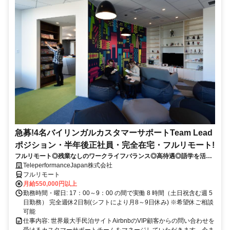
急募!4名バイリンガルカスタマーサポートTeam Lead
ポジション・半年後正社員・完全在宅・フルリモート!
フルリモート◎残業なしのワークライフバランス◎高待遇◎語学を活か
して将来キャリア有望
TeleperformanceJapan株式会社
フルリモート
月給550,000円以上
勤務時間・曜日: 17：00～9：00 の間で実働 8 時間（土日祝含む週 5
日勤務） 完全週休2日制(シフトにより月8～9日休み) ※希望休ご相談
可能
仕事内容: 世界最大手民泊サイトAirbnbのVIP顧客からの問い合わせを