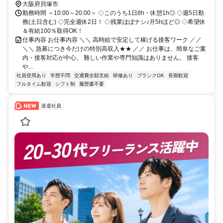
大阪府貝塚市
勤務時間 ＜10:00～20:00＞ ◇このうち1日8h・休憩1h◎ ◇週5日勤
務(土日含む) ◇完全週休2日！ ◇残業ほぼナシ♪月5hほど◎ ◇希望休
＆有給100％取得OK！
仕事内容 お仕事内容 ＼＼ 高時給で安定して稼げる接客ワーク ／／
＼＼ 急募につき今だけの特別高収入★★ ／／ お仕事は、簡単なご案
内・接客対応が中心。 難しい作業や専門知識はありません。 接客
や...
社員登用あり
学歴不問
交通費全額支給
研修あり
ブランクOK
長期歓迎
フルタイム歓迎
シフト制
履歴書不要
派遣社員