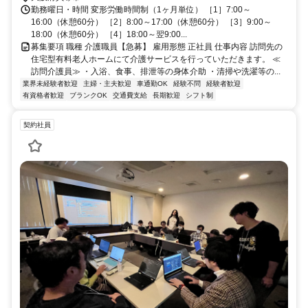
勤務曜日・時間 変形労働時間制（1ヶ月単位） ［1］7:00～
16:00（休憩60分） ［2］8:00～17:00（休憩60分） ［3］9:00～
18:00（休憩60分） ［4］18:00～翌9:00...
募集要項 職種 介護職員【急募】 雇用形態 正社員 仕事内容 訪問先の
住宅型有料老人ホームにて介護サービスを行っていただきます。 ≪
訪問介護員≫ ・入浴、食事、排泄等の身体介助 ・清掃や洗濯等の...
業界未経験者歓迎
主婦・主夫歓迎
車通勤OK
経験不問
経験者歓迎
有資格者歓迎
ブランクOK
交通費支給
長期歓迎
シフト制
契約社員