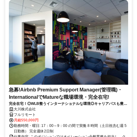
急募!Airbnb Premium Support Manager(管理職)・
InternationalでMatureな職場環境・完全在宅!
完全在宅！◎WLB整うインターナショナルな環境◎キャリアパスも豊富
◎
大川株式会社
フルリモート
月給550,000円
勤務時間・曜日: 17：00～9：00 の間で実働 8 時間（土日祝含む週 5
日勤務） 完全週休2日制
仕事内容: このポジションではオペレーション全般業務を担当し、ク