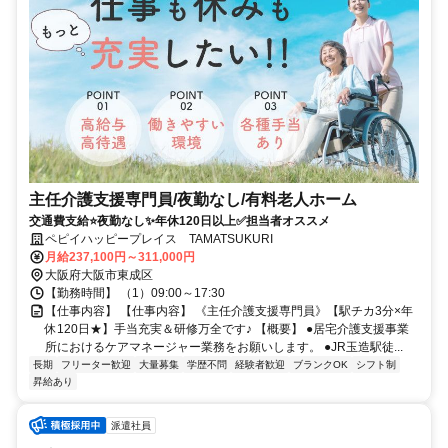
主任介護支援専門員/夜勤なし/有料老人ホーム
交通費支給⭐️夜勤なし✨年休120日以上✅️担当者オススメ
ペピイハッピープレイス TAMATSUKURI
月給237,100円～311,000円
大阪府大阪市東成区
【勤務時間】 （1）09:00～17:30
【仕事内容】 【仕事内容】 《主任介護支援専門員》【駅チカ3分×年
休120日★】手当充実＆研修万全です♪ 【概要】 ●居宅介護支援事業
所におけるケアマネージャー業務をお願いします。 ●JR玉造駅徒...
長期
フリーター歓迎
大量募集
学歴不問
経験者歓迎
ブランクOK
シフト制
昇給あり
派遣社員