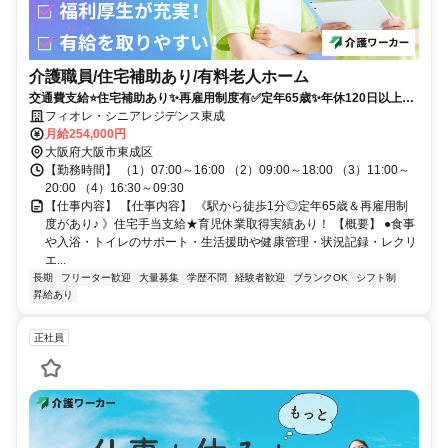
介護職員/住宅補助あり/有料老人ホーム
交通費支給⭐️住宅補助あり✨再雇用制度有✅️定年65歳✨年休120日以上⭕️
担当者オススメ✨車通勤ＯＫ❗️駅チカ
フィオレ・シニアレジデンス東成
月給254,000円
大阪府大阪市東成区
【勤務時間】 （1）07:00～16:00 （2）09:00～18:00 （3）11:00～
20:00 （4）16:30～09:30
【仕事内容】 【仕事内容】 《駅から徒歩1分◎定年65歳＆再雇用制
度があり♪ 》住宅手当支給★育児休業取得実績あり！ 【概要】 ●食事
や入浴・トイレのサポート・生活援助や健康管理・状況記録・レクリ
エ...
長期
フリーター歓迎
大量募集
学歴不問
経験者歓迎
ブランクOK
シフト制
昇給あり
正社員