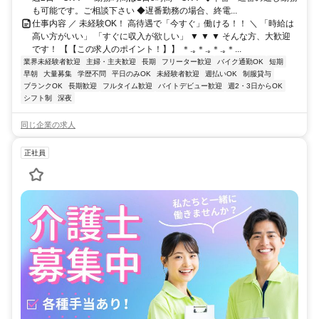
も可能です。ご相談下さい ◆遅番勤務の場合、終電...
仕事内容 ／ 未経験OK！ 高待遇で「今すぐ」働ける！！ ＼ 「時給は
高い方がいい」 「すぐに収入が欲しい」 ▼ ▼ ▼ そんな方、大歓迎
です！ 【【この求人のポイント！】】 ＊.｡＊.｡＊.｡＊...
業界未経験者歓迎
主婦・主夫歓迎
長期
フリーター歓迎
バイク通勤OK
短期
早朝
大量募集
学歴不問
平日のみOK
未経験者歓迎
週払いOK
制服貸与
ブランクOK
長期歓迎
フルタイム歓迎
バイトデビュー歓迎
週2・3日からOK
シフト制
深夜
同じ企業の求人
正社員