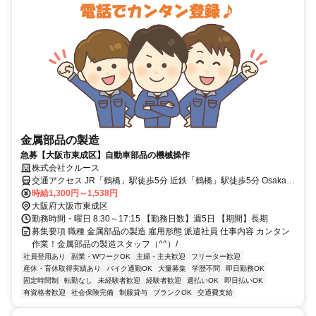
金属部品の製造
急募【大阪市東成区】自動車部品の機械操作
株式会社クルース
交通アクセス JR「鶴橋」駅徒歩5分 近鉄「鶴橋」駅徒歩5分 Osaka
Metro「鶴橋」駅徒歩5分
時給1,300円～1,538円
大阪府大阪市東成区
勤務時間・曜日 8:30～17:15 【勤務日数】週5日 【期間】長期
募集要項 職種 金属部品の製造 雇用形態 派遣社員 仕事内容 カンタン
作業！金属部品の製造スタッフ（^^）/
社員登用あり
副業・WワークOK
主婦・主夫歓迎
フリーター歓迎
産休・育休取得実績あり
バイク通勤OK
大量募集
学歴不問
即日勤務OK
固定時間制
転勤なし
未経験者歓迎
経験者歓迎
週払いOK
即日払いOK
有資格者歓迎
社会保険完備
制服貸与
ブランクOK
交通費支給