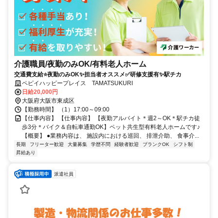
介護職員/夜勤のみOK/有料老人ホーム
交通費支給⭐️夜勤のみOK✨担当者オススメ✅️研修支援有✨駅チカ
ペピイハッピープレイス TAMATSUKURI
日給20,000円
大阪府大阪市東成区
【勤務時間】 （1）17:00～09:00
【仕事内容】 【仕事内容】 【夜勤アルバイト＊週2～OK＊駅チカ徒
歩3分＊バイク＆自転車通勤OK】ペット共生型有料老人ホームです♪
【概要】 ●業務内容は、 施設内における巡回、 排泄介助、 食事介...
長期
フリーター歓迎
大量募集
学歴不問
経験者歓迎
ブランクOK
シフト制
昇給あり
派遣社員