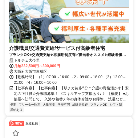
介護職員/交通費支給/サービス付高齢者住宅
ブランクOK⭐️交通費支給✨再雇用制度有✅️担当者オススメ✨経験者優遇
⭕️車通勤ＯＫ✨週休2日❗️駅チカ⭐️高額求人
トルチェ大今里
月給232,500円～300,000円
大阪府大阪市東成区
【勤務時間】 （1）07:00～16:00 （2）09:00～18:00 （3）12:00～
21:00 （4）16:00～10:00
【仕事内容】 【仕事内容】 【駅チカ徒歩5分＊介護の資格活かす】安
定の正社員☆介護職募集！ 《スキルアップ支援あり♪ 》 【概要】 ●お
部屋へ訪問して、 入浴や着替え等の身体介護やお掃除、 洗濯など...
長期
フリーター歓迎
大量募集
学歴不問
経験者歓迎
ブランクOK
シフト制
昇給あり
派遣社員