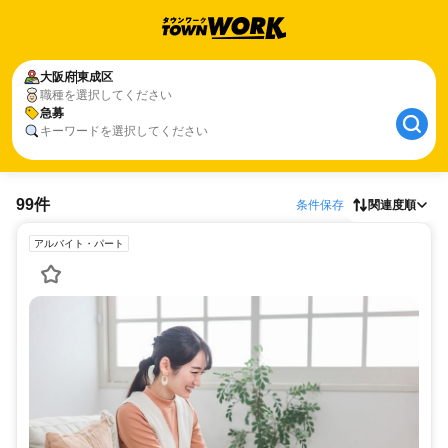
大阪府
東成区
職種を選択してください
急募
キーワードを選択してください
99件
条件保存
関連度順
アルバイト・パート