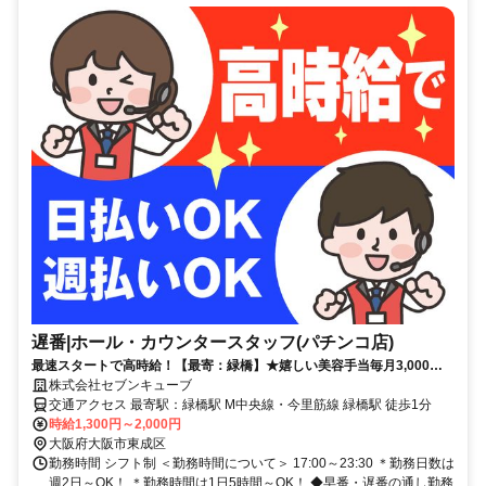
遅番|ホール・カウンタースタッフ(パチンコ店)
最速スタートで高時給！【最寄：緑橋】★嬉しい美容手当毎月3,000円
★髪型・ネイル自由でオシャレしながら働ける♪日払い即日対応！
株式会社セブンキューブ
交通アクセス 最寄駅：緑橋駅 M中央線・今里筋線 緑橋駅 徒歩1分
時給1,300円～2,000円
大阪府大阪市東成区
勤務時間 シフト制 ＜勤務時間について＞ 17:00～23:30 ＊勤務日数は
週2日～OK！ ＊勤務時間は1日5時間～OK！ ◆早番・遅番の通し勤務