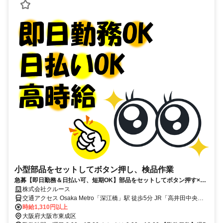
小型部品をセットしてボタン押し、検品作業
急募【即日勤務＆日払い可、短期OK】部品をセットしてボタン押す×こ
れの繰り返し
株式会社クルース
交通アクセス Osaka Metro「深江橋」駅 徒歩5分 JR「高井田中央」
駅自転車5分 Osaka Metro「高井田」駅自転車5分
時給1,310円以上
大阪府大阪市東成区