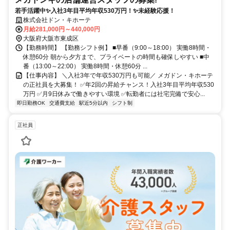
若手活躍中✨入社3年目平均年収530万円！✨未経験応援！
株式会社ドン・キホーテ
月給281,000円～440,000円
大阪府大阪市東成区
【勤務時間】 【勤務シフト例】 ■早番（9:00～18:00） 実働8時間・
休憩60分 朝から夕方まで、プライベートの時間も確保しやすい ■中
番（13:00～22:00） 実働8時間・休憩60分 ...
【仕事内容】 ＼入社3年で年収530万円も可能／ メガドン・キホーテ
の正社員を大募集！ ✅年2回の昇給チャンス！入社3年目平均年収530
万円 ✅月9日休みで働きやすい環境 ✅転勤者には社宅完備で安心...
即日勤務OK
交通費支給
駅近5分以内
シフト制
正社員