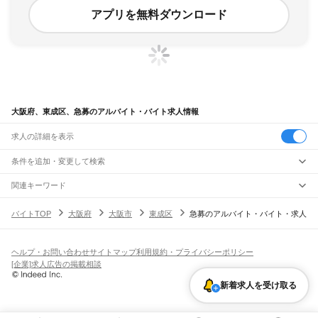
アプリを無料ダウンロード
大阪府、東成区、急募のアルバイト・バイト求人情報
求人の詳細を表示
条件を追加・変更して検索
市区町村を追加・変更
関連キーワード
大阪府 大阪市 東成区 レジ急募
大阪府 大阪市 東成区 朝
大阪府
駅を追加・変更
バイトTOP
大阪府
大阪市
東成区
急募のアルバイト・バイト・求人
大阪府 大阪市 東成区 短期間
大阪府 大阪市 東成区 高校生
大阪府
すべて
大阪府 大阪市 東成区 手渡し
大阪市
すべて
職種を追加・変更
JR京都線
都島区
福島区
此花区
西区
港区
大正区
天王寺区
浪速区
西淀川区
東淀川区
東成区
島本駅
高槻駅
摂津富田駅
JR総持寺駅
茨木駅
千里丘駅
岸辺駅
吹田駅
東淀川駅
飲食・フードサービス
生野区
旭区
城東区
阿倍野区
住吉区
東住吉区
西成区
淀川区
鶴見区
住之江区
ヘルプ・お問い合わせ
サイトマップ
利用規約・プライバシーポリシー
特徴を追加・変更
新大阪駅
大阪駅
飲食・フードサービス
平野区
北区
中央区
すべて
[企業]求人広告の掲載相談
ホールスタッフ
キッチンスタッフ
皿洗い・洗い場
精肉・鮮魚加工
給食調理
人気
JR神戸線(大阪～神戸)
堺市
すべて
雇用形態を追加・変更
新着求人を受け取る
パン屋（ベーカリー）
フードカウンター販売員
バー（BAR）・バーテンダー
日払いOK
高校生歓迎
学生歓迎
深夜の仕事
髪型・髪色自由
ひげOK
ネイルOK
大阪駅
塚本駅
堺区
中区
東区
西区
南区
北区
美原区
飲食店補助（開店・閉店準備）
飲食店（店長・マネージャー）
ピアスOK
アルバイト・パート
履歴書不要
オープニングスタッフ
留学生・外国人活躍中
都道府県を変更
営業・販売
大和路線
岸和田市
豊中市
池田市
吹田市
泉大津市
高槻市
貝塚市
守口市
枚方市
茨木市
勤務期間
正社員