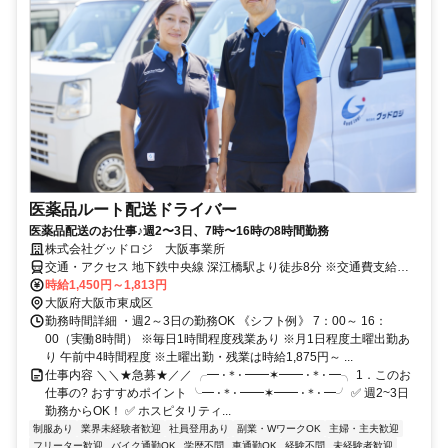
医薬品ルート配送ドライバー
医薬品配送のお仕事♪週2〜3日、7時〜16時の8時間勤務
株式会社グッドロジ 大阪事業所
交通・アクセス 地下鉄中央線 深江橋駅より徒歩8分 ※交通費支給
（規定による） ※バイク・車通勤可
時給1,450円～1,813円
大阪府大阪市東成区
勤務時間詳細 ・週2～3日の勤務OK 《シフト例》 7：00～ 16：
00（実働8時間） ※毎日1時間程度残業あり ※月1日程度土曜出勤あ
り 午前中4時間程度 ※土曜出勤・残業は時給1,875円～ ...
仕事内容 ＼＼★急募★／／ ╭━ ⋅＊⋅ ━━✶━━ ⋅＊⋅ ━╮ 1．このお
仕事の? おすすめポイント ╰━ ⋅＊⋅ ━━✶━━ ⋅＊⋅ ━╯ ✅ 週2~3日
勤務からOK！ ✅ ホスピタリティ...
制服あり
業界未経験者歓迎
社員登用あり
副業・WワークOK
主婦・主夫歓迎
フリーター歓迎
バイク通勤OK
学歴不問
車通勤OK
経験不問
未経験者歓迎