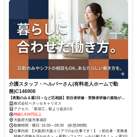
介護スタッフ・ヘルパーさん(有料老人ホームで勤
務)C146908
【夜勤のみ＆週3日～など応相談】初任者研修・実務者研修の資格がし
っかり活かせる！柔軟な働き方も可能な派遣介護のお仕事♪
株式会社ベネッセキャリオス
アクセス: 「新深江」駅より徒歩1分
時給1,938円以上
大阪府大阪市東成区
勤務時間・曜日: 16:30～09:30 (休憩2時間)
仕事内容: 【大阪府/大阪エリアでのお仕事です！】 ＜初任者・実務者
研修の資格を活かせる＞ ＜夜勤シフトでしっかり稼げる！＞ ＜週3日