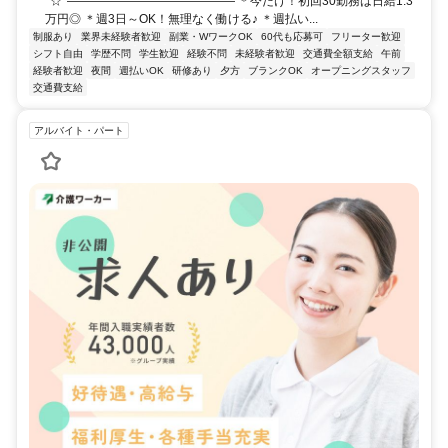
*☆*―――――――――――――― ＊今だけ！初回30勤務は日給1.3
万円◎ ＊週3日～OK！無理なく働ける♪ ＊週払い...
制服あり
業界未経験者歓迎
副業・WワークOK
60代も応募可
フリーター歓迎
シフト自由
学歴不問
学生歓迎
経験不問
未経験者歓迎
交通費全額支給
午前
経験者歓迎
夜間
週払いOK
研修あり
夕方
ブランクOK
オープニングスタッフ
交通費支給
アルバイト・パート