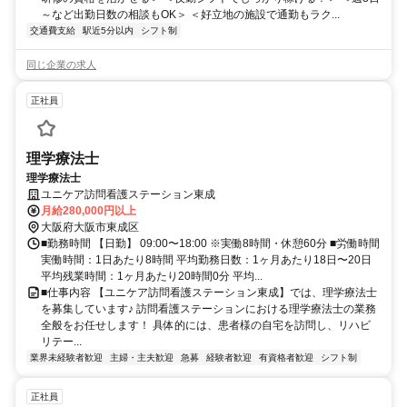
～など出勤日数の相談もOK＞ ＜好立地の施設で通勤もラク...
交通費支給
駅近5分以内
シフト制
同じ企業の求人
正社員
理学療法士
理学療法士
ユニケア訪問看護ステーション東成
月給280,000円以上
大阪府大阪市東成区
■勤務時間 【日勤】 09:00〜18:00 ※実働8時間・休憩60分 ■労働時間
実働時間：1日あたり8時間 平均勤務日数：1ヶ月あたり18日〜20日
平均残業時間：1ヶ月あたり20時間0分 平均...
■仕事内容 【ユニケア訪問看護ステーション東成】では、理学療法士
を募集しています♪ 訪問看護ステーションにおける理学療法士の業務
全般をお任せします！ 具体的には、患者様の自宅を訪問し、リハビ
リテー...
業界未経験者歓迎
主婦・主夫歓迎
急募
経験者歓迎
有資格者歓迎
シフト制
正社員