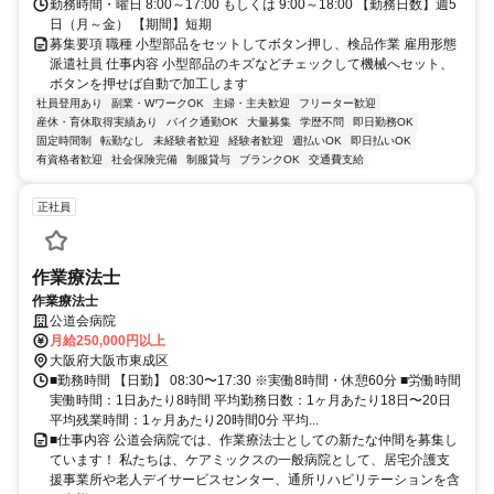
勤務時間・曜日 8:00～17:00 もしくは 9:00～18:00 【勤務日数】週5
日（月～金） 【期間】短期
募集要項 職種 小型部品をセットしてボタン押し、検品作業 雇用形態
派遣社員 仕事内容 小型部品のキズなどチェックして機械へセット、
ボタンを押せば自動で加工します
社員登用あり
副業・WワークOK
主婦・主夫歓迎
フリーター歓迎
産休・育休取得実績あり
バイク通勤OK
大量募集
学歴不問
即日勤務OK
固定時間制
転勤なし
未経験者歓迎
経験者歓迎
週払いOK
即日払いOK
有資格者歓迎
社会保険完備
制服貸与
ブランクOK
交通費支給
正社員
作業療法士
作業療法士
公道会病院
月給250,000円以上
大阪府大阪市東成区
■勤務時間 【日勤】 08:30〜17:30 ※実働8時間・休憩60分 ■労働時間
実働時間：1日あたり8時間 平均勤務日数：1ヶ月あたり18日〜20日
平均残業時間：1ヶ月あたり20時間0分 平均...
■仕事内容 公道会病院では、作業療法士としての新たな仲間を募集し
ています！ 私たちは、ケアミックスの一般病院として、居宅介護支
援事業所や老人デイサービスセンター、通所リハビリテーションを含