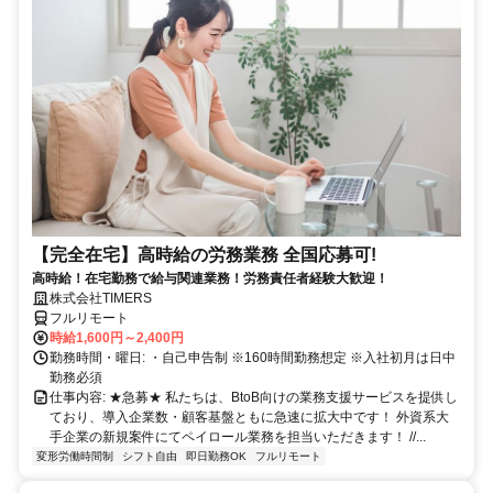
【完全在宅】高時給の労務業務 全国応募可!
高時給！在宅勤務で給与関連業務！労務責任者経験大歓迎！
株式会社TIMERS
フルリモート
時給1,600円～2,400円
勤務時間・曜日: ・自己申告制 ※160時間勤務想定 ※入社初月は日中
勤務必須
仕事内容: ★急募★ 私たちは、BtoB向けの業務支援サービスを提供し
ており、導入企業数・顧客基盤ともに急速に拡大中です！ 外資系大
手企業の新規案件にてペイロール業務を担当いただきます！ //...
変形労働時間制
シフト自由
即日勤務OK
フルリモート