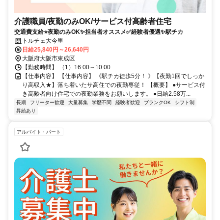
介護職員/夜勤のみOK/サービス付高齢者住宅
交通費支給⭐️夜勤のみOK✨担当者オススメ✅️経験者優遇✨駅チカ
トルチェ大今里
日給25,840円～26,640円
大阪府大阪市東成区
【勤務時間】 （1）16:00～10:00
【仕事内容】 【仕事内容】 《駅チカ徒歩5分！ 》【夜勤1回でしっか
り高収入★】落ち着いたサ高住での夜勤専従！ 【概要】 ●サービス付
き高齢者向け住宅での夜勤業務をお願いします。 ●日給2.58万...
長期
フリーター歓迎
大量募集
学歴不問
経験者歓迎
ブランクOK
シフト制
昇給あり
アルバイト・パート