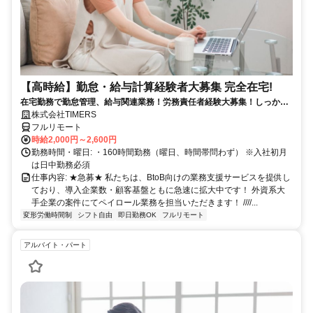
【高時給】勤怠・給与計算経験者大募集 完全在宅!
在宅勤務で勤怠管理、給与関連業務！労務責任者経験大募集！しっかり
稼ぎたい方、注目！
株式会社TIMERS
フルリモート
時給2,000円～2,600円
勤務時間・曜日: ・160時間勤務（曜日、時間帯問わず） ※入社初月
は日中勤務必須
仕事内容: ★急募★ 私たちは、BtoB向けの業務支援サービスを提供し
ており、導入企業数・顧客基盤ともに急速に拡大中です！ 外資系大
手企業の案件にてペイロール業務を担当いただきます！ ////...
変形労働時間制
シフト自由
即日勤務OK
フルリモート
アルバイト・パート