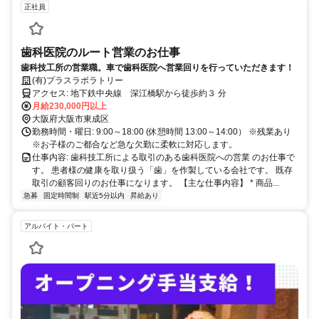
正社員
歯科医院のルート営業のお仕事
歯科技工所の営業職。車で歯科医院へ営業回りを行っていただきます！
(有)プラスラボラトリー
アクセス: 地下鉄中央線 深江橋駅から徒歩約３ 分
月給230,000円以上
大阪府大阪市東成区
勤務時間・曜日: 9:00～18:00 (休憩時間 13:00～14:00） ※残業あり
※お子様のご都合など急な欠勤に柔軟に対応します。
仕事内容: 歯科技工所による取引のある歯科医院への営業 のお仕事で
す。 患者様の健康を取り扱う「歯」を作製している会社です。 既存
取引の顧客回りのお仕事になります。 【主な仕事内容】 * 商品...
急募
固定時間制
駅近5分以内
昇給あり
アルバイト・パート