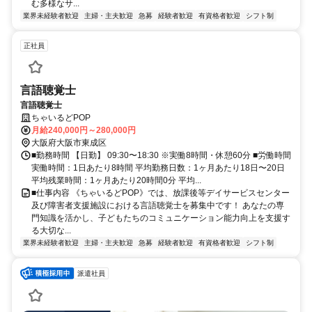
む多様なサ...
業界未経験者歓迎
主婦・主夫歓迎
急募
経験者歓迎
有資格者歓迎
シフト制
正社員
言語聴覚士
言語聴覚士
ちゃいるどPOP
月給240,000円～280,000円
大阪府大阪市東成区
■勤務時間 【日勤】 09:30〜18:30 ※実働8時間・休憩60分 ■労働時間
実働時間：1日あたり8時間 平均勤務日数：1ヶ月あたり18日〜20日
平均残業時間：1ヶ月あたり20時間0分 平均...
■仕事内容 《ちゃいるどPOP》では、放課後等デイサービスセンター
及び障害者支援施設における言語聴覚士を募集中です！ あなたの専
門知識を活かし、子どもたちのコミュニケーション能力向上を支援す
る大切な...
業界未経験者歓迎
主婦・主夫歓迎
急募
経験者歓迎
有資格者歓迎
シフト制
派遣社員