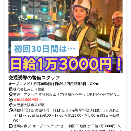
交通誘導の警備スタッフ
オープニング！初回30勤務は日給1.3万円◎週3日～OK★
株式会社みどり警備
交通・アクセス 本社付近エリア(東成区を中心に平野区や住吉区など
に勤務地あります♪)※直行直帰OK♪
日給11,000円以上
大阪府大阪市東成区
勤務時間詳細 実働時間：1日あたり8時間 平均勤務日数：1ヶ月あた
り4日 〜 20日 日勤/8:00～17:00 夜勤/21:00～翌5:00 ★週3日〜勤務
OK！
仕事内容 ／ オープニングにつき、 初回30勤務は“日給1万3000円” ＼