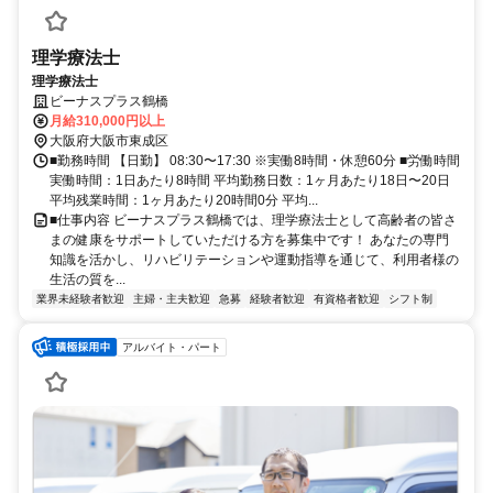
理学療法士
理学療法士
ビーナスプラス鶴橋
月給310,000円以上
大阪府大阪市東成区
■勤務時間 【日勤】 08:30〜17:30 ※実働8時間・休憩60分 ■労働時間
実働時間：1日あたり8時間 平均勤務日数：1ヶ月あたり18日〜20日
平均残業時間：1ヶ月あたり20時間0分 平均...
■仕事内容 ビーナスプラス鶴橋では、理学療法士として高齢者の皆さ
まの健康をサポートしていただける方を募集中です！ あなたの専門
知識を活かし、リハビリテーションや運動指導を通じて、利用者様の
生活の質を...
業界未経験者歓迎
主婦・主夫歓迎
急募
経験者歓迎
有資格者歓迎
シフト制
アルバイト・パート