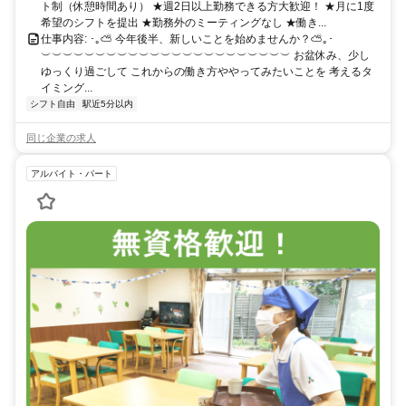
ト制（休憩時間あり） ★週2日以上勤務できる方大歓迎！ ★月に1度
希望のシフトを提出 ★勤務外のミーティングなし ★働き...
仕事内容: ･｡⛅ 今年後半、新しいことを始めませんか？⛅｡･
︶︶︶︶︶︶︶︶︶︶︶︶︶︶︶︶︶︶︶︶︶︶︶ お盆休み、少し
ゆっくり過ごして これからの働き方ややってみたいことを 考えるタ
イミング...
シフト自由
駅近5分以内
同じ企業の求人
アルバイト・パート