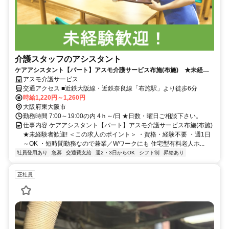
介護スタッフのアシスタント
ケアアシスタント【パート】アスモ介護サービス布施(布施) ★未経験
者歓迎!
アスモ介護サービス
交通アクセス ■近鉄大阪線・近鉄奈良線「布施駅」より徒歩6分
時給1,220円～1,260円
大阪府東大阪市
勤務時間 7:00～19:00の内 4ｈ～/日 ★日数・曜日ご相談下さい。
仕事内容 ケアアシスタント【パート】アスモ介護サービス布施(布施)
★未経験者歓迎! ＜この求人のポイント＞ ・資格・経験不要 ・週1日
～OK ・短時間勤務なので兼業／Wワークにも 住宅型有料老人ホ...
社員登用あり
急募
交通費支給
週2・3日からOK
シフト制
昇給あり
正社員