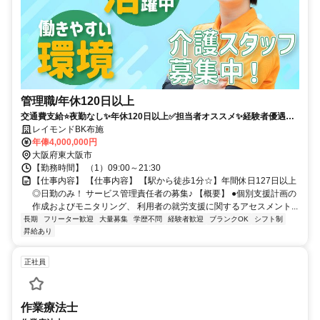
管理職/年休120日以上
交通費支給⭐️夜勤なし✨年休120日以上✅️担当者オススメ✨経験者優遇⭕️
駅チカ
レイモンドBK布施
年俸4,000,000円
大阪府東大阪市
【勤務時間】 （1）09:00～21:30
【仕事内容】 【仕事内容】 【駅から徒歩1分☆】年間休日127日以上
◎日勤のみ！ サービス管理責任者の募集♪ 【概要】 ●個別支援計画の
作成およびモニタリング、 利用者の就労支援に関するアセスメント...
長期
フリーター歓迎
大量募集
学歴不問
経験者歓迎
ブランクOK
シフト制
昇給あり
正社員
作業療法士