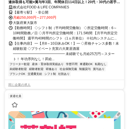
連休取得も可能⭐賞与年3回、年間休日114日以上！20代・30代の若手が
活躍中！
株式会社FOOD & LIFE COMPANIES
【最寄り駅】 ・非公開
月給250,000円～277,000円
大阪府東大阪市
【勤務時間】 ◇シフト制（平均時間労働制） ◇所定労働時間：6～
10時間勤務／日 ◇月平均所定労働時間：171.5時間 【月平均所定労
働時間】 週平均40時間のシフト（1ヵ月単位） ※社内システムに...
【仕事内容】 ━【月8～10日休みOK！】━ ◇昇格チャンス多数！未
経験歓迎 ◇プライベート充実の大衆居酒屋
━━━━━━━━━━━━━━━ 未経験でも月給25万円～スター
ト！ 年功序列なし！昇給...
フリーター歓迎
産休・育休取得実績あり
学歴不問
車通勤OK
転勤なし
未経験者歓迎
経験者歓迎
研修あり
社会保険完備
制服貸与
賞与あり
ブランクOK
交通費支給
シフト制
社割あり
同じ企業の求人
派遣社員