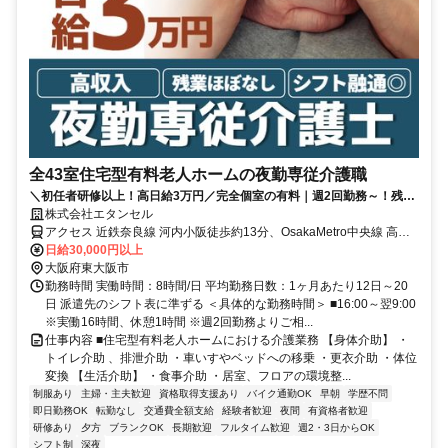
全43室住宅型有料老人ホームの夜勤専従介護職
＼初任者研修以上！高日給3万円／完全個室の有料｜週2回勤務～！残業
ほぼなし｜交通費全額支給｜バイク・自転車通勤OK
株式会社エタンセル
アクセス 近鉄奈良線 河内小阪徒歩約13分、OsakaMetro中央線 高井
田（Osaka3番口徒歩約15分、ＪＲおおさか東線 高井田中央徒歩約17
日給30,000円以上
分 【勤務地最寄駅】近鉄奈良線「河内小阪」駅より徒歩12分
大阪府東大阪市
勤務時間 実働時間：8時間/日 平均勤務日数：1ヶ月あたり12日～20
日 派遣先のシフト表に準ずる ＜具体的な勤務時間＞ ■16:00～翌9:00
※実働16時間、休憩1時間 ※週2回勤務よりご相...
仕事内容 ■住宅型有料老人ホームにおける介護業務 【身体介助】 ・
トイレ介助 、排泄介助 ・車いすやベッドへの移乗 ・更衣介助 ・体位
変換 【生活介助】 ・食事介助 ・居室、フロアの環境整...
制服あり
主婦・主夫歓迎
資格取得支援あり
バイク通勤OK
早朝
学歴不問
即日勤務OK
転勤なし
交通費全額支給
経験者歓迎
夜間
有資格者歓迎
研修あり
夕方
ブランクOK
長期歓迎
フルタイム歓迎
週2・3日からOK
シフト制
深夜