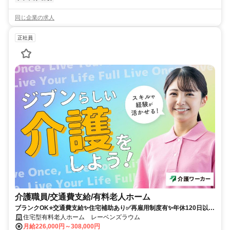
同じ企業の求人
正社員
介護職員/交通費支給/有料老人ホーム
ブランクOK⭐️交通費支給✨住宅補助あり✅️再雇用制度有✨年休120日以上
⭕️担当者オススメ✨経験者優遇❗️車通勤ＯＫ⭐️駅チカ
住宅型有料老人ホーム レーベンズラウム
月給226,000円～308,000円