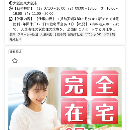
大阪府東大阪市
【勤務時間】 （1）07:00～16:00 （2）09:00～18:00 （3）10:00～
19:00 （4）11:00～20:00
【仕事内容】 【仕事内容】 ＜賞与実績3.80ヶ月分★＞駅チカで通勤
便利♪ 年間休日120日☆住宅手当あり◎ 【概要】 ●有料老人ホームに
て、 入居者様の衣食住の環境を、 全面的にサポートするお仕事...
長期
フリーター歓迎
大量募集
学歴不問
経験者歓迎
ブランクOK
シフト制
昇給あり
業務委託