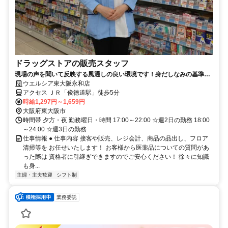
ドラッグストアの販売スタッフ
現場の声を聞いて反映する風通しの良い環境です！身だしなみの基準を
大幅に緩和しました！
ウエルシア東大阪永和店
アクセス ＪＲ「俊徳道駅」徒歩5分
時給1,297円～1,659円
大阪府東大阪市
時間帯 夕方・夜 勤務曜日・時間 17:00～22:00 ☆週2日の勤務 18:00
～24:00 ☆週3日の勤務
仕事情報 ● 仕事内容 接客や販売、レジ会計、商品の品出し、フロア
清掃等を お任せいたします！ お客様から医薬品についての質問があ
った際は 資格者に引継ぎできますのでご安心ください！ 徐々に知識
も身...
主婦・主夫歓迎
シフト制
業務委託