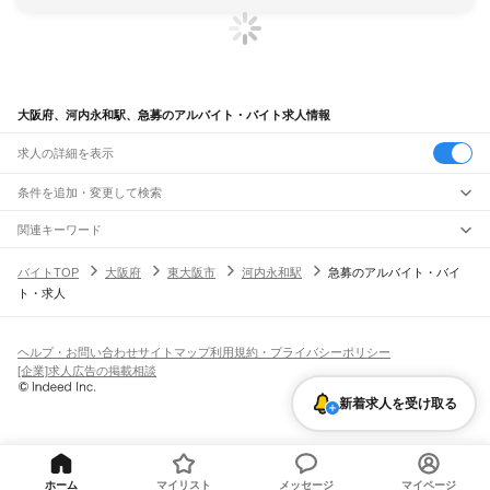
大阪府、河内永和駅、急募のアルバイト・バイト求人情報
求人の詳細を表示
条件を追加・変更して検索
市区町村を追加・変更
関連キーワード
完全在宅ワーク 全国
シール貼り 在宅
現在地周辺
ガチャガチャ
犬カフェ
大阪府
駅を追加・変更
バイトTOP
大阪府
東大阪市
河内永和駅
急募のアルバイト・バイ
大阪府
すべて
ト・求人
大阪市
すべて
職種を追加・変更
JR京都線
都島区
福島区
此花区
西区
港区
大正区
天王寺区
浪速区
西淀川区
東淀川区
東成区
島本駅
高槻駅
摂津富田駅
JR総持寺駅
茨木駅
千里丘駅
岸辺駅
吹田駅
東淀川駅
飲食・フードサービス
生野区
旭区
城東区
阿倍野区
住吉区
東住吉区
西成区
淀川区
鶴見区
住之江区
特徴を追加・変更
新大阪駅
大阪駅
飲食・フードサービス
平野区
北区
中央区
すべて
ヘルプ・お問い合わせ
サイトマップ
利用規約・プライバシーポリシー
ホールスタッフ
キッチンスタッフ
皿洗い・洗い場
精肉・鮮魚加工
給食調理
人気
[企業]求人広告の掲載相談
JR神戸線(大阪～神戸)
堺市
すべて
雇用形態を追加・変更
パン屋（ベーカリー）
フードカウンター販売員
バー（BAR）・バーテンダー
日払いOK
高校生歓迎
学生歓迎
深夜の仕事
髪型・髪色自由
ひげOK
ネイルOK
大阪駅
塚本駅
堺区
中区
東区
西区
南区
北区
美原区
新着求人を受け取る
飲食店補助（開店・閉店準備）
飲食店（店長・マネージャー）
ピアスOK
アルバイト・パート
履歴書不要
オープニングスタッフ
留学生・外国人活躍中
都道府県を変更
営業・販売
大和路線
岸和田市
豊中市
池田市
吹田市
泉大津市
高槻市
貝塚市
守口市
枚方市
茨木市
勤務期間
正社員
河内堅上駅
高井田駅
柏原駅
志紀駅
八尾駅
久宝寺駅
加美駅
平野駅
東部市場前駅
営業・販売
すべて
八尾市
泉佐野市
富田林市
寝屋川市
河内長野市
松原市
大東市
和泉市
箕面市
短期
契約社員
単発・1日OK
長期
期間限定（春夏冬休み等）
天王寺駅
新今宮駅
今宮駅
ＪＲ難波駅
営業
テレフォンアポインター（テレアポ）
ルートセールス
コンビニ
柏原市
羽曳野市
門真市
摂津市
高石市
藤井寺市
東大阪市
泉南市
四條畷市
交野市
シフト
派遣社員
フードカウンター販売員
アパレル
家電量販店・携帯販売（携帯ショップ）
大阪狭山市
阪南市
三島郡
豊能郡
泉北郡
泉南郡
南河内郡
土日祝のみOK
業務委託
平日のみOK
週1日からOK
週2・3日からOK
週4日以上OK
ホーム
マイリスト
メッセージ
マイページ
学研都市線