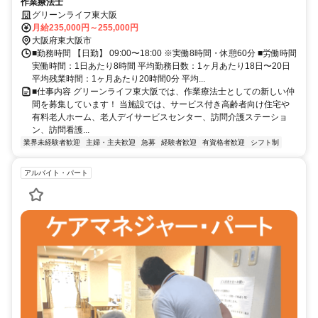
作業療法士
グリーンライフ東大阪
月給235,000円～255,000円
大阪府東大阪市
■勤務時間 【日勤】 09:00〜18:00 ※実働8時間・休憩60分 ■労働時間
実働時間：1日あたり8時間 平均勤務日数：1ヶ月あたり18日〜20日
平均残業時間：1ヶ月あたり20時間0分 平均...
■仕事内容 グリーンライフ東大阪では、作業療法士としての新しい仲
間を募集しています！ 当施設では、サービス付き高齢者向け住宅や
有料老人ホーム、老人デイサービスセンター、訪問介護ステーショ
ン、訪問看護...
業界未経験者歓迎
主婦・主夫歓迎
急募
経験者歓迎
有資格者歓迎
シフト制
アルバイト・パート