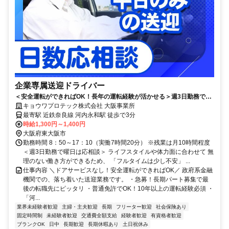
企業専属送迎ドライバー
＜安全運転ができればOK！長年の運転経験が活かせる＞週3日勤務で
OK／面接1回／普通免許でOK
キョウワプロテック株式会社 大阪事業所
最寄駅 近鉄奈良線 河内永和駅 徒歩で3分
時給1,300円～1,400円
大阪府東大阪市
勤務時間 8：50～17：10（実働7時間20分） ※残業は月10時間程度
＜週3日勤務で曜日は応相談＞ ライフスタイルや体力面に合わせて 無
理のない働き方ができるため、 「フルタイムは少し不安」 ...
仕事内容 ＼ドアサービスなし！安全運転ができればOK／ 政府系金融
機関での、落ち着いた送迎業務です。 ・急募！長期パート募集で最
後の転職先にピッタリ ・普通免許でOK！10年以上の運転経験必須 ・
「河...
業界未経験者歓迎
主婦・主夫歓迎
長期
フリーター歓迎
社会保険あり
固定時間制
未経験者歓迎
交通費全額支給
経験者歓迎
有資格者歓迎
ブランクOK
日中
長期歓迎
長期休暇あり
土日祝休み