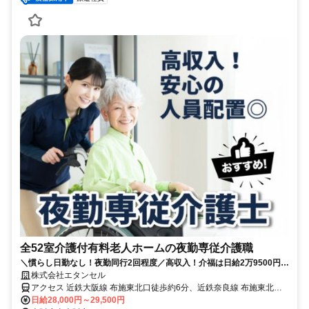
全52室介護付有料老人ホームの夜勤専従介護職
＼慣らし日勤なし！夜勤同行2回程度／高収入！介福は日給2万9500円｜
安心の夜勤2名体制｜週2回～相談OK｜駅チカ★徒歩5分
株式会社エタンセル
アクセス 近鉄大阪線 布施東北口徒歩約6分、近鉄奈良線 布施東北口
徒歩約6分、ＪＲおおさか東線 ＪＲ河内永和徒歩約9分 【勤務地最寄
日給28,000円～29,500円