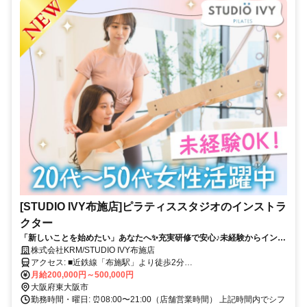
[STUDIO IVY布施店]ピラティススタジオのインストラ
クター
「新しいことを始めたい」あなたへ✨充実研修で安心♪未経験からインス
トラクターデビュー◎週2～・シフト自由！
株式会社KRM/STUDIO IVY布施店
アクセス: ■近鉄線「布施駅」より徒歩2分
୨୧･･･････････････････････････････････୨୧ 大阪・奈良方面からアク
月給200,000円～500,000円
セス良好！ 近鉄線沿線で通いやすく、 鶴橋・今里・八戸ノ里・河内
大阪府東大阪市
小阪・生駒方面 からも通勤便利♪
勤務時間・曜日: ⏰08:00〜21:00（店舗営業時間） 上記時間内でシフ