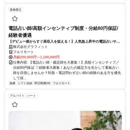
業務委託
電話占い師/高額インセンティブ制度・分給80円保証/
経験者優遇
【デビュー後からすぐ高収入を狙える！】人気急上昇中の電話占いサイ
トで占いのお仕事
株式会社グラフィット
フルリモート
月給200,000円～1,100,000円
仕事内容: 【電話占い師・鑑定師を大募集！】高額インセンティブ／
分給80円保証 ▽経験者大募集！あなたの鑑定力を生かして看板占い
師を目指しませんか？対面・電話問わず占い師の経験のある方を優先
して採...
急募
シフト自由
即日勤務OK
フルリモート
アルバイト・パート