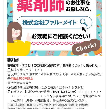
薬剤師
地域密着・街にとけこむ綺麗な薬局です！長期的にじっくり働かれたい
方歓迎。
株式会社ファル・メイト
交通アクセス 最寄駅：河内永和 近鉄奈良線「河内永和」から徒歩2分
時給3,500円以上
大阪府東大阪市
勤務時間 固定時間制 下記をご確認ください！ シフト制
仕事内容 【お問い合わせ番号：1003-4184-1479】 ＋・＋・＋・＋・
＋・＋・＋・＋・＋・＋ ＜主な仕事内容について＞ ・処方箋に基づ
いた調剤 ・患者への服薬指導、薬の効果や注意点の説明 ...
主婦・主夫歓迎
長期
フリーター歓迎
社会保険あり
急募
固定時間制
交通費全額支給
経験者歓迎
有資格者歓迎
社会保険完備
長期歓迎