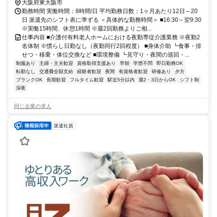
駅】近鉄奈良線/大阪線「布施」駅より徒歩5分
大阪府東大阪市
勤務時間 実働時間：8時間/日 平均勤務日数：1ヶ月あたり12日～20
日 派遣先のシフト表に準ずる ＜具体的な勤務時間＞ ■16:30～翌9:30
※実働15時間、休憩1時間 ※週2回勤務よりご相...
仕事内容 ■介護付有料老人ホームにおける夜勤専従介護業務 ※夜勤2
名体制 ※慣らし日勤なし（夜勤同行2回程度） ■身体介助 ┗食事・排
せつ・移乗・体位交換など ■環境整備 ┗見守り・夜間の巡回・...
制服あり
主婦・主夫歓迎
資格取得支援あり
早朝
学歴不問
即日勤務OK
転勤なし
交通費全額支給
経験者歓迎
夜間
有資格者歓迎
研修あり
夕方
ブランクOK
長期歓迎
フルタイム歓迎
駅近5分以内
週2・3日からOK
シフト制
深夜
同じ企業の求人
派遣社員