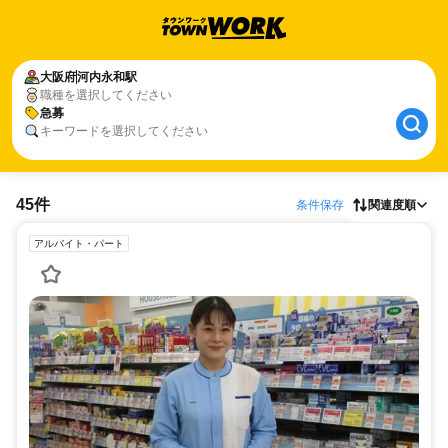
大阪府
河内永和駅
職種を選択してください
急募
キーワードを選択してください
45件
条件保存
関連度順
アルバイト・パート