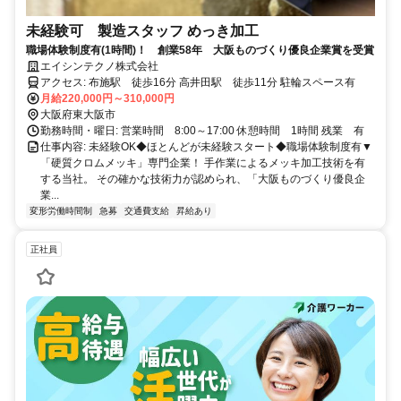
未経験可 製造スタッフ めっき加工
職場体験制度有(1時間)！ 創業58年 大阪ものづくり優良企業賞を受賞
エイシンテクノ株式会社
アクセス: 布施駅 徒歩16分 高井田駅 徒歩11分 駐輪スペース有
月給220,000円～310,000円
大阪府東大阪市
勤務時間・曜日: 営業時間 8:00～17:00 休憩時間 1時間 残業 有
仕事内容: 未経験OK◆ほとんどが未経験スタート◆職場体験制度有▼
「硬質クロムメッキ」専門企業！ 手作業によるメッキ加工技術を有
する当社。 その確かな技術力が認められ、「大阪ものづくり優良企
業...
変形労働時間制
急募
交通費支給
昇給あり
正社員