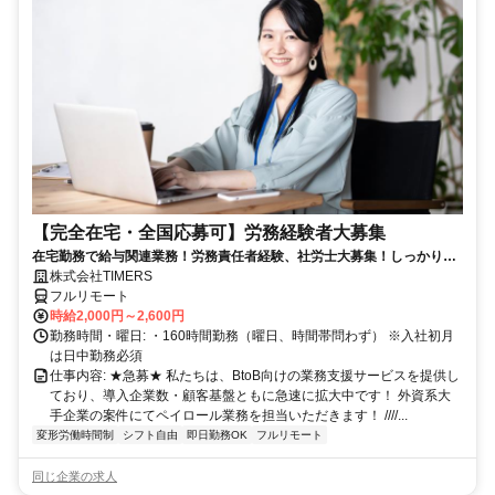
【完全在宅・全国応募可】労務経験者大募集
在宅勤務で給与関連業務！労務責任者経験、社労士大募集！しっかり稼
ぎたい方、注目！
株式会社TIMERS
フルリモート
時給2,000円～2,600円
勤務時間・曜日: ・160時間勤務（曜日、時間帯問わず） ※入社初月
は日中勤務必須
仕事内容: ★急募★ 私たちは、BtoB向けの業務支援サービスを提供し
ており、導入企業数・顧客基盤ともに急速に拡大中です！ 外資系大
手企業の案件にてペイロール業務を担当いただきます！ ////...
変形労働時間制
シフト自由
即日勤務OK
フルリモート
同じ企業の求人