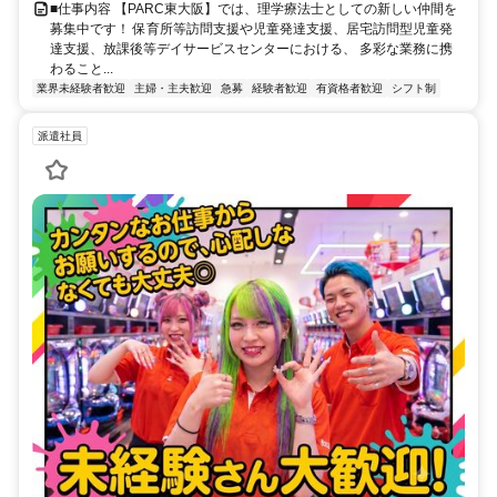
■仕事内容 【PARC東大阪】では、理学療法士としての新しい仲間を
募集中です！ 保育所等訪問支援や児童発達支援、居宅訪問型児童発
達支援、放課後等デイサービスセンターにおける、 多彩な業務に携
わること...
業界未経験者歓迎
主婦・主夫歓迎
急募
経験者歓迎
有資格者歓迎
シフト制
派遣社員