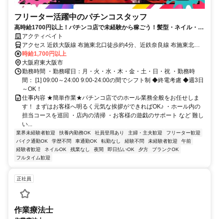
フリーター活躍中のパチンコスタッフ
高時給1700円以上！パチンコ店で未経験から稼ごう！髪型・ネイル・ピ
アス完全自由★
アクティベイト
アクセス 近鉄大阪線 布施東北口徒歩約4分、近鉄奈良線 布施東北口
徒歩約4分、ＪＲおおさか東線 ＪＲ河内永和徒歩約7分
時給1,700円以上
大阪府東大阪市
勤務時間 ・勤務曜日：月・火・水・木・金・土・日・祝 ・勤務時
間： [1] 09:00～24:00 9:00-24:00の間でシフト制 ◆終電考慮 ◆週3日
～OK！
仕事内容 ★簡単作業★パチンコ店でのホール業務全般をお任せしま
す！ まずはお客様へ明るく元気な挨拶ができればOK♪ ・ホール内の
担当コースを巡回 ・店内の清掃 ・お客様の遊戯のサポート など 難し
い...
業界未経験者歓迎
扶養内勤務OK
社員登用あり
主婦・主夫歓迎
フリーター歓迎
バイク通勤OK
学歴不問
車通勤OK
転勤なし
経験不問
未経験者歓迎
午前
経験者歓迎
ネイルOK
残業なし
夜間
即日払いOK
夕方
ブランクOK
フルタイム歓迎
正社員
作業療法士