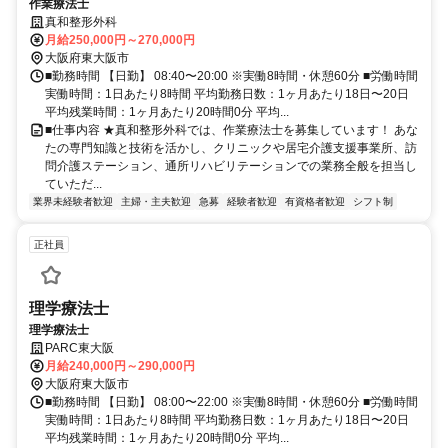
作業療法士
真和整形外科
月給250,000円～270,000円
大阪府東大阪市
■勤務時間 【日勤】 08:40〜20:00 ※実働8時間・休憩60分 ■労働時間
実働時間：1日あたり8時間 平均勤務日数：1ヶ月あたり18日〜20日
平均残業時間：1ヶ月あたり20時間0分 平均...
■仕事内容 ★真和整形外科では、作業療法士を募集しています！ あな
たの専門知識と技術を活かし、クリニックや居宅介護支援事業所、訪
問介護ステーション、通所リハビリテーションでの業務全般を担当し
ていただ...
業界未経験者歓迎
主婦・主夫歓迎
急募
経験者歓迎
有資格者歓迎
シフト制
正社員
理学療法士
理学療法士
PARC東大阪
月給240,000円～290,000円
大阪府東大阪市
■勤務時間 【日勤】 08:00〜22:00 ※実働8時間・休憩60分 ■労働時間
実働時間：1日あたり8時間 平均勤務日数：1ヶ月あたり18日〜20日
平均残業時間：1ヶ月あたり20時間0分 平均...