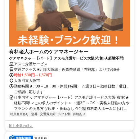
有料老人ホームのケアマネージャー
ケアマネジャー【パート】アスモ介護サービス大阪(布施)★経験不問!
アスモ介護サービス
交通アクセス ■近鉄大阪線・近鉄奈良線「布施駅」より徒歩6分
時給1,530円～1,570円
大阪府東大阪市
勤務時間 9：00～18：00（休憩1時間） ☆週３日～勤務日数・曜日、
ご相談に応じます
仕事内容 ケアマネジャー【パート】アスモ介護サービス大阪(布施)★
経験不問! ＜この求人のポイント＞ ・週3日～OK ・実務未経験の方や
ブランクのある方も歓迎 ・夜勤なし 住宅型有料老人ホームにおけ...
社員登用あり
急募
交通費支給
シフト制
昇給あり
同じ企業の求人
派遣社員