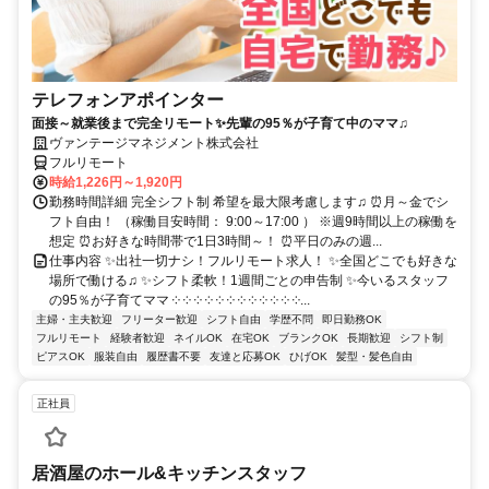
テレフォンアポインター
面接～就業後まで完全リモート✨先輩の95％が子育て中のママ♫
ヴァンテージマネジメント株式会社
フルリモート
時給1,226円～1,920円
勤務時間詳細 完全シフト制 希望を最大限考慮します♫ ⏰月～金でシ
フト自由！ （稼働目安時間： 9:00～17:00 ） ※週9時間以上の稼働を
想定 ⏰お好きな時間帯で1日3時間～！ ⏰平日のみの週...
仕事内容 ✨出社一切ナシ！フルリモート求人！ ✨全国どこでも好きな
場所で働ける♫ ✨シフト柔軟！1週間ごとの申告制 ✨今いるスタッフ
の95％が子育てママ ༶ ༶ ༶ ༶ ༶ ༶ ༶ ༶ ༶ ༶ ༶ ༶...
主婦・主夫歓迎
フリーター歓迎
シフト自由
学歴不問
即日勤務OK
フルリモート
経験者歓迎
ネイルOK
在宅OK
ブランクOK
長期歓迎
シフト制
ピアスOK
服装自由
履歴書不要
友達と応募OK
ひげOK
髪型・髪色自由
正社員
居酒屋のホール&キッチンスタッフ