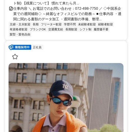
ト制) 【残業について】 慣れて来たら月...
仕事内容 ＼ お電話でのお問い合わせ：072-498-7750 ／ ◇中国系企
業での通関補助◇ ～綺麗なオフィスビルでの勤務～ ■ 仕事内容 ・通
関に関わる書類のデータ加工 ・通関書類の準備、整理...
主婦・主夫歓迎
長期
フリーター歓迎
学歴不問
未経験者歓迎
経験者歓迎
有資格者歓迎
ブランクOK
交通費支給
長期歓迎
シフト制
履歴書不要
髪型・髪色自由
正社員