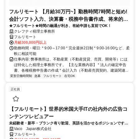
フルリモート 【月給30万円~】勤務時間7時間と短め!
会計ソフト入力、決算書・税務申告書作成、将来的に
★フルリモート★時間の融通が利き、有給申請も直前でOK！
決算説明も
クレフティ税理士事務所
フルリモート
月給300,000円以上
勤務時間・曜日: * 9:00～17:00 * 完全週休2日制 * 9:00-16:00など、柔
軟に相談可能
仕事内容: 弊事務所は、不動産業（不動産賃貸、売買、開発等）にほ
ぼ特化した税理士事務所です。 【主な業務内容】 * 法人の確定申告
書、各種税務申告書の作成 * 会計入力（不動産売買契約、建築関連...
変形労働時間制
急募
フルリモート
在宅OK
正社員
【フルリモート】世界的米国大手ITの社内外の広告コ
ンテンツレビュアー
未経験者・新卒・ブランク有り歓迎、英語を活かせるポジションです。
完全リモート
Vaco Japan株式会社
フルリモート