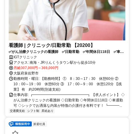
看護師 | クリニック/日勤常勤 【20200】
✅がん治療クリニックの看護師 ✅日勤常勤 ✅年間休日118日 ✅車通
勤可 ✅シックでお洒落な内装が特徴の介護付き有料です！
IGTクリニック
アクセス: 南海・JRりんくうタウン駅から徒歩10分
月給307,000円～369,000円
大阪府泉佐野市
勤務時間・曜日: 【勤務時間】 ① 8：30～17：30 休憩60分 ②
10：00～19：00 休憩60分 ③ 17：00～9：00 休憩120分 【残
業】 有 約20時間(別途支給)
仕事内容: ┏━━━━━━━━━━━━━━━┓ 【求人ポイント】 ◇
がん治療クリニックの看護師 ◇日勤常勤 ◇年間休日118日 ◇車通勤
可 ◇シックでお洒落な内装が特徴の介護付き有料です！ ┗━━━...
交通費支給
シフト制
昇給あり
派遣社員