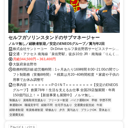
セルフガソリンスタンドのサブマネージャー
ノルマ無し／経験者歓迎／安定のENEOSグループ／賞与年2回
株式会社サントーコー Dr.Drive セルフ泉佐野西サービスステーショ
ン
交通・アクセス 南海線「泉佐野駅」徒歩10分 JR・南海線「りんくう
タウン駅」徒歩15分
月給344,500円～363,400円
大阪府泉佐野市
勤務時間詳細 総労働時間：1ヶ月あたり169時間 8:00~21:00の間でシ
フト制勤務（実働8時間） ＊残業は月20~40時間程度 ＊家庭や子供の
用事でお休み調整可
仕事内容 ＝＝＝＝＝＝＝P O I N T＝＝＝＝＝＝＝ ⭐【安定のENEOS
グループ】 創業78年！生活を支えるお仕事 全国29店舗展開・年商
150億円以上！ ⭐【新規事業も展開中】 ノルマ無し...
制服あり
資格取得支援あり
フリーター歓迎
バイク通勤OK
早朝
学歴不問
車通勤OK
職場見学可
経験不問
住宅手当あり
交通費全額支給
午前
経験者歓迎
有資格者歓迎
研修あり
夕方
賞与あり
ブランクOK
育休あり
交通費支給
アルバイト・パート