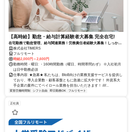
【高時給】勤怠・給与計算経験者大募集 完全在宅!
在宅勤務で勤怠管理、給与関連業務！労務責任者経験大募集！しっかり
稼ぎたい方、注目！
株式会社TIMERS
フルリモート
時給2,000円～2,600円
勤務時間・曜日: ・160時間勤務（曜日、時間帯問わず） ※入社初月
は日中勤務必須
仕事内容: ★急募★ 私たちは、BtoB向けの業務支援サービスを提供し
ており、導入企業数・顧客基盤ともに急速に拡大中です！ 外資系大
手企業の案件にてペイロール業務を担当いただきます！ ////...
変形労働時間制
シフト自由
即日勤務OK
フルリモート
正社員