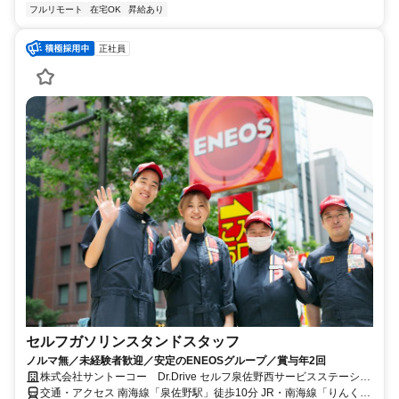
フルリモート
在宅OK
昇給あり
正社員
セルフガソリンスタンドスタッフ
ノルマ無／未経験者歓迎／安定のENEOSグループ／賞与年2回
株式会社サントーコー Dr.Drive セルフ泉佐野西サービスステーショ
ン
交通・アクセス 南海線「泉佐野駅」徒歩10分 JR・南海線「りんくう