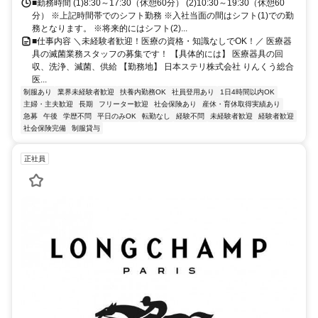
■勤務時間 (1)8:30～17:30（休憩60分） (2)10:30～19:30（休憩60
分） ※上記時間帯でのシフト勤務 ※入社当面の間はシフト(1)での勤
務となります。 ※将来的にはシフト(2)...
■仕事内容 ＼未経験者歓迎！医療の資格・知識なしでOK！／ 医療器
具の滅菌業務スタッフの募集です！ 【具体的には】 医療器具の回
収、洗浄、滅菌、供給 【勤務地】 日本ステリ株式会社 りんくう総合
医...
制服あり
業界未経験者歓迎
扶養内勤務OK
社員登用あり
1日4時間以内OK
主婦・主夫歓迎
長期
フリーター歓迎
社会保険あり
産休・育休取得実績あり
急募
午後
学歴不問
平日のみOK
転勤なし
経験不問
未経験者歓迎
経験者歓迎
社会保険完備
制服貸与
正社員