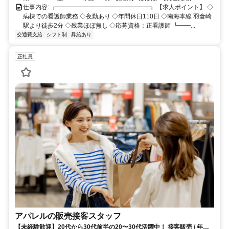
仕事内容: ┏━━━━━━━━━━━━━━━┓ 【求人ポイント】 ◇
病棟での看護師業務 ◇夜勤あり ◇年間休日110日 ◇南海本線 羽倉崎
駅より徒歩2分 ◇残業ほぼ無し ◇応募資格：正看護師 ┗━━...
交通費支給
シフト制
昇給あり
正社員
アパレルの販売接客スタッフ
【未経験歓迎】20代から30代前半の20〜30代活躍中！ 接客販売 / 年間