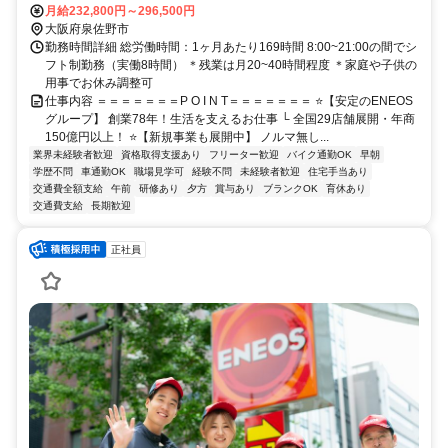
タウン駅」徒歩15分
月給232,800円～296,500円
大阪府泉佐野市
勤務時間詳細 総労働時間：1ヶ月あたり169時間 8:00~21:00の間でシ
フト制勤務（実働8時間） ＊残業は月20~40時間程度 ＊家庭や子供の
用事でお休み調整可
仕事内容 ＝＝＝＝＝＝＝P O I N T＝＝＝＝＝＝＝ ⭐【安定のENEOS
グループ】 創業78年！生活を支えるお仕事 └ 全国29店舗展開・年商
150億円以上！ ⭐【新規事業も展開中】 ノルマ無し...
業界未経験者歓迎
資格取得支援あり
フリーター歓迎
バイク通勤OK
早朝
学歴不問
車通勤OK
職場見学可
経験不問
未経験者歓迎
住宅手当あり
交通費全額支給
午前
研修あり
夕方
賞与あり
ブランクOK
育休あり
交通費支給
長期歓迎
正社員