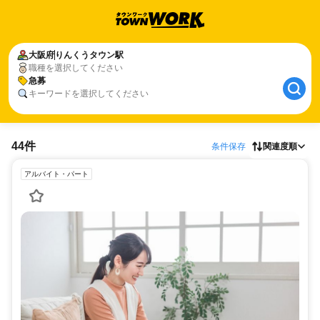
大阪府
りんくうタウン駅
職種を選択してください
急募
キーワードを選択してください
44件
条件保存
関連度順
アルバイト・パート