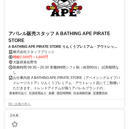
アパレル販売スタッフ A BATHING APE PIRATE
STORE
A BATHING APE PIRATE STORE りんくうプレミアム・アウトレット
店/アパレル販売スタッフ/20代～30代の登録者比率約85％！/正社員登用
株式会社スタッフブリッジ
あり/泉佐野市/お仕事No245379
時給1,500円～1,600円
大阪府泉佐野市
勤務時間 09:30～20:30 実働8時間シフト制（休憩90分） 試用期間な
し
お仕事内容 A BATHING APE PIRATE STORE（アベイシングエイプパ
イレーツストア）りんくうプレミアム・アウトレット店にてご勤務い
ただきます。トレンドアイテムが揃うアパレルブランドの...
飲食割引あり
社員登用あり
急募
固定時間制
社会保険完備
交通費支給
同じ企業の求人
正社員