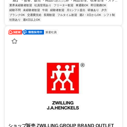
細】 ・接客、販売 ・商品のおたたみ ・商品管理、在庫管理 ・スト...
業界未経験者歓迎
社員登用あり
フリーター歓迎
車通勤OK
即日勤務OK
経験不問
未経験者歓迎
午前
経験者歓迎
月1シフト提出
研修あり
夕方
ブランクOK
交通費支給
長期歓迎
フルタイム歓迎
週2・3日からOK
シフト制
社割あり
週4日以上OK
派遣社員
ショップ販売 ZWILLING GROUP BRAND OUTLET