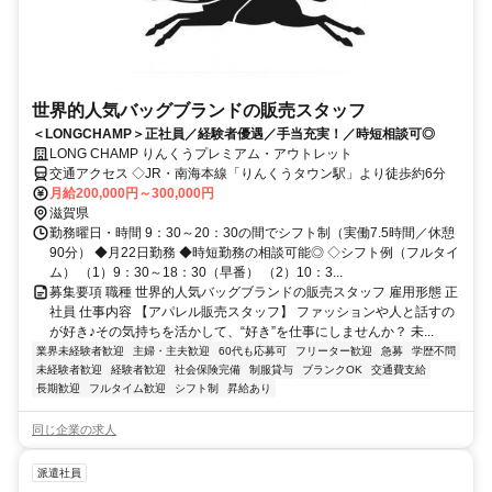
世界的人気バッグブランドの販売スタッフ
＜LONGCHAMP＞正社員／経験者優遇／手当充実！／時短相談可◎
LONG CHAMP りんくうプレミアム・アウトレット
交通アクセス ◇JR・南海本線「りんくうタウン駅」より徒歩約6分
月給200,000円～300,000円
滋賀県
勤務曜日・時間 9：30～20：30の間でシフト制（実働7.5時間／休憩
90分） ◆月22日勤務 ◆時短勤務の相談可能◎ ◇シフト例（フルタイ
ム） （1）9：30～18：30（早番） （2）10：3...
募集要項 職種 世界的人気バッグブランドの販売スタッフ 雇用形態 正
社員 仕事内容 【アパレル販売スタッフ】 ファッションや人と話すの
が好き♪その気持ちを活かして、“好き”を仕事にしませんか？ 未...
業界未経験者歓迎
主婦・主夫歓迎
60代も応募可
フリーター歓迎
急募
学歴不問
未経験者歓迎
経験者歓迎
社会保険完備
制服貸与
ブランクOK
交通費支給
長期歓迎
フルタイム歓迎
シフト制
昇給あり
同じ企業の求人
派遣社員