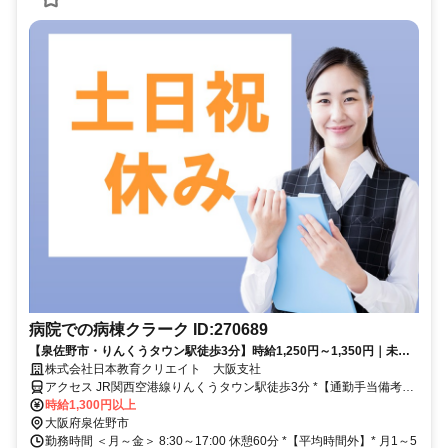
病院での病棟クラーク ID:270689
【泉佐野市・りんくうタウン駅徒歩3分】時給1,250円～1,350円｜未経
験OK｜土日祝休み｜病棟クラーク【りんくうタウン駅3分】未経験歓迎
株式会社日本教育クリエイト 大阪支社
／長期安定×病院クラーク／基本残業なし♪定時退社OK
アクセス JR関西空港線りんくうタウン駅徒歩3分 *【通勤手当備考】*
日本教育クリエイトなら交通費全額に加えて、 自宅～最寄駅まで1キ
時給1,300円以上
ロ以上なら『駐輪場代』 2キロ以上なら『バス代』もプラス支給
大阪府泉佐野市
勤務時間 ＜月～金＞ 8:30～17:00 休憩60分 *【平均時間外】* 月1～5