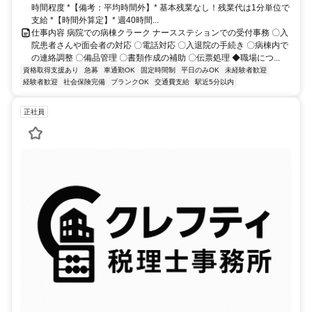
時間程度 *【備考：平均時間外】* 基本残業なし！残業代は1分単位で
支給 *【時間外算定】* 週40時間...
仕事内容 病院での病棟クラーク ナースステションでの受付事務 〇入
院患者さんや面会者の対応 〇電話対応 〇入退院の手続き 〇病棟内で
の連絡調整 〇備品管理 〇書類作成の補助 〇伝票処理 ◆職場につ...
資格取得支援あり
急募
車通勤OK
固定時間制
平日のみOK
未経験者歓迎
経験者歓迎
社会保険完備
ブランクOK
交通費支給
駅近5分以内
正社員