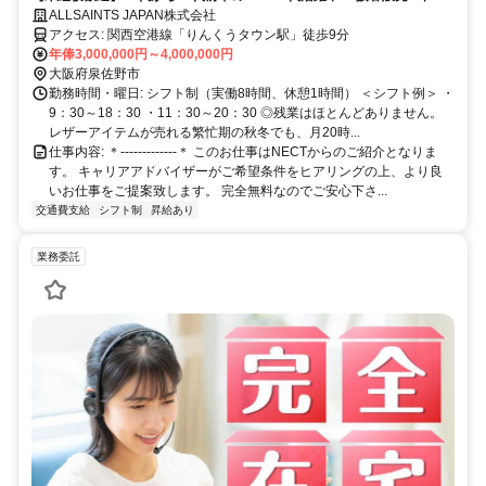
休日120日以上 / 残業ほぼ無し / 外資アパレル／20〜30代活躍中／接客
ALLSAINTS JAPAN株式会社
力を磨きながらキャリアの幅を広げやすい
アクセス: 関西空港線「りんくうタウン駅」徒歩9分
年俸3,000,000円～4,000,000円
大阪府泉佐野市
勤務時間・曜日: シフト制（実働8時間、休憩1時間） ＜シフト例＞ ・
9：30～18：30 ・11：30～20：30 ◎残業はほとんどありません。
レザーアイテムが売れる繁忙期の秋冬でも、月20時...
仕事内容: ＊-------------＊ このお仕事はNECTからのご紹介となりま
す。 キャリアアドバイザーがご希望条件をヒアリングの上、より良
いお仕事をご提案致します。 完全無料なのでご安心下さ...
交通費支給
シフト制
昇給あり
業務委託