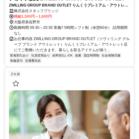
ZWILLING GROUP BRAND OUTLET りんくうプレミアム・アウトレッ
ト店/ショップ販売/20代～30代の登録者比率約85％！/前払い可/急募/泉
株式会社スタッフブリッジ
佐野市/お仕事No247902
時給1,500円～1,600円
大阪府泉佐野市
勤務時間 09:30～20:30 実働7.5時間シフト制（休憩60分） 試用期間
なし
お仕事内容 ZWILLING GROUP BRAND OUTLET（ツヴィリング グル
ープ ブランド アウトレット）りんくうプレミアム・アウトレット店
にてご勤務いただきます。暮らしを彩るアイテムが揃う...
飲食割引あり
社員登用あり
給料前払いOK
急募
固定時間制
社会保険完備
制服貸与
交通費支給
正社員