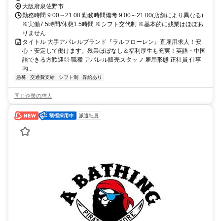
大阪府泉佐野市
勤務時間 9:00～21:00 勤務時間備考 9:00～21:00(店舗により異なる)
※実働7.5時間/休憩1.5時間 ※シフト交代制 ※基本的に残業はほぼあ
りません
タイトル 大手アパレルブランド『ラルフローレン』直雇用求人！安
心・安定して働けます。残業ほぼなし＆福利厚生も充実！英語・中国
語できる方歓迎◎ 職種 アパレル販売スタッフ 雇用形態 正社員 仕事
内...
急募
交通費支給
シフト制
昇給あり
同じ企業の求人
派遣社員