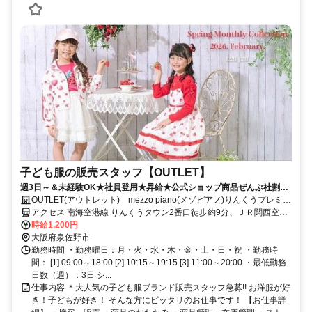
子ども服の販売スタッフ【OUTLET】
週3日～＆未経験OK★社員登用★昇給★公式ショップ商品ぜんぶ社割
OK【子ども系の仕事経験が活かせる】
OUTLET(アウトレット) mezzo piano(メゾピアノ)りんくうプレミア
ム・アウトレット店
アクセス 南海空港線 りんくうタウン2番口徒歩約9分、ＪＲ関西空港
線 りんくうタウン2番口徒歩約9分
時給1,200円
大阪府泉佐野市
勤務時間 ・勤務曜日：月・火・水・木・金・土・日・祝 ・勤務時
間： [1] 09:00～18:00 [2] 10:15～19:15 [3] 11:00～20:00 ・最低勤務
日数（週）：3日 シ...
仕事内容 ＊大人気の子ども服ブランド販売スタッフ急募!! お洋服が好
き！子どもが好き！ そんな方にピッタリのお仕事です！ 【お仕事詳