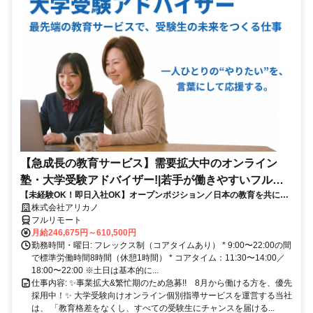
【急成長の教育サービス】需要拡大中のオンライン
塾・大学受験アドバイザー!|若手が働きやすいフルリ
【未経験OK！即日入社OK】オープンポジション／日本の教育を共に変
モート勤務
える仲間を募集します！
株式会社アリカノ
フルリモート
月給246,675円～610,500円
勤務時間・曜日: フレックス制（コアタイムあり） * 9:00〜22:00の間
で標準労働時間8時間（休憩1時間） * コアタイム：11:30〜14:00／
18:00〜22:00 ※土日は基本的に...
仕事内容: ✨️事業拡大&繁忙期のため急募!! 8月から働ける方を、優先
採用中！✨️ 大学受験向けオンライン個別指導サービスを運営する当社
は、 「教育格差をなくし、すべての受験生にチャンスを届ける...