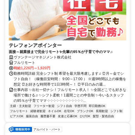
テレフォンアポインター
面接～就業後まで完全リモート✨先輩の95％が子育て中のママ♫
ヴァンテージマネジメント株式会社
フルリモート
時給1,226円～1,920円
勤務時間詳細 完全シフト制 希望を最大限考慮します♫ ⏰月～金でシ
フト自由！ （稼働目安時間： 9:00～17:00 ） ※週9時間以上の稼働を
想定 ⏰お好きな時間帯で1日3時間～！ ⏰平日のみの週...
仕事内容 ✨出社一切ナシ！フルリモート求人！ ✨全国どこでも好きな
場所で働ける♫ ✨シフト柔軟！1週間ごとの申告制 ✨今いるスタッフ
の95％が子育てママ ༶ ༶ ༶ ༶ ༶ ༶ ༶ ༶ ༶ ༶ ༶ ༶...
主婦・主夫歓迎
フリーター歓迎
シフト自由
学歴不問
即日勤務OK
フルリモート
経験者歓迎
ネイルOK
在宅OK
ブランクOK
長期歓迎
シフト制
ピアスOK
服装自由
履歴書不要
友達と応募OK
ひげOK
髪型・髪色自由
アルバイト・パート