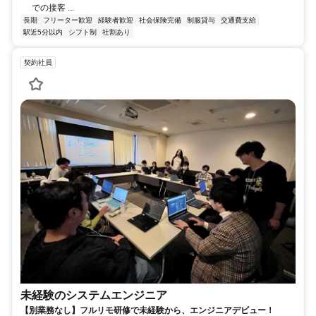
での接客 ...
長期
フリーター歓迎
経験者歓迎
社会保険完備
制服貸与
交通費支給
駅近5分以内
シフト制
社割あり
契約社員
未経験のシステムエンジニア
【別業務なし】フルリモ研修で未経験から、エンジニアデビュー！