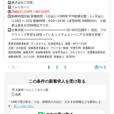
株式会社三河屋
フルリモート
月給251,370円～687,525円
勤務時間詳細 実働時間：1日あたり8時間 平均勤務日数：1ヶ月あた
り18日 〜 20日 勤務時間：9:00〜18:00（休憩時間 1時間00分） ※残
業は基本月20時間以下です。
仕事内容 ======================= 20−30代活躍中！ 現在、プロ
グラミング学習を頑張っている システムエンジニアを目指す皆様！
=======================...
業界未経験者歓迎
ランチタイム
社員登用あり
副業・WワークOK
主婦・主夫歓迎
資格取得支援あり
フリーター歓迎
学歴不問
車通勤OK
固定時間制
経験不問
未経験者歓迎
住宅手当あり
フルリモート
交通費全額支給
経験者歓迎
ネイルOK
有資格者歓迎
研修あり
在宅OK
前へ
次へ
1
2
3
この条件の新着求人を受け取る
大阪府 / りんくうタウン駅
急募
「LINEで受け取る」では、新着求人のほか、おすすめ情報なども配信しま
す。
詳しくはこちら