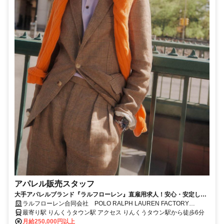
アパレル販売スタッフ
大手アパレルブランド『ラルフローレン』直雇用求人！安心・安定して
働けます。残業ほぼなし＆福利厚生も充実！英語・中国語できる方歓迎
ラルフローレン合同会社 POLO RALPH LAUREN FACTORY
◎
STORE りんくう
最寄り駅 りんくうタウン駅 アクセス りんくうタウン駅から徒歩6分
月給250,000円以上