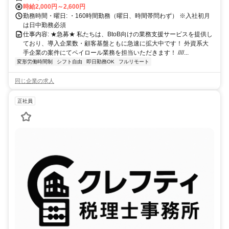
時給2,000円～2,600円
勤務時間・曜日: ・160時間勤務（曜日、時間帯問わず） ※入社初月
は日中勤務必須
仕事内容: ★急募★ 私たちは、BtoB向けの業務支援サービスを提供し
ており、導入企業数・顧客基盤ともに急速に拡大中です！ 外資系大
手企業の案件にてペイロール業務を担当いただきます！ ////...
変形労働時間制
シフト自由
即日勤務OK
フルリモート
同じ企業の求人
正社員