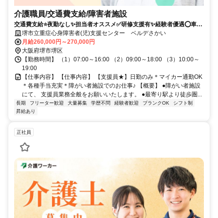
介護職員/交通費支給/障害者施設
交通費支給⭐️夜勤なし✨担当者オススメ✅️研修支援有✨経験者優遇⭕️車通
勤ＯＫ
堺市立重症心身障害者(児)支援センター ベルデさかい
月給260,000円～270,000円
大阪府堺市堺区
【勤務時間】 （1）07:00～16:00 （2）09:00～18:00 （3）10:00～
19:00
【仕事内容】 【仕事内容】 【支援員★】日勤のみ＊マイカー通勤OK
＊各種手当充実＊障がい者施設でのお仕事♪ 【概要】 ●障がい者施設
にて、 支援員業務全般をお願いいたします。 ●最寄り駅より徒歩圏...
長期
フリーター歓迎
大量募集
学歴不問
経験者歓迎
ブランクOK
シフト制
昇給あり
正社員