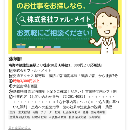
薬剤師
南海本線諏訪森駅より徒歩10分★時給3、300円より応相談♪
株式会社ファル・メイト
交通アクセス 最寄駅：諏訪ノ森 南海本線「諏訪ノ森」から徒歩7分
時給3,300円以上
大阪府堺市西区
勤務時間 固定時間制 下記をご確認ください！ 営業時間内シフト制
仕事内容 【お問い合わせ番号：72-261-4681】 ＋・＋・＋・＋・
＋・＋・＋・＋・＋・＋ ＜主な仕事内容について＞ ・処方箋に基づ
いた調剤 ・患者への服薬指導、薬の効果や注意点の説明 ・薬歴...
主婦・主夫歓迎
長期
フリーター歓迎
社会保険あり
急募
固定時間制
交通費全額支給
経験者歓迎
有資格者歓迎
社会保険完備
長期歓迎
同じ企業の求人