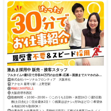
激あま採用中 販売・接客スタッフ
フルタイム×週5日で月収44万円のお仕事♪応募～面接までスマホのみで
完結！履歴書不要◎
株式会社パーソナルフロンティア 大阪本社
アクセス 最寄り駅：上野芝駅
時給2,500円以上
大阪府堺市西区
勤務時間 ＜10:00～20:00＞ ◇このうち1日8h・休憩1h◎ ◇週5日勤
務(土日含む) ◇完全週休2日！ ◇残業ほぼナシ♪月5hほど◎ ◇希望休
＆有給100％取得OK！
仕事内容 お仕事内容 ＼＼ 高時給で安定して稼げる接客ワーク ／／