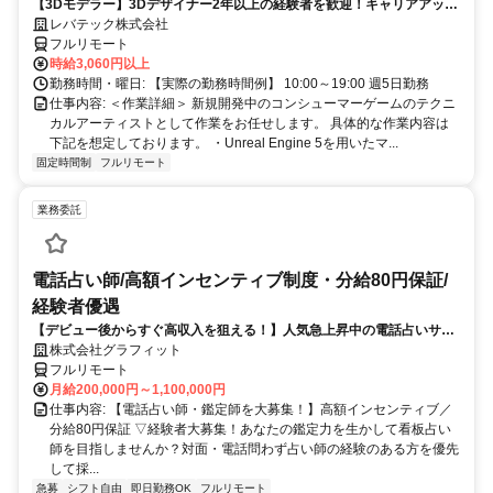
【3Dモデラー】3Dデザイナー2年以上の経験者を歓迎！キャリアアップ
_LTCR547867_CP_CRG
を目指したい方も大歓迎♪
レバテック株式会社
フルリモート
時給3,060円以上
勤務時間・曜日: 【実際の勤務時間例】 10:00～19:00 週5日勤務
仕事内容: ＜作業詳細＞ 新規開発中のコンシューマーゲームのテクニ
カルアーティストとして作業をお任せします。 具体的な作業内容は
下記を想定しております。 ・Unreal Engine 5を用いたマ...
固定時間制
フルリモート
業務委託
電話占い師/高額インセンティブ制度・分給80円保証/
経験者優遇
【デビュー後からすぐ高収入を狙える！】人気急上昇中の電話占いサイ
トで占いのお仕事
株式会社グラフィット
フルリモート
月給200,000円～1,100,000円
仕事内容: 【電話占い師・鑑定師を大募集！】高額インセンティブ／
分給80円保証 ▽経験者大募集！あなたの鑑定力を生かして看板占い
師を目指しませんか？対面・電話問わず占い師の経験のある方を優先
して採...
急募
シフト自由
即日勤務OK
フルリモート