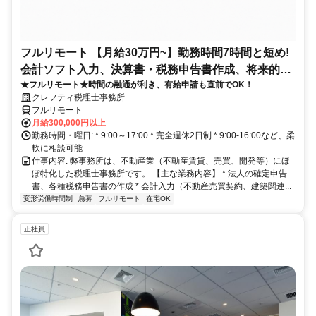
フルリモート 【月給30万円~】勤務時間7時間と短め!
会計ソフト入力、決算書・税務申告書作成、将来的に
★フルリモート★時間の融通が利き、有給申請も直前でOK！
決算説明も
クレフティ税理士事務所
フルリモート
月給300,000円以上
勤務時間・曜日: * 9:00～17:00 * 完全週休2日制 * 9:00-16:00など、柔
軟に相談可能
仕事内容: 弊事務所は、不動産業（不動産賃貸、売買、開発等）にほ
ぼ特化した税理士事務所です。 【主な業務内容】 * 法人の確定申告
書、各種税務申告書の作成 * 会計入力（不動産売買契約、建築関連...
変形労働時間制
急募
フルリモート
在宅OK
正社員