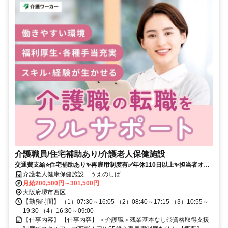
介護職員/住宅補助あり/介護老人保健施設
交通費支給⭐️住宅補助あり✨再雇用制度有✅️年休110日以上✨担当者オス
スメ⭕️研修支援有✨経験者優遇❗️車通勤ＯＫ
介護老人健康保健施設 うえのしば
月給200,500円～301,500円
大阪府堺市西区
【勤務時間】 （1）07:30～16:05 （2）08:40～17:15 （3）10:55～
19:30 （4）16:30～09:00
【仕事内容】 【仕事内容】 ＜介護職＞残業基本なし◎資格取得支援