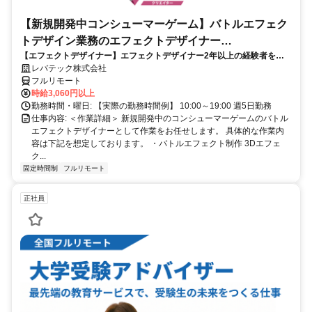
【新規開発中コンシューマーゲーム】バトルエフェク
トデザイン業務のエフェクトデザイナー
【エフェクトデザイナー】エフェクトデザイナー2年以上の経験者を歓
_LTCR187574_CP_CRG
迎！キャリアアップを目指したい方も大歓迎♪
レバテック株式会社
フルリモート
時給3,060円以上
勤務時間・曜日: 【実際の勤務時間例】 10:00～19:00 週5日勤務
仕事内容: ＜作業詳細＞ 新規開発中のコンシューマーゲームのバトル
エフェクトデザイナーとして作業をお任せします。 具体的な作業内
容は下記を想定しております。 ・バトルエフェクト制作 3Dエフェ
ク...
固定時間制
フルリモート
正社員