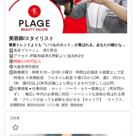
美容師/スタイリスト
最新トレンドよりも「いつものカット」が喜ばれる。あなたの確かな基
礎技術が活きる場所。
美容プラージュ 津久野店
アクセス JR阪和線津久野駅より 徒歩約2分
時給1,180円以上
大阪府堺市西区
勤務曜日・時間 8:30～19:00 ※曜日・時間は応相談 ※残業なしで定
時退社 ※長期歓迎、フルタイム歓迎 ※週1日からOK、週2、3日から
OK、週4日以上OK等店舗により異なりますので詳しくはお問...
仕事情報 ● 仕事内容 ・カット・パーマ・カラー業務など（男女問わ
ず） ・幅広い年代のお客様に対応 ・ベーシックな技術が喜ばれる環
境 ・ブランクがあっても経験を活かせる 【キャリア】 ・ライフス...
交通費支給
駅近5分以内
シフト制
髪型・髪色自由
正社員