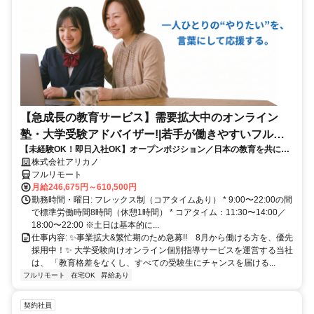
【急成長の教育サービス】需要拡大中のオンライン
塾・大学受験アドバイザー!|若手が働きやすいフルリ
【未経験OK！即日入社OK】オープンポジション／日本の教育を共に変
モート勤務
える仲間を募集します！
株式会社アリカノ
フルリモート
月給246,675円～610,500円
勤務時間・曜日: フレックス制（コアタイムあり） * 9:00〜22:00の間
で標準労働時間8時間（休憩1時間） * コアタイム：11:30〜14:00／
18:00〜22:00 ※土日は基本的に...
仕事内容: ✨️事業拡大&繁忙期のため急募!! 8月から働ける方を、優先
採用中！✨️ 大学受験向けオンライン個別指導サービスを運営する当社
は、 「教育格差をなくし、すべての受験生にチャンスを届ける...
フルリモート
在宅OK
昇給あり
契約社員