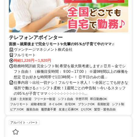
テレフォンアポインター
面接～就業後まで完全リモート✨先輩の95％が子育て中のママ♫
ヴァンテージマネジメント株式会社
フルリモート
時給1,226円～1,920円
勤務時間詳細 完全シフト制 希望を最大限考慮します♫ ⏰月～金でシ
フト自由！ （稼働目安時間： 9:00～17:00 ） ※週9時間以上の稼働を
想定 ⏰お好きな時間帯で1日3時間～！ ⏰平日のみの週...
仕事内容 ✨出社一切ナシ！フルリモート求人！ ✨全国どこでも好きな
場所で働ける♫ ✨シフト柔軟！1週間ごとの申告制 ✨今いるスタッフ
の95％が子育てママ ༶ ༶ ༶ ༶ ༶ ༶ ༶ ༶ ༶ ༶ ༶ ༶...
主婦・主夫歓迎
フリーター歓迎
シフト自由
学歴不問
即日勤務OK
フルリモート
経験者歓迎
ネイルOK
在宅OK
ブランクOK
長期歓迎
シフト制
ピアスOK
服装自由
履歴書不要
友達と応募OK
ひげOK
髪型・髪色自由
アルバイト・パート