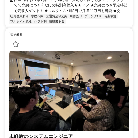
＼＼ 急募につき今だけの特別高収入★★ ／／ ★急募につき限定時給
で高収入ゲット！ ★フルタイム×週5日で月収44万円も可能 ★交...
社員登用あり
学歴不問
交通費全額支給
研修あり
ブランクOK
長期歓迎
フルタイム歓迎
シフト制
履歴書不要
契約社員
未経験のシステムエンジニア