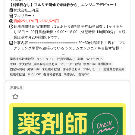
【別業務なし】フルリモ研修で未経験から、エンジニアデビュー！
株式会社三河屋
フルリモート
月給251,370円～687,525円
勤務時間詳細 実働時間：1日あたり8時間 平均勤務日数：1ヶ月あた
り18日 〜 20日 勤務時間：9:00〜18:00（休憩時間 1時間00分） ※残
業は基本月20時間以下です。
仕事内容 ======================= 20−30代活躍中！ 現在、プロ
グラミング学習を頑張っている システムエンジニアを目指す皆様！
=======================...
業界未経験者歓迎
ランチタイム
社員登用あり
副業・WワークOK
主婦・主夫歓迎
資格取得支援あり
フリーター歓迎
学歴不問
車通勤OK
固定時間制
経験不問
未経験者歓迎
住宅手当あり
フルリモート
交通費全額支給
経験者歓迎
ネイルOK
有資格者歓迎
研修あり
在宅OK
派遣社員