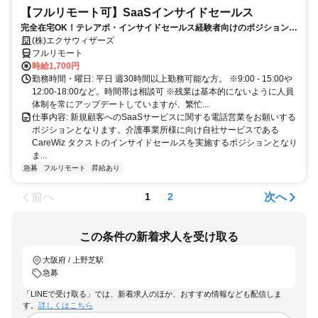
【フルリモート可】SaaSインサイドセールス
完全在宅OK！テレアポ・インサイドセールス経験者向けのポジションで
す！
(株)エクサウィザーズ
フルリモート
時給1,700円
勤務時間・曜日: 平日 週30時間以上勤務可能な方。 ※9:00 - 15:00や
12:00-18:00など。時間帯は相談可 ※残業は基本的にないように人員
体制を常にアップデートしていますが、繁忙...
仕事内容: 新規顧客へのSaaSサービスに関する電話営業をお願いする
ポジションとなります。介護事業所様に向け自社サービスである
CareWiz タクストのインサイドセールスを実施するポジションとなり
ま...
急募
フルリモート
昇給あり
前へ
次へ
1
2
この条件の新着求人を受け取る
大阪府 / 上野芝駅
急募
「LINEで受け取る」では、新着求人のほか、おすすめ情報なども配信しま
す。
詳しくはこちら