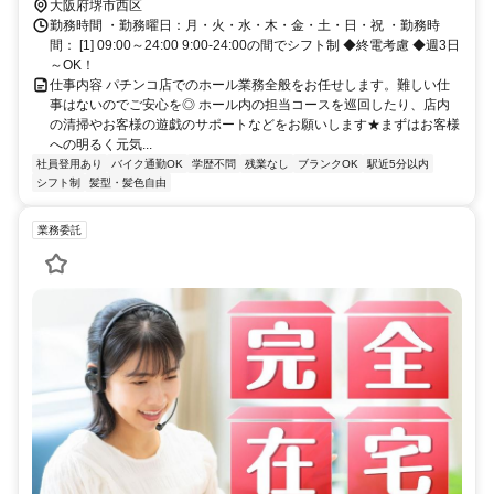
大阪府堺市西区
勤務時間 ・勤務曜日：月・火・水・木・金・土・日・祝 ・勤務時
間： [1] 09:00～24:00 9:00-24:00の間でシフト制 ◆終電考慮 ◆週3日
～OK！
仕事内容 パチンコ店でのホール業務全般をお任せします。難しい仕
事はないのでご安心を◎ ホール内の担当コースを巡回したり、店内
の清掃やお客様の遊戯のサポートなどをお願いします★まずはお客様
への明るく元気...
社員登用あり
バイク通勤OK
学歴不問
残業なし
ブランクOK
駅近5分以内
シフト制
髪型・髪色自由
業務委託