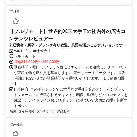
正社員
【フルリモート】世界的米国大手ITの社内外の広告コ
ンテンツレビュアー
未経験者・新卒・ブランク有り歓迎、英語を活かせるポジションです。
完全リモート
Vaco Japan株式会社
フルリモート
月給249,000円～250,000円
勤務時間・曜日: アメリカを拠点とするチームと連携し、グローバル
な環境で働く正社員を募集します。 完全リモートワークです。 業務
時間は下記の３つの就業時間から選択いただけます。 １．研修期間
中...
仕事内容: このポジションでは世界的大手IT企業のオンラインプラッ
トフォーム上に投稿されるテキスト、画像、動画などのコンテンツを
確認し、ガイドラインおよびポリシーに基づいて適切に管理・判断す
るポジシ...
急募
固定時間制
フルリモート
昇給あり
契約社員