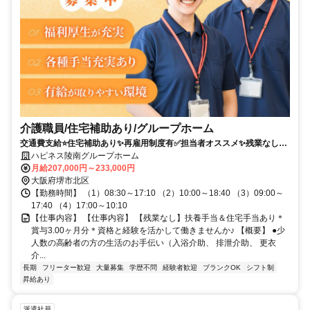
介護職員/住宅補助あり/グループホーム
交通費支給⭐️住宅補助あり✨再雇用制度有✅️担当者オススメ✨残業なし⭕️
研修支援有✨経験者優遇❗️車通勤ＯＫ
ハピネス陵南グループホーム
月給207,000円～233,000円
大阪府堺市北区
【勤務時間】 （1）08:30～17:10 （2）10:00～18:40 （3）09:00～
17:40 （4）17:00～10:10
【仕事内容】 【仕事内容】 【残業なし】扶養手当＆住宅手当あり＊
賞与3.00ヶ月分＊資格と経験を活かして働きませんか♪ 【概要】 ●少
人数の高齢者の方の生活のお手伝い（入浴介助、 排泄介助、 更衣
介...
長期
フリーター歓迎
大量募集
学歴不問
経験者歓迎
ブランクOK
シフト制
昇給あり
派遣社員