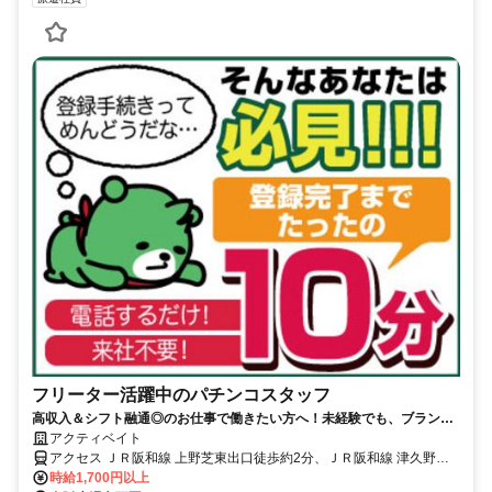
フリーター活躍中のパチンコスタッフ
高収入＆シフト融通◎のお仕事で働きたい方へ！未経験でも、ブランク
ありでも大歓迎♪
アクティベイト
アクセス ＪＲ阪和線 上野芝東出口徒歩約2分、ＪＲ阪和線 津久野東
口徒歩約18分、ＪＲ阪和線 百舌鳥東口徒歩約19分
時給1,700円以上