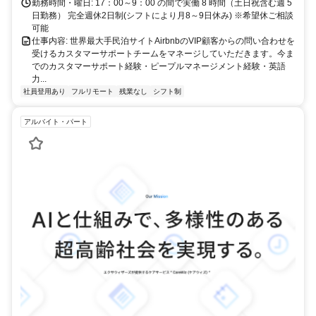
勤務時間・曜日: 17：00～9：00 の間で実働 8 時間（土日祝含む週 5
日勤務） 完全週休2日制(シフトにより月8～9日休み) ※希望休ご相談
可能
仕事内容: 世界最大手民泊サイトAirbnbのVIP顧客からの問い合わせを
受けるカスタマーサポートチームをマネージしていただきます。今ま
でのカスタマーサポート経験・ピープルマネージメント経験・英語
力...
社員登用あり
フルリモート
残業なし
シフト制
アルバイト・パート