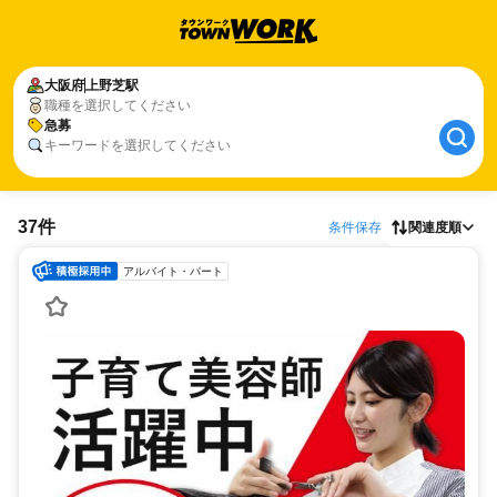
大阪府
上野芝駅
職種を選択してください
急募
キーワードを選択してください
37件
条件保存
関連度順
アルバイト・パート