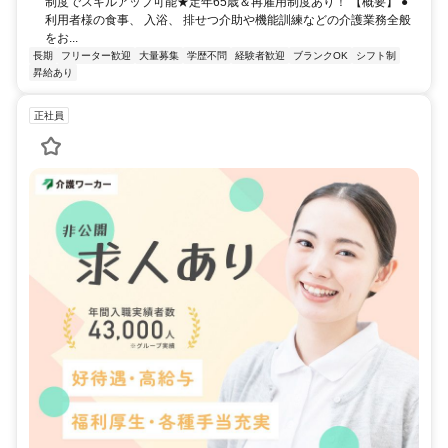
制度でスキルアップ可能★定年65歳＆再雇用制度あり！ 【概要】 ●
利用者様の食事、 入浴、 排せつ介助や機能訓練などの介護業務全般
をお...
長期
フリーター歓迎
大量募集
学歴不問
経験者歓迎
ブランクOK
シフト制
昇給あり
正社員