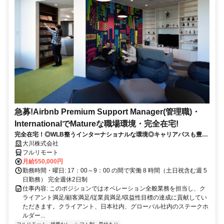
急募!Airbnb Premium Support Manager(管理職)・
InternationalでMatureな職場環境・完全在宅!
完全在宅！◎WLB整うインターナショナルな環境◎キャリアパスも豊富
◎
大川株式会社
フルリモート
月給550,000円
勤務時間・曜日: 17：00～9：00 の間で実働 8 時間（土日祝含む週 5
日勤務） 完全週休2日制
仕事内容: このポジションではオペレーション全般業務を担当し、ク
ライアント満足/顧客満足/従業員満足/収益性目標の達成に貢献してい
ただきます。クライアント、日本社内、グローバル社内のステークホ
ルダー...