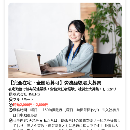
【完全在宅・全国応募可】労務経験者大募集
在宅勤務で給与関連業務！労務責任者経験、社労士大募集！しっかり稼
ぎたい方、注目！
株式会社TIMERS
フルリモート
時給2,000円～2,600円
勤務時間・曜日: ・160時間勤務（曜日、時間帯問わず） ※入社初月
は日中勤務必須
仕事内容: ★急募★ 私たちは、BtoB向けの業務支援サービスを提供し
ており、導入企業数・顧客基盤ともに急速に拡大中です！ 外資系大