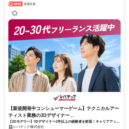
派遣社員
【新規開発中コンシューマーゲーム】テクニカルアー
ティスト業務の3Dデザイナー
【3Dモデラー】3Dデザイナー2年以上の経験者を歓迎！キャリアアップ
_LTCR547867_CP_CRG
を目指したい方も大歓迎♪
レバテック株式会社