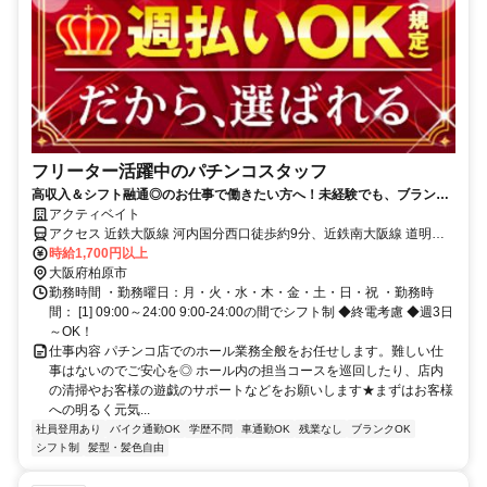
フリーター活躍中のパチンコスタッフ
高収入＆シフト融通◎のお仕事で働きたい方へ！未経験でも、ブランク
ありでも大歓迎♪
アクティベイト
アクセス 近鉄大阪線 河内国分西口徒歩約9分、近鉄南大阪線 道明寺
徒歩約16分、近鉄道明寺線 道明寺徒歩約16分
時給1,700円以上
大阪府柏原市
勤務時間 ・勤務曜日：月・火・水・木・金・土・日・祝 ・勤務時
間： [1] 09:00～24:00 9:00-24:00の間でシフト制 ◆終電考慮 ◆週3日
～OK！
仕事内容 パチンコ店でのホール業務全般をお任せします。難しい仕
事はないのでご安心を◎ ホール内の担当コースを巡回したり、店内
の清掃やお客様の遊戯のサポートなどをお願いします★まずはお客様
への明るく元気...
社員登用あり
バイク通勤OK
学歴不問
車通勤OK
残業なし
ブランクOK
シフト制
髪型・髪色自由