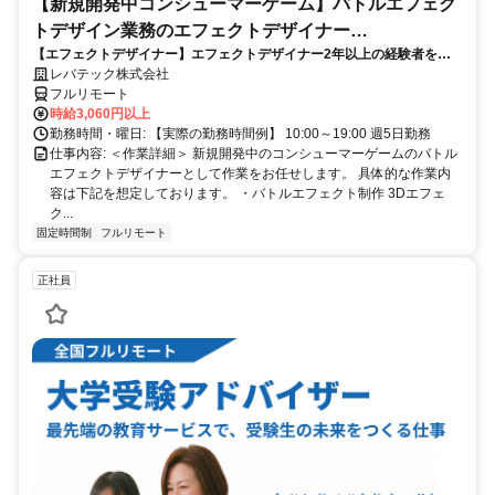
【新規開発中コンシューマーゲーム】バトルエフェク
トデザイン業務のエフェクトデザイナー
【エフェクトデザイナー】エフェクトデザイナー2年以上の経験者を歓
_LTCR187574_CP_CRG
迎！キャリアアップを目指したい方も大歓迎♪
レバテック株式会社
フルリモート
時給3,060円以上
勤務時間・曜日: 【実際の勤務時間例】 10:00～19:00 週5日勤務
仕事内容: ＜作業詳細＞ 新規開発中のコンシューマーゲームのバトル
エフェクトデザイナーとして作業をお任せします。 具体的な作業内
容は下記を想定しております。 ・バトルエフェクト制作 3Dエフェ
ク...
固定時間制
フルリモート
正社員