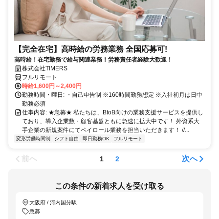
【完全在宅】高時給の労務業務 全国応募可!
高時給！在宅勤務で給与関連業務！労務責任者経験大歓迎！
株式会社TIMERS
フルリモート
時給1,600円～2,400円
勤務時間・曜日: ・自己申告制 ※160時間勤務想定 ※入社初月は日中
勤務必須
仕事内容: ★急募★ 私たちは、BtoB向けの業務支援サービスを提供し
ており、導入企業数・顧客基盤ともに急速に拡大中です！ 外資系大
手企業の新規案件にてペイロール業務を担当いただきます！ //...
変形労働時間制
シフト自由
即日勤務OK
フルリモート
前へ
次へ
1
2
この条件の新着求人を受け取る
大阪府 / 河内国分駅
急募