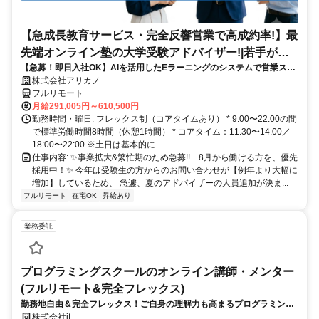
【急成長教育サービス・完全反響営業で高成約率!】最
先端オンライン塾の大学受験アドバイザー!|若手が多
【急募！即日入社OK】AIを活用したEラーニングのシステムで営業スキ
数活躍中!「フルリモート勤務」
ルがどんどん身につく！未経験でも、入社1か月目から成果を出せる環
株式会社アリカノ
境です。
フルリモート
月給291,005円～610,500円
勤務時間・曜日: フレックス制（コアタイムあり） * 9:00〜22:00の間
で標準労働時間8時間（休憩1時間） * コアタイム：11:30〜14:00／
18:00〜22:00 ※土日は基本的に...
仕事内容: ✨️事業拡大&繁忙期のため急募!! 8月から働ける方を、優先
採用中！✨️ 今年は受験生の方からのお問い合わせが【例年より大幅に
増加】しているため、 急遽、夏のアドバイザーの人員追加が決ま...
フルリモート
在宅OK
昇給あり
業務委託
プログラミングスクールのオンライン講師・メンター
(フルリモート&完全フレックス)
勤務地自由＆完全フレックス！ご自身の理解力も高まるプログラミング
講師のお仕事です
株式会社if