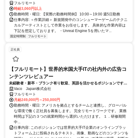
フルリモート
時給3,060円以上
勤務時間・曜日: 【実際の勤務時間例】 10:00～19:00 週5日勤務
仕事内容: ＜作業詳細＞ 新規開発中のコンシューマーゲームのテクニ
カルアーティストとして作業をお任せします。 具体的な作業内容は
下記を想定しております。 ・Unreal Engine 5を用いたマ...
固定時間制
フルリモート
正社員
【フルリモート】世界的米国大手ITの社内外の広告コ
ンテンツレビュアー
未経験者・新卒・ブランク有り歓迎、英語を活かせるポジションです。
完全リモート
Vaco Japan株式会社
フルリモート
月給249,000円～250,000円
勤務時間・曜日: アメリカを拠点とするチームと連携し、グローバル
な環境で働く正社員を募集します。 完全リモートワークです。 業務
時間は下記の３つの就業時間から選択いただけます。 １．研修期間
中...
仕事内容: このポジションでは世界的大手IT企業のオンラインプラッ
トフォーム上に投稿されるテキスト、画像、動画などのコンテンツを