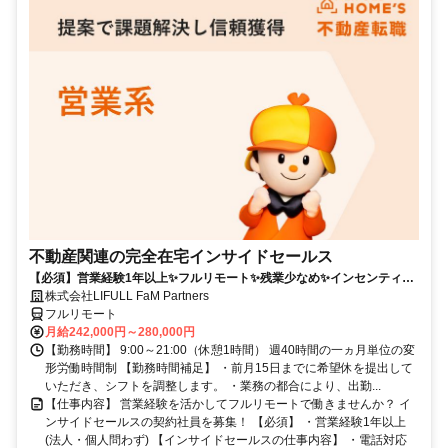
不動産関連の完全在宅インサイドセールス
【必須】営業経験1年以上✨フルリモート✨残業少なめ✨インセンティブ
有
株式会社LIFULL FaM Partners
フルリモート
月給242,000円～280,000円
【勤務時間】 9:00～21:00（休憩1時間） 週40時間の一ヵ月単位の変
形労働時間制 【勤務時間補足】 ・前月15日までに希望休を提出して
いただき、シフトを調整します。 ・業務の都合により、出勤...
【仕事内容】 営業経験を活かしてフルリモートで働きませんか？ イ
ンサイドセールスの契約社員を募集！ 【必須】 ・営業経験1年以上
(法人・個人問わず) 【インサイドセールスの仕事内容】 ・電話対応