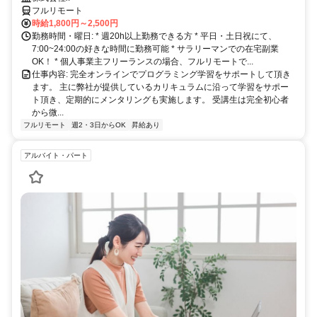
フルリモート
時給1,800円～2,500円
勤務時間・曜日: * 週20h以上勤務できる方 * 平日・土日祝にて、
7:00~24:00の好きな時間に勤務可能 * サラリーマンでの在宅副業
OK！ * 個人事業主フリーランスの場合、フルリモートで...
仕事内容: 完全オンラインでプログラミング学習をサポートして頂き
ます。 主に弊社が提供しているカリキュラムに沿って学習をサポー
ト頂き、定期的にメンタリングも実施します。 受講生は完全初心者
から微...
フルリモート
週2・3日からOK
昇給あり
アルバイト・パート