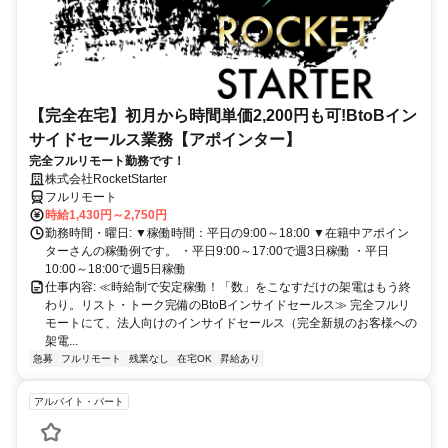
【完全在宅】初月から時間単価2,200円も可!BtoBイン
サイドセールス業務【アポインター】
完全フルリモート勤務です！
株式会社RocketStarter
フルリモート
時給1,430円～2,750円
勤務時間・曜日: ▼稼働時間：平日の9:00～18:00 ▼在籍中アポイン
ターさんの稼働例です。 ・平日9:00～17:00で週3日稼働 ・平日
10:00～18:00で週5日稼働
仕事内容: ≪時給制で安定稼働！「数」をこなすだけの架電はもう終
わり。リスト・トーク完備のBtoBインサイドセールス≫ 完全フルリ
モートにて、法人向けのインサイドセールス（完全新規のお客様への
架電...
急募
フルリモート
残業なし
在宅OK
昇給あり
アルバイト・パート