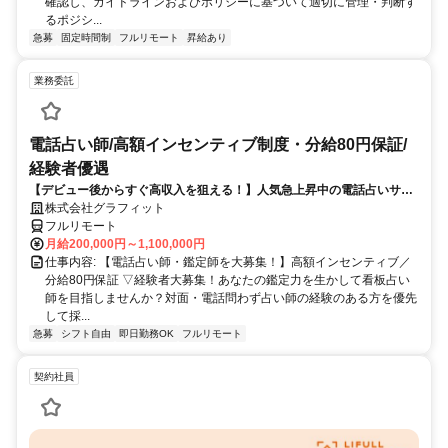
確認し、ガイドラインおよびポリシーに基づいて適切に管理・判断す
るポジシ...
急募
固定時間制
フルリモート
昇給あり
業務委託
電話占い師/高額インセンティブ制度・分給80円保証/
経験者優遇
【デビュー後からすぐ高収入を狙える！】人気急上昇中の電話占いサイ
トで占いのお仕事
株式会社グラフィット
フルリモート
月給200,000円～1,100,000円
仕事内容: 【電話占い師・鑑定師を大募集！】高額インセンティブ／
分給80円保証 ▽経験者大募集！あなたの鑑定力を生かして看板占い
師を目指しませんか？対面・電話問わず占い師の経験のある方を優先
して採...
急募
シフト自由
即日勤務OK
フルリモート
契約社員