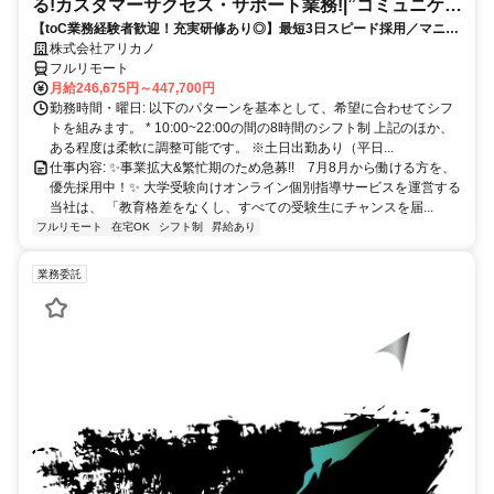
る!カスタマーサクセス・サポート業務!|”コミュニケー
【toC業務経験者歓迎！充実研修あり◎】最短3日スピード採用／マニュ
ション”が好きな方!|「フルリモート勤務」
アル化が進んでいて、迷わず働ける環境です！
株式会社アリカノ
フルリモート
月給246,675円～447,700円
勤務時間・曜日: 以下のパターンを基本として、希望に合わせてシフ
トを組みます。 * 10:00~22:00の間の8時間のシフト制 上記のほか、
ある程度は柔軟に調整可能です。 ※土日出勤あり（平日...
仕事内容: ✨️事業拡大&繁忙期のため急募!! 7月8月から働ける方を、
優先採用中！✨️ 大学受験向けオンライン個別指導サービスを運営する
当社は、 「教育格差をなくし、すべての受験生にチャンスを届...
フルリモート
在宅OK
シフト制
昇給あり
業務委託