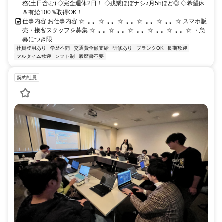
務(土日含む) ◇完全週休2日！ ◇残業ほぼナシ♪月5hほど◎ ◇希望休
＆有給100％取得OK！
仕事内容 お仕事内容 ☆･｡.｡･☆･｡.｡･☆･｡.｡･☆･｡.｡･☆･｡.｡･☆ スマホ販
売・接客スタッフを募集 ☆･｡.｡･☆･｡.｡･☆･｡.｡･☆･｡.｡･☆･｡.｡･☆ ・急
募につき限...
社員登用あり
学歴不問
交通費全額支給
研修あり
ブランクOK
長期歓迎
フルタイム歓迎
シフト制
履歴書不要
契約社員