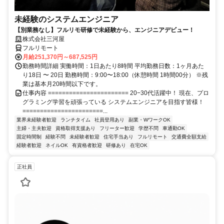
未経験のシステムエンジニア
【別業務なし】フルリモ研修で未経験から、エンジニアデビュー！
株式会社三河屋
フルリモート
月給251,370円～687,525円
勤務時間詳細 実働時間：1日あたり8時間 平均勤務日数：1ヶ月あた
り18日 〜 20日 勤務時間：9:00〜18:00（休憩時間 1時間00分） ※残
業は基本月20時間以下です。
仕事内容 ======================= 20−30代活躍中！ 現在、プロ
グラミング学習を頑張っている システムエンジニアを目指す皆様！
=======================...
業界未経験者歓迎
ランチタイム
社員登用あり
副業・WワークOK
主婦・主夫歓迎
資格取得支援あり
フリーター歓迎
学歴不問
車通勤OK
固定時間制
経験不問
未経験者歓迎
住宅手当あり
フルリモート
交通費全額支給
経験者歓迎
ネイルOK
有資格者歓迎
研修あり
在宅OK
正社員