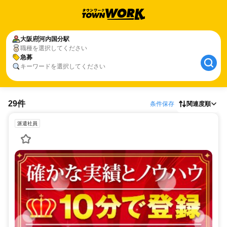
大阪府
河内国分駅
職種を選択してください
急募
キーワードを選択してください
29件
条件保存
関連度順
派遣社員