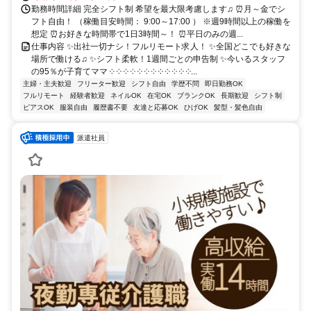
勤務時間詳細 完全シフト制 希望を最大限考慮します♫ ⏰月～金でシ
フト自由！ （稼働目安時間： 9:00～17:00 ） ※週9時間以上の稼働を
想定 ⏰お好きな時間帯で1日3時間～！ ⏰平日のみの週...
仕事内容 ✨出社一切ナシ！フルリモート求人！ ✨全国どこでも好きな
場所で働ける♫ ✨シフト柔軟！1週間ごとの申告制 ✨今いるスタッフ
の95％が子育てママ ༶ ༶ ༶ ༶ ༶ ༶ ༶ ༶ ༶ ༶ ༶ ༶...
主婦・主夫歓迎
フリーター歓迎
シフト自由
学歴不問
即日勤務OK
フルリモート
経験者歓迎
ネイルOK
在宅OK
ブランクOK
長期歓迎
シフト制
ピアスOK
服装自由
履歴書不要
友達と応募OK
ひげOK
髪型・髪色自由
派遣社員