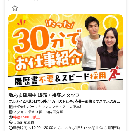
激あま採用中 販売・接客スタッフ
フルタイム×週5日で月収44万円のお仕事♪応募～面接までスマホのみで
完結！履歴書不要◎
株式会社パーソナルフロンティア 大阪本社
アクセス 最寄り駅：河内国分駅
時給2,500円以上
大阪府柏原市
勤務時間 ＜10:00～20:00＞ ◇このうち1日8h・休憩1h◎ ◇週5日勤