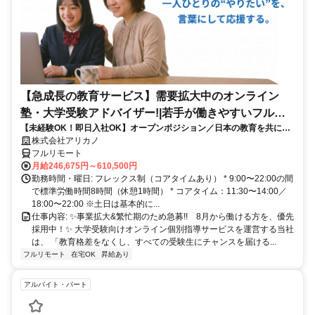
【急成長の教育サービス】需要拡大中のオンライン
塾・大学受験アドバイザー!|若手が働きやすいフルリ
【未経験OK！即日入社OK】オープンポジション／日本の教育を共に変
モート勤務
える仲間を募集します！
株式会社アリカノ
フルリモート
月給246,675円～610,500円
勤務時間・曜日: フレックス制（コアタイムあり） * 9:00〜22:00の間
で標準労働時間8時間（休憩1時間） * コアタイム：11:30〜14:00／
18:00〜22:00 ※土日は基本的に...
仕事内容: ✨️事業拡大&繁忙期のため急募!! 8月から働ける方を、優先
採用中！✨️ 大学受験向けオンライン個別指導サービスを運営する当社
は、 「教育格差をなくし、すべての受験生にチャンスを届ける...
フルリモート
在宅OK
昇給あり
アルバイト・パート