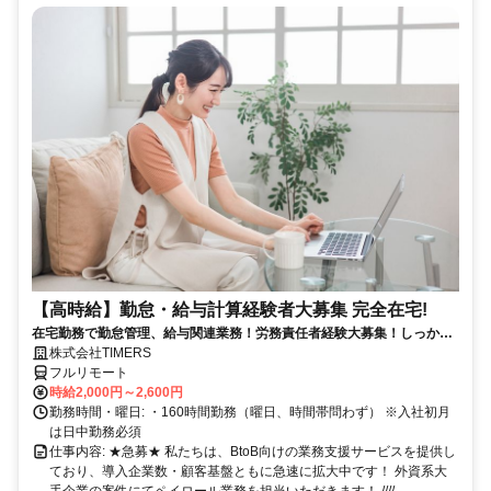
【高時給】勤怠・給与計算経験者大募集 完全在宅!
在宅勤務で勤怠管理、給与関連業務！労務責任者経験大募集！しっかり
稼ぎたい方、注目！
株式会社TIMERS
フルリモート
時給2,000円～2,600円
勤務時間・曜日: ・160時間勤務（曜日、時間帯問わず） ※入社初月
は日中勤務必須
仕事内容: ★急募★ 私たちは、BtoB向けの業務支援サービスを提供し
ており、導入企業数・顧客基盤ともに急速に拡大中です！ 外資系大
手企業の案件にてペイロール業務を担当いただきます！ ////...