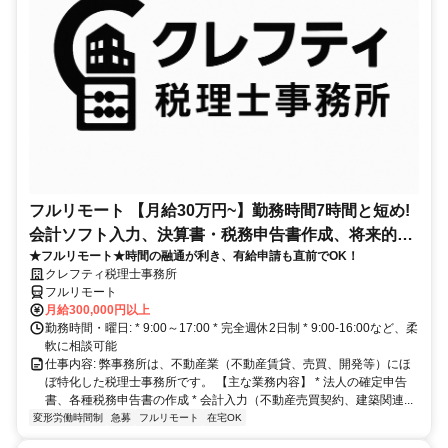
フルリモート 【月給30万円~】勤務時間7時間と短め!
会計ソフト入力、決算書・税務申告書作成、将来的に
★フルリモート★時間の融通が利き、有給申請も直前でOK！
決算説明も
クレフティ税理士事務所
フルリモート
月給300,000円以上
勤務時間・曜日: * 9:00～17:00 * 完全週休2日制 * 9:00-16:00など、柔
軟に相談可能
仕事内容: 弊事務所は、不動産業（不動産賃貸、売買、開発等）にほ
ぼ特化した税理士事務所です。 【主な業務内容】 * 法人の確定申告
書、各種税務申告書の作成 * 会計入力（不動産売買契約、建築関連...
変形労働時間制
急募
フルリモート
在宅OK