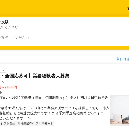
中央駅
中央駅
してください
を選択してください
条件保
ート
宅・全国応募可】労務経験者大募集
RS
円～2,600円
ト
曜日: ・160時間勤務（曜日、時間帯問わず） ※入社初月は日中勤務必
 ★急募★ 私たちは、BtoB向けの業務支援サービスを提供しており、導入
客基盤ともに急速に拡大中です！ 外資系大手企業の案件にてペイロー
ただきます！ ////...
シフト自由
即日勤務OK
フルリモート