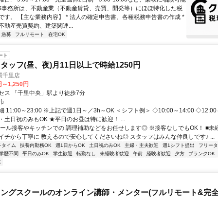
 弊事務所は、不動産業（不動産賃貸、売買、開発等）にほぼ特化した税
です。 【主な業務内容】 * 法人の確定申告書、各種税務申告書の作成 *
不動産売買契約、建築関連...
急募
フルリモート
在宅OK
ート
タッフ(昼、夜)月11日以上で時給1250円
環千里店
円～1,250円
セス 「千里中央」駅より徒歩7分
市
11:00～23:00 ※上記で週1日～／3h～OK ＜シフト例＞ ◇10:00～14:00 ◇12:00～
土日祝のみもOK ★平日のお昼は特に歓迎！ ...
ホール接客やキッチンでの 調理補助などをお任せします◎ ※接客なしでもOK！ ■未経
イチから丁寧に 教えるので安心してくださいね◎ スタッフはみんな仲良しです♪ ...
チタイム
扶養内勤務OK
週1日からOK
土日祝のみOK
主婦・主夫歓迎
週1シフト提出
フリータ
学歴不問
平日のみOK
学生歓迎
転勤なし
未経験者歓迎
午前
経験者歓迎
夕方
ブランクOK
K
ングスクールのオンライン講師・メンター(フルリモート&完