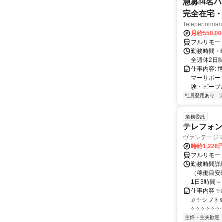
急募!4名
完全在宅・
Teleperfor
月給550,0
フルリモー
勤務時間・曜
全週休2日
仕事内容: 
マーサポー
験・ピープ
社員登用あり
業務委託
テレフォ
ヴァンテージ
時給1,226
フルリモー
勤務時間詳
（稼働目安時
1日3時間～
仕事内容 
♫ ✨シフト
༶ ༶ ༶ ༶ ༶ ༶ ༶
主婦・主夫歓迎