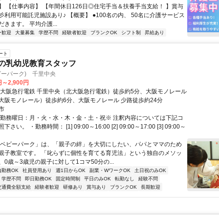
】 【仕事内容】 【年間休日126日◎住宅手当＆扶養手当支給！ 】賞与
☆彡利用可能託児施設あり♪ 【概要】 ●100名の内、 50名に介護サービス
きます。 平均介護...
ー歓迎
大量募集
学歴不問
経験者歓迎
ブランクOK
シフト制
昇給あり
ート
象の乳幼児教育スタッフ
(ベビーパーク) 千里中央
円～2,900円
北大阪急行電鉄 千里中央（北大阪急行電鉄）徒歩約5分、大阪モノレール
大阪モノレール）徒歩約6分、大阪モノレール 少路徒歩約24分
市
・勤務曜日：月・火・水・木・金・土・祝※ 注釈内容については下記コ
い。 ・勤務時間： [1] 09:00～16:00 [2] 09:00～17:00 [3] 09:00～
「ベビーパーク」は、「親子の絆」を大切にしたい、パパとママのため
親子教室です。 「叱らずに個性を育てる育児法」という独自のメソッ
0歳～3歳児の親子に対して1コマ50分の...
内勤務OK
社員登用あり
週1日からOK
副業・WワークOK
土日祝のみOK
学歴不問
即日勤務OK
固定時間制
平日のみOK
転勤なし
経験不問
交通費全額支給
経験者歓迎
研修あり
賞与あり
ブランクOK
長期歓迎