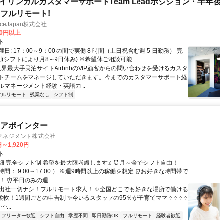
バイリンガルカスタマーサポートTeam Leadポジション・半年
フルリモート!
manceJapan株式会社
00円以上
ト
日: 17：00～9：00 の間で実働 8 時間（土日祝含む週 5 日勤務） 完
制(シフトにより月8～9日休み) ※希望休ご相談可能
世界最大手民泊サイトAirbnbのVIP顧客からの問い合わせを受けるカスタ
トチームをマネージしていただきます。今までのカスタマーサポート経
ルマネージメント経験・英語力...
フルリモート
残業なし
シフト制
ンアポインター
マネジメント株式会社
円～1,920円
ト
細 完全シフト制 希望を最大限考慮します♫ ⏰月～金でシフト自由！
間： 9:00～17:00 ） ※週9時間以上の稼働を想定 ⏰お好きな時間帯で
！ ⏰平日のみの週...
✨出社一切ナシ！フルリモート求人！ ✨全国どこでも好きな場所で働ける
柔軟！1週間ごとの申告制 ✨今いるスタッフの95％が子育てママ ༶ ༶ ༶ ༶
 ༶...
フリーター歓迎
シフト自由
学歴不問
即日勤務OK
フルリモート
経験者歓迎