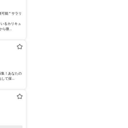
務可能 * サラリ
ているカリキュ
微...
募集！あなたの
て採...