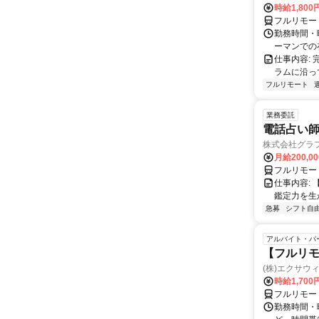
時給1,800
フルリモー
勤務時間・曜
ーマンでの
仕事内容:
ラムに沿っ
フルリモート
業務委託
電話占い師
株式会社グラ
月給200,00
フルリモー
仕事内容:
鑑定力を生
急募
シフト自
アルバイト・パ
【フルリモ
(株)エクサウ
時給1,700
フルリモー
勤務時間・曜日