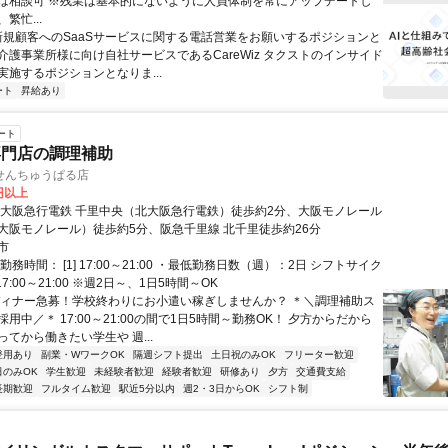
は相談可 ※残業は基本的にないように人員体制を常にアップデートし
繁忙...
 新規顧客へのSaaSサービスに関する電話営業をお願いするポジションと
介護事業所様に向け自社サービスであるCareWiz タクストのインサイド
実施するポジションとなりま...
ート
昇給あり
ート
専門店の調理補助
せんちゅうぱる店
0円以上
北大阪急行電鉄 千里中央（北大阪急行電鉄）徒歩約2分、大阪モノレール
大阪モノレール）徒歩約5分、阪急千里線 北千里徒歩約26分
市
勤務時間： [1] 17:00～21:00 ・最低勤務日数（週）：2日 シフトサイク
7:00～21:00 ※週2日～、1日5時間～OK
ディナー急募！学校終わりにお小遣い稼ぎしませんか？ ＊＼調理補助ス
用中／＊ 17:00～21:00の間で1日5時間～勤務OK！ 夕方からだから
てから働きたい学生や 週...
登用あり
副業・WワークOK
隔週シフト提出
土日祝のみOK
フリーター歓迎
日のみOK
学生歓迎
未経験者歓迎
経験者歓迎
研修あり
夕方
交通費支給
長期歓迎
フルタイム歓迎
駅近5分以内
週2・3日からOK
シフト制