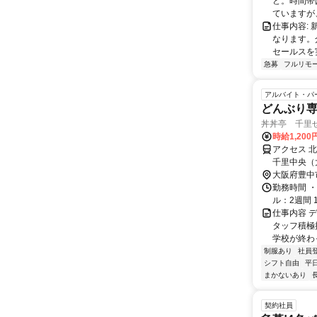
ど。時間帯
ていますが、
仕事内容:
なります。
セールスを
急募
フルリモ
アルバイト・パ
どんぶり
丼丼亭 千里
時給1,20
アクセス 
千里中央（
大阪府豊中
勤務時間 ・
ル：2週間 1
仕事内容 
タッフ積極採
学校が終わっ
制服あり
社員
シフト自由
平
まかないあり
契約社員