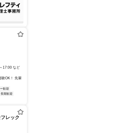
17:00 など
験OK！ 先輩
ー歓迎
長期歓迎
全フレック