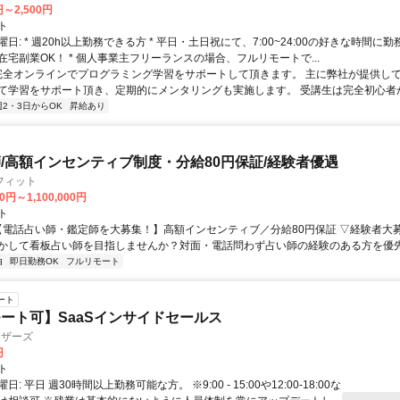
円～2,500円
ト
日: * 週20h以上勤務できる方 * 平日・土日祝にて、7:00~24:00の好きな時間に勤
在宅副業OK！ * 個人事業主フリーランスの場合、フルリモートで...
 完全オンラインでプログラミング学習をサポートして頂きます。 主に弊社が提供し
て学習をサポート頂き、定期的にメンタリングも実施します。 受講生は完全初心者から
週2・3日からOK
昇給あり
/高額インセンティブ制度・分給80円保証/経験者優遇
フィット
0円～1,100,000円
ト
 【電話占い師・鑑定師を大募集！】高額インセンティブ／分給80円保証 ▽経験者大
かして看板占い師を目指しませんか？対面・電話問わず占い師の経験のある方を優先し
由
即日勤務OK
フルリモート
ート
ート可】SaaSインサイドセールス
ィザーズ
円
ト
: 平日 週30時間以上勤務可能な方。 ※9:00 - 15:00や12:00-18:00な