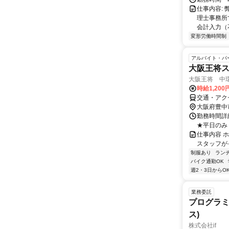
仕事内容:
理士事務所
会計入力（
変形労働時間制
アルバイト・パ
大阪王将ス
大阪王将 中
時給1,200
交通・アク
大阪府豊中
勤務時間詳細 
★平日のみ・
仕事内容 
スタッフが
制服あり
ラン
バイク通勤OK
週2・3日からO
業務委託
プログラミ
ス)
株式会社if