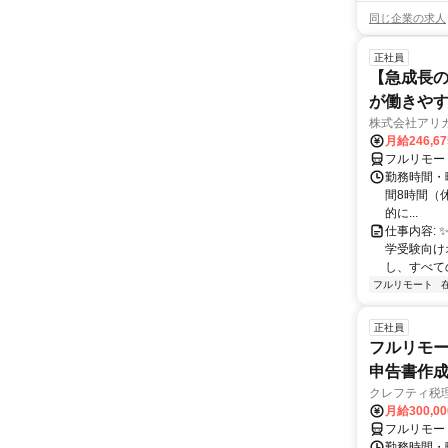
同じ企業の求人
正社員
【急成長の
が働きや
株式会社アリ
月給246,6
フルリモー
勤務時間・曜
間8時間（休憩
的に...
仕事内容: 
学受験向け
し、すべて
フルリモート
正社員
フルリモー
申告書作
クレフティ税
月給300,0
フルリモー
勤務時間・曜日