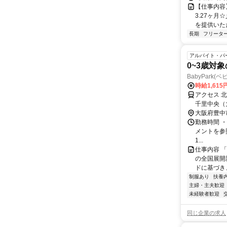
【仕事内容
3.27ヶ月
を提供いただ
長期
フリータ
アルバイト・パ
0~3歳対
BabyPark
時給1,615
アクセス 
千里中央（
大阪府豊中
勤務時間 
メントを参照下さ
1...
仕事内容 
の全国展開
ドに基づき、
制服あり
扶養
主婦・主夫歓迎
未経験者歓迎
同じ企業の求人