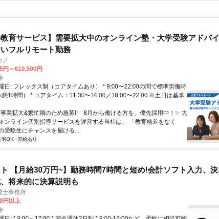
教育サービス】需要拡大中のオンライン塾・大学受験アドバイザ
すいフルリモート勤務
カノ
75円～610,500円
ト
日: フレックス制（コアタイムあり） * 9:00〜22:00の間で標準労働時
1時間） * コアタイム：11:30〜14:00／18:00〜22:00 ※土日は基本
✨️事業拡大&繁忙期のため急募!! 8月から働ける方を、優先採用中！✨️ 大
オンライン個別指導サービスを運営する当社は、 「教育格差をなく
の受験生にチャンスを届ける...
在宅OK
昇給あり
ト 【月給30万円~】勤務時間7時間と短め!会計ソフト入力、
成、将来的に決算説明も
理士事務所
00円以上
ト
: * 9:00～17:00 * 完全週休2日制 * 9:00-16:00など、柔軟に相談可能