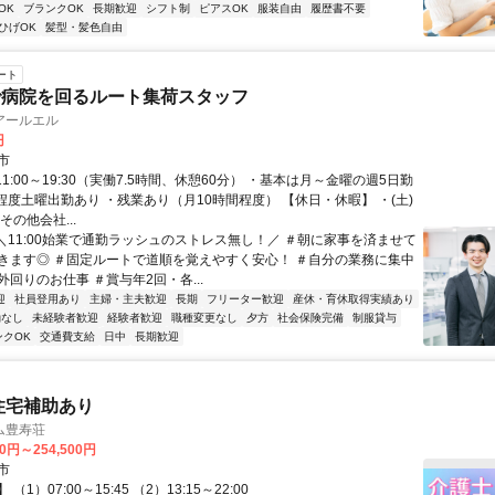
OK
ブランクOK
長期歓迎
シフト制
ピアスOK
服装自由
履歴書不要
ひげOK
髪型・髪色自由
ート
で病院を回るルート集荷スタッフ
アールエル
円
市
11:00～19:30（実働7.5時間、休憩60分） ・基本は月～金曜の週5日勤
程度土曜出勤あり ・残業あり（月10時間程度） 【休日・休暇】 ・(土)
その他会社...
 ＼11:00始業で通勤ラッシュのストレス無し！／ ＃朝に家事を済ませて
きます◎ ＃固定ルートで道順を覚えやすく安心！ ＃自分の業務に集中
回りのお仕事 ＃賞与年2回・各...
迎
社員登用あり
主婦・主夫歓迎
長期
フリーター歓迎
産休・育休取得実績あり
勤なし
未経験者歓迎
経験者歓迎
職種変更なし
夕方
社会保険完備
制服貸与
ンクOK
交通費支給
日中
長期歓迎
住宅補助あり
ム豊寿荘
00円～254,500円
市
（1）07:00～15:45 （2）13:15～22:00