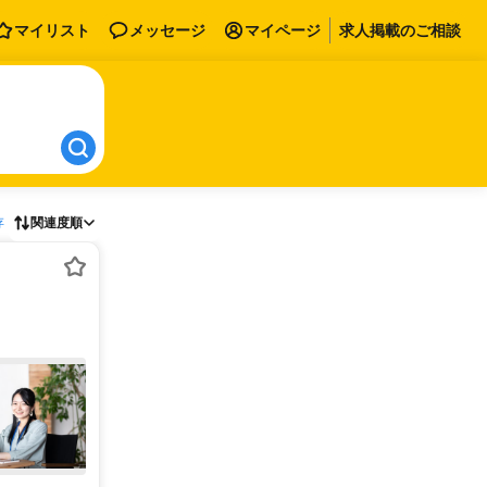
マイリスト
メッセージ
マイページ
求人掲載のご相談
存
関連度順