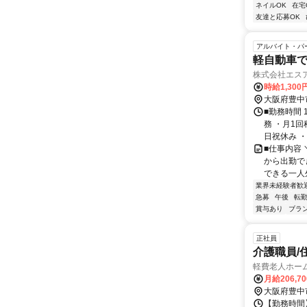
ネイルOK
在宅
友達と応募OK
アルバイト・パ
軽自動車
株式会社エス
時給1,300
大阪府豊中
■勤務時間 
務 ・月1回
日祝休み ・
■仕事内容
から出勤で
できる一人外
業界未経験者歓
急募
午後
転
賞与あり
ブラ
正社員
介護職員/
軽費老人ホー
月給206,7
大阪府豊中
【勤務時間】 