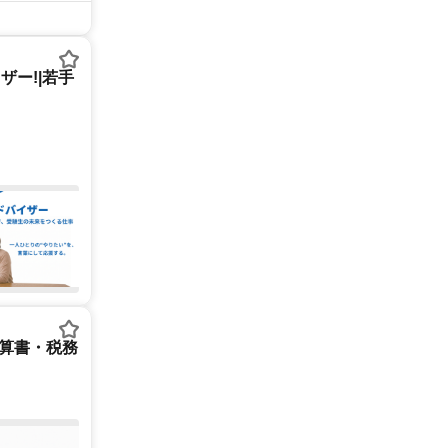
ー!|若手
決算書・税務