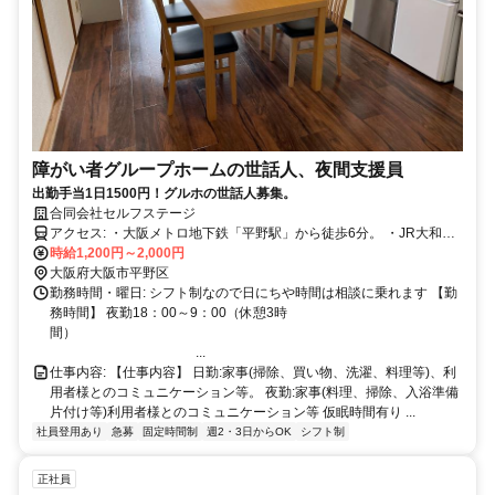
障がい者グループホームの世話人、夜間支援員
出勤手当1日1500円！グルホの世話人募集。
合同会社セルフステージ
アクセス: ・大阪メトロ地下鉄「平野駅」から徒歩6分。 ・JR大和路
時給1,200円～2,000円
線「平野駅」から徒歩10分。 ・車通勤 OK（駐車場有）
大阪府大阪市平野区
勤務時間・曜日: シフト制なので日にちや時間は相談に乗れます 【勤
務時間】 夜勤18：00～9：00（休憩3時
間）
...
仕事内容: 【仕事内容】 日勤:家事(掃除、買い物、洗濯、料理等)、利
用者様とのコミュニケーション等。 夜勤:家事(料理、掃除、入浴準備
片付け等)利用者様とのコミュニケーション等 仮眠時間有り ...
社員登用あり
急募
固定時間制
週2・3日からOK
シフト制
正社員