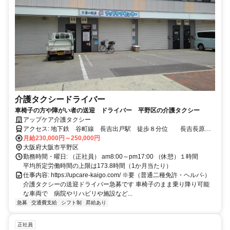
介護タクシードライバー
車椅子の方や障がい者の送迎 ドライバー 平野区の介護タクシー
アップケア介護タクシー
アクセス: 地下鉄 谷町線 長吉出戸駅 徒歩８分位 長吉長原
駅 徒歩８分位
月給230,000円～250,000円
大阪府大阪市平野区
勤務時間・曜日: （正社員） am8:00～pm17:00 （休憩）１時間
平均所定労働時間の上限は173.8時間（1か月当たり）
仕事内容: https://upcare-kaigo.com/ ※要（普通二種免許・ヘルパ-）
介護タクシーの送迎ドライバー急募です 車椅子のまま乗り降り可能
な車両で 病院やリハビリや施設など...
急募
交通費支給
シフト制
昇給あり
正社員