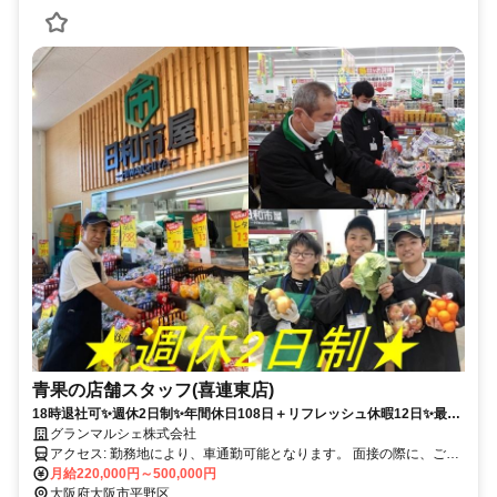
青果の店舗スタッフ(喜連東店)
18時退社可✨週休2日制✨年間休日108日＋リフレッシュ休暇12日✨最近
メディアでも注目を集める「業務スーパー」✨ココでしか味わえないキ
グランマルシェ株式会社
ャリアアップを✨
アクセス: 勤務地により、車通勤可能となります。 面接の際に、ご相
談くださいませ。
月給220,000円～500,000円
大阪府大阪市平野区