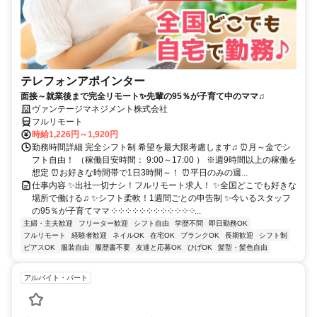
テレフォンアポインター
面接～就業後まで完全リモート✨先輩の95％が子育て中のママ♫
ヴァンテージマネジメント株式会社
フルリモート
時給1,226円～1,920円
勤務時間詳細 完全シフト制 希望を最大限考慮します♫ ⏰月～金でシ
フト自由！ （稼働目安時間： 9:00～17:00 ） ※週9時間以上の稼働を
想定 ⏰お好きな時間帯で1日3時間～！ ⏰平日のみの週...
仕事内容 ✨出社一切ナシ！フルリモート求人！ ✨全国どこでも好きな
場所で働ける♫ ✨シフト柔軟！1週間ごとの申告制 ✨今いるスタッフ
の95％が子育てママ ༶ ༶ ༶ ༶ ༶ ༶ ༶ ༶ ༶ ༶ ༶ ༶...
主婦・主夫歓迎
フリーター歓迎
シフト自由
学歴不問
即日勤務OK
フルリモート
経験者歓迎
ネイルOK
在宅OK
ブランクOK
長期歓迎
シフト制
ピアスOK
服装自由
履歴書不要
友達と応募OK
ひげOK
髪型・髪色自由
アルバイト・パート