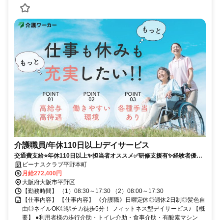
介護職員/年休110日以上/デイサービス
交通費支給⭐️年休110日以上✨担当者オススメ✅️研修支援有✨経験者優遇
⭕️週休2日✨駅チカ
ビーナスクラブ平野本町
月給272,400円
大阪府大阪市平野区
【勤務時間】 （1）08:30～17:30 （2）08:00～17:30
【仕事内容】 【仕事内容】 《介護職》日曜定休◎週休2日制◎髪色自
由◎ネイルOK◎駅チカ徒歩5分！ フィットネス型デイサービス♪ 【概
要】 ●利用者様の歩行介助・トイレ介助・食事介助・有酸素マシン