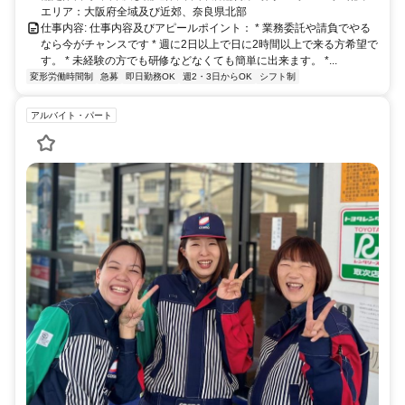
エリア：大阪府全域及び近郊、奈良県北部
仕事内容: 仕事内容及びアピールポイント： * 業務委託や請負でやる
なら今がチャンスです * 週に2日以上で日に2時間以上で来る方希望で
す。 * 未経験の方でも研修などなくても簡単に出来ます。 *...
変形労働時間制
急募
即日勤務OK
週2・3日からOK
シフト制
アルバイト・パート