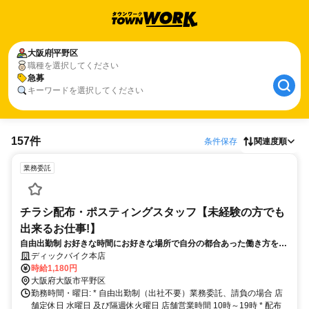
大阪府
平野区
職種を選択してください
急募
キーワードを選択してください
157件
条件保存
関連度順
業務委託
チラシ配布・ポスティングスタッフ【未経験の方でも
出来るお仕事!】
自由出勤制 お好きな時間にお好きな場所で自分の都合あった働き方を提
案いたします
ディックバイク本店
時給1,180円
大阪府大阪市平野区
勤務時間・曜日: * 自由出勤制（出社不要）業務委託、請負の場合 店
舗定休日 水曜日 及び隔週休火曜日 店舗営業時間 10時～19時 * 配布