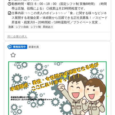
勤務時間・曜日: 6：00～18：00 （固定シフト制 実働8時間） （時間
帯は店舗、役職による） ◎残業は月15時間程度です。
仕事内容: ✨✨この求人のポイント✨✨ ✅「食」に関する様々なビジネ
ス展開する老舗企業 ✅未経験から活躍できる正社員募集！ ✅スピード
昇進有・残業月0～20時間程 ✅18時退勤可／プライベート充実 ...
急募
シフト自由
シフト制
昇給あり
同じ企業の求人
派遣社員