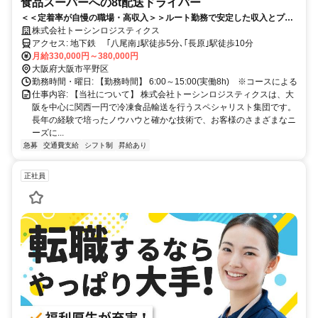
食品スーパーへの8t配送ドライバー
＜＜定着率が自慢の職場・高収入＞＞ルート勤務で安定した収入とプラ
イベートも充実！！
株式会社トーシンロジスティクス
アクセス: 地下鉄 ｢八尾南｣駅徒歩5分､｢長原｣駅徒歩10分
月給330,000円～380,000円
大阪府大阪市平野区
勤務時間・曜日: 【勤務時間】 6:00～15:00(実働8h) ※コースによる
仕事内容: 【当社について】 株式会社トーシンロジスティクスは、大
阪を中心に関西一円で冷凍食品輸送を行うスペシャリスト集団です。
長年の経験で培ったノウハウと確かな技術で、お客様のさまざまなニ
ーズに...
急募
交通費支給
シフト制
昇給あり
正社員