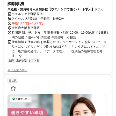
調剤事務
未経験・無資格可☆店舗多数【ウエルシアで働くパート求人】ドラッグ
ストアの調剤事務
ウエルシア平野駅前店
アクセス 大和路線「平野駅」徒歩2分
時給1,277円～1,297円
大阪府大阪市平野区
時間帯 朝、昼、夕方・夜 勤務曜日・時間 10:00～19:00の間で1日8時
間の勤務 ☆週4～5日の勤務 ※勤務曜日応相談
仕事情報 ● 仕事内容 お客様とのコミュニケーションも多いので、 座
りっぱなしで入力だけで終わるのはイヤ！ という方におすすめ。主
に「処方箋の受付」、 「データ管理」、「医薬品の在庫管理と発
注」 な...
主婦・主夫歓迎
シフト制
同じ企業の求人
正社員