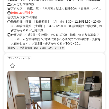
し ✨シフト融通◎
たかはし歯科医院
アクセス: 「長原」駅・「八尾南」駅より徒歩10分 ＊自転車・バイク
通勤OK
時給1,300円以上
大阪府大阪市平野区
勤務時間・曜日: 【勤務時間】 （月～金）8:30～12:30/14:30～20:00
※9:30診療開始 （土曜日）8:30～12:00 ※9:00診療開始 ✅学校帰りの
夕方からＯＫ ✅土曜日勤...
仕事内容: ／ 週2日～学校帰りでＯＫ 17:00～勤務できる方大募集 ア
ットホームな歯科医院 ＼ 地域に愛される医院での 歯科助手・受付を
お任せします。 ✅週2日～夕方からＯＫ ✅10代・20...
残業なし
交通費支給
週2・3日からOK
シフト制
アルバイト・パート