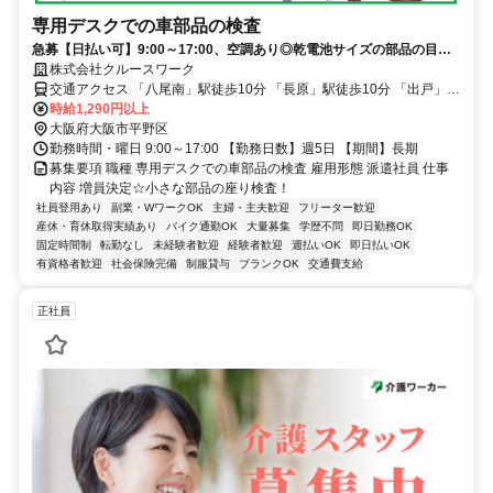
専用デスクでの車部品の検査
急募【日払い可】9:00～17:00、空調あり◎乾電池サイズの部品の目視
検査
株式会社クルースワーク
交通アクセス 「八尾南」駅徒歩10分 「長原」駅徒歩10分 「出戸」駅
自転車9分
時給1,290円以上
大阪府大阪市平野区
勤務時間・曜日 9:00～17:00 【勤務日数】週5日 【期間】長期
募集要項 職種 専用デスクでの車部品の検査 雇用形態 派遣社員 仕事
内容 増員決定☆小さな部品の座り検査！
社員登用あり
副業・WワークOK
主婦・主夫歓迎
フリーター歓迎
産休・育休取得実績あり
バイク通勤OK
大量募集
学歴不問
即日勤務OK
固定時間制
転勤なし
未経験者歓迎
経験者歓迎
週払いOK
即日払いOK
有資格者歓迎
社会保険完備
制服貸与
ブランクOK
交通費支給
正社員