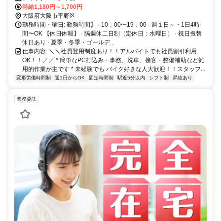
時給1,180円～1,700円
大阪府大阪市平野区
勤務時間・曜日: 勤務時間】 · 10：00〜19：00 · 週１日～・1日4時
間〜OK 【休日休暇】 · 隔週休二日制（定休日：水曜日） · 祝日振替
休日あり · 夏季・冬季・ゴールデ...
仕事内容: ＼＼社員登用制度あり！！アルバイトでも社員割引利用
OK！！／／ * 簡単なPC打込み・事務、洗車、接客・整備補助など雑
用的作業が主です * 未経験でも バイク好きな人大歓迎！！スタッフ...
変形労働時間制
週1日からOK
固定時間制
駅近5分以内
シフト制
昇給あり
業務委託