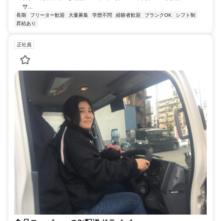
サ...
長期
フリーター歓迎
大量募集
学歴不問
経験者歓迎
ブランクOK
シフト制
昇給あり
正社員