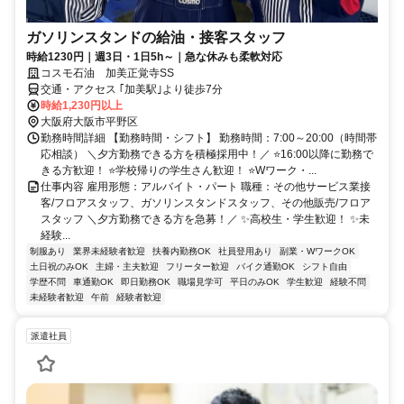
ガソリンスタンドの給油・接客スタッフ
時給1230円｜週3日・1日5h～｜急な休みも柔軟対応
コスモ石油 加美正覚寺SS
交通・アクセス ｢加美駅｣より徒歩7分
時給1,230円以上
大阪府大阪市平野区
勤務時間詳細 【勤務時間・シフト】 勤務時間：7:00～20:00（時間帯
応相談） ＼夕方勤務できる方を積極採用中！／ ⭐16:00以降に勤務で
きる方歓迎！ ⭐学校帰りの学生さん歓迎！ ⭐Wワーク・...
仕事内容 雇用形態：アルバイト・パート 職種：その他サービス業接
客/フロアスタッフ、ガソリンスタンドスタッフ、その他販売/フロア
スタッフ ＼夕方勤務できる方を急募！／ ✨高校生・学生歓迎！ ✨未
経験...
制服あり
業界未経験者歓迎
扶養内勤務OK
社員登用あり
副業・WワークOK
土日祝のみOK
主婦・主夫歓迎
フリーター歓迎
バイク通勤OK
シフト自由
学歴不問
車通勤OK
即日勤務OK
職場見学可
平日のみOK
学生歓迎
経験不問
未経験者歓迎
午前
経験者歓迎
派遣社員