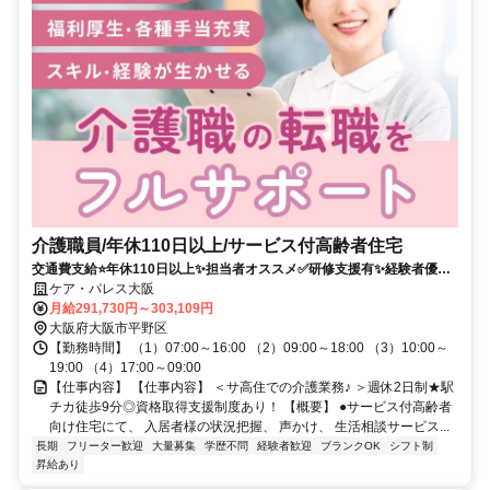
介護職員/年休110日以上/サービス付高齢者住宅
交通費支給⭐️年休110日以上✨担当者オススメ✅️研修支援有✨経験者優遇
⭕️車通勤ＯＫ✨週休2日❗️駅チカ
ケア・パレス大阪
月給291,730円～303,109円
大阪府大阪市平野区
【勤務時間】 （1）07:00～16:00 （2）09:00～18:00 （3）10:00～
19:00 （4）17:00～09:00
【仕事内容】 【仕事内容】 ＜サ高住での介護業務♪ ＞週休2日制★駅
チカ徒歩9分◎資格取得支援制度あり！ 【概要】 ●サービス付高齢者
向け住宅にて、 入居者様の状況把握、 声かけ、 生活相談サービス...
長期
フリーター歓迎
大量募集
学歴不問
経験者歓迎
ブランクOK
シフト制
昇給あり