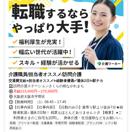
介護職員/担当者オススメ/訪問介護
交通費支給⭐️担当者オススメ✨経験者優遇✅️週休2日✨駅チカ
訪問介護ステーションさくらの樹ながれまち
月給215,000円～270,000円
大阪府大阪市平野区
【勤務時間】 （1）08:45～17:45
【仕事内容】 【仕事内容】 【日勤のみ◎】最寄り駅より徒歩7分★経
験者歓迎♪ 週休2日制！ 残業もほとんどありません☆彡 【概要】 ●ご
利用者さまのご自宅を訪問し、 身体介護・生活援助などをお願いい...
長期
フリーター歓迎
大量募集
学歴不問
経験者歓迎
ブランクOK
シフト制
昇給あり