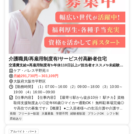
介護職員/再雇用制度有/サービス付高齢者住宅
交通費支給⭐️再雇用制度有✨年休110日以上✅️担当者オススメ✨未経験歓
迎⭕️研修支援有✨経験者優遇❗️車通勤ＯＫ⭐️週休2日✊️駅チカ
ケア・パレス平野苑Ⅱ
月給291,730円～303,109円
大阪府大阪市平野区
【勤務時間】 （1）07:00～16:00 （2）09:00～18:00 （3）10:00～
19:00 （4）16:00～09:00
【仕事内容】 【仕事内容】 【最寄り駅から徒歩10分！ 駅チカ】資格
取得支援制度あり◎定年66歳◎マイカー通勤OK！ 無料駐車場完備◎
サ高住での募集です♪ 【概要】 ●ご入居者様への生活介護や介護サ...
長期
フリーター歓迎
大量募集
学歴不問
経験者歓迎
ブランクOK
シフト制
昇給あり
アルバイト・パート