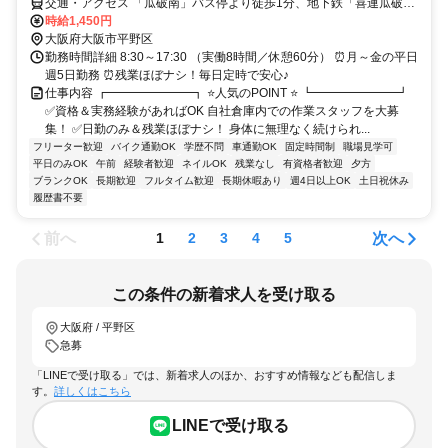
交通・アクセス 「瓜破南」バス停より徒歩1分、地下鉄「喜連瓜破
駅」より徒歩23分★車・バイク・自転車通勤OK
時給1,450円
大阪府大阪市平野区
勤務時間詳細 8:30～17:30 （実働8時間／休憩60分） ⏰月～金の平日
週5日勤務 ⏰残業ほぼナシ！毎日定時で安心♪
仕事内容 ┏━━━━━━━┓ ⭐人気のPOINT ⭐ ┗━━━━━━━┛
✅資格＆実務経験があればOK 自社倉庫内での作業スタッフを大募
集！ ✅日勤のみ＆残業ほぼナシ！ 身体に無理なく続けられ...
フリーター歓迎
バイク通勤OK
学歴不問
車通勤OK
固定時間制
職場見学可
平日のみOK
午前
経験者歓迎
ネイルOK
残業なし
有資格者歓迎
夕方
ブランクOK
長期歓迎
フルタイム歓迎
長期休暇あり
週4日以上OK
土日祝休み
履歴書不要
前へ
次へ
1
2
3
4
5
この条件の新着求人を受け取る
大阪府 / 平野区
急募
「LINEで受け取る」では、新着求人のほか、おすすめ情報なども配信しま
す。
詳しくはこちら
LINEで受け取る