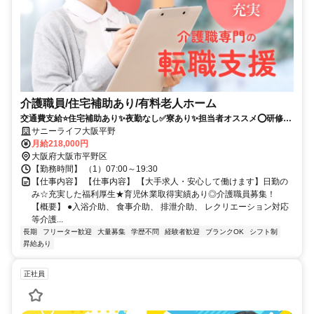
介護職員/住宅補助あり/有料老人ホーム
交通費支給⭐️住宅補助あり✨夜勤なし✅️寮あり✨担当者オススメ⭕️研修支
援有✨経験者優遇
サニーライフ大阪平野
月給218,000円
大阪府大阪市平野区
【勤務時間】 （1）07:00～19:30
【仕事内容】 【仕事内容】 【大手求人・安心して働けます】日勤の
み☆充実した福利厚生★育児休業取得実績あり◎介護職員募集！
【概要】 ●入浴介助、 食事介助、 排泄介助、 レクリエーション対応
等介護...
長期
フリーター歓迎
大量募集
学歴不問
経験者歓迎
ブランクOK
シフト制
昇給あり
正社員