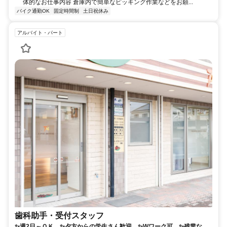
体的なお仕事内容 倉庫内で簡単なピッキング作業などをお願...
バイク通勤OK
固定時間制
土日祝休み
アルバイト・パート
歯科助手・受付スタッフ
✨週2日～ＯＫ ✨夕方からの学生さん歓迎 ✨Wワーク可 ✨残業な