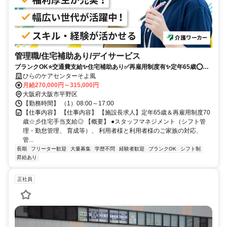
管理職/住宅補助あり/デイサービス
ブランクOK⭐️交通費支給✨住宅補助あり✅️再雇用制度有✨定年65歳⭕️担
当者オススメ✨研修支援有❗️駅チカ
ひらのケアセンターそよ風
月給270,000円～315,000円
大阪府大阪市平野区
【勤務時間】 （1）08:00～17:00
【仕事内容】 【仕事内容】 【施設長求人】定年65歳＆再雇用制度70
歳☆彡住宅手当支給◎ 【概要】 ●スタッフマネジメント（シフト管
理・勤怠管理、 育成等）、 利用者様と利用者様のご家族の対応、
管...
長期
フリーター歓迎
大量募集
学歴不問
経験者歓迎
ブランクOK
シフト制
昇給あり
正社員