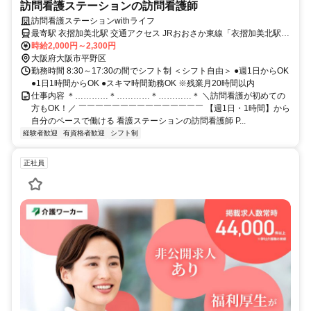
訪問看護ステーションの訪問看護師
訪問看護ステーションwithライフ
最寄駅 衣摺加美北駅 交通アクセス JRおおさか東線「衣摺加美北駅」
時給2,000円～2,300円
より徒歩12分 →マイカー通勤応相談！
大阪府大阪市平野区
勤務時間 8:30～17:30の間でシフト制 ＜シフト自由＞ ●週1日からOK
●1日1時間からOK ●スキマ時間勤務OK ※残業月20時間以内
仕事内容 ＊…………＊…………＊…………＊ ＼訪問看護が初めての
方もOK！／ ￣￣￣￣￣￣￣￣￣￣￣￣￣￣￣ 【週1日・1時間】から
自分のペースで働ける 看護ステーションの訪問看護師 P...
経験者歓迎
有資格者歓迎
シフト制
正社員