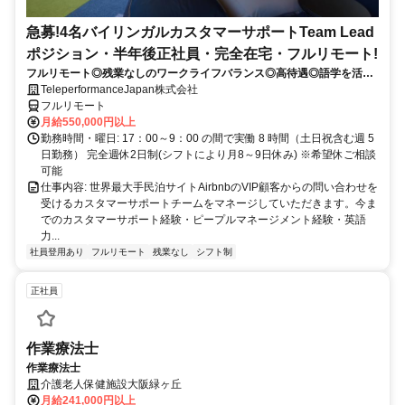
急募!4名バイリンガルカスタマーサポートTeam Lead
ポジション・半年後正社員・完全在宅・フルリモート!
フルリモート◎残業なしのワークライフバランス◎高待遇◎語学を活か
して将来キャリア有望
TeleperformanceJapan株式会社
フルリモート
月給550,000円以上
勤務時間・曜日: 17：00～9：00 の間で実働 8 時間（土日祝含む週 5
日勤務） 完全週休2日制(シフトにより月8～9日休み) ※希望休ご相談
可能
仕事内容: 世界最大手民泊サイトAirbnbのVIP顧客からの問い合わせを
受けるカスタマーサポートチームをマネージしていただきます。今ま
でのカスタマーサポート経験・ピープルマネージメント経験・英語
力...
社員登用あり
フルリモート
残業なし
シフト制
正社員
作業療法士
作業療法士
介護老人保健施設大阪緑ヶ丘
月給241,000円以上