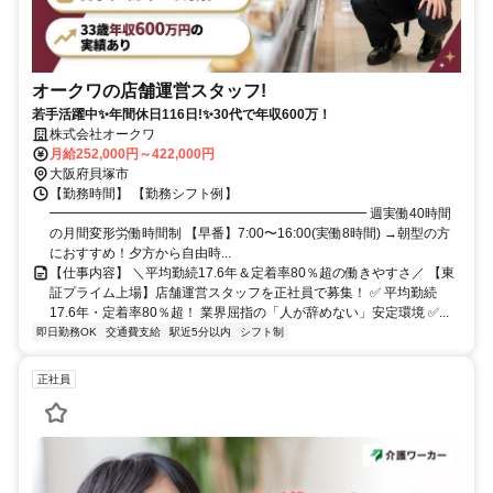
オークワの店舗運営スタッフ!
若手活躍中✨年間休日116日!✨30代で年収600万！
株式会社オークワ
月給252,000円～422,000円
大阪府貝塚市
【勤務時間】 【勤務シフト例】
━━━━━━━━━━━━━━━━━━━━━━━━ 週実働40時間
の月間変形労働時間制 【早番】7:00〜16:00(実働8時間) →朝型の方
におすすめ！夕方から自由時...
【仕事内容】 ＼平均勤続17.6年＆定着率80％超の働きやすさ／ 【東
証プライム上場】店舗運営スタッフを正社員で募集！ ✅ 平均勤続
17.6年・定着率80％超！ 業界屈指の「人が辞めない」安定環境 ✅...
即日勤務OK
交通費支給
駅近5分以内
シフト制
正社員