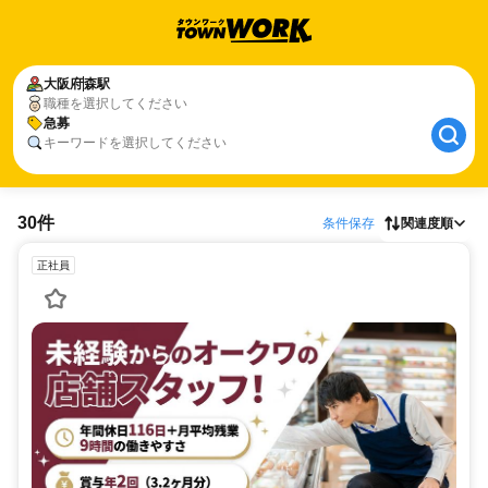
大阪府
森駅
職種を選択してください
急募
キーワードを選択してください
30件
条件保存
関連度順
正社員