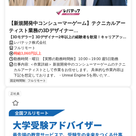
【新規開発中コンシューマーゲーム】テクニカルアー
ティスト業務の3Dデザイナー
【3Dモデラー】3Dデザイナー2年以上の経験者を歓迎！キャリアアップ
_LTCR547867_CP_CRG
を目指したい方も大歓迎♪
レバテック株式会社
フルリモート
時給3,060円以上
勤務時間・曜日: 【実際の勤務時間例】 10:00～19:00 週5日勤務
仕事内容: ＜作業詳細＞ 新規開発中のコンシューマーゲームのテクニ
カルアーティストとして作業をお任せします。 具体的な作業内容は
下記を想定しております。 ・Unreal Engine 5を用いたマ...
固定時間制
フルリモート
正社員