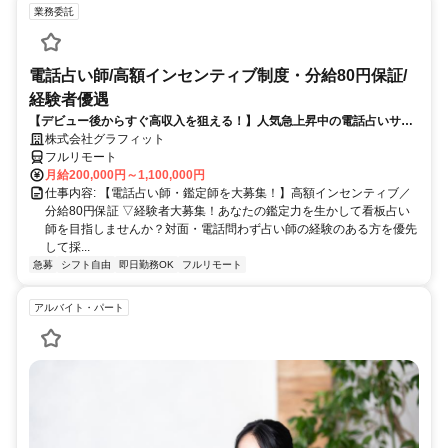
業務委託
電話占い師/高額インセンティブ制度・分給80円保証/
経験者優遇
【デビュー後からすぐ高収入を狙える！】人気急上昇中の電話占いサイ
トで占いのお仕事
株式会社グラフィット
フルリモート
月給200,000円～1,100,000円
仕事内容: 【電話占い師・鑑定師を大募集！】高額インセンティブ／
分給80円保証 ▽経験者大募集！あなたの鑑定力を生かして看板占い
師を目指しませんか？対面・電話問わず占い師の経験のある方を優先
して採...
急募
シフト自由
即日勤務OK
フルリモート
アルバイト・パート