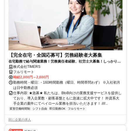
【完全在宅・全国応募可】労務経験者大募集
在宅勤務で給与関連業務！労務責任者経験、社労士大募集！しっかり稼
ぎたい方、注目！
株式会社TIMERS
フルリモート
時給2,000円～2,600円
勤務時間・曜日: ・160時間勤務（曜日、時間帯問わず） ※入社初月
は日中勤務必須
仕事内容: ★急募★ 私たちは、BtoB向けの業務支援サービスを提供し
ており、導入企業数・顧客基盤ともに急速に拡大中です！ 外資系大
手企業の案件にてペイロール業務を担当いただきます！ ////...
変形労働時間制
シフト自由
即日勤務OK
フルリモート
同じ企業の求人