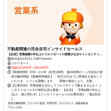
不動産関連の完全在宅インサイドセールス
【必須】営業経験1年以上✨フルリモート✨残業少なめ✨インセンティブ
有
株式会社LIFULL FaM Partners
フルリモート
月給242,000円～280,000円
【勤務時間】 9:00～21:00（休憩1時間） 週40時間の一ヵ月単位の変
形労働時間制 【勤務時間補足】 ・前月15日までに希望休を提出して
いただき、シフトを調整します。 ・業務の都合により、出勤...
【仕事内容】 営業経験を活かしてフルリモートで働きませんか？ イ
ンサイドセールスの契約社員を募集！ 【必須】 ・営業経験1年以上
(法人・個人問わず) 【インサイドセールスの仕事内容】 ・電話対応
(...
変形労働時間制
フリーター歓迎
学歴不問
フルリモート
経験者歓迎
ブランクOK