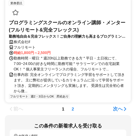
業務委託
プログラミングスクールのオンライン講師・メンター
(フルリモート&完全フレックス)
勤務地自由＆完全フレックス！ご自身の理解力も高まるプログラミング
講師のお仕事です
株式会社if
フルリモート
時給1,800円～2,500円
勤務時間・曜日: * 週20h以上勤務できる方 * 平日・土日祝にて、
7:00~24:00の好きな時間に勤務可能 * サラリーマンでの在宅副業
OK！ * 個人事業主フリーランスの場合、フルリモートで...
仕事内容: 完全オンラインでプログラミング学習をサポートして頂き
ます。 主に弊社が提供しているカリキュラムに沿って学習をサポー
ト頂き、定期的にメンタリングも実施します。 受講生は完全初心者
から微...
フルリモート
週2・3日からOK
昇給あり
前へ
次へ
1
2
この条件の新着求人を受け取る
大阪府 / 森駅