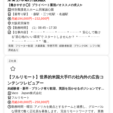
【働きやすさ⭕️】プライベート重視✅️オススメの求人✨
特別養護老人ホーム貝塚誠心園
【最寄り駅】 ・森駅 ・三ツ松駅 ・名越駅
月給194,000円～232,000円
大阪府貝塚市
【勤務時間】 （1）08:45～17:30
【仕事内容】 ＊･･････＊･･････＊･･････＊･･････＊ 安心して働け
る“居心地のいい環境”で スタートしませんか？ ＊･･････＊･･････
＊･･････＊･･････＊ *「働...
長期
フリーター歓迎
大量募集
学歴不問
経験者歓迎
ブランクOK
シフト制
昇給あり
正社員
【フルリモート】世界的米国大手ITの社内外の広告コ
ンテンツレビュアー
未経験者・新卒・ブランク有り歓迎、英語を活かせるポジションです。
完全リモート
Vaco Japan株式会社
フルリモート
月給249,000円～250,000円
勤務時間・曜日: アメリカを拠点とするチームと連携し、グローバル
な環境で働く正社員を募集します。 完全リモートワークです。 業務