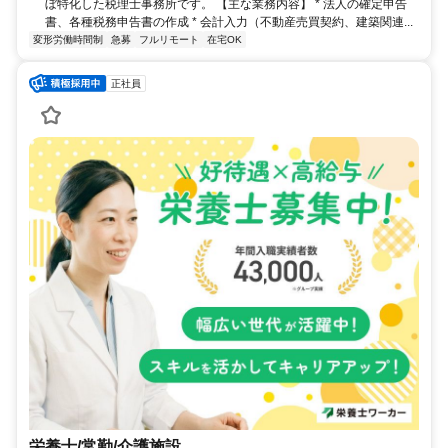
ぼ特化した税理士事務所です。 【主な業務内容】 * 法人の確定申告
書、各種税務申告書の作成 * 会計入力（不動産売買契約、建築関連...
変形労働時間制
急募
フルリモート
在宅OK
正社員
栄養士/常勤/介護施設