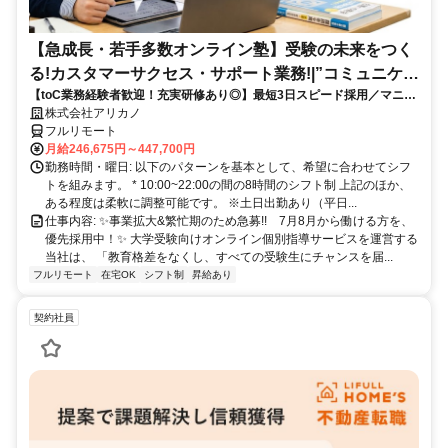
【急成長・若手多数オンライン塾】受験の未来をつく
る!カスタマーサクセス・サポート業務!|”コミュニケー
【toC業務経験者歓迎！充実研修あり◎】最短3日スピード採用／マニュ
ション”が好きな方!|「フルリモート勤務」
アル化が進んでいて、迷わず働ける環境です！
株式会社アリカノ
フルリモート
月給246,675円～447,700円
勤務時間・曜日: 以下のパターンを基本として、希望に合わせてシフ
トを組みます。 * 10:00~22:00の間の8時間のシフト制 上記のほか、
ある程度は柔軟に調整可能です。 ※土日出勤あり（平日...
仕事内容: ✨️事業拡大&繁忙期のため急募!! 7月8月から働ける方を、
優先採用中！✨️ 大学受験向けオンライン個別指導サービスを運営する
当社は、 「教育格差をなくし、すべての受験生にチャンスを届...
フルリモート
在宅OK
シフト制
昇給あり
契約社員