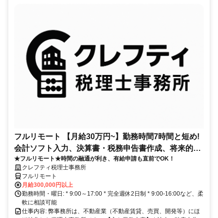
フルリモート 【月給30万円~】勤務時間7時間と短め!
会計ソフト入力、決算書・税務申告書作成、将来的に
★フルリモート★時間の融通が利き、有給申請も直前でOK！
決算説明も
クレフティ税理士事務所
フルリモート
月給300,000円以上
勤務時間・曜日: * 9:00～17:00 * 完全週休2日制 * 9:00-16:00など、柔
軟に相談可能
仕事内容: 弊事務所は、不動産業（不動産賃貸、売買、開発等）にほ