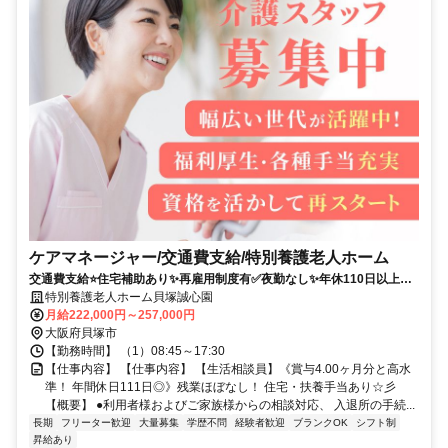
ケアマネージャー/交通費支給/特別養護老人ホーム
交通費支給⭐️住宅補助あり✨再雇用制度有✅️夜勤なし✨年休110日以上⭕️
担当者オススメ✨研修支援有❗️経験者優遇⭐️車通勤ＯＫ
特別養護老人ホーム貝塚誠心園
月給222,000円～257,000円
大阪府貝塚市
【勤務時間】 （1）08:45～17:30
【仕事内容】 【仕事内容】 【生活相談員】《賞与4.00ヶ月分と高水
準！ 年間休日111日◎》残業ほぼなし！ 住宅・扶養手当あり☆彡
【概要】 ●利用者様およびご家族様からの相談対応、 入退所の手続...
長期
フリーター歓迎
大量募集
学歴不問
経験者歓迎
ブランクOK
シフト制
昇給あり