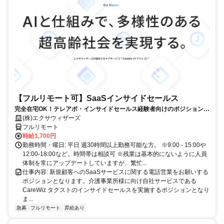
【フルリモート可】SaaSインサイドセールス
完全在宅OK！テレアポ・インサイドセールス経験者向けのポジションで
す！
(株)エクサウィザーズ
フルリモート
時給1,700円
勤務時間・曜日: 平日 週30時間以上勤務可能な方。 ※9:00 - 15:00や
12:00-18:00など。時間帯は相談可 ※残業は基本的にないように人員
体制を常にアップデートしていますが、繁忙...
仕事内容: 新規顧客へのSaaSサービスに関する電話営業をお願いする
ポジションとなります。介護事業所様に向け自社サービスである
CareWiz タクストのインサイドセールスを実施するポジションとなり
ま...
急募
フルリモート
昇給あり