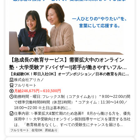
【急成長の教育サービス】需要拡大中のオンライン
塾・大学受験アドバイザー!|若手が働きやすいフルリ
【未経験OK！即日入社OK】オープンポジション／日本の教育を共に変
モート勤務
える仲間を募集します！
株式会社アリカノ
フルリモート
月給246,675円～610,500円
勤務時間・曜日: フレックス制（コアタイムあり） * 9:00〜22:00の間
で標準労働時間8時間（休憩1時間） * コアタイム：11:30〜14:00／
18:00〜22:00 ※土日は基本的に...
仕事内容: ✨️事業拡大&繁忙期のため急募!! 8月から働ける方を、優先
採用中！✨️ 大学受験向けオンライン個別指導サービスを運営する当社
は、 「教育格差をなくし、すべての受験生にチャンスを届ける...
フルリモート
在宅OK
昇給あり