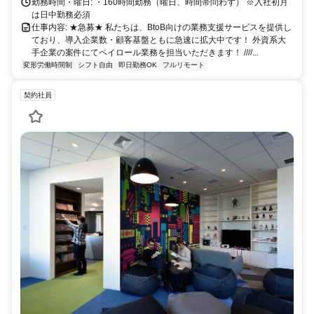
勤務時間・曜日: ・160時間勤務（曜日、時間帯問わず） ※入社初月
は日中勤務必須
仕事内容: ★急募★ 私たちは、BtoB向けの業務支援サービスを提供し
ており、導入企業数・顧客基盤ともに急速に拡大中です！ 外資系大
手企業の案件にてペイロール業務を担当いただきます！ ////...
変形労働時間制
シフト自由
即日勤務OK
フルリモート
契約社員