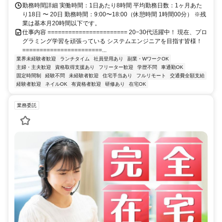
勤務時間詳細 実働時間：1日あたり8時間 平均勤務日数：1ヶ月あた
り18日 〜 20日 勤務時間：9:00〜18:00（休憩時間 1時間00分） ※残
業は基本月20時間以下です。
仕事内容 ======================= 20−30代活躍中！ 現在、プロ
グラミング学習を頑張っている システムエンジニアを目指す皆様！
=======================...
業界未経験者歓迎
ランチタイム
社員登用あり
副業・WワークOK
主婦・主夫歓迎
資格取得支援あり
フリーター歓迎
学歴不問
車通勤OK
固定時間制
経験不問
未経験者歓迎
住宅手当あり
フルリモート
交通費全額支給
経験者歓迎
ネイルOK
有資格者歓迎
研修あり
在宅OK
業務委託