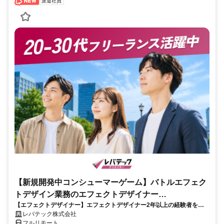
派遣社員
【新規開発中コンシューマーゲーム】バトルエフェク
トデザイン業務のエフェクトデザイナー
【エフェクトデザイナー】エフェクトデザイナー2年以上の経験者を歓
_LTCR187574_CP_CRG
迎！キャリアアップを目指したい方も大歓迎♪
レバテック株式会社
フルリモート