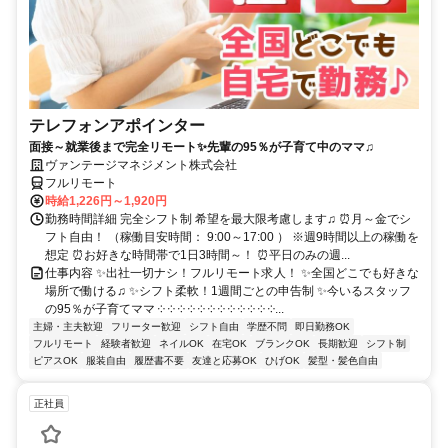
テレフォンアポインター
面接～就業後まで完全リモート✨先輩の95％が子育て中のママ♫
ヴァンテージマネジメント株式会社
フルリモート
時給1,226円～1,920円
勤務時間詳細 完全シフト制 希望を最大限考慮します♫ ⏰月～金でシ
フト自由！ （稼働目安時間： 9:00～17:00 ） ※週9時間以上の稼働を
想定 ⏰お好きな時間帯で1日3時間～！ ⏰平日のみの週...
仕事内容 ✨出社一切ナシ！フルリモート求人！ ✨全国どこでも好きな
場所で働ける♫ ✨シフト柔軟！1週間ごとの申告制 ✨今いるスタッフ
の95％が子育てママ ༶ ༶ ༶ ༶ ༶ ༶ ༶ ༶ ༶ ༶ ༶ ༶...
主婦・主夫歓迎
フリーター歓迎
シフト自由
学歴不問
即日勤務OK
フルリモート
経験者歓迎
ネイルOK
在宅OK
ブランクOK
長期歓迎
シフト制
ピアスOK
服装自由
履歴書不要
友達と応募OK
ひげOK
髪型・髪色自由
正社員