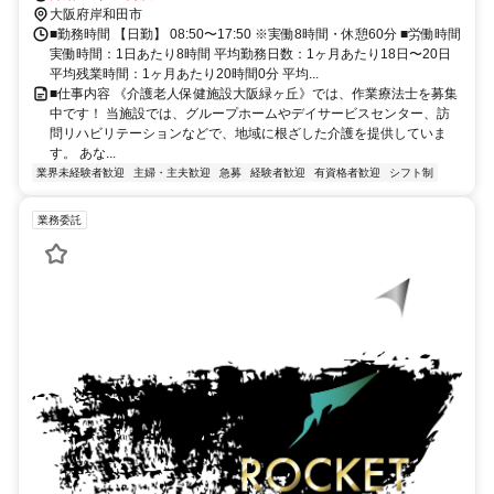
大阪府岸和田市
■勤務時間 【日勤】 08:50〜17:50 ※実働8時間・休憩60分 ■労働時間
実働時間：1日あたり8時間 平均勤務日数：1ヶ月あたり18日〜20日
平均残業時間：1ヶ月あたり20時間0分 平均...
■仕事内容 《介護老人保健施設大阪緑ヶ丘》では、作業療法士を募集
中です！ 当施設では、グループホームやデイサービスセンター、訪
問リハビリテーションなどで、地域に根ざした介護を提供していま
す。 あな...
業界未経験者歓迎
主婦・主夫歓迎
急募
経験者歓迎
有資格者歓迎
シフト制
業務委託