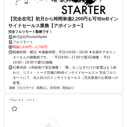
【完全在宅】初月から時間単価2,200円も可!BtoBイン
サイドセールス業務【アポインター】
完全フルリモート勤務です！
株式会社RocketStarter
フルリモート
時給1,430円～2,750円
勤務時間・曜日: ▼稼働時間：平日の9:00～18:00 ▼在籍中アポイン
ターさんの稼働例です。 ・平日9:00～17:00で週3日稼働 ・平日
10:00～18:00で週5日稼働
仕事内容: ≪時給制で安定稼働！「数」をこなすだけの架電はもう終
わり。リスト・トーク完備のBtoBインサイドセールス≫ 完全フルリ
モートにて、法人向けのインサイドセールス（完全新規のお客様への
架電...
急募
フルリモート
残業なし
在宅OK
昇給あり
アルバイト・パート