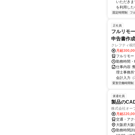
いただきます
を利用した各
固定時間制
フ
正社員
フルリモー
申告書作
クレフティ税
月給300,0
フルリモー
勤務時間・曜日
仕事内容:
理士事務所
会計入力（
変形労働時間制
派遣社員
製品のCAD
株式会社オー
月給220,0
交通・アク
大阪府大阪
勤務時間詳細