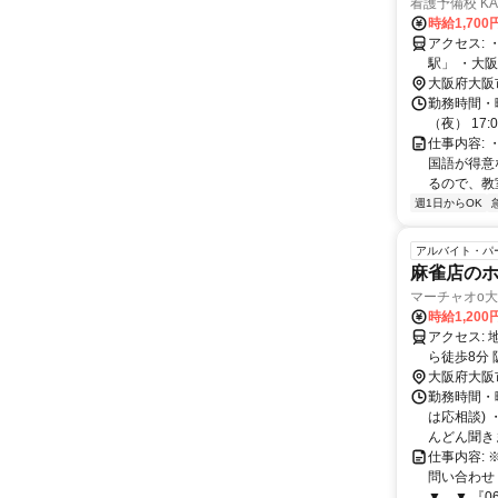
看護予備校 K
時給1,700
アクセス: ・大阪市営地下鉄御堂筋線「梅田駅」 ・大阪市営地下鉄谷町線「東梅田
駅」 ・大
「大阪駅」
大阪府大阪
勤務時間・曜日:
（夜） 17:05~
仕事内容:
国語が得意
るので、教
週1日からOK
アルバイト・パ
麻雀店の
マーチャオο
時給1,20
アクセス: 地下鉄谷町線「東梅田駅」から徒歩3分 阪急京都線 「大阪梅田駅」か
ら徒歩8分
大阪府大阪
勤務時間・曜
は応相談)
んどん聞きま
仕事内容:
問い合わせ
▼ ▼ 『06-