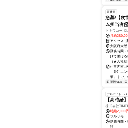
正社員
急募!【次
ム担当者(
トキワコーポ
月給280,0
ア
大阪府大阪
勤務時間・曜
けて働ける環
（★入社初日
仕事内容:
「外注エン
策」まで、
即日勤務OK
固
アルバイト・パ
【高時給】
株式会社TIME
時給2,000
フルリモー
勤務時間・
須