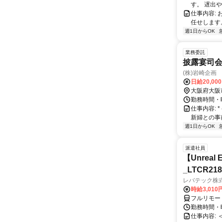
す。 遅出
仕事内容:
任せします
週1日からOK
業務委託
披露宴司
(株)岩崎企画
日給20,00
大阪府大阪
勤務時間・
仕事内容:
新婦との事
週1日からOK
派遣社員
【Unre
_LTCR21
レバテック株
時給3,01
フルリモー
勤務時間・曜
仕事内容: