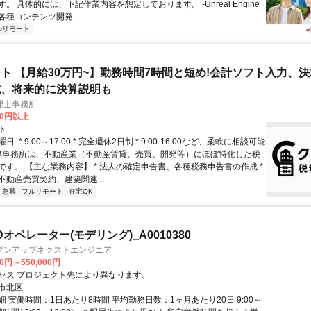
。 具体的には、下記作業内容を想定しております。 -Unreal Engine
種コンテンツ開発...
ルリモート
ト 【月給30万円~】勤務時間7時間と短め!会計ソフト入力、
成、将来的に決算説明も
理士事務所
00円以上
ト
: * 9:00～17:00 * 完全週休2日制 * 9:00-16:00など、柔軟に相談可能
 弊事務所は、不動産業（不動産賃貸、売買、開発等）にほぼ特化した税
です。 【主な業務内容】 * 法人の確定申告書、各種税務申告書の作成 *
不動産売買契約、建築関連...
急募
フルリモート
在宅OK
オペレーター(モデリング)_A0010380
プンアップネクストエンジニア
00円～550,000円
セス プロジェクト先により異なります。
市北区
 実働時間：1日あたり8時間 平均勤務日数：1ヶ月あたり20日 9:00～