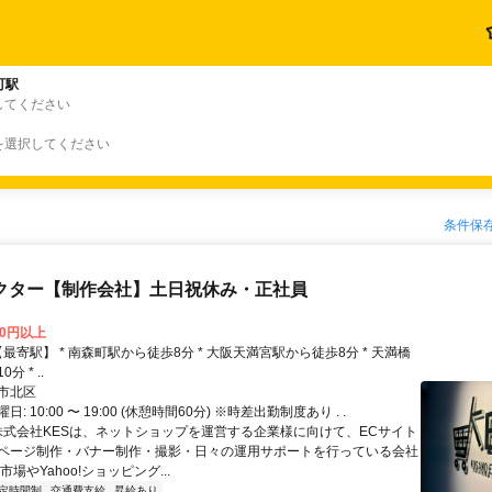
町駅
してください
を選択してください
条件保
クター【制作会社】土日祝休み・正社員
00円以上
分 * ..
市北区
: 10:00 〜 19:00 (休憩時間60分) ※時差出勤制度あり . .
 株式会社KESは、ネットショップを運営する企業様に向けて、ECサイト
ページ制作・バナー制作・撮影・日々の運用サポートを行っている会社
市場やYahoo!ショッピング...
定時間制
交通費支給
昇給あり