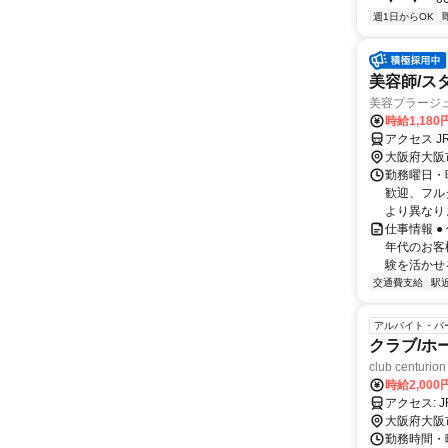
週1日からOK
美容師/ス
美容プラージ
時給1,18
アクセス 
大阪府大阪
勤務曜日・時
歓迎、フル
より異なりま
仕事情報 
年代のお客
験を活かせる
交通費支給
駅
アルバイト・パ
クラブ/ホ
club centurion
時給2,000
ア
大阪府大阪
勤務時間・曜