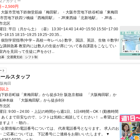
AZアカデミー
円～2,500円
阪市営地下鉄四ツ橋線「西梅田駅」 ・JR東西線「北新地駅」 ・JR各線
 ・阪神各線「梅田駅」 ・阪急各線「梅田駅」 （徒歩2～5分）
市北区
 平日（月から土） （昼） 13:30~14:40 14:40~15:50 15:50~17:00
18:15 18:15~19:25 19:25~20:35...
 ・個別学習指導(中学～高校一年レベル) 数学、国語、英語、生物 ※数学/
な講師急募 教室内には数人の生徒が席について各自課題をこなしてい
室内を見回って生徒に声をかけ...
急募
交通費支給
シフト制
ート
ホールスタッフ
大阪梅田
0円以上
 阪神本線 「大阪梅田駅」から徒歩8分
市北区
日: 9:00～24:00 ・上記の時間から週1日、1日4時間～OK！(勤務時間
 ・あくまで目安なので、シフトは気軽に相談してください！ →希望はど
すよ！ ・朝の...
 ※企業情報の電話番号については、 代表電話番号となります。 求人のお
・ご応募については、 下記番号にご連絡をお願いいたします。 ▼
6367-5020』 ＜お...