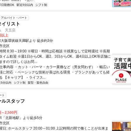
即日勤務OK
駅近5分以内
シフト制
アルバイト・パート
タイリスト
ュ 天五店
0円以上
JR大阪環状線天満駅より 徒歩約3分
市北区
間 8:30～19:00 ※曜日・時間は応相談 ※残業なしで定時退社 ※長期
タイム歓迎 ※週1日からOK、週2、3日からOK、週4日以上OK等店舗に
すので詳しくはお問...
● 仕事内容 ・カット・パーマ・カラー業務など（男女問わず） ・幅広い
様に対応 ・ベーシックな技術が喜ばれる環境 ・ブランクがあっても経
 【キャリア】 ・ライフス...
近5分以内
シフト制
髪型・髪色自由
ート
ールスタッフ
円～2,500円
クセス: JR「北新地駅」より徒歩5分
市北区
日: ホールスタッフ 20:00～01:00 上記時間の間で働くことが出来ま