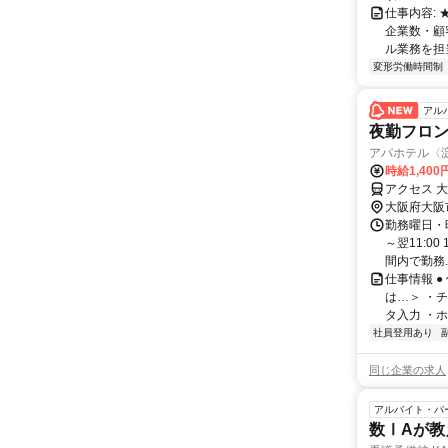
仕事内容:
企業数・顧
ル業務を担当い
変形労働時間制
アル
夜勤フロ
アパホテル〈
時給1,400
アクセス 
大阪府大阪
勤務曜日・時間
～翌11:0
間内で勤務..
仕事情報 
は…＞ ・
タ入力 ・ホ
社員登用あり
同じ企業の求人
アルバイト・パ
数ⅠAが教