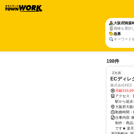
大阪府
南森
職種を選択
急募
キーワード
198件
正社員
ECディレ
株式会社KES
月給310,0
アクセス: 【最寄駅】 * 南森町駅から徒歩8分 * 大阪天満宮駅から徒歩8分 * 天満橋
駅から徒歩10
大阪府大阪
勤務時間・曜日
仕事内容:
制作・商品
です★ 楽天
即日勤務OK
固