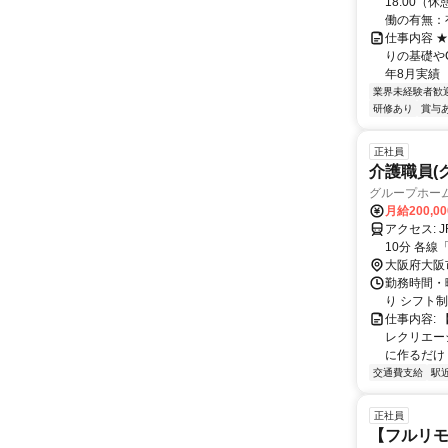
18:00（
働の有無：有
仕事内容 ★
りの基礎やC
年8月実績 【
業界未経験者歓
研修あり
賞与
正社員
介護職員(
グループホー
月給200,0
アクセス: JR環状線「桜ノ宮駅」より徒歩8分 JR東西線「大阪城北詰駅」より徒歩
10分 各線「京橋駅」より
んに活用で
大阪府大阪
勤務時間・曜日
り シフト
仕事内容:
レクリエー
に作るだけ！
交通費支給
駅
正社員
【フルリモ