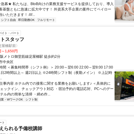
 ★急募★ 私たちは、BtoB向けの業務支援サービスを提供しており、導入
客基盤ともに急速に拡大中です！ 外資系大手企業の案件にてペイロー
ただきます！ ////...
シフト自由
即日勤務OK
フルリモート
バイト・パート
ントスタッフ
淀屋橋駅前〉
円～1,650円
大阪メトロ御堂筋線淀屋橋駅 徒歩約2分
市中央区
 ＜募集時間帯（シフト例）＞ 20:00～翌6:00 22:00～翌8:00 17:00
0 1日2時間以上～ 週2日以上 ※24時間シフト制（夜勤メイン） ※上記時
.
● 仕事内容 ホテル内での接客に関する業務をお願いします♪ ＜具体的に
チェックイン、チェックアウト対応 ・宿泊予約の電話応対、PCへのデー
テル内の簡単な清掃 ・締め作...
副業・WワークOK
シフト制
ート
えられる予備校講師