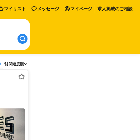
マイリスト
メッセージ
マイページ
求人掲載のご相談
存
関連度順