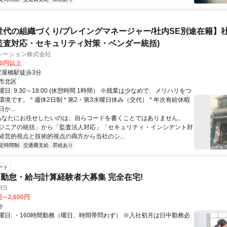
世代の組織づくり/プレイングマネージャー/社内SE別途在籍】
監査対応・セキュリティ対策・ベンダー統括)
レーション株式会社
00円以上
クセス: 淀屋橋駅徒歩3分
市北区
日: 9:30～18:00 (休憩時間 1時間） ※残業は少なめで、メリハリをつ
境です。 * 週休2日制 * 第2・第3水曜日休み（交代） * 年次有給休暇
か...
 あなたにお任せしたいのは、自らコードを書くことではありません。
ジニアの統括」から「監査法人対応」「セキュリティ・インシデント対
経営的視点と技術的視点の両方から当社のシ...
定時間制
交通費支給
昇給あり
ート
勤怠・給与計算経験者大募集 完全在宅!
RS
円～2,600円
ト
曜日: ・160時間勤務（曜日、時間帯問わず） ※入社初月は日中勤務必