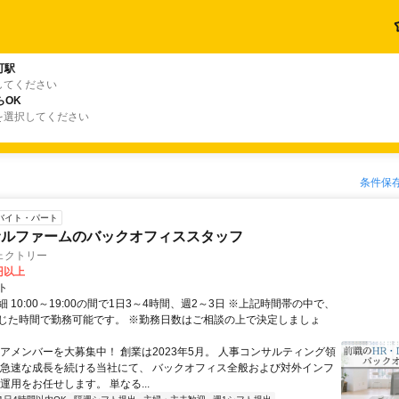
町駅
してください
らOK
を選択してください
条件保
バイト・パート
サルファームのバックオフィススタッフ
ェクトリー
0円以上
ト
 10:00～19:00の間で1日3～4時間、週2～3日 ※上記時間帯の中で、
じた時間で勤務可能です。 ※勤務日数はご相談の上で決定しましょ
コアメンバーを大募集中！ 創業は2023年5月。 人事コンサルティング領
 急速な成長を続ける当社にて、 バックオフィス全般および対外インフ
運用をお任せします。 単なる...