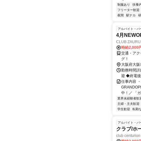
制服あり
扶養
フリーター歓迎
夜間
駅ナカ
アルバイト・パ
4月NEW
CLUB ZAURU
時給2,00
交通・アク
グ！
大阪府大阪
勤務時間詳細
迎 ◆終電
仕事内容 
GRANDO
中！／ 「ガ
業界未経験者歓
主婦・主夫歓迎
学生歓迎
転勤
アルバイト・パ
クラブ/ホ
club centurion