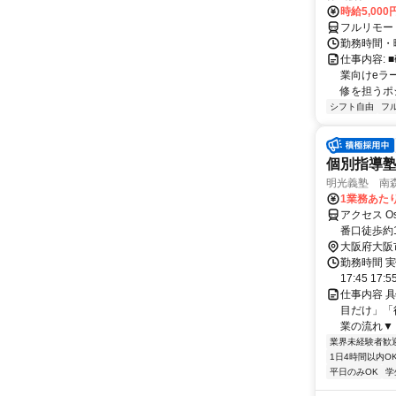
時給5,000
フルリモー
勤務時間・
仕事内容:
業向けeラ
修を担うポ
シフト自由
フ
個別指導
明光義塾 南森町
1業務あたり 
アクセス Os
番口徒歩約
分 JR東西
大阪府大阪
勤務時間 実
17:45 17:
仕事内容 
目だけ」「
業の流れ▼ 
業界未経験者歓
1日4時間以内O
平日のみOK
学