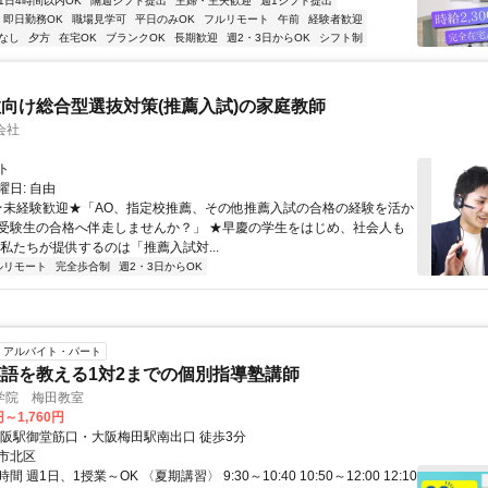
1日4時間以内OK
隔週シフト提出
主婦・主夫歓迎
週1シフト提出
即日勤務OK
職場見学可
平日のみOK
フルリモート
午前
経験者歓迎
なし
夕方
在宅OK
ブランクOK
長期歓迎
週2・3日からOK
シフト制
向け総合型選抜対策(推薦入試)の家庭教師
会社
ト
日: 自由
 ★未経験歓迎★「AO、指定校推薦、その他推薦入試の合格の経験を活か
受験生の合格へ伴走しませんか？」 ★早慶の学生をはじめ、社会人も
 私たちが提供するのは「推薦入試対...
ルリモート
完全歩合制
週2・3日からOK
アルバイト・パート
語を教える1対2までの個別指導塾講師
学院 梅田教室
円～1,760円
大阪駅御堂筋口・大阪梅田駅南出口 徒歩3分
市北区
 週1日、1授業～OK 〈夏期講習〉 9:30～10:40 10:50～12:00 12:10