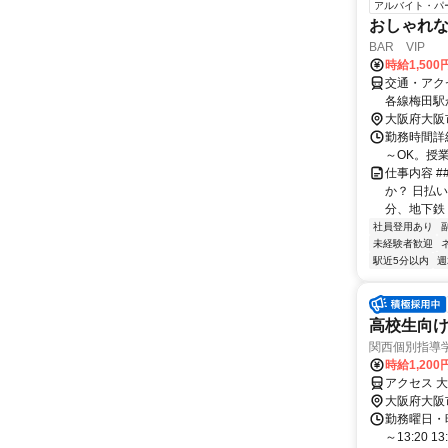
アルバイト・パ
おしゃれな
BAR VIP
時給1,50
交通・アク
各線梅田駅
大阪府大阪
勤務時間詳細
～OK。授
仕事内容 
か？ 日払
分、地下鉄
社員登用あり
未経験者歓迎
駅近5分以内
週
高校生向け
関西個別指導
時給1,200
アクセス 
大阪府大阪
勤務曜日・時間
～13:20 13: