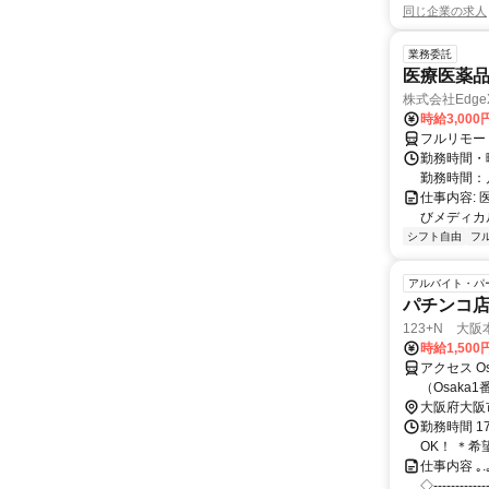
同じ企業の求人
業務委託
医療医薬
株式会社Edge
時給3,00
フルリモー
勤務時間・
勤務時間：
仕事内容:
びメディカル
シフト自由
フ
アルバイト・パ
パチンコ店
123+N 大阪
時給1,500
アクセス Os
（Osak
約8分 東
大阪府大阪
勤務時間 1
OK！ ＊
仕事内容 ｡.｡:+
◇‐‐‐‐‐‐