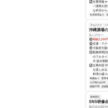
仕事情報 
一講師が担
な科目からス
社員登用あり
アルバイト・パ
沖縄酒場
あしびなー
時給1,20
交通・アク
大阪府大阪
勤務時間詳細 
のフルタイ
月 提出期限：
仕事内容 
を楽しめる
料理の盛り付
制服あり
業界
土日祝のみOK
経験不問
未経
業務委託
SNS研修
株式会社BES