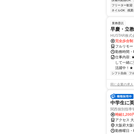
扶養内勤務OK
フリーター歓迎
ネイルOK
残業
業務委託
早慶・立教
HUSTAR株式
完全歩合制
フルリモー
勤務時間・曜
仕事内容:
して一緒に
活躍中！★
シフト自由
フ
同じ企業の求人
中学生に英
関西個別指導
時給1,200
アクセス 
大阪府大阪
勤務曜日・時間