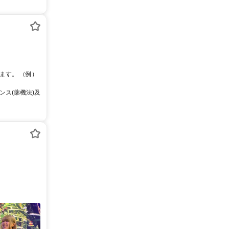
ます。 （例）
ス(薬機法)及