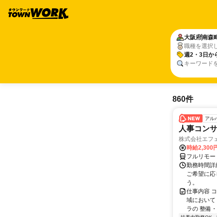
大阪府
南森
職種を選択
週2・3日か
キーワード
860件
アル
人事コン
株式会社エフ
時給2,30
フルリモー
勤務時間詳細
ご希望に応
う。
仕事内容 
域において
ラの 整備・