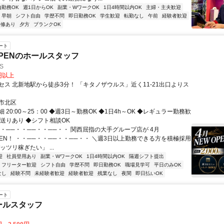
内勤務OK
週1日からOK
副業・WワークOK
1日4時間以内OK
主婦・主夫歓迎
早朝
シフト自由
学歴不問
即日勤務OK
学生歓迎
転勤なし
午前
経験者歓迎
研修あり
夕方
ブランクOK
ート
OPENのホールスタッフ
S
0円以上
セス 北新地駅から徒歩3分！ 「キタノザウルス」近く11‐21出口よりス
市北区
 20:00～25：00 ◆週3日～勤務OK ◆1日4h～OK ◆レギュラー勤務歓
後送りあり ◆シフト相談OK
・・──・・──・・──・・ 関西屈指の大手グループ店が 4月
PEN！ ・・──・・──・・──・・ ＼週3日以上勤務できる方を積極採用
ッツリ稼ぎたい」 ...
迎
社員登用あり
副業・WワークOK
1日4時間以内OK
隔週シフト提出
フリーター歓迎
シフト自由
学歴不問
即日勤務OK
職場見学可
平日のみOK
なし
経験不問
未経験者歓迎
経験者歓迎
残業なし
夜間
即日払いOK
ート
ールスタッフ