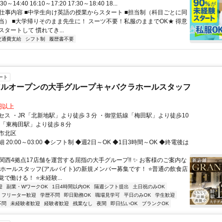
30～14:40 16:10～17:20 17:30～18:40 18...
● 仕事内容 ■中学生向け英語の授業からスタート ■担当制（科目ごとに同
当） ■大学帰りそのまま先生に！ スーツ不要！私服のままでOK★ 得意
タートして 慣れてき...
交通費支給
シフト制
履歴書不要
ート
アルオープンの大手グループキャバクラホールスタッフ
0円以上
セス ・JR「北新地駅」より徒歩 3 分 ・御堂筋線「梅田駅」より徒歩10
線「東梅田駅」より徒歩８分
市北区
 20:00～03:00 ◆シフト制 ◆週2日～OK ◆1日3時間～OK ◆終電後は
関西4拠点17店舗を運営する屈指の大手グループ!! ✨ お客様のご案内な
 ホールスタッフ(アルバイト)の新規メンバー募集です！ ⭐普通の飲食店
で働ける！ ⭐未経験...
迎
副業・WワークOK
1日4時間以内OK
隔週シフト提出
土日祝のみOK
フリーター歓迎
学歴不問
即日勤務OK
職場見学可
平日のみOK
学生歓迎
不問
未経験者歓迎
経験者歓迎
残業なし
夜間
即日払いOK
ブランクOK