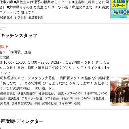
● 仕事内容 ■高校生向け理系の授業からスタート ■担当制（科目ごとに同
当） ■大学帰りそのまま先生に！ スーツ不要！私服のままでOK★ 得意
タートして 慣れてき...
交通費支給
シフト制
履歴書不要
ート
のキッチンスタッフ
0円以上
セス 「梅田駅」直結
市北区
10:00～15:00、17:00～23:00 週2日～、1日3時間～ＯＫ！ 週4、5日
ムもＯＫ！ 日数・時間・曜日はご相談ください。 シフトサイクル：1ヶ
シフ...
沖縄料理店でキッチンスタッフ大募集！ 梅田駅スグ！ 本格的な沖縄料理
「あしびなー」 まるで沖縄にいるような気分を味わえます！ お仕事は
けなどの調理補助、 洗い物、ド...
未経験者歓迎
扶養内勤務OK
社員登用あり
副業・WワークOK
1日4時間以内OK
主婦・主夫歓迎
フリーター歓迎
シフト自由
学歴不問
平日のみOK
学生歓迎
験者歓迎
交通費全額支給
午前
経験者歓迎
ネイルOK
夜間
企画/戦略ディレクター
W