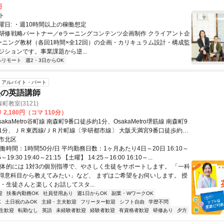
円
ト
曜日: ・週10時間以上の稼働想定
 ■研修戦略パートナー／eラーニングコンテンツ企画制作 クライアント企
ーニング教材（各回1時間×全12回）の企画・カリキュラム設計・構成監
ジションです。事業課題から逆...
ルリモート
週2・3日からOK
アルバイト・パート
塾の英語講師
教室(3121)
2,180円（コマ 110分）
akaMetro谷町線 南森町9番口徒歩約1分、OsakaMetro堺筋線 南森町9
1分、ＪＲ東西線/ＪＲ片町線〔学研都市線〕 大阪天満宮9番口徒歩約1
線大阪天満宮駅より 徒歩約1分
市北区
働時間：1時間50分/日 平均勤務日数：1ヶ月あたり4日～20日 16:10～
55～19:30 19:40～21:15 【土曜】 14:25～16:00 16:10～...
具体的には 1対3の個別指導で、やさしく生徒をサポートします。 「一科
得意科目から教えてみたい」など、 まずはご希望をお伺いします。 授
・生徒さんと楽しくお話してスタ...
迎
扶養内勤務OK
社員登用あり
週1日からOK
副業・WワークOK
K
土日祝のみOK
主婦・主夫歓迎
フリーター歓迎
シフト自由
学歴不問
生歓迎
転勤なし
英語
未経験者歓迎
経験者歓迎
有資格者歓迎
研修あり
夕方