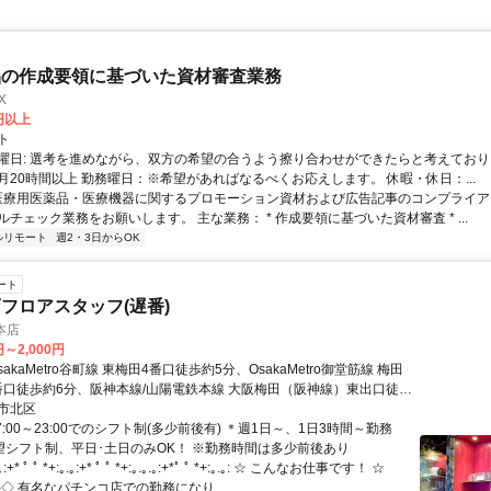
品の作成要領に基づいた資材審査業務
X
0円以上
ト
曜日: 選考を進めながら、双方の希望の合うよう擦り合わせができたらと考えており
月20時間以上 勤務曜日：※希望があればなるべくお応えします。 休暇・休日：...
 医療用医薬品・医療機器に関するプロモーション資材および広告記事のコンプライアン
チェック業務をお願いします。 主な業務： * 作成要領に基づいた資材審査 * ...
ルリモート
週2・3日からOK
ート
フロアスタッフ(遅番)
本店
円～2,000円
akaMetro谷町線 東梅田4番口徒歩約5分、OsakaMetro御堂筋線 梅田
a1番口徒歩約6分、阪神本線/山陽電鉄本線 大阪梅田（阪神線）東出口徒歩
梅田駅スグ
市北区
7:00～23:00でのシフト制(多少前後有) ＊週1日～、1日3時間～勤務
希望シフト制、平日･土日のみOK！ ※勤務時間は多少前後あり
* ﾟ ﾟ *+:｡.｡:+* ﾟ ﾟ *+:｡.｡.｡:+*ﾟ ﾟ *+:｡.｡: ☆ こんなお仕事です！ ☆
‐‐‐‐‐‐‐◇ 有名なパチンコ店での勤務になり...