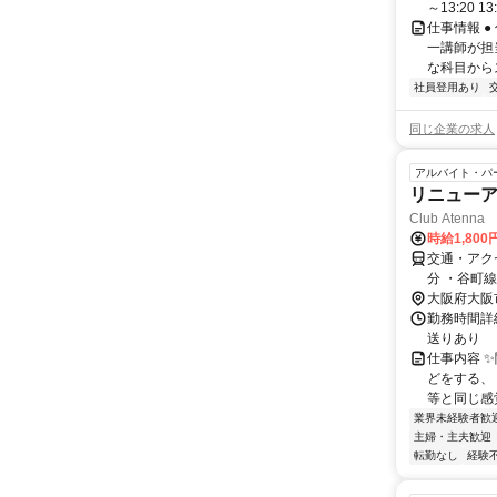
～13:20 13:
仕事情報 
一講師が担
な科目からス
社員登用あり
同じ企業の求人
アルバイト・パ
リニュー
Club Atenna
時給1,80
交通・アク
分 ・谷町
大阪府大阪
勤務時間詳細
送りあり
仕事内容 ✨
どをする、
等と同じ感覚
業界未経験者歓
主婦・主夫歓迎
転勤なし
経験