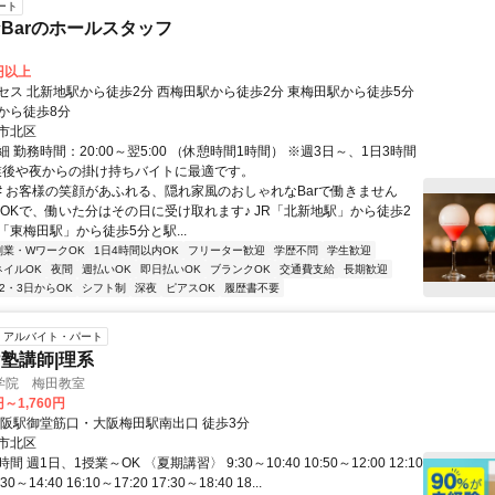
ート
Barのホールスタッフ
0円以上
セス 北新地駅から徒歩2分 西梅田駅から徒歩2分 東梅田駅から徒歩5分
から徒歩8分
市北区
 勤務時間：20:00～翌5:00 （休憩時間1時間） ※週3日～、1日3時間
業後や夜からの掛け持ちバイトに最適です。
## お客様の笑顔があふれる、隠れ家風のおしゃれなBarで働きません
いOKで、働いた分はその日に受け取れます♪ JR「北新地駅」から徒歩2
「東梅田駅」から徒歩5分と駅...
副業・WワークOK
1日4時間以内OK
フリーター歓迎
学歴不問
学生歓迎
ネイルOK
夜間
週払いOK
即日払いOK
ブランクOK
交通費支給
長期歓迎
2・3日からOK
シフト制
深夜
ピアスOK
履歴書不要
アルバイト・パート
塾講師|理系
学院 梅田教室
円～1,760円
大阪駅御堂筋口・大阪梅田駅南出口 徒歩3分
市北区
 週1日、1授業～OK 〈夏期講習〉 9:30～10:40 10:50～12:00 12:10
30～14:40 16:10～17:20 17:30～18:40 18...