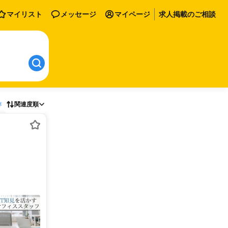
マイリスト
メッセージ
マイページ
求人掲載のご相談
存
関連度順