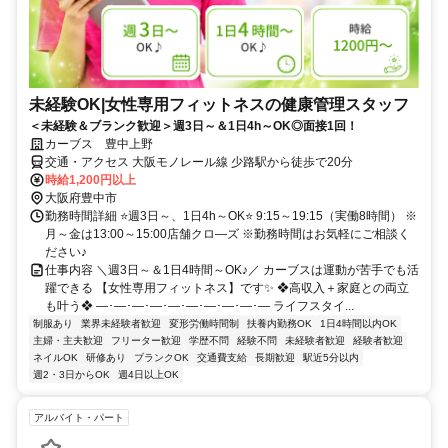
未経験OK|女性専用フィットネスの健康管理スタッフ
＜未経験＆ブランク歓迎＞週3日～＆1日4h～OK◎面接1回！
カーブス 豊中上野
交通・アクセス 大阪モノレール線 少路駅から徒歩で20分
時給1,200円以上
大阪府豊中市
勤務時間詳細 ⭐週3日～、1日4h～OK⭐ 9:15～19:15（実働8時間） ※
月～金は13:00～15:00店舗クロ―ズ ※勤務時間はお気軽にご相談く
ださい♪
仕事内容 ＼週3日～＆1日4時間～OK♪／ カーブスは運動が苦手でも活
躍できる 【女性専用フィットネス】です✨ ❖高収入＋家庭との両立
も叶う❖ ―･―･―･―･―･―･―･―･―･― ライフスタイ...
制服あり
業界未経験者歓迎
変形労働時間制
扶養内勤務OK
1日4時間以内OK
主婦・主夫歓迎
フリーター歓迎
学歴不問
経験不問
未経験者歓迎
経験者歓迎
ネイルOK
研修あり
ブランクOK
交通費支給
長期歓迎
駅近5分以内
週2・3日からOK
週4日以上OK
アルバイト・パート