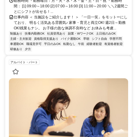
勤務時間 ・勤務曜日：月・火・水・木・金・土・日・祝 ・勤務時
間： [1] 09:00～18:00 [2] 07:00～16:00 [3] 11:00～20:00 ＼＼2週間ご
とにシフトが出せる！...
仕事内容 ＜ 当施設をご紹介します！ ＞ 「一日一笑」をモットーにし
ており、 明るく活気ある雰囲気♪ 家事・育児と両立OK! 週2日～勤務
OK!残業もナシ。 お子様の急な体調不良時など お休みも考慮...
制服あり
扶養内勤務OK
社員登用あり
副業・WワークOK
土日祝のみOK
主婦・主夫歓迎
資格取得支援あり
バイク通勤OK
早朝
シフト自由
学歴不問
車通勤OK
職場見学可
平日のみOK
転勤なし
午前
経験者歓迎
有資格者歓迎
研修あり
夕方
アルバイト・パート