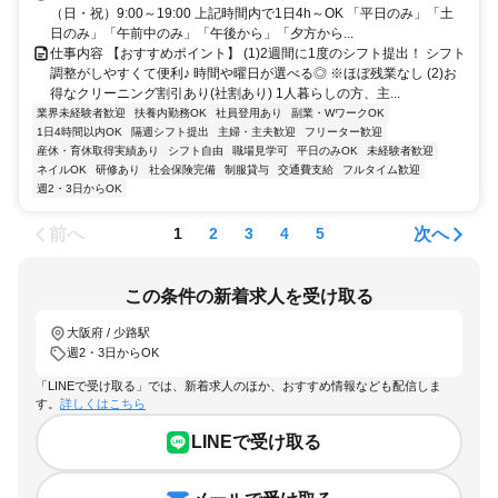
（日・祝）9:00～19:00 上記時間内で1日4h～OK 「平日のみ」「土
日のみ」「午前中のみ」「午後から」「夕方から...
仕事内容 【おすすめポイント】 (1)2週間に1度のシフト提出！ シフト
調整がしやすくて便利♪ 時間や曜日が選べる◎ ※ほぼ残業なし (2)お
得なクリーニング割引あり(社割あり) 1人暮らしの方、主...
業界未経験者歓迎
扶養内勤務OK
社員登用あり
副業・WワークOK
1日4時間以内OK
隔週シフト提出
主婦・主夫歓迎
フリーター歓迎
産休・育休取得実績あり
シフト自由
職場見学可
平日のみOK
未経験者歓迎
ネイルOK
研修あり
社会保険完備
制服貸与
交通費支給
フルタイム歓迎
週2・3日からOK
前へ
次へ
1
2
3
4
5
この条件の新着求人を受け取る
大阪府 / 少路駅
週2・3日からOK
「LINEで受け取る」では、新着求人のほか、おすすめ情報なども配信しま
す。
詳しくはこちら
LINEで受け取る