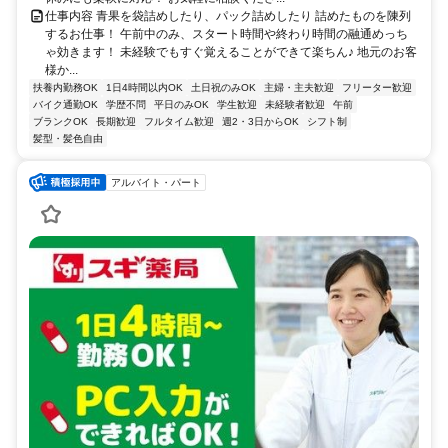
仕事内容 青果を袋詰めしたり、パック詰めしたり 詰めたものを陳列
するお仕事！ 午前中のみ、スタート時間や終わり時間の融通めっち
ゃ効きます！ 未経験でもすぐ覚えることができて楽ちん♪ 地元のお客
様か...
扶養内勤務OK
1日4時間以内OK
土日祝のみOK
主婦・主夫歓迎
フリーター歓迎
バイク通勤OK
学歴不問
平日のみOK
学生歓迎
未経験者歓迎
午前
ブランクOK
長期歓迎
フルタイム歓迎
週2・3日からOK
シフト制
髪型・髪色自由
アルバイト・パート