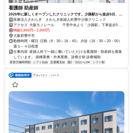
看護師 助産師
2026年に新しくオープンしたクリニックです。少路駅から徒歩5分、地
域の方々に愛される産院を目指しています。
医療法人さわらぎ さわらぎ産婦人科豊中少路クリニック
アクセス: 大阪モノレール 千里中央より「少路駅」下車徒歩5分
阪急バス 千里中央より47番豊中行き「少路2丁目」下車すぐ 阪
時給1,800円～2,000円
急豊中より47番千里中央行き「少路2丁目」下車すぐ
大阪府豊中市
勤務時間・曜日: 日勤（8：30～16：45） 夕診（16：30～20：00）
週３～４日程度
仕事内容: 産婦人科で一緒に働いていただける看護師・助産師を募集
しています。 病棟業務・外来業務、診察介助 診療補助
変形労働時間制
シフト自由
交通費支給
週2・3日からOK
シフト制
アルバイト・パート