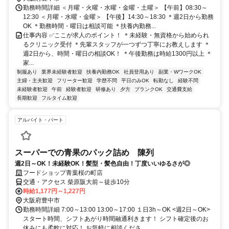
勤務時間詳細 ＜月曜・火曜・水曜・金曜・土曜＞ 【午前】08:30～
12:30 ＜月曜・水曜・金曜＞ 【午後】14:30～18:30 ＊週2日から勤務
OK ＊勤務時間・曜日は相談可能 ＊扶養内勤務...
仕事内容 ✅ここが求人のポイント！ ＊未経験・無資格から始められ
るクリニック受付 ＊先輩スタッフが一つずつ丁寧にお教えします ＊
週2日から、時間・曜日の相談OK！ ＊午後勤務は時給1300円以上 ＊
家...
制服あり
業界未経験者歓迎
扶養内勤務OK
社員登用あり
副業・WワークOK
主婦・主夫歓迎
フリーター歓迎
学歴不問
平日のみOK
転勤なし
経験不問
未経験者歓迎
午前
経験者歓迎
研修あり
夕方
ブランクOK
交通費支給
長期歓迎
フルタイム歓迎
アルバイト・パート
スーパーでの青果のパック詰め 陳列
週2日～OK！未経験OK！髪型・髪色自由！丁度いいゆるさが◎
フードショップ青葉桜の町店
交通・アクセス 柴原阪大前～徒歩10分
時給1,177円～1,227円
大阪府豊中市
勤務時間詳細 7:00～13:00 13:00～17:00 １日3h～OK <週2日～OK>
スタート時間、シフトあがり時間融通利きます！ シフト確定後のお
休みにも柔軟に対応！ お気軽に相談くださ...