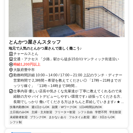
とんかつ屋さんスタッフ
地元で人気のとんかつ屋さんで楽しく働こう♪
チャールスとん
交通・アクセス 「少路」駅から徒歩15分/ロマンティック街道沿い
時給1,200円以上
大阪府豊中市
勤務時間詳細 10:00～14:00 / 17:00～21:00 上記のランチ・ディナー
営業時間で 2,3時間～希望を教えてください◎ 「17時～21時までガ
ッツリ稼ぐ」 「11時～14時まで3時間...
仕事内容 優しい店長や気さくな先輩達が 丁寧に教えてくれるので未
経験の方や バイトデビューしやすい環境です♪ 頑張ってくださる方、
長期でしっかり 働いてくださる方はきちんと昇給していきます♪ ★ ...
扶養内勤務OK
週1日からOK
副業・WワークOK
1日4時間以内OK
土日祝のみOK
主婦・主夫歓迎
フリーター歓迎
シフト自由
学歴不問
学生歓迎
未経験者歓迎
ブランクOK
まかないあり
フルタイム歓迎
週2・3日からOK
シフト制