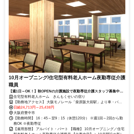
10月オープニング/住宅型有料老人ホーム夜勤専従介護
職員
【週1日～OK！】秋OPENの介護施設で夜勤専従介護スタッフ募集中＊
インカム等の設備充実／看護師24時間常駐で安心
住宅型有料老人ホーム きんもくせいの宿り
【勤務地アクセス】 大阪モノレール「柴原阪大前駅」より車・バイ
クで約5分 阪急「石橋阪大前駅」より車・バイクで約12分 〇車・バ
日給24,713円～25,438円
イク通勤OK
大阪府豊中市
【勤務時間】 16：45～翌9：15（休憩120分） ※週1回～2回から勤
務OK ※夜勤専従
【雇用形態】 アルバイト・パート 【職種】 10月オープニング／住宅