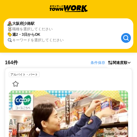
大阪府
少路駅
職種を選択してください
週2・3日からOK
キーワードを選択してください
164件
条件保存
関連度順
アルバイト・パート