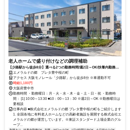
老人ホームで盛り付けなどの調理補助
【少路駅から徒歩8分】選べる2つの勤務時間/週2日～OK/扶養内勤務・
WワークOK/調理補助
エメラルドの郷 プレタ豊中桜の町
アクセス 大阪モノレール「少路駅」から徒歩8分 ※車通勤不可
時給1,180円
大阪府豊中市
勤務時間 ・勤務曜日：月・火・水・木・金・土・日・祝 ・勤務時
間： [1] 10:00～13:30 ■10：00～13：30 ※週2日～OK ※勤務曜日は
要相談
仕事内容 ■株式会社エメラルドの郷 プレタ豊中桜の町をご紹介します
1. 全国各地に有料老人ホームなどの高齢者施設を展開する株式会社エ
メラルドの郷が運営しています。※東証スタンダード上場企業のグル
ープ...
制服あり
扶養内勤務OK
副業・WワークOK
1日4時間以内OK
土日祝のみOK