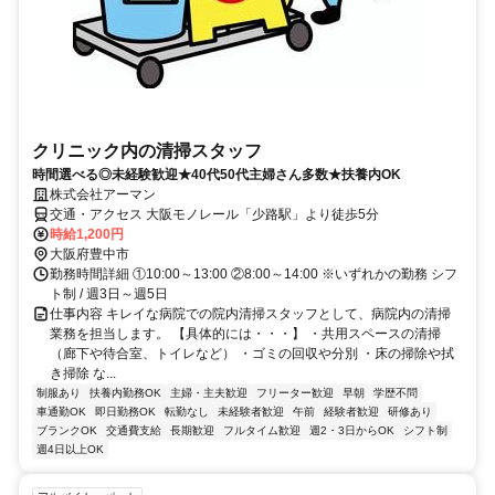
クリニック内の清掃スタッフ
時間選べる◎未経験歓迎★40代50代主婦さん多数★扶養内OK
株式会社アーマン
交通・アクセス 大阪モノレール「少路駅」より徒歩5分
時給1,200円
大阪府豊中市
勤務時間詳細 ①10:00～13:00 ②8:00～14:00 ※いずれかの勤務 シフ
ト制 / 週3日～週5日
仕事内容 キレイな病院での院内清掃スタッフとして、病院内の清掃
業務を担当します。 【具体的には・・・】 ・共用スペースの清掃
（廊下や待合室、トイレなど） ・ゴミの回収や分別 ・床の掃除や拭
き掃除 な...
制服あり
扶養内勤務OK
主婦・主夫歓迎
フリーター歓迎
早朝
学歴不問
車通勤OK
即日勤務OK
転勤なし
未経験者歓迎
午前
経験者歓迎
研修あり
ブランクOK
交通費支給
長期歓迎
フルタイム歓迎
週2・3日からOK
シフト制
週4日以上OK