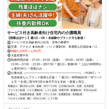
サービス付き⾼齢者向け住宅内の介護職員
【残業ほぼナシ】週1日～OK！未経験やブランク方も歓迎！
サービス付き高齢者向け住宅 安寿の郷豊中
交通・アクセス ★自転車・バイク通勤OK、車通勤も応相談★バス停
｢東豊中団地前｣～徒歩10分
時給1,226円～1,391円
大阪府豊中市
勤務時間詳細 ・07:00～16:00（急募） ・09:00～18:00（急募） ・
13:00～22:00 ・22:00～翌07:00 ＊週1日～勤務OK ＊上記の時間帯か
ら選択OK◎ ＊夜勤のみ・...
仕事内容 ┏━━━━━━━━━━━━━━━━━━┓ ＜POINT＞ ＊
有資格者ならブランク復帰も応援！ ＊週1日～時間相談OK！Wワーク
も可 ＊全員に賞与年2回＆毎月手当を支給 ＊家庭と両立...
制服あり
週1日からOK
副業・WワークOK
土日祝のみOK
主婦・主夫歓迎
フリーター歓迎
バイク通勤OK
シフト自由
学歴不問
車通勤OK
平日のみOK
転勤なし
未経験者歓迎
夜間
ブランクOK
交通費支給
長期歓迎
フルタイム歓迎
週2・3日からOK
シフト制
アルバイト・パート