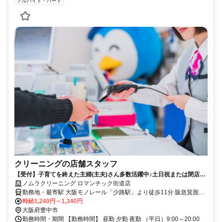
アルバイト・パート
クリーニングの店舗スタッフ
【受付】子育てを終えた主婦(主夫)さん多数活躍中♪土日祝または閉店ま
で勤務できる方積極採用中！
ノムラクリーニング ロマンチック街道店
勤務地・最寄駅 大阪モノレール「少路駅」より徒歩11分 阪急箕面線
「桜井駅」より徒歩25分 阪急箕面線「牧落駅」より徒歩26分
時給1,240円～1,340円
大阪府豊中市
勤務時間・期間 【勤務時間】 昼勤 夕勤 夜勤 （平日）9:00～20:00