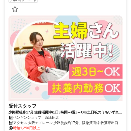
アルバイト・パート
受付スタッフ
少路駅徒歩17分/主婦活躍中/1日3時間～/週3～OK/土日祝のうちいずれか
1日勤務
ペンギンショップ 西緑丘店
アクセス 大阪モノレール 少路徒歩約17分、阪急箕面線 牧落東出口徒
歩約26分、阪急箕面線 桜井（大阪府）北口徒歩約28分
時給1,250円以上