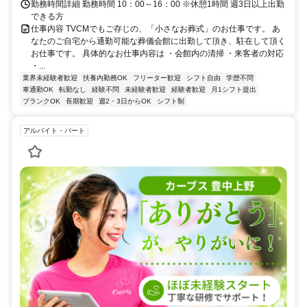
勤務時間詳細 勤務時間 10：00～16：00 ※休憩1時間 週3日以上出勤
できる方
仕事内容 TVCMでもご存じの、「小さなお葬式」のお仕事です。 あ
なたのご自宅から通勤可能な葬儀会館に出勤して頂き、駐在して頂く
お仕事です。 具体的なお仕事内容は ・会館内の清掃 ・来客者の対応
・...
業界未経験者歓迎
扶養内勤務OK
フリーター歓迎
シフト自由
学歴不問
車通勤OK
転勤なし
経験不問
未経験者歓迎
経験者歓迎
月1シフト提出
ブランクOK
長期歓迎
週2・3日からOK
シフト制
アルバイト・パート