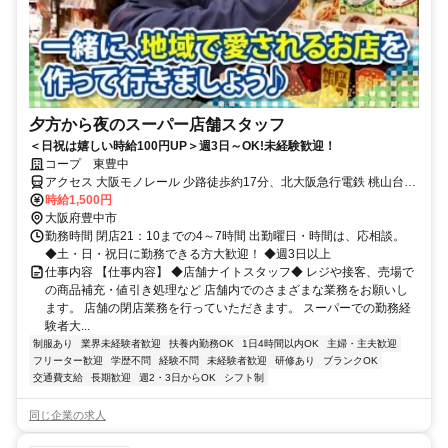
夕方から夜のスーパー店舗スタッフ
＜日祝は嬉しい時給100円UP＞週3日～OK!未経験歓迎！
コープ 東豊中
アクセス 大阪モノレール 少路徒歩約17分、北大阪急行電鉄 桃山台南
口(西)徒歩約24分、阪急宝塚本線 豊中出口2(南改札口)徒歩約29分 阪
時給1,500円
急バス「三ツ池」スグ
大阪府豊中市
勤務時間 閉店21：10までの4～7時間 出勤曜日・時間は、応相談。
◆土・日・祝日に勤務できる方大歓迎！ ◆週3日以上
仕事内容 【仕事内容】 ◆店舗ナイトスタッフ◆ レジや接客、売場で
の商品補充・値引き処理など 店舗内でのさまざまな業務をお願いし
ます。 店舗の閉店業務を行っていただきます。 スーパーでの勤務経
験者大...
制服あり
業界未経験者歓迎
扶養内勤務OK
1日4時間以内OK
主婦・主夫歓迎
フリーター歓迎
学歴不問
経験不問
未経験者歓迎
研修あり
ブランクOK
交通費支給
長期歓迎
週2・3日からOK
シフト制
同じ企業の求人