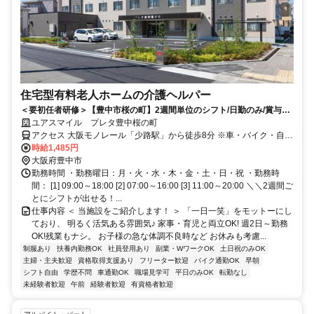
住宅型有料老人ホームの介護ヘルパー
＜要初任者研修＞【豊中市桜の町】2週間単位のシフト/日勤のみ/賞与あ
わせて年2回/上場グループ企業
ユアスマイル プレタ豊中桜の町
アクセス 大阪モノレール「少路駅」から徒歩8分 ※車・バイク・自転
車通勤可！ （駐車場あり）
時給1,485円
大阪府豊中市
勤務時間 ・勤務曜日：月・火・水・木・金・土・日・祝 ・勤務時
間： [1] 09:00～18:00 [2] 07:00～16:00 [3] 11:00～20:00 ＼＼2週間ご
とにシフトが出せる！...
仕事内容 ＜ 当施設をご紹介します！ ＞ 「一日一笑」をモットーにし
ており、 明るく活気ある雰囲気♪ 家事・育児と両立OK! 週2日～勤務
OK!残業もナシ。 お子様の急な体調不良時など お休みも考慮...
制服あり
扶養内勤務OK
社員登用あり
副業・WワークOK
土日祝のみOK
主婦・主夫歓迎
資格取得支援あり
フリーター歓迎
バイク通勤OK
早朝
シフト自由
学歴不問
車通勤OK
職場見学可
平日のみOK
転勤なし
未経験者歓迎
午前
経験者歓迎
有資格者歓迎