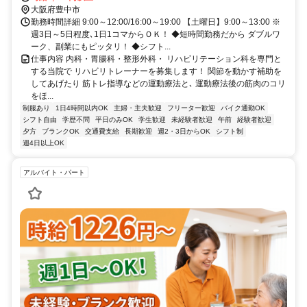
大阪府豊中市
勤務時間詳細 9:00～12:00/16:00～19:00 【土曜日】9:00～13:00 ※
週3日～5日程度､1日1コマからＯＫ！ ◆短時間勤務だから ダブルワ
ーク、副業にもピッタリ！ ◆シフト...
仕事内容 内科・胃腸科・整形外科・ リハビリテーション科を専門と
する当院で リハビリトレーナーを募集します！ 関節を動かす補助を
してあげたり 筋トレ指導などの運動療法と､ 運動療法後の筋肉のコリ
をほ...
制服あり
1日4時間以内OK
主婦・主夫歓迎
フリーター歓迎
バイク通勤OK
シフト自由
学歴不問
平日のみOK
学生歓迎
未経験者歓迎
午前
経験者歓迎
夕方
ブランクOK
交通費支給
長期歓迎
週2・3日からOK
シフト制
週4日以上OK
アルバイト・パート