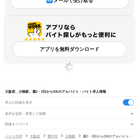
メールで受け取る
アプリを無料ダウンロード
大阪府、少路駅、週2・3日からOKのアルバイト・バイト求人情報
求人の詳細を表示
条件を追加・変更して検索
市区町村を追加・変更
関連キーワード
完全在宅ワーク 全国
シール貼り 在宅
現在地周辺
ガチャガチャ
犬カフェ
大阪府
駅を追加・変更
バイトTOP
大阪府
豊中市
少路駅
週2・3日からOKのアルバイト・
大阪府
すべて