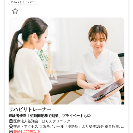
アルバイト・パート
リハビリトレーナー
経験者優遇！短時間勤務で副業、プライベートも◎
医療法人基翔会 ほりえクリニック
交通・アクセス 大阪モノレール「少路駅」より徒歩18分 ※自転車､バ
イク通勤ＯＫ
時給1,400円以上