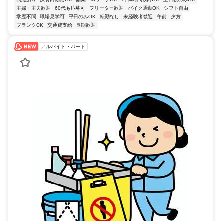
主婦・主夫歓迎
60代も応募可
フリーター歓迎
バイク通勤OK
シフト自由
学歴不問
職場見学可
平日のみOK
転勤なし
未経験者歓迎
午前
夕方
ブランクOK
交通費支給
長期歓迎
アルバイト・パート