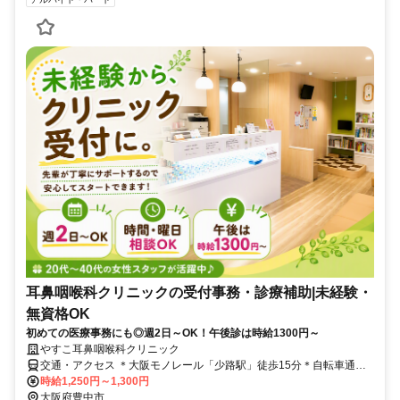
耳鼻咽喉科クリニックの受付事務・診療補助|未経験・
無資格OK
初めての医療事務にも◎週2日～OK！午後診は時給1300円～
やすこ耳鼻咽喉科クリニック
交通・アクセス ＊大阪モノレール「少路駅」徒歩15分＊自転車通勤
OK＊車通勤応相談
時給1,250円～1,300円
大阪府豊中市