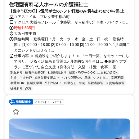
住宅型有料老人ホームの介護福祉士
【豊中市桜の町】2週間単位のシフト/日勤のみ/賞与あわせて年2回/上場
グループ企業
ユアスマイル プレタ豊中桜の町
アクセス 大阪モノレール「少路駅」から徒歩8分 ※車・バイク・自転
車通勤可！ （駐車場あり）
時給1,535円
大阪府豊中市
勤務時間 ・勤務曜日：月・火・水・木・金・土・日・祝 ・勤務時
間： [1] 09:00～18:00 [2] 07:00～16:00 [3] 11:00～20:00 ＼＼2週間ご
とにシフトが出せる！...
仕事内容 ＜ 当施設をご紹介します！ ＞ 「一日一笑」をモットーにし
ており、 明るく活気ある雰囲気♪ 具体的なお仕事は… ◆個別ケアプ
ランに基づいた 自立支援（身体介助・入浴・排泄・食事） 画一...
制服あり
扶養内勤務OK
社員登用あり
副業・WワークOK
土日祝のみOK
主婦・主夫歓迎
資格取得支援あり
バイク通勤OK
早朝
シフト自由
学歴不問
車通勤OK
職場見学可
平日のみOK
転勤なし
午前
経験者歓迎
有資格者歓迎
研修あり
夕方
アルバイト・パート