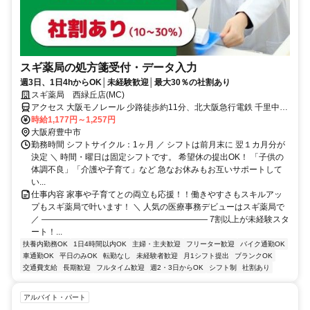
スギ薬局の処方箋受付・データ入力
週3日、1日4hからOK│未経験歓迎│最大30％の社割あり
スギ薬局 西緑丘店(MC)
アクセス 大阪モノレール 少路徒歩約11分、北大阪急行電鉄 千里中央
（北大阪急行電鉄）徒歩約20分、大阪モノレール 千里中央（大阪モ
時給1,177円～1,257円
ノレール）徒歩約20分 0
大阪府豊中市
勤務時間 シフトサイクル：1ヶ月 ／ シフトは前月末に 翌１カ月分が
決定 ＼ 時間・曜日は固定シフトです。 希望休の提出OK！ 「子供の
体調不良」「介護や子育て」など 急なお休みもお互いサポートして
い...
仕事内容 家事や子育てとの両立も応援！！働きやすさもスキルアッ
プもスギ薬局で叶います！ ＼ 人気の医療事務デビューはスギ薬局で
／ ―――――――――――――――――――― 7割以上が未経験スタ
ート！...
扶養内勤務OK
1日4時間以内OK
主婦・主夫歓迎
フリーター歓迎
バイク通勤OK
車通勤OK
平日のみOK
転勤なし
未経験者歓迎
月1シフト提出
ブランクOK
交通費支給
長期歓迎
フルタイム歓迎
週2・3日からOK
シフト制
社割あり
アルバイト・パート