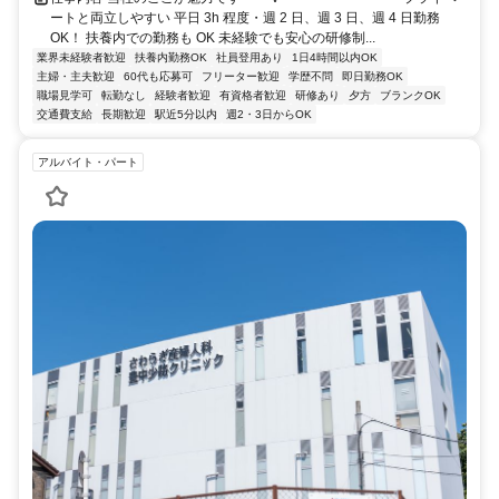
ートと両立しやすい 平日 3h 程度・週 2 日、週 3 日、週 4 日勤務
OK！ 扶養内での勤務も OK 未経験でも安心の研修制...
業界未経験者歓迎
扶養内勤務OK
社員登用あり
1日4時間以内OK
主婦・主夫歓迎
60代も応募可
フリーター歓迎
学歴不問
即日勤務OK
職場見学可
転勤なし
経験者歓迎
有資格者歓迎
研修あり
夕方
ブランクOK
交通費支給
長期歓迎
駅近5分以内
週2・3日からOK
アルバイト・パート