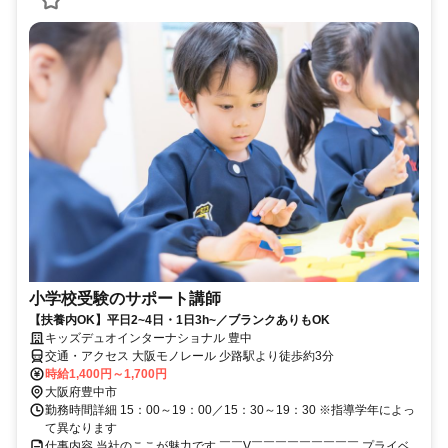
小学校受験のサポート講師
【扶養内OK】平日2~4日・1日3h~／ブランクありもOK
キッズデュオインターナショナル 豊中
交通・アクセス 大阪モノレール 少路駅より徒歩約3分
時給1,400円～1,700円
大阪府豊中市
勤務時間詳細 15：00～19：00／15：30～19：30 ※指導学年によっ
て異なります
仕事内容 当社のここが魅力です ￣￣V￣￣￣￣￣￣￣￣￣ プライベ