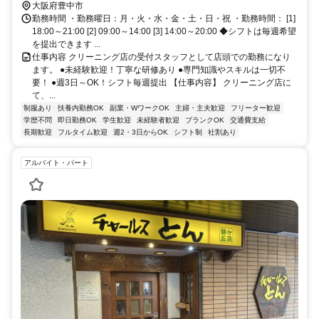
大阪府豊中市
勤務時間 ・勤務曜日：月・火・水・金・土・日・祝 ・勤務時間： [1]
18:00～21:00 [2] 09:00～14:00 [3] 14:00～20:00 ◆シフトは毎週希望
を提出できます ...
仕事内容 クリーニング店の受付スタッフとして店頭での勤務になり
ます。 ●未経験歓迎！丁寧な研修あり ●専門知識やスキルは一切不
要！ ●週3日～OK！シフト毎週提出 【仕事内容】 クリーニング店に
て、...
制服あり
扶養内勤務OK
副業・WワークOK
主婦・主夫歓迎
フリーター歓迎
学歴不問
即日勤務OK
学生歓迎
未経験者歓迎
ブランクOK
交通費支給
長期歓迎
フルタイム歓迎
週2・3日からOK
シフト制
社割あり
アルバイト・パート