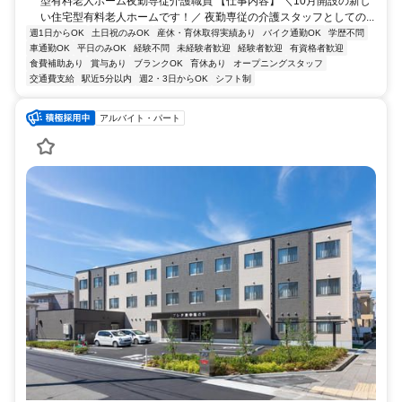
型有料老人ホーム夜勤専従介護職員 【仕事内容】 ＼10月開設の新し
い住宅型有料老人ホームです！／ 夜勤専従の介護スタッフとしての...
週1日からOK
土日祝のみOK
産休・育休取得実績あり
バイク通勤OK
学歴不問
車通勤OK
平日のみOK
経験不問
未経験者歓迎
経験者歓迎
有資格者歓迎
食費補助あり
賞与あり
ブランクOK
育休あり
オープニングスタッフ
交通費支給
駅近5分以内
週2・3日からOK
シフト制
アルバイト・パート