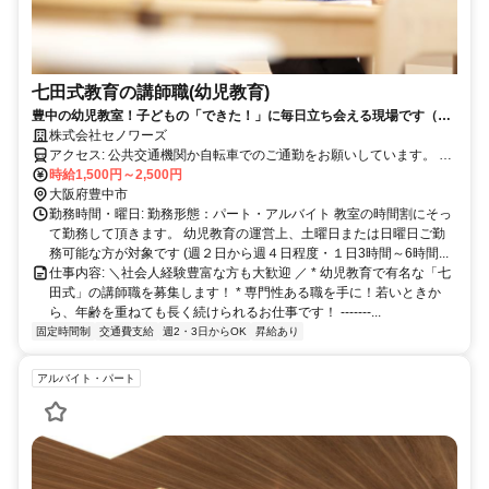
七田式教育の講師職(幼児教育)
豊中の幼児教室！子どもの「できた！」に毎日立ち会える現場です（充
実の研修制度/未経験者OK/シフト/正社員登用あり）
株式会社セノワーズ
アクセス: 公共交通機関か自転車でのご通勤をお願いしています。 ■
阪急バスをご利用の方 「野畑小学校前」より徒歩約6分 「北緑丘」よ
時給1,500円～2,500円
り徒歩約3分 ■大阪モノレールをご利用の方 「少路駅」より徒歩約15
大阪府豊中市
分
勤務時間・曜日: 勤務形態：パート・アルバイト 教室の時間割にそっ
て勤務して頂きます。 幼児教育の運営上、土曜日または日曜日ご勤
務可能な方が対象です (週２日から週４日程度・１日3時間～6時間...
仕事内容: ＼社会人経験豊富な方も大歓迎 ／ * 幼児教育で有名な「七
田式」の講師職を募集します！ * 専門性ある職を手に！若いときか
ら、年齢を重ねても長く続けられるお仕事です！ -------...
固定時間制
交通費支給
週2・3日からOK
昇給あり
アルバイト・パート