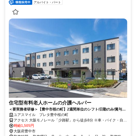
アルバイト・パート
住宅型有料老人ホームの介護ヘルパー
＜要実務者研修＞【豊中市桜の町】2週間単位のシフト/日勤のみ/賞与あ
わせて年2回/上場グループ企業
ユアスマイル プレタ豊中桜の町
アクセス 大阪モノレール「少路駅」から徒歩8分 ※車・バイク・自転
車通勤可！ （駐車場あり）
時給1,505円
大阪府豊中市