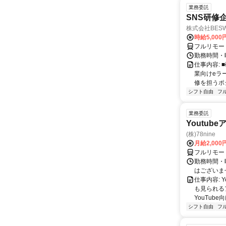
業務委託
SNS研修
株式会社BES
時給5,000
フルリモー
勤務時間・
仕事内容:
業向けeラ
修を担うポ
シフト自由
フ
業務委託
Youtu
(株)78nine
月給2,00
フルリモー
勤務時間・
はございま
仕事内容:
も見られる
YouTub
シフト自由
フ