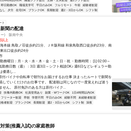
1日4時間以内OK
隔週シフト提出
主婦・主夫歓迎
週1シフト提出
即日勤務OK
職場見学可
平日のみOK
フルリモート
午前
経験者歓迎
なし
夕方
在宅OK
ブランクOK
長期歓迎
週2・3日からOK
シフト制
ート
売新聞の配達
ター) 阪南中央
2円以上
南海本線 鳥取ノ荘徒歩約21分、ＪＲ阪和線 和泉鳥取西口徒歩約23分、南
崎東出口徒歩約24分
市
勤務曜日：月・火・水・木・金・土・日・祝 ・勤務時間： [1] 02:00～
・最低勤務日数（週）：3日 週3日～シフト相談OK♪ 週6日などレギュラー勤
優遇し...
●原付バイクや自転車で朝刊をお届けするお仕事 決まったルートで新聞を
函していくだけのお仕事です。 配達順は同じなので一度覚えれば迷う
ません。 原付免許のある方は原付バイク...
迎
扶養内勤務OK
社員登用あり
副業・WワークOK
1日4時間以内OK
フリーター歓迎
早朝
学歴不問
平日のみOK
経験不問
未経験者歓迎
資格者歓迎
ブランクOK
長期歓迎
週2・3日からOK
シフト制
深夜
対策(推薦入試)の家庭教師