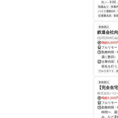
れ＞- 9:00
制服あり
扶養
バイク通勤OK
交通費支給
長
業務委託
鉄道会社
(合同)SinkCapi
時給4,000
フルリモー
勤務時間・曜
週に数回）
仕事内容: 
視化を行う
フルリモート
業務委託
【完全在
株式会社ハロ
時給1,500
フルリモー
勤務時間・曜
時間〜、週3
み」など柔軟