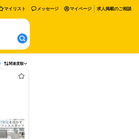
マイリスト
メッセージ
マイページ
求人掲載のご相談
存
関連度順