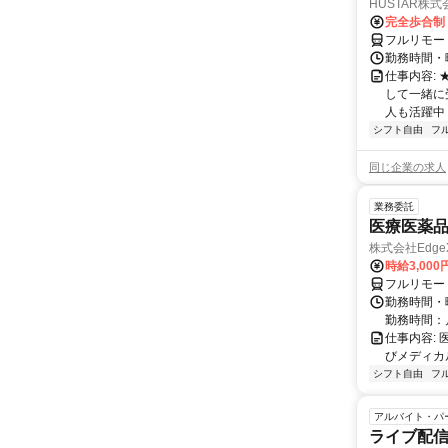
HUSTAR株式
完全歩合制
フルリモー
勤務時間・曜
仕事内容:
して一緒に
人も活躍中
シフト自由
フ
同じ企業の求人
業務委託
医療医薬
株式会社Edge
時給3,00
フルリモー
勤務時間・
勤務時間：
仕事内容:
びメディカル
シフト自由
フ
アルバイト・パ
ライブ配