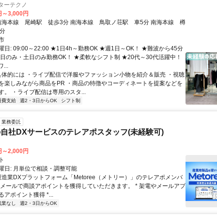
ターテクノ
円～3,000円
0分
市
: 09:00～22:00 ★1日4h～勤務OK ★週1日～OK！ ★難波から45分
平日のみ・土日のみ勤務OK！ ★柔軟なシフト制 ★20代～30代活躍中！
..
 具体的には ・ライブ配信で洋服やファッション小物を紹介＆販売 ・視聴
を楽しみながら商品をPR ・商品の特徴やコーディネートを提案などを
。 ・ライブ配信は専用のスタ...
通費支給
週2・3日からOK
シフト制
業務委託
自社DXサービスのテレアポスタッフ(未経験可)
円～2,000円
ト
曜日: 月単位で相談・調整可能
製造業DXプラットフォーム「Metoree（メトリー）」のテレアポメンバ
やメールで商談アポイントを獲得していただきます。 * 架電やメールアプ
アポイント獲得 *...
残業なし
週2・3日からOK