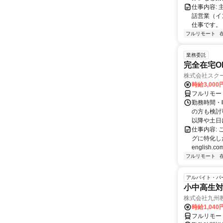
仕事内容:
話営業（イ
仕事です。 
フルリモート
業務委託
完全在宅O
株式会社スク
時給3,000
フルリモー
勤務時間・
の方も検討
以降や土日に
仕事内容:
グに特化した英
english.com
フルリモート
アルバイト・パ
小中高生
株式会社九州
時給1,040
フルリモー