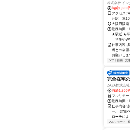
株式会社 イン
時給1,800
アクセス: 南海本線 尾崎駅 徒歩3分 南海本線 鳥取ノ荘駅 車5分 南海本線 樽
井駅 車1
大阪府阪南
勤務時間・曜日
★駅近 ★
『学生やWワ.
仕事内容:
者との会話
お願いします
シフト自由
交
完全在宅の
ZAZA株式会社
時給1,800
フルリモー
勤務時間・
仕事内容: 
ー。 架電
ローチによる
フルリモート