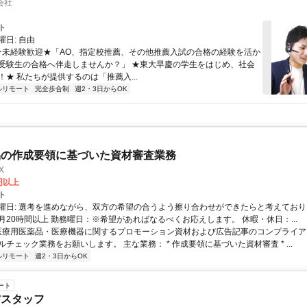
会社
ト
日: 自由
 ★未経験歓迎★「AO、指定校推薦、その他推薦入試の合格の経験を活か
受験生の合格へ伴走しませんか？」 ★東大早慶の学生をはじめ、社会
！★ 私たちが提供するのは「推薦入...
ルリモート
完全歩合制
週2・3日からOK
品の作成要領に基づいた資材審査業務
X
0円以上
ト
曜日: 選考を進めながら、双方の希望の合うよう擦り合わせができたらと考えており
月20時間以上 勤務曜日：※希望があればなるべくお応えします。 休暇・休日：...
 医療用医薬品・医療機器に関するプロモーション資材および広告記事のコンプライアン
チェック業務をお願いします。 主な業務： * 作成要領に基づいた資材審査 * ...
ルリモート
週2・3日からOK
ート
信スタッフ