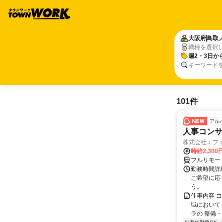
大阪府
鳥取
職種を選択
週2・3日か
キーワード
101件
アル
人事コン
株式会社エフ
時給2,30
フルリモー
勤務時間詳細
ご希望に応
う。
仕事内容 
域において
ラの 整備・