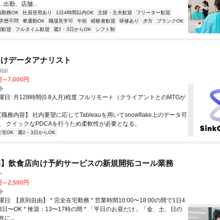
… 出勤、店舗...
内勤務OK
社員登用あり
1日4時間以内OK
主婦・主夫歓迎
フリーター歓迎
学歴不問
車通勤OK
職場見学可
午前
経験者歓迎
研修あり
夕方
ブランクOK
期歓迎
フルタイム歓迎
週2・3日からOK
シフト制
向けデータアナリスト
tal
円～7,000円
ト
日: 月128時間(0.8人月)程度​ フルリモート（クライアントとのMTGが
【職務内容】 社内要望に応じてTableauを用いてsnowflake上のデータ可
。 クイックなPDCAを行うため柔軟性が必要となる。
在宅OK
週2・3日からOK
宅】飲食店向け予約サービスの新規開拓コール業務
ー
円～2,500円
ト
日: 【原則自由】 * 完全在宅勤務 * 営業時間10:00〜18:00の間で1日4
日〜OK * 推奨：13〜17時の間 * 「平日のお昼だけ」「金、土、日の
に...