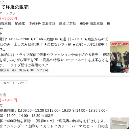
ート
じて洋服の販売
ターテクノ
円～3,000円
0分
市
: 09:00～22:00 ★1日4h～勤務OK ★週1日～OK！ ★難波から45分
平日のみ・土日のみ勤務OK！ ★柔軟なシフト制 ★20代～30代活躍中！
..
 具体的には ・ライブ配信で洋服やファッション小物を紹介＆販売 ・視聴
を楽しみながら商品をPR ・商品の特徴やコーディネートを提案などを
。 ・ライブ配信は専用のスタ...
通費支給
週2・3日からOK
シフト制
アルバイト・パート
阪南店
円～1,480円
市
間： [1] 09:00～13:30 [2] 12:00～16:30 [3] 14:00～18:30 9:00～
00～16:00、14:00～18:30 ※週3日...
全国で400店舗を展開中【理容cut-A】で理美容の施術をお任せします。
除 ＊シャンプー ＊顔剃り ＊カット ＊カラー、パーマ など ＜一日の流