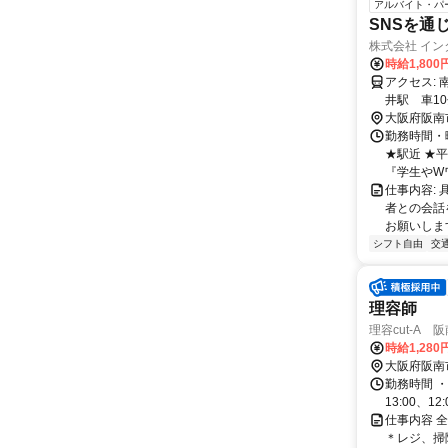
アルバイト・パ
SNSを通
株式会社 イン
時給1,800
アクセス: 南海本線 尾崎駅 徒歩3分 南海本線 鳥取ノ荘駅 車5分 南海本線 樽
井駅 車1
大阪府阪南
勤務時間・曜日
★駅近 ★
『学生やWワ.
仕事内容:
者との会話
お願いします
シフト自由
交
理容師
理容cut-A 
時給1,280
大阪府阪南
勤務時間 ・勤務時
13:00、12:
仕事内容 
＊レジ、掃