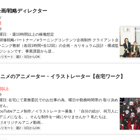
企画/戦略ディレクター
W
円
ト
曜日: ・週10時間以上の稼働想定
 ■研修戦略パートナー／eラーニングコンテンツ企画制作 クライアント企
ーニング教材（各回1時間×全12回）の企画・カリキュラム設計・構成監
ジションです。事業課題から逆...
ルリモート
週2・3日からOK
beアニメのアニメーター・イラストレーター【在宅ワーク】
0円以上
ト
曜日: 在宅にて業務委託でのお仕事の為、曜日や勤務時間帯の 取り決め
せん。
 YouTubeアニメ制作／イラストレーター募集！ 「自分の絵が、何万人に
アニメになる。」 そんな制作を一緒にやりませんか？ 私たちは、
e向けオリジナルアニメ動画...
ルリモート
週2・3日からOK