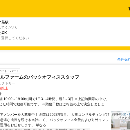
ノ荘駅
してください
らOK
を選択してください
条件保
バイト・パート
サルファームのバックオフィススタッフ
ェクトリー
0円以上
ト
 10:00～19:00の間で1日3～4時間、週2～3日 ※上記時間帯の中で、
じた時間で勤務可能です。 ※勤務日数はご相談の上で決定しましょ
コアメンバーを大募集中！ 創業は2023年5月。 人事コンサルティング領
 急速な成長を続ける当社にて、 バックオフィス全般および対外インフ
運用をお任せします。 単なる...