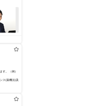
ます。 （例）
ス(薬機法)及