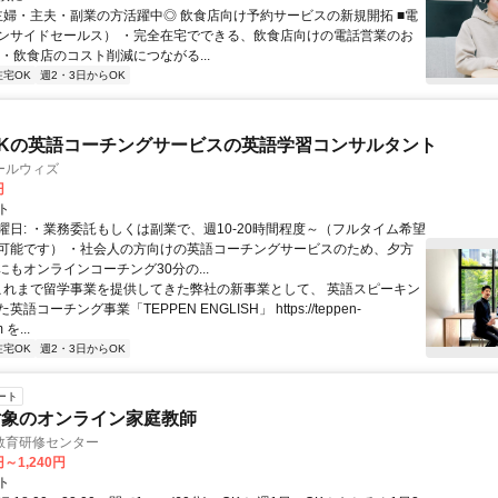
 主婦・主夫・副業の方活躍中◎ 飲食店向け予約サービスの新規開拓 ■電
ンサイドセールス） ・完全在宅でできる、飲食店向けの電話営業のお
・飲食店のコスト削減につながる...
在宅OK
週2・3日からOK
Kの英語コーチングサービスの英語学習コンサルタント
ールウィズ
円
ト
曜日: ・業務委託もしくは副業で、週10-20時間程度～（フルタイム希望
可能です） ・社会人の方向けの英語コーチングサービスのため、夕方
もオンラインコーチング30分の...
 これまで留学事業を提供してきた弊社の新事業として、 英語スピーキン
語コーチング事業「TEPPEN ENGLISH」 https://teppen-
 を...
在宅OK
週2・3日からOK
ート
対象のオンライン家庭教師
教育研修センター
円～1,240円
ト