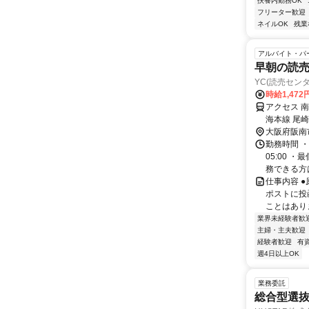
扶養内勤務OK
フリーター歓迎
ネイルOK
残業
アルバイト・パ
早朝の読
YC(読売セン
時給1,47
アクセス 
海本線 尾
大阪府阪南
勤務時間 ・
05:00 
務できる方は
仕事内容 
ポストに投
ことはあり
業界未経験者歓
主婦・主夫歓迎
経験者歓迎
有
週4日以上OK
業務委託
総合型選抜