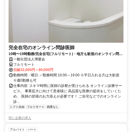
完全在宅のオンライン問診医師
10時〜19時勤務/完全在宅(フルリモート)・地方も歓迎のオンライン問診
業務
一般社団法人博愛会
フルリモート
日給32,000円～80,000円
勤務時間・曜日: ✅勤務時間 10:00～19:00 ※平日入れる方は大歓迎
※週0勤務も可
仕事内容: スキマ時間に医師の診察が受けられる オンライン診療サー
ビス。 事業拡大に向けて患者様に 高品質な医療の提供をしていくた
め、 医師の皆様のお力添えが必要です！ ご自宅などでのオンライン
診...
シフト自由
フルリモート
残業なし
同じ企業の求人
アルバイト・パート