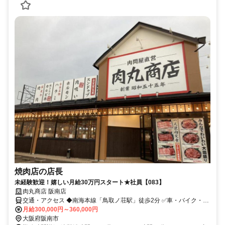
焼肉店の店長
未経験歓迎！嬉しい月給30万円スタート★社員【083】
肉丸商店 阪南店
交通・アクセス ◆南海本線「鳥取ノ荘駅」徒歩2分 ✅車・バイク・自
転車通勤OK
月給300,000円～360,000円
大阪府阪南市