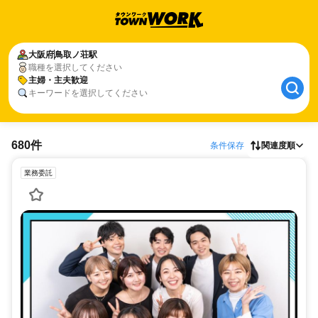
大阪府
鳥取ノ荘駅
職種を選択してください
主婦・主夫歓迎
キーワードを選択してください
680件
条件保存
関連度順
業務委託