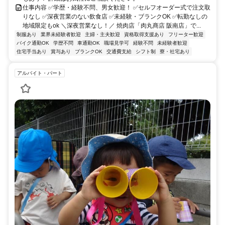
仕事内容 ✅学歴・経験不問、男女歓迎！ ✅セルフオーダー式で注文取
りなし ✅深夜営業のない飲食店 ✅未経験・ブランクOK ✅転勤なしの
地域限定もok ＼深夜営業なし！／ 焼肉店「肉丸商店 阪南店」で...
制服あり
業界未経験者歓迎
主婦・主夫歓迎
資格取得支援あり
フリーター歓迎
バイク通勤OK
学歴不問
車通勤OK
職場見学可
経験不問
未経験者歓迎
住宅手当あり
賞与あり
ブランクOK
交通費支給
シフト制
寮・社宅あり
アルバイト・パート