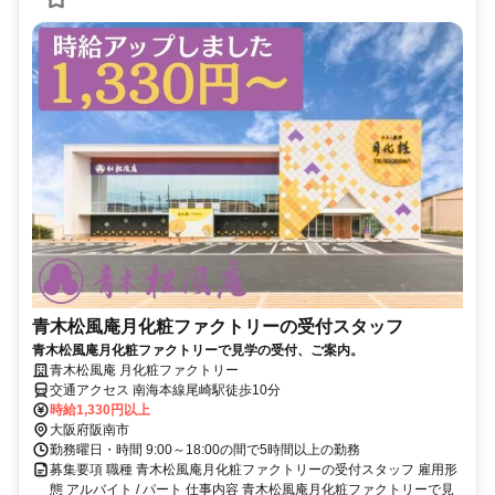
青木松風庵月化粧ファクトリーの受付スタッフ
青木松風庵月化粧ファクトリーで見学の受付、ご案内。
青木松風庵 月化粧ファクトリー
交通アクセス 南海本線尾崎駅徒歩10分
時給1,330円以上
大阪府阪南市
勤務曜日・時間 9:00～18:00の間で5時間以上の勤務
募集要項 職種 青木松風庵月化粧ファクトリーの受付スタッフ 雇用形
態 アルバイト / パート 仕事内容 青木松風庵月化粧ファクトリーで見