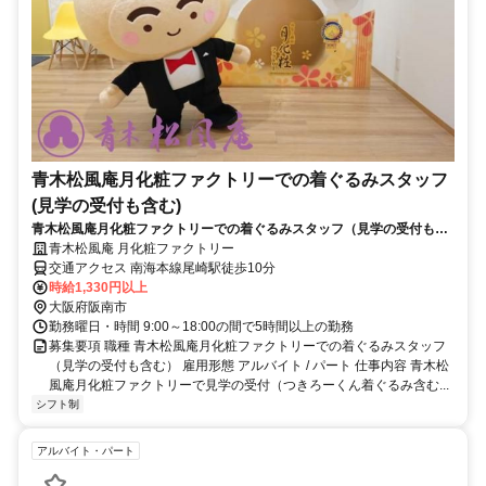
青木松風庵月化粧ファクトリーでの着ぐるみスタッフ
(見学の受付も含む)
青木松風庵月化粧ファクトリーでの着ぐるみスタッフ（見学の受付も含
む）
青木松風庵 月化粧ファクトリー
交通アクセス 南海本線尾崎駅徒歩10分
時給1,330円以上
大阪府阪南市
勤務曜日・時間 9:00～18:00の間で5時間以上の勤務
募集要項 職種 青木松風庵月化粧ファクトリーでの着ぐるみスタッフ
（見学の受付も含む） 雇用形態 アルバイト / パート 仕事内容 青木松
風庵月化粧ファクトリーで見学の受付（つきろーくん着ぐるみ含む...
シフト制
アルバイト・パート