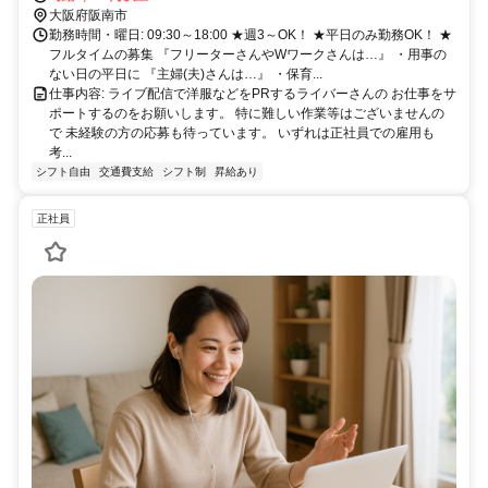
大阪府阪南市
勤務時間・曜日: 09:30～18:00 ★週3～OK！ ★平日のみ勤務OK！ ★
フルタイムの募集 『フリーターさんやWワークさんは…』 ・用事の
ない日の平日に 『主婦(夫)さんは…』 ・保育...
仕事内容: ライブ配信で洋服などをPRするライバーさんの お仕事をサ
ポートするのをお願いします。 特に難しい作業等はございませんの
で 未経験の方の応募も待っています。 いずれは正社員での雇用も
考...
シフト自由
交通費支給
シフト制
昇給あり
正社員