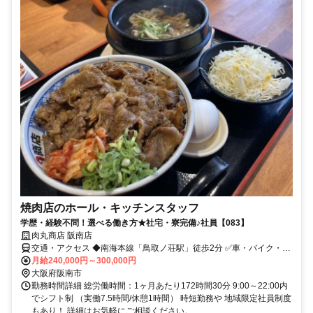
焼肉店のホール・キッチンスタッフ
学歴・経験不問！選べる働き方★社宅・寮完備♪社員【083】
肉丸商店 阪南店
交通・アクセス ◆南海本線「鳥取ノ荘駅」徒歩2分 ✅車・バイク・自
転車通勤OK
月給240,000円～300,000円
大阪府阪南市
勤務時間詳細 総労働時間：1ヶ月あたり172時間30分 9:00～22:00内
でシフト制 （実働7.5時間/休憩1時間） 時短勤務や 地域限定社員制度
もあり！ 詳細はお気軽にご相談ください。