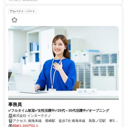
アルバイト・パート
事務員
✅フルタイム歓迎✅女性活躍中✅20代～30代活躍中✅オープニング
株式会社 インターテクノ
アクセス: 南海本線 尾崎駅 徒歩7分 南海本線 鳥取ノ荘駅 車5分
南海本線 樽井駅 車10分
時給1,300円以上