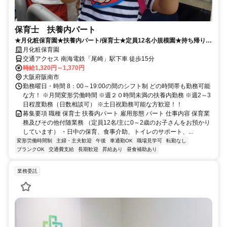
保育士 扶養内パート
★月化粧保育園★扶養内パート/保育士★定員12名小規模園★持ち帰りな
し★残業ほぼなし★ブランクOK♪
月化粧保育園
交通アクセス 南海電鉄「尾崎」駅下車 徒歩15分
時給1,320円～1,370円
大阪府阪南市
勤務曜日・時間 8：00～19:00の間のシフト制 どの時間帯も勤務可能
な方！ ※月間変形労働時間 ※週２０時間未満の扶養内勤務 ※週2～3
日程度勤務（日数相談可） ※土日祝勤務可能な方歓迎！！
募集要項 職種 保育士 扶養内パート 雇用形態 パート 仕事内容 保育業
務及びその他付随業務 （定員12名/主に0～2歳のお子さんをお預かり
しています） ・日中の保育、食事介助、トイレのサポート、...
変形労働時間制
主婦・主夫歓迎
午後
車通勤OK
職場見学可
転勤なし
ブランクOK
交通費支給
長期歓迎
昇給あり
昼食補助あり
業務委託