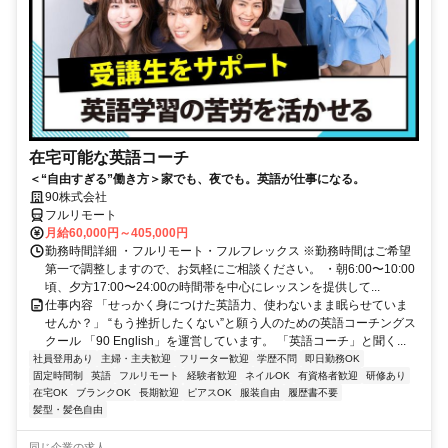
在宅可能な英語コーチ
＜“自由すぎる”働き方＞家でも、夜でも。英語が仕事になる。
90株式会社
フルリモート
月給60,000円～405,000円
勤務時間詳細 ・フルリモート・フルフレックス ※勤務時間はご希望
第一で調整しますので、お気軽にご相談ください。 ・朝6:00〜10:00
頃、夕方17:00〜24:00の時間帯を中心にレッスンを提供して...
仕事内容 「せっかく身につけた英語力、使わないまま眠らせていま
せんか？」 “もう挫折したくない”と願う人のための英語コーチングス
クール 「90 English」を運営しています。 「英語コーチ」と聞く...
社員登用あり
主婦・主夫歓迎
フリーター歓迎
学歴不問
即日勤務OK
固定時間制
英語
フルリモート
経験者歓迎
ネイルOK
有資格者歓迎
研修あり
在宅OK
ブランクOK
長期歓迎
ピアスOK
服装自由
履歴書不要
髪型・髪色自由
同じ企業の求人