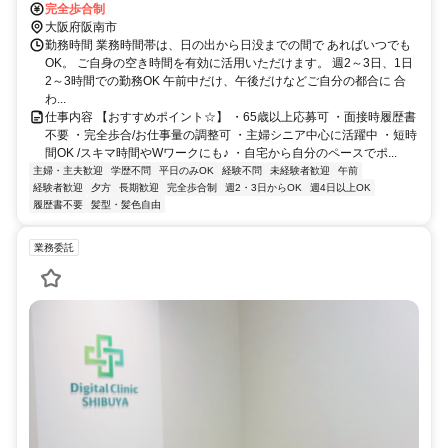
完全歩合制
大阪府阪南市
勤務時間 業務時間帯は、日の出から日没までの間で あればいつでも
OK。 ご自身の空き時間を有効に活用いただけます。 週2～3日、1日
2～3時間での勤務OK 午前中だけ、午後だけなどご自分の都合に 合
わ...
仕事内容 【おすすめポイント☆】 ・65歳以上応募可 ・面接時履歴書
不要 ・完全歩合/お仕事量の調整可 ・主婦シニア中心に活躍中 ・短時
間OK /スキマ時間やWワークにも♪ ・自宅から自分のペースでポ...
主婦・主夫歓迎
学歴不問
平日のみOK
経験不問
未経験者歓迎
午前
経験者歓迎
夕方
長期歓迎
完全歩合制
週2・3日からOK
週4日以上OK
履歴書不要
髪型・髪色自由
業務委託