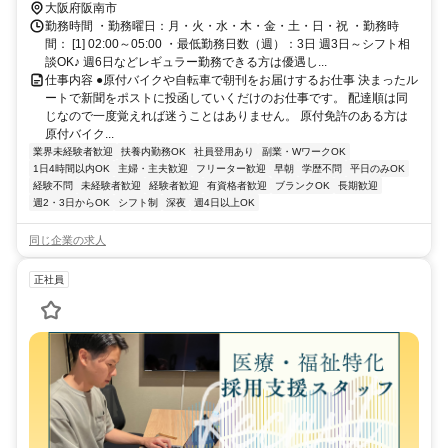
大阪府阪南市
勤務時間 ・勤務曜日：月・火・水・木・金・土・日・祝 ・勤務時
間： [1] 02:00～05:00 ・最低勤務日数（週）：3日 週3日～シフト相
談OK♪ 週6日などレギュラー勤務できる方は優遇し...
仕事内容 ●原付バイクや自転車で朝刊をお届けするお仕事 決まったル
ートで新聞をポストに投函していくだけのお仕事です。 配達順は同
じなので一度覚えれば迷うことはありません。 原付免許のある方は
原付バイク...
業界未経験者歓迎
扶養内勤務OK
社員登用あり
副業・WワークOK
1日4時間以内OK
主婦・主夫歓迎
フリーター歓迎
早朝
学歴不問
平日のみOK
経験不問
未経験者歓迎
経験者歓迎
有資格者歓迎
ブランクOK
長期歓迎
週2・3日からOK
シフト制
深夜
週4日以上OK
同じ企業の求人
正社員