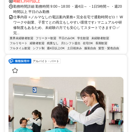
時給1,350円以上
勤務時間詳細 勤務時間 9:00～18:00 ・週4日～ ・1日5時間～ ・週20
時間以上 平日のみ勤務
仕事内容 ⭐ノルマなしの電話案内業務⭐ 完全在宅で通勤時間ゼロ！ W
ワークや副業、子育てとの両立もしやすい環境です♪ マニュアルや研
修制度もあるため、未経験の方でも安心してスタートできます◎ ✅
完...
業界未経験者歓迎
フリーター歓迎
平日のみOK
学生歓迎
未経験者歓迎
フルリモート
経験者歓迎
残業なし
月1シフト提出
在宅OK
長期歓迎
フルタイム歓迎
シフト制
週4日以上OK
土日祝休み
服装自由
髪型・髪色自由
アルバイト・パート