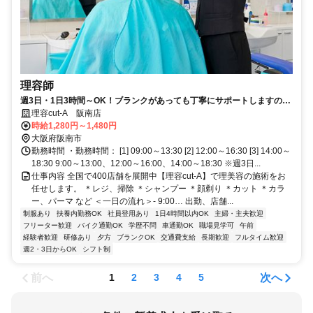
理容師
週3日・1日3時間～OK！ブランクがあっても丁寧にサポートしますので
もう一度理容師として働きたいという方に♪残業ナシで家庭との両立も安
理容cut-A 阪南店
心◎無理なく続けられる職場です！
時給1,280円～1,480円
大阪府阪南市
勤務時間 ・勤務時間： [1] 09:00～13:30 [2] 12:00～16:30 [3] 14:00～
18:30 9:00～13:00、12:00～16:00、14:00～18:30 ※週3日...
仕事内容 全国で400店舗を展開中【理容cut-A】で理美容の施術をお
任せします。 ＊レジ、掃除 ＊シャンプー ＊顔剃り ＊カット ＊カラ
ー、パーマ など ＜一日の流れ＞- 9:00… 出勤、店舗...
制服あり
扶養内勤務OK
社員登用あり
1日4時間以内OK
主婦・主夫歓迎
フリーター歓迎
バイク通勤OK
学歴不問
車通勤OK
職場見学可
午前
経験者歓迎
研修あり
夕方
ブランクOK
交通費支給
長期歓迎
フルタイム歓迎
週2・3日からOK
シフト制
前へ
次へ
1
2
3
4
5