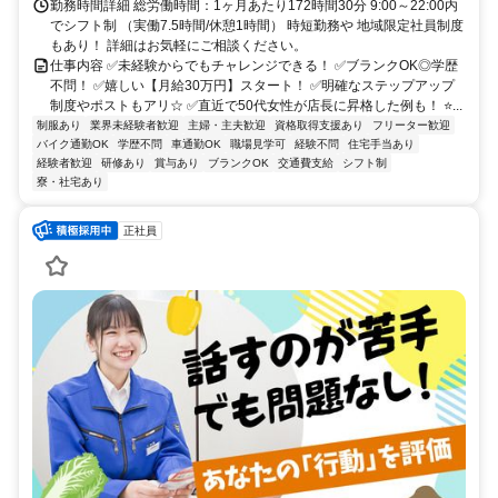
勤務時間詳細 総労働時間：1ヶ月あたり172時間30分 9:00～22:00内
でシフト制 （実働7.5時間/休憩1時間） 時短勤務や 地域限定社員制度
もあり！ 詳細はお気軽にご相談ください。
仕事内容 ✅未経験からでもチャレンジできる！ ✅ブランクOK◎学歴
不問！ ✅嬉しい【月給30万円】スタート！ ✅明確なステップアップ
制度やポストもアリ☆ ✅直近で50代女性が店長に昇格した例も！ ⭐...
制服あり
業界未経験者歓迎
主婦・主夫歓迎
資格取得支援あり
フリーター歓迎
バイク通勤OK
学歴不問
車通勤OK
職場見学可
経験不問
住宅手当あり
経験者歓迎
研修あり
賞与あり
ブランクOK
交通費支給
シフト制
寮・社宅あり
正社員