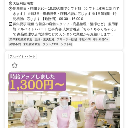
大阪府阪南市
勤務曜日・時間 9:30～18:30の間でシフト制 【シフトは柔軟に対応で
きます】 ※週3日～勤務日数・曜日相談に応じます ※1日5時間～時
間相談に応じます 【勤務例】 09:30～16:00 0...
募集要項 職種 古着店の店舗スタッフ（商品整理・清掃など） 雇用形
態 アルバイト / パート 仕事内容 人気古着店「ちゃくちゃくちゃく」
で 商品整理や店内清掃などの カンタンな業務からお願いします...
業界未経験者歓迎
主婦・主夫歓迎
フリーター歓迎
学歴不問
即日勤務OK
経験不問
未経験者歓迎
ブランクOK
シフト制
アルバイト・パート