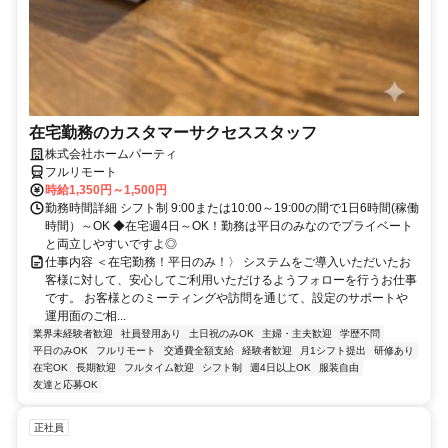
在宅勤務のカスタマーサクセススタッフ
株式会社ホームパーティ
フルリモート
時給1,350円～1,500円
勤務時間詳細 シフト制 9:00または10:00～19:00の間で1日6時間(稼働
時間）～OK ◆在宅週4日～OK！勤務は平日のみなのでプライベート
と両立しやすいですよ◎
仕事内容 ＜在宅勤務！平日のみ！〉 システムをご導入いただいたお
客様に対して、安心してご利用いただけるようフォローを行うお仕事
です。 お客様とのミーティングや訪問を通じて、設定のサポートや
運用面のご相...
業界未経験者歓迎
社員登用あり
土日祝のみOK
主婦・主夫歓迎
学歴不問
平日のみOK
フルリモート
交通費全額支給
経験者歓迎
月1シフト提出
研修あり
在宅OK
長期歓迎
フルタイム歓迎
シフト制
週4日以上OK
服装自由
友達と応募OK
正社員