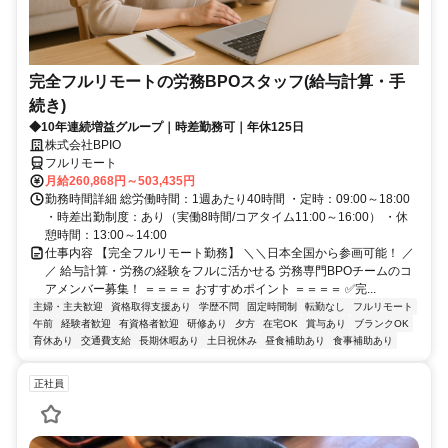
完全フルリモートの労務BPOスタッフ(給与計算・手
続き)
◆10年連続増益グループ｜時差勤務可｜年休125日
株式会社BPIO
フルリモート
月給260,868円～503,435円
勤務時間詳細 総労働時間：1週あたり40時間 ・定時：09:00～18:00
・時差出勤制度：あり（実働8時間/コアタイム11:00～16:00） ・休
憩時間：13:00～14:00
仕事内容 【完全フルリモート勤務】 ＼＼日本全国から参画可能！ ／
／ 給与計算・労務の経験をフルに活かせる 労務専門BPOチームのコ
アメンバー募集！ ＝＝＝＝ おすすめポイント ＝＝＝＝ ✅完...
主婦・主夫歓迎
資格取得支援あり
学歴不問
固定時間制
転勤なし
フルリモート
午前
経験者歓迎
有資格者歓迎
研修あり
夕方
在宅OK
賞与あり
ブランクOK
育休あり
交通費支給
長期休暇あり
土日祝休み
昼食補助あり
食事補助あり
正社員