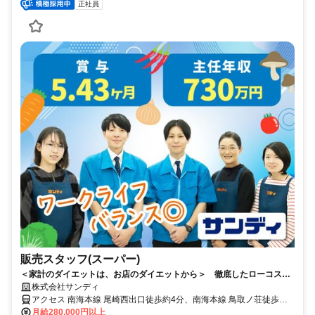
正社員
販売スタッフ(スーパー)
＜家計のダイエットは、お店のダイエットから＞ 徹底したローコスト
オペレーションで、余分なムダをカット。家計費のダイエットをサポー
株式会社サンディ
トする価格で、圧倒的な支持を獲得！ 流通業界にイノベーションを起
アクセス 南海本線 尾崎西出口徒歩約4分、南海本線 鳥取ノ荘徒歩約
こす一員に。＜社員へは手厚い投資を継続＞主任職の【年収730万円】
16分、南海本線 樽井徒歩約36分 ※公共交通機関を利用した1時間半
月給280,000円以上