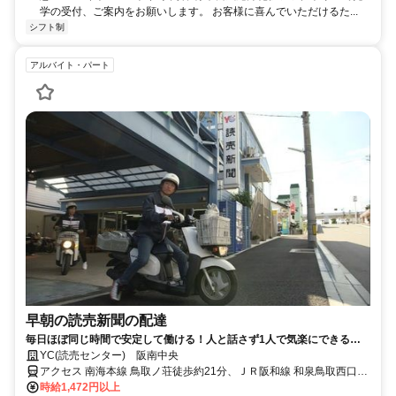
学の受付、ご案内をお願いします。 お客様に喜んでいただけるた...
シフト制
アルバイト・パート
早朝の読売新聞の配達
毎日ほぼ同じ時間で安定して働ける！人と話さず1人で気楽にできるシ
ンプル作業！家計や年金の＋αにもぴったり！中高年の方（50代・60
YC(読売センター) 阪南中央
代）も活躍中！
アクセス 南海本線 鳥取ノ荘徒歩約21分、ＪＲ阪和線 和泉鳥取西口徒
歩約23分、南海本線 尾崎東出口徒歩約24分
時給1,472円以上