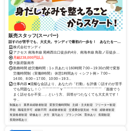
販売スタッフ(スーパー)
話すのが苦手でも、大丈夫。サンディで最初の一歩を！ あなたを一人
前に育てるまで、絶対に見捨てない安心の育成環境あり
株式会社サンディ
アクセス 南海本線 尾崎西出口徒歩約4分、南海本線 鳥取ノ荘徒歩約
16分、南海本線 樽井徒歩約36分 ※公共交通機関を利用した1時間半
月給238,000円以上
以内のエリア上記勤務地以外での勤務の可能性あり。詳しくは面接に
大阪府阪南市
て。
勤務時間 総労働時間：1ヶ月あたり160時間 7:00～19:30の間で変形
労働時間制（実働8時間） 休憩1時間あり ＜シフト例＞ 7:00～
14:00、8:00～17:00、10:00～19:3...
仕事内容 ■流暢な会話より、あなたの「行動」を評価 ◇話すのが苦手
でも問題なし！◇ ￣￣￣￣￣Ｖ￣￣￣￣￣￣￣￣￣￣￣ 「面接でう
まく話せるか不安…」という方、 回答がつたなくても大丈夫です！
サ...
制服あり
業界未経験者歓迎
変形労働時間制
主婦・主夫歓迎
フリーター歓迎
早朝
職場見学可
経験不問
未経験者歓迎
交通費全額支給
午前
経験者歓迎
有資格者歓迎
研修あり
夕方
賞与あり
ブランクOK
育休あり
長期歓迎
長期休暇あり