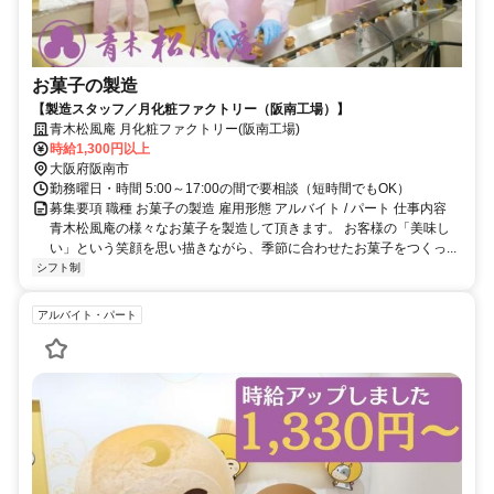
お菓子の製造
【製造スタッフ／月化粧ファクトリー（阪南工場）】
青木松風庵 月化粧ファクトリー(阪南工場)
時給1,300円以上
大阪府阪南市
勤務曜日・時間 5:00～17:00の間で要相談（短時間でもOK）
募集要項 職種 お菓子の製造 雇用形態 アルバイト / パート 仕事内容
青木松風庵の様々なお菓子を製造して頂きます。 お客様の「美味し
い」という笑顔を思い描きながら、季節に合わせたお菓子をつくっ...
シフト制
アルバイト・パート