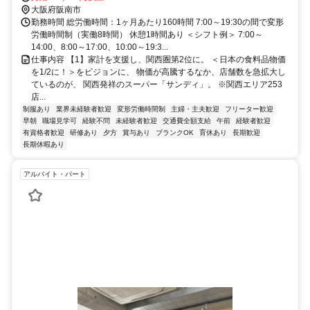
は業界トップクラス。未経験者も28万円以上。【賞与5.43ヶ月】。海外
以内のエリア上記勤務地以外での勤務の可能性あり。詳しくは面接に
大阪府阪南市
研修や早期の昇進・昇格あり。営業は19:30までで、【残業ほぼなし】
て。
勤務時間 総労働時間：1ヶ月あたり160時間 7:00～19:30の間で変形
と労働時間のダイエットも積極推進中！
労働時間制（実働8時間） 休憩1時間あり ＜シフト例＞ 7:00～
14:00、8:00～17:00、10:00～19:3...
仕事内容 【1】家計を支援し、関西圏第2位に。 ＜日本の食料品物価
を1/2に！＞をビジョンに、 物価が高騰するなか、店舗数を急拡大し
ているのが、 関西発祥のスーパー「サンディ」。 ※関西エリア253
店...
制服あり
業界未経験者歓迎
変形労働時間制
主婦・主夫歓迎
フリーター歓迎
早朝
職場見学可
経験不問
未経験者歓迎
交通費全額支給
午前
経験者歓迎
有資格者歓迎
研修あり
夕方
賞与あり
ブランクOK
育休あり
長期歓迎
長期休暇あり
アルバイト・パート