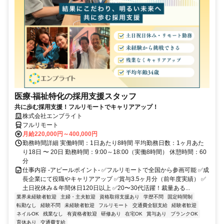
医療‧福祉特化の採用支援スタッフ
共に歩む採用支援！フルリモートでキャリアアップ！
株式会社エンブライト
フルリモート
月給220,000円～400,000円
勤務時間詳細 実働時間：1日あたり8時間 平均勤務日数：1ヶ月あた
り18日 〜 20日 勤務時間：9:00～18:00（実働8時間） 休憩時間：60
分
仕事内容 -アピールポイント- ✅フルリモートで全国から参画可能 ✅成
長企業にて役職やキャリアアップ ✅賞与3.5ヶ月分（前年度実績） ✅
土日祝休み＆年間休日120日以上 ✅20〜30代活躍！裁量ある...
業界未経験者歓迎
主婦・主夫歓迎
資格取得支援あり
学歴不問
固定時間制
転勤なし
経験不問
未経験者歓迎
フルリモート
交通費全額支給
経験者歓迎
ネイルOK
残業なし
有資格者歓迎
研修あり
在宅OK
賞与あり
ブランクOK
育休あり
交通費支給