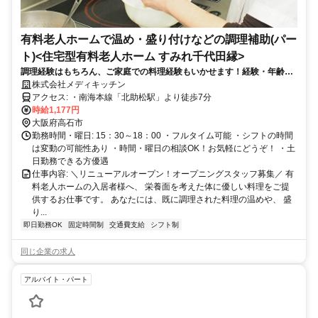
有料老人ホームで温め・盛り付けなどの調理補助(パー
ト)<住宅型有料老人ホーム すみれ千代田縁>
調理経験はもちろん、ご家庭での料理経験もいかせます！経験・年齢・
性別不問です。基本一人の現場なので、モクモクと仕事を進めたい方に
株式会社メディキッチン
もピッタリです！
アクセス: ・南海本線「北助松駅」より徒歩7分
時給1,177円
大阪府高石市
勤務時間・曜日: 15：30～18：00 ・フルタイム可能 ・シフトの時間
は変動の可能性あり ・時間・曜日の相談OK！お気軽にどうぞ！ ・土
日勤務できる方優遇
仕事内容: ＼リニューアルオープン！オープニングスタッフ募集／ 有
料老人ホームの入居者様へ、 栄養面を考えた体に優しい料理をご提
供するお仕事です。 あなたには、既に調理された料理の温めや、 盛
り...
即日勤務OK
固定時間制
交通費支給
シフト制
同じ企業の求人
アルバイト・パート