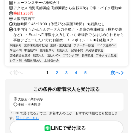
広い年代が活躍中☆彡
ヒューマンステージ株式会社
アクセス 南海高師浜線 高師浜駅から自転車8分 ◇車・バイク通勤ok
時給1,236円
大阪府高石市
勤務時間 9:45~18:00（休憩75分/実働7時間） ★残業なし
仕事内容 ＼かんたんデータ入力事務／ ・倉庫の在庫確認（原料や袋
など） ・Excelへ在庫数を入力していく 未経験でもはじめられるから
事務デビューしたい方にお勧め！！ ＜ポイント＞ ■未経験スタ...
制服あり
業界未経験者歓迎
主婦・主夫歓迎
フリーター歓迎
バイク通勤OK
学歴不問
車通勤OK
職場見学可
転勤なし
経験不問
未経験者歓迎
交通費全額支給
残業なし
週払いOK
ブランクOK
長期歓迎
フルタイム歓迎
シフト制
長期休暇あり
土日祝休み
前へ
次へ
1
2
3
4
5
この条件の新着求人を受け取る
大阪府 / 高師浜駅
主婦・主夫歓迎
「LINEで受け取る」では、新着求人のほか、おすすめ情報なども配信しま
す。
詳しくはこちら
LINEで受け取る