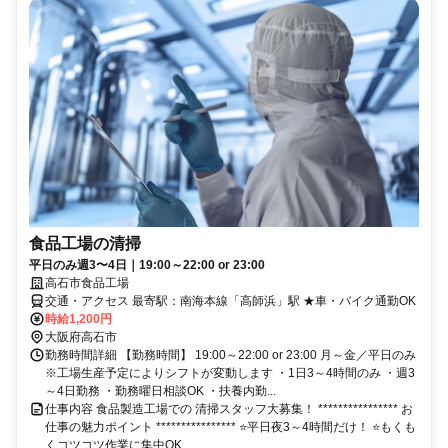
食品工場の清掃
平日のみ週3〜4日｜19:00～22:00 or 23:00
高石市食品工場
交通・アクセス 最寄駅：南海本線「高師浜」駅 ★車・バイク通勤OK
時給1,200円
大阪府高石市
勤務時間詳細 【勤務時間】 19:00～22:00 or 23:00 月～金／平日のみ
※工場生産予定によりシフトが変動します ・1日3～4時間のみ ・週3
～4日勤務 ・勤務曜日相談OK ・扶養内勤...
仕事内容 食品製造工場での 清掃スタッフ大募集！ **************** お
仕事の魅力ポイント **************** ⭐平日夜3～4時間だけ！ ⭐もくも
くコツコツ作業に集中OK...