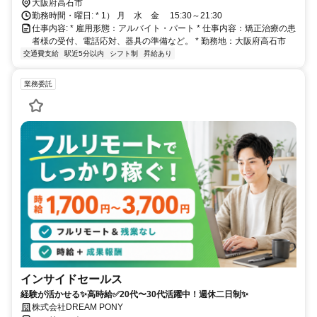
大阪府高石市
勤務時間・曜日: * 1） 月 水 金 15:30～21:30
仕事内容: * 雇用形態：アルバイト・パート * 仕事内容：矯正治療の患
者様の受付、電話応対、器具の準備など。 * 勤務地：大阪府高石市
交通費支給
駅近5分以内
シフト制
昇給あり
業務委託
インサイドセールス
経験が活かせる✨高時給✅20代〜30代活躍中！週休二日制✨
株式会社DREAM PONY