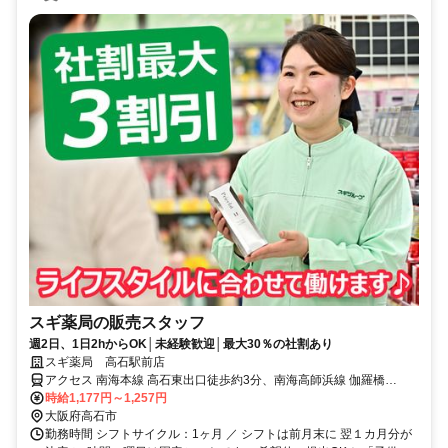
スギ薬局の販売スタッフ
週2日、1日2hからOK│未経験歓迎│最大30％の社割あり
スギ薬局 高石駅前店
アクセス 南海本線 高石東出口徒歩約3分、南海高師浜線 伽羅橋
〔南〕羽衣駅方面乗降場口、南海本線 北助松東出口徒歩約15分
時給1,177円～1,257円
大阪府高石市
勤務時間 シフトサイクル：1ヶ月 ／ シフトは前月末に 翌１カ月分が