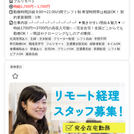
フルリモート
時給1,700円～3,700円
勤務時間詳細 9:00〜21:00の間でシフト制 希望時間帯は相談OK！ 契
約更新期間：1年
仕事内容 ─┘─┘─┘─┘─┘─┘─┘─┘─┘ ▼働きやすい理由＆魅力▼ ✅
時給1700円〜3700円の高収入可能✨ ✅完全在宅！全国どこからでも
勤務OK！ ✅商談やクロージングなしのアポ獲得...
社員登用あり
主婦・主夫歓迎
フリーター歓迎
シフト自由
学歴不問
即日勤務OK
職場見学可
フルリモート
交通費全額支給
経験者歓迎
ネイルOK
食費補助あり
研修あり
在宅OK
ブランクOK
交通費支給
長期歓迎
シフト制
ピアスOK
服装自由
業務委託