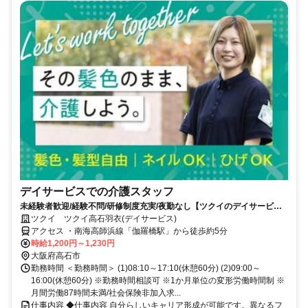
デイサービスでの介護スタッフ
未経験者歓迎/経験不問/研修制度充実/夜勤なし【ツクイのデイサービス/
介護スタッフ求人】
ツクイ ツクイ高石羽衣(デイサービス)
アクセス ・南海高師浜線「伽羅橋駅」から徒歩約5分
時給1,200円～1,230円
大阪府高石市
勤務時間 ＜勤務時間＞ (1)08:10～17:10(休憩60分) (2)09:00～
16:00(休憩60分) ※勤務時間相談可 ※1か月単位の変形労働時間制 ※
月間労働87時間未満/社会保険非加入求...
仕事内容 ◆仕事内容 自分らしいキャリア形成が可能です。異なるフ