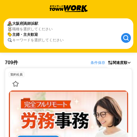
大阪府
高師浜駅
職種を選択してください
主婦・主夫歓迎
キーワードを選択してください
709件
条件保存
関連度順
契約社員