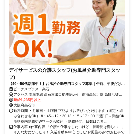
デイサービスの介護スタッフ(お風呂介助専門スタッ
フ)
【40～50代活躍中！】お風呂介助専門スタッフ募集｜午前、午後だけＯ
Ｋ・週1日～OK！ライフスタイルに合わせて働ける
ビーナスプラス 高石
アクセス 南海本線 高石東出口徒歩約5分、南海高師浜線 高師浜徒歩
約14分
時給1,235円以上
大阪府高石市
勤務時間 ・月曜日～土曜日 下記よりお選びいただけます（固定・組
み合わせもOK） 8：45～12：30 13：15～17：00 ※週1日～勤務OK
※扶養内勤務やWワークも歓迎 ・勤務時間、日数はご希...
仕事内容 ●仕事内容 「介護の仕事をしたいけど、長時間は難しい…」
そんな方にぴったり！ 入浴介助を中心にした“お風呂のみ”のお仕事で