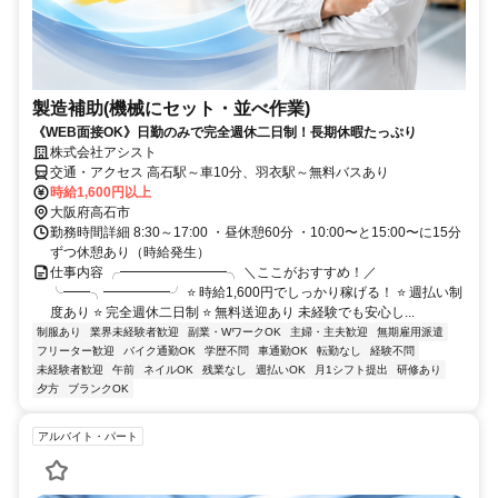
製造補助(機械にセット・並べ作業)
《WEB面接OK》日勤のみで完全週休二日制！長期休暇たっぷり
株式会社アシスト
交通・アクセス 高石駅～車10分、羽衣駅～無料バスあり
時給1,600円以上
大阪府高石市
勤務時間詳細 8:30～17:00 ・昼休憩60分 ・10:00〜と15:00〜に15分
ずつ休憩あり（時給発生）
仕事内容 ╭━━━━━━━━╮ ＼ここがおすすめ！／
╰━━╮━━━━━╯ ⭐️ 時給1,600円でしっかり稼げる！ ⭐️ 週払い制
度あり ⭐️ 完全週休二日制 ⭐️ 無料送迎あり 未経験でも安心し...
制服あり
業界未経験者歓迎
副業・WワークOK
主婦・主夫歓迎
無期雇用派遣
フリーター歓迎
バイク通勤OK
学歴不問
車通勤OK
転勤なし
経験不問
未経験者歓迎
午前
ネイルOK
残業なし
週払いOK
月1シフト提出
研修あり
夕方
ブランクOK
アルバイト・パート