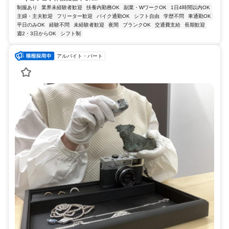
制服あり
業界未経験者歓迎
扶養内勤務OK
副業・WワークOK
1日4時間以内OK
主婦・主夫歓迎
フリーター歓迎
バイク通勤OK
シフト自由
学歴不問
車通勤OK
平日のみOK
経験不問
未経験者歓迎
夜間
ブランクOK
交通費支給
長期歓迎
週2・3日からOK
シフト制
アルバイト・パート