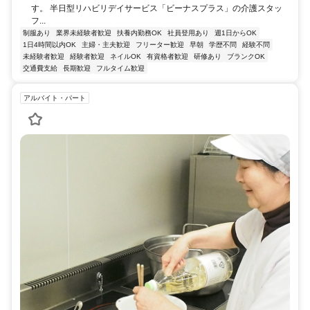
す。 半日型リハビリデイサービス「ビーナスプラス」の介護スタッ
フ...
制服あり
業界未経験者歓迎
扶養内勤務OK
社員登用あり
週1日からOK
1日4時間以内OK
主婦・主夫歓迎
フリーター歓迎
早朝
学歴不問
経験不問
未経験者歓迎
経験者歓迎
ネイルOK
有資格者歓迎
研修あり
ブランクOK
交通費支給
長期歓迎
フルタイム歓迎
アルバイト・パート