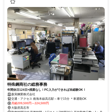
特殊鋼商社の総務事務
年間休日124日×残業なし！PC入力ができれば未経験OK！
森寅鋼業株式会社
交通・アクセス 南海本線高石駅～車で15分 ＊車通勤OK
月給209,500円～224,500円
大阪府高石市