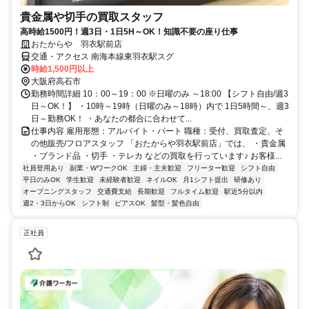
貴金属や切手の買取スタッフ
高時給1500円！週3日・1日5H～OK！知識不要の座り仕事
おたからや 羽衣駅前店
交通・アクセス 南海本線東羽衣駅スグ
時給1,500円以上
大阪府高石市
勤務時間詳細 10：00～19：00 ※日曜のみ ～18:00 【シフト自由/週3
日～OK！】 ・10時～19時（日曜のみ～18時）内で 1日5時間～、週3
日～勤務OK！ ・あなたの都合に合わせて...
仕事内容 雇用形態：アルバイト・パート 職種：受付、買取査定、そ
の他販売/フロアスタッフ 「おたからや羽衣駅前店」では、 ・貴金属
・ブランド品 ・切手 ・テレカ などの買取を行っています♪ お客様...
社員登用あり
副業・WワークOK
主婦・主夫歓迎
フリーター歓迎
シフト自由
平日のみOK
学生歓迎
未経験者歓迎
ネイルOK
月1シフト提出
研修あり
オープニングスタッフ
交通費支給
長期歓迎
フルタイム歓迎
駅近5分以内
週2・3日からOK
シフト制
ピアスOK
髪型・髪色自由
正社員