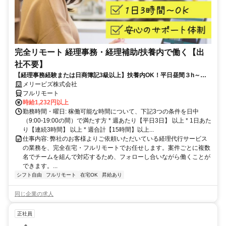
完全リモート 経理事務・経理補助/扶養内で働く【出
社不要】
【経理事務経験または日商簿記3級以上】扶養内OK！平日昼間３h～。
完全在宅で育児・介護中の方も大歓迎♪
メリービズ株式会社
フルリモート
時給1,232円以上
勤務時間・曜日: 稼働可能な時間について、下記3つの条件を日中
（9:00-19:00の間）で満たす方 * 週あたり【平日3日】 以上 * 1日あた
り【連続3時間】 以上 * 週合計【15時間】以上...
仕事内容: 弊社のお客様よりご依頼いただいている経理代行サービス
の業務を、完全在宅・フルリモートでお任せします。案件ごとに複数
名でチームを組んで対応するため、フォローし合いながら働くことが
できます。...
シフト自由
フルリモート
在宅OK
昇給あり
同じ企業の求人
正社員