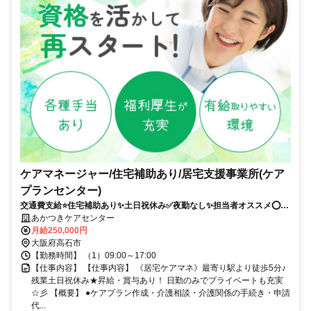
ケアマネージャー/住宅補助あり/居宅支援事業所(ケア
プランセンター)
交通費支給⭐️住宅補助あり✨土日祝休み✅️夜勤なし✨担当者オススメ⭕️経
験者優遇✨車通勤ＯＫ❗️週休2日⭐️駅チカ
あかつきケアセンター
月給250,000円
大阪府高石市
【勤務時間】 （1）09:00～17:00
【仕事内容】 【仕事内容】 《居宅ケアマネ》最寄り駅より徒歩5分♪
残業土日祝休み★昇給・賞与あり！ 日勤のみでプライベートも充実
☆彡 【概要】 ●ケアプラン作成・介護相談・介護関係の手続き・申請
代...