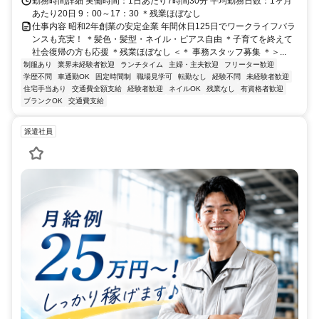
勤務時間詳細 実働時間：1日あたり7時間30分 平均勤務日数：1ヶ月
あたり20日 9：00～17：30 ＊残業ほぼなし
仕事内容 昭和2年創業の安定企業 年間休日125日でワークライフバラ
ンスも充実！ ＊髪色・髪型・ネイル・ピアス自由 ＊子育てを終えて
社会復帰の方も応援 ＊残業ほぼなし ＜＊ 事務スタッフ募集 ＊＞...
制服あり
業界未経験者歓迎
ランチタイム
主婦・主夫歓迎
フリーター歓迎
学歴不問
車通勤OK
固定時間制
職場見学可
転勤なし
経験不問
未経験者歓迎
住宅手当あり
交通費全額支給
経験者歓迎
ネイルOK
残業なし
有資格者歓迎
ブランクOK
交通費支給
派遣社員