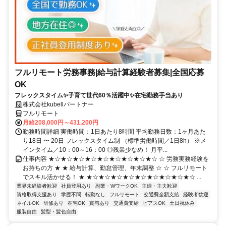
フルリモート労務事務|給与計算経験者募集|全国応募
OK
フレックスタイム✨子育て世代60％活躍中✨在宅勤務手当あり
株式会社kubellパートナー
フルリモート
月給208,000円～431,200円
勤務時間詳細 実働時間：1日あたり8時間 平均勤務日数：1ヶ月あた
り18日 〜 20日 フレックスタイム制 （標準労働時間／1日8h） ※メ
インタイム／10：00～16：00 ◎残業少なめ！ 月平...
仕事内容 ★☆★☆★☆★☆★☆★☆★☆★☆★☆ ☆ 労務実務経験を
お持ちの方 ★ ★ 給与計算、勤怠管理、年末調整 ☆ ☆ フルリモート
でスキル活かせる！ ★ ★☆★☆★☆★☆★☆★☆★☆★☆★☆ ...
業界未経験者歓迎
社員登用あり
副業・WワークOK
主婦・主夫歓迎
資格取得支援あり
学歴不問
転勤なし
フルリモート
交通費全額支給
経験者歓迎
ネイルOK
研修あり
在宅OK
賞与あり
交通費支給
ピアスOK
土日祝休み
服装自由
髪型・髪色自由