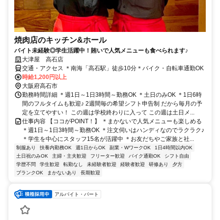
焼肉店のキッチン&ホール
バイト未経験◎学生活躍中！賄いで人気メニューも食べられます♪
大津屋 高石店
交通・アクセス ＊南海「高石駅」徒歩10分＊バイク・自転車通勤OK
時給1,200円以上
大阪府高石市
勤務時間詳細 ＊週1日～1日3時間～勤務OK ＊土日のみOK ＊1日6時
間のフルタイムも歓迎♪ 2週間毎の希望シフト申告制 だから毎月の予
定を立てやすい！ この週は学校終わりに入って この週は土日メ...
仕事内容 【ココがPOINT！】 ＊まかないで人気メニューも楽しめる
＊週1日～1日3時間～勤務OK ＊注文伺いはハンディなのでラクラク♪
＊学生を中心にスタッフ15名が活躍中 ＊お友だちやご家族と社...
制服あり
扶養内勤務OK
週1日からOK
副業・WワークOK
1日4時間以内OK
土日祝のみOK
主婦・主夫歓迎
フリーター歓迎
バイク通勤OK
シフト自由
学歴不問
学生歓迎
転勤なし
未経験者歓迎
経験者歓迎
研修あり
夕方
ブランクOK
まかないあり
長期歓迎
アルバイト・パート