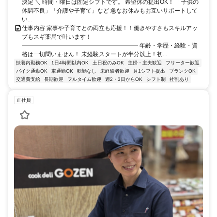
決定 ＼ 時間・曜日は固定シフトです。 希望休の提出OK！ 「子供の
体調不良」「介護や子育て」など 急なお休みもお互いサポートして
い...
仕事内容 家事や子育てとの両立も応援！！働きやすさもスキルアッ
プもスギ薬局で叶います！
―――――――――――――――――――― 年齢・学歴・経験・資
格は一切問いません！ 未経験スタートが半分以上！初...
扶養内勤務OK
1日4時間以内OK
土日祝のみOK
主婦・主夫歓迎
フリーター歓迎
バイク通勤OK
車通勤OK
転勤なし
未経験者歓迎
月1シフト提出
ブランクOK
交通費支給
長期歓迎
フルタイム歓迎
週2・3日からOK
シフト制
社割あり
正社員