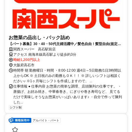
お惣菜の品出し・パック詰め
【パート募集】30・40・50代主婦活躍中／髪色自由！髪型自由(規定
有)、嬉しいお買い物特典あり♪
関西スーパー 高石駅前店
アクセス 南海本線高石駅より徒歩約3分
時給1,200円以上
大阪府高石市
時間帯 朝 勤務曜日・時間 ・8:00-12:00 週4日～5日勤務/1日3時間以
上からOK ※ 土日祝のみの勤務もＯＫ！！ ※ 詳しいシフトは相談く
ださい♪ ※1ヶ月毎にシフトを作成しますので、 ...
仕事情報 ● 仕事内容 お惣菜の簡単な調理、店頭陳列の仕事です。 ・
唐揚げ、お好み焼き、中華春巻き、にぎりや巻き寿司など、 見てる
だけで美味しそうなお惣菜がいっぱいあります♪ ・自分で作って陳列
した...
シフト制
アルバイト・パート