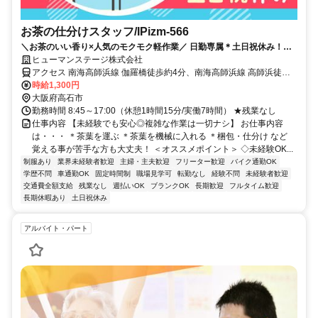
お茶の仕分けスタッフ/IPizm-566
＼お茶のいい香り×人気のモクモク軽作業／ 日勤専属＊土日祝休み！男
性活躍中☆週払いもok！
ヒューマンステージ株式会社
アクセス 南海高師浜線 伽羅橋徒歩約4分、南海高師浜線 高師浜徒歩
約7分、南海本線 高石西出口徒歩約9分 駅チカ＊南海高師浜線 伽羅橋
時給1,300円
駅から徒歩4分 ◇車・バイク通勤もOK
大阪府高石市
勤務時間 8:45～17:00（休憩1時間15分/実働7時間） ★残業なし
仕事内容 【未経験でも安心◎複雑な作業は一切ナシ】 お仕事内容
は・・・ ＊茶葉を運ぶ ＊茶葉を機械に入れる ＊梱包・仕分け など
覚える事が苦手な方も大丈夫！ ＜オススメポイント＞ ◇未経験OK...
制服あり
業界未経験者歓迎
主婦・主夫歓迎
フリーター歓迎
バイク通勤OK
学歴不問
車通勤OK
固定時間制
職場見学可
転勤なし
経験不問
未経験者歓迎
交通費全額支給
残業なし
週払いOK
ブランクOK
長期歓迎
フルタイム歓迎
長期休暇あり
土日祝休み
アルバイト・パート