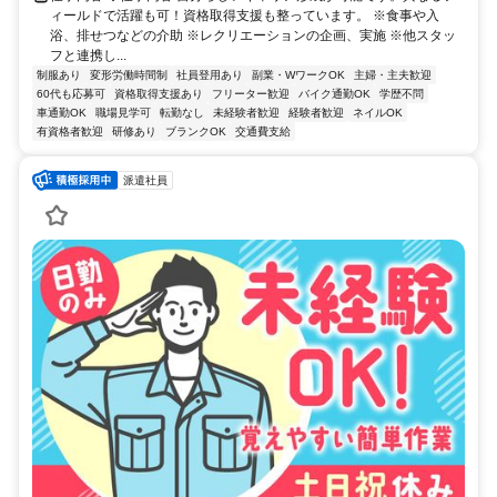
ィールドで活躍も可！資格取得支援も整っています。 ※食事や入
浴、排せつなどの介助 ※レクリエーションの企画、実施 ※他スタッ
フと連携し...
制服あり
変形労働時間制
社員登用あり
副業・WワークOK
主婦・主夫歓迎
60代も応募可
資格取得支援あり
フリーター歓迎
バイク通勤OK
学歴不問
車通勤OK
職場見学可
転勤なし
未経験者歓迎
経験者歓迎
ネイルOK
有資格者歓迎
研修あり
ブランクOK
交通費支給
派遣社員