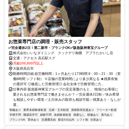
お惣菜専門店の調理・販売スタッフ
✅完全週休2日！第二新卒・ブランクOK✅阪急阪神東宝グループ
株式会社いいなダイニング クックデリ御膳 アプラたかいし店
交通・アクセス 高石駅スグ
月給206,800円以上
大阪府高石市
勤務時間詳細 総労働時間：1ヶ月あたり173時間 8：00～21：30 （実
働8時間 シフト制） ※店舗の営業時間により多少異なる ★残業有無
の選択可 ◎徹底した労務管理◎ 会社全体で労務管理に力...
仕事内容 阪急阪神東宝グループの安定基盤のもと、 地域のお客様に
愛されるお惣菜専門店で働きませんか？ ✅完全週休2日制 ✅休み希望
も相談しやすい環境 ✅土日休みの取得も相談可能 ✅残業あり・なしが
選...
制服あり
業界未経験者歓迎
主婦・主夫歓迎
資格取得支援あり
フリーター歓迎
学歴不問
職場見学可
経験不問
未経験者歓迎
残業なし
研修あり
賞与あり
ブランクOK
育休あり
交通費支給
駅近5分以内
シフト制
社割あり