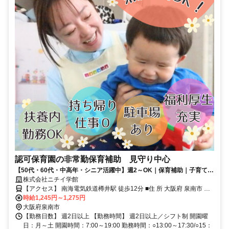
認可保育園の非常勤保育補助 見守り中心
【50代・60代・中高年・シニア活躍中】週2～OK｜保育補助｜子育て支
援員の方歓迎！
株式会社ニチイ学館
【アクセス】 南海電気鉄道樽井駅 徒歩12分 ■住 所 大阪府 泉南市 樽
時給1,245円～1,275円
井8-7-5 ■アクセス 南海電気鉄道樽井駅 徒歩12分
大阪府泉南市
【勤務日数】 週2日以上 【勤務時間】 週2日以上／シフト制 開園曜
日：月～土 開園時間：7:00～19:00 勤務時間：○13:00～17:30/○15：