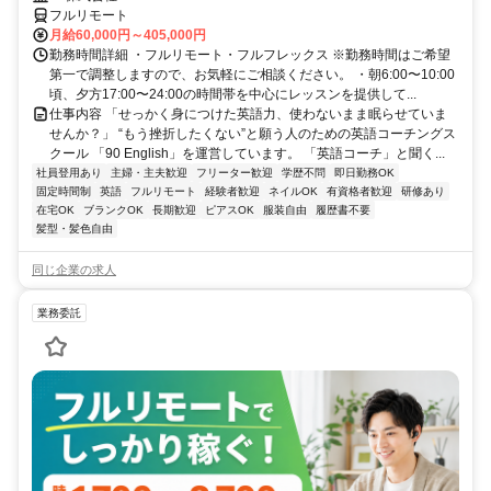
フルリモート
月給60,000円～405,000円
勤務時間詳細 ・フルリモート・フルフレックス ※勤務時間はご希望
第一で調整しますので、お気軽にご相談ください。 ・朝6:00〜10:00
頃、夕方17:00〜24:00の時間帯を中心にレッスンを提供して...
仕事内容 「せっかく身につけた英語力、使わないまま眠らせていま
せんか？」 “もう挫折したくない”と願う人のための英語コーチングス
クール 「90 English」を運営しています。 「英語コーチ」と聞く...
社員登用あり
主婦・主夫歓迎
フリーター歓迎
学歴不問
即日勤務OK
固定時間制
英語
フルリモート
経験者歓迎
ネイルOK
有資格者歓迎
研修あり
在宅OK
ブランクOK
長期歓迎
ピアスOK
服装自由
履歴書不要
髪型・髪色自由
同じ企業の求人
業務委託