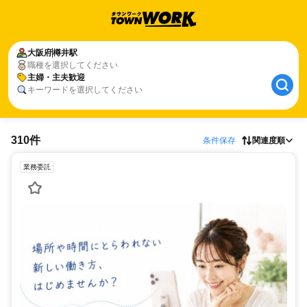
大阪府
樽井駅
職種を選択してください
主婦・主夫歓迎
キーワードを選択してください
310件
条件保存
関連度順
業務委託