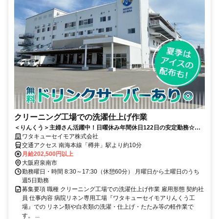
クリーニング工場での洗濯仕上げ作業
＜りんくう＞主婦さん活躍中！日曜休み年間休日122日の安定勤務☆業
界大手で福利厚生充実☆未経験者歓迎
ワタキューセイモア株式会社
交通アクセス 南海本線「樽井」駅より約10分
月給202,500円以上
大阪府泉南市
勤務曜日・時間 8:30～17:30（休憩60分） 月曜日から土曜日のうち
週5日勤務
募集要項 職種 クリーニング工場での洗濯仕上げ作業 雇用形態 契約社
員 仕事内容 病院リネン専用工場『ワタキューセイモアりんくう工
場』での リネン類や白衣類の洗濯・仕上げ・たたみ等の軽作業で
す。 ...