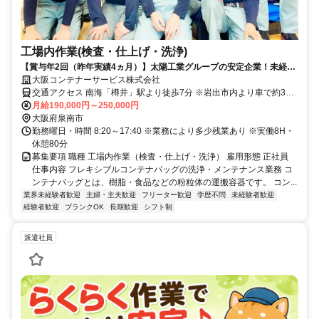
工場内作業(検査・仕上げ・洗浄)
【賞与年2回（昨年実績4ヵ月）】太陽工業グループの安定企業！未経験
から始める工場内作業スタッフ募集
大阪コンテナーサービス株式会社
交通アクセス 南海「樽井」駅より徒歩7分 ※岩出市内より車で約30
分 ※貝塚市・泉佐野市から車で約20分
月給190,000円～250,000円
大阪府泉南市
勤務曜日・時間 8:20～17:40 ※業務により多少残業あり ※実働8H・
休憩80分
募集要項 職種 工場内作業（検査・仕上げ・洗浄） 雇用形態 正社員
仕事内容 フレキシブルコンテナバッグの洗浄・メンテナンス業務 コ
ンテナバッグとは、樹脂・食品などの粉粒体の運搬容器です。 コン...
業界未経験者歓迎
主婦・主夫歓迎
フリーター歓迎
学歴不問
未経験者歓迎
経験者歓迎
ブランクOK
長期歓迎
シフト制
派遣社員