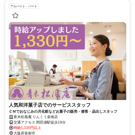
アルバイト・パート
人気和洋菓子店でのサービススタッフ
ＣＭでおなじみの月化粧などお菓子の販売・接客・品出しスタッフ
青木松風庵 りんくう泉南店
交通アクセス 岡田浦駅徒歩19分
時給1,330円以上
大阪府泉南市