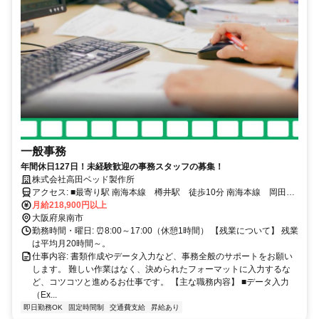
一般事務
年間休日127日！未経験歓迎の事務スタッフの募集！
株式会社高田ベッド製作所
アクセス: ■最寄り駅 南海本線 樽井駅 徒歩10分 南海本線 岡田浦
駅 徒歩10分
月給218,900円以上
大阪府泉南市
勤務時間・曜日: ⏰8:00～17:00（休憩1時間） 【残業について】 残業
は平均月20時間～。
仕事内容: 書類作成やデータ入力など、事務全般のサポートをお願い
します。 難しい作業はなく、決められたフォーマットに入力するな
ど、コツコツと進めるお仕事です。 【主な職務内容】 ■データ入力
（Ex...
即日勤務OK
固定時間制
交通費支給
昇給あり