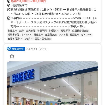
月給250,000円～300,000円
大阪府泉南市
勤務時間詳細 実働時間：1日あたり5時間 〜 8時間 平均勤務日数：1
ヶ月あたり22日 〜 25日 勤務時間9:45〜21:00 シフト制
仕事内容 ＝＝＝＝＝＝＝＝＝＝＝＝＝＝＝＝＝ ⭐SMART COOL（ス
マートクール） スマホ受付スタッフ/9割未経験/商業施設勤務 月額25
万円〜 ＝＝＝＝＝＝＝＝＝＝＝＝＝＝＝＝＝ ✅20代～30...
制服あり
主婦・主夫歓迎
学歴不問
車通勤OK
経験不問
交通費全額支給
経験者歓迎
ネイルOK
研修あり
交通費支給
シフト制
社割あり
ピアスOK
友達と応募OK
ひげOK
髪型・髪色自由
アルバイト・パート