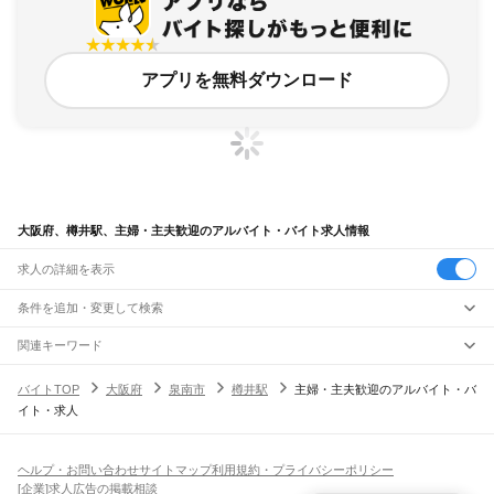
アプリを無料ダウンロード
大阪府、樽井駅、主婦・主夫歓迎のアルバイト・バイト求人情報
求人の詳細を表示
条件を追加・変更して検索
市区町村を追加・変更
関連キーワード
完全在宅ワーク 全国
シール貼り 在宅
現在地周辺
ガチャガチャ
犬カフェ
大阪府
駅を追加・変更
バイトTOP
大阪府
泉南市
樽井駅
主婦・主夫歓迎のアルバイト・バ
大阪府
すべて
イト・求人
大阪市
すべて
職種を追加・変更
JR京都線
都島区
福島区
此花区
西区
港区
大正区
天王寺区
浪速区
西淀川区
東淀川区
東成区
島本駅
高槻駅
摂津富田駅
JR総持寺駅
茨木駅
千里丘駅
岸辺駅
吹田駅
東淀川駅
飲食・フードサービス
生野区
旭区
城東区
阿倍野区
住吉区
東住吉区
西成区
淀川区
鶴見区
住之江区
特徴を追加・変更
新大阪駅
大阪駅
飲食・フードサービス
平野区
北区
中央区
すべて
ヘルプ・お問い合わせ
サイトマップ
利用規約・プライバシーポリシー
ホールスタッフ
キッチンスタッフ
皿洗い・洗い場
精肉・鮮魚加工
給食調理
人気
[企業]求人広告の掲載相談
JR神戸線(大阪～神戸)