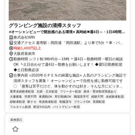
グランピング施設の清掃スタッフ
⭐オーシャンビューで開放感のある環境⭐ 高時給✖週4日～・1日4時間～
相談OKのシフト制〇
株式会社WIN
交通アクセス 最寄駅：岡田浦 「岡田浦駅」より車で5分 ＊車・バイ
ク・自転車通勤ＯＫ！ ＊施設内に車を駐車することが可能です！
時給1,400円以上
大阪府泉南市
勤務時間 シフト制 9時45分～16時 ＊週4日～勤務時間・曜日の相談
OK ┗土日合わせて週4日～勤務をお願いします！ ◆週5日勤務歓迎
◆土日勤務必須
仕事内容 ⭐️2020年ＯＰＥＮの綺麗な施設⭐️ 人気のグランピング施設で
清掃スタッフを募集！ オーシャンビューで自然を感じ勤務可能です
〇 「接客は苦手だけど、体を動かすのは好き」そんな方にピッタ...
業界未経験者歓迎
主婦・主夫歓迎
フリーター歓迎
産休・育休取得実績あり
大量募集
学歴不問
車通勤OK
即日勤務OK
職場見学可
経験不問
未経験者歓迎
経験者歓迎
駅ナカ
有資格者歓迎
制服貸与
ブランクOK
長期歓迎
フルタイム歓迎
駅近5分以内
バイトデビュー歓迎
業務委託