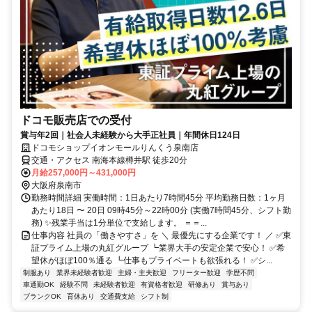
ドコモ販売店での受付
賞与年2回｜社会人未経験から大手正社員｜年間休日124日
ドコモショップイオンモールりんくう泉南店
交通・アクセス 南海本線樽井駅 徒歩20分
月給257,000円～431,000円
大阪府泉南市
勤務時間詳細 実働時間：1日あたり7時間45分 平均勤務日数：1ヶ月
あたり18日 〜 20日 09時45分～22時00分 (実働7時間45分、シフト勤
務) ✨残業手当は1分単位で支給します。 ＝＝...
仕事内容 社員の「働きやすさ」を ＼ 最優先にする企業です！ ／ ✅東
証プライム上場の丸紅グループ ┗業界大手の安定企業で安心！ ✅希
望休がほぼ100％通る ┗仕事もプライベートも欲張れる！ ✅シ...
制服あり
業界未経験者歓迎
主婦・主夫歓迎
フリーター歓迎
学歴不問
車通勤OK
経験不問
未経験者歓迎
有資格者歓迎
研修あり
賞与あり
ブランクOK
育休あり
交通費支給
シフト制