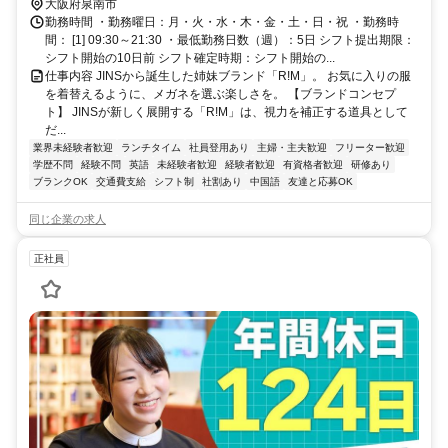
大阪府泉南市
勤務時間 ・勤務曜日：月・火・水・木・金・土・日・祝 ・勤務時
間： [1] 09:30～21:30 ・最低勤務日数（週）：5日 シフト提出期限：
シフト開始の10日前 シフト確定時期：シフト開始の...
仕事内容 JINSから誕生した姉妹ブランド「R!M」。 お気に入りの服
を着替えるように、メガネを選ぶ楽しさを。 【ブランドコンセプ
ト】 JINSが新しく展開する「R!M」は、視力を補正する道具として
だ...
業界未経験者歓迎
ランチタイム
社員登用あり
主婦・主夫歓迎
フリーター歓迎
学歴不問
経験不問
英語
未経験者歓迎
経験者歓迎
有資格者歓迎
研修あり
ブランクOK
交通費支給
シフト制
社割あり
中国語
友達と応募OK
同じ企業の求人
正社員