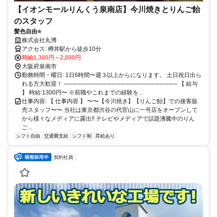
【イオンモールりんくう泉南店】今川焼きとりんご飴
のスタッフ
髪色自由⭐️
株式会社丸博
アクセス: 樽井駅から徒歩10分
時給1,300円～2,000円
大阪府泉南市
勤務時間・曜日: 1日6時間〜週３以上からになります。 土日祝日出ら
れる方大歓迎！ ────────────────────────── 【 給与
】 時給:1300円〜 ※前職やこれまでの経験を...
仕事内容: 【 仕事内容 】 〜〜【今川焼き】【りんご飴】での接客販
売スタッフ〜〜 当社は東京都渋谷の代官山に一号店をオープンして
から様々なメディアに露出!! テレビやメディアで話題沸騰中のりん
ご...
シフト自由
交通費支給
シフト制
昇給あり
契約社員