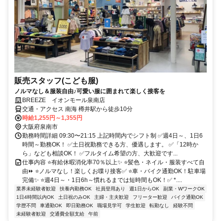
販売スタッフ(こども服)
ノルマなし＆服装自由♪可愛い服に囲まれて楽しく接客を
BREEZE イオンモール泉南店
交通・アクセス 南海 樽井駅から徒歩10分
時給1,255円～1,355円
大阪府泉南市
勤務時間詳細 09:30〜21:15 上記時間内でシフト制 ✅週4日～、1日6
時間～勤務OK！ ✅土日祝勤務できる方、優遇します。 ✅「12時か
ら」なども相談OK！ ✅フルタイム希望の方、大歓迎です...
仕事内容 ⭐有給休暇消化率70％以上✨ ⭐髪色・ネイル・服装すべて自
由⏩ ⭐ノルマなし！楽しくお喋り接客✅ ⭐車・バイク通勤OK！駐車場
完備✨ ⭐週4日～・1日6h～慣れるまでは短時間もOK！✅ *....
業界未経験者歓迎
扶養内勤務OK
社員登用あり
週1日からOK
副業・WワークOK
1日4時間以内OK
土日祝のみOK
主婦・主夫歓迎
フリーター歓迎
バイク通勤OK
学歴不問
車通勤OK
即日勤務OK
職場見学可
学生歓迎
転勤なし
経験不問
未経験者歓迎
交通費全額支給
午前