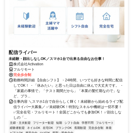
配信ライバー
未経験・顔出しなしOK／スマホ1台で出来る自由なお仕事！
株式会社Activation
フルリモート
完全歩合制
勤務時間詳細 【自由シフト】 ・24時間、いつでも好きな時間に配信
してOK！ ・「休みたい」と思った日は自由に休んで大丈夫です。 ・
「家庭の事情で」「テスト期間だから」「本業の繁忙期なので」な
ど、プラ...
仕事内容 ＼スマホ1台で自分らしく輝く！未経験から始めるライブ配
信ライバー大募集／ ✅未経験OK！特別なスキルや機材は一切不要！
✅完全在宅・フルリモート！全国どこからでも参加OK！ ✅顔出しな
しの「...
主婦・主夫歓迎
フリーター歓迎
短期
シフト自由
学歴不問
フルリモート
経験者歓迎
ネイルOK
在宅OK
ブランクOK
長期歓迎
完全歩合制
単発
ピアスOK
服装自由
ひげOK
髪型・髪色自由