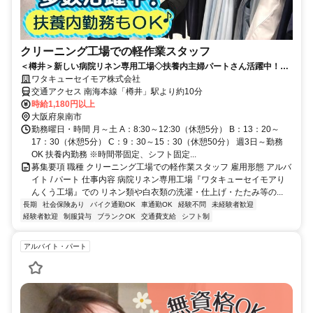
クリーニング工場での軽作業スタッフ
＜樽井＞新しい病院リネン専用工場◇扶養内主婦パートさん活躍中！選
べる時間帯◇未経験・ブランク歓迎
ワタキューセイモア株式会社
交通アクセス 南海本線「樽井」駅より約10分
時給1,180円以上
大阪府泉南市
勤務曜日・時間 月～土 A：8:30～12:30（休憩5分） B：13：20～
17：30（休憩5分） C：9：30～15：30（休憩50分） 週3日～勤務
OK 扶養内勤務 ※時間帯固定、シフト固定...
募集要項 職種 クリーニング工場での軽作業スタッフ 雇用形態 アルバ
イト / パート 仕事内容 病院リネン専用工場『ワタキューセイモアり
んくう工場』での リネン類や白衣類の洗濯・仕上げ・たたみ等の...
長期
社会保険あり
バイク通勤OK
車通勤OK
経験不問
未経験者歓迎
経験者歓迎
制服貸与
ブランクOK
交通費支給
シフト制
アルバイト・パート