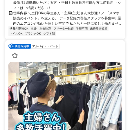
最低月2週勤務いただける方 ・平日も数日勤務可能な方は尚歓迎 ・シ
フトはご相談ください！
仕事内容 ＼土日OKの学生さん・主婦(主夫)さん大歓迎！／ 「スマホ
販売のイベント」を支える、 データ登録の専任スタッフを募集中♪ 屋
内のエアコンが効いた涼しい空間で 私たちと一緒に楽しく働きませ...
扶養内勤務OK
主婦・主夫歓迎
フリーター歓迎
学歴不問
未経験者歓迎
ネイルOK
ブランクOK
シフト制
アルバイト・パート