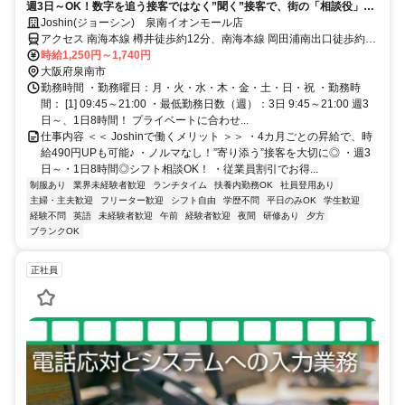
週3日～OK！数字を追う接客ではなく”聞く”接客で、街の「相談役」に
♪お得な家電の従業員割引あり◎
Joshin(ジョーシン) 泉南イオンモール店
アクセス 南海本線 樽井徒歩約12分、南海本線 岡田浦南出口徒歩約17
分、ＪＲ阪和線 和泉砂川西口徒歩約34分
時給1,250円～1,740円
大阪府泉南市
勤務時間 ・勤務曜日：月・火・水・木・金・土・日・祝 ・勤務時
間： [1] 09:45～21:00 ・最低勤務日数（週）：3日 9:45～21:00 週3
日～、1日8時間！ プライベートに合わせ...
仕事内容 ＜＜ Joshinで働くメリット ＞＞ ・4カ月ごとの昇給で、時
給490円UPも可能♪ ・ノルマなし！”寄り添う”接客を大切に◎ ・週3
日～・1日8時間◎シフト相談OK！ ・従業員割引でお得...
制服あり
業界未経験者歓迎
ランチタイム
扶養内勤務OK
社員登用あり
主婦・主夫歓迎
フリーター歓迎
シフト自由
学歴不問
平日のみOK
学生歓迎
経験不問
英語
未経験者歓迎
午前
経験者歓迎
夜間
研修あり
夕方
ブランクOK
正社員