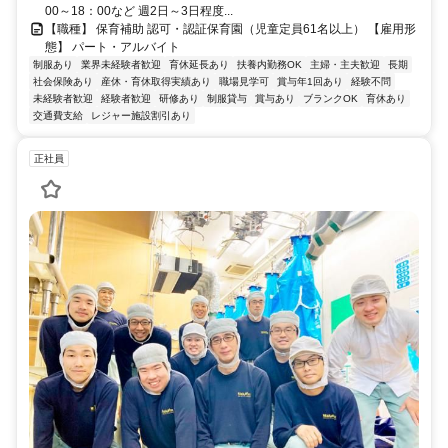
00～18：00など 週2日～3日程度...
【職種】 保育補助 認可・認証保育園（児童定員61名以上） 【雇用形
態】 パート・アルバイト
制服あり
業界未経験者歓迎
育休延長あり
扶養内勤務OK
主婦・主夫歓迎
長期
社会保険あり
産休・育休取得実績あり
職場見学可
賞与年1回あり
経験不問
未経験者歓迎
経験者歓迎
研修あり
制服貸与
賞与あり
ブランクOK
育休あり
交通費支給
レジャー施設割引あり
正社員