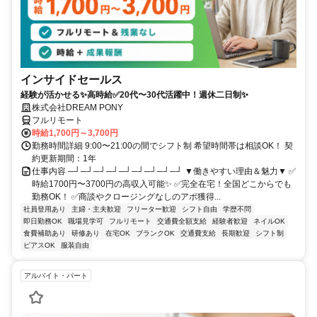
インサイドセールス
経験が活かせる✨高時給✅20代〜30代活躍中！週休二日制✨
株式会社DREAM PONY
フルリモート
時給1,700円～3,700円
勤務時間詳細 9:00〜21:00の間でシフト制 希望時間帯は相談OK！ 契
約更新期間：1年
仕事内容 ─┘─┘─┘─┘─┘─┘─┘─┘─┘ ▼働きやすい理由＆魅力▼ ✅
時給1700円〜3700円の高収入可能✨ ✅完全在宅！全国どこからでも
勤務OK！ ✅商談やクロージングなしのアポ獲得...
社員登用あり
主婦・主夫歓迎
フリーター歓迎
シフト自由
学歴不問
即日勤務OK
職場見学可
フルリモート
交通費全額支給
経験者歓迎
ネイルOK
食費補助あり
研修あり
在宅OK
ブランクOK
交通費支給
長期歓迎
シフト制
ピアスOK
服装自由
アルバイト・パート