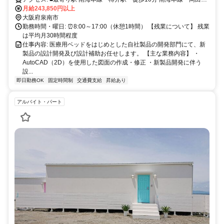
駅 徒歩10分
月給243,850円以上
大阪府泉南市
勤務時間・曜日: ⏰8:00～17:00（休憩1時間） 【残業について】 残業
は平均月30時間程度
仕事内容: 医療用ベッドをはじめとした自社製品の開発部門にて、新
製品の設計開発及び設計補助お任せします。 【主な業務内容】 ・
AutoCAD（2D）を使用した図面の作成・修正 ・新製品開発に伴う
設...
即日勤務OK
固定時間制
交通費支給
昇給あり
アルバイト・パート