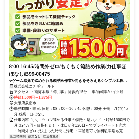
8:00-16:45/時間外ゼロ/もくもく箱詰め作業/力仕事ほ
ぼなし/B99-00475
✨ゲーム感覚で進められる箱詰め作業✨向きをそろえるシンプル工程で
コツコツ集中！未経験からでも挑戦しやすいお仕事です！
株式会社ニチギワールド
アクセス: ・南海本線「樽井駅」徒歩約15分 ・車/自転車/バイク通勤
可 ・無料駐車・駐輪場あり（規定あり）
時給1,500円～1,875円
大阪府泉南市
勤務時間・曜日: 日勤：08：00～16：45 休憩：60分 実働：7時間45
分 残業：ほぼなし
仕事内容: ＼＼コツコツ進める仕事の特徴・魅力／／ ・時給1500円で
月収24万円～目指せる！ ・休日が年120日～でプライベートも充実
・時間外ゼロで決まった時間に帰宅 ・車通勤可で無料駐車場も完...
固定時間制
残業なし
交通費支給