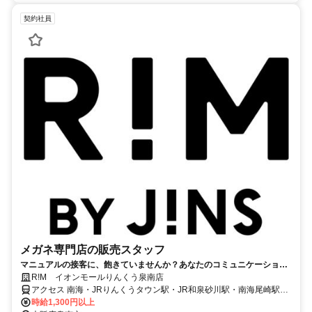
契約社員
メガネ専門店の販売スタッフ
マニュアルの接客に、飽きていませんか？あなたのコミュニケーション
力・提案力を活かし、「特別な1本」のご提供を。
R!M イオンモールりんくう泉南店
アクセス 南海・JRりんくうタウン駅・JR和泉砂川駅・南海尾崎駅よ
りバスで12分～17分
時給1,300円以上