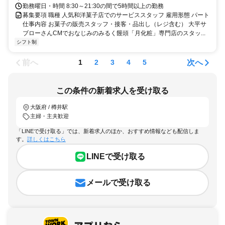
勤務曜日・時間 8:30～21:30の間で5時間以上の勤務
募集要項 職種 人気和洋菓子店でのサービススタッフ 雇用形態 パート
仕事内容 お菓子の販売スタッフ・接客・品出し（レジ含む） 大平サ
ブローさんCMでおなじみのみるく饅頭「月化粧」専門店のスタッ...
シフト制
前へ
次へ
1
2
3
4
5
この条件の新着求人を受け取る
大阪府 / 樽井駅
主婦・主夫歓迎
「LINEで受け取る」では、新着求人のほか、おすすめ情報なども配信しま
す。
詳しくはこちら
LINEで受け取る
メールで受け取る