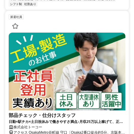
シフト制
社割あり
派遣社員
部品チェック・仕分けスタッフ
日勤×駅チカ×土日祝休みで働きやすさ満点♪月収25万以上稼げて、正社
員も目指せる！図面が読める方は大歓迎◎
株式会社トーコー
アクセス OsakaMetro谷町線 守口〔Osaka2番口徒歩約5分、京阪本線