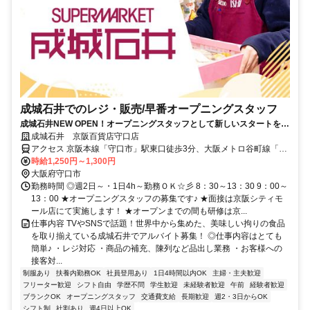
成城石井でのレジ・販売/早番オープニングスタッフ
成城石井NEW OPEN！オープニングスタッフとして新しいスタートを♪
週2日・4h～無理なく自分らしく働く
成城石井 京阪百貨店守口店
アクセス 京阪本線「守口市」駅東口徒歩3分、大阪メトロ谷町線「守
口」駅徒歩7分
時給1,250円～1,300円
大阪府守口市
勤務時間 ◎週2日～・1日4h～勤務ＯＫ☆彡 8：30～13：30 9：00～
13：00 ★オープニングスタッフの募集です♪ ★面接は京阪シティモ
ール店にて実施します！ ★オープンまでの間も研修は京...
仕事内容 TVやSNSで話題！世界中から集めた、美味しい拘りの食品
を取り揃えている成城石井でアルバイト募集！ ◎仕事内容はとても
簡単♪ ・レジ対応 ・商品の補充、陳列など品出し業務 ・お客様への
接客対...
制服あり
扶養内勤務OK
社員登用あり
1日4時間以内OK
主婦・主夫歓迎
フリーター歓迎
シフト自由
学歴不問
学生歓迎
未経験者歓迎
午前
経験者歓迎
ブランクOK
オープニングスタッフ
交通費支給
長期歓迎
週2・3日からOK
シフト制
社割あり
週4日以上OK