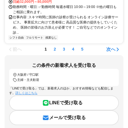
日給32,000円～80,000円
勤務時間・曜日: ✅勤務時間 毎週水曜日 10:00～19:00 ※他の曜日も
ご相談に乗れます。
仕事内容: スキマ時間に医師の診察が受けられる オンライン診療サー
ビス。 事業拡大に向けて患者様に 高品質な医療の提供をしていくた
め、 医師の皆様のお力添えが必要です！ ご自宅などでのオンライン
診...
シフト自由
フルリモート
残業なし
前へ
次へ
1
2
3
4
5
この条件の新着求人を受け取る
大阪府 / 守口駅
主婦・主夫歓迎
「LINEで受け取る」では、新着求人のほか、おすすめ情報なども配信しま
す。
詳しくはこちら
LINEで受け取る
メールで受け取る