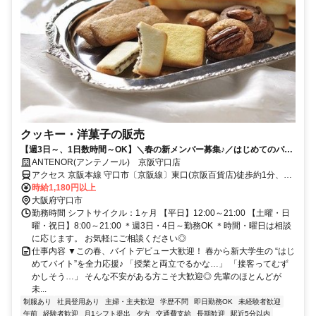
クッキー・洋菓子の販売
【週3日～、1日数時間～OK】＼春の新メンバー募集♪／はじめてのバイ
トは“百貨店スイーツ”で★
ANTENOR(アンテノール) 京阪守口店
アクセス 京阪本線 守口市〔京阪線〕東口(京阪百貨店)徒歩約1分、
OsakaMetro谷町線 守口〔Osaka4番口徒歩約8分、京阪本線 土居（大
時給1,180円以上
阪府）徒歩約11分 守口市駅からすぐ
大阪府守口市
勤務時間 シフトサイクル：1ヶ月 【平日】12:00～21:00 【土曜・日
曜・祝日】8:00～21:00 ＊週3日・4日～勤務OK ＊時間・曜日は相談
に応じます。 お気軽にご相談ください◎
仕事内容 ▼この春、バイトデビュー大歓迎！ 春から新大学生の “はじ
めてバイト”を全力応援♪ 「授業と両立でるかな…」 「接客ってむず
かしそう…」 そんな不安がある方こそ大歓迎◎ 先輩のほとんどが
未...
制服あり
社員登用あり
主婦・主夫歓迎
学歴不問
即日勤務OK
未経験者歓迎
午前
経験者歓迎
月1シフト提出
夕方
交通費支給
長期歓迎
駅近5分以内