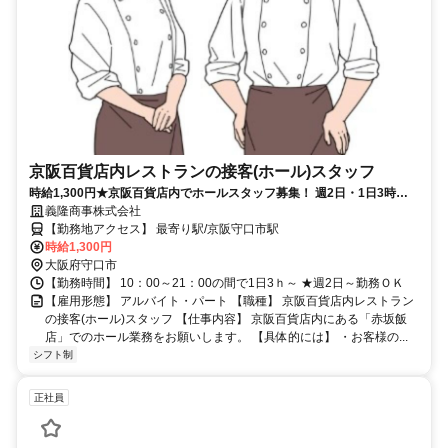
京阪百貨店内レストランの接客(ホール)スタッフ
時給1,300円★京阪百貨店内でホールスタッフ募集！ 週2日・1日3時間
～OK♪未経験の方もお気軽にご応募ください★
義隆商事株式会社
【勤務地アクセス】 最寄り駅/京阪守口市駅
時給1,300円
大阪府守口市
【勤務時間】 10：00～21：00の間で1日3ｈ～ ★週2日～勤務ＯＫ
【雇用形態】 アルバイト・パート 【職種】 京阪百貨店内レストラン
の接客(ホール)スタッフ 【仕事内容】 京阪百貨店内にある「赤坂飯
店」でのホール業務をお願いします。 【具体的には】 ・お客様の...
シフト制
正社員