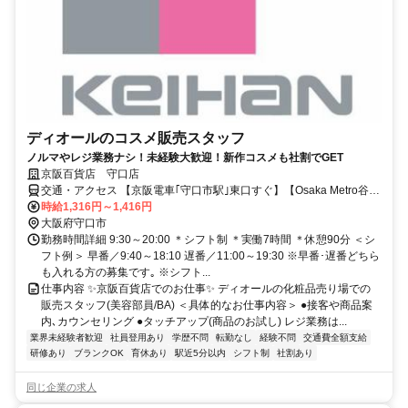
ディオールのコスメ販売スタッフ
ノルマやレジ業務ナシ！未経験大歓迎！新作コスメも社割でGET
京阪百貨店 守口店
交通・アクセス 【京阪電車｢守口市駅｣東口すぐ】【Osaka Metro谷町
線 ｢守口駅｣下車、徒歩5分】
時給1,316円～1,416円
大阪府守口市
勤務時間詳細 9:30～20:00 ＊シフト制 ＊実働7時間 ＊休憩90分 ＜シ
フト例＞ 早番／9:40～18:10 遅番／11:00～19:30 ※早番･遅番どちら
も入れる方の募集です｡ ※シフト...
仕事内容 ✨京阪百貨店でのお仕事✨ ディオールの化粧品売り場での
販売スタッフ(美容部員/BA) ＜具体的なお仕事内容＞ ●接客や商品案
内､カウンセリング ●タッチアップ(商品のお試し) レジ業務は...
業界未経験者歓迎
社員登用あり
学歴不問
転勤なし
経験不問
交通費全額支給
研修あり
ブランクOK
育休あり
駅近5分以内
シフト制
社割あり
同じ企業の求人