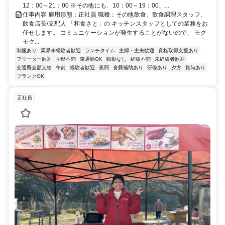
12：00～21：00 ※その他にも、10：00～19：00、...
仕事内容 雇用形態：正社員 職種：その他飲食、飲食調理スタッフ、
飲食店長/支配人 「和食さと」の キッチンスタッフとしての業務をお
任せします。 コミュニケーションが発生することがないので、 モク
モク...
制服あり
業界未経験者歓迎
ランチタイム
主婦・主夫歓迎
資格取得支援あり
フリーター歓迎
学歴不問
車通勤OK
転勤なし
経験不問
未経験者歓迎
交通費全額支給
午前
経験者歓迎
夜間
食費補助あり
研修あり
夕方
賞与あり
ブランクOK
正社員