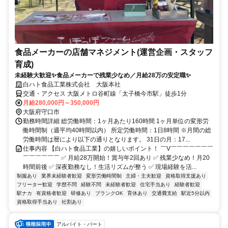
食品メーカーの店舗マネジメント(運営企画・スタッフ
育成)
未経験大歓迎✨食品メーカーで残業少なめ／月給28万の安定職✨
白ハト食品工業株式会社 大阪本社
交通・アクセス 大阪メトロ谷町線「太子橋今市駅」徒歩1分
月給280,000円～350,000円
大阪府守口市
勤務時間詳細 総労働時間：1ヶ月あたり160時間 1ヶ月単位の変形労
働時間制（週平均40時間以内） 所定労働時間：1日8時間 ※月間の総
労働時間は暦により以下の通りとなります。 31日の月：17...
仕事内容 【白ハト食品工業】の嬉しいポイント！ ￣V￣￣￣￣￣￣￣
￣￣￣￣￣￣ ✅ 月給28万開始！賞与年2回あり ✅ 残業少なめ！月20
時間前後 ✅ 深夜勤務なし！生活リズムが整う ✅ 現場経験を活...
制服あり
業界未経験者歓迎
変形労働時間制
主婦・主夫歓迎
資格取得支援あり
フリーター歓迎
学歴不問
経験不問
未経験者歓迎
住宅手当あり
経験者歓迎
駅ナカ
有資格者歓迎
研修あり
ブランクOK
育休あり
交通費支給
駅近5分以内
資格取得手当あり
社割あり
アルバイト・パート