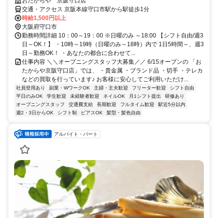
おたからや 京阪守口店
交通・アクセス 京阪本線守口市駅から駅徒歩1分
時給1,500円以上
大阪府守口市
勤務時間詳細 10：00～19：00 ※日曜のみ ～18:00 【シフト自由/週3
日～OK！】 ・10時～19時（日曜のみ～18時）内で 1日5時間～、週3
日～勤務OK！ ・あなたの都合に合わせて...
仕事内容 ＼＼オープニングスタッフ大募集／／ 6/15オープンの 「お
たからや京阪守口店」では、 ・貴金属 ・ブランド品 ・切手 ・テレカ
などの買取を行っています♪ お客様に安心してご利用いただけ...
社員登用あり
副業・WワークOK
主婦・主夫歓迎
フリーター歓迎
シフト自由
平日のみOK
学生歓迎
未経験者歓迎
ネイルOK
月1シフト提出
研修あり
オープニングスタッフ
交通費支給
長期歓迎
フルタイム歓迎
駅近5分以内
週2・3日からOK
シフト制
ピアスOK
髪型・髪色自由
アルバイト・パート