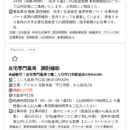
14:00（実働3時間）：洗浄 ※週3～4日程度勤務 ★勤務開始日につい
ては内定後にご連絡いたします。 お気軽にご相談くだ...
募集要項 職種 調理補助・洗浄／社員食堂 雇用形態 パート 仕事内容
パート採用の調理補助・洗浄スタッフを募集しています。 昼食５８
０食程の大手企業社員食堂での調理補助・洗浄業務のお仕事です。
社...
主婦・主夫歓迎
60代も応募可
固定時間制
未経験者歓迎
制服貸与
ブランクOK
交通費支給
長期歓迎
土日祝休み
食事補助あり
アルバイト・パート
在宅専門薬局 調剤補助
未経験可！在宅専門薬局で働こう◎守口市駅徒歩2分/km48c
ここいろ薬局 守口店 (IKOI GROUP)
交通・アクセス 京阪本線「守口市駅」から徒歩2分
時給1,177円
大阪府守口市
勤務時間詳細 9：00～19：00 └週3日・上記時間内で5時間以上 ※履
歴書の本人記入欄へ希望勤務時間帯をご記入ください
仕事内容 【仕事内容】 ・薬のピッキング（医薬品を棚から集める作
業） ・薬の仕分け、分包(服用分ごとに袋で包む作業) ・資料作成(簡
単なPC入力等) ・その他薬局に関する業務 【エントリーいただく方...
制服あり
業界未経験者歓迎
主婦・主夫歓迎
フリーター歓迎
バイク通勤OK