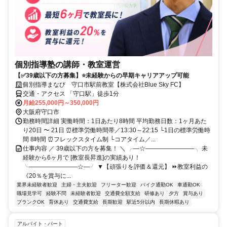
個別指導塾の講師・教室運営
【✅39歳以下の方募集】⭐未経験からの早期キャリアアップ可能
個別指導まなび 守口市駅前教室【株式会社Blue Sky FC】
交通・アクセス 「守口駅」徒歩1分
月給255,000円～350,000円
大阪府守口市
勤務時間詳細 実働時間：1日あたり8時間 平均勤務日数：1ヶ月あた
り20日 〜 21日 ⏰標準労働時間帯／13:30～22:15 └1日の標準労働時
間 8時間 ⏰フレックスタイム制 └コアタイム／...
仕事内容 ／ 39歳以下の方を募集！ ＼ ╭―☆――――――――╮ 未
経験から6ヶ月で [教室長昇進]の実績あり！
╰――――――――☆―╯ ▼【頑張りを評価＆還元】 ⏩教室利益の
《20％を賞与に...
業界未経験者歓迎
主婦・主夫歓迎
フリーター歓迎
バイク通勤OK
車通勤OK
職場見学可
経験不問
未経験者歓迎
交通費全額支給
研修あり
夕方
賞与あり
ブランクOK
育休あり
交通費支給
長期歓迎
駅近5分以内
長期休暇あり
アルバイト・パート