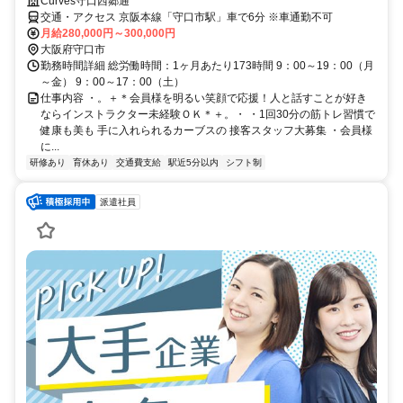
Curves守口西郷通
交通・アクセス 京阪本線「守口市駅」車で6分 ※車通勤不可
月給280,000円～300,000円
大阪府守口市
勤務時間詳細 総労働時間：1ヶ月あたり173時間 9：00～19：00（月
～金） 9：00～17：00（土）
仕事内容 ・。＋＊会員様を明るい笑顔で応援！人と話すことが好き
ならインストラクター未経験ＯＫ＊＋。・ ・1回30分の筋トレ習慣で
健康も美も 手に入れられるカーブスの 接客スタッフ大募集 ・会員様
に...
研修あり
育休あり
交通費支給
駅近5分以内
シフト制
派遣社員