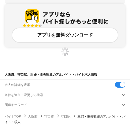
アプリを無料ダウンロード
大阪府、守口駅、主婦・主夫歓迎のアルバイト・バイト求人情報
求人の詳細を表示
条件を追加・変更して検索
市区町村を追加・変更
関連キーワード
完全在宅ワーク 全国
シール貼り 在宅
現在地周辺
ガチャガチャ
犬カフェ
大阪府
駅を追加・変更
バイトTOP
大阪府
守口市
守口駅
主婦・主夫歓迎のアルバイト・バ
大阪府
すべて
イト・求人
大阪市
すべて
職種を追加・変更
JR京都線
都島区
福島区
此花区
西区
港区
大正区
天王寺区
浪速区
西淀川区
東淀川区
東成区