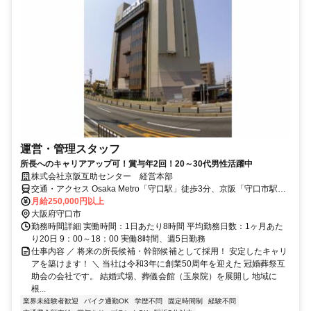
運営・管理スタッフ
所長へのキャリアアップ可！賞与年2回！20～30代男性活躍中
株式会社京阪互助センター 経営本部
交通・アクセス Osaka Metro「守口駅」徒歩3分、京阪「守口市駅」
徒歩8分
月給250,000円以上
大阪府守口市
勤務時間詳細 実働時間：1日あたり8時間 平均勤務日数：1ヶ月あた
り20日 9：00～18：00 実働8時間、週5日勤務
仕事内容 ／ 将来の所長候補・幹部候補として採用！ 安定したキャリ
アを築けます！ ＼ 当社は令和3年に創業50周年を迎えた 冠婚葬祭互
助会の会社です。 結婚式場、葬儀会館（玉泉院）を展開し 地域に
根...
業界未経験者歓迎
バイク通勤OK
学歴不問
固定時間制
経験不問