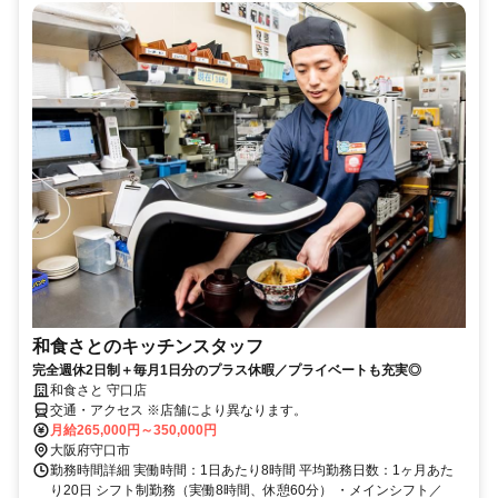
和食さとのキッチンスタッフ
完全週休2日制＋毎月1日分のプラス休暇／プライベートも充実◎
和食さと 守口店
交通・アクセス ※店舗により異なります。
月給265,000円～350,000円
大阪府守口市
勤務時間詳細 実働時間：1日あたり8時間 平均勤務日数：1ヶ月あた
り20日 シフト制勤務（実働8時間、休憩60分） ・メインシフト／