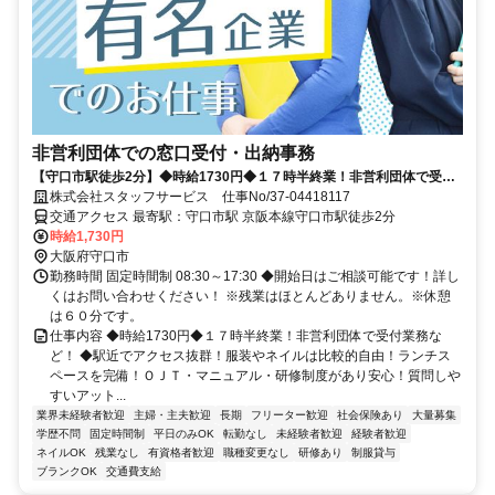
非営利団体での窓口受付・出納事務
【守口市駅徒歩2分】◆時給1730円◆１７時半終業！非営利団体で受付
業務など！ 直接雇用実績あり！
株式会社スタッフサービス 仕事No/37-04418117
交通アクセス 最寄駅：守口市駅 京阪本線守口市駅徒歩2分
時給1,730円
大阪府守口市
勤務時間 固定時間制 08:30～17:30 ◆開始日はご相談可能です！詳し
くはお問い合わせください！ ※残業はほとんどありません。※休憩
は６０分です。
仕事内容 ◆時給1730円◆１７時半終業！非営利団体で受付業務な
ど！ ◆駅近でアクセス抜群！服装やネイルは比較的自由！ランチス
ペースを完備！ＯＪＴ・マニュアル・研修制度があり安心！質問しや
すいアット...
業界未経験者歓迎
主婦・主夫歓迎
長期
フリーター歓迎
社会保険あり
大量募集
学歴不問
固定時間制
平日のみOK
転勤なし
未経験者歓迎
経験者歓迎
ネイルOK
残業なし
有資格者歓迎
職種変更なし
研修あり
制服貸与
ブランクOK
交通費支給