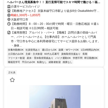
ヘルパーさん増員募集中！！ 直行直帰可能でスキマ時間で働ける！福利
厚生も充実！ 今こそ！地域・社会貢献の為に❝あなた❞が必要です。
介護サービスのハイジ
SNSにて会社の雰囲気や福利厚生など応募者の方に向けて絶賛公開中！
【勤務地アクセス】 京阪本線守口市駅より徒歩8分 OsakaMetro守口
是非一度ご覧ください♪ ☆Instagram：
駅より徒歩5分
時給1,300円～1,855円
https://www.instagram.com/kaigo_haiji/
大阪府守口市
【勤務時間】 8：00～20：00の間で時間・曜日・日数応相談 ※週１
日～相談可能 ※1日2時間～相談可能
【雇用形態】 アルバイト・パート 【職種】 訪問介護の登録ヘルパ
ー、パートヘルパーさん 【仕事内容】 ホームヘルパーとして門真
市・守口市を中心に各利用者様宅にてサービス提供をお願いします。
・身体...
扶養内勤務OK
社員登用あり
週1日からOK
副業・WワークOK
1日4時間以内OK
土日祝のみOK
主婦・主夫歓迎
60代も応募可
資格取得支援あり
長期
フリーター歓迎
産休・育休取得実績あり
バイク通勤OK
学歴不問
即日勤務OK
職場見学可
平日のみOK
転勤なし
経験者歓迎
残業なし
正社員