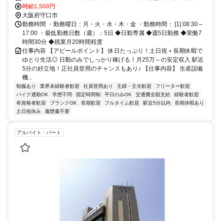
守口市〔京阪線〕東口徒歩約10分、OsakaMetro谷町線 大日6番口徒
時給1,500円
歩約15分 門真市や寝屋川市、枚方市、大阪市旭区・城東区・鶴見区
大阪府守口市
などから通うスタッフもいます！
勤務時間 ・勤務曜日：月・火・水・木・金 ・勤務時間： [1] 08:30～
17:00 ・最低勤務日数（週）：5日 ◆日勤専属 ◆週5日勤務 ◆実働7
時間30分 ◆残業月20時間程度
仕事内容 【アピールポイント】 休日たっぷり！土日祝＋長期休暇で
ゆとり生活◎ 日勤のみでしっかり稼げる！月25万～の安定収入 駅近
5分の好立地！正社員登用のチャンスもあり♪ 【仕事内容】 生産設備
機...
制服あり
業界未経験者歓迎
社員登用あり
主婦・主夫歓迎
フリーター歓迎
バイク通勤OK
学歴不問
固定時間制
平日のみOK
交通費全額支給
経験者歓迎
有資格者歓迎
ブランクOK
長期歓迎
フルタイム歓迎
駅近5分以内
長期休暇あり
土日祝休み
履歴書不要
アルバイト・パート