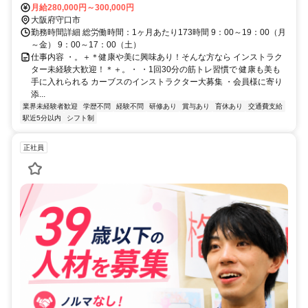
月給280,000円～300,000円
大阪府守口市
勤務時間詳細 総労働時間：1ヶ月あたり173時間 9：00～19：00（月
～金） 9：00～17：00（土）
仕事内容 ・。＋＊健康や美に興味あり！そんな方なら インストラク
ター未経験大歓迎！＊＋。・ ・1回30分の筋トレ習慣で 健康も美も
手に入れられる カーブスのインストラクター大募集 ・会員様に寄り
添...
業界未経験者歓迎
学歴不問
経験不問
研修あり
賞与あり
育休あり
交通費支給
駅近5分以内
シフト制
正社員