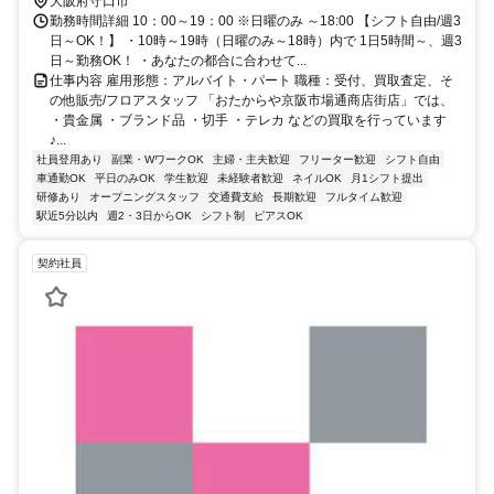
大阪府守口市
勤務時間詳細 10：00～19：00 ※日曜のみ ～18:00 【シフト自由/週3
日～OK！】 ・10時～19時（日曜のみ～18時）内で 1日5時間～、週3
日～勤務OK！ ・あなたの都合に合わせて...
仕事内容 雇用形態：アルバイト・パート 職種：受付、買取査定、そ
の他販売/フロアスタッフ 「おたからや京阪市場通商店街店」では、
・貴金属 ・ブランド品 ・切手 ・テレカ などの買取を行っています
♪...
社員登用あり
副業・WワークOK
主婦・主夫歓迎
フリーター歓迎
シフト自由
車通勤OK
平日のみOK
学生歓迎
未経験者歓迎
ネイルOK
月1シフト提出
研修あり
オープニングスタッフ
交通費支給
長期歓迎
フルタイム歓迎
駅近5分以内
週2・3日からOK
シフト制
ピアスOK
契約社員