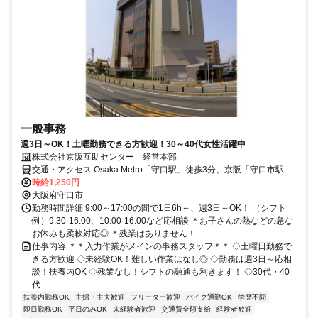
一般事務
週3日～OK！土曜勤務できる方歓迎！30～40代女性活躍中
株式会社京阪互助センター 経営本部
交通・アクセス Osaka Metro「守口駅」徒歩3分、京阪「守口市駅」
徒歩8分
時給1,250円
大阪府守口市
勤務時間詳細 9:00～17:00の間で1日6h～、週3日～OK！ （シフト
例）9:30-16:00、10:00-16:00など応相談 ＊お子さんの熱などの急な
お休みも柔軟対応◎ ＊残業はありません！
仕事内容 ＊＊入力作業がメインの事務スタッフ＊＊ ◇土曜日勤務で
きる方歓迎 ◇未経験OK！難しい作業はなし◎ ◇勤務は週3日～応相
談！扶養内OK ◇残業なし！シフトの融通も利きます！ ◇30代・40
代...
扶養内勤務OK
主婦・主夫歓迎
フリーター歓迎
バイク通勤OK
学歴不問
即日勤務OK
平日のみOK
未経験者歓迎
交通費全額支給
経験者歓迎