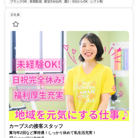
ブランクOK
長期歓迎
駅近5分以内
週2・3日からOK
シフト制
正社員
カーブスの接客スタッフ
賞与年2回など厚待遇！しっかり休めて私生活充実！