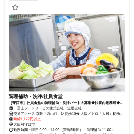
調理補助・洗浄/社員食堂
［守口市］社員食堂の調理補助・洗浄パート大募集◆扶養内勤務可◆土
日祝日お休みです
一冨士フードサービス株式会社 近畿支社
交通アクセス 京阪「西山荘」駅徒歩10分 大阪メトロ「大日」徒歩15
分
時給1,177円以上
大阪府守口市
勤務時間・曜日 9:00～14:00（実働5時間）：調理補助 11:00～