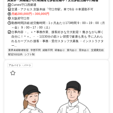
異業界・異職種からの転職者も多数在籍中！女性多数活躍中の職場
Curves守口西郷通
交通・アクセス 京阪本線「守口市駅」車で6分 ※車通勤不可
月給280,000円～300,000円
大阪府守口市
勤務時間詳細 総労働時間：1ヶ月あたり173時間 9：00～19：00（月
～金） 9：00～17：00（土）
仕事内容 ・。＋＊事務作業、接客好きな方大歓迎！ 働きながら輝く
自分に！＊＋。・ ・1日30分の筋トレ習慣で健康も美も 手に入れら
れるカーブスの 接客・事務・受付スタッフ大募集 ・インストラクタ
ー...
業界未経験者歓迎
学歴不問
経験不問
研修あり
賞与あり
育休あり
交通費支給
駅近5分以内
シフト制
アルバイト・パート