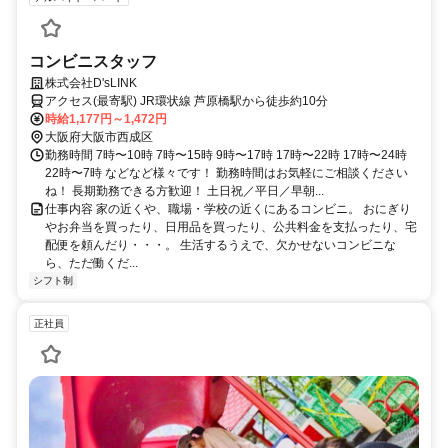
コンビニスタッフ
株式会社D'sLINK
アクセス(最寄駅) JR環状線 芦原橋駅から徒歩約10分
時給1,177円～1,472円
大阪府大阪市西成区
勤務時間 7時〜10時 7時〜15時 9時〜17時 17時〜22時 17時〜24時
22時〜7時 などなど様々です！ 勤務時間はお気軽にご相談ください
ね！ 長期勤務できる方歓迎！ 土日祝／平日／早朝...
仕事内容 家の近くや、職場・学校の近くにあるコンビニ。 おにぎり
やお弁当を買ったり、日用品を買ったり、公共料金を支払ったり、宅
配便を頼んだり・・・。 生活するうえで、欠かせないコンビニな
ら、ただ働くだ...
シフト制
正社員