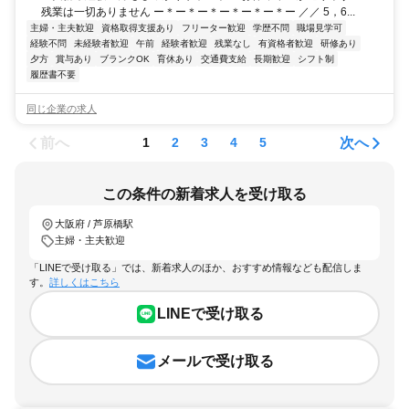
残業は一切ありません ー＊ー＊ー＊ー＊ー＊ー＊ー ／／ 5，6...
主婦・主夫歓迎
資格取得支援あり
フリーター歓迎
学歴不問
職場見学可
経験不問
未経験者歓迎
午前
経験者歓迎
残業なし
有資格者歓迎
研修あり
夕方
賞与あり
ブランクOK
育休あり
交通費支給
長期歓迎
シフト制
履歴書不要
同じ企業の求人
前へ
次へ
1
2
3
4
5
この条件の新着求人を受け取る
大阪府 / 芦原橋駅
主婦・主夫歓迎
「LINEで受け取る」では、新着求人のほか、おすすめ情報なども配信しま
す。
詳しくはこちら
LINEで受け取る
メールで受け取る