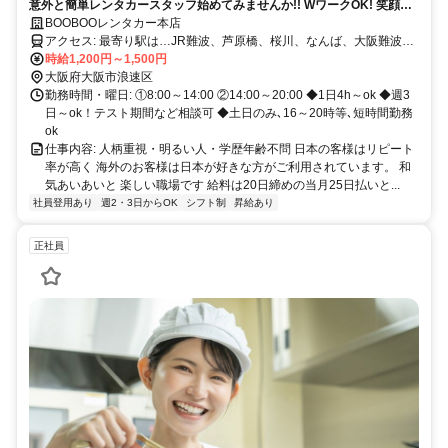
意外と簡単レンタカースタッフ始めてみませんか!! WワークOK! 笑顔の
素敵なあなたを待っています!!（平日週3日～ /8-14時/14-20時）
BOOBOOレンタカー本店
アクセス: 最寄り駅は…JR難波、芦原橋、桜川、なんば、大阪難波、
など各線よりアクセス便利です
時給1,200円～1,500円
大阪府大阪市浪速区
勤務時間・曜日: ①8:00～14:00 ②14:00～20:00 ◆1日4h～ok ◆週3
日～ok！テスト期間など相談可 ◆土日のみ､16～20時等､短時間勤務
ok
仕事内容: 人柄重視・明るい人・学歴年齢不問 日本の客様はリピート
率が高く 海外のお客様は日本が好きな方がご利用されています。 和
気あいあいと 楽しい職場です 給料は20日締めの当月25日払いと...
社員登用あり
週2・3日からOK
シフト制
昇給あり
正社員