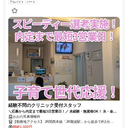
アルバイト・パート
経験不問のクリニック受付スタッフ
＼応募から内定まで最短3日営業日！／ 未経験・無資格OK！ 水・金・
おおの耳鼻咽喉科
土のみ×週2日～ 無理なく働ける環境です♪
【勤務地アクセス】 JR関西本線「JR難波駅」から徒歩で約1分
Osaka Metro四つ橋線「なんば駅」から徒歩で約3分 南海本線「なん
時給1,300円