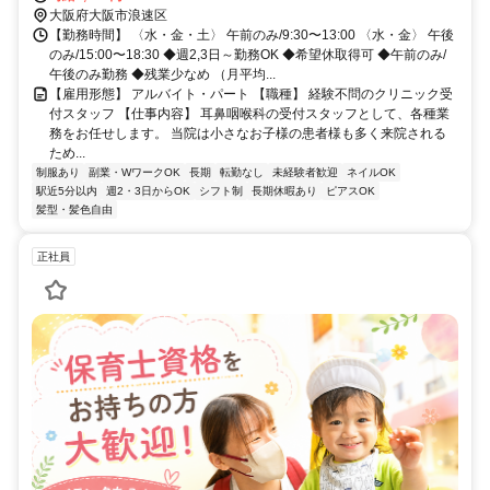
ば駅」から徒歩で約5分 ＊駅チカ好立地 〇自転車通勤OK（無料駐輪
大阪府大阪市浪速区
場あり）
【勤務時間】 〈水・金・土〉 午前のみ/9:30〜13:00 〈水・金〉 午後
のみ/15:00〜18:30 ◆週2,3日～勤務OK ◆希望休取得可 ◆午前のみ/
午後のみ勤務 ◆残業少なめ （月平均...
【雇用形態】 アルバイト・パート 【職種】 経験不問のクリニック受
付スタッフ 【仕事内容】 耳鼻咽喉科の受付スタッフとして、各種業
務をお任せします。 当院は小さなお子様の患者様も多く来院される
ため...
制服あり
副業・WワークOK
長期
転勤なし
未経験者歓迎
ネイルOK
駅近5分以内
週2・3日からOK
シフト制
長期休暇あり
ピアスOK
髪型・髪色自由
正社員