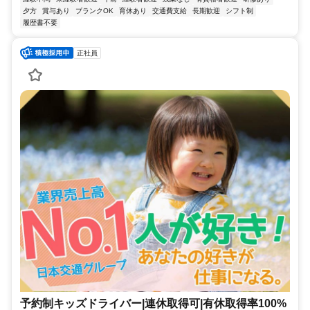
夕方
賞与あり
ブランクOK
育休あり
交通費支給
長期歓迎
シフト制
履歴書不要
正社員
予約制キッズドライバー|連休取得可|有休取得率100%