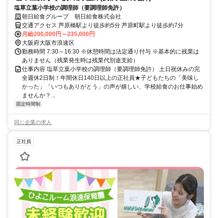
塩草立葉小学校の調理師（要調理師免許）
朝日給食グループ 朝日給食株式会社
交通アクセス 芦原橋駅より徒歩約5分 芦原町駅より徒歩約7分
月給200,000円～235,000円
大阪府大阪市浪速区
勤務時間 7:30～16:30 ※休憩時間は法定通り付与 ※基本的に残業は
ありません（残業発生時は残業代別途支給）
仕事内容 塩草立葉小学校の調理師（要調理師免許） 土日祝休みの完
全週休2日制！年間休日140日以上の正社員★子どもたちの「美味し
かった」「いつもありがとう」の声が嬉しい、学校給食のお仕事始め
ませんか？...
固定時間制
同じ企業の求人
正社員