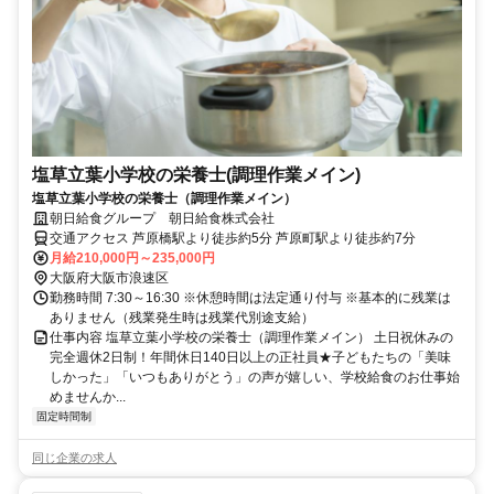
塩草立葉小学校の栄養士(調理作業メイン)
塩草立葉小学校の栄養士（調理作業メイン）
朝日給食グループ 朝日給食株式会社
交通アクセス 芦原橋駅より徒歩約5分 芦原町駅より徒歩約7分
月給210,000円～235,000円
大阪府大阪市浪速区
勤務時間 7:30～16:30 ※休憩時間は法定通り付与 ※基本的に残業は
ありません（残業発生時は残業代別途支給）
仕事内容 塩草立葉小学校の栄養士（調理作業メイン） 土日祝休みの
完全週休2日制！年間休日140日以上の正社員★子どもたちの「美味
しかった」「いつもありがとう」の声が嬉しい、学校給食のお仕事始
めませんか...
固定時間制
同じ企業の求人