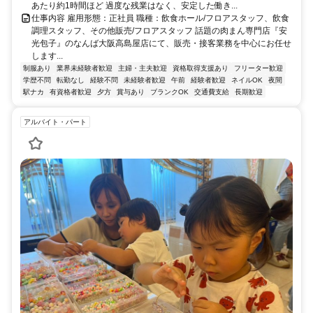
あたり約1時間ほど 過度な残業はなく、安定した働き...
仕事内容 雇用形態：正社員 職種：飲食ホール/フロアスタッフ、飲食
調理スタッフ、その他販売/フロアスタッフ 話題の肉まん専門店『安
光包子』のなんば大阪高島屋店にて、販売・接客業務を中心にお任せ
します...
制服あり
業界未経験者歓迎
主婦・主夫歓迎
資格取得支援あり
フリーター歓迎
学歴不問
転勤なし
経験不問
未経験者歓迎
午前
経験者歓迎
ネイルOK
夜間
駅ナカ
有資格者歓迎
夕方
賞与あり
ブランクOK
交通費支給
長期歓迎
アルバイト・パート