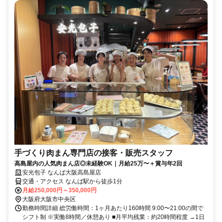
手づくり肉まん専門店の接客・販売スタッフ
高島屋内の人気肉まん店◎未経験OK｜月給25万〜＋賞与年2回
安光包子 なんば大阪高島屋店
交通・アクセス なんば駅から徒歩1分
月給250,000円～350,000円
大阪府大阪市中央区
勤務時間詳細 総労働時間：1ヶ月あたり160時間 9:00〜21:00の間で
シフト制 ※実働8時間／休憩あり ■月平均残業：約20時間程度 →1日