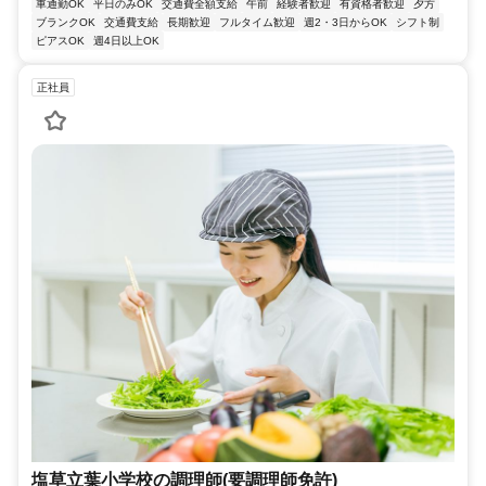
車通勤OK
平日のみOK
交通費全額支給
午前
経験者歓迎
有資格者歓迎
夕方
ブランクOK
交通費支給
長期歓迎
フルタイム歓迎
週2・3日からOK
シフト制
ピアスOK
週4日以上OK
正社員
塩草立葉小学校の調理師(要調理師免許)