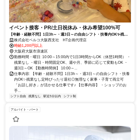
イベント接客・PR/土日祝休み・休み希望100%可
【年齢・経験不問】1日3h～・週3日～の自由シフト・扶養内OK✨残業
なし定時ぴったり退社◎無理なく家事・子育て両立可「お話し好き」が
株式会社ベルコ大阪西支社 HT企画代理店
活かせる仕事です♪
時給1,200円以上
大阪府大阪市浪速区
勤務時間・曜日: 10:00～15:00内で1日3時間からOK（休憩1時間） ・
残業なし ・曜日・時間固定OK、週や月、季節に応じて変動もOK ・
週3日～OK 【勤務時間例】 10:00～...
仕事内容: 【年齢・経験不問】1日3h～・週3日～の自由シフト・扶養
内OK✨残業なし定時ぴったり退社◎無理なく家事・子育て両立可
「お話し好き」が活かせる仕事です♪ 【仕事内容】 ・ショップのお
手...
シフト自由
残業なし
駅近5分以内
シフト制
アルバイト・パート