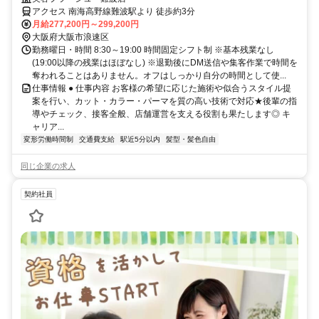
アクセス 南海高野線難波駅より 徒歩約3分
月給277,200円～299,200円
大阪府大阪市浪速区
勤務曜日・時間 8:30～19:00 時間固定シフト制 ※基本残業なし
(19:00以降の残業はほぼなし) ※退勤後にDM送信や集客作業で時間を
奪われることはありません。オフはしっかり自分の時間として使...
仕事情報 ● 仕事内容 お客様の希望に応じた施術や似合うスタイル提
案を行い、カット・カラー・パーマを質の高い技術で対応★後輩の指
導やチェック、接客全般、店舗運営を支える役割も果たします◎ キ
ャリア...
変形労働時間制
交通費支給
駅近5分以内
髪型・髪色自由
同じ企業の求人
契約社員