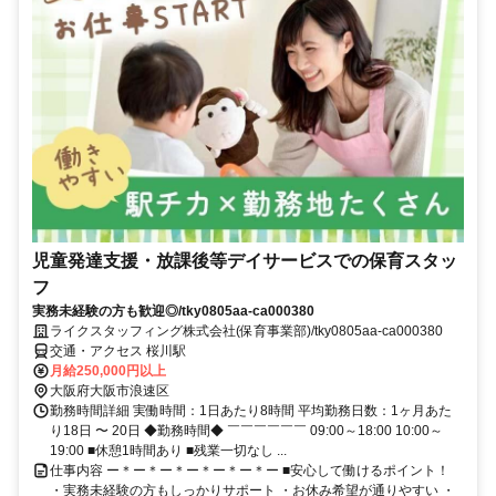
児童発達支援・放課後等デイサービスでの保育スタッ
フ
実務未経験の方も歓迎◎/tky0805aa-ca000380
ライクスタッフィング株式会社(保育事業部)/tky0805aa-ca000380
交通・アクセス 桜川駅
月給250,000円以上
大阪府大阪市浪速区
勤務時間詳細 実働時間：1日あたり8時間 平均勤務日数：1ヶ月あた
り18日 〜 20日 ◆勤務時間◆ ￣￣￣￣￣￣ 09:00～18:00 10:00～
19:00 ■休憩1時間あり ■残業一切なし ...
仕事内容 ー＊ー＊ー＊ー＊ー＊ー＊ー ■安心して働けるポイント！
・実務未経験の方もしっかりサポート ・お休み希望が通りやすい ・