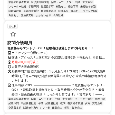
業界未経験者歓迎
変形労働時間制
副業・WワークOK
主婦・主夫歓迎
フリーター歓迎
学歴不問
職場見学可
転勤なし
経験不問
未経験者歓迎
経験者歓迎
有資格者歓迎
食費補助あり
研修あり
賞与あり
ブランクOK
育休あり
交通費支給
まかないあり
長期歓迎
正社員
訪問介護職員
無資格からエントリーOK！経験者は優遇します♪賞与あり！！
ケアセンター心温(シオン)
交通・アクセス ｢大国町駅｣｢今宮戎駅｣徒歩2分 ※転勤なし ※自転車
通勤可
月給280,000円以上
大阪府大阪市浪速区
勤務時間詳細 総労働時間：1ヶ月あたり173時間 8:00～19:00(実働8
時間) お子さんの急な発熱や保育園の送迎など 家庭の事情は都度考慮
いたします。
仕事内容 POINT―――――――――――― ＊無資格からエントリー
OK！ ＊資格取得支援制度あり ＊取得費用も会社が完全負担 ＊服装・
髪型・髪色自由の職場 ＊しっかりと育てます♪ ＊賞与あり！ ――...
業界未経験者歓迎
副業・WワークOK
主婦・主夫歓迎
フリーター歓迎
学歴不問
経験不問
未経験者歓迎
午前
経験者歓迎
夜間
有資格者歓迎
夕方
賞与あり
交通費支給
駅近5分以内
シフト制
服装自由
髪型・髪色自由