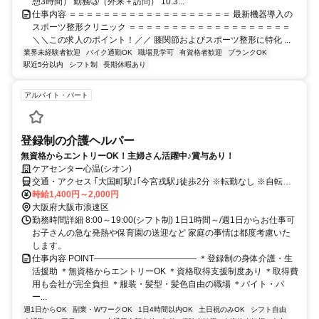
憩3時間） 勤務③（外来＋訪問） 10:3...
仕事内容 ＝＝＝＝＝＝＝＝＝＝＝＝＝＝＝＝＝＝＝ 最新機器導入の
スポーツ整形クリニック ＝＝＝＝＝＝＝＝＝＝＝＝＝＝＝＝＝＝＝
＼＼この求人のポイント！／／ 膝関節およびスポーツ整形に特化 ...
業界未経験者歓迎
バイク通勤OK
職場見学可
有資格者歓迎
ブランクOK
駅近5分以内
シフト制
長期休暇あり
アルバイト・パート
登録制の介護ヘルパー
無資格からエントリーOK！主婦さん活躍中♪賞与あり！
ケアセンター心温(シオン)
交通・アクセス ｢大国町駅｣｢今宮戎駅｣徒歩2分 ※転勤なし ※自転車
通勤可
時給1,400円～2,000円
大阪府大阪市浪速区
勤務時間詳細 8:00～19:00(シフト制) 1日1時間～/週1日からお仕事可
お子さんの急な発熱や保育園の送迎など 家庭の事情は都度考慮いた
します。
仕事内容 POINT―――――――――――― ＊登録制の身体介護・生
活援助 ＊無資格からエントリーOK ＊資格取得支援制度あり ＊取得費
用も会社が完全負担 ＊服装・髪型・髪色自由の職場 ＊バイト・パ
ー...
週1日からOK
副業・WワークOK
1日4時間以内OK
土日祝のみOK
シフト自由