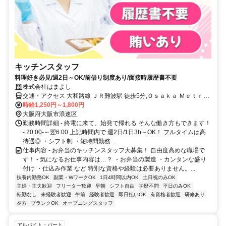
キッチンスタッフ
料理好き必見/週2日～OK/前借り制度あり/面接時履歴書不要
株式会社はまよし
交通・アクセス 大和路線 ＪＲ難波駅 徒歩5分,Ｏｓａｋａ Ｍｅｔｒｏ
千日前線 桜川駅 徒歩6分,阪神なんば線 大阪難波駅 徒歩8分
時給1,250円～1,800円
大阪府大阪市浪速区
勤務時間詳細 - 終電に来て、始発で帰れる そんな働き方もできます！
- 20:00-～翌6:00 上記時間内で 週2日/1日3h～OK！ フルタイムは高
待遇◎ ・シフト制 ・短時間勤務 ...
仕事内容 - お弁当のキッチンスタッフ大募集！ 自由度高めな職場で
す！ - 気になるお仕事内容は…？ ・お弁当の製造 ・カンタンな盛り
付け ・仕込み作業 など 特別な資格や経験は必要ありません。...
扶養内勤務OK
副業・WワークOK
1日4時間以内OK
土日祝のみOK
主婦・主夫歓迎
フリーター歓迎
早朝
シフト自由
学歴不問
平日のみOK
転勤なし
未経験者歓迎
午前
経験者歓迎
即日払いOK
有資格者歓迎
研修あり
夕方
ブランクOK
オープニングスタッフ
アルバイト・パート