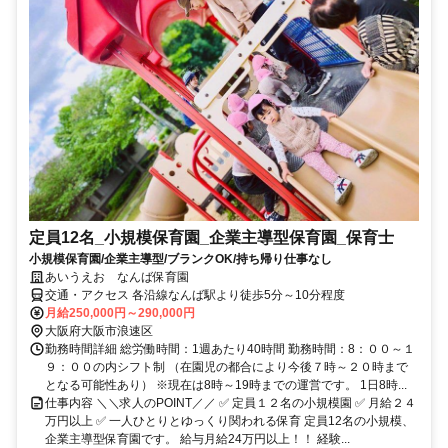
定員12名_小規模保育園_企業主導型保育園_保育士
小規模保育園/企業主導型/ブランクOK/持ち帰り仕事なし
あいうえお なんば保育園
交通・アクセス 各沿線なんば駅より徒歩5分～10分程度
月給250,000円～290,000円
大阪府大阪市浪速区
勤務時間詳細 総労働時間：1週あたり40時間 勤務時間：8：００～１
９：００の内シフト制 （在園児の都合により今後７時～２０時まで
となる可能性あり） ※現在は8時～19時までの運営です。 1日8時...
仕事内容 ＼＼求人のPOINT／／ ✅ 定員１２名の小規模園 ✅ 月給２４
万円以上 ✅ 一人ひとりとゆっくり関われる保育 定員12名の小規模、
企業主導型保育園です。 給与月給24万円以上！！ 経験...