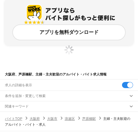
アプリを無料ダウンロード
大阪府、芦原橋駅、主婦・主夫歓迎のアルバイト・バイト求人情報
求人の詳細を表示
条件を追加・変更して検索
市区町村を追加・変更
関連キーワード
完全在宅ワーク 全国
シール貼り 在宅
現在地周辺
ガチャガチャ
犬カフェ
大阪府
駅を追加・変更
バイトTOP
大阪府
大阪市
浪速区
芦原橋駅
主婦・主夫歓迎の
大阪府
すべて
アルバイト・バイト・求人
大阪市
すべて
職種を追加・変更
JR京都線
都島区
福島区
此花区
西区
港区
大正区
天王寺区
浪速区
西淀川区
東淀川区
東成区
島本駅
高槻駅
摂津富田駅
JR総持寺駅
茨木駅
千里丘駅
岸辺駅
吹田駅
東淀川駅
飲食・フードサービス
生野区
旭区
城東区
阿倍野区
住吉区
東住吉区
西成区
淀川区
鶴見区
住之江区
特徴を追加・変更