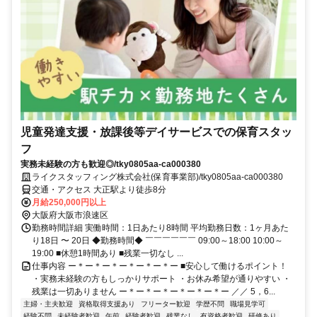
児童発達支援・放課後等デイサービスでの保育スタッ
フ
実務未経験の方も歓迎◎/tky0805aa-ca000380
ライクスタッフィング株式会社(保育事業部)/tky0805aa-ca000380
交通・アクセス 大正駅より徒歩8分
月給250,000円以上
大阪府大阪市浪速区
勤務時間詳細 実働時間：1日あたり8時間 平均勤務日数：1ヶ月あた
り18日 〜 20日 ◆勤務時間◆ ￣￣￣￣￣￣ 09:00～18:00 10:00～
19:00 ■休憩1時間あり ■残業一切なし ...
仕事内容 ー＊ー＊ー＊ー＊ー＊ー＊ー ■安心して働けるポイント！
・実務未経験の方もしっかりサポート ・お休み希望が通りやすい ・
残業は一切ありません ー＊ー＊ー＊ー＊ー＊ー＊ー ／／ 5，6...
主婦・主夫歓迎
資格取得支援あり
フリーター歓迎
学歴不問
職場見学可
経験不問
未経験者歓迎
午前
経験者歓迎
残業なし
有資格者歓迎
研修あり