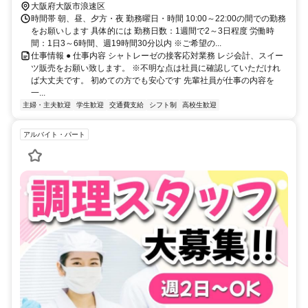
大阪府大阪市浪速区
時間帯 朝、昼、夕方・夜 勤務曜日・時間 10:00～22:00の間での勤務
をお願いします 具体的には 勤務日数：1週間で2～3日程度 労働時
間：1日3～6時間、週19時間30分以内 ※ご希望の...
仕事情報 ● 仕事内容 シャトレーゼの接客応対業務 レジ会計、スイー
ツ販売をお願い致します。 ※不明な点は社員に確認していただけれ
ば大丈夫です。 初めての方でも安心です 先輩社員が仕事の内容を
一...
主婦・主夫歓迎
学生歓迎
交通費支給
シフト制
高校生歓迎
アルバイト・パート