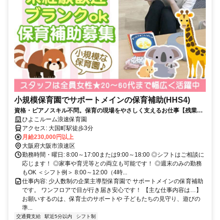
小規模保育園でサポートメインの保育補助(HHS4)
資格・ピアノスキル不問。保育の現場をやさしく支えるお仕事【残業な
し】【勤務開始自由】【長期休暇OK】【有給取得率100%】スタッフ全
ひよこルーム浪速保育園
員女性！20～60代の様々な年齢層の方が活躍中
アクセス: 大国町駅徒歩3分
月給230,000円以上
大阪府大阪市浪速区
勤務時間・曜日: 8:00～17:00または9:00～18:00 ◎シフトはご相談に
応じます！ ◎家事や育児等との両立も可能です！ ◎週末のみの勤務
もOK ＜シフト例＞ 8:00～12:00（4時...
仕事内容: 少人数制の企業主導型保育園で サポートメインの保育補助
です。 ワンフロアで目が行き届き安心です！ 【主な仕事内容は…】
お願いするのは、保育士のサポートや 子どもたちの見守り、遊びの
準...
交通費支給
駅近5分以内
シフト制