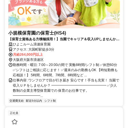
小規模保育園の保育士(HS4)
【保育士資格ある方積極採用！】当園でキャリア＆収入UPしませんか。
スタッフ全員女性！20～60代の幅広い層が在籍★有給消化率100％【残
ひよこルーム浪速保育園
業なし】【年間休日120日】【長期休暇OK】
アクセス: 大国町駅徒歩3分
月給264,000円以上
大阪府大阪市浪速区
勤務時間・曜日: 7:00～20:00の間で 実働8時間/シフト制 ✅休憩60分
✅シフトはご相談に応じます！ ✅週末のみの勤務もOK 【時短勤務も
応相談！】 5時間、6時間、7時間、8時間など ...
仕事内容: ワンフロアで目が行き届き 安心です！手当も充実！ 当園で
収入ＵＰをしませんか？ ━━━━━━━━━━━━━━━━ ✅少人
数制の企業主導型保育園での 保育のお仕事です。
━━━━━━━━...
交通費支給
駅近5分以内
シフト制
正社員