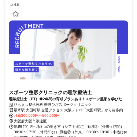
正社員
スポーツ整形クリニックの理学療法士
理学療法士（PT）◆2年間の育成プランあり！スポーツ整形を学びたい
方歓迎／駅チカ
ひらまつ整形外科 難波ひざスポーツクリニック
最寄駅 大国町駅 交通アクセス 大阪メトロ「大国町駅」から徒歩約1
月給300,000円～500,000円
分 ＊バイク通勤OK ＊自転車通勤OK ＊駅近5分以内 ＊駅チカ
大阪府大阪市浪速区
勤務時間 選べる3つの働き方（シフト固定） 勤務①（外来＋訪問）
08:30〜17:30（休憩60分） 勤務②（外来） 08:30〜19:30（中抜け休