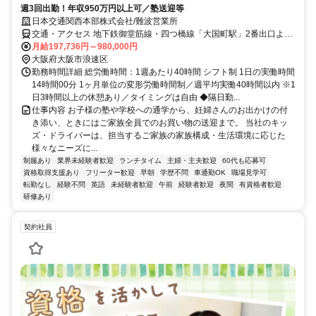
週3回出勤！年収950万円以上可／塾送迎等
日本交通関西本部株式会社/難波営業所
交通・アクセス 地下鉄御堂筋線・四つ橋線「大国町駅」2番出口より
徒歩3分
月給197,736円～980,000円
大阪府大阪市浪速区
勤務時間詳細 総労働時間：1週あたり40時間 シフト制 1日の実働時間
14時間00分 1ヶ月単位の変形労働時間制／週平均実働40時間以内 ※1
日3時間以上の休憩あり／タイミングは自由 ◆隔日勤...
仕事内容 お子様の塾や学校への通学から、妊婦さんのお出かけの付
き添い、ときにはご家族全員でのお買い物の送迎まで。 当社のキッ
ズ・ドライバーは、担当するご家族の家族構成・生活環境に応じた
様々なニーズに...
制服あり
業界未経験者歓迎
ランチタイム
主婦・主夫歓迎
60代も応募可
資格取得支援あり
フリーター歓迎
早朝
学歴不問
車通勤OK
職場見学可
転勤なし
経験不問
英語
未経験者歓迎
午前
経験者歓迎
夜間
有資格者歓迎
研修あり
契約社員