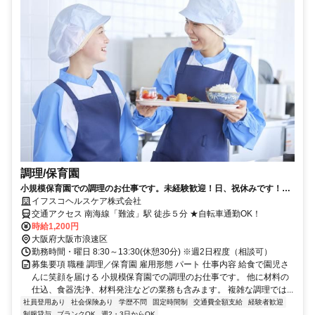
調理/保育園
小規模保育園での調理のお仕事です。未経験歓迎！日、祝休みです！
（3253）
イフスコヘルスケア株式会社
交通アクセス 南海線「難波」駅 徒歩５分 ★自転車通勤OK！
時給1,200円
大阪府大阪市浪速区
勤務時間・曜日 8:30～13:30(休憩30分) ※週2日程度（相談可）
募集要項 職種 調理／保育園 雇用形態 パート 仕事内容 給食で園児さ
んに笑顔を届ける 小規模保育園での調理のお仕事です。 他に材料の
仕込、食器洗浄、材料発注などの業務も含みます。 複雑な調理では...
社員登用あり
社会保険あり
学歴不問
固定時間制
交通費全額支給
経験者歓迎
制服貸与
ブランクOK
週2・3日からOK