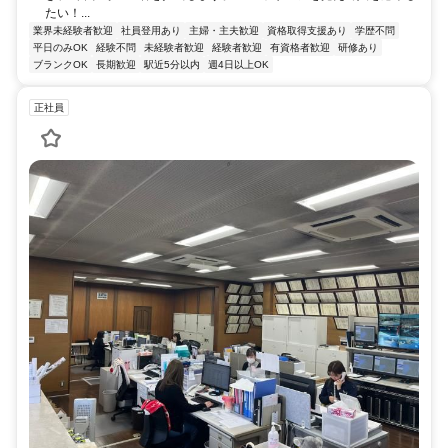
たい！...
業界未経験者歓迎
社員登用あり
主婦・主夫歓迎
資格取得支援あり
学歴不問
平日のみOK
経験不問
未経験者歓迎
経験者歓迎
有資格者歓迎
研修あり
ブランクOK
長期歓迎
駅近5分以内
週4日以上OK
正社員