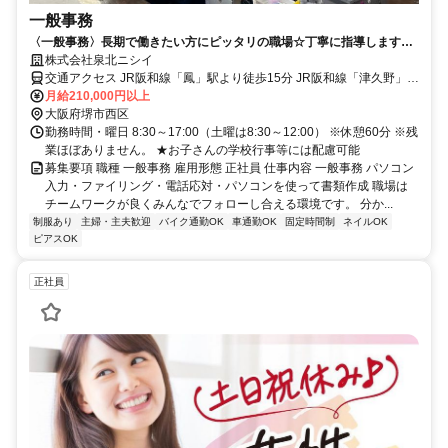
一般事務
〈一般事務〉長期で働きたい方にピッタリの職場☆丁寧に指導します！
働きやすい環境で一緒に働きませんか！
株式会社泉北ニシイ
交通アクセス JR阪和線「鳳」駅より徒歩15分 JR阪和線「津久野」駅
より徒歩16分
月給210,000円以上
大阪府堺市西区
勤務時間・曜日 8:30～17:00（土曜は8:30～12:00） ※休憩60分 ※残
業ほぼありません。 ★お子さんの学校行事等には配慮可能
募集要項 職種 一般事務 雇用形態 正社員 仕事内容 一般事務 パソコン
入力・ファイリング・電話応対・パソコンを使って書類作成 職場は
チームワークが良くみんなでフォローし合える環境です。 分か...
制服あり
主婦・主夫歓迎
バイク通勤OK
車通勤OK
固定時間制
ネイルOK
ピアスOK
正社員