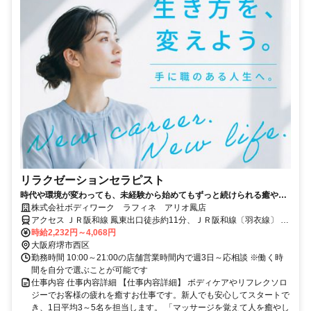
リラクゼーションセラピスト
時代や環境が変わっても、未経験から始めてもずっと続けられる癒やし
の仕事。手に職を身につけて、生き方を変えよう。
株式会社ボディワーク ラフィネ アリオ鳳店
アクセス ＪＲ阪和線 鳳東出口徒歩約11分、ＪＲ阪和線〔羽衣線〕 鳳
東出口徒歩約11分、ＪＲ阪和線 富木徒歩約11分 最寄駅：鳳駅
時給2,232円～4,068円
大阪府堺市西区
勤務時間 10:00～21:00の店舗営業時間内で週3日～応相談 ※働く時
間を自分で選ぶことが可能です
仕事内容 仕事内容詳細 【仕事内容詳細】 ボディケアやリフレクソロ
ジーでお客様の疲れを癒すお仕事です。新人でも安心してスタートで
き、1日平均3～5名を担当します。 「マッサージを覚えて人を癒やし