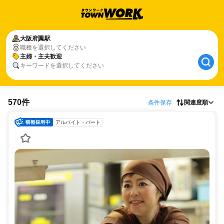
大阪府
鳳駅
職種を選択してください
主婦・主夫歓迎
キーワードを選択してください
570件
条件保存
関連度順
アルバイト・パート