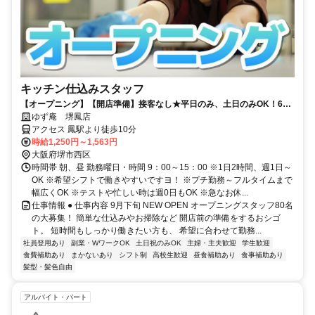
キッチン仕込みスタッフ
【オープニング】【開店準備】接客なし★平日のみ、土日のみOK！60
歳以上の方も大歓迎！
ゆず庵 堺鳳店
アクセス 鳳駅より徒歩10分
時給1,250円～1,563円
大阪府堺市西区
時間帯 朝、昼 勤務曜日・時間 9：00～15：00 ※1日2時間、週1日～
OK ※希望シフトで働きやすいですヨ！ ※プチ勤務～フルタイムまで
幅広くOK ※テストや忙しい時は週0日もOK ※急なお休...
仕事情報 ● 仕事内容 9月下旬 NEW OPEN オープニングスタッフ80名
の大募集！ 簡単な仕込みやお掃除など 開店前の準備をするおシゴ
ト。 短時間もしっかり働きたい方も、 希望に合わせて勤務...
社員登用あり
副業・WワークOK
土日祝のみOK
主婦・主夫歓迎
学生歓迎
食費補助あり
まかないあり
シフト制
高校生歓迎
昼食補助あり
食事補助あり
髪型・髪色自由
アルバイト・パート