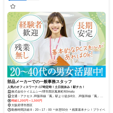
部品メーカーでの一般事務スタッフ
人気のオフィスワーク♪17時定時！土日祝休み！駅チカ！
株式会社ケイエムシー/堺市西区鳳東町/60matu
交通・アクセス JR阪和線「鳳」駅より徒歩8分、JR阪和線「鳳」駅
より自転車6分、JR阪和線「富木」駅より自転車9分
時給1,200円～1,500円
大阪府堺市西区
勤務時間詳細 8：20～17：00 ＊休憩50分 ＊残業基本ナシ！プライベ