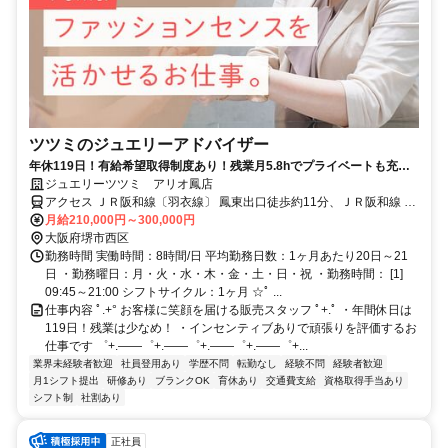
ツツミのジュエリーアドバイザー
年休119日！有給希望取得制度あり！残業月5.8hでプライベートも充実
◎ノルマなし！
ジュエリーツツミ アリオ鳳店
アクセス ＪＲ阪和線〔羽衣線〕 鳳東出口徒歩約11分、ＪＲ阪和線 鳳
東出口徒歩約11分
月給210,000円～300,000円
大阪府堺市西区
勤務時間 実働時間：8時間/日 平均勤務日数：1ヶ月あたり20日～21
日 ・勤務曜日：月・火・水・木・金・土・日・祝 ・勤務時間： [1]
09:45～21:00 シフトサイクル：1ヶ月 ☆ﾟ ...
仕事内容 ﾟ.+° お客様に笑顔を届ける販売スタッフ ﾟ+.ﾟ ・年間休日は
119日！残業は少なめ！ ・インセンティブありで頑張りを評価するお
仕事です ゜+.――゜+.――゜+.――゜+.――゜+...
業界未経験者歓迎
社員登用あり
学歴不問
転勤なし
経験不問
経験者歓迎
月1シフト提出
研修あり
ブランクOK
育休あり
交通費支給
資格取得手当あり
シフト制
社割あり
正社員