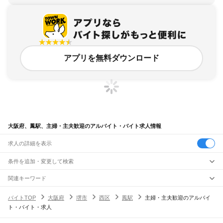
アプリを無料ダウンロード
大阪府、鳳駅、主婦・主夫歓迎のアルバイト・バイト求人情報
求人の詳細を表示
条件を追加・変更して検索
市区町村を追加・変更
関連キーワード
完全在宅ワーク 全国
シール貼り 在宅
現在地周辺
ガチャガチャ
犬カフェ
大阪府
駅を追加・変更
バイトTOP
大阪府
堺市
西区
鳳駅
主婦・主夫歓迎のアルバイ
大阪府
すべて
ト・バイト・求人
大阪市
すべて
職種を追加・変更
JR京都線
都島区
福島区
此花区
西区
港区
大正区
天王寺区
浪速区
西淀川区
東淀川区
東成区
島本駅
高槻駅
摂津富田駅
JR総持寺駅
茨木駅
千里丘駅
岸辺駅
吹田駅
東淀川駅