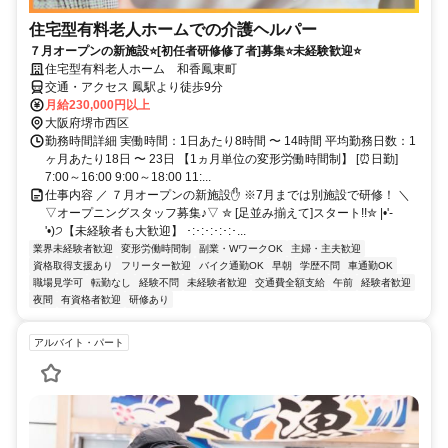
住宅型有料老人ホームでの介護ヘルパー
７月オープンの新施設⭐[初任者研修修了者]募集⭐未経験歓迎⭐
住宅型有料老人ホーム 和香鳳東町
交通・アクセス 鳳駅より徒歩9分
月給230,000円以上
大阪府堺市西区
勤務時間詳細 実働時間：1日あたり8時間 〜 14時間 平均勤務日数：1
ヶ月あたり18日 〜 23日 【1ヵ月単位の変形労働時間制】 [⏰日勤]
7:00～16:00 9:00～18:00 11:...
仕事内容 ／ ７月オープンの新施設✋ ※7月までは別施設で研修！ ＼
▽オープニングスタッフ募集♪▽ ✮ [足並み揃えて]スタート!!✮ |•'-
'•)੭【未経験者も大歓迎】 ･:･:･:･:･:･...
業界未経験者歓迎
変形労働時間制
副業・WワークOK
主婦・主夫歓迎
資格取得支援あり
フリーター歓迎
バイク通勤OK
早朝
学歴不問
車通勤OK
職場見学可
転勤なし
経験不問
未経験者歓迎
交通費全額支給
午前
経験者歓迎
夜間
有資格者歓迎
研修あり
アルバイト・パート