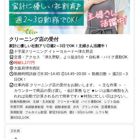
クリーニング店の受付
家計に優しい社割アリ◎週2～3日でOK！主婦さん活躍中！
十字屋クリーニング イトーヨカードー津久野店
交通・アクセス 「津久野駅」より徒歩5分 ＊自転車・バイク通勤OK
時給1,177円
大阪府堺市西区
勤務時間詳細 ①9:30~14:45 ②14:45~20:00 ＜ 勤務日数 ＞ 週2日～3
日OK！
仕事内容 クリーニング店の受付をお願いします。 ＜ 主な作業 ＞ ・
カウンターで商品の受け渡し ・会計業務 など ★レジは服の種類を入
れれば自動で計算されるので簡単です♪ ★特別に忙しい日は少ない...
扶養内勤務OK
主婦・主夫歓迎
フリーター歓迎
バイク通勤OK
シフト自由
学歴不問
未経験者歓迎
午前
経験者歓迎
夕方
ブランクOK
交通費支給
長期歓迎
フルタイム歓迎
駅近5分以内
週2・3日からOK
シフト制
週4日以上OK
正社員