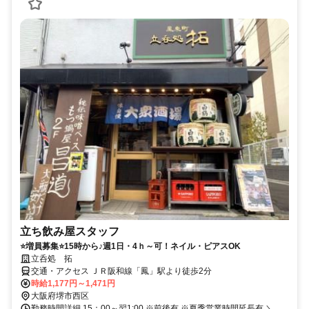
立ち飲み屋スタッフ
⭐増員募集⭐15時から♪週1日・4ｈ～可！ネイル・ピアスOK
立呑処 拓
交通・アクセス ＪＲ阪和線「鳳」駅より徒歩2分
時給1,177円～1,471円
大阪府堺市西区
勤務時間詳細 15：00～翌1:00 ※前後有 ※夏季営業時間延長有 ＼