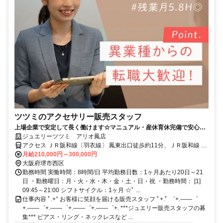
ツツミのアクセサリー販売スタッフ
上場企業で安定して長く働けます☆マニュアル・産休育休完備で安心☆
年休119日☆残業月5h◎
ジュエリーツツミ アリオ鳳店
アクセス ＪＲ阪和線〔羽衣線〕 鳳東出口徒歩約11分、ＪＲ阪和線 鳳
東出口徒歩約11分
月給210,000円～300,000円
大阪府堺市西区
勤務時間 実働時間：8時間/日 平均勤務日数：1ヶ月あたり20日～21
日 ・勤務曜日：月・火・水・木・金・土・日・祝 ・勤務時間： [1]
09:45～21:00 シフトサイクル：1ヶ月 ☆ﾟ ...
仕事内容 ﾟ.+° お客様に笑顔を届ける販売スタッフ ﾟ+.ﾟ ゜+.――゜
+.――゜+.――゜+.――゜+.――゜+. ***ジュエリー販売スタッフの募
集*** ピアス・リング・ネックレスなど ...