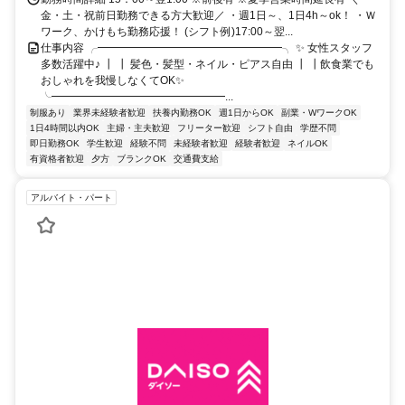
金・土・祝前日勤務できる方大歓迎／ ・週1日～、1日4h～ok！ ・Ｗ
ワーク、かけもち勤務応援！ (シフト例)17:00～翌...
仕事内容 ╭━━━━━━━━━━━━━━━━━╮ ✨ 女性スタッフ
多数活躍中♪ ┃ ┃ 髪色・髪型・ネイル・ピアス自由 ┃ ┃飲食業でも
おしゃれを我慢しなくてOK✨
╰━━━━━━━━━━━━━━━━...
制服あり
業界未経験者歓迎
扶養内勤務OK
週1日からOK
副業・WワークOK
1日4時間以内OK
主婦・主夫歓迎
フリーター歓迎
シフト自由
学歴不問
即日勤務OK
学生歓迎
経験不問
未経験者歓迎
経験者歓迎
ネイルOK
有資格者歓迎
夕方
ブランクOK
交通費支給
アルバイト・パート