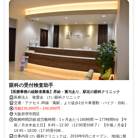
眼科の受付検査助手
【医療事務の経験者募集】昇給・賞与あり、駅近の眼科クリニック
医療法人 敬愛会 けい眼科クリニック
交通・アクセス JR線「鳳駅」より徒歩1分※車通勤・バイク・自転車
通勤OK
月給230,000円～240,000円
大阪府堺市西区
勤務時間詳細 総労働時間：1ヶ月あたり160時間 〜 177時間6分 【午
前／月水木金土日】 8:45～12:30 （12:00受付終了） 【午後／月金】
14:45～18:00（17:45受付終...
仕事内容 けい眼科クリニックは、2019年9月にオープン。 地域に根