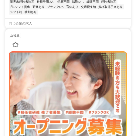
業界未経験者歓迎
社員登用あり
学歴不問
転勤なし
経験不問
経験者歓迎
月1シフト提出
研修あり
ブランクOK
育休あり
交通費支給
資格取得手当あり
シフト制
社割あり
同じ企業の求人
正社員