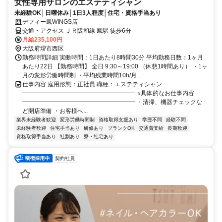
女性専用サロンのエステティシャン
未経験OK│日曜休み│1日3人程度│住宅・資格手当あり
デフィー鳳WINGS店
交通・アクセス ＪＲ阪和線 鳳駅 徒歩6分
月給235,100円
大阪府堺市西区
勤務時間詳細 実働時間：1日あたり8時間30分 平均勤務日数：1ヶ月
あたり22日 【勤務時間】 全日 9:30～19:00 （休憩1時間あり） ・1ヶ
月の変形労働時間制 ・平均残業時間10h/月...
仕事内容 雇用形態：正社員 職種：エステティシャン
━━━━━━━━━━━━━━━━━━━ ⭐具体的なお仕事内容
━━━━━━━━━━━━━━━━━━━ ・清掃、機器チェックな
ど開店準備 ・お客様へ...
業界未経験者歓迎
変形労働時間制
資格取得支援あり
学歴不問
経験不問
未経験者歓迎
住宅手当あり
研修あり
ブランクOK
交通費支給
長期歓迎
資格取得手当あり
社割あり
寮・社宅あり
契約社員