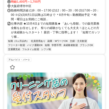
時給1,400円～1,700円
大阪府堺市中区
勤務時間詳細 (1)9：00～17:00 (2)12：00～20：00 (3)17:00～20：
00 ※(2)(3)9月1日以降は21時まで ＊8月中旬～勤務開始予定 ＊時
間・曜日はお気軽にご相談...
仕事内容 ★10月4日までの短期募集★ 「あいち祭館」での販売業務
全般をお任せします。 祭りの経験がなくても大丈夫！ほとんどの方
が未経験からスタート！ 親切・丁寧に指導します！ 「短期でガッツ
リ稼...
短期（3ヵ月以内）
社員登用あり
副業・WワークOK
主婦・主夫歓迎
フリーター歓迎
バイク通勤OK
短期
学歴不問
未経験者歓迎
ブランクOK
交通費支給
フルタイム歓迎
シフト制
アルバイト・パート