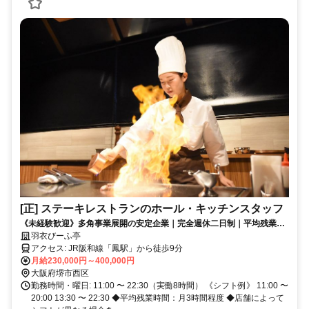
[正] ステーキレストランのホール・キッチンスタッフ
《未経験歓迎》多角事業展開の安定企業｜完全週休二日制｜平均残業3
時間｜髪型・服装自由｜産育休制度充実
羽衣びーふ亭
アクセス: JR阪和線「鳳駅」から徒歩9分
月給230,000円～400,000円
大阪府堺市西区
勤務時間・曜日: 11:00 〜 22:30（実働8時間） 《シフト例》 11:00 〜
20:00 13:30 〜 22:30 ◆平均残業時間：月3時間程度 ◆店舗によって