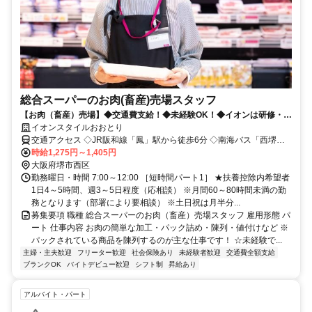
総合スーパーのお肉(畜産)売場スタッフ
【お肉（畜産）売場】◆交通費支給！◆未経験OK！◆イオンは研修・福
利厚生が充実しています！
イオンスタイルおおとり
交通アクセス ◇JR阪和線「鳳」駅から徒歩6分 ◇南海バス「西堺警
察署前」バス停から徒歩1分
時給1,275円～1,405円
大阪府堺市西区
勤務曜日・時間 7:00～12:00 ［短時間パート1］ ★扶養控除内希望者
1日4～5時間、週3～5日程度（応相談） ※月間60～80時間未満の勤
務となります（部署により要相談） ※土日祝は月半分...
募集要項 職種 総合スーパーのお肉（畜産）売場スタッフ 雇用形態 パ
ート 仕事内容 お肉の簡単な加工・パック詰め・陳列・値付けなど ※
パックされている商品を陳列するのが主な仕事です！ ☆未経験で...
主婦・主夫歓迎
フリーター歓迎
社会保険あり
未経験者歓迎
交通費全額支給
ブランクOK
バイトデビュー歓迎
シフト制
昇給あり
アルバイト・パート