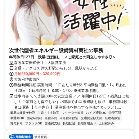
次世代型省エネルギー設備資材商社の事務
年間休日127日！残業ほぼ無し！＜ご家庭との両立しやすさ◎＞
森政産業株式会社 大阪営業所
交通・アクセス 津久野駅から13分、鳳駅から15分
月給260,000円～320,000円
大阪府堺市西区
勤務時間詳細 実働時間：1日あたり8時間 平均勤務日数：1ヶ月あた
り20日 【 勤務時間 】 8:00～17:00 ※残業ほぼ無し
仕事内容 ＼＼ 創業80年の安定企業 ／／ 年間休日127日！残業ほぼ無
し！ ご家庭とも両立しやすい職場です◎ 未経験も歓迎！事務職経験
者は優遇 【 仕事内容 】 受注業務を担当する事務スタッフとし...
業界未経験者歓迎
主婦・主夫歓迎
フリーター歓迎
バイク通勤OK
学歴不問
車通勤OK
固定時間制
経験不問
未経験者歓迎
交通費全額支給
経験者歓迎
賞与あり
ブランクOK
交通費支給
長期歓迎
長期休暇あり
土日祝休み
派遣社員