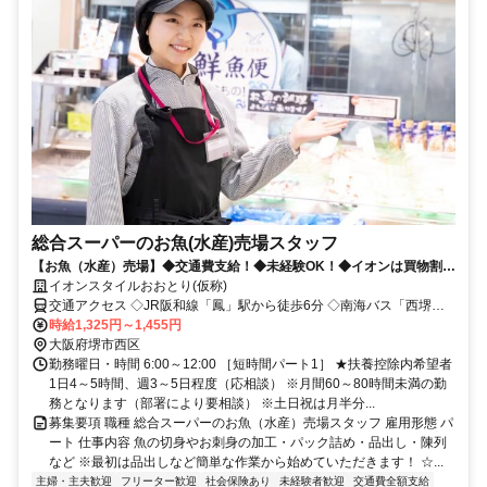
総合スーパーのお魚(水産)売場スタッフ
【お魚（水産）売場】◆交通費支給！◆未経験OK！◆イオンは買物割引
制度など福利厚生が充実しています♪
イオンスタイルおおとり(仮称)
交通アクセス ◇JR阪和線「鳳」駅から徒歩6分 ◇南海バス「西堺警
察署前」バス停から徒歩1分
時給1,325円～1,455円
大阪府堺市西区
勤務曜日・時間 6:00～12:00 ［短時間パート1］ ★扶養控除内希望者
1日4～5時間、週3～5日程度（応相談） ※月間60～80時間未満の勤
務となります（部署により要相談） ※土日祝は月半分...
募集要項 職種 総合スーパーのお魚（水産）売場スタッフ 雇用形態 パ
ート 仕事内容 魚の切身やお刺身の加工・パック詰め・品出し・陳列
など ※最初は品出しなど簡単な作業から始めていただきます！ ☆...
主婦・主夫歓迎
フリーター歓迎
社会保険あり
未経験者歓迎
交通費全額支給