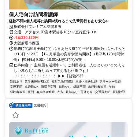
個人宅向け訪問看護師
経験不問⭐個人宅等に訪問⭐慣れるまで先輩同行もあり安心✨
株式会社プレミアム訪問看護
交通・アクセス JR富木駅徒歩10分 ✅直行直帰ＯＫ
月給330,120円
大阪府堺市西区
勤務時間詳細 実働時間：1日あたり8時間 平均勤務日数：1ヶ月あた
り18日 〜 23日 【1ヶ月単位の変形労働時間制】 (月平均173時間労
働） [⏰日勤] 9:00～18:00(休憩1時間/実働...
仕事内容 ／ 主婦層も活躍中⭐ ＼ ご利用者様一人ひとりの “その人ら
しい暮らし”に 寄り添って支えるお仕事です！
･:･:･:･:･:･:･:･:･:･:･:･:･:･:･:･ ▶▶【経験不問...
制服あり
業界未経験者歓迎
変形労働時間制
主婦・主夫歓迎
フリーター歓迎
学歴不問
車通勤OK
職場見学可
転勤なし
経験不問
未経験者歓迎
午前
経験者歓迎
夜間
有資格者歓迎
夕方
賞与あり
育休あり
交通費支給
長期歓迎
業務委託