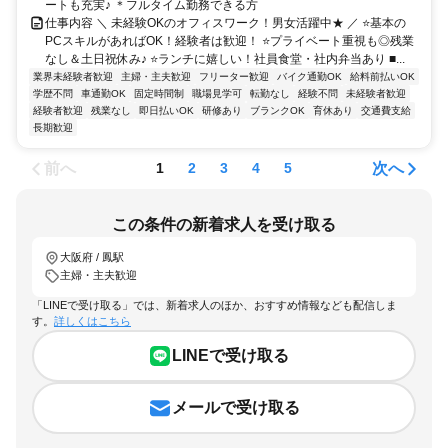
ートも充実♪ ＊フルタイム勤務できる方
仕事内容 ＼ 未経験OKのオフィスワーク！男女活躍中★ ／ ⭐基本の
PCスキルがあればOK！経験者は歓迎！ ⭐プライベート重視も◎残業
なし＆土日祝休み♪ ⭐ランチに嬉しい！社員食堂・社内弁当あり ■...
業界未経験者歓迎
主婦・主夫歓迎
フリーター歓迎
バイク通勤OK
給料前払いOK
学歴不問
車通勤OK
固定時間制
職場見学可
転勤なし
経験不問
未経験者歓迎
経験者歓迎
残業なし
即日払いOK
研修あり
ブランクOK
育休あり
交通費支給
長期歓迎
前へ
次へ
1
2
3
4
5
この条件の新着求人を受け取る
大阪府 / 鳳駅
主婦・主夫歓迎
「LINEで受け取る」では、新着求人のほか、おすすめ情報なども配信しま
す。
詳しくはこちら
LINEで受け取る
メールで受け取る