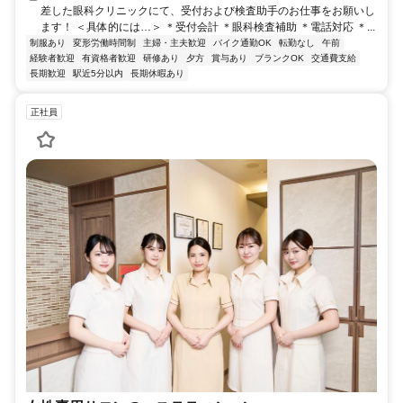
差した眼科クリニックにて、受付および検査助手のお仕事をお願いし
ます！ ＜具体的には…＞ ＊受付会計 ＊眼科検査補助 ＊電話対応 ＊...
制服あり
変形労働時間制
主婦・主夫歓迎
バイク通勤OK
転勤なし
午前
経験者歓迎
有資格者歓迎
研修あり
夕方
賞与あり
ブランクOK
交通費支給
長期歓迎
駅近5分以内
長期休暇あり
正社員