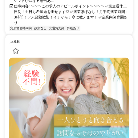
シフトが異なる場合あ...
仕事内容: 〜〜〜この求人のアピールポイント〜〜〜〜 ✅完全週休二
日制！土日も希望給を出せます◎ ✅残業ほぼなし！月平均残業時間：
3時間！ ✅未経験歓迎！イチから丁寧に教えます！ ✅企業内保育園あ
り...
変形労働時間制
残業なし
交通費支給
昇給あり
正社員