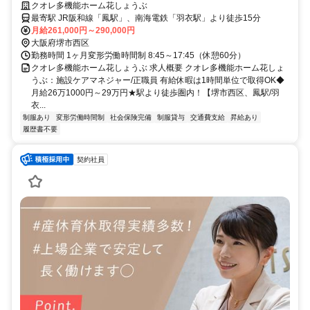
歩圏内！【堺市西区、鳳駅/羽衣駅、小規模多機能、施設ケアマネジャ
クオレ多機能ホーム花しょうぶ
ー、正職員】
最寄駅 JR阪和線「鳳駅」、南海電鉄「羽衣駅」より徒歩15分
月給261,000円～290,000円
大阪府堺市西区
勤務時間 1ヶ月変形労働時間制 8:45～17:45（休憩60分）
クオレ多機能ホーム花しょうぶ 求人概要 クオレ多機能ホーム花しょ
うぶ：施設ケアマネジャー/正職員 有給休暇は1時間単位で取得OK◆
月給26万1000円～29万円★駅より徒歩圏内！【堺市西区、鳳駅/羽
衣...
制服あり
変形労働時間制
社会保険完備
制服貸与
交通費支給
昇給あり
履歴書不要
契約社員