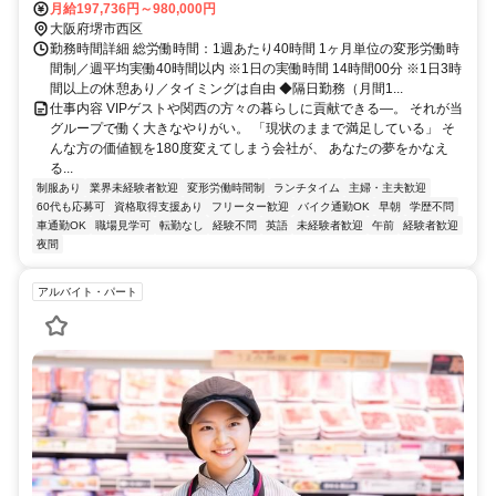
月給197,736円～980,000円
大阪府堺市西区
勤務時間詳細 総労働時間：1週あたり40時間 1ヶ月単位の変形労働時
間制／週平均実働40時間以内 ※1日の実働時間 14時間00分 ※1日3時
間以上の休憩あり／タイミングは自由 ◆隔日勤務（月間1...
仕事内容 VIPゲストや関西の方々の暮らしに貢献できる―。 それが当
グループで働く大きなやりがい。 「現状のままで満足している」 そ
んな方の価値観を180度変えてしまう会社が、 あなたの夢をかなえ
る...
制服あり
業界未経験者歓迎
変形労働時間制
ランチタイム
主婦・主夫歓迎
60代も応募可
資格取得支援あり
フリーター歓迎
バイク通勤OK
早朝
学歴不問
車通勤OK
職場見学可
転勤なし
経験不問
英語
未経験者歓迎
午前
経験者歓迎
夜間
アルバイト・パート