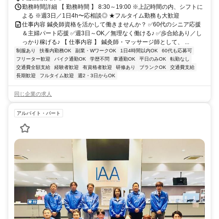
勤務時間詳細 【 勤務時間 】 8:30～19:00 ※上記時間の内、シフトに
よる ※週3日／1日4h〜応相談◎ ★フルタイム勤務も大歓迎
仕事内容 鍼灸師資格を活かして働きませんか？ ✅60代のシニア応援
＆主婦パート応援 ✅週3日～OK／無理なく働ける♪ ✅歩合給あり／し
っかり稼げる♪ 【 仕事内容 】 鍼灸師・マッサージ師として、 ...
制服あり
扶養内勤務OK
副業・WワークOK
1日4時間以内OK
60代も応募可
フリーター歓迎
バイク通勤OK
学歴不問
車通勤OK
平日のみOK
転勤なし
交通費全額支給
経験者歓迎
有資格者歓迎
研修あり
ブランクOK
交通費支給
長期歓迎
フルタイム歓迎
週2・3日からOK
同じ企業の求人
アルバイト・パート