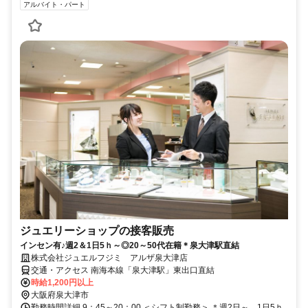
アルバイト・パート
ジュエリーショップの接客販売
インセン有♪週2＆1日5ｈ～◎20～50代在籍＊泉大津駅直結
株式会社ジュエルフジミ アルザ泉大津店
交通・アクセス 南海本線「泉大津駅」東出口直結
時給1,200円以上
大阪府泉大津市
勤務時間詳細 9：45～20：00 ＜シフト制勤務＞ ＊週2日～、1日5ｈ