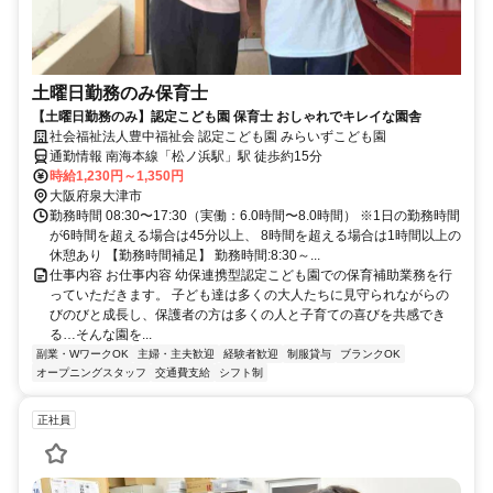
土曜日勤務のみ保育士
【土曜日勤務のみ】認定こども園 保育士 おしゃれでキレイな園舎
社会福祉法人豊中福祉会 認定こども園 みらいずこども園
通勤情報 南海本線「松ノ浜駅」駅 徒歩約15分
時給1,230円～1,350円
大阪府泉大津市
勤務時間 08:30〜17:30（実働：6.0時間〜8.0時間） ※1日の勤務時間
が6時間を超える場合は45分以上、 8時間を超える場合は1時間以上の
休憩あり 【勤務時間補足】 勤務時間:8:30～...
仕事内容 お仕事内容 幼保連携型認定こども園での保育補助業務を行
っていただきます。 子ども達は多くの大人たちに見守られながらの
びのびと成長し、保護者の方は多くの人と子育ての喜びを共感でき
る…そんな園を...
副業・WワークOK
主婦・主夫歓迎
経験者歓迎
制服貸与
ブランクOK
オープニングスタッフ
交通費支給
シフト制
正社員