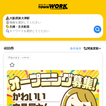
大阪府
泉大津駅
職種を選択してください
主婦・主夫歓迎
キーワードを選択してください
400件
条件保存
関連度順
アルバイト・パート