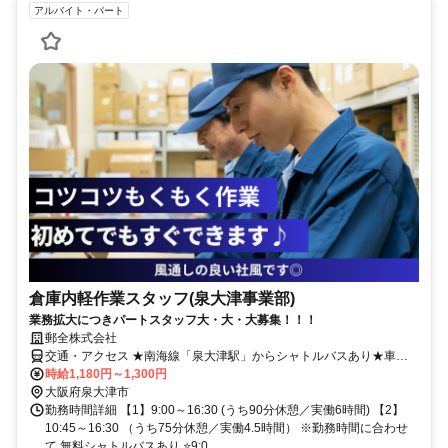
アルバイト・パート
倉庫内軽作業スタッフ(泉大津事業部)
業務拡大につきパートスタッフ大・大・大募集！！！
郵全株式会社
交通・アクセス ★南海線「泉大津駅」からシャトルバスあり★車・
バイク・自転車通勤OK（泉大津駅から徒歩30分）
時給1,180円～1,300円
大阪府泉大津市
勤務時間詳細 【1】9:00～16:30 (うち90分休憩／実働6時間) 【2】
10:45～16:30 （うち75分休憩／実働4.5時間） ※勤務時間に合わせ
て 無料シャトルバスあり ⭐9:0...