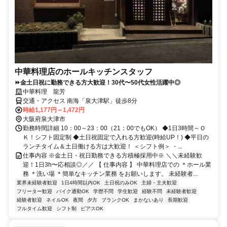
中華料理店のホールキッチンスタッフ
⏩金土日祝に勤務できる方大歓迎！30代〜50代女性活躍中◎
中華料理 龍芳
交通・アクセス 南海「泉大津駅」徒歩8分
時給1,177円～1,472円
大阪府泉大津市
勤務時間詳細 10：00～23：00（21：00でもOK） ◆1日3時間～Ｏ
Ｋ！シフト固定制 ◆土日祝固定で入れる方歓迎(時給UP！) ◆平日の
ランチタイム＆土日働ける方は大歓迎！ ＜シフト例＞ ・...
仕事内容 ※金土日・祝日勤務できる方積極採用中※ ＼＼未経験歓
迎！1日3h〜応相談◎／／ 【 仕事内容 】 中華料理店での ＊ホール業
務 ＊洗い場 ＊簡単なキッチン業務 をお願いします。 未経験者...
業界未経験者歓迎
1日4時間以内OK
土日祝のみOK
主婦・主夫歓迎
フリーター歓迎
バイク通勤OK
学歴不問
学生歓迎
経験不問
未経験者歓迎
経験者歓迎
ネイルOK
夜間
夕方
ブランクOK
まかないあり
長期歓迎
フルタイム歓迎
シフト制
ピアスOK