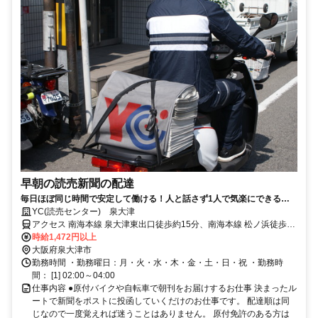
早朝の読売新聞の配達
毎日ほぼ同じ時間で安定して働ける！人と話さず1人で気楽にできるシ
ンプル作業！家計や年金の＋αにもぴったり！中高年の方（50代・60
YC(読売センター) 泉大津
代）も活躍中！
アクセス 南海本線 泉大津東出口徒歩約15分、南海本線 松ノ浜徒歩約
21分、南海本線 北助松東出口徒歩約29分
時給1,472円以上
大阪府泉大津市
勤務時間 ・勤務曜日：月・火・水・木・金・土・日・祝 ・勤務時
間： [1] 02:00～04:00
仕事内容 ●原付バイクや自転車で朝刊をお届けするお仕事 決まったル
ートで新聞をポストに投函していくだけのお仕事です。 配達順は同
じなので一度覚えれば迷うことはありません。 原付免許のある方は