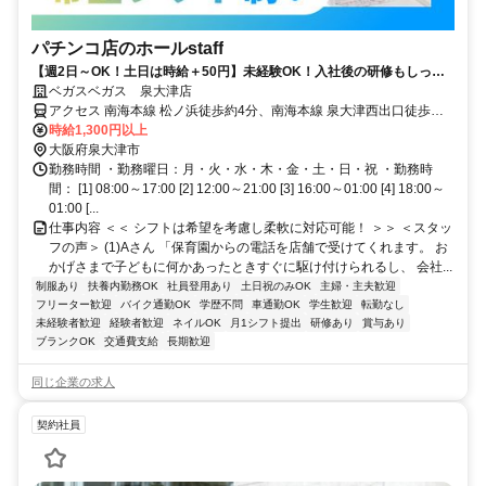
パチンコ店のホールstaff
【週2日～OK！土日は時給＋50円】未経験OK！入社後の研修もしっか
りで安心スタート◎/松ノ浜駅徒歩4分
ベガスベガス 泉大津店
アクセス 南海本線 松ノ浜徒歩約4分、南海本線 泉大津西出口徒歩約
10分、南海本線 北助松東出口徒歩約17分 ★バイク・車通勤OK（駐
時給1,300円以上
車場完備）
大阪府泉大津市
勤務時間 ・勤務曜日：月・火・水・木・金・土・日・祝 ・勤務時
間： [1] 08:00～17:00 [2] 12:00～21:00 [3] 16:00～01:00 [4] 18:00～
01:00 [...
仕事内容 ＜＜ シフトは希望を考慮し柔軟に対応可能！ ＞＞ ＜スタッ
フの声＞ (1)Aさん 「保育園からの電話を店舗で受けてくれます。 お
かげさまで子どもに何かあったときすぐに駆け付けられるし、 会社...
制服あり
扶養内勤務OK
社員登用あり
土日祝のみOK
主婦・主夫歓迎
フリーター歓迎
バイク通勤OK
学歴不問
車通勤OK
学生歓迎
転勤なし
未経験者歓迎
経験者歓迎
ネイルOK
月1シフト提出
研修あり
賞与あり
ブランクOK
交通費支給
長期歓迎
同じ企業の求人
契約社員