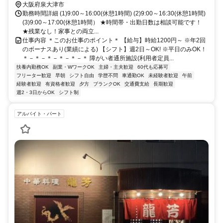
大阪府泉大津市
勤務時間詳細 (1)9:00～16:00(休憩1時間) (2)9:00～16:30(休憩1時間)
(3)9:00～17:00(休憩1時間） ★時間帯・出勤日数は相談可能です！
★残業なし！家事との両立...
仕事内容 ＊このお仕事のポイント＊ 【給与】時給1200円～ ※年2回
のボーナスあり(業績による) 【シフト】週2日～OK! ※平日のみOK！
＊－＊－＊－＊－＊－＊ 障がい者通所施設(利用者定員...
扶養内勤務OK
副業・WワークOK
主婦・主夫歓迎
60代も応募可
フリーター歓迎
早朝
シフト自由
学歴不問
車通勤OK
未経験者歓迎
午前
経験者歓迎
有資格者歓迎
夕方
ブランクOK
交通費支給
長期歓迎
週2・3日からOK
シフト制
アルバイト・パート