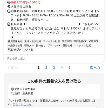
時給1,300円～1,500円
大阪府泉大津市
勤務時間詳細 【勤務時間】 9:00～21:00 上記時間帯でシフト制 【シ
フト例】 9:00～18:00 9:00～17:00 9:30～16:00 上記以外でも出勤日
数、勤務時間、 曜日などご...
仕事内容 ★――――――――――――――――――★ 「きものって
素敵だな」と 思える気持ちがあれば、それだけでOK！ まずはアルバ
イトから、じっくり ステップアップしていきませんか？
★――――...
社員登用あり
主婦・主夫歓迎
フリーター歓迎
学歴不問
即日勤務OK
経験不問
未経験者歓迎
研修あり
賞与あり
ブランクOK
長期歓迎
フルタイム歓迎
駅近5分以内
シフト制
同じ企業の求人
前へ
次へ
1
2
3
4
5
この条件の新着求人を受け取る
大阪府 / 泉大津駅
主婦・主夫歓迎
「LINEで受け取る」では、新着求人のほか、おすすめ情報なども配信しま
す。
詳しくはこちら