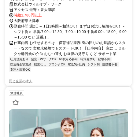
くても高時給でスタート可能！
株式会社ウィルオブ・ワーク
アクセス 最寄：泉大津駅
時給1,700円以上
大阪府泉大津市
勤務時間 週2日～,1日3時間～相談OK！ まずはお試し短期もOK！ ＜
シフト例＞ 早番/7:00～12:30、7:00～10:00 中番/9:00～18:00、9:00
～15:00 など 遅番/1...
仕事内容 お任せするのは、保育補助業務 身の回りのお世話からスタ
ートなので 実務未経験でもスタートOK！ 【仕事内容】 主に… ミル
クや離乳食の介助 おむつ替え お昼寝の見守り など サポート業...
社員登用あり
副業・WワークOK
60代も応募可
職場見学可
経験不問
交通費全額支給
残業なし
ブランクOK
駅近5分以内
シフト制
履歴書不要
友達と応募OK
同じ企業の求人
派遣社員