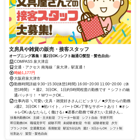
文房具や雑貨の販売・接客スタッフ
オープニング募集！週2日OK♪シフト融通◎髪型・髪色自由♪
COMPASS 泉大津店
交通・アクセス 南海線「泉大津」駅直通！
時給1,177円
大阪府泉大津市
勤務時間詳細 9:30~15:30(休憩1時間) 16:00~20:00 11:00~20:00（休
憩1時間） ＊週2、3日OK、1日約5時間程度の勤務です ＊シフトの融
通バッチリ！ ＊WワークOK...
仕事内容 ＼可愛い文具・雑貨好きさんにピッタリ／ ■夕方からの勤務
♪週2、3日OK！ ■初バイト、パートOK♪丁寧なサポートあり！ ■オシ
ャレOK♪あなたらしく働ける♪ ■遅番の勤務で稼ぎたい主婦さん...
扶養内勤務OK
主婦・主夫歓迎
フリーター歓迎
シフト自由
学歴不問
即日勤務OK
職場見学可
経験不問
未経験者歓迎
午前
経験者歓迎
夕方
ブランクOK
交通費支給
長期歓迎
駅近5分以内
週2・3日からOK
シフト制
社割あり
髪型・髪色自由