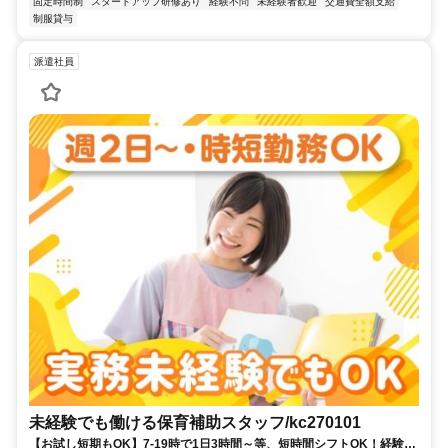
固定時間制
スタートアップ研修あり
経験不問
未経験者歓迎
交通費全額支給
制服貸与
派遣社員
未経験でも働ける保育補助スタッフ/kc270101
【お試し短期もOK】7-19時で1日3時間～等、短時間シフトOK！経験な