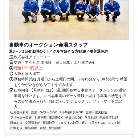
自動車のオークション会場スタッフ
週3～／1日4h勤務OK！／クルマ好きな方歓迎／要普通免許
株式会社アイエーエー
交通・アクセス 南海線「泉大津駅」より車で9分
時給1,500円以上
大阪府泉大津市
勤務時間詳細 月曜日から土曜日の間、 9時15分から18時の間で 希望
をうかがいながらシフトを組みます
仕事内容 【具体的には】 週1回開催する中古車オークションの 運営
準備を行います。 ✅出品車両のデータ登録 出品する車両の状態を 自
らの目で決められた項目に沿って チェックし、フォーマットに記
入。 ...
社員登用あり
副業・WワークOK
1日4時間以内OK
主婦・主夫歓迎
フリーター歓迎
学歴不問
車通勤OK
平日のみOK
学生歓迎
未経験者歓迎
研修あり
交通費支給
長期歓迎
フルタイム歓迎
週2・3日からOK
シフト制
社割あり
服装自由
髪型・髪色自由