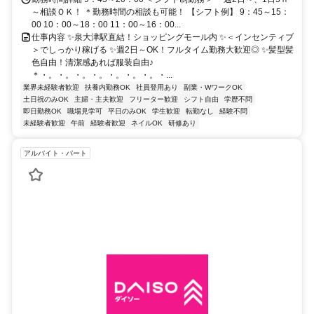
～相談ＯＫ！ ＊勤務時間の相談も可能！ 【シフト例】 9：45～15：
00 10：00～18：00 11：00～16：00...
仕事内容 ✨泉大津駅直結！ショッピングモール内 ✨＜インセンティブ
＞でしっかり稼げる ✨週2日～OK！フルタイム勤務大歓迎◎ ✨髪型髪
色自由！清潔感あれば服装自由♪
＊・。・。・。・。・。・。・。・...
業界未経験者歓迎
扶養内勤務OK
社員登用あり
副業・WワークOK
土日祝のみOK
主婦・主夫歓迎
フリーター歓迎
シフト自由
学歴不問
即日勤務OK
職場見学可
平日のみOK
学生歓迎
転勤なし
経験不問
未経験者歓迎
午前
経験者歓迎
ネイルOK
研修あり
アルバイト・パート