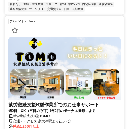
制服あり
主婦・主夫歓迎
フリーター歓迎
学歴不問
固定時間制
経験者歓迎
社会保険完備
ブランクOK
交通費支給
日中
長期歓迎
アルバイト・パート
就労継続支援B型作業所でのお仕事サポート
週2日～OK（平日のみ可）!年2回のボーナス/業績による
就労継続支援B型TOMO
交通・アクセス 泉大津駅より徒歩7分
時給1,200円以上