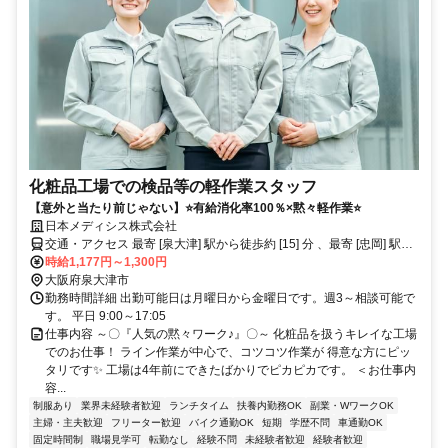
化粧品工場での検品等の軽作業スタッフ
【意外と当たり前じゃない】⭐有給消化率100％×黙々軽作業⭐
日本メディシス株式会社
交通・アクセス 最寄 [泉大津] 駅から徒歩約 [15] 分 、最寄 [忠岡] 駅か
ら徒歩約 [15] 分
時給1,177円～1,300円
大阪府泉大津市
勤務時間詳細 出勤可能日は月曜日から金曜日です。週3～相談可能で
す。 平日 9:00～17:05
仕事内容 ～〇『人気の黙々ワーク♪』〇～ 化粧品を扱うキレイな工場
でのお仕事！ ライン作業が中心で、コツコツ作業が 得意な方にピッ
タリです✨ 工場は4年前にできたばかりでピカピカです。 ＜お仕事内
容...
制服あり
業界未経験者歓迎
ランチタイム
扶養内勤務OK
副業・WワークOK
主婦・主夫歓迎
フリーター歓迎
バイク通勤OK
短期
学歴不問
車通勤OK
固定時間制
職場見学可
転勤なし
経験不問
未経験者歓迎
経験者歓迎