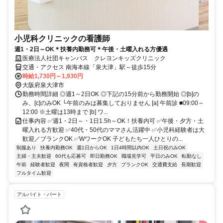
小児科クリニックの看護師
週1・2日～OK＊扶養内勤務可＊午後・土曜入れる方優遇
医療法人社団キャンバス クレヨンキッズクリニック
交通・アクセス 南海本線「泉大津」駅～徒歩15分
時給1,730円～1,930円
大阪府泉大津市
勤務時間詳細 ◎週1～2日OK ◎下記の15分前から勤務開始 ◎[b]の
み、[c]のみOK └午前のみは募集しておりません [a] 午前診 ■09:00～
12:00 ※土曜は13時まで [b] ワ...
仕事内容 ✅週1・2日～・1日1.5h～OK！扶養内可 ✅午後・夕方・土
曜入れる方歓迎 ✅40代・50代のママさん活躍中 ✅小児科経験者は大
歓迎／ブランクOK ✅WワークOK 子どもたち一人ひとりの...
制服あり
扶養内勤務OK
週1日からOK
1日4時間以内OK
土日祝のみOK
主婦・主夫歓迎
60代も応募可
即日勤務OK
職場見学可
平日のみOK
転勤なし
午前
経験者歓迎
夜間
有資格者歓迎
夕方
ブランクOK
交通費支給
長期歓迎
フルタイム歓迎
アルバイト・パート