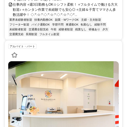
仕事内容 ⭐週3日勤務もOK☆シフト柔軟！ ⭐フルタイムで働ける方大
歓迎♪ ⭐カンタン作業で未経験でも安心◎ ⭐主婦＆子育てママさん多
数活躍中！ ◇:*:☆:*:◇:*:☆:*:◇:*:☆:*:◇*...
業界未経験者歓迎
扶養内勤務OK
副業・WワークOK
主婦・主夫歓迎
フリーター歓迎
バイク通勤OK
学歴不問
車通勤OK
転勤なし
経験不問
未経験者歓迎
交通費全額支給
午前
経験者歓迎
残業なし
研修あり
夕方
交通費支給
長期歓迎
フルタイム歓迎
アルバイト・パート