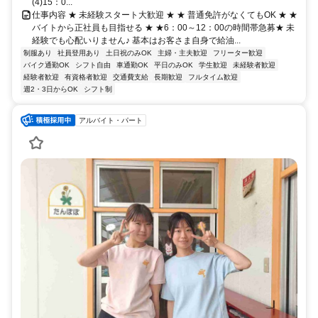
(4)15：0...
仕事内容 ★ 未経験スタート大歓迎 ★ ★ 普通免許がなくてもOK ★ ★
バイトから正社員も目指せる ★ ★6：00～12：00の時間帯急募★ 未
経験でも心配いりません♪ 基本はお客さま自身で給油...
制服あり
社員登用あり
土日祝のみOK
主婦・主夫歓迎
フリーター歓迎
バイク通勤OK
シフト自由
車通勤OK
平日のみOK
学生歓迎
未経験者歓迎
経験者歓迎
有資格者歓迎
交通費支給
長期歓迎
フルタイム歓迎
週2・3日からOK
シフト制
アルバイト・パート