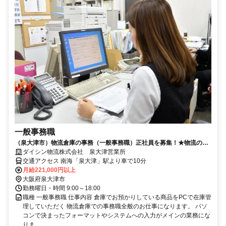
一般事務職
（泉大津市）物流倉庫の事務（一般事務職）正社員を募集！★物流の知
識等不問、入社してからのOJTで可！
ダイシン物流株式会社 泉大津営業所
交通アクセス 南海「泉大津」駅より車で10分
月給221,000円以上
大阪府泉大津市
勤務曜日・時間 9:00～18:00
職種 一般事務職 仕事内容 倉庫でお預かりしている商品をPCで在庫管
理していただく 物流倉庫での事務職全般のお仕事になります。 パソ
コンで決まったフォーマットやシステムへの入力がメインの業務にな
りま...