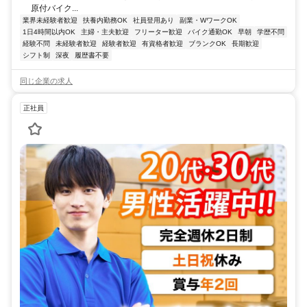
原付バイク...
業界未経験者歓迎
扶養内勤務OK
社員登用あり
副業・WワークOK
1日4時間以内OK
主婦・主夫歓迎
フリーター歓迎
バイク通勤OK
早朝
学歴不問
経験不問
未経験者歓迎
経験者歓迎
有資格者歓迎
ブランクOK
長期歓迎
シフト制
深夜
履歴書不要
同じ企業の求人
正社員