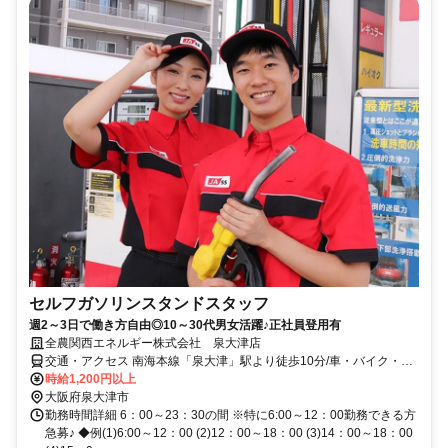
セルフガソリンスタンドスタッフ
週2～3日で働き方自由◎10～30代男女活躍♪正社員登用有
全農関西エネルギー株式会社 泉大津店
交通・アクセス 南海本線「泉大津」駅より徒歩10分/車・バイク・自
転車通勤ＯＫ
時給1,200円以上
大阪府泉大津市
勤務時間詳細 6：00～23：30の間 ※特に6:00～12：00勤務できる方
急募♪ ◆例(1)6:00～12：00 (2)12：00～18：00 (3)14：00～18：00