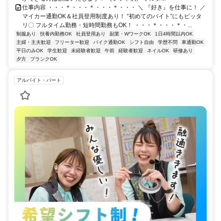
仕事内容 ・・・＊・・・＊・・・＊・・・ ＼ 『好き』を仕事に！ ／
マイカー通勤OK＆社員登用制度あり！ “初めてのバイト”にもピッタ
リ〇 フルタイム勤務・短時間勤務もOK！ ・・・＊・・・＊・...
制服あり
扶養内勤務OK
社員登用あり
副業・WワークOK
1日4時間以内OK
主婦・主夫歓迎
フリーター歓迎
バイク通勤OK
シフト自由
学歴不問
車通勤OK
平日のみOK
学生歓迎
未経験者歓迎
午前
経験者歓迎
ネイルOK
研修あり
夕方
ブランクOK
アルバイト・パート