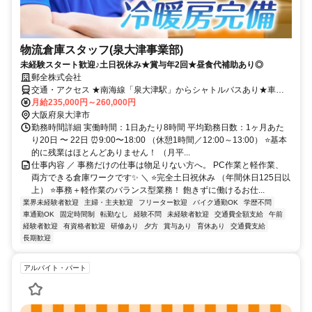
物流倉庫スタッフ(泉大津事業部)
未経験スタート歓迎♪土日祝休み★賞与年2回★昼食代補助あり◎
郵全株式会社
交通・アクセス ★南海線「泉大津駅」からシャトルバスあり★車・
バイク・自転車通勤OK（泉大津駅から徒歩30分）
月給235,000円～260,000円
大阪府泉大津市
勤務時間詳細 実働時間：1日あたり8時間 平均勤務日数：1ヶ月あた
り20日 〜 22日 ⏰9:00〜18:00 （休憩1時間／12:00～13:00） ⭐基本
的に残業はほとんどありません！ （月平...
仕事内容 ／ 事務だけの仕事は物足りない方へ。 PC作業と軽作業、
両方できる倉庫ワークです✨ ＼ ⭐完全土日祝休み （年間休日125日以
上） ⭐事務＋軽作業のバランス型業務！ 飽きずに働けるお仕...
業界未経験者歓迎
主婦・主夫歓迎
フリーター歓迎
バイク通勤OK
学歴不問
車通勤OK
固定時間制
転勤なし
経験不問
未経験者歓迎
交通費全額支給
午前
経験者歓迎
有資格者歓迎
研修あり
夕方
賞与あり
育休あり
交通費支給
長期歓迎
アルバイト・パート