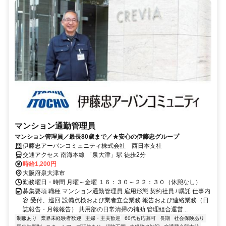
マンション通勤管理員
マンション管理員／最長80歳まで／★安心の伊藤忠グループ
伊藤忠アーバンコミュニティ株式会社 西日本支社
交通アクセス 南海本線 「泉大津」駅 徒歩2分
時給1,200円
大阪府泉大津市
勤務曜日・時間 月曜～金曜 １６：３０～２２：３０（休憩なし）
募集要項 職種 マンション通勤管理員 雇用形態 契約社員 / 嘱託 仕事内
容 受付、巡回 設備点検および業者立会業務 報告および連絡業務（日
誌報告・月報報告） 共用部の日常清掃の補助 管理組合運営...
制服あり
業界未経験者歓迎
主婦・主夫歓迎
60代も応募可
長期
社会保険あり