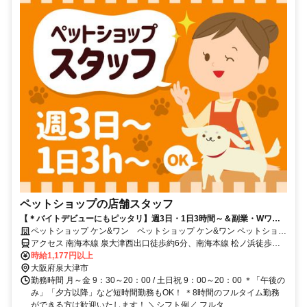
ペットショップの店舗スタッフ
【＊バイトデビューにもピッタリ】週3日・1日3時間～＆副業・Wワー
クOK◆社割など充実の福利厚生！
ペットショップ ケン&ワン ペットショップ ケン&ワン ペットショッ
プ ケンアンドワン 南海泉大津店
アクセス 南海本線 泉大津西出口徒歩約6分、南海本線 松ノ浜徒歩約8
分、南海本線 北助松西出口徒歩約21分
時給1,177円以上
大阪府泉大津市
勤務時間 月～金 9：30～20：00 / 土日祝 9：00～20：00 ＊「午後の
み」「夕方以降」など短時間勤務もOK！ ＊8時間のフルタイム勤務
ができる方は歓迎いたします！ ＼シフト例／ フルタ...