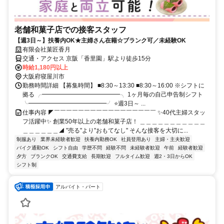
老舗和菓子店での接客スタッフ
【週3日～】扶養内OK★主婦さん在籍☆ブランク可／未経験OK
有限会社菓匠香月
交通・アクセス 京阪「香里園」駅より徒歩15分
時給1,180円以上
大阪府寝屋川市
勤務時間詳細 【募集時間】 ■8:30～13:30 ■8:30～16:00 ※シフトに
拠る ╭━━━━━━━━━━━━━╮ 1ヶ月毎の自己申告制シフト
╰━━━━━━━━━━━━━╯ ⭐週3日～ ...
仕事内容 ◤￣￣￣￣￣￣￣￣￣￣￣￣￣￣￣￣￣ ✨40代主婦スタッ
フ活躍中✨ 創業50年以上の老舗和菓子店！ ＿＿＿＿＿＿＿＿＿＿＿
＿＿＿＿＿＿◢ "売る"より"おもてなし" そんな接客を大切に...
制服あり
業界未経験者歓迎
扶養内勤務OK
社員登用あり
主婦・主夫歓迎
バイク通勤OK
シフト自由
学歴不問
経験不問
未経験者歓迎
午前
経験者歓迎
夕方
ブランクOK
交通費支給
長期歓迎
フルタイム歓迎
週2・3日からOK
シフト制
アルバイト・パート