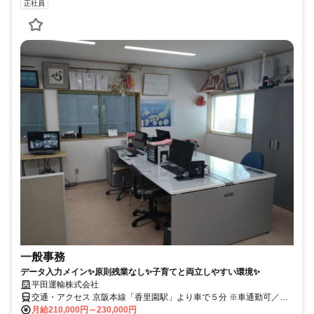
正社員
一般事務
データ入力メイン✨原則残業なし✨子育てと両立しやすい環境✨
平田運輸株式会社
交通・アクセス 京阪本線「香里園駅」より車で５分 ※車通勤可／バ
イク通勤可／自転車通勤可／無料駐車場あり
月給210,000円～230,000円