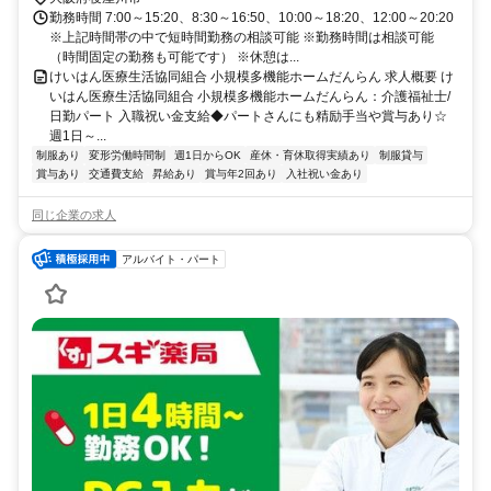
勤務時間 7:00～15:20、8:30～16:50、10:00～18:20、12:00～20:20
※上記時間帯の中で短時間勤務の相談可能 ※勤務時間は相談可能
（時間固定の勤務も可能です） ※休憩は...
けいはん医療生活協同組合 小規模多機能ホームだんらん 求人概要 け
いはん医療生活協同組合 小規模多機能ホームだんらん：介護福祉士/
日勤パート 入職祝い金支給◆パートさんにも精励手当や賞与あり☆
週1日～...
制服あり
変形労働時間制
週1日からOK
産休・育休取得実績あり
制服貸与
賞与あり
交通費支給
昇給あり
賞与年2回あり
入社祝い金あり
同じ企業の求人
アルバイト・パート