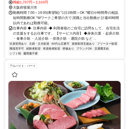
償！
歩約13分、京阪本線 枚方公園徒歩約33分 京阪本線「香里園」駅から
時給1,707円～2,104円
徒歩約8分
大阪府寝屋川市
勤務時間 7:00～19:00(希望制) *1日1時間～OK *曜日や時間帯の相談,
短時間勤務OK *Wワークご希望の方で,現職と当社勤務が 計週40時間
以内であれば勤務可能。
仕事内容 ◆- 仕事内容 -◆ 利用者様のご自宅に訪問をして、 在宅生活
の支援をするお仕事です。 【サービス内容】 ◆身体介護 ・起床介助
・食事介助 ・入浴介助 ・排泄介助 ・通院介助 など ...
社員登用あり
主婦・主夫歓迎
60代も応募可
資格取得支援あり
フリーター歓迎
職場見学可
経験者歓迎
有資格者歓迎
研修あり
ブランクOK
交通費支給
シフト制
履歴書不要
アルバイト・パート