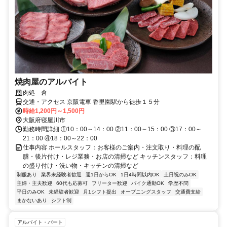
焼肉屋のアルバイト
肉処 倉
交通・アクセス 京阪電車 香里園駅から徒歩１５分
時給1,200円～1,500円
大阪府寝屋川市
勤務時間詳細 ①10：00～14：00 ②11：00～15：00 ③17：00～
21：00 ④18：00～22：00
仕事内容 ホールスタッフ：お客様のご案内・注文取り・料理の配
膳・後片付け・レジ業務・お店の清掃など キッチンスタッフ：料理
の盛り付け・洗い物・キッチンの清掃など
制服あり
業界未経験者歓迎
週1日からOK
1日4時間以内OK
土日祝のみOK
主婦・主夫歓迎
60代も応募可
フリーター歓迎
バイク通勤OK
学歴不問
平日のみOK
未経験者歓迎
月1シフト提出
オープニングスタッフ
交通費支給
まかないあり
シフト制
アルバイト・パート