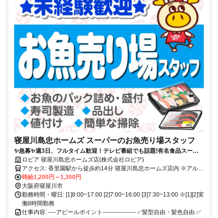
寝屋川島忠ホームズ スーパーのお魚売り場スタッフ
✨急募✨週3日、フルタイム歓迎！テレビ番組でも話題❗︎有名食品スーパ
ーでスタッフ募集❗︎土日は時給UP❗︎
ロピア 寝屋川島忠ホームズ店(株式会社ロピア)
アクセス: 香里園駅から徒歩約14分 寝屋川島忠ホームズ店内 ※アル・
プラザ香里園さん、マルハン寝屋川店さんの近くにございます。
時給1,200円～1,300円
大阪府寝屋川市
勤務時間・曜日: [1]8:00~17:00 [2]7:00~16:00 [3]7:30~13:00 ※[1][2]実
働8時間勤務
仕事内容: ----アピールポイント----------------- ✅髪型自由・髪色自由 ✅️