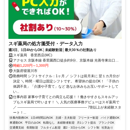
スギ薬局の処方箋受付・データ入力
週3日、1日4hからOK│未経験歓迎│最大30％の社割あり
スギ薬局 香里西店(MC)
アクセス 京阪本線 香里園西口徒歩約9分、京阪本線 光善寺東出口徒
歩約18分、京阪本線 寝屋川市北改札口徒歩約36分
時給1,220円～1,300円
大阪府寝屋川市
勤務時間 シフトサイクル：1ヶ月 ／ シフトは前月末に 翌１カ月分が
決定 ＼ 時間・曜日は固定シフトです。 希望休の提出OK！ 「子供の
体調不良」「介護や子育て」など 急なお休みもお互いサポートして
い...
仕事内容 家事や子育てとの両立も応援！！働きやすさもスキルアッ
プもスギ薬局で叶います！ ＼ 人気の医療事務デビューはスギ薬局で
／ ―――――――――――――――――――― 7割以上が未経験スタ
ート！...
扶養内勤務OK
1日4時間以内OK
主婦・主夫歓迎
フリーター歓迎
バイク通勤OK
車通勤OK
平日のみOK
転勤なし
未経験者歓迎
月1シフト提出
ブランクOK
交通費支給
長期歓迎
フルタイム歓迎
週2・3日からOK
シフト制
社割あり