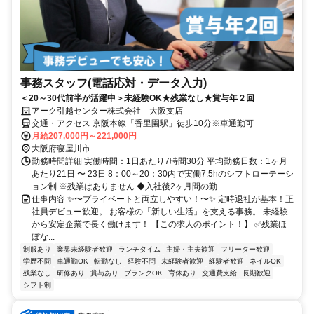
事務スタッフ(電話応対・データ入力)
＜20～30代前半が活躍中＞未経験OK★残業なし★賞与年２回
アーク引越センター株式会社 大阪支店
交通・アクセス 京阪本線「香里園駅」徒歩10分※車通勤可
月給207,000円～221,000円
大阪府寝屋川市
勤務時間詳細 実働時間：1日あたり7時間30分 平均勤務日数：1ヶ月
あたり21日 〜 23日 8：00～20：30内で実働7.5hのシフトローテーシ
ョン制 ※残業はありません ◆入社後2ヶ月間の勤...
仕事内容 ✨〜プライベートと両立しやすい！〜✨ 定時退社が基本！正
社員デビュー歓迎。 お客様の「新しい生活」を支える事務。 未経験
から安定企業で長く働けます！ 【この求人のポイント！】 ✅残業ほ
ぼな...
制服あり
業界未経験者歓迎
ランチタイム
主婦・主夫歓迎
フリーター歓迎
学歴不問
車通勤OK
転勤なし
経験不問
未経験者歓迎
経験者歓迎
ネイルOK
残業なし
研修あり
賞与あり
ブランクOK
育休あり
交通費支給
長期歓迎
シフト制