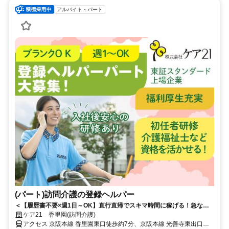
アルバイト・パート
(パート)訪問介護の登録ヘルパー
＜【履歴書不要×週1日～OK】直行直帰でスキマ時間に稼げる！急なキ
ャンセルも手当有！定年無し！＞★履歴書の準備不要★未経験者OK！働
ケア21 香里園(訪問介護)
きやすいシフト制！急なキャンセルが発生した場合でも手当で給与を補
アクセス 京阪本線 香里園東口徒歩約7分、京阪本線 光善寺東出口徒