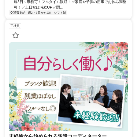
週3日～勤務可！フルタイム歓迎！ ✅️家庭や子供の用事でお休み調整
可！ ✅️土日祝は時給UP ✅️関...
交通費支給
週2・3日からOK
シフト制
正社員
未経験から始められる派遣コーディネーター