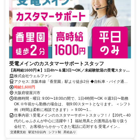
受電メインのカスタマーサポートスタッフ
【高時給1600円★】1日4h〜＆週3日〜OK／未経験歓迎の受電スタッフ
◎／20〜40代主婦さん活躍中！
株式会社ウェルファン
アクセス: 京阪本線「香里園」駅より徒歩2分 ◆自転車・バイク通勤
OK！ ◆お買い物に便利！ 駅周辺にはスーパーが充実しており、 退勤
時給1,600円
後に夕飯の買い出しをして帰る スタッフも多い好立地です！
大阪府寝屋川市
勤務時間・曜日: 9:00〜18:00の間で、1日4時間〜OK ※週3日〜勤務
OK ※午前から勤務の場合は、 朝9:00スタートとなります。 ＜シフト
例（時間は柔軟に相談できます）＞ 9:00〜1...
仕事内容: \ 受電メインのカスタマーサポートスタッフ！ / 【20代～40
代のしゅふさんが中心に活躍中！】 福祉用具と介護用品を取り扱う
会社で、 お客様からかかってきた電話に応対する 受電メイン...
交通費支給
駅近5分以内
シフト制
昇給あり