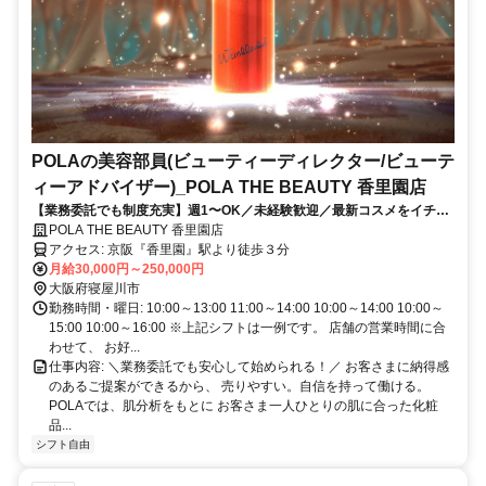
POLAの美容部員(ビューティーディレクター/ビューテ
ィーアドバイザー)_POLA THE BEAUTY 香里園店
【業務委託でも制度充実】週1〜OK／未経験歓迎／最新コスメをイチ早
くお試し♪お客様も自分もキレイに／Wワーク・副業
POLA THE BEAUTY 香里園店
アクセス: 京阪『香里園』駅より徒歩３分
月給30,000円～250,000円
大阪府寝屋川市
勤務時間・曜日: 10:00～13:00 11:00～14:00 10:00～14:00 10:00～
15:00 10:00～16:00 ※上記シフトは一例です。 店舗の営業時間に合
わせて、 お好...
仕事内容: ＼業務委託でも安心して始められる！／ お客さまに納得感
のあるご提案ができるから、 売りやすい。自信を持って働ける。
POLAでは、肌分析をもとに お客さま一人ひとりの肌に合った化粧
品...
シフト自由