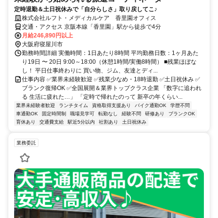
定時退勤＆土日祝休みで「自分らしさ」取り戻してこ♪
株式会社ルフト・メディカルケア 香里園オフィス
交通・アクセス 京阪本線「香里園」駅から徒歩で4分
月給246,890円以上
大阪府寝屋川市
勤務時間詳細 実働時間：1日あたり8時間 平均勤務日数：1ヶ月あた
り19日 〜 20日 9:00～18:00（休憩1時間/実働8時間） ■残業ほぼな
し！ 平日仕事終わりに 買い物、ジム、友達とディ...
仕事内容 ✅業界未経験歓迎 ✅残業少なめ・18時退勤 ✅土日祝休み ✅
ブランク復帰OK ✅全国展開＆業界トップクラス企業 「数字に追われ
る 生活に疲れた…」 「定時で帰れたのって 新卒の年くらい...
業界未経験者歓迎
ランチタイム
資格取得支援あり
バイク通勤OK
学歴不問
車通勤OK
固定時間制
職場見学可
転勤なし
経験不問
研修あり
ブランクOK
育休あり
交通費支給
駅近5分以内
社割あり
土日祝休み
業務委託