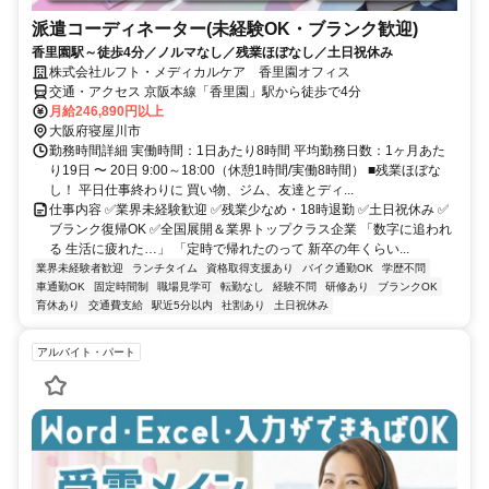
派遣コーディネーター(未経験OK・ブランク歓迎)
香里園駅～徒歩4分／ノルマなし／残業ほぼなし／土日祝休み
株式会社ルフト・メディカルケア 香里園オフィス
交通・アクセス 京阪本線「香里園」駅から徒歩で4分
月給246,890円以上
大阪府寝屋川市
勤務時間詳細 実働時間：1日あたり8時間 平均勤務日数：1ヶ月あた
り19日 〜 20日 9:00～18:00（休憩1時間/実働8時間） ■残業ほぼな
し！ 平日仕事終わりに 買い物、ジム、友達とディ...
仕事内容 ✅業界未経験歓迎 ✅残業少なめ・18時退勤 ✅土日祝休み ✅
ブランク復帰OK ✅全国展開＆業界トップクラス企業 「数字に追われ
る 生活に疲れた…」 「定時で帰れたのって 新卒の年くらい...
業界未経験者歓迎
ランチタイム
資格取得支援あり
バイク通勤OK
学歴不問
車通勤OK
固定時間制
職場見学可
転勤なし
経験不問
研修あり
ブランクOK
育休あり
交通費支給
駅近5分以内
社割あり
土日祝休み
アルバイト・パート