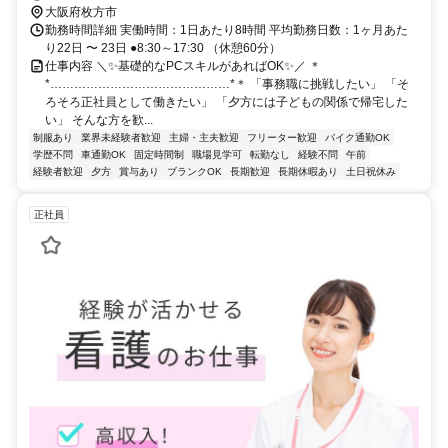
大阪府枚方市
勤務時間詳細 実働時間：1日あたり8時間 平均勤務日数：1ヶ月あた
り22日 〜 23日 ●8:30～17:30 （休憩60分）
仕事内容 ＼✨基礎的なPCスキルがあればOK✨／ ＊
*………………………………………*＊ 「事務職に挑戦したい」 「そ
ろそろ正社員として働きたい」 「夕方には子どもの関係で帰宅した
い」 そんな方を歓...
制服あり
業界未経験者歓迎
主婦・主夫歓迎
フリーター歓迎
バイク通勤OK
学歴不問
車通勤OK
固定時間制
職場見学可
転勤なし
経験不問
午前
経験者歓迎
夕方
賞与あり
ブランクOK
長期歓迎
長期休暇あり
土日祝休み
正社員