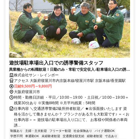
遊技場駐車場出入口での誘導警備スタッフ
異業種からの転職歓迎！日勤のみ・常駐で安定収入♪駐車場出入口の誘導
警備！未経験可！
株式会社サン・レインボー
アクセス 大阪府寝屋川市内京阪本線/寝屋川市駅 京阪本線/香里園駅
日給9,500円～9,800円
大阪府寝屋川市
時間・勤務日詳細 ・平日／10:00～19:00 ・土日祝／10:00～19:00＋
残業30分あり ※実働8時間 ※月平均残業：5時間
仕事内容 ＼交通誘導警備2級所持者歓迎／ ★出張面接いたします 資
格を活かして働きませんか？ ブランクがある方も大歓迎です♪ ＝＜お
仕事内容＞＝ 遊技場の駐車場出入り口にて、 お客様や関係者の車両
誘...
制服あり
主婦・主夫歓迎
フリーター歓迎
社会保険あり
バイク通勤OK
学歴不問
車通勤OK
未経験者歓迎
交通費全額支給
経験者歓迎
寸志あり