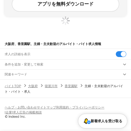
アプリを無料ダウンロード
大阪府、香里園駅、主婦・主夫歓迎のアルバイト・バイト求人情報
求人の詳細を表示
条件を追加・変更して検索
市区町村を追加・変更
関連キーワード
完全在宅ワーク 全国
シール貼り 在宅
現在地周辺
ガチャガチャ
犬カフェ
大阪府
駅を追加・変更
バイトTOP
大阪府
寝屋川市
香里園駅
主婦・主夫歓迎のアルバイ
大阪府
すべて
ト・バイト・求人
大阪市
すべて
職種を追加・変更
JR京都線
都島区
福島区
此花区
西区
港区
大正区
天王寺区
浪速区
西淀川区
東淀川区
東成区
島本駅
高槻駅
摂津富田駅
JR総持寺駅
茨木駅
千里丘駅
岸辺駅
吹田駅
東淀川駅
飲食・フードサービス
生野区
旭区
城東区
阿倍野区
住吉区
東住吉区
西成区
淀川区
鶴見区
住之江区
特徴を追加・変更
新大阪駅
大阪駅
飲食・フードサービス
平野区
北区
中央区
すべて
ヘルプ・お問い合わせ
サイトマップ
利用規約・プライバシーポリシー
ホールスタッフ
キッチンスタッフ
皿洗い・洗い場
精肉・鮮魚加工
給食調理
人気
[企業]求人広告の掲載相談
JR神戸線(大阪～神戸)
堺市
すべて
雇用形態を追加・変更
パン屋（ベーカリー）
フードカウンター販売員
バー（BAR）・バーテンダー
日払いOK
高校生歓迎
学生歓迎
深夜の仕事
髪型・髪色自由
ひげOK
ネイルOK
大阪駅
塚本駅
堺区
中区
東区
西区
南区
北区
美原区
飲食店補助（開店・閉店準備）
飲食店（店長・マネージャー）
新着求人を受け取る
ピアスOK
アルバイト・パート
履歴書不要
オープニングスタッフ
留学生・外国人活躍中
都道府県を変更
営業・販売
大和路線
岸和田市
豊中市
池田市
吹田市
泉大津市
高槻市
貝塚市
守口市
枚方市
茨木市
勤務期間
正社員
河内堅上駅
高井田駅
柏原駅
志紀駅
八尾駅
久宝寺駅
加美駅
平野駅
東部市場前駅
営業・販売
すべて