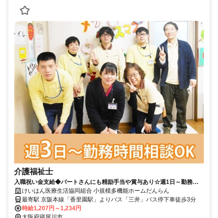
介護福祉士
入職祝い金支給◆パートさんにも精励手当や賞与あり☆週1日～勤務時
間応相談♪診療所併設で安心◇【寝屋川市、香里園駅、小規模多機能型居
けいはん医療生活協同組合 小規模多機能ホームだんらん
宅介護、介護福祉士、日勤パート】
最寄駅 京阪本線「香里園駅」よりバス「三井」バス停下車徒歩3分
時給1,207円～1,234円
大阪府寝屋川市