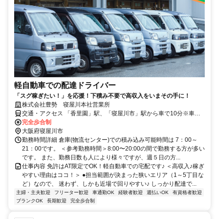
軽自動車での配達ドライバー
「スグ稼ぎたい！」を応援！下積み不要で高収入をいまその手に！
株式会社豊勢 寝屋川本社営業所
交通・アクセス 「香里園」駅、「寝屋川市」駅から車で10分※車・
バイク通勤OK／駐車場あり
完全歩合制
大阪府寝屋川市
勤務時間詳細 倉庫(物流センター)での積み込み可能時間は 7：00～
21：00です。 ＜参考勤務時間＞8:00〜20:00の間で勤務する方が多い
です。 また、勤務日数も人により様々ですが、週５日の方...
仕事内容 免許はAT限定でOK！軽自動車での宅配です♪ ＜高収入♪稼ぎ
やすい理由はココ！＞ ●担当範囲が決まった狭いエリア（1～5丁目な
ど）なので、 迷わず、しかも近場で回りやすい♪ しっかり配達で...
主婦・主夫歓迎
フリーター歓迎
車通勤OK
経験者歓迎
週払いOK
有資格者歓迎
ブランクOK
長期歓迎
完全歩合制