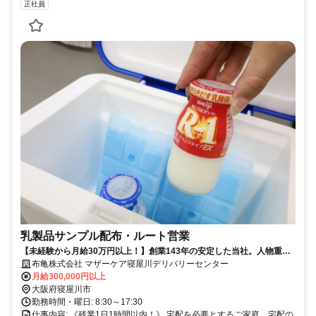
正社員
乳製品サンプル配布・ルート営業
【未経験から月給30万円以上！】創業143年の安定した当社。人物重
視・年齢学歴不問です！
布亀株式会社 マザーケア寝屋川デリバリーセンター
月給300,000円以上
大阪府寝屋川市
勤務時間・曜日: 8:30～17:30
仕事内容: 《残業1日1時間以内！》 宅配を必要とするご家庭、宅配の