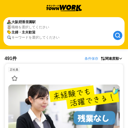
大阪府
香里園駅
職種を選択してください
主婦・主夫歓迎
キーワードを選択してください
491件
条件保存
関連度順
正社員