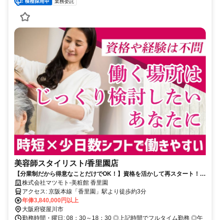
業務委託
美容師スタイリスト/香里園店
【分業制だから得意なことだけでOK！】資格を活かして再スタート！休
眠美容師さん歓迎◎ 残業なし/ブランクOK
株式会社マツモト-美粧館 香里園
アクセス: 京阪本線「香里園」駅より徒歩約3分
年俸3,840,000円以上
大阪府寝屋川市
勤務時間・曜日: 08：30～18：30 ◎上記時間でフルタイム勤務 ◎午