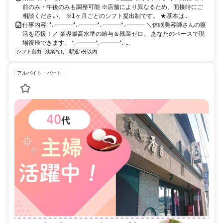
前のみ・午後のみも調整可能 ※店舗により異なるため、面接時にご
相談ください。 ※1ヶ月ごとのシフト提出制です。 ★基本は...
仕事内容: *.·┈┈┈*.·┈┈┈*.·┈┈┈*.·┈┈┈ ＼休眠美容師さんの復
活を応援！／ 業界最高水準の給与＆残業ゼロ。 あなたのペースで現
場復帰できます。 *.·┈┈┈*.·┈┈┈*.·...
シフト自由
残業なし
駅近5分以内
アルバイト・パート