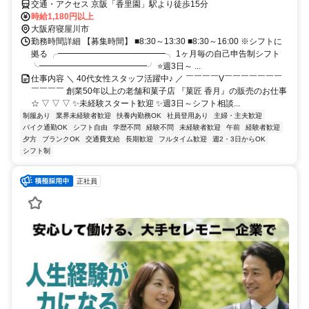
交通・アクセス 京阪「香里園」駅より徒歩15分
時給1,180円以上
大阪府寝屋川市
勤務時間詳細 【募集時間】 ■8:30～13:30 ■8:30～16:00 ※シフトに
拠る ╭━━━━━━━━━━━━━╮ 1ヶ月毎の自己申告制シフト
╰━━━━━━━━━━━━━╯ ⭐週3日～ ...
仕事内容 ＼ 40代女性スタッフ活躍中♪ ／ ￣￣￣￣V￣￣￣￣￣￣￣
￣￣￣￣ 創業50年以上の老舗和菓子店 『菓匠 香月』の販売のお仕事
☆ ▽ ▽ ▽ ✨未経験スタート歓迎 ✨週3日～シフト相談...
制服あり
業界未経験者歓迎
扶養内勤務OK
社員登用あり
主婦・主夫歓迎
バイク通勤OK
シフト自由
学歴不問
経験不問
未経験者歓迎
午前
経験者歓迎
夕方
ブランクOK
交通費支給
長期歓迎
フルタイム歓迎
週2・3日からOK
シフト制
正社員