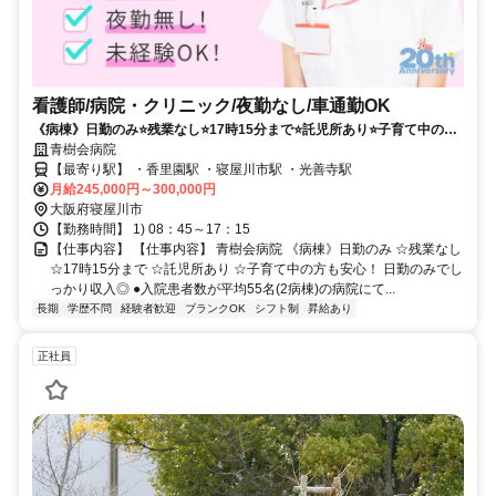
看護師/病院・クリニック/夜勤なし/車通勤OK
《病棟》日勤のみ⭐残業なし⭐17時15分まで⭐託児所あり⭐子育て中の方
も安心❗️日勤のみでしっかり収入⭕
青樹会病院
【最寄り駅】 ・香里園駅 ・寝屋川市駅 ・光善寺駅
月給245,000円～300,000円
大阪府寝屋川市
【勤務時間】 1) 08：45～17：15
【仕事内容】 【仕事内容】 青樹会病院 《病棟》日勤のみ ☆残業なし
☆17時15分まで ☆託児所あり ☆子育て中の方も安心！ 日勤のみでし
っかり収入◎ ●入院患者数が平均55名(2病棟)の病院にて...
長期
学歴不問
経験者歓迎
ブランクOK
シフト制
昇給あり
正社員