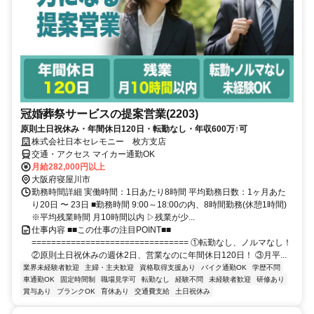
冠婚葬祭サービスの提案営業(2203)
原則土日祝休み・年間休日120日・転勤なし・年収600万↑可
株式会社日本セレモニー 枚方支店
交通・アクセス マイカー通勤OK
月給282,000円以上
大阪府寝屋川市
勤務時間詳細 実働時間：1日あたり8時間 平均勤務日数：1ヶ月あた
り20日 〜 23日 ■勤務時間 9:00～18:00の内、8時間勤務(休憩1時間)
※平均残業時間 月10時間以内 ▷残業が少...
仕事内容 ■■この仕事の注目POINT■■
================================ ①転勤なし、ノルマなし！
②原則土日祝休みの週休2日、営業なのに年間休日120日！ ③月平...
業界未経験者歓迎
主婦・主夫歓迎
資格取得支援あり
バイク通勤OK
学歴不問
車通勤OK
固定時間制
職場見学可
転勤なし
経験不問
未経験者歓迎
研修あり
賞与あり
ブランクOK
育休あり
交通費支給
土日祝休み