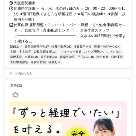
大阪府箕面市
勤務時間詳細 ＜ 火、水、木の週3日のみ ＞ 18：00～23：00(休憩15
分) ★週3日勤務できる方を積極採用中 ★曜日の相談ok！ ★副業・扶
養内も可能！
仕事内容 雇用形態：アルバイト・パート 職種：その他倉庫/配送セン
ター、倉庫管理（倉庫/配送センター）、倉庫作業スタッフ
╭━━━━━━━━━━━━━━━━╮ 火水木の週3日勤務で効率よ
く稼げる ...
制服あり
業界未経験者歓迎
扶養内勤務OK
社員登用あり
副業・WワークOK
主婦・主夫歓迎
資格取得支援あり
フリーター歓迎
バイク通勤OK
シフト自由
学歴不問
車通勤OK
即日勤務OK
職場見学可
平日のみOK
学生歓迎
経験不問
未経験者歓迎
経験者歓迎
研修あり
同じ企業の求人
業務委託