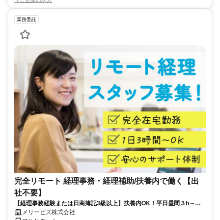
同じ企業の求人
業務委託
完全リモート 経理事務・経理補助/扶養内で働く【出
社不要】
【経理事務経験または日商簿記3級以上】扶養内OK！平日昼間３h～。
完全在宅で育児・介護中の方も大歓迎♪
メリービズ株式会社