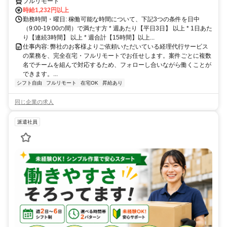
フルリモート
時給1,232円以上
勤務時間・曜日: 稼働可能な時間について、下記3つの条件を日中
（9:00-19:00の間）で満たす方 * 週あたり【平日3日】 以上 * 1日あた
り【連続3時間】 以上 * 週合計【15時間】以上...
仕事内容: 弊社のお客様よりご依頼いただいている経理代行サービス
の業務を、完全在宅・フルリモートでお任せします。案件ごとに複数
名でチームを組んで対応するため、フォローし合いながら働くことが
できます。...
シフト自由
フルリモート
在宅OK
昇給あり
同じ企業の求人
派遣社員