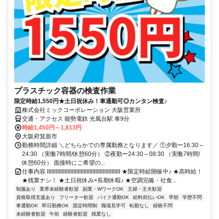
プラスチック容器の検査作業
限定時給1,550円★土日祝休み！車通勤可◎カンタン検査♪
株式会社ミックコーポレーション 大阪営業所
交通・アクセス 能勢電鉄 光風台駅 車9分
時給1,450円～1,813円
大阪府箕面市
勤務時間詳細 ＼どちらかでの専属勤務となります／ ①夕勤ー16:30～
24:30 （実働7時間/休憩60分） ②夜勤ー24:30～08:30 （実働7時間/
休憩60分） 面接時にご希望の...
仕事内容 IIIIIIIIIIIIIIIIIIIIIIIIIIIIIIIIIIIIIIIIIIIIIIIIII ★限定時給開催中♪ ★高時給！
★残業ナシ！ ★土日祝休み×長期休暇♪ ★空調完備・社食...
制服あり
業界未経験者歓迎
副業・WワークOK
主婦・主夫歓迎
資格取得支援あり
フリーター歓迎
バイク通勤OK
給料前払いOK
早朝
学歴不問
車通勤OK
即日勤務OK
固定時間制
職場見学可
転勤なし
経験不問
未経験者歓迎
午前
経験者歓迎
残業なし