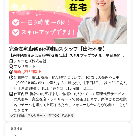
完全在宅勤務 経理補助スタッフ【出社不要】
【経理経験または日商簿記3級以上】スキルアップできる！平日昼間３h
～。完全在宅で育児・介護中の方も大歓迎♪
メリービズ株式会社
フルリモート
時給1,232円以上
勤務時間・曜日: 稼働可能な時間について、下記3つの条件を日中
（9:00-19:00の間）で満たす方 * 週あたり【平日3日】 以上 * 1日あた
り【連続3時間】 以上 * 週合計【15時間】以上...
仕事内容: 弊社のお客様よりご依頼いただいている経理代行サービス
の業務を、完全在宅・フルリモートでお任せします。案件ごとに複数
名でチームを組んで対応するため、フォローし合いながら働くことが
できます。...
シフト自由
フルリモート
在宅OK
昇給あり
派遣社員