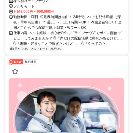
～OK♪
株式会社ライブナウV
フルリモート
月給2,000円～600,000円
勤務時間・曜日: ⏰勤務時間は自由！ 24時間いつでも配信可能 （深
夜・早朝も自由） ⛅週1日〜、1日1時間～OK！ ⛺完全在宅OK！ 全
国どこからでも配信可能 ✨副業・WワークOK
仕事内容: ＼✨未経験・初心者OK✨／ "ライブナウV"でボイス配信 デ
ビューしてみませんか？ ✋「声だけの配信活動に興味があるけど…」
✋「趣味・好きなことで稼ぎたいけど…」 ✋「やってみた...
週1日からOK
フルリモート
在宅OK
契約社員