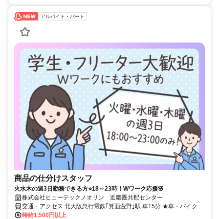
アルバイト・パート
商品の仕分けスタッフ
火水木の週3日勤務できる方⭐18～23時！Wワーク応援🌸
株式会社ヒューテックノオリン 近畿圏共配センター
交通・アクセス 北大阪急行電鉄｢箕面萱野｣駅 車15分 ★車・バイク通
勤でも交通費支給 ★駐車場無料
時給1,500円以上