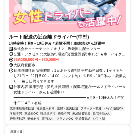
ルート配送の近距離ドライバー(中型)
14時定時！月9～10日休み＊経験不問！主婦(夫)さん活躍中
株式会社ヒューテックノオリン 近畿圏共配センター
交通・アクセス 北大阪急行電鉄｢箕面萱野｣駅 車15分 ★車・バイク通
勤でも交通費支給 ★駐車場無料
月給280,000円～330,000円
大阪府箕面市
勤務時間詳細 実働時間：1日あたり8時間 平均勤務日数：1ヶ月あた
り21日 〜 22日 5:00～14:00 （シフト制） ※月9～10日休み ・残業あ
り ・毎日日帰りできます！
仕事内容 雇用形態：契約社員 職種：配送/宅配/セールスドライバー ⭐
女性ドライバーさんも活躍中♪♪
━━━━━━━━━━━━━━━━━━━━ ⭐月9～10日休み！年間
休日114日＋有給 ━━━━━...
業界未経験者歓迎
社員登用あり
主婦・主夫歓迎
フリーター歓迎
バイク通勤OK
学歴不問
車通勤OK
職場見学可
経験不問
未経験者歓迎
住宅手当あり
経験者歓迎
研修あり
賞与あり
ブランクOK
交通費支給
シフト制
派遣社員