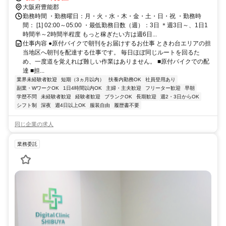
分
大阪府豊能郡
勤務時間 ・勤務曜日：月・火・水・木・金・土・日・祝 ・勤務時
間： [1] 02:00～05:00 ・最低勤務日数（週）：3日 ＊週3日～、1日1
時間半～2時間半程度 もっと稼ぎたい方は週6日...
仕事内容 ●原付バイクで朝刊をお届けするお仕事 ときわ台エリアの担
当地区へ朝刊を配達する仕事です。 毎日ほぼ同じルートを回るた
め、一度道を覚えれば難しい作業はありません。 ■原付バイクでの配
達 ■担...
業界未経験者歓迎
短期（3ヵ月以内）
扶養内勤務OK
社員登用あり
副業・WワークOK
1日4時間以内OK
主婦・主夫歓迎
フリーター歓迎
早朝
学歴不問
未経験者歓迎
経験者歓迎
ブランクOK
長期歓迎
週2・3日からOK
シフト制
深夜
週4日以上OK
服装自由
履歴書不要
同じ企業の求人
業務委託