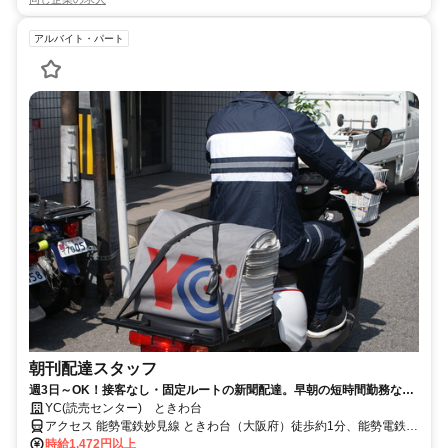
アルバイト・パート
朝刊配達スタッフ
週3日～OK！接客なし・固定ルートの新聞配達。早朝の短時間勤務なの
でWワークや副収入にもおすすめです。
YC(読売センター) ときわ台
アクセス 能勢電鉄妙見線 ときわ台（大阪府）徒歩約1分、能勢電鉄妙
見線 光風台（大阪府）徒歩約15分、能勢電鉄妙見線 妙見口徒歩約16
時給1,472円以上