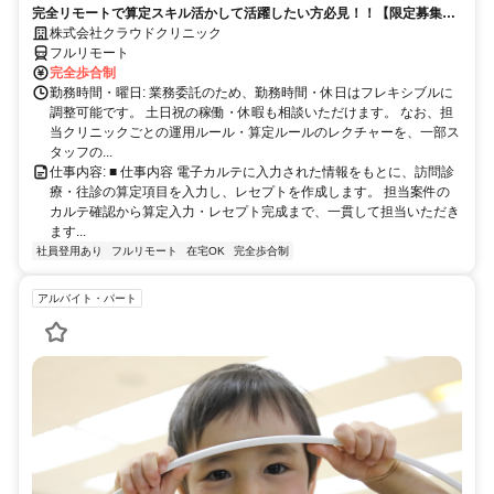
完全リモートで算定スキル活かして活躍したい方必見！！【限定募集】
完全リモート｜在宅医療レセプト算定（成果報酬型／業務委託）
株式会社クラウドクリニック
フルリモート
完全歩合制
勤務時間・曜日: 業務委託のため、勤務時間・休日はフレキシブルに
調整可能です。 土日祝の稼働・休暇も相談いただけます。 なお、担
当クリニックごとの運用ルール・算定ルールのレクチャーを、一部ス
タッフの...
仕事内容: ■ 仕事内容 電子カルテに入力された情報をもとに、訪問診
療・往診の算定項目を入力し、レセプトを作成します。 担当案件の
カルテ確認から算定入力・レセプト完成まで、一貫して担当いただき
ます...
社員登用あり
フルリモート
在宅OK
完全歩合制
アルバイト・パート