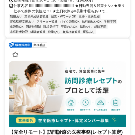
勤務時間詳細 9:30～17:30（実働7ｈ、休憩60分）
仕事内容 IIIIIIIIIIIIIIIIIIIIIIIIIIIIIIIIIIIIIIIIIIIIIIIIII ★日勤専属＆残業ナシ♪ ★座り
仕事で身体の負担ゼロ♪ ★土日祝休み×長期休暇もありで...
制服あり
業界未経験者歓迎
副業・WワークOK
主婦・主夫歓迎
資格取得支援あり
フリーター歓迎
バイク通勤OK
給料前払いOK
学歴不問
車通勤OK
固定時間制
職場見学可
平日のみOK
転勤なし
経験不問
未経験者歓迎
経験者歓迎
残業なし
有資格者歓迎
研修あり
業務委託
【完全リモート】訪問診療の医療事務(レセプト算定)