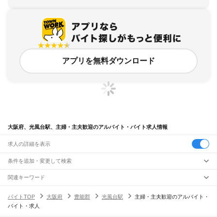
アプリを無料ダウンロード
大阪府、光風台駅、主婦・主夫歓迎のアルバイト・バイト求人情報
求人の詳細を表示
条件を追加・変更して検索
市区町村を追加・変更
関連キーワード
完全在宅ワーク 全国
シール貼り 在宅
現在地周辺
ガチャガチャ
犬カフェ
大阪府
駅を追加・変更
バイトTOP
大阪府
豊能郡
光風台駅
主婦・主夫歓迎のアルバイト・
大阪府
すべて
バイト・求人
大阪市
すべて
職種を追加・変更
JR京都線
都島区
福島区
此花区
西区
港区
大正区
天王寺区
浪速区
西淀川区
東淀川区
東成区