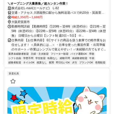
＼オープニング大量募集／超カンタン作業！
株式会社L-navi(エールナビ) L-82
交通・アクセス 川西能勢口駅から無料送迎バスで約20分・箕面萱野
駅から無料送迎バスで約15分・ときわ台駅/光風台駅から自転車で約
時給1,350円～1,688円
20分
大阪府箕面市
勤務時間詳細 【勤務時間】 ①20時～翌4時（休憩45分） ②21時～翌
5時（休憩45分） ③22時～翌5時（休憩45分） ④22時～翌4時（休憩
無） 日曜日から土曜日【シフト制 週3日～5日】 ※...
仕事内容 【お仕事内容】 ECサイトの商品を扱う倉庫での軽作業をお
任せします！ ＜具体的には…＞ ・台車を使った搬送作業 ・出荷準備
のサポート ✅作業はシンプルで覚えやすい！ ✅未経験の方でもすぐ...
業界未経験者歓迎
主婦・主夫歓迎
フリーター歓迎
バイク通勤OK
早朝
シフト自由
学歴不問
学生歓迎
転勤なし
経験不問
未経験者歓迎
午前
経験者歓迎
ネイルOK
残業なし
夜間
即日払いOK
夕方
ブランクOK
長期歓迎
派遣社員