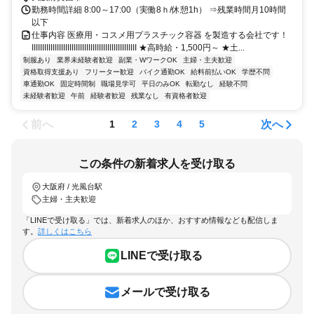
勤務時間詳細 8:00～17:00（実働8ｈ/休憩1h） ⇒残業時間月10時間
以下
仕事内容 医療用・コスメ用プラスチック容器 を製造する会社です！
IIIIIIIIIIIIIIIIIIIIIIIIIIIIIIIIIIIIIIIIIIIIIIIIII ★高時給・1,500円～ ★土...
制服あり
業界未経験者歓迎
副業・WワークOK
主婦・主夫歓迎
資格取得支援あり
フリーター歓迎
バイク通勤OK
給料前払いOK
学歴不問
車通勤OK
固定時間制
職場見学可
平日のみOK
転勤なし
経験不問
未経験者歓迎
午前
経験者歓迎
残業なし
有資格者歓迎
前へ
次へ
1
2
3
4
5
この条件の新着求人を受け取る
大阪府 / 光風台駅
主婦・主夫歓迎
「LINEで受け取る」では、新着求人のほか、おすすめ情報なども配信しま
す。
詳しくはこちら
LINEで受け取る
メールで受け取る