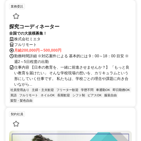
業務委託
探究コーディネーター
全国での大規模募集！
株式会社ミエタ
フルリモート
月給200,000円～500,000円
勤務時間詳細 ※対応案件による 基本的には 9：00～18：00 目安 ※
週2～5日程度の出勤
仕事内容 【日本の教育を、一緒に前進させませんか？】 「もっと良
い教育を届けたい」 そんな学校現場の想いを、カリキュラムという
形にしていく仕事です。 私たちは、学校ごとの理念や課題に向き合
いながら...
社員登用あり
主婦・主夫歓迎
フリーター歓迎
学歴不問
車通勤OK
即日勤務OK
英語
フルリモート
ネイルOK
長期歓迎
シフト制
ピアスOK
服装自由
髪型・髪色自由
契約社員