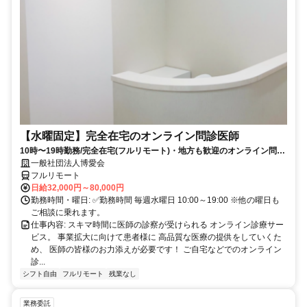
【水曜固定】完全在宅のオンライン問診医師
10時〜19時勤務/完全在宅(フルリモート)・地方も歓迎のオンライン問診
業務
一般社団法人博愛会
フルリモート
日給32,000円～80,000円
勤務時間・曜日: ✅勤務時間 毎週水曜日 10:00～19:00 ※他の曜日も
ご相談に乗れます。
仕事内容: スキマ時間に医師の診察が受けられる オンライン診療サー
ビス。 事業拡大に向けて患者様に 高品質な医療の提供をしていくた
め、 医師の皆様のお力添えが必要です！ ご自宅などでのオンライン
診...
シフト自由
フルリモート
残業なし
業務委託