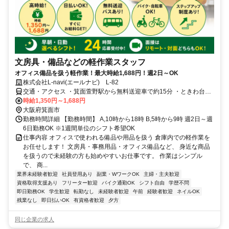
文房具・備品などの軽作業スタッフ
オフィス備品を扱う軽作業！最大時給1,688円！週2日～OK
株式会社L-navi(エールナビ) L-82
交通・アクセス ・箕面萱野駅から無料送迎車で約15分 ・ときわ台駅
から自転車で約20分 ・光風台駅から自転車で約20分
時給1,350円～1,688円
大阪府箕面市
勤務時間詳細 【勤務時間】 A,10時から18時 B,5時から9時 週2日～週
6日勤務OK ※1週間単位のシフト希望OK
仕事内容 オフィスで使われる備品や用品を扱う 倉庫内での軽作業を
お任せします！ 文房具・事務用品・オフィス備品など、 身近な商品
を扱うので未経験の方も始めやすいお仕事です。 作業はシンプル
で、 商...
業界未経験者歓迎
社員登用あり
副業・WワークOK
主婦・主夫歓迎
資格取得支援あり
フリーター歓迎
バイク通勤OK
シフト自由
学歴不問
即日勤務OK
学生歓迎
転勤なし
未経験者歓迎
午前
経験者歓迎
ネイルOK
残業なし
即日払いOK
有資格者歓迎
夕方
同じ企業の求人