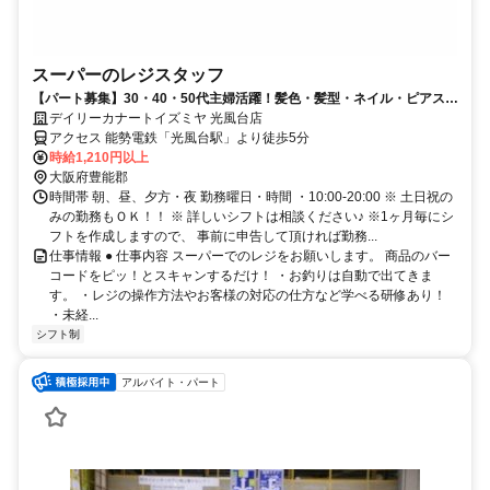
スーパーのレジスタッフ
【パート募集】30・40・50代主婦活躍！髪色・髪型・ネイル・ピアス自
由！(規定有)
デイリーカナートイズミヤ 光風台店
アクセス 能勢電鉄「光風台駅」より徒歩5分
時給1,210円以上
大阪府豊能郡
時間帯 朝、昼、夕方・夜 勤務曜日・時間 ・10:00-20:00 ※ 土日祝の
みの勤務もＯＫ！！ ※ 詳しいシフトは相談ください♪ ※1ヶ月毎にシ
フトを作成しますので、 事前に申告して頂ければ勤務...
仕事情報 ● 仕事内容 スーパーでのレジをお願いします。 商品のバー
コードをピッ！とスキャンするだけ！ ・お釣りは自動で出てきま
す。 ・レジの操作方法やお客様の対応の仕方など学べる研修あり！
・未経...
シフト制
アルバイト・パート