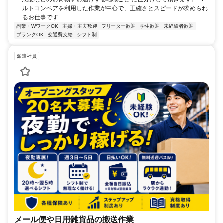
ルトコンベアを利用した作業が中心で、正確さとスピードが求められ
るお仕事です...
副業・WワークOK
主婦・主夫歓迎
フリーター歓迎
学生歓迎
未経験者歓迎
ブランクOK
交通費支給
シフト制
派遣社員
メール便や日用雑貨品の搬送作業