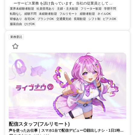
ーサービス業務 を請け負っています。当社の従業員として ...
業界未経験者歓迎
社員登用あり
主婦・主夫歓迎
フリーター歓迎
学歴不問
転勤なし
経験不問
未経験者歓迎
フルリモート
経験者歓迎
ネイルOK
研修あり
在宅OK
ブランクOK
交通費支給
長期歓迎
シフト制
ピアスOK
服装自由
ひげOK
業務委託
配信スタッフ(フルリモート)
声を使ったお仕事｜スマホ1台で配信デビュー◎顔出しナシ・1日1時間