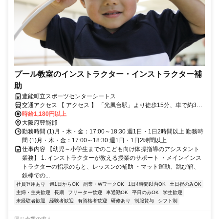
プール教室のインストラクター・インストラクター補
助
豊能町立スポーツセンターシートス
交通アクセス 【 アクセス 】 「光風台駅」より徒歩15分、車で約3分
「ときわ台駅」より車で約6分 「笹部駅」より車で約11分
時給1,180円以上
大阪府豊能郡
勤務時間 (1)月・木・金：17:00～18:30 週1日・1日2時間以上 勤務時
間 (1)月・木・金：17:00～18:30 週1日・1日2時間以上
仕事内容 【幼児～小学生までのこども向け体操指導のアシスタント
業務】 1. インストラクターが教える授業のサポート ・メインインス
トラクターの指示のもと、レッスンの補助 ・マット運動、跳び箱、
鉄棒での...
社員登用あり
週1日からOK
副業・WワークOK
1日4時間以内OK
土日祝のみOK
主婦・主夫歓迎
長期
フリーター歓迎
車通勤OK
平日のみOK
学生歓迎
未経験者歓迎
経験者歓迎
有資格者歓迎
研修あり
制服貸与
シフト制