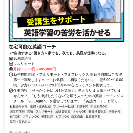
在宅可能な英語コーチ
＜“自由すぎる”働き方＞家でも、夜でも。英語が仕事になる。
90株式会社
フルリモート
月給60,000円～405,000円
勤務時間詳細 ・フルリモート・フルフレックス ※勤務時間はご希望
第一で調整しますので、お気軽にご相談ください。 ・朝6:00〜10:00
頃、夕方17:00〜24:00の時間帯を中心にレッスンを提供して...
仕事内容 「せっかく身につけた英語力、使わないまま眠らせていま
せんか？」 “もう挫折したくない”と願う人のための英語コーチングス
クール 「90 English」を運営しています。 「英語コーチ」と聞く...
社員登用あり
主婦・主夫歓迎
フリーター歓迎
学歴不問
即日勤務OK
固定時間制
英語
フルリモート
経験者歓迎
ネイルOK
有資格者歓迎
研修あり
在宅OK
ブランクOK
長期歓迎
ピアスOK
服装自由
履歴書不要
髪型・髪色自由
同じ企業の求人