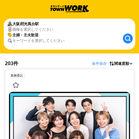
大阪府
光風台駅
職種を選択してください
主婦・主夫歓迎
キーワードを選択してください
203件
条件保存
関連度順
業務委託