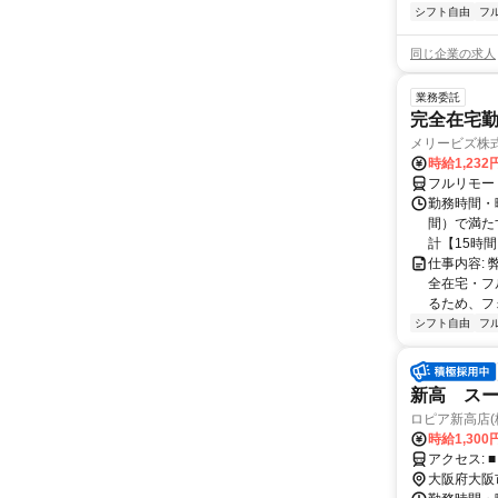
シフト自由
フ
同じ企業の求人
業務委託
完全在宅勤
メリービズ株
時給1,23
フルリモー
勤務時間・曜
間）で満たす
計【15時間】
仕事内容:
全在宅・フ
るため、フ
シフト自由
フ
新高 ス
ロピア新高店(
時給1,300
ア
大阪府大阪