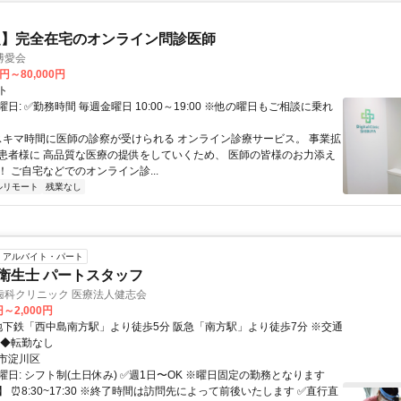
定】完全在宅のオンライン問診医師
博愛会
0円～80,000円
ト
日: ✅勤務時間 毎週金曜日 10:00～19:00 ※他の曜日もご相談に乗れ
 スキマ時間に医師の診察が受けられる オンライン診療サービス。 事業拡
患者様に 高品質な医療の提供をしていくため、 医師の皆様のお力添え
 ご自宅などでのオンライン診...
ルリモート
残業なし
アルバイト・パート
科衛生士 パートスタッフ
歯科クリニック 医療法人健志会
円～2,000円
 ◆転勤なし
市淀川区
日: シフト制(土日休み) ✅️週1日〜OK ※曜日固定の勤務となります
 ⏰️8:30~17:30 ※終了時間は訪問先によって前後いたします ✅️直行直