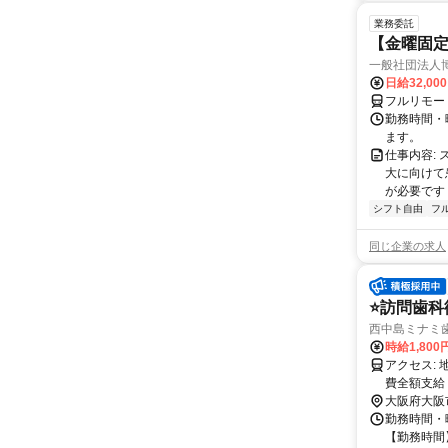
業務委託
【金曜固
一般社団法人
日給32,00
フルリモー
勤務時間・曜
ます。
仕事内容:
大に向けて
が必要です！
シフト自由
フ
同じ企業の求人
⭐️訪問歯
西中島ミナミ
時給1,800
アクセス: 地下鉄「西中島南方駅」より徒歩5分 阪急「南方駅」より徒歩7分 ※交通
費全額支給
大阪府大阪
勤務時間・曜
【勤務時間】