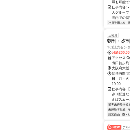
帰も可能です！
仕事内容: 
人グループ！
囲内での調整.
社員登用あり
正社員
朝刊・夕
YC(読売セン
月給200,0
アクセス O
出口徒歩約
大阪府大阪
勤務時間 実
日：月・火・水
19:00 ...
仕事内容 
夕刊配達な
えばスムー
業界未経験者歓
未経験者歓迎
服装自由
寮・
アル