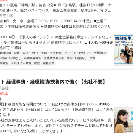
セス ⏩阪急「神崎川駅」徒歩13分⏩JR「加島駅」徒歩17分⏩梅田・十
の直通バス、阪急バス・市バス「東淀工業高校前」徒歩1分⏩バイク・
OK
市淀川区
■月・火・水・金曜日 9:00～19:00（13:00~14:30休憩） ■土曜日
13:00 ※木曜日振替診療あり ⏩勤務時間や日数はお気軽にご相談ください
.
■CHECK①…【求人のポイント】 ✅ 衛生士業務に専念＜アシストなし＞
・受付業務は一切ありません ✅ 処置時間はゆったり ∟ 1人45〜60分確
置可 ✅ 経験...
内勤務OK
副業・WワークOK
主婦・主夫歓迎
フリーター歓迎
バイク通勤OK
時間制
転勤なし
未経験者歓迎
交通費全額支給
午前
研修あり
夕方
期歓迎
フルタイム歓迎
髪型・髪色自由
ト 経理事務・経理補助/扶養内で働く【出社不要】
式会社
2円以上
ト
日: 稼働可能な時間について、下記3つの条件を日中（9:00-19:00の
方 * 週あたり【平日3日】 以上 * 1日あたり【連続3時間】 以上 * 週合
以上...
 弊社のお客様よりご依頼いただいている経理代行サービスの業務を、完
ルリモートでお任せします。案件ごとに複数名でチームを組んで対応す
ォローし合いながら働くことができます。...