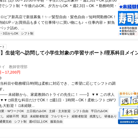
: [1]7:00～10:00※早朝 ＊学生の方は対象外 ＊週2,3日～OK [2]8:00
の間でシフト制 ＊午後のみOK、夕方からOK ＊週2,3日～OK ＊勤務時間・
✨ロピア新高店で新規募集！✨ ✅️髪型自由・髪色自由 ✅️短時間勤務OK！
時給UP ✅️お買得品も多くて仕事帰りに買い物にも♪ ＜仕事内容＞ 鮮魚
ック詰め、...
2・3日からOK
シフト制
ート
】生徒宅へ訪問して小学生対象の学習サポート/理系科目メイン
ライ 教師管理部
円～17,200円
ト
担当科目や勤務曜日/時間は柔軟に対応でき、ご希望に応じてシフトの調
す。
【―― 未経験から、家庭教師のトライの先生に！ ――】 ▼▼ この求人
！ ▼▼ □得意な科目だけでOK！ □週1日・1時間～OK！柔軟シフト □Wワ
大歓迎！ □未経験...
副業・WワークOK
土日祝のみOK
主婦・主夫歓迎
シフト自由
平日のみOK
なし
経験不問
英語
未経験者歓迎
フルリモート
経験者歓迎
残業なし
研修あり
通費支給
シフト制
週4日以上OK
服装自由