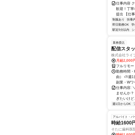
仕事内容 
歓迎！丁寧
提出 【仕事
制服あり
扶養
即日勤務OK
学
駅近5分以内
シ
業務委託
配信スタッ
株式会社ライ
月給2,000
フルリモー
勤務時間・
由） ⛅週1
副業・Wワ
仕事内容: 
ませんか？
ぎたいけど…
週1日からOK
アルバイト・パ
時給160
そたに歯科医
時給1,60