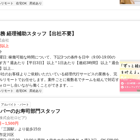
ルリモート
在宅OK
昇給あり
務 経理補助スタッフ【出社不要】
式会社
2円以上
ト
日: 稼働可能な時間について、下記3つの条件を日中（9:00-19:00の
方 * 週あたり【平日3日】 以上 * 1日あたり【連続3時間】 以上 * 週合
以上...
 弊社のお客様よりご依頼いただいている経理代行サービスの業務を、完
ルリモートでお任せします。案件ごとに複数名でチームを組んで対応す
ォローし合いながら働くことができます。...
ルリモート
在宅OK
昇給あり
アルバイト・パート
ーパーのお寿司部門スタッフ
株式会社ロピア)
円～1,500円
クセス: ■「三国駅」より徒歩15分
市淀川区