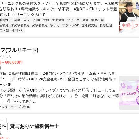
クリーニング店の受付スタッフとして店頭での勤務になります。 ●未経験
な研修あり ●専門知識やスキルは一切不要！ ●週3日～OK！シフト毎週
内容】 クリーニング店にて、...
内勤務OK
副業・WワークOK
主婦・主夫歓迎
フリーター歓迎
学歴不問
生歓迎
未経験者歓迎
経験者歓迎
駅ナカ
ブランクOK
交通費支給
長期歓迎
フト制
社割あり
フ(フルリモート)
ブナウV
円～600,000円
ト
曜日: ⏰勤務時間は自由！ 24時間いつでも配信可能 （深夜・早朝も自
日〜、1日1時間～OK！ ⛺完全在宅OK！ 全国どこからでも配信可能 ✨
ークOK
＼✨未経験・初心者OK✨／ "ライブナウV"でボイス配信 デビューしてみ
 ✋「声だけの配信活動に興味があるけど…」 ✋「趣味・好きなことで稼
」 ✋「やってみた...
フルリモート
在宅OK
ート
0円〜│賞与ありの歯科衛生士
院
0円以上