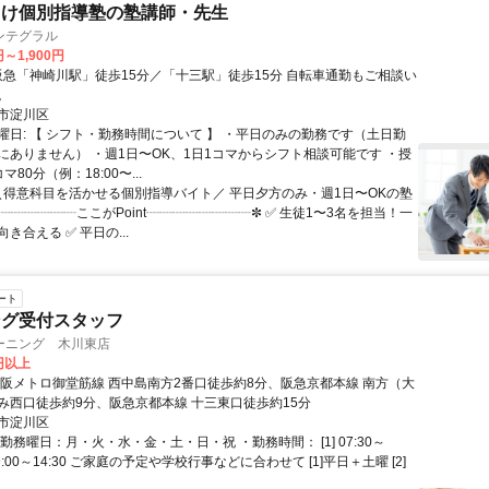
向け個別指導塾の塾講師・先生
ンテグラル
円～1,900円
。
市淀川区
曜日: 【 シフト・勤務時間について 】 ・平日のみの勤務です（土日勤
にありません） ・週1日〜OK、1日1コマからシフト相談可能です ・授
80分（例：18:00〜...
 ＼得意科目を活かせる個別指導バイト／ 平日夕方のみ・週1日〜OKの塾
┈┈┈┈┈┈ここがPoint┈┈┈┈┈┈┈┈✼ ✅ 生徒1〜3名を担当！一
き合える ✅ 平日の...
ート
ング受付スタッフ
ーニング 木川東店
0円以上
大阪メトロ御堂筋線 西中島南方2番口徒歩約8分、阪急京都本線 南方（大
み西口徒歩約9分、阪急京都本線 十三東口徒歩約15分
市淀川区
勤務曜日：月・火・水・金・土・日・祝 ・勤務時間： [1] 07:30～
2] 09:00～14:30 ご家庭の予定や学校行事などに合わせて [1]平日＋土曜 [2]