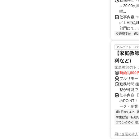
勤務時間・曜日
～20:00
曜...
仕事内容: 
✅️土日祝は
部門にて、パ
交通費支給
週
アルバイト・パ
【家庭教師
科など)
家庭教師のト
時給1,800
フルリモー
勤務時間 
整が可能で
仕事内容 
のPOINT
ーク・副業も
週1日からOK
学生歓迎
転勤
ブランクOK
交
同じ企業の求人