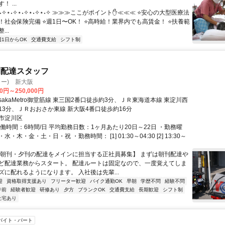
 ...
⋆˖✧⋆˖✧⋆˖✧⋆˖✧⋆˖✧ ≫≫≫ここがポイント✋️≪≪≪ ⭐️安心の大型医療法
社会保険完備 ⭐️週1日〜OK！ ⭐️高時給！業界内でも高賃金！ ⭐️扶養範
..
週1日からOK
交通費支給
シフト制
刊配達スタッフ
ター) 新大阪
00円～250,000円
sakaMetro御堂筋線 東三国2番口徒歩約3分、ＪＲ東海道本線 東淀川西
13分、ＪＲおおさか東線 新大阪4番口徒歩約16分
市淀川区
働時間：6時間/日 平均勤務日数：1ヶ月あたり20日～22日 ・勤務曜
・木・金・土・日・祝 ・勤務時間： [1] 01:30～04:30 [2] 13:30～
【朝刊・夕刊の配達をメインに担当する正社員募集】 まずは朝刊配達や
ど配達業務からスタート。 配達ルートは固定なので、一度覚えてしま
ズに配れるようになります。 入社後は先輩...
迎
資格取得支援あり
フリーター歓迎
バイク通勤OK
早朝
学歴不問
経験不問
午前
経験者歓迎
研修あり
夕方
ブランクOK
交通費支給
長期歓迎
シフト制
社宅あり
バイト・パート