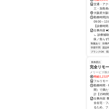
交通・アク
三・加島発
自転車通勤
大阪府大阪
勤務時間詳細 
09:00～
【診療時間..
仕事内容 
∟ 診療補助
保／焦らず処
制服あり
扶養
学歴不問
固定
ブランクOK
長
業務委託
完全リモー
メリービズ株
時給1,23
フルリモー
勤務時間・曜
間）で満たす
計【15時間】
仕事内容:
全在宅・フ
るため、フ