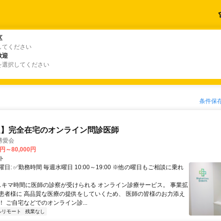
区
区
してください
歓迎
歓迎
を選択してください
条件保
定】完全在宅のオンライン問診医師
博愛会
0円～80,000円
ト
日: ✅勤務時間 毎週水曜日 10:00～19:00 ※他の曜日もご相談に乗れ
 スキマ時間に医師の診察が受けられる オンライン診療サービス。 事業拡
患者様に 高品質な医療の提供をしていくため、 医師の皆様のお力添え
 ご自宅などでのオンライン診...
ルリモート
残業なし