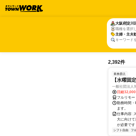
大阪府
大阪府
淀川
淀川
職種を選択
主婦・主夫
主婦・主夫
キーワード
2,392件
業務委託
【水曜固
一般社団法人
日給32,00
フルリモー
勤務時間・曜
ます。
仕事内容:
大に向けて
が必要です！
シフト自由
フ