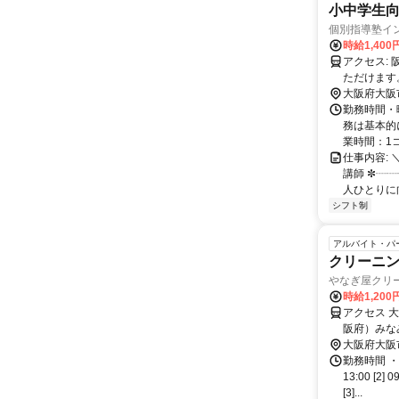
小中学生
個別指導塾イ
時給1,400
アクセス: 阪急「神崎川駅」徒歩15分／「十三駅」徒歩15分 自転車通勤もご相談い
ただけます
大阪府大阪
勤務時間・
務は基本的
業時間：1コマ
仕事内容:
講師 ✼┈┈
人ひとりに向
シフト制
アルバイト・パ
クリーニ
やなぎ屋クリ
時給1,20
アクセス 
阪府）みな
大阪府大阪
勤務時間 ・
13:00 [
[3]...