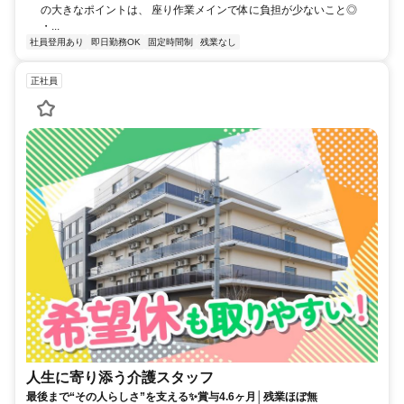
の大きなポイントは、 座り作業メインで体に負担が少ないこと◎
・...
社員登用あり
即日勤務OK
固定時間制
残業なし
正社員
人生に寄り添う介護スタッフ
最後まで“その人らしさ”を支える✨賞与4.6ヶ月│残業ほぼ無