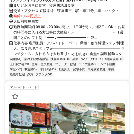
まいどおおきに食堂 寝屋川池田食堂
交通・アクセス 京阪本線「寝屋川市」駅～車11分／車・バイク・自
転車通勤OK
時給1,177円以上
大阪府寝屋川市
勤務時間詳細 09:00～23:00の間で、 1日3時間～／週2日～OK！ お昼
の時間帯に入れる方は特に大歓迎♪ ╭━━━━━━━━━━━╮ 1週
間ごとのシフト制 ╰━━ｖ━━━━━━━━╯ ⏰...
仕事内容 雇用形態：アルバイト・パート 職種：創作料理シェフ/料理
人、飲食調理スタッフ //━━━━━━━━━━━━━━━━━━━ ラ
ンチタイムに入れる方は大歓迎 まいどおおきに食堂の調理補助スタ...
制服あり
業界未経験者歓迎
扶養内勤務OK
副業・WワークOK
1日4時間以内OK
土日祝のみOK
主婦・主夫歓迎
フリーター歓迎
バイク通勤OK
シフト自由
学歴不問
車通勤OK
平日のみOK
転勤なし
経験不問
未経験者歓迎
午前
経験者歓迎
夕方
ブランクOK
アルバイト・パート