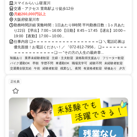
スマイルらいふ寝屋川
交通・アクセス 萱島駅より徒歩12分
月給260,000円以上
大阪府寝屋川市
勤務時間詳細 実働時間：1日あたり8時間 平均勤務日数：1ヶ月あた
り22日 【早出】7:00～16:00 【日勤】8:45～17:45 【遅出】10:00～
19:00 【夜勤】17:00～10:00...
仕事内容 ❏＝＝＝＝＝＝＝＝＝＝＝＝＝＝＝＝＝＝❏ ＼電話応募は
優先面接！お電話ください！／ 「072-812-7956」 ❏＝＝＝＝＝＝＝
＝＝＝＝＝＝＝＝＝＝＝❏ ― “その方の人生の最終章...
制服あり
業界未経験者歓迎
主婦・主夫歓迎
資格取得支援あり
フリーター歓迎
バイク通勤OK
早朝
学歴不問
車通勤OK
職場見学可
経験不問
未経験者歓迎
交通費全額支給
午前
経験者歓迎
残業なし
夜間
有資格者歓迎
研修あり
夕方
正社員