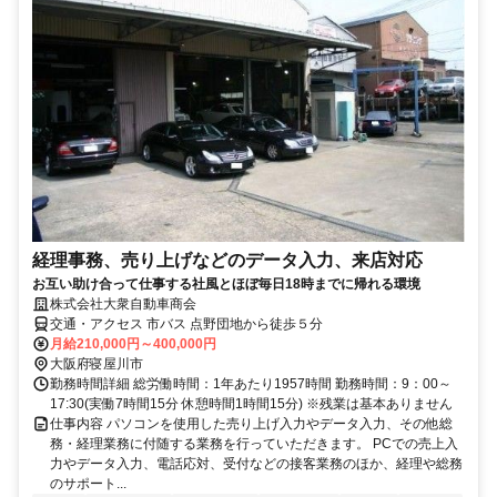
経理事務、売り上げなどのデータ入力、来店対応
お互い助け合って仕事する社風とほぼ毎日18時までに帰れる環境
株式会社大衆自動車商会
交通・アクセス 市バス 点野団地から徒歩５分
月給210,000円～400,000円
大阪府寝屋川市
勤務時間詳細 総労働時間：1年あたり1957時間 勤務時間：9：00～
17:30(実働7時間15分 休憩時間1時間15分) ※残業は基本ありません
仕事内容 パソコンを使用した売り上げ入力やデータ入力、その他総
務・経理業務に付随する業務を行っていただきます。 PCでの売上入
力やデータ入力、電話応対、受付などの接客業務のほか、経理や総務
のサポート...