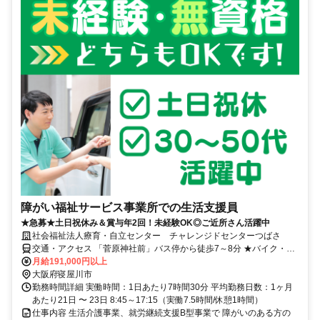
障がい福祉サービス事業所での生活支援員
★急募★土日祝休み＆賞与年2回！未経験OK◎ご近所さん活躍中
社会福祉法人療育・自立センター チャレンジドセンターつばさ
交通・アクセス 「菅原神社前」バス停から徒歩7～8分 ★バイク・自
転車通勤OK
月給191,000円以上
大阪府寝屋川市
勤務時間詳細 実働時間：1日あたり7時間30分 平均勤務日数：1ヶ月
あたり21日 〜 23日 8:45～17:15（実働7.5時間/休憩1時間）
仕事内容 生活介護事業、就労継続支援B型事業で 障がいのある方の