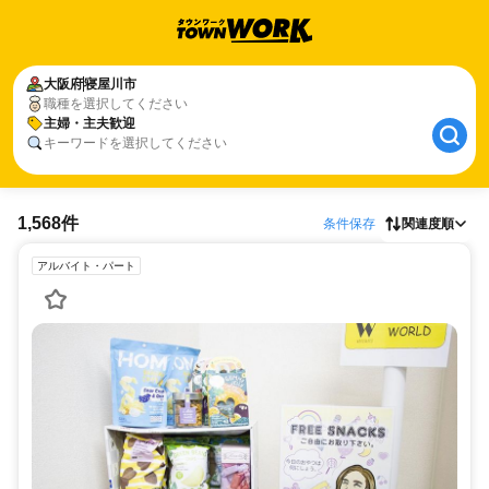
大阪府
寝屋川市
職種を選択してください
主婦・主夫歓迎
キーワードを選択してください
1,568件
条件保存
関連度順
アルバイト・パート