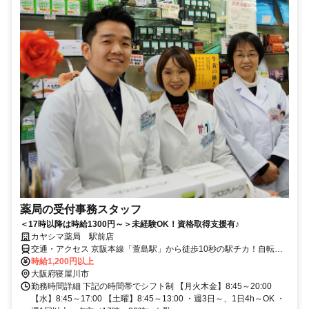
薬局の受付事務スタッフ
＜17時以降は時給1300円～＞未経験OK！資格取得支援有♪
カヤシマ薬局 駅前店
交通・アクセス 京阪本線「萱島駅」から徒歩10秒の駅チカ！自転
車・バイク・原付通勤もOK♪
時給1,200円以上
大阪府寝屋川市
勤務時間詳細 下記の時間帯でシフト制 【月火木金】8:45～20:00
【水】8:45～17:00 【土曜】8:45～13:00 ・週3日～、1日4h～OK ・