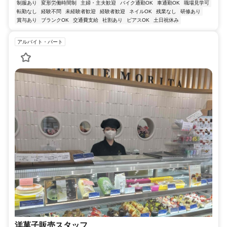
制服あり
変形労働時間制
主婦・主夫歓迎
バイク通勤OK
車通勤OK
職場見学可
転勤なし
経験不問
未経験者歓迎
経験者歓迎
ネイルOK
残業なし
研修あり
賞与あり
ブランクOK
交通費支給
社割あり
ピアスOK
土日祝休み
アルバイト・パート
洋菓子販売スタッフ