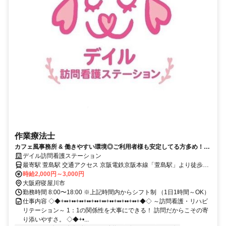
作業療法士
カフェ風事務所 & 働きやすい環境◎ご利用者様も安定してる方多め！社
用携帯とiPadを1台支給
デイル訪問看護ステーション
最寄駅 萱島駅 交通アクセス 京阪電鉄京阪本線「萱島駅」より徒歩7
分 ▽訪問先エリア 守口市、寝屋川市、大東市、門真市（事務所から1
時給2,000円～3,000円
時間圏内中心）
大阪府寝屋川市
勤務時間 8:00〜18:00 ※上記時間内からシフト制 （1日1時間～OK）
仕事内容 ◇◆+••+••+••+••+••+••+••+••+••+••+◆◇ ～訪問看護・リハビ
リテーション～ 1：1の関係性を大事にできる！ 訪問だからこその寄
り添いやすさ。 ◇◆+•...