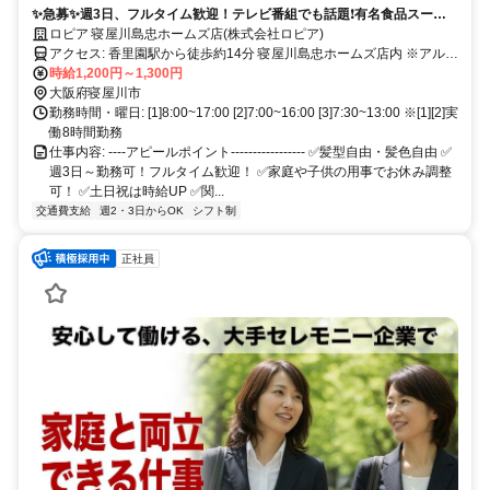
✨急募✨週3日、フルタイム歓迎！テレビ番組でも話題❗︎有名食品スーパ
ーでスタッフ募集❗︎土日は時給UP❗︎
ロピア 寝屋川島忠ホームズ店(株式会社ロピア)
アクセス: 香里園駅から徒歩約14分 寝屋川島忠ホームズ店内 ※アル・
プラザ香里園さん、マルハン寝屋川店さんの近くにございます。
時給1,200円～1,300円
大阪府寝屋川市
勤務時間・曜日: [1]8:00~17:00 [2]7:00~16:00 [3]7:30~13:00 ※[1][2]実
働8時間勤務
仕事内容: ----アピールポイント----------------- ✅髪型自由・髪色自由 ✅️
週3日～勤務可！フルタイム歓迎！ ✅️家庭や子供の用事でお休み調整
可！ ✅️土日祝は時給UP ✅️関...
交通費支給
週2・3日からOK
シフト制
正社員