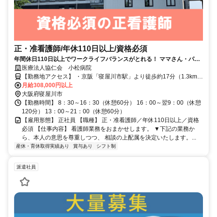
正・准看護師/年休110日以上/資格必須
年間休日110日以上でワークライフバランスがとれる！ ママさん・パパ
さんも多く安心♪
医療法人協仁会 小松病院
【勤務地アクセス】 ・京阪「寝屋川市駅」より徒歩約17分（1.3km）
・JR「寝屋川公園駅」より自転車で約13分（3.3km）
月給308,000円以上
大阪府寝屋川市
【勤務時間】 8：30～16：30（休憩60分） 16：00～翌9：00（休憩
120分） 13：00～21：00（休憩60分）
【雇用形態】 正社員 【職種】 正・准看護師／年休110日以上／資格
必須 【仕事内容】 看護師業務をおまかせします。 ▼下記の業務か
ら、本人の意思を尊重しつつ、 相談の上配属を決定いたします。...
産休・育休取得実績あり
賞与あり
シフト制
派遣社員