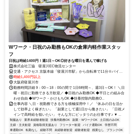
Wワーク・日祝のみ勤務もOKの倉庫内軽作業スタッ
フ
日祝は時給1400円！週1日～OK◎好きな曜日を選んで稼げる
株式会社三協 寝屋川EC物流センター
交通・アクセス 京阪本線「寝屋川市駅」から自転車で11分※バイ
ク・自転車通勤可
時給1,400円以上
大阪府寝屋川市
勤務時間詳細 9：00～18：00の間で 1日6時間～、週3日～OK！ ＼日
曜・祝日に勤務できる方歓迎／ ◆日祝のみ勤務OK ◆平日との組み合
わせ自由 ◆Wワーク・かけもちOK ◆扶養控除内勤務O...
仕事内容 ＼日・祝勤務できる方を積極採用中！／ 「休みの日を活か
して効率よく稼ぎたい」 「副業として週1日から働きたい」 「日祝メ
インで高時給を狙いたい」 そんな方にピッタリのお仕事です♪ ▼ ...
制服あり
業界未経験者歓迎
扶養内勤務OK
副業・WワークOK
土日祝のみOK
主婦・主夫歓迎
資格取得支援あり
フリーター歓迎
バイク通勤OK
学歴不問
車通勤OK
転勤なし
経験不問
未経験者歓迎
経験者歓迎
残業なし
ブランクOK