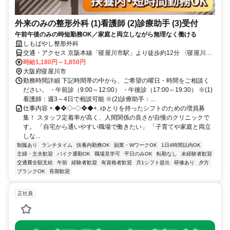
外来のみの整形外科 (1)看護師 (2)診療助手 (3)受付
午前午後のみの時短勤務OK／家庭と両立しながら無理なく働ける
しもばやし整形外科
交通・アクセス 京阪本線「寝屋川市駅」より徒歩約12分 〈寝屋川出
雲郵便局・中木田中学校・コーナン寝屋川昭栄店近く！〉
時給1,180円～1,850円
大阪府寝屋川市
勤務時間詳細 下記時間帯の中から、ご希望の曜日・時間をご相談く
ださい。 ・午前診（9:00～12:00） ・午後診（17:00～19:30） ※(1)
看護師：週3～4日で相談可能 ※(2)診療助手：...
仕事内容 +.◆❖◇-◇❖◆+. ゆとりを持ったシフトのための増員募
集！ スタッフ定着率が高く、人間関係の良さが自慢のクリニックで
す。 「自宅から通いやすい職場で働きたい」 「子育てや家庭と両立
しな...
制服あり
ランチタイム
扶養内勤務OK
副業・WワークOK
1日4時間以内OK
主婦・主夫歓迎
バイク通勤OK
職場見学可
平日のみOK
転勤なし
未経験者歓迎
交通費全額支給
午前
経験者歓迎
有資格者歓迎
月1シフト提出
研修あり
夕方
ブランクOK
長期歓迎
正社員