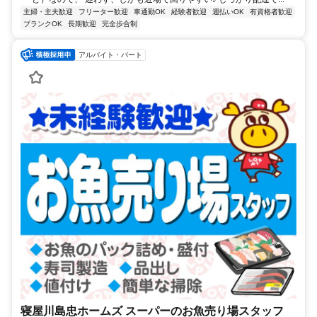
主婦・主夫歓迎
フリーター歓迎
車通勤OK
経験者歓迎
週払いOK
有資格者歓迎
ブランクOK
長期歓迎
完全歩合制
アルバイト・パート
寝屋川島忠ホームズ スーパーのお魚売り場スタッフ