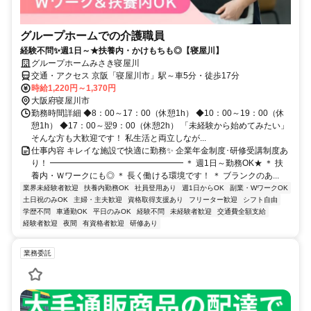
グループホームでの介護職員
経験不問✨週1日～★扶養内・かけもちも◎【寝屋川】
グループホームみさき寝屋川
交通・アクセス 京阪「寝屋川市」駅～車5分・徒歩17分
時給1,220円～1,370円
大阪府寝屋川市
勤務時間詳細 ◆8：00～17：00（休憩1h） ◆10：00～19：00（休
憩1h） ◆17：00～翌9：00（休憩2h） 「未経験から始めてみたい」
そんな方も大歓迎です！ 私生活と両立しなが...
仕事内容 キレイな施設で快適に勤務✨ 企業年金制度･研修受講制度あ
り！ ━━━━━━━━━━━━━━━━ ＊ 週1日～勤務OK★ ＊ 扶
養内・Ｗワークにも◎ ＊ 長く働ける環境です！ ＊ ブランクのあ...
業界未経験者歓迎
扶養内勤務OK
社員登用あり
週1日からOK
副業・WワークOK
土日祝のみOK
主婦・主夫歓迎
資格取得支援あり
フリーター歓迎
シフト自由
学歴不問
車通勤OK
平日のみOK
経験不問
未経験者歓迎
交通費全額支給
経験者歓迎
夜間
有資格者歓迎
研修あり
業務委託