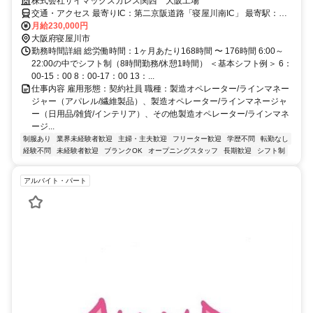
株式会社ザイマックスカレス関西 大阪工場
交通・アクセス 最寄りIC：第二京阪道路「寝屋川南IC」 最寄駅：京
阪電鉄「萱島駅」より徒歩15分。東口（南側）出口を出て、川沿いの
月給230,000円
道を東へ約1㎞進むとあります。
大阪府寝屋川市
勤務時間詳細 総労働時間：1ヶ月あたり168時間 〜 176時間 6:00～
22:00の中でシフト制（8時間勤務/休憩1時間） ＜基本シフト例＞ 6：
00-15：00 8：00-17：00 13：...
仕事内容 雇用形態：契約社員 職種：製造オペレーター/ラインマネー
ジャー（アパレル/繊維製品）、製造オペレーター/ラインマネージャ
ー（日用品/雑貨/インテリア）、その他製造オペレーター/ラインマネ
ージ...
制服あり
業界未経験者歓迎
主婦・主夫歓迎
フリーター歓迎
学歴不問
転勤なし
経験不問
未経験者歓迎
ブランクOK
オープニングスタッフ
長期歓迎
シフト制
アルバイト・パート