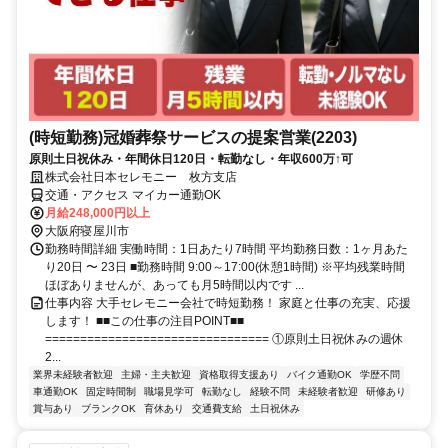
(時短勤務)冠婚葬祭サービスの提案営業(2203)
原則土日祝休み・年間休日120日・転勤なし・年収600万↑可
株式会社日本セレモニー 枚方支店
交通・アクセス マイカー通勤OK
月給248,000円以上
大阪府寝屋川市
勤務時間詳細 実働時間：1日あたり7時間 平均勤務日数：1ヶ月あた
り20日 〜 23日 ■勤務時間 9:00～17:00(休憩1時間) ※平均残業時間
ほぼありませんが、あっても月5時間以内です ...
仕事内容 大手セレモニー会社で時短勤務！ 家庭と仕事の充実、応援
します！ ■■この仕事の注目POINT■■
================================ ①原則土日祝休みの週休
2...
業界未経験者歓迎
主婦・主夫歓迎
資格取得支援あり
バイク通勤OK
学歴不問
車通勤OK
固定時間制
職場見学可
転勤なし
経験不問
未経験者歓迎
研修あり
賞与あり
ブランクOK
育休あり
交通費支給
土日祝休み