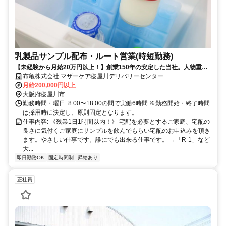
乳製品サンプル配布・ルート営業(時短勤務)
【未経験から月給20万円以上！】創業150年の安定した当社。人物重
視・年齢学歴不問です！
布亀株式会社 マザーケア寝屋川デリバリーセンター
月給200,000円以上
大阪府寝屋川市
勤務時間・曜日: 8:00〜18:00の間で実働6時間 ※勤務開始・終了時間
は採用時に決定し、原則固定となります。
仕事内容: 《残業1日1時間以内！》 宅配を必要とするご家庭、宅配の
良さに気付くご家庭にサンプルを飲んでもらい宅配のお申込みを頂き
ます。やさしい仕事です。誰にでも出来る仕事です。 →「R-1」など
大...
即日勤務OK
固定時間制
昇給あり
正社員