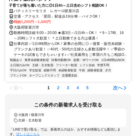
子育てが落ち着いた方に◎1日4h～土日含めシフト相談OK！
パティスリーモリタ レガーロ寝屋川店
交通・アクセス 「星田」駅徒歩19分/車・バイクOK！
時給1,200円～1,400円
大阪府寝屋川市
勤務時間詳細 9:00～20:00 ★週3日～/1日4h～OK！ ＊9～17時、16
～20時シフト大歓迎！ ＊土日勤務できる方は優遇！
仕事内容 ✅1日4時間からOK！家事の合間に◎ ✅接客・販売未経験・
ブランクあり歓迎！ ✅40代・50代の主婦さん多数活躍中！ ✅季節の
ケーキの試食もできちゃいます♪ ✅社員雇用をご希望の方もご相談O...
制服あり
業界未経験者歓迎
扶養内勤務OK
副業・WワークOK
1日4時間以内OK
土日祝のみOK
主婦・主夫歓迎
フリーター歓迎
シフト自由
学歴不問
平日のみOK
学生歓迎
経験不問
未経験者歓迎
午前
経験者歓迎
夕方
ブランクOK
オープニングスタッフ
交通費支給
前へ
次へ
1
2
3
4
5
この条件の新着求人を受け取る
大阪府 / 寝屋川市
主婦・主夫歓迎
「LINEで受け取る」では、新着求人のほか、おすすめ情報なども配信しま
す。
詳しくはこちら