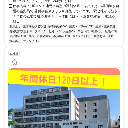
週1回以上、夕方（17時～20時）も勤...
仕事内容 ＼ 駅スグ！地元密着型の調剤薬局 ／ あたたかい雰囲気が自
慢の当薬局で 受付事務スタッフを募集しています。 駅改札から徒歩
１０秒の立地で通勤便利！ ＜具体的には＞ ・お客様対応 ・電話応
対...
制服あり
業界未経験者歓迎
扶養内勤務OK
副業・WワークOK
主婦・主夫歓迎
資格取得支援あり
フリーター歓迎
バイク通勤OK
学歴不問
転勤なし
経験不問
未経験者歓迎
午前
経験者歓迎
有資格者歓迎
月1シフト提出
研修あり
夕方
賞与あり
ブランクOK
正社員