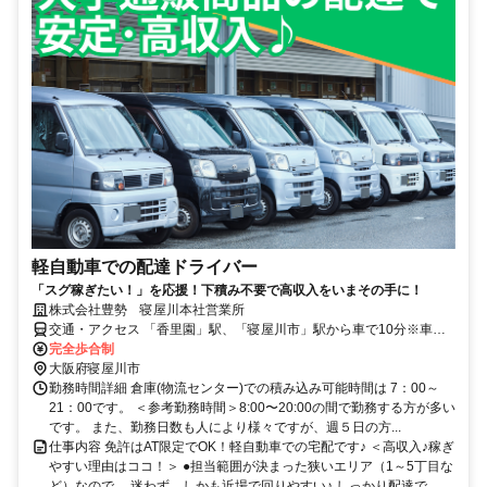
軽自動車での配達ドライバー
「スグ稼ぎたい！」を応援！下積み不要で高収入をいまその手に！
株式会社豊勢 寝屋川本社営業所
交通・アクセス 「香里園」駅、「寝屋川市」駅から車で10分※車・
バイク通勤OK／駐車場あり
完全歩合制
大阪府寝屋川市
勤務時間詳細 倉庫(物流センター)での積み込み可能時間は 7：00～
21：00です。 ＜参考勤務時間＞8:00〜20:00の間で勤務する方が多い
です。 また、勤務日数も人により様々ですが、週５日の方...
仕事内容 免許はAT限定でOK！軽自動車での宅配です♪ ＜高収入♪稼ぎ
やすい理由はココ！＞ ●担当範囲が決まった狭いエリア（1～5丁目な
ど）なので、 迷わず、しかも近場で回りやすい♪ しっかり配達で...