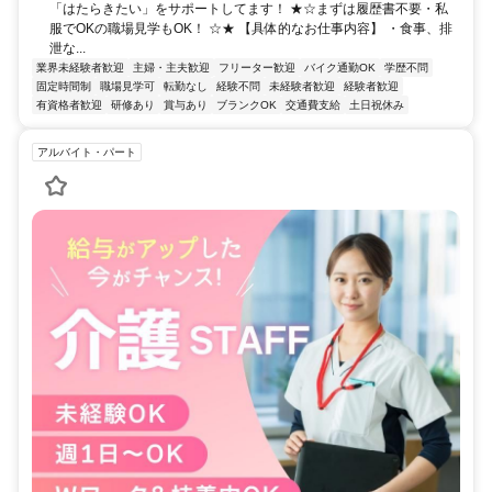
「はたらきたい」をサポートしてます！ ★☆まずは履歴書不要・私
服でOKの職場見学もOK！ ☆★ 【具体的なお仕事内容】 ・食事、排
泄な...
業界未経験者歓迎
主婦・主夫歓迎
フリーター歓迎
バイク通勤OK
学歴不問
固定時間制
職場見学可
転勤なし
経験不問
未経験者歓迎
経験者歓迎
有資格者歓迎
研修あり
賞与あり
ブランクOK
交通費支給
土日祝休み
アルバイト・パート