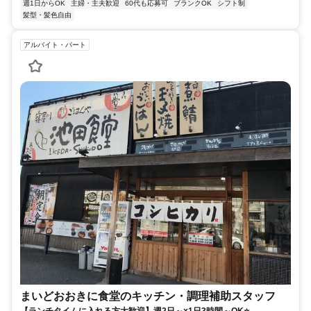
週1日からOK
主婦・主夫歓迎
60代も応募可
ブランクOK
シフト制
髪型・髪色自由
アルバイト・パート
まいどおおきに食堂のキッチン・調理補助スタッフ
【ランチタイムに入れる方大歓迎】週2日～×1日3時間～OK⭐