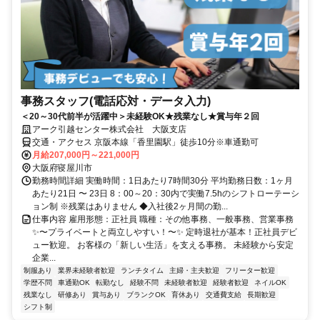
事務スタッフ(電話応対・データ入力)
＜20～30代前半が活躍中＞未経験OK★残業なし★賞与年２回
アーク引越センター株式会社 大阪支店
交通・アクセス 京阪本線「香里園駅」徒歩10分※車通勤可
月給207,000円～221,000円
大阪府寝屋川市
勤務時間詳細 実働時間：1日あたり7時間30分 平均勤務日数：1ヶ月
あたり21日 〜 23日 8：00～20：30内で実働7.5hのシフトローテーシ
ョン制 ※残業はありません ◆入社後2ヶ月間の勤...
仕事内容 雇用形態：正社員 職種：その他事務、一般事務、営業事務
✨〜プライベートと両立しやすい！〜✨ 定時退社が基本！正社員デビ
ュー歓迎。 お客様の「新しい生活」を支える事務。 未経験から安定
企業...
制服あり
業界未経験者歓迎
ランチタイム
主婦・主夫歓迎
フリーター歓迎
学歴不問
車通勤OK
転勤なし
経験不問
未経験者歓迎
経験者歓迎
ネイルOK
残業なし
研修あり
賞与あり
ブランクOK
育休あり
交通費支給
長期歓迎
シフト制