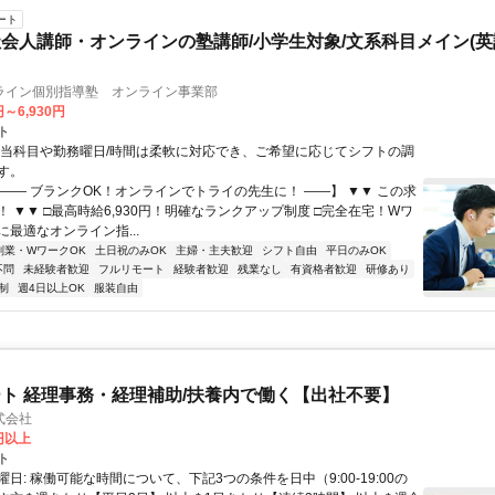
ート
会人講師・オンラインの塾講師/小学生対象/文系科目メイン(
ライン個別指導塾 オンライン事業部
円～6,930円
ト
担当科目や勤務曜日/時間は柔軟に対応でき、ご希望に応じてシフトの調
す。
【―― ブランクOK！オンラインでトライの先生に！ ――】 ▼▼ この求
T！ ▼▼ □最高時給6,930円！明確なランクアップ制度 □完全在宅！Wワ
最適なオンライン指...
副業・WワークOK
土日祝のみOK
主婦・主夫歓迎
シフト自由
平日のみOK
不問
未経験者歓迎
フルリモート
経験者歓迎
残業なし
有資格者歓迎
研修あり
制
週4日以上OK
服装自由
ト 経理事務・経理補助/扶養内で働く【出社不要】
式会社
2円以上
ト
日: 稼働可能な時間について、下記3つの条件を日中（9:00-19:00の