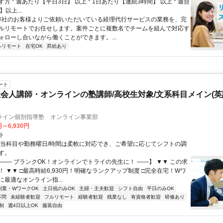
方 * 週あたり【平日3日】 以上 * 1日あたり【連続3時間】 以上 * 週合
以上...
 弊社のお客様よりご依頼いただいている経理代行サービスの業務を、完
ルリモートでお任せします。案件ごとに複数名でチームを組んで対応す
ォローし合いながら働くことができます。...
ルリモート
在宅OK
昇給あり
ート
会人講師・オンラインの塾講師/高校生対象/文系科目メイン(
ライン個別指導塾 オンライン事業部
円～6,930円
ト
担当科目や勤務曜日/時間は柔軟に対応でき、ご希望に応じてシフトの調
す。
【―― ブランクOK！オンラインでトライの先生に！ ――】 ▼▼ この求
T！ ▼▼ □最高時給6,930円！明確なランクアップ制度 □完全在宅！Wワ
最適なオンライン指...
副業・WワークOK
土日祝のみOK
主婦・主夫歓迎
シフト自由
平日のみOK
不問
未経験者歓迎
フルリモート
経験者歓迎
残業なし
有資格者歓迎
研修あり
制
週4日以上OK
服装自由