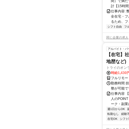
間）で満たす
計【15時間】
仕事内容:
全在宅・フ
るため、フ
シフト自由
フ
同じ企業の求人
アルバイト・パ
【在宅】社
地歴など)
トライのオン
時給1,430
フルリモー
勤務時間 
整が可能で
仕事内容 
人のPOIN
ーク・副業に
週1日からOK
転勤なし
経験
在宅OK
シフト