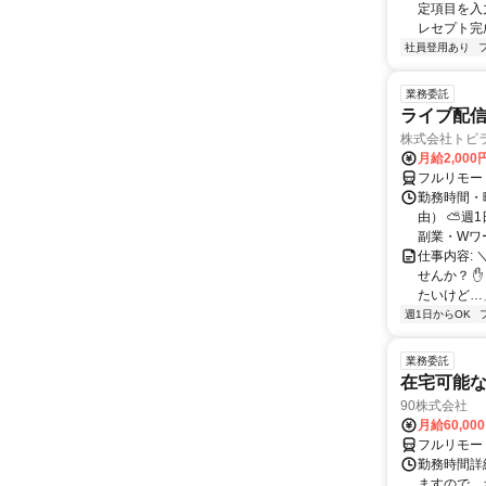
定項目を入
レセプト完
社員登用あり
業務委託
ライブ配信
株式会社トビ
月給2,000
フルリモー
勤務時間・
由） ⛅週1
副業・Wワ
仕事内容: 
せんか？ 
たいけど…」
週1日からOK
業務委託
在宅可能
90株式会社
月給60,00
フルリモー
勤務時間詳
ますので、お