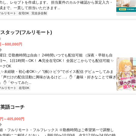
力し、レセプトを作成します。 担当案件のカルテ確認から算定入力・
成まで、一貫して担当いただきます...
フルリモート
在宅OK
完全歩合制
スタッフ(フルリモート)
ラ
円～600,000円
ト
曜日: ⏰勤務時間は自由！ 24時間いつでも配信可能 （深夜・早朝も自
日〜、1日1時間～OK！ ⛺完全在宅OK！ 全国どこからでも配信可能 ✨
ークOK
＼✨未経験・初心者OK✨／ "(株)トビラ"でボイス配信 デビューしてみま
✋「声だけの配信活動に興味があるけど…」 ✋「趣味・好きなことで稼ぎ
 ✋「やってみた...
フルリモート
在宅OK
な英語コーチ
0円～405,000円
ト
細 ・フルリモート・フルフレックス ※勤務時間はご希望第一で調整し
気軽にご相談ください。 ・朝6:00〜10:00頃、夕方17:00〜24:00の時