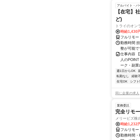
アルバイト・パ
【在宅】社
ど)
トライのオン
時給1,430
フルリモー
勤務時間 
整が可能で
仕事内容 
人のPOIN
ーク・副業に
週1日からOK
転勤なし
経験
在宅OK
シフト
同じ企業の求人
業務委託
完全リモー
メリービズ株
時給1,23
フルリモー
勤務時間・曜