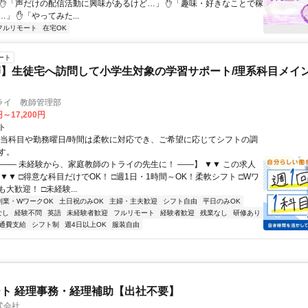
 ✋「声だけの配信活動に興味があるけど…」 ✋「趣味・好きなことで稼
」 ✋「やってみた...
フルリモート
在宅OK
ート
】生徒宅へ訪問して小学生対象の学習サポート/理系科目メイン
ライ 教師管理部
円～17,200円
ト
担当科目や勤務曜日/時間は柔軟に対応でき、ご希望に応じてシフトの調
す。
【―― 未経験から、家庭教師のトライの先生に！ ――】 ▼▼ この求人
！ ▼▼ □得意な科目だけでOK！ □週1日・1時間～OK！柔軟シフト □Wワ
大歓迎！ □未経験...
副業・WワークOK
土日祝のみOK
主婦・主夫歓迎
シフト自由
平日のみOK
なし
経験不問
英語
未経験者歓迎
フルリモート
経験者歓迎
残業なし
研修あり
通費支給
シフト制
週4日以上OK
服装自由
ト 経理事務・経理補助【出社不要】
式会社