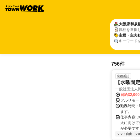
大阪府
和泉
職種を選択
主婦・主夫
キーワード
756件
業務委託
【水曜固
一般社団法人
日給32,00
フルリモー
勤務時間・曜
ます。
仕事内容:
大に向けて
が必要です！
シフト自由
フ