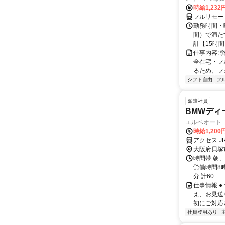
時給1,23
フルリモー
勤務時間・曜
間）で満たす
計【15時間】
仕事内容:
全在宅・フ
るため、フ
シフト自由
フ
派遣社員
BMWディ
エルベオート
時給1,200
アクセス 
大阪府貝塚
時間帯 朝、
労働時間8時
分 計60...
仕事情報 
え、お見送
初にご対応い
社員登用あり