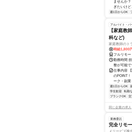
ませんか？
ぎたいけど…
週1日からOK
アルバイト・パ
【家庭教師
科など)
家庭教師のト
時給1,800
フルリモー
勤務時間 
整が可能で
仕事内容 
のPOINT
ーク・副業も
週1日からOK
学生歓迎
転勤
ブランクOK
交
同じ企業の求人
業務委託
完全リモー
メリービズ株