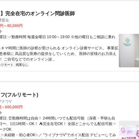
定】完全在宅のオンライン問診医師
博愛会
0円～80,000円
ト
日: ✅勤務時間 毎週金曜日 10:00～19:00 ※他の曜日もご相談に乗れ
 スキマ時間に医師の診察が受けられる オンライン診療サービス。 事業拡
患者様に 高品質な医療の提供をしていくため、 医師の皆様のお力添え
 ご自宅などでのオンライン診...
ルリモート
残業なし
フ(フルリモート)
ブナウV
円～600,000円
ト
曜日: ⏰勤務時間は自由！ 24時間いつでも配信可能 （深夜・早朝も自
日〜、1日1時間～OK！ ⛺完全在宅OK！ 全国どこからでも配信可能 ✨
ークOK
＼✨未経験・初心者OK✨／ "ライブナウV"でボイス配信 デビューしてみ