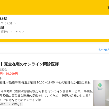
橋本駅
してください
歓迎
を選択してください
条件保
定】完全在宅のオンライン問診医師
博愛会
0円～80,000円
ト
日: ✅勤務時間 毎週水曜日 10:00～19:00 ※他の曜日もご相談に乗れ
 スキマ時間に医師の診察が受けられる オンライン診療サービス。 事業拡
患者様に 高品質な医療の提供をしていくため、 医師の皆様のお力添え
 ご自宅などでのオンライン診...
ルリモート
残業なし