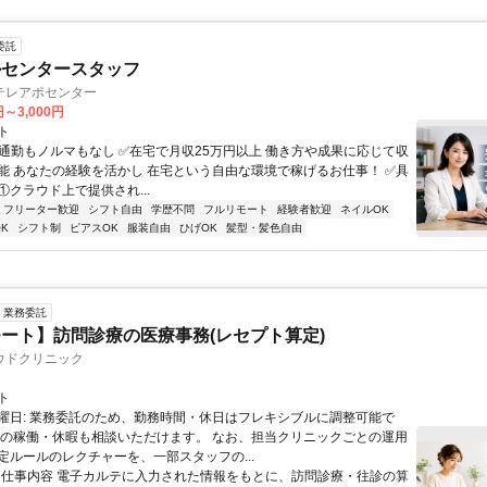
委託
ルセンタースタッフ
テレアポセンター
円～3,000円
ト
✅通勤もノルマもなし ✅在宅で月収25万円以上 働き方や成果に応じて収
能 あなたの経験を活かし 在宅という自由な環境で稼げるお仕事！ ✅具
. ①クラウド上で提供され...
フリーター歓迎
シフト自由
学歴不問
フルリモート
経験者歓迎
ネイルOK
K
シフト制
ピアスOK
服装自由
ひげOK
髪型・髪色自由
業務委託
ート】訪問診療の医療事務(レセプト算定)
ウドクリニック
ト
曜日: 業務委託のため、勤務時間・休日はフレキシブルに調整可能で
祝の稼働・休暇も相談いただけます。 なお、担当クリニックごとの運用
定ルールのレクチャーを、一部スタッフの...
 ■ 仕事内容 電子カルテに入力された情報をもとに、訪問診療・往診の算