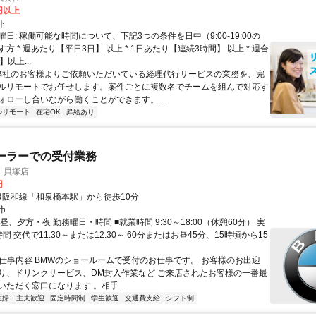
2円以上
ト
日: 稼働可能な時間について、下記3つの条件を日中（9:00-19:00の
方 * 週あたり【平日3日】 以上 * 1日あたり【連続3時間】 以上 * 週合
以上...
 弊社のお客様よりご依頼いただいている経理代行サービスの業務を、完
ルリモートでお任せします。案件ごとに複数名でチームを組んで対応す
ォローし合いながら働くことができます。...
ルリモート
在宅OK
昇給あり
ーラーでの受付業務
 貝塚店
円
JR阪和線「和泉橋本駅」から徒歩10分
市
昼、夕方・夜 勤務曜日・時間 ■就業時間 9:30～18:00（休憩60分） 実
間 交代で11:30～または12:30～ 60分またはお昼45分、15時頃から15
● 仕事内容 BMWのショールームで受付のお仕事です。 お客様のお出迎
り、ドリンクサービス、DM封入作業など ご来店されたお客様の一番最
ただく窓口になります 。相手...
主婦・主夫歓迎
固定時間制
学生歓迎
交通費支給
シフト制