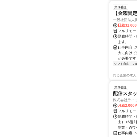
業務委託
【金曜固
一般社団法人
日給32,00
フルリモー
勤務時間・曜
ます。
仕事内容:
大に向けて
が必要です！
シフト自由
フ
同じ企業の求人
業務委託
配信スタッ
株式会社ライ
月給2,000
フルリモー
勤務時間・
由） ⛅週1
副業・Wワ
仕事内容: 