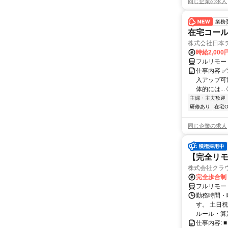
同じ企業の求人
業務
在宅コー
株式会社日本
時給2,000
フルリモー
仕事内容 
入アップ可
体的には..
主婦・主夫歓迎
研修あり
在宅O
同じ企業の求人
【完全リモ
株式会社クラ
完全歩合制
フルリモー
勤務時間・
す。 土日
ルール・算
仕事内容: