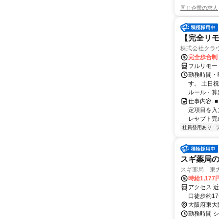
同じ企業の求人
【完全リモ
株式会社クラ
完全歩合制
フルリモー
勤務時間・
す。 土日
ルール・算
仕事内容:
定項目を入
レセプト完
社員登用あり
スギ薬局
スギ薬局 東大
時給1,177
アクセス 
口徒歩約1
大阪府東大
勤務時間 