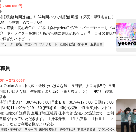
a
円～600,000円
ト
細 ⏰勤務時間は自由！ 24時間いつでも配信可能 （深夜・早朝も自由）
OK！ ✨副業・WワークOK
✨未経験・初心者OK✨／ "株式会社yetera"でVライバー デビューしてみ
 ✋「キャラクターを通じた配信活動に興味がある…」 ✋「自分の趣味や
稼ぎたいけど…」 ...
フリーター歓迎
学歴不問
フルリモート
経験者歓迎
在宅OK
服装自由
護職員
00円～272,600円
 OsakaMetro中央線・近鉄けいはんな線「長田駅」より徒歩5分 -長田
◆近鉄けいはんな線「生駒駅」より12分（乗り換えナシ）！ ◆地下鉄御堂
、中央線「本町駅」より13分(乗り換えナシ)！ ※自転車、バイク通
阪市
 [早出Ａ]7：30から16：00 [早出Ｂ]8：30から17：00 [日勤] 9：00
 [遅出]11：00から19：30 [夜勤]16：45から翌9：45 ※変則シフト制...
職種 老健の介護職員 雇用形態 正社員 仕事内容 当法人の施設にて、ご利
支援を行っていただきます。 〔身体介護〕〔生活支援〕〔行事〕〔レ
ョン〕などご利用者様がより安心...
主婦・主夫歓迎
学歴不問
未経験者歓迎
経験者歓迎
有資格者歓迎
ブランクOK