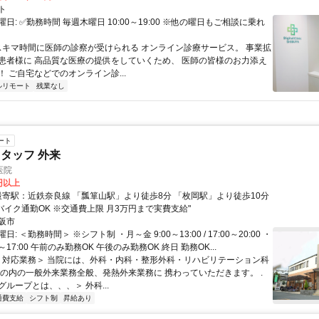
ト
日: ✅勤務時間 毎週木曜日 10:00～19:00 ※他の曜日もご相談に乗れ
 スキマ時間に医師の診察が受けられる オンライン診療サービス。 事業拡
患者様に 高品質な医療の提供をしていくため、 医師の皆様のお力添え
 ご自宅などでのオンライン診...
ルリモート
残業なし
ート
タッフ 外来
医院
0円以上
 バイク通勤OK ※交通費上限 月3万円まで実費支給"
阪市
: ＜勤務時間＞ ※シフト制 ・月～金 9:00～13:00 / 17:00～20:00 ・
:30～17:00 午前のみ勤務OK 午後のみ勤務OK 終日 勤務OK...
 ＜対応業務＞ 当院には、外科・内科・整形外科・リハビリテーション科
その内の一般外来業務全般、発熱外来業務に 携わっていただきます。 .
ループとは、、、＞ 外科...
通費支給
シフト制
昇給あり