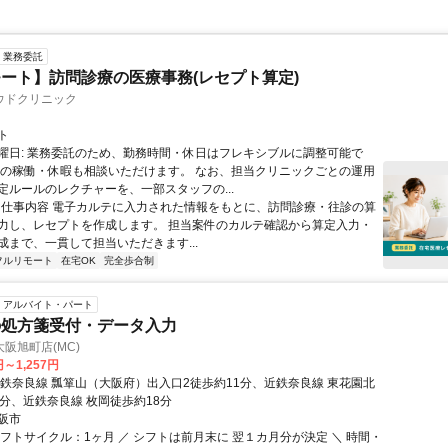
業務委託
ート】訪問診療の医療事務(レセプト算定)
ウドクリニック
ト
曜日: 業務委託のため、勤務時間・休日はフレキシブルに調整可能で
祝の稼働・休暇も相談いただけます。 なお、担当クリニックごとの運用
定ルールのレクチャーを、一部スタッフの...
 ■ 仕事内容 電子カルテに入力された情報をもとに、訪問診療・往診の算
力し、レセプトを作成します。 担当案件のカルテ確認から算定入力・
成まで、一貫して担当いただきます...
フルリモート
在宅OK
完全歩合制
アルバイト・パート
の処方箋受付・データ入力
阪旭町店(MC)
円～1,257円
近鉄奈良線 瓢箪山（大阪府）出入口2徒歩約11分、近鉄奈良線 東花園北
7分、近鉄奈良線 枚岡徒歩約18分
阪市
シフトサイクル：1ヶ月 ／ シフトは前月末に 翌１カ月分が決定 ＼ 時間・