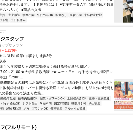
務をお任せします。 【 具体的には 】 ■受注データ入力（商品No.と数量
ムへ入力） ■商品の入出...
主婦・主夫歓迎
学歴不問
平日のみOK
転勤なし
経験不問
未経験者歓迎
フト制
土日祝休み
ート
レジスタッフ
ョップサフラン
円～1,270円
セス 近鉄｢瓢箪山｣駅より徒歩3分
阪市
細 ＼＼学校帰り＋週末に効率良く働ける枠が新登場!!／／
30or17:00～21:00 ★大学生多数活躍中★ →土・日のいずれかを含む週2日～
は「7:00~...
＼勤務開始日の相談はお気軽に♪／ ✅｢瓢箪山｣駅3分！駅チカ♪通勤らくら
ート体制◎未経験・パート復帰も歓迎！ ✅スキマ時間にも◎自分の時間も
気の募集なので決まり次第...
未経験者歓迎
扶養内勤務OK
副業・WワークOK
土日祝のみOK
主婦・主夫歓迎
バイク通勤OK
シフト自由
学歴不問
固定時間制
職場見学可
学生歓迎
午前
経験者歓迎
夕方
ブランクOK
長期歓迎
フルタイム歓迎
フ(フルリモート)