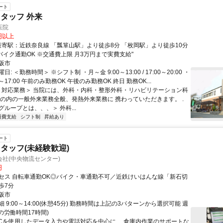
ート
タッフ 外来
医院
0円以上
 バイク通勤OK ※交通費上限 月3万円まで実費支給"
阪市
: ＜勤務時間＞ ※シフト制 ・月～金 9:00～13:00 / 17:00～20:00 ・
:30～17:00 午前のみ勤務OK 午後のみ勤務OK 終日 勤務OK...
 ＜対応業務＞ 当院には、外科・内科・整形外科・リハビリテーション科
その内の一般外来業務全般、発熱外来業務に 携わっていただきます。 .
ループとは、、、＞ 外科...
通費支給
シフト制
昇給あり
ート
タッフ(未経験歓迎)
社(中央物流センター)
円
セス 自転車通勤OK◎バイク・車通勤不可／近鉄けいはんな線「新石切
歩7分
阪市
 9:00～14:00(休憩45分) 勤務時間は上記の3パターンから選択可能 週
の労働時間17時間)
PCを使用したデータ入力や電話対応を中心に、 倉庫内作業のサポートな