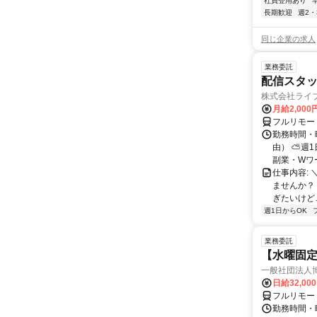
社員登用あり
長期歓迎
週2・
同じ企業の求人
業務委託
配信スタッ
株式会社ライ
月給2,000
フルリモー
勤務時間・
由） ⛅週1
副業・Wワ
仕事内容: 
ませんか？
ぎたいけど…
週1日からOK
業務委託
【水曜固
一般社団法人
日給32,00
フルリモー
勤務時間・曜