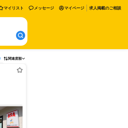
マイリスト
メッセージ
マイページ
求人掲載のご相談
存
関連度順