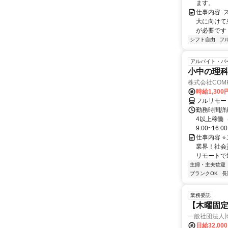
ます。
仕事内容:
大に向けて
が必要です！
シフト自由
フ
アルバイト・パ
小中の理科
株式会社COMP
時給1,30
フルリモー
勤務時間詳細
4以上稼働
9:00~16:0
仕事内容 
業界！社会
リモートで通
主婦・主夫歓迎
ブランクOK
長
業務委託
【木曜固
一般社団法人
日給32,00