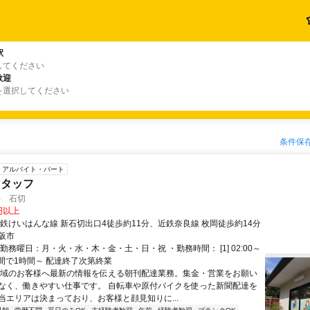
駅
してください
歓迎
を選択してください
条件保
アルバイト・パート
スタッフ
) 石切
2円以上
近鉄けいはんな線 新石切出口4徒歩約11分、近鉄奈良線 枚岡徒歩約14分
阪市
勤務曜日：月・火・水・木・金・土・日・祝 ・勤務時間： [1] 02:00～
1]の間で1時間～ 配達終了次第終業
地域のお客様へ最新の情報を伝える朝刊配達業務。集金・営業をお願い
なく、働きやすい仕事です。 自転車や原付バイクを使った新聞配達を
当エリアは決まっており、お客様と顔見知りに...