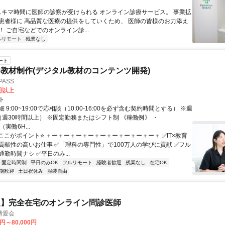
 スキマ時間に医師の診察が受けられる オンライン診療サービス。 事業拡
患者様に 高品質な医療の提供をしていくため、 医師の皆様のお力添え
 ご自宅などでのオンライン診...
ルリモート
残業なし
ート
教材制作(デジタル教材のコンテンツ開発)
ASS
0円以上
ト
 9:00~19:00で応相談（10:00-16:00を必ず含む契約時間とする） ※週
（週30時間以上） ※固定勤務またはシフト制 《稼働例》 ・
0（実働6H...
⭐ここがポイント⭐ ＋ー＋ー＋ー＋ー＋ー＋ー＋ー＋ー＋ー＋ ✅IT×教育
貢献性の高いお仕事 ✅「理科の専門性」で100万人の学びに貢献 ✅フル
勤時間ナシ ✅平日のみ...
固定時間制
平日のみOK
フルリモート
経験者歓迎
残業なし
在宅OK
期歓迎
土日祝休み
服装自由
定】完全在宅のオンライン問診医師
博愛会
0円～80,000円