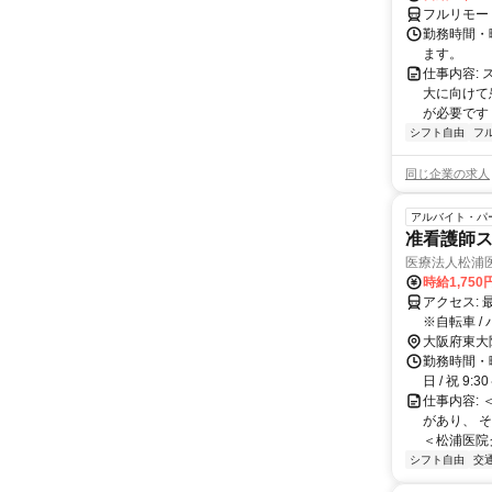
フルリモー
勤務時間・曜
ます。
仕事内容:
大に向けて
が必要です！
シフト自由
フ
同じ企業の求人
アルバイト・パ
准看護師ス
医療法人松浦
時給1,75
アクセス: 最寄駅：近鉄奈良線 「瓢箪山駅」より徒歩8分 「枚岡駅」より徒歩10分
※自転車 /
大阪府東大
勤務時間・曜日
日 / 祝 9
仕事内容:
があり、 
＜松浦医院グ
シフト自由
交