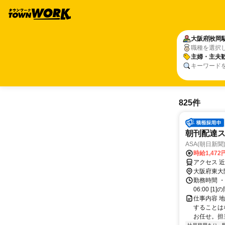
大阪府
枚岡
職種を選択
主婦・主夫
キーワード
825件
朝刊配達
ASA(朝日新聞
時給1,47
アクセス 
大阪府東大
勤務時間 ・
06:00 [
仕事内容 
することは
お任せ。担