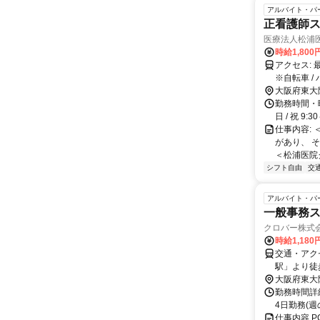
アルバイト・パ
正看護師ス
医療法人松浦
時給1,80
アクセス: 最寄駅：近鉄奈良線 「瓢箪山駅」より徒歩8分 「枚岡駅」より徒歩10分
※自転車 /
大阪府東大
勤務時間・曜日
日 / 祝 9
仕事内容:
があり、 
＜松浦医院グ
シフト自由
交
アルバイト・パ
一般事務ス
クロバー株式会
時給1,180
交通・アク
駅」より徒
大阪府東大
勤務時間詳細
4日勤務(週
仕事内容 