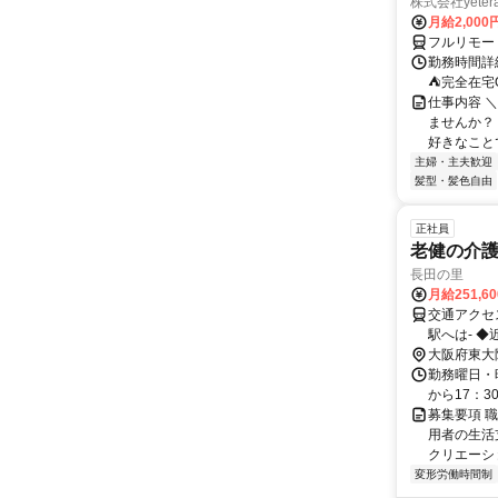
株式会社yeter
月給2,000
フルリモー
勤務時間詳
⛺完全在宅
仕事内容 ＼
ませんか？
好きなことで
主婦・主夫歓迎
髪型・髪色自由
正社員
老健の介
長田の里
月給251,6
交通アクセス
駅へは- 
筋線、四ツ橋線
大阪府東大
勤可！
勤務曜日・時間
から17：30
募集要項 
用者の生活
クリエーシ
変形労働時間制