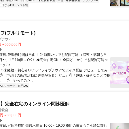
早朝
学歴不問
平日のみOK
未経験者歓迎
午前
経験者歓迎
ブランクOK
3日からOK
シフト制
フ(フルリモート)
ブナウV
円～600,000円
ト
曜日: ⏰勤務時間は自由！ 24時間いつでも配信可能 （深夜・早朝も自
日〜、1日1時間～OK！ ⛺完全在宅OK！ 全国どこからでも配信可能 ✨
ークOK
＼✨未経験・初心者OK✨／ "ライブナウV"でボイス配信 デビューしてみ
 ✋「声だけの配信活動に興味があるけど…」 ✋「趣味・好きなことで稼
」 ✋「やってみた...
フルリモート
在宅OK
定】完全在宅のオンライン問診医師
博愛会
0円～80,000円
ト
日: ✅勤務時間 毎週水曜日 10:00～19:00 ※他の曜日もご相談に乗れ