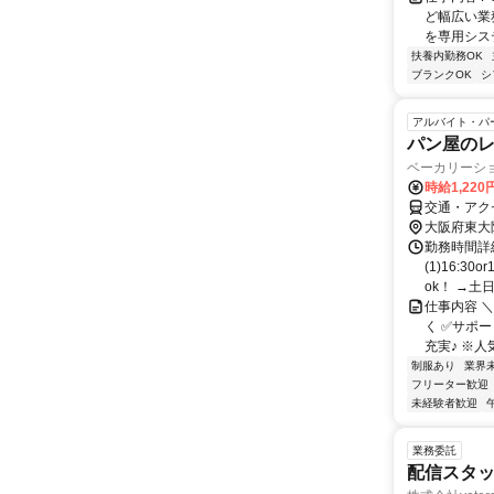
ど幅広い業
を専用システ
扶養内勤務OK
ブランクOK
シ
アルバイト・パ
パン屋の
ベーカリーシ
時給1,220
交通・アク
大阪府東大
勤務時間詳
(1)16:
ok！ →土日祝
仕事内容 
く ✅サポ
充実♪ ※人
制服あり
業界
フリーター歓迎
未経験者歓迎
業務委託
配信スタッ