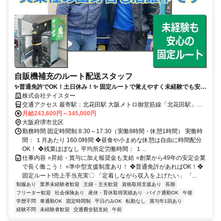
自販機補充のルート配送スタッフ
✨普通免許でOK！土日休み！✨ 固定ルートで覚えやすく未経験でも安心
◎ 売上手当で毎月最大7万円支給。創業50年の安定企業で長く活躍。
株式会社テイスター
交通アクセス 最寄駅：北花田駅 大阪メトロ御堂筋線「北花田駅」か
月給243,600円～345,000円
ら徒歩13分 ❖車通勤OK ❖転勤なし
大阪府堺市北区
勤務時間 固定時間制 8:30～17:30（実働8時間・休憩1時間） 実働時
間： １月あたり 160.0時間 ❖昼食や小まめな休憩は自由に時間配分
OK！ ❖残業ほぼなし 平均所定労働時間： １...
仕事内容 ⭐昇給・賞与に加え報奨金も支給 ⭐創業から49年の安定企業
で長く働こう！ ⭐準中型支援制度あり！ ❖普通免許があればOK！❖
固定ルート!売上手当充実〇 「定着しながら収入を上げたい」 「...
制服あり
業界未経験者歓迎
主婦・主夫歓迎
資格取得支援あり
長期
フリーター歓迎
社会保険あり
産休・育休取得実績あり
バイク通勤OK
午後
学歴不問
車通勤OK
固定時間制
平日のみOK
転勤なし
賞与年1回あり
経験不問
未経験者歓迎
交通費全額支給
午前