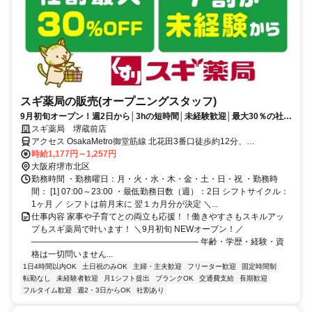
スギ薬局の販売(オープニングスタッフ)
9月初旬オープン！週2日から│3hの短時間│未経験歓迎│最大30％の社割
あり
スギ薬局 堺蔵前店
アクセス OsakaMetro御堂筋線 北花田3番口徒歩約12分、
OsakaMetro御堂筋線 新金岡1番口徒歩約13分、近鉄南大阪線 布忍徒
時給1,177円～1,257円
歩約26分
大阪府堺市北区
勤務時間 ・勤務曜日：月・火・水・木・金・土・日・祝 ・勤務時
間： [1] 07:00～23:00 ・最低勤務日数（週）：2日 シフトサイクル：
1ヶ月 ／ シフトは前月末に 翌１カ月分が決定 ＼...
仕事内容 家事や子育てとの両立も応援！！働きやすさもスキルアッ
プもスギ薬局で叶います！ ＼9月初旬 NEWオープン！／
―――――――――――――――――――― 年齢・学歴・経験・資
格は一切問いません...
1日4時間以内OK
土日祝のみOK
主婦・主夫歓迎
フリーター歓迎
固定時間制
転勤なし
未経験者歓迎
月1シフト提出
ブランクOK
交通費支給
長期歓迎
フルタイム歓迎
週2・3日からOK
社割あり