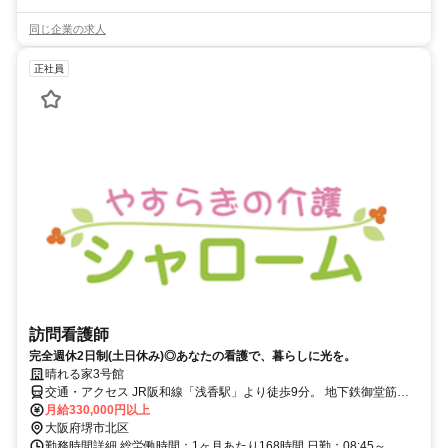
同じ企業の求人
正社員
訪問看護師
完全週休2日制(土日休み)◎あなたの看護で、暮らしに光を。
晴れる家3号館
交通・アクセス JR阪和線「浅香駅」より徒歩9分。 地下鉄御堂筋線
「北花田駅」より徒歩10分。 浅香山住宅前バス停より徒歩1分。
月給330,000円以上
大阪府堺市北区
勤務時間詳細 総労働時間：1ヶ月あたり168時間 日勤：08:45～