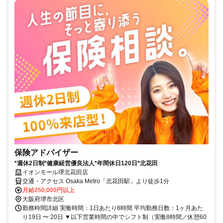
保険アドバイザー
*週休2日制*健康経営優良法人*年間休日120日*北花田
イオンモール堺北花田店
交通・アクセス Osaka Metro「北花田駅」より徒歩1分
月給250,000円以上
大阪府堺市北区
勤務時間詳細 実働時間：1日あたり8時間 平均勤務日数：1ヶ月あた
り19日 〜 20日 ▼以下営業時間の中でシフト制（実働8時間／休憩60