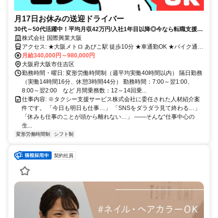
月17日お休みの送迎ドライバー
30代～50代活躍中！平均月収42万円/入社1年目以降◎今なら転職支援金
15万円！
株式会社 国際興業大阪
アクセス: ★大阪メトロ あびこ駅 徒歩10分 ★車通勤OK ★バイク通勤
OK
月給340,000円～980,000円
大阪府大阪市住吉区
勤務時間・曜日: 変形労働時間制（週平均実働40時間以内） 隔日勤務
（実働14時間16分、休憩3時間44分） 勤務時間：7:00～翌1:00、
8:00～翌2:00 など 月間乗務数：12～14回乗...
仕事内容: ※タクシー支援サービス株式会社に委任された人材紹介案
件です。 「今日も明日も仕事…」 「SNSをダラダラ見て終わる…」
「休みも仕事のことが頭から離れない…」 ――そんな“仕事中心の
生...
変形労働時間制
シフト制
契約社員