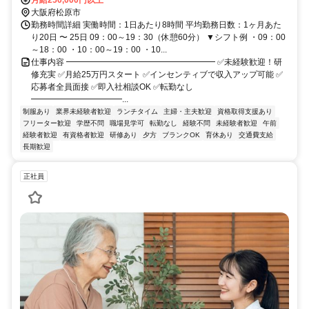
月給250,000円以上
大阪府松原市
勤務時間詳細 実働時間：1日あたり8時間 平均勤務日数：1ヶ月あた
り20日 〜 25日 09：00～19：30（休憩60分） ▼シフト例 ・09：00
～18：00 ・10：00～19：00 ・10...
仕事内容 ━━━━━━━━━━━━━━━━━━ ✅未経験歓迎！研
修充実 ✅月給25万円スタート ✅インセンティブで収入アップ可能 ✅
応募者全員面接 ✅即入社相談OK ✅転勤なし
━━━━━━━━━━━...
制服あり
業界未経験者歓迎
ランチタイム
主婦・主夫歓迎
資格取得支援あり
フリーター歓迎
学歴不問
職場見学可
転勤なし
経験不問
未経験者歓迎
午前
経験者歓迎
有資格者歓迎
研修あり
夕方
ブランクOK
育休あり
交通費支給
長期歓迎
正社員