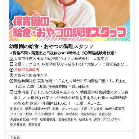
幼稚園の給食・おやつの調理スタッフ
＜資格不問＞隔週土と日祝休み★16時半まで◎調理経験者歓迎！
大阪市住吉区浅香の幼稚園/ウオクニ株式会社 大阪支店
交通・アクセス JR杉本町駅から徒歩13分＊大阪メトロ御堂筋あびこ
徒歩11分 ＊バス停「浅香東住宅前」下車すぐ ＊バイク・自転車通勤
月給233,000円
可
大阪府大阪市住吉区
勤務時間詳細 実働時間：1日あたり8時間 平均勤務日数：1ヶ月あた
り21日 7:30～16:30(実働8時間) ＊週5日勤務
仕事内容 子どもたちの成長を支える ＼ 幼稚園の給食調理スタッフ募
集！ ／ ≪複雑な作業ナシ◎子供の成長を支えるお仕事≫ ⭐調理経験
のある方 歓迎♪ ⭐年間休日105日！ （土曜、月1～2...
制服あり
業界未経験者歓迎
副業・WワークOK
主婦・主夫歓迎
60代も応募可
フリーター歓迎
バイク通勤OK
早朝
学歴不問
固定時間制
経験不問
未経験者歓迎
午前
経験者歓迎
食費補助あり
研修あり
夕方
ブランクOK
交通費支給
長期歓迎
正社員