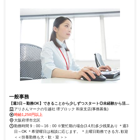
一般事務
【週3日～勤務OK】できることから少しずつスタート◎未経験から活躍
中のスタッフ多数在籍 職場復帰も事務デビューもウチで決まり
アリさんマークの引越社 堺ブロック 和泉支店(事務募集)
時給1,250円以上
大阪府堺市北区
勤務時間 9：00～16：00 ※繁忙期の場合(3.4月)多少残業あり ＊週3
日～OK ＊希望曜日は相談に応じます。 ＊土曜日勤務できる方､歓迎
＜＜扶養勤務も大・歓・迎 ＞＞