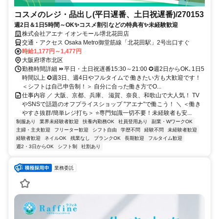
コスメのレジ・品出し(平日遅番、土日祝遅番)/270153
週2日＆1日5時間～OK✨コスメ割引などの特典有✨未経験歓迎
株式会社アエナ イオンモール堺北花田店
交通・アクセス Osaka Metro御堂筋線「北花田駅」2号出口すぐ
時給1,177円～1,477円
大阪府堺市北区
勤務時間詳細 ⏩平日・土日祝遅番15:30～21:00 ✪週2日からOK､1日5
時間以上 ✪週3日、週4日やフルタイムで 働きたい方も大歓迎です！
＜シフトは自己申告制！＞ 自分に合った働き方でO...
仕事内容 ／ 大阪、京都、兵庫、 滋賀、奈良、和歌山で大人気！ TV
やSNSで話題のオフプライスショップ "アエナ"で働こう！ ＼ ＜働き
やすさ抜群/簡単レジ打ち＞ ⭐専門知識一切不要！未経験者も安...
制服あり
業界未経験者歓迎
扶養内勤務OK
社員登用あり
副業・WワークOK
主婦・主夫歓迎
フリーター歓迎
シフト自由
学歴不問
経験不問
未経験者歓迎
経験者歓迎
ネイルOK
残業なし
ブランクOK
長期歓迎
フルタイム歓迎
週2・3日からOK
シフト制
社割あり
業務委託