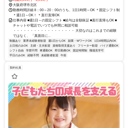
大阪府堺市北区
勤務時間詳細 8：00～20：00のうち、1日1時間～OK ＊固定シフト制
＊週1日～OK！ ＊直行直帰OK
仕事内容 ■週1日～の固定シフト ■給与は全額保証 ■直行直帰もOK ■
チャットや電話でいつでも仲間に相談可能
・・・・・・・・・・・・・・・・・・ 大切なのはこれまでの経験
ではなく、 「真面目に...
制服あり
業界未経験者歓迎
週1日からOK
副業・WワークOK
1日4時間以内OK
土日祝のみOK
主婦・主夫歓迎
資格取得支援あり
フリーター歓迎
バイク通勤OK
シフト自由
学歴不問
車通勤OK
即日勤務OK
固定時間制
職場見学可
平日のみOK
経験不問
未経験者歓迎
午前
契約社員