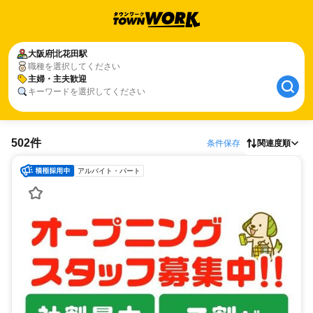
大阪府
北花田駅
職種を選択してください
主婦・主夫歓迎
キーワードを選択してください
502件
条件保存
関連度順
アルバイト・パート