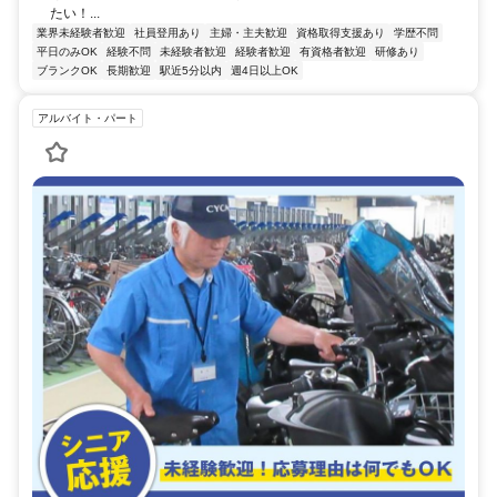
たい！...
業界未経験者歓迎
社員登用あり
主婦・主夫歓迎
資格取得支援あり
学歴不問
平日のみOK
経験不問
未経験者歓迎
経験者歓迎
有資格者歓迎
研修あり
ブランクOK
長期歓迎
駅近5分以内
週4日以上OK
アルバイト・パート