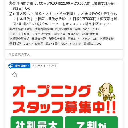
勤務時間詳細 15:00～翌9:00 ※22:00～翌6:00の間は業務委託契約 ・
週2日～OK
仕事内容 ＼＼ 資格・スキル・学歴不問！ ／／ 未経験OK！若手から
ミドル世代まで 幅広い世代が活躍中！ 日収1万7000円！深夜帯は巡
回2回 週2日～相談◎Wワークにもオススメ♪ ＜堺市東区エリア...
業界未経験者歓迎
扶養内勤務OK
社員登用あり
副業・WワークOK
主婦・主夫歓迎
フリーター歓迎
学歴不問
経験不問
未経験者歓迎
交通費全額支給
経験者歓迎
有資格者歓迎
研修あり
ブランクOK
交通費支給
長期歓迎
フルタイム歓迎
週2・3日からOK
シフト制
週4日以上OK
同じ企業の求人
アルバイト・パート