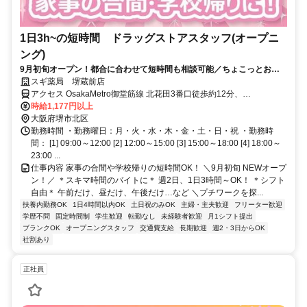
1日3h~の短時間 ドラッグストアスタッフ(オープニ
ング)
9月初旬オープン！都合に合わせて短時間も相談可能／ちょこっとお小
遣い稼ぎに
スギ薬局 堺蔵前店
アクセス OsakaMetro御堂筋線 北花田3番口徒歩約12分、
OsakaMetro御堂筋線 新金岡1番口徒歩約13分、近鉄南大阪線 布忍徒
時給1,177円以上
歩約26分
大阪府堺市北区
勤務時間 ・勤務曜日：月・火・水・木・金・土・日・祝 ・勤務時
間： [1] 09:00～12:00 [2] 12:00～15:00 [3] 15:00～18:00 [4] 18:00～
23:00 ...
仕事内容 家事の合間や学校帰りの短時間OK！ ＼9月初旬 NEWオープ
ン！／ ＊スキマ時間のバイトに＊ 週2日、1日3時間～OK！ ＊シフト
自由＊ 午前だけ、昼だけ、午後だけ…など ＼プチワークを探...
扶養内勤務OK
1日4時間以内OK
土日祝のみOK
主婦・主夫歓迎
フリーター歓迎
学歴不問
固定時間制
学生歓迎
転勤なし
未経験者歓迎
月1シフト提出
ブランクOK
オープニングスタッフ
交通費支給
長期歓迎
週2・3日からOK
社割あり
正社員