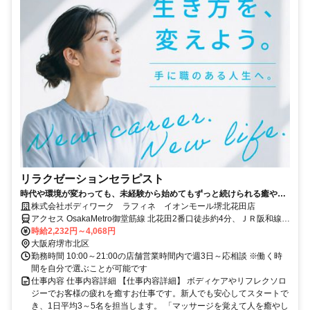
リラクゼーションセラピスト
時代や環境が変わっても、未経験から始めてもずっと続けられる癒やし
の仕事。手に職を身につけて、生き方を変えよう。
株式会社ボディワーク ラフィネ イオンモール堺北花田店
アクセス OsakaMetro御堂筋線 北花田2番口徒歩約4分、ＪＲ阪和線
浅香徒歩約17分、OsakaMetro御堂筋線 あびこ（Osaka4番口徒歩約
時給2,232円～4,068円
24分 最寄駅：北花田駅
大阪府堺市北区
勤務時間 10:00～21:00の店舗営業時間内で週3日～応相談 ※働く時
間を自分で選ぶことが可能です
仕事内容 仕事内容詳細 【仕事内容詳細】 ボディケアやリフレクソロ
ジーでお客様の疲れを癒すお仕事です。新人でも安心してスタートで
き、1日平均3～5名を担当します。 「マッサージを覚えて人を癒やし