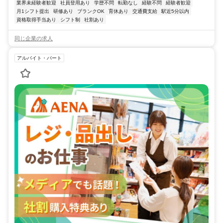
業界未経験者歓迎
社員登用あり
学歴不問
転勤なし
経験不問
経験者歓迎
月1シフト提出
研修あり
ブランクOK
育休あり
交通費支給
駅近5分以内
資格取得手当あり
シフト制
社割あり
同じ企業の求人
アルバイト・パート