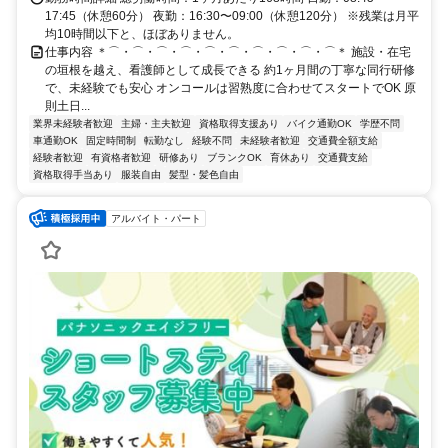
17:45（休憩60分） 夜勤：16:30〜09:00（休憩120分） ※残業は月平
均10時間以下と、ほぼありません。
仕事内容 ＊⌒・⌒・⌒・⌒・⌒・⌒・⌒・⌒・⌒・⌒＊ 施設・在宅
の垣根を越え、看護師として成長できる 約1ヶ月間の丁寧な同行研修
で、未経験でも安心 オンコールは習熟度に合わせてスタートでOK 原
則土日...
業界未経験者歓迎
主婦・主夫歓迎
資格取得支援あり
バイク通勤OK
学歴不問
車通勤OK
固定時間制
転勤なし
経験不問
未経験者歓迎
交通費全額支給
経験者歓迎
有資格者歓迎
研修あり
ブランクOK
育休あり
交通費支給
資格取得手当あり
服装自由
髪型・髪色自由
アルバイト・パート