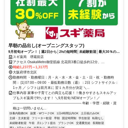
早朝の品出し(オープニングスタッフ)
9月初旬オープン！｜週2日から│2hの短時間│未経験歓迎│最大30％の社
割あり
スギ薬局 堺蔵前店
アクセス OsakaMetro御堂筋線 北花田3番口徒歩約12分、
OsakaMetro御堂筋線 新金岡1番口徒歩約13分、近鉄南大阪線 布忍徒
時給1,237円～1,317円
歩約26分
大阪府堺市北区
勤務時間 ・勤務曜日：月・火・水・木・金・土・日・祝 ・勤務時
間： [1] 07:00～09:00 ・最低勤務日数（週）：2日 シフトサイクル：
1ヶ月 ／ シフトは前月末に 翌１カ月分が決定 ＼...
仕事内容 家事や子育てとの両立も応援！！働きやすさもスキルアッ
プもスギ薬局で叶います！ ＼9月初旬 NEWオープン！／
―――――――――――――――――――― 年齢・学歴・経験・資
格は一切問いません...
扶養内勤務OK
副業・WワークOK
1日4時間以内OK
土日祝のみOK
主婦・主夫歓迎
フリーター歓迎
早朝
固定時間制
学生歓迎
転勤なし
未経験者歓迎
午前
月1シフト提出
ブランクOK
交通費支給
長期歓迎
週2・3日からOK
社割あり
週4日以上OK