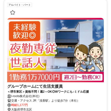
アルバイト・パート
グループホームにて生活支援員
＜堺市東区＞資格不問！週2～OK◎Wワークにも♪ミドル応援
I-roots株式会社(本社)
交通・アクセス JR「浅香駅」より徒歩7分（本社）
時給1,177円
大阪府堺市北区