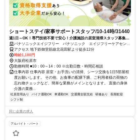
ショートステイ/家事サポートスタッフ/10-14時/31440
週1日～OK！専門技術不要で安心！介護施設の居室清掃スタッフ募集！
ご応募お待ちしています10:00～14:00の間の間で介護職を支えるお力を
パナソニックエイジフリー パナソニック エイジフリーケアセンタ
お貸しください。1日5部屋程度のベッドメイクや清掃をお願いします！
ー松原天美我堂・ショートステイ
アクセス 地下鉄御堂筋線北花田駅より徒歩12分
時給1,180円
大阪府松原市
勤務時間 ■10：00～14：00 ※出勤日数・時間応相談
仕事内容 仕事内容 居室・お手洗いの清掃、シーツ交換を1日5部屋程
度お願いします。 その他、お食事の配膳下膳、ご利用者様の荷物の
忘れ物チェックなど、簡単な業務がメインとなります。 直接の身体
介護の業務...
社員登用あり
バイク通勤OK
車通勤OK
交通費全額支給
研修あり
長期歓迎
シフト制
同じ企業の求人
アルバイト・パート