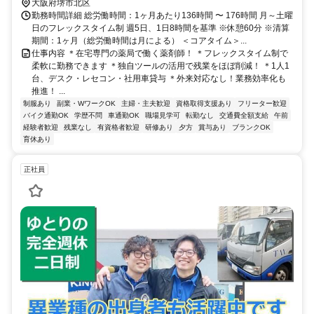
大阪府堺市北区
勤務時間詳細 総労働時間：1ヶ月あたり136時間 〜 176時間 月～土曜
日のフレックスタイム制 週5日、1日8時間を基準 ※休憩60分 ※清算
期間：1ヶ月（総労働時間は月による） ＜コアタイム＞...
仕事内容 ＊在宅専門の薬局で働く薬剤師！ ＊フレックスタイム制で
柔軟に勤務できます ＊独自ツールの活用で残業をほぼ削減！ ＊1人1
台、デスク・レセコン・社用車貸与 ＊外来対応なし！業務効率化も
推進！ ...
制服あり
副業・WワークOK
主婦・主夫歓迎
資格取得支援あり
フリーター歓迎
バイク通勤OK
学歴不問
車通勤OK
職場見学可
転勤なし
交通費全額支給
午前
経験者歓迎
残業なし
有資格者歓迎
研修あり
夕方
賞与あり
ブランクOK
育休あり
正社員