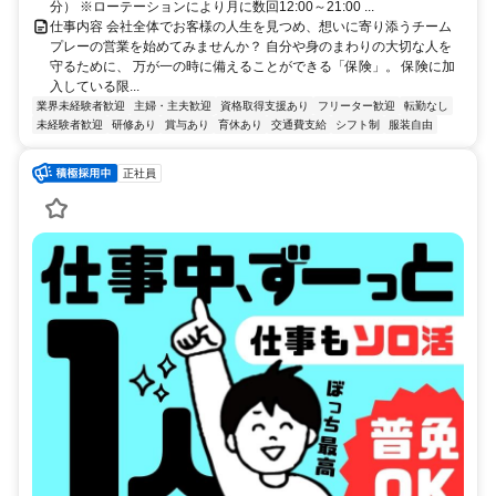
分） ※ローテーションにより月に数回12:00～21:00 ...
仕事内容 会社全体でお客様の人生を見つめ、想いに寄り添うチーム
プレーの営業を始めてみませんか？ 自分や身のまわりの大切な人を
守るために、 万が一の時に備えることができる「保険」。 保険に加
入している限...
業界未経験者歓迎
主婦・主夫歓迎
資格取得支援あり
フリーター歓迎
転勤なし
未経験者歓迎
研修あり
賞与あり
育休あり
交通費支給
シフト制
服装自由
正社員