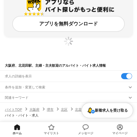
アプリを無料ダウンロード
大阪府、北花田駅、主婦・主夫歓迎のアルバイト・バイト求人情報
求人の詳細を表示
条件を追加・変更して検索
市区町村を追加・変更
関連キーワード
完全在宅ワーク 全国
シール貼り 在宅
現在地周辺
ガチャガチャ
犬カフェ
大阪府
駅を追加・変更
バイトTOP
大阪府
堺市
北区
北花田駅
主婦・主夫歓迎のアル
新着求人を受け取る
大阪府
すべて
バイト・バイト・求人
大阪市
すべて
職種を追加・変更
JR京都線
都島区
福島区
此花区
西区
港区
大正区
天王寺区
浪速区
西淀川区
東淀川区
東成区
島本駅
高槻駅
摂津富田駅
JR総持寺駅
茨木駅
千里丘駅
岸辺駅
吹田駅
東淀川駅
飲食・フードサービス
生野区
旭区
城東区
阿倍野区
住吉区
東住吉区
西成区
淀川区
鶴見区
住之江区
特徴を追加・変更
新大阪駅
大阪駅
飲食・フードサービス
平野区
北区
中央区
すべて
ヘルプ・お問い合わせ
サイトマップ
利用規約・プライバシーポリシー
ホーム
マイリスト
メッセージ
マイページ
ホールスタッフ
キッチンスタッフ
皿洗い・洗い場
精肉・鮮魚加工
給食調理
人気