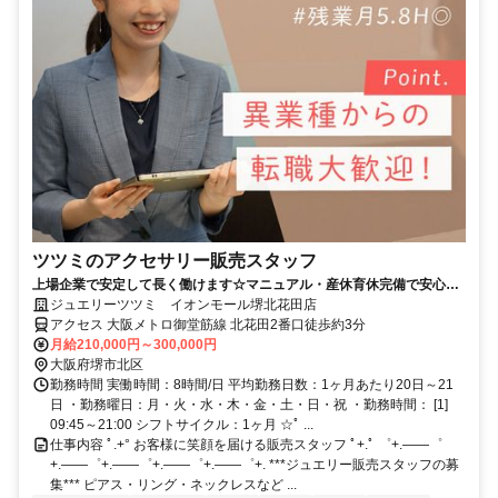
ツツミのアクセサリー販売スタッフ
上場企業で安定して長く働けます☆マニュアル・産休育休完備で安心☆
年休119日☆残業月5h◎
ジュエリーツツミ イオンモール堺北花田店
アクセス 大阪メトロ御堂筋線 北花田2番口徒歩約3分
月給210,000円～300,000円
大阪府堺市北区
勤務時間 実働時間：8時間/日 平均勤務日数：1ヶ月あたり20日～21
日 ・勤務曜日：月・火・水・木・金・土・日・祝 ・勤務時間： [1]
09:45～21:00 シフトサイクル：1ヶ月 ☆ﾟ ...
仕事内容 ﾟ.+° お客様に笑顔を届ける販売スタッフ ﾟ+.ﾟ ゜+.――゜
+.――゜+.――゜+.――゜+.――゜+. ***ジュエリー販売スタッフの募
集*** ピアス・リング・ネックレスなど ...