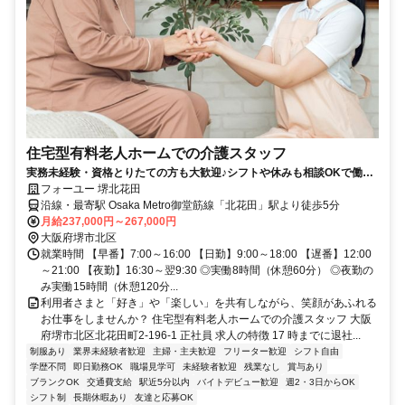
住宅型有料老人ホームでの介護スタッフ
実務未経験・資格とりたての方も大歓迎♪シフトや休みも相談OKで働き
やすさも◎
フォーユー 堺北花田
沿線・最寄駅 Osaka Metro御堂筋線「北花田」駅より徒歩5分
月給237,000円～267,000円
大阪府堺市北区
就業時間 【早番】7:00～16:00 【日勤】9:00～18:00 【遅番】12:00
～21:00 【夜勤】16:30～翌9:30 ◎実働8時間（休憩60分） ◎夜勤の
み実働15時間（休憩120分...
利用者さまと「好き」や「楽しい」を共有しながら、笑顔があふれる
お仕事をしませんか？ 住宅型有料老人ホームでの介護スタッフ 大阪
府堺市北区北花田町2-196-1 正社員 求人の特徴 17 時までに退社...
制服あり
業界未経験者歓迎
主婦・主夫歓迎
フリーター歓迎
シフト自由
学歴不問
即日勤務OK
職場見学可
未経験者歓迎
残業なし
賞与あり
ブランクOK
交通費支給
駅近5分以内
バイトデビュー歓迎
週2・3日からOK
シフト制
長期休暇あり
友達と応募OK