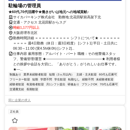
駐輪場の管理員
★60代,70代活躍中★働きがいは地元への地域貢献♪
サイカパーキング株式会社 勤務地:北花田駅前高架下北
交通・アクセス 北花田駅からスグ
時給1,177円以上
大阪府堺市北区
勤務時間詳細 ＝＝＝＝＝＝＝＝＝＝ シフトについて★ ＝＝＝＝＝＝
＝＝＝＝ 週4日勤務（休日：週3日程度） [シフト1] 平日・土日共に
06:30～11:00 (実4.5h/休0h) [シフト2]...
仕事内容 雇用形態：アルバイト・パート 職種：その他警備スタッ
フ、警備管理/運営 ★――――――――――――――――★ 利用者様
との挨拶や会話を大切に。 「ありがとう」がうれしいお仕事です。
★―...
制服あり
業界未経験者歓迎
短期（3ヵ月以内）
主婦・主夫歓迎
60代も応募可
フリーター歓迎
短期
学歴不問
学生歓迎
転勤なし
経験不問
未経験者歓迎
経験者歓迎
有資格者歓迎
月1シフト提出
研修あり
ブランクOK
70代も応募可
交通費支給
長期歓迎
同じ企業の求人
正社員