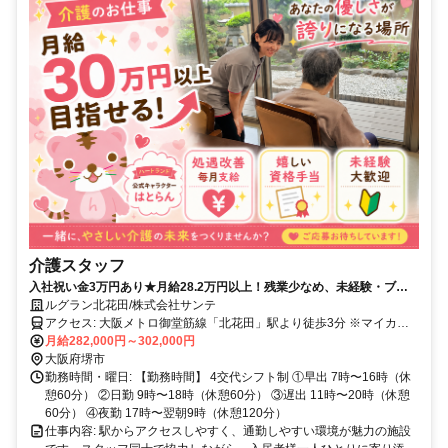
介護スタッフ
入社祝い金3万円あり★月給28.2万円以上！残業少なめ、未経験・ブラ
ンク歓迎！駅近徒歩圏内◎
ルグラン北花田/株式会社サンテ
アクセス: 大阪メトロ御堂筋線「北花田」駅より徒歩3分 ※マイカー
通勤可（無料駐車場完備） 【近隣エリアから通勤便利】 北花田町・
月給282,000円～302,000円
東浅香山町・奥本町・新堀町・常磐町・南花田町・船堂町・宮本町な
大阪府堺市
ど、堺市・松原市の幅広いエリアから通勤しやすい勤務地です。
勤務時間・曜日: 【勤務時間】 4交代シフト制 ①早出 7時〜16時（休
憩60分） ②日勤 9時〜18時（休憩60分） ③遅出 11時〜20時（休憩
60分） ④夜勤 17時〜翌朝9時（休憩120分）
仕事内容: 駅からアクセスしやすく、通勤しやすい環境が魅力の施設