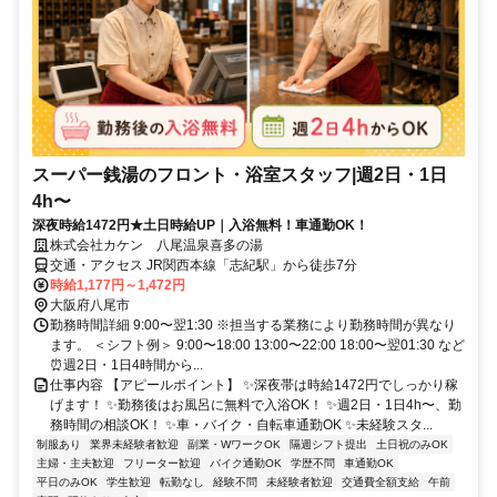
スーパー銭湯のフロント・浴室スタッフ|週2日・1日
4h〜
深夜時給1472円★土日時給UP｜入浴無料！車通勤OK！
株式会社カケン 八尾温泉喜多の湯
交通・アクセス JR関西本線「志紀駅」から徒歩7分
時給1,177円～1,472円
大阪府八尾市
勤務時間詳細 9:00〜翌1:30 ※担当する業務により勤務時間が異なり
ます。 ＜シフト例＞ 9:00〜18:00 13:00〜22:00 18:00〜翌01:30 など
⏰週2日・1日4時間から...
仕事内容 【アピールポイント】 ✨深夜帯は時給1472円でしっかり稼
げます！ ✨勤務後はお風呂に無料で入浴OK！ ✨週2日・1日4h〜、勤
務時間の相談OK！ ✨車・バイク・自転車通勤OK ✨未経験スタ...
制服あり
業界未経験者歓迎
副業・WワークOK
隔週シフト提出
土日祝のみOK
主婦・主夫歓迎
フリーター歓迎
バイク通勤OK
学歴不問
車通勤OK
平日のみOK
学生歓迎
転勤なし
経験不問
未経験者歓迎
交通費全額支給
午前