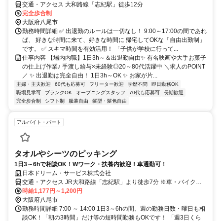
交通・アクセス 大和路線「志紀駅」徒歩12分
完全歩合制
大阪府八尾市
勤務時間詳細 ✅ 出退勤のルールは一切なし！ 9:00～17:00の間であれ
ば、 好きな時間に来て、好きな時間に 帰宅してOKな「自由出勤制」
です。 ✅ スキマ時間を有効活用！ 「子供が学校に行って...
仕事内容 【場内内職】1日3h～＆出退勤自由✨ 有名映画や大手お菓子
の仕上げ作業♪ 手渡し給与×未経験◎20～80代活躍中 ＼求人のPOINT
／ ✨ 出退勤は完全自由！ 1日3h～OK ✨ お家が片...
主婦・主夫歓迎
60代も応募可
フリーター歓迎
学歴不問
即日勤務OK
職場見学可
ブランクOK
オープニングスタッフ
70代も応募可
長期歓迎
完全歩合制
シフト制
服装自由
髪型・髪色自由
アルバイト・パート
タオルやシーツのピッキング
1日3～6hで相談OK！Wワーク・扶養内歓迎！車通勤可！
日本ドリーム・サービス株式会社
交通・アクセス JR大和路線「志紀駅」より徒歩7分 ※車・バイク・
自転車通勤OK
時給1,177円～1,200円
大阪府八尾市
勤務時間詳細 7:00 ～ 14:00 1日3～6hの間、週の勤務日数・曜日も相
談OK！「朝の3時間」だけ等の短時間勤務もOKです！ 「週3日くら