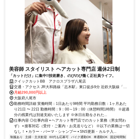
美容師 スタイリスト ヘアカット専門店 週休2日制
「カットだけ」に集中!!技術磨き、のびのび働く正社員ライフ。
クイックカットBB アクロスプラザ八尾店
交通・アクセス JR大和路線「志木駅」東口徒歩9分 近鉄大阪線「恩
智駅」出入口2 徒歩9分
月給290,000円以上
大阪府八尾市
勤務時間詳細 実働時間：1日あたり9時間 平均勤務日数：1ヶ月あた
り21日 〜 22日 勤務時間：9：00～19：00（休憩時間1時間） ※超過
分の残業代は別途支給いたします ※休日出勤をされた...
仕事内容 ◎仕事内容 • ヘアカット専門店でのカット業務（男女問わ
ず） • 接客対応（受付・ご案内・お見送りなど） ※以下の業務は一切
なし！ • カラー・パーマ・シャンプー • SNS更新・カルテ入...
制服あり
主婦・主夫歓迎
60代も応募可
バイク通勤OK
車通勤OK
固定時間制