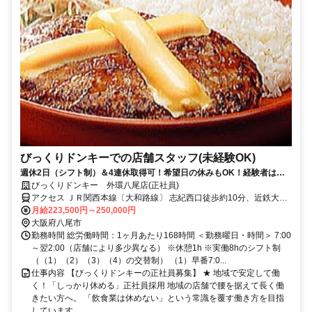
びっくりドンキーでの店舗スタッフ(未経験OK)
週休2日（シフト制）＆4連休取得可！希望日の休みもOK！経験者は月
給25万円スタートも可！20代～50代活躍中！産休･育休制度有！車・バ
びっくりドンキー 外環八尾店(正社員)
イク通勤OK！
アクセス ＪＲ関西本線〔大和路線〕 志紀西口徒歩約10分、近鉄大阪
線 法善寺徒歩約19分、近鉄道明寺線 柏原（大阪府）西口徒歩約20分
月給223,500円～250,000円
大阪府八尾市
勤務時間 総労働時間：1ヶ月あたり168時間 ＜勤務曜日・時間＞ 7:00
～翌2:00（店舗により多少異なる） ※休憩1h ※実働8hのシフト制
（（1）（2）（3）（4）の交替制） （1）早番7:0...
仕事内容 【びっくりドンキーの正社員募集】 ★ 地域で安定して働
く！「しっかり休める」正社員採用 地域の店舗で腰を据えて長く働
きたい方へ。 「飲食業は休めない」という常識を覆す働き方を目指
しています。...