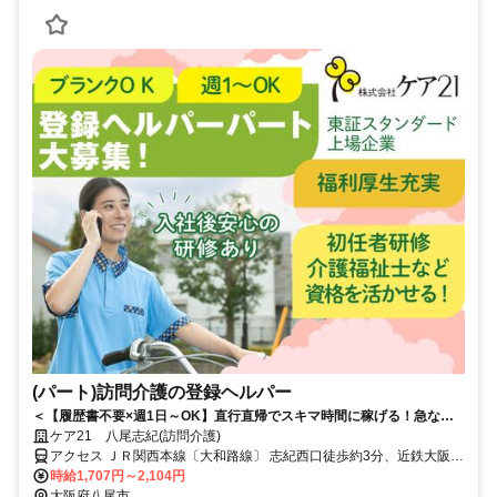
(パート)訪問介護の登録ヘルパー
＜【履歴書不要×週1日～OK】直行直帰でスキマ時間に稼げる！急なキ
ャンセルも手当有！定年無し！＞★履歴書の準備不要★未経験者OK！働
ケア21 八尾志紀(訪問介護)
きやすいシフト制！急なキャンセルが発生した場合でも手当で給与を補
アクセス ＪＲ関西本線〔大和路線〕 志紀西口徒歩約3分、近鉄大阪線
償！
法善寺徒歩約21分、近鉄大阪線 恩智出入口2徒歩約23分 JR大和路線
時給1,707円～2,104円
「志紀」駅から徒歩約5分
大阪府八尾市