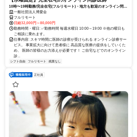
10時〜19時勤務/完全在宅(フルリモート)・地方も歓迎のオンライン問診
業務
一般社団法人博愛会
フルリモート
日給32,000円～80,000円
勤務時間・曜日: ✅勤務時間 毎週水曜日 10:00～19:00 ※他の曜日も
ご相談に乗れます。
仕事内容: スキマ時間に医師の診察が受けられる オンライン診療サー
ビス。 事業拡大に向けて患者様に 高品質な医療の提供をしていくた
め、 医師の皆様のお力添えが必要です！ ご自宅などでのオンライン
診...
シフト自由
フルリモート
残業なし
正社員