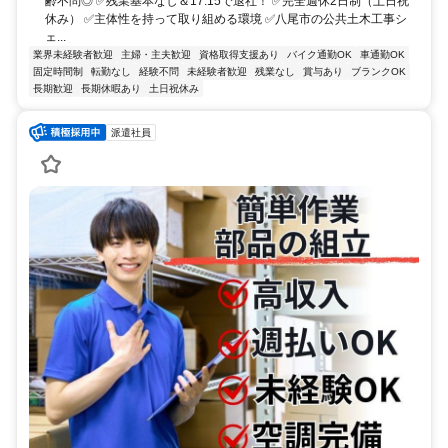
齢不問◎ ✅残業基本なし＆17:15で退社！ ✅完全週休2日制（土日祝
休み） ✅主体性を持って取り組める環境 ✅八尾市の公共土木工事シ
ェ...
業界未経験者歓迎
主婦・主夫歓迎
資格取得支援あり
バイク通勤OK
車通勤OK
固定時間制
転勤なし
経験不問
未経験者歓迎
残業なし
賞与あり
ブランクOK
長期歓迎
長期休暇あり
土日祝休み
派遣社員