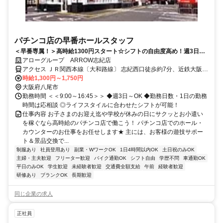
パチンコ店の早番ホールスタッフ
＜早番専属！＞高時給1300円スタート☆シフトの自由度高め！週3日～
◎勤務時間の相談OK！
アローグループ ARROW志紀店
アクセス ＪＲ関西本線〔大和路線〕 志紀西口徒歩約7分、近鉄大阪線
恩智出入口2徒歩約24分、近鉄大阪線 法善寺徒歩約25分
時給1,300円～1,750円
大阪府八尾市
勤務時間 ＜＜9:00～16:45＞＞ ◆週3日～OK ◆勤務日数・1日の勤務
時間は応相談 ◎ライフスタイルに合わせたシフトが可能！
仕事内容 お子さまのお迎え迄や学校が休みの日にサクッとお小遣い
を稼ぐなら高時給のパチンコ店で働こう！ パチンコ店でのホール・
カウンターのお仕事をお任せします★ 主には、お客様の遊技サポー
ト＆景品交換で...
制服あり
社員登用あり
副業・WワークOK
1日4時間以内OK
土日祝のみOK
主婦・主夫歓迎
フリーター歓迎
バイク通勤OK
シフト自由
学歴不問
車通勤OK
平日のみOK
学生歓迎
未経験者歓迎
交通費全額支給
午前
経験者歓迎
研修あり
ブランクOK
長期歓迎
同じ企業の求人
正社員