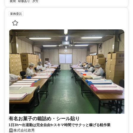
夜間
研修あり
夕方
業務委託
有名お菓子の箱詰め・シール貼り
1日3h〜出退勤は完全自由✨スキマ時間でサクッと稼げる軽作業
株式会社政秀