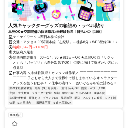
人気キャラクターグッズの箱詰め・ラベル貼り
単発OK★空調完備の快適環境♪未経験歓迎！日払い◎【100】
テイケイワークス西日本株式会社
交通・アクセス JR関西本線「志紀駅」～徒歩8分＜WEB登録OK！＞
時給1,342円～1,678円
大阪府八尾市
勤務時間詳細 9：00～17：30 ★週1日～OK ★単発OK ◎「サクッ
と」も「ガッツリ」も自分次第でOK！ ◎夏に向けて稼ぎたい方にも
必見◎
仕事内容 ＼未経験歓迎！カンタン軽作業／ ￣￣￣￣￣￣￣￣￣￣￣
￣￣￣￣ 子どもから大人まで世界中で親しまれている キャラクター
グッズを扱うお仕事！ ＜仕事の流れ＞ 1.ぬいぐるみを箱に詰める 2....
業界未経験者歓迎
短期（3ヵ月以内）
週1日からOK
副業・WワークOK
主婦・主夫歓迎
フリーター歓迎
短期
学歴不問
平日のみOK
経験不問
未経験者歓迎
研修あり
ブランクOK
長期歓迎
単発
フルタイム歓迎
シフト制
短期（1ヵ月以内）
履歴書不要
友達と応募OK
業務委託