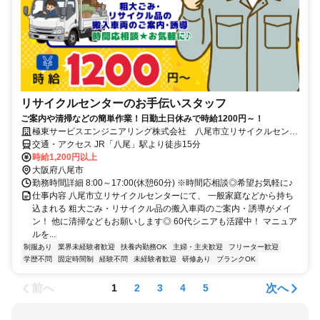
リサイクルセンターのお手伝いスタッフ
ご案内や清掃などの簡単作業！日勤土日休みで時給1200円～！
極東サービスエンジニアリング株式会社 八尾市立リサイクルセンタ
ー
交通・アクセス JR「八尾」駅より徒歩15分
時給1,200円以上
大阪府八尾市
勤務時間詳細 8:00～17:00(休憩60分) ※時間応相談◎希望お気軽に♪
仕事内容 八尾市立リサイクルセンターにて、 一般家庭などから持ち
込まれる 粗大ごみ・リサイクル品の搬入車両のご案内・誘導がメイ
ン！ 他に清掃などもお願いします◎ 60代シニアも活躍中！ マニュア
ルを...
制服あり
業界未経験者歓迎
扶養内勤務OK
主婦・主夫歓迎
フリーター歓迎
学歴不問
固定時間制
経験不問
未経験者歓迎
研修あり
ブランクOK
前へ
次へ
1
2
3
4
5