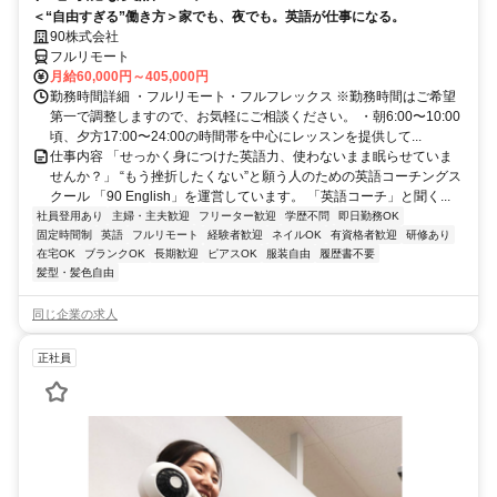
＜“自由すぎる”働き方＞家でも、夜でも。英語が仕事になる。
90株式会社
フルリモート
月給60,000円～405,000円
勤務時間詳細 ・フルリモート・フルフレックス ※勤務時間はご希望
第一で調整しますので、お気軽にご相談ください。 ・朝6:00〜10:00
頃、夕方17:00〜24:00の時間帯を中心にレッスンを提供して...
仕事内容 「せっかく身につけた英語力、使わないまま眠らせていま
せんか？」 “もう挫折したくない”と願う人のための英語コーチングス
クール 「90 English」を運営しています。 「英語コーチ」と聞く...
社員登用あり
主婦・主夫歓迎
フリーター歓迎
学歴不問
即日勤務OK
固定時間制
英語
フルリモート
経験者歓迎
ネイルOK
有資格者歓迎
研修あり
在宅OK
ブランクOK
長期歓迎
ピアスOK
服装自由
履歴書不要
髪型・髪色自由
同じ企業の求人
正社員