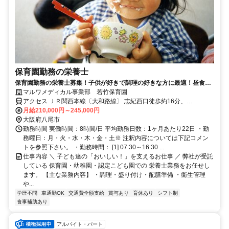
保育園勤務の栄養士
保育園勤務の栄養士募集！子供が好きで調理の好きな方に最適！昼食無
料支給！
マルワメディカル事業部 若竹保育園
アクセス ＪＲ関西本線〔大和路線〕 志紀西口徒歩約16分、
OsakaMetro谷町線 八尾南2番口徒歩約28分
月給210,000円～245,000円
大阪府八尾市
勤務時間 実働時間：8時間/日 平均勤務日数：1ヶ月あたり22日 ・勤
務曜日：月・火・水・木・金・土※ 注釈内容については下記コメン
トを参照下さい。 ・勤務時間： [1] 07:30～16:30 ...
仕事内容 ＼ 子ども達の「おいしい！」を支えるお仕事 ／ 弊社が受託
している 保育園・幼稚園・認定こども園での 栄養士業務をお任せし
ます。 【主な業務内容】 ・調理・盛り付け・配膳準備 ・衛生管理
や...
学歴不問
車通勤OK
交通費全額支給
賞与あり
育休あり
シフト制
食事補助あり
アルバイト・パート