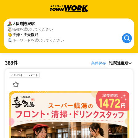
大阪府
志紀駅
職種を選択してください
主婦・主夫歓迎
キーワードを選択してください
388件
条件保存
関連度順
アルバイト・パート