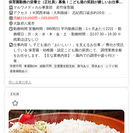
保育園勤務の栄養士（正社員）募集！こども達の笑顔が嬉しいお仕事で
す。【要調理師免許】
マルワメディカル事業部 若竹保育園
アクセス ＪＲ関西本線〔大和路線〕 志紀西口徒歩約16分、
OsakaMetro谷町線 八尾南2番口徒歩約28分
月給210,000円～245,000円
大阪府八尾市
勤務時間 実働時間：8時間/日 平均勤務日数：1ヶ月あたり22日 ・勤
務曜日：月・火・水・木・金・土 ・勤務時間： [1] 07:30～16:30 ※
残業ほぼなし◎
仕事内容 ＼ 子ども達の「おいしい！」を支えるお仕事 ／ 弊社が受託
している 保育園・幼稚園・認定こども園の厨房にて、 調理業務全般
をお任せします。 【主な業務内容】 ・園内での調理や盛り付け ・
食...
学歴不問
車通勤OK
経験不問
交通費全額支給
賞与あり
育休あり
シフト制
昼食補助あり
同じ企業の求人
正社員