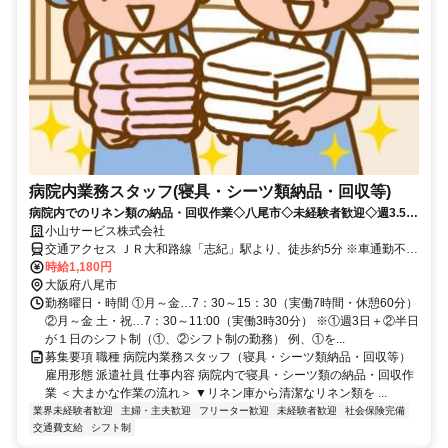
病院内業務スタッフ(寝具・シーツ類納品・回収等)
病院内でのリネン類の納品・回収作業◇八尾市◇未経験者歓迎◇週3.5日
程度◇50代女性活躍中♪
小山サービス株式会社
交通アクセス ＪＲ大和路線「志紀」駅より、徒歩約5分 ※車通勤不可
※バイク通勤可
時給1,180円
大阪府八尾市
勤務曜日・時間 ①月～金…7：30～15：30（実働7時間・休憩60分）
②月～金 土・祝…7：30～11:00（実働3時30分） ※①週3日＋②半日
が１日のシフト制（①、②シフト制の勤務） 例、①を...
募集要項 職種 病院内業務スタッフ（寝具・シーツ類納品・回収等）
雇用形態 派遣社員 仕事内容 病院内で寝具・シーツ類の納品・回収作
業 ＜大まかな作業の流れ＞ ▼リネン庫から清潔なリネン類を ...
業界未経験者歓迎
主婦・主夫歓迎
フリーター歓迎
未経験者歓迎
社会保険完備
交通費支給
シフト制