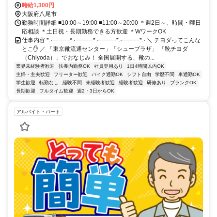
時給1,300円
大阪府八尾市
勤務時間詳細 ■10:00～19:00 ■11:00～20:00 ＊週2日～、時間・曜日
応相談 ＊土日祝・長期勤務できる方歓迎 ＊WワークOK
仕事内容 *.·┈┈┈*.·┈┈┈*.·┈┈┈*.·┈┈┈*.· ＼ チヨダってこんな
とこ✋ ／ 「東京靴流通センター」「シュープラザ」 「靴チヨダ
（Chiyoda）」でおなじみ！ 全国展開する、靴の...
業界未経験者歓迎
扶養内勤務OK
社員登用あり
1日4時間以内OK
主婦・主夫歓迎
フリーター歓迎
バイク通勤OK
シフト自由
学歴不問
車通勤OK
学生歓迎
転勤なし
経験不問
未経験者歓迎
経験者歓迎
研修あり
ブランクOK
長期歓迎
フルタイム歓迎
週2・3日からOK
アルバイト・パート