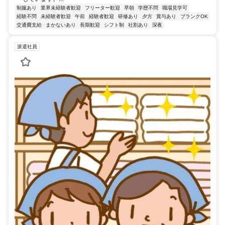
制服あり
業界未経験者歓迎
フリーター歓迎
早朝
学歴不問
職場見学可
経験不問
未経験者歓迎
午前
経験者歓迎
研修あり
夕方
賞与あり
ブランクOK
交通費支給
まかないあり
長期歓迎
シフト制
社割あり
深夜
派遣社員