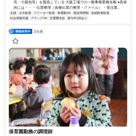
売・小籠包等）を製造している 大阪工場での一般事務業務全般 ●具体
的には・・ ・伝票整理（各種伝票の整理・ファイル） ・受注業...
主婦・主夫歓迎
フリーター歓迎
車通勤OK
固定時間制
未経験者歓迎
社会保険完備
ブランクOK
交通費支給
賞与年2回あり
正社員
保育園勤務の調理師