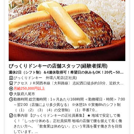
びっくりドンキーの店舗スタッフ(経験者採用)
週休2日（シフト制）＆4連休取得可！希望日の休みもOK！20代～50代
活躍中！産休･育休制度有！車・バイク通勤OK！
びっくりドンキー 外環八尾店(正社員)
アクセス ＪＲ関西本線〔大和路線〕 志紀西口徒歩約10分、近鉄大阪
線 法善寺徒歩約19分、近鉄道明寺線 柏原（大阪府）西口徒歩約20分
月給250,000円以上
大阪府八尾市
勤務時間 総労働時間：1ヶ月あたり168時間 ＜勤務曜日・時間＞ 7:00
～翌2:00（店舗により多少異なる） ※休憩1h ※実働8hのシフト制
（（1）（2）（3）（4）の交替制） （1）早番7:0...
仕事内容 【びっくりドンキーの正社員募集】 ★ 地域で安定して働
く！「しっかり休める」正社員採用 地域の店舗で腰を据えて長く働
きたい方へ。 「飲食業は休めない」という常識を覆す働き方を目指
しています。...