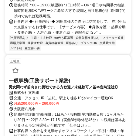
勤務時間 7:00～19:00(希望制) *1日1時間～OK *曜日や時間帯の相談,
短時間勤務OK *Wワークご希望の方で,現職と当社勤務が 計週40時間
以内であれば勤務可能。
仕事内容 ◆- 仕事内容 -◆ 利用者様のご自宅に訪問をして、 在宅生活
の支援をするお仕事です。 【サービス内容】 ◆身体介護 ・起床介助
・食事介助 ・入浴介助 ・排泄介助 ・通院介助 など ...
社員登用あり
主婦・主夫歓迎
60代も応募可
資格取得支援あり
フリーター歓迎
職場見学可
経験者歓迎
有資格者歓迎
研修あり
ブランクOK
交通費支給
シフト制
履歴書不要
正社員
一般事務(工務サポート業務)
男女問わず前向きに挑戦できる方歓迎／未経験可／基本定時退社◎
株式会社文岩組
交通・アクセス JR「志紀」駅より徒歩10分/マイカー通勤OK
月給200,000円～260,000円
大阪府八尾市
勤務時間詳細 実働時間：1日あたり8時間 平均勤務日数：1ヶ月あた
り20日 〜 22日 8:30〜17:15（実働8時間/休憩45分） ✨残業は基本あ
りません ✨定時退社が可能です 「仕事はガッ...
仕事内容 ＼会社を支え動かすオフィスワーク！／ ✅性別・経験・年