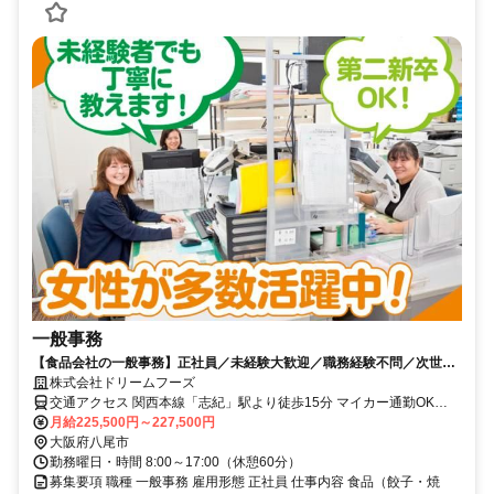
一般事務
【食品会社の一般事務】正社員／未経験大歓迎／職務経験不問／次世代
募集／週休2日のシフト制／女性活躍中
株式会社ドリームフーズ
交通アクセス 関西本線「志紀」駅より徒歩15分 マイカー通勤OK
★JR「志紀」駅をご利用の方は通勤用自転車貸与 ★八尾市はもちろ
月給225,500円～227,500円
ん、松原市や藤井寺市、 大阪市平野区などから通勤されている方も
大阪府八尾市
いらっしゃいますよ！
勤務曜日・時間 8:00～17:00（休憩60分）
募集要項 職種 一般事務 雇用形態 正社員 仕事内容 食品（餃子・焼