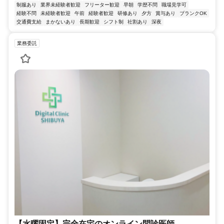
制服あり
業界未経験者歓迎
フリーター歓迎
早朝
学歴不問
職場見学可
経験不問
未経験者歓迎
午前
経験者歓迎
研修あり
夕方
賞与あり
ブランクOK
交通費支給
まかないあり
長期歓迎
シフト制
社割あり
深夜
業務委託
【水曜固定】完全在宅のオンライン問診医師