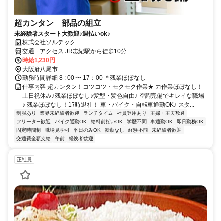
超カンタン 部品の組立
未経験者スタート大歓迎♪週払いok♪
株式会社ソルテック
交通・アクセス JR志紀駅から徒歩10分
時給1,230円
大阪府八尾市
勤務時間詳細 8 : 00 〜 17：00 ＊残業ほぼなし
仕事内容 超カンタン！コツコツ・モクモク作業★ 力作業ほぼなし！
土日祝休み♪残業ほぼなし♪髪型・髪色自由♪ 空調完備でキレイな職場
♪ 残業ほぼなし！17時退社！ 車・バイク・自転車通勤OK♪ スタ...
制服あり
業界未経験者歓迎
ランチタイム
社員登用あり
主婦・主夫歓迎
フリーター歓迎
バイク通勤OK
給料前払いOK
学歴不問
車通勤OK
即日勤務OK
固定時間制
職場見学可
平日のみOK
転勤なし
経験不問
未経験者歓迎
交通費全額支給
午前
経験者歓迎
正社員