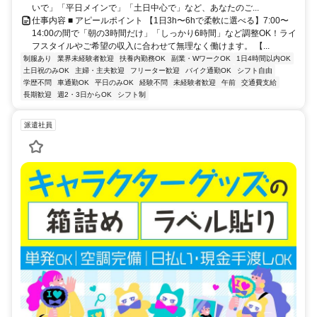
いで」「平日メインで」「土日中心で」など、あなたのご...
仕事内容 ■ アピールポイント 【1日3h〜6hで柔軟に選べる】7:00〜
14:00の間で「朝の3時間だけ」「しっかり6時間」など調整OK！ライ
フスタイルやご希望の収入に合わせて無理なく働けます。 【...
制服あり
業界未経験者歓迎
扶養内勤務OK
副業・WワークOK
1日4時間以内OK
土日祝のみOK
主婦・主夫歓迎
フリーター歓迎
バイク通勤OK
シフト自由
学歴不問
車通勤OK
平日のみOK
経験不問
未経験者歓迎
午前
交通費支給
長期歓迎
週2・3日からOK
シフト制
派遣社員