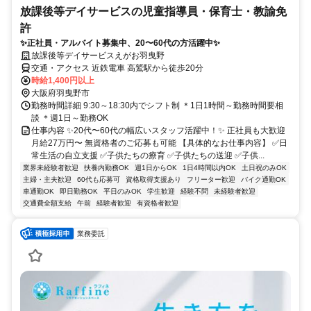
放課後等デイサービスの児童指導員・保育士・教諭免
許
✨正社員・アルバイト募集中、20〜60代の方活躍中✨
放課後等デイサービスえがお羽曳野
交通・アクセス 近鉄電車 高鷲駅から徒歩20分
時給1,400円以上
大阪府羽曳野市
勤務時間詳細 9:30～18:30内でシフト制 ＊1日1時間～勤務時間要相
談 ＊週1日～勤務OK
仕事内容 ✨20代〜60代の幅広いスタッフ活躍中！✨ 正社員も大歓迎
月給27万円〜 無資格者のご応募も可能 【具体的なお仕事内容】 ✅日
常生活の自立支援 ✅子供たちの療育 ✅子供たちの送迎 ✅子供...
業界未経験者歓迎
扶養内勤務OK
週1日からOK
1日4時間以内OK
土日祝のみOK
主婦・主夫歓迎
60代も応募可
資格取得支援あり
フリーター歓迎
バイク通勤OK
車通勤OK
即日勤務OK
平日のみOK
学生歓迎
経験不問
未経験者歓迎
交通費全額支給
午前
経験者歓迎
有資格者歓迎
業務委託