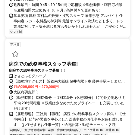
勤務曜日・時間 9:45～19:15の間で応相談 ☆勤務時間・曜日応相談
※雇用期間の定めあり（6 ヶ月 / 条件付きで更新あり）
募集要項 職種 衣料品の販売・接客スタッフ 雇用形態 アルバイト 仕
事内容 レジ・衣料品の陳列等 最近オンライン決済なども多く、レジ
業務に対して不安を感じる方も多いかもしれませんが、 ご安心くだ...
シフト制
正社員
病院での総務事務スタッフ募集!
病院での総務事務スタッフ募集！！
はぁとふるグループ
【勤務地アクセス】 近鉄南大阪線 藤井寺駅下車 藤井寺駅～しまだ病
院間、無料送迎バス約１０分 （詳細） http://www.heartful-
月給209,000円～270,000円
health.or.jp/shimadahp/access 〇車通勤可です☆ 近鉄南大阪線「古
大阪府羽曳野市
市駅」より車で約20分 近鉄南大阪線「富田林駅」より車で約30分 大
【勤務時間】 08時45分 ～ 17時15分（休憩60分） 時間外労働あり 月
阪メトロ御堂筋線「新金岡駅」より車で約20分 大阪メトロ御堂筋線
平均 20時間程度 ※残業は少なめのためプライベートも充実していた
「北花田駅」より車で約30分 大阪メトロ御堂筋線「中百舌鳥駅」よ
だけます！
り車で約30分
【雇用形態】 正社員 【職種】 病院での総務事務スタッフ募集！ 【仕
事内容】 給与や労務を中心とした総務事務のお仕事をお任せ致しま
す。 [お任せするお仕事一覧] ・給与計算・勤怠チェック ・各種...
制服あり
変形労働時間制
産休・育休取得実績あり
バイク通勤OK
車通勤OK