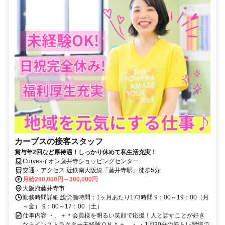
カーブスの接客スタッフ
賞与年2回など厚待遇！しっかり休めて私生活充実！
Curvesイオン藤井寺ショッピングセンター
交通・アクセス 近鉄南大阪線「藤井寺駅」徒歩5分
月給280,000円～300,000円
大阪府藤井寺市
勤務時間詳細 総労働時間：1ヶ月あたり173時間 9：00～19：00（月
～金） 9：00～17：00（土）
仕事内容 ・。＋＊会員様を明るい笑顔で応援！人と話すことが好き
ならインストラクター未経験ＯＫ＊＋。・ ・1回30分の筋トレ習慣で