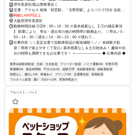
堺市美原区/黒山警察署近く
交通・アクセス 南海「初芝駅」「北野田駅」よりバスで15分 近鉄
「河内松原駅」よりバスで15分
時給1,400円以上
大阪府堺市美原区
勤務時間詳細 ①②8：00～16：50 ※基本残業なし 【 ①の補足事項
】 部署により、早出・遅出等の他の時間帯の勤務あり。 ◇早出／5：
50～14：30 ◇遅出／14：30～23：00 ※慣れて...
仕事内容 ＼＼安定企業で自動車部品の製造補助！／／ 未経験大歓
迎！簡単で覚えやすくて安心♪ 基本残業なし＆土日祝休み！ 趣味や自
分の時間も満喫できるお仕事です！ ＋――――――＋ ◆ 仕事内容 ◆
...
業界未経験者歓迎
主婦・主夫歓迎
フリーター歓迎
バイク通勤OK
学歴不問
車通勤OK
固定時間制
平日のみOK
経験不問
未経験者歓迎
経験者歓迎
残業なし
週払いOK
研修あり
ブランクOK
交通費支給
長期歓迎
フルタイム歓迎
週2・3日からOK
長期休暇あり
アルバイト・パート