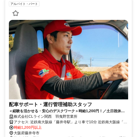
アルバイト・パート
配車サポート・運行管理補助スタッフ
＜経験を活かせる・安心のデスクワーク＞時給1,200円！／土日祝休み
＆17時退勤で家庭との両立◎／段階を踏んで学べる環境／職場見学OK
株式会社CLライン関西 羽曳野営業所
アクセス: 近鉄南大阪線「藤井寺駅」より車で10分 近鉄南大阪線「高
鷲駅」より車で5分 近鉄南大阪線「古市駅」より車で12分 ※車・バ
時給1,200円以上
イク通勤OK（駐車場完備） ※羽曳野市内はもちろん、藤井寺市・松
大阪府藤井寺市