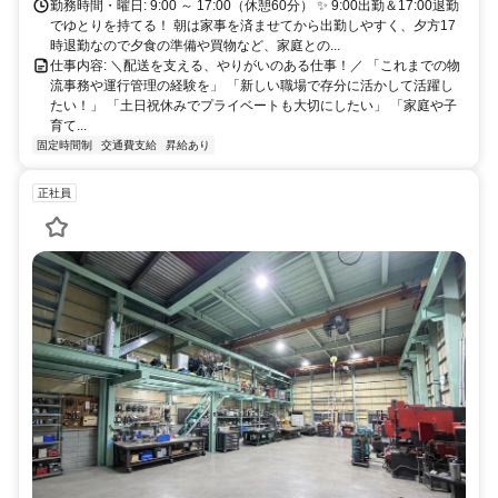
原市・富田林市・八尾市・堺市美原区などからの通勤もしやすい立地
勤務時間・曜日: 9:00 ～ 17:00（休憩60分） ✨ 9:00出勤＆17:00退勤
です！
でゆとりを持てる！ 朝は家事を済ませてから出勤しやすく、夕方17
時退勤なので夕食の準備や買物など、家庭との...
仕事内容: ＼配送を支える、やりがいのある仕事！／ 「これまでの物
流事務や運行管理の経験を」 「新しい職場で存分に活かして活躍し
たい！」 「土日祝休みでプライベートも大切にしたい」 「家庭や子
育て...
固定時間制
交通費支給
昇給あり
正社員