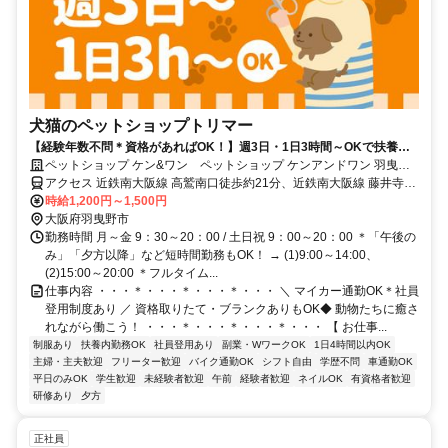
犬猫のペットショップトリマー
【経験年数不問＊資格があればOK！】週3日・1日3時間～OKで扶養内
やWワークOK◆
ペットショップ ケン&ワン ペットショップ ケンアンドワン 羽曳野
伊賀店
アクセス 近鉄南大阪線 高鷲南口徒歩約21分、近鉄南大阪線 藤井寺徒
歩約26分、近鉄南大阪線 恵我ノ荘出入口2徒歩約29分 高鷲駅より徒
時給1,200円～1,500円
歩20分 ＊マイカー通勤OK
大阪府羽曳野市
勤務時間 月～金 9：30～20：00 / 土日祝 9：00～20：00 ＊「午後の
み」「夕方以降」など短時間勤務もOK！ → (1)9:00～14:00、
(2)15:00～20:00 ＊フルタイム...
仕事内容 ・・・＊・・・＊・・・＊・・・ ＼ マイカー通勤OK＊社員
登用制度あり ／ 資格取りたて・ブランクありもOK◆ 動物たちに癒さ
れながら働こう！ ・・・＊・・・＊・・・＊・・・ 【 お仕事...
制服あり
扶養内勤務OK
社員登用あり
副業・WワークOK
1日4時間以内OK
主婦・主夫歓迎
フリーター歓迎
バイク通勤OK
シフト自由
学歴不問
車通勤OK
平日のみOK
学生歓迎
未経験者歓迎
午前
経験者歓迎
ネイルOK
有資格者歓迎
研修あり
夕方
正社員