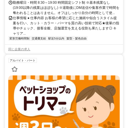
勤務曜日・時間 8:30～19:00 時間固定シフト制 ※基本残業なし
(19:00以降の残業はほぼなし) ※退勤後にDM送信や集客作業で時間を
奪われることはありません。オフはしっかり自分の時間として使...
仕事情報 ● 仕事内容 お客様の希望に応じた施術や似合うスタイル提
案を行い、カット・カラー・パーマを質の高い技術で対応★後輩の指
導やチェック、接客全般、店舗運営を支える役割も果たします◎ キ
ャリア...
変形労働時間制
交通費支給
駅近5分以内
髪型・髪色自由
同じ企業の求人
アルバイト・パート