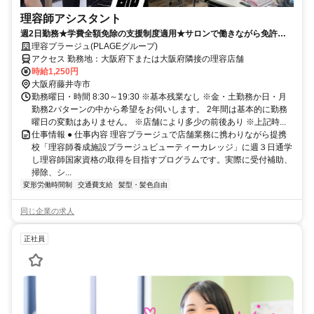
理容師アシスタント
週2日勤務★学費全額免除の支援制度適用★サロンで働きながら免許取
得を目指せる最短ルート！！
理容プラージュ(PLAGEグループ)
アクセス 勤務地：大阪府下または大阪府隣接の理容店舗
時給1,250円
大阪府藤井寺市
勤務曜日・時間 8:30～19:30 ※基本残業なし ※金・土勤務か日・月
勤務2パターンの中から希望をお伺いします。 2年間は基本的に勤務
曜日の変動はありません。 ※店舗により多少の前後あり ※上記時...
仕事情報 ● 仕事内容 理容プラージュで店舗業務に携わりながら提携
校「理容師養成施設プラージュビューティーカレッジ」に週３日通学
し理容師国家資格の取得を目指すプログラムです。実際に受付補助、
掃除、シ...
変形労働時間制
交通費支給
髪型・髪色自由
同じ企業の求人
正社員