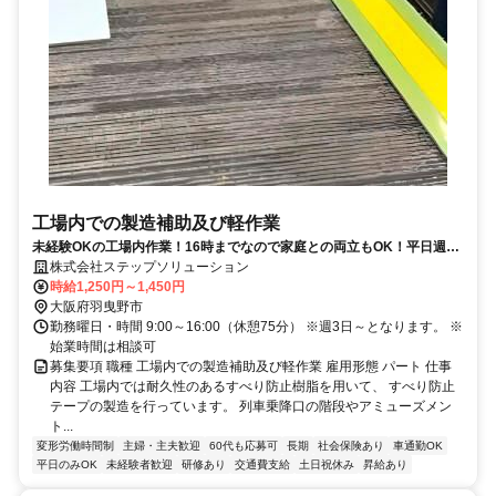
工場内での製造補助及び軽作業
未経験OKの工場内作業！16時までなので家庭との両立もOK！平日週3
日～勤務OK！
株式会社ステップソリューション
時給1,250円～1,450円
大阪府羽曳野市
勤務曜日・時間 9:00～16:00（休憩75分） ※週3日～となります。 ※
始業時間は相談可
募集要項 職種 工場内での製造補助及び軽作業 雇用形態 パート 仕事
内容 工場内では耐久性のあるすべり防止樹脂を用いて、 すべり防止
テープの製造を行っています。 列車乗降口の階段やアミューズメン
ト...
変形労働時間制
主婦・主夫歓迎
60代も応募可
長期
社会保険あり
車通勤OK
平日のみOK
未経験者歓迎
研修あり
交通費支給
土日祝休み
昇給あり