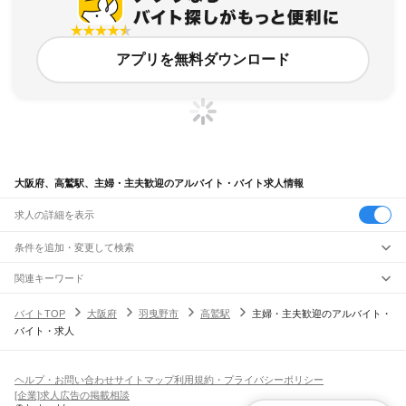
アプリを無料ダウンロード
大阪府、高鷲駅、主婦・主夫歓迎のアルバイト・バイト求人情報
求人の詳細を表示
条件を追加・変更して検索
市区町村を追加・変更
関連キーワード
完全在宅ワーク 全国
シール貼り 在宅
現在地周辺
ガチャガチャ
犬カフェ
大阪府
駅を追加・変更
バイトTOP
大阪府
羽曳野市
高鷲駅
主婦・主夫歓迎のアルバイト・
大阪府
すべて
バイト・求人
大阪市
すべて
職種を追加・変更
JR京都線
都島区
福島区
此花区
西区
港区
大正区
天王寺区
浪速区
西淀川区
東淀川区
東成区
島本駅
高槻駅
摂津富田駅
JR総持寺駅
茨木駅
千里丘駅
岸辺駅
吹田駅
東淀川駅
飲食・フードサービス
生野区
旭区
城東区
阿倍野区
住吉区
東住吉区
西成区
淀川区
鶴見区
住之江区
特徴を追加・変更
新大阪駅
大阪駅
飲食・フードサービス
平野区
北区
中央区
すべて
ヘルプ・お問い合わせ
サイトマップ
利用規約・プライバシーポリシー
ホールスタッフ
キッチンスタッフ
皿洗い・洗い場
精肉・鮮魚加工
給食調理
人気
[企業]求人広告の掲載相談
JR神戸線(大阪～神戸)
堺市
すべて
雇用形態を追加・変更