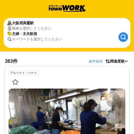
大阪府
高鷲駅
職種を選択してください
主婦・主夫歓迎
キーワードを選択してください
383件
条件保存
関連度順
アルバイト・パート