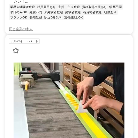
たい！...
業界未経験者歓迎
社員登用あり
主婦・主夫歓迎
資格取得支援あり
学歴不問
平日のみOK
経験不問
未経験者歓迎
経験者歓迎
有資格者歓迎
研修あり
ブランクOK
長期歓迎
駅近5分以内
週4日以上OK
同じ企業の求人
アルバイト・パート