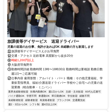
放課後等デイサービス 送迎ドライバー
児童の送迎のお仕事、免許があればOK 未経験の方も歓迎します
放課後等デイサービスえがお羽曳野
交通・アクセス 近鉄電車 高鷲駅から徒歩20分
時給1,200円以上
大阪府羽曳野市
勤務時間詳細 勤務時間 13時〜18時30分 勤務時間は要相談 勤務日数
週1日〜ご応募可能
仕事内容 雇用形態：アルバイト・パート 職種：その他児童福祉、学
童保育指導員、福祉/介護送迎ドライバー 学校やご自宅への児童の送
迎業務（軽自動車・ミニバン）
業界未経験者歓迎
扶養内勤務OK
週1日からOK
主婦・主夫歓迎
60代も応募可
バイク通勤OK
学歴不問
車通勤OK
即日勤務OK
学生歓迎
経験不問
未経験者歓迎
経験者歓迎
有資格者歓迎
ブランクOK
交通費支給
週2・3日からOK
シフト制
週4日以上OK