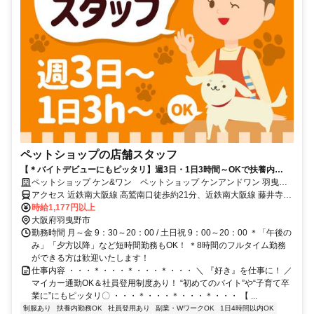
ペットショップの店舗スタッフ
【＊バイトデビューにもピッタリ】週3日・1日3時間～OKで扶養内
OK◆社割など充実の福利厚生！
ペットショップ ケン&ワン ペットショップ ケンアンドワン 羽曳野
伊賀店
アクセス 近鉄南大阪線 高鷲南口徒歩約21分、近鉄南大阪線 藤井寺徒
歩約26分、近鉄南大阪線 恵我ノ荘出入口2徒歩約29分 高鷲駅より徒
時給1,177円以上
歩20分 ＊マイカー通勤OK
大阪府羽曳野市
勤務時間 月～金 9：30～20：00 / 土日祝 9：00～20：00 ＊「午後の
み」「夕方以降」など短時間勤務もOK！ ＊8時間のフルタイム勤務
ができる方は歓迎いたします！
仕事内容 ・・・＊・・・＊・・・＊・・・ ＼ 『好き』を仕事に！ ／
マイカー通勤OK＆社員登用制度あり！ “初めてのバイト”や“子育て卒
業に”にもピッタリ〇 ・・・＊・・・＊・・・＊・・・ 【 ...
制服あり
扶養内勤務OK
社員登用あり
副業・WワークOK
1日4時間以内OK