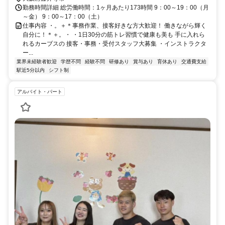
勤務時間詳細 総労働時間：1ヶ月あたり173時間 9：00～19：00（月
～金） 9：00～17：00（土）
仕事内容 ・。＋＊事務作業、接客好きな方大歓迎！ 働きながら輝く
自分に！＊＋。・ ・1日30分の筋トレ習慣で健康も美も 手に入れら
れるカーブスの 接客・事務・受付スタッフ大募集 ・インストラクタ
ー...
業界未経験者歓迎
学歴不問
経験不問
研修あり
賞与あり
育休あり
交通費支給
駅近5分以内
シフト制
アルバイト・パート