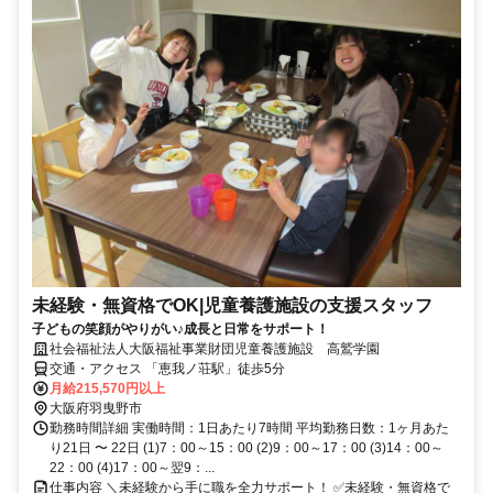
未経験・無資格でOK|児童養護施設の支援スタッフ
子どもの笑顔がやりがい♪成長と日常をサポート！
社会福祉法人大阪福祉事業財団児童養護施設 高鷲学園
交通・アクセス 「恵我ノ荘駅」徒歩5分
月給215,570円以上
大阪府羽曳野市
勤務時間詳細 実働時間：1日あたり7時間 平均勤務日数：1ヶ月あた
り21日 〜 22日 (1)7：00～15：00 (2)9：00～17：00 (3)14：00～
22：00 (4)17：00～翌9：...
仕事内容 ＼未経験から手に職を全力サポート！ ✅未経験・無資格で