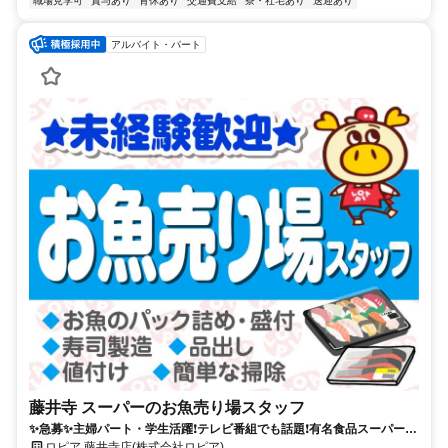
職場見学可
賞与あり
育休あり
交通費支給
寮・社宅あり
送迎あり
アルバイト・パート
藤井寺 スーパーのお魚売り場スタッフ
✨急募✨主婦パート・学生活躍❗︎テレビ番組でも話題❗︎有名食品スーパーで
新規募集❗︎土日は時給UP❗︎
ロピア 藤井寺店(株式会社ロピア)