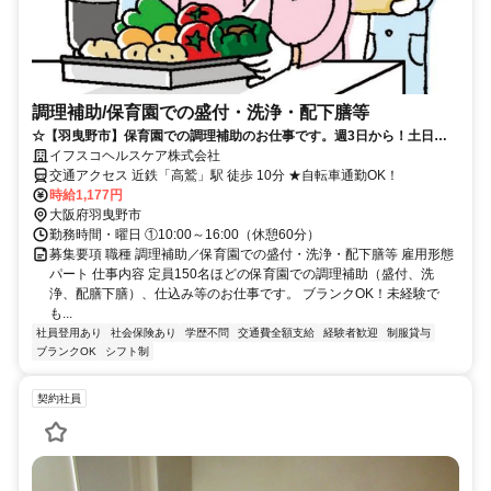
調理補助/保育園での盛付・洗浄・配下膳等
☆【羽曳野市】保育園での調理補助のお仕事です。週3日から！土日、
祝休みです！☆（3176）
イフスコヘルスケア株式会社
交通アクセス 近鉄「高鷲」駅 徒歩 10分 ★自転車通勤OK！
時給1,177円
大阪府羽曳野市
勤務時間・曜日 ①10:00～16:00（休憩60分）
募集要項 職種 調理補助／保育園での盛付・洗浄・配下膳等 雇用形態
パート 仕事内容 定員150名ほどの保育園での調理補助（盛付、洗
浄、配膳下膳）、仕込み等のお仕事です。 ブランクOK！未経験で
も...
社員登用あり
社会保険あり
学歴不問
交通費全額支給
経験者歓迎
制服貸与
ブランクOK
シフト制
契約社員