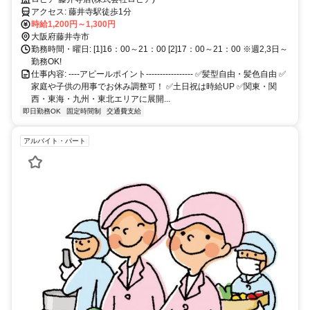
アクセス: 藤井寺駅徒歩1分
時給1,200円～1,300円
大阪府藤井寺市
勤務時間・曜日: [1]16：00～21：00 [2]17：00～21：00 ※週2,3日～
勤務OK!
仕事内容: ----アピールポイント----------------- ✅髪型自由・髪色自由 ✅️
家庭や子供の用事でお休み調整可！ ✅️土日祝は時給UP ✅️関東・関
西・東海・九州・東北エリアに展開...
即日勤務OK
固定時間制
交通費支給
アルバイト・パート