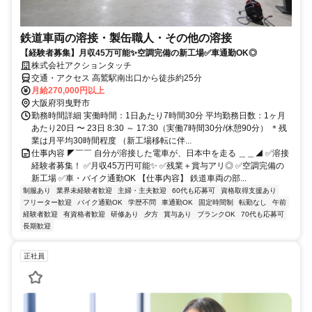
鉄道車両の溶接・製缶職人・その他の溶接
【経験者募集】月収45万可能✨空調完備の新工場✅車通勤OK◎
株式会社アクションタッチ
交通・アクセス 高鷲駅南出口から徒歩約25分
月給270,000円以上
大阪府羽曳野市
勤務時間詳細 実働時間：1日あたり7時間30分 平均勤務日数：1ヶ月
あたり20日 〜 23日 8:30 ～ 17:30（実働7時間30分/休憩90分） ＊残
業は月平均30時間程度 （新工場移転に伴...
仕事内容 ◤￣￣ 自分が溶接した電車が、日本中を走る ＿＿◢ ✅溶接
経験者募集！ ✅月収45万円可能✨ ✅残業＋賞与アリ◎ ✅空調完備の
新工場 ✅車・バイク通勤OK 【仕事内容】 鉄道車両の部...
制服あり
業界未経験者歓迎
主婦・主夫歓迎
60代も応募可
資格取得支援あり
フリーター歓迎
バイク通勤OK
学歴不問
車通勤OK
固定時間制
転勤なし
午前
経験者歓迎
有資格者歓迎
研修あり
夕方
賞与あり
ブランクOK
70代も応募可
長期歓迎
正社員