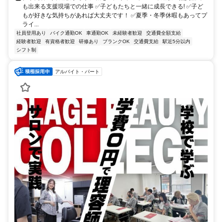
も出来る支援現場での仕事 ✅子どもたちと一緒に成長できる! ✅子ど
もが好きな気持ちがあれば大丈夫です！ ✅夏季・冬季休暇もあってプ
ライ...
社員登用あり
バイク通勤OK
車通勤OK
未経験者歓迎
交通費全額支給
経験者歓迎
有資格者歓迎
研修あり
ブランクOK
交通費支給
駅近5分以内
シフト制
アルバイト・パート