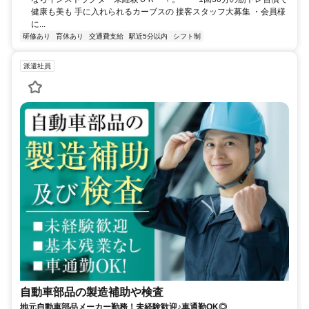
健康も美も 手に入れられるカーブスの 接客スタッフ大募集 ・会員様
に...
研修あり
育休あり
交通費支給
駅近5分以内
シフト制
派遣社員
自動車部品の製造補助や検査
地元自動車部品メーカー勤務！未経験歓迎♪車通勤OK◎