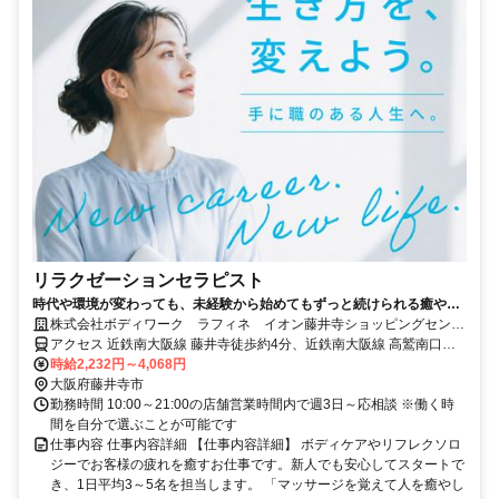
リラクゼーションセラピスト
時代や環境が変わっても、未経験から始めてもずっと続けられる癒やし
の仕事。手に職を身につけて、生き方を変えよう。
株式会社ボディワーク ラフィネ イオン藤井寺ショッピングセンタ
ー店
アクセス 近鉄南大阪線 藤井寺徒歩約4分、近鉄南大阪線 高鷲南口徒
歩約13分、近鉄南大阪線 恵我ノ荘出入口1徒歩約24分 最寄駅：藤井
時給2,232円～4,068円
寺駅
大阪府藤井寺市
勤務時間 10:00～21:00の店舗営業時間内で週3日～応相談 ※働く時
間を自分で選ぶことが可能です
仕事内容 仕事内容詳細 【仕事内容詳細】 ボディケアやリフレクソロ
ジーでお客様の疲れを癒すお仕事です。新人でも安心してスタートで
き、1日平均3～5名を担当します。 「マッサージを覚えて人を癒やし