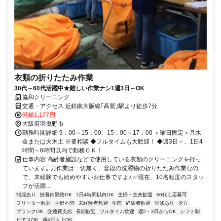
衣類の折りたたみ作業
30代～60代活躍中★難しい作業ナシ1週3日～OK
協和クリーニング
交通・アクセス 近鉄南大阪線｢高鷲｣駅より徒歩7分
時給1,177円
大阪府羽曳野市
勤務時間詳細 9：00～15：00、15：00～17：00 ＜曜日固定＞月水
金または火木土 ※要相談 ◆フルタイムも大歓迎！ ◆週3日～、1日4
時間～6時間以内で勤務ＯＫ！
仕事内容 高齢者施設などで使用している衣類のクリーニングを行っ
ています｡ 力作業は一切無く、普段の洗濯物の折りたたみ作業なの
で、未経験でも始めやすいお仕事ですよ♪ ✅現在、10名程度のスタッ
フが活躍...
制服あり
扶養内勤務OK
1日4時間以内OK
主婦・主夫歓迎
60代も応募可
フリーター歓迎
学歴不問
未経験者歓迎
午前
経験者歓迎
研修あり
夕方
ブランクOK
交通費支給
長期歓迎
フルタイム歓迎
週2・3日からOK
シフト制
ピアスOK
週4日以上OK