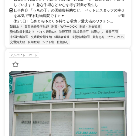
しています！ 急な手術などやむを得ず残業が発生し...
仕事内容 「うちの子」の医療費補助など、 ペットとスタッフの幸せ
を本気で守る動物病院です✨ ✦ː─────────────────── ✅週
休2.5日！心身ともゆとりを持てる環境 ✅愛犬猫のワクチン...
制服あり
業界未経験者歓迎
副業・WワークOK
主婦・主夫歓迎
資格取得支援あり
バイク通勤OK
学歴不問
職場見学可
転勤なし
経験不問
未経験者歓迎
交通費全額支給
経験者歓迎
有資格者歓迎
賞与あり
ブランクOK
交通費支給
長期歓迎
シフト制
社割あり
アルバイト・パート