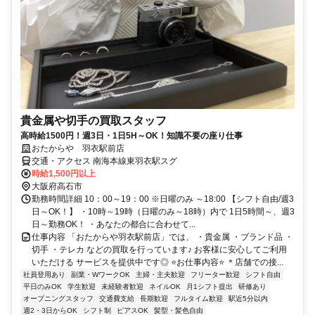
貴金属や切手の買取スタッフ
高時給1500円！週3日・1日5H～OK！知識不要の座り仕事
おたからや 羽衣駅前店
交通・アクセス 南海本線東羽衣駅スグ
時給1,500円以上
大阪府高石市
勤務時間詳細 10：00～19：00 ※日曜のみ ～18:00 【シフト自由/週3
日～OK！】 ・10時～19時（日曜のみ～18時）内で 1日5時間～、週3
日～勤務OK！ ・あなたの都合に合わせて...
仕事内容 「おたからや羽衣駅前店」では、 ・貴金属 ・ブランド品 ・
切手 ・テレカ などの買取を行っています♪ お客様に安心してご利用
いただける サービスを提供中です◎ ⭐お仕事内容⭐ ＊店舗での接...
社員登用あり
副業・WワークOK
主婦・主夫歓迎
フリーター歓迎
シフト自由
平日のみOK
学生歓迎
未経験者歓迎
ネイルOK
月1シフト提出
研修あり
オープニングスタッフ
交通費支給
長期歓迎
フルタイム歓迎
駅近5分以内
週2・3日からOK
シフト制
ピアスOK
髪型・髪色自由