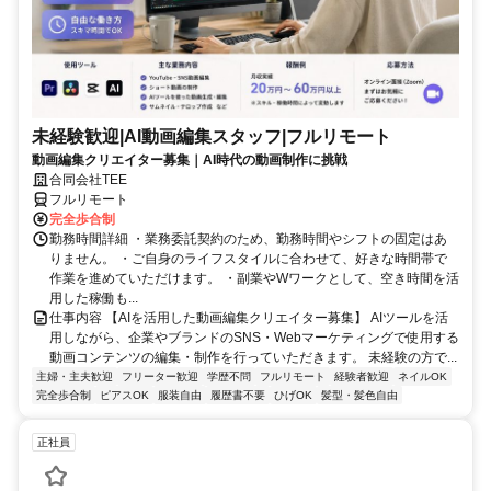
未経験歓迎|AI動画編集スタッフ|フルリモート
動画編集クリエイター募集｜AI時代の動画制作に挑戦
合同会社TEE
フルリモート
完全歩合制
勤務時間詳細 ・業務委託契約のため、勤務時間やシフトの固定はあ
りません。 ・ご自身のライフスタイルに合わせて、好きな時間帯で
作業を進めていただけます。 ・副業やWワークとして、空き時間を活
用した稼働も...
仕事内容 【AIを活用した動画編集クリエイター募集】 AIツールを活
用しながら、企業やブランドのSNS・Webマーケティングで使用する
動画コンテンツの編集・制作を行っていただきます。 未経験の方で...
主婦・主夫歓迎
フリーター歓迎
学歴不問
フルリモート
経験者歓迎
ネイルOK
完全歩合制
ピアスOK
服装自由
履歴書不要
ひげOK
髪型・髪色自由
正社員