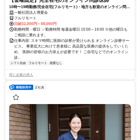
【金曜固定】完全在宅のオンライン問診医師
10時〜19時勤務/完全在宅(フルリモート)・地方も歓迎のオンライン問診
業務
一般社団法人博愛会
フルリモート
日給32,000円～80,000円
勤務時間・曜日: ✅勤務時間 毎週金曜日 10:00～19:00 ※他の曜日も
ご相談に乗れます。
仕事内容: スキマ時間に医師の診察が受けられる オンライン診療サー
ビス。 事業拡大に向けて患者様に 高品質な医療の提供をしていくた
め、 医師の皆様のお力添えが必要です！ ご自宅などでのオンライン
診...
シフト自由
フルリモート
残業なし
同じ企業の求人
正社員