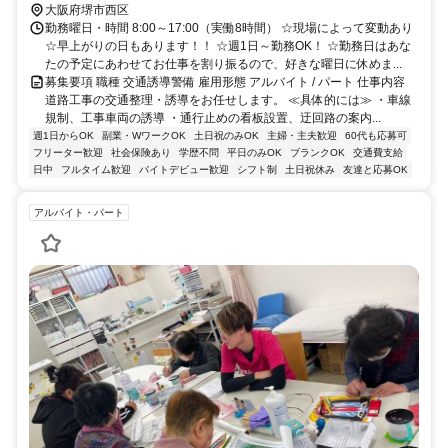
大阪府堺市西区
勤務曜日・時間 8:00～17:00（実働8時間） ☆現場によって変動あり
☆早上がりの日もあります！！ ☆週1日～勤務OK！ ☆勤務日はあな
たの予定にあわせてお仕事を割り振るので、好きな曜日に休めま...
募集要項 職種 交通誘導警備 雇用形態 アルバイト / パート 仕事内容
道路工事の交通整理・誘導をお任せします。 ≪具体的には≫ ・車線
規制、工事車両の誘導 ・通行止めの看板設置、迂回路の案内...
週1日からOK
副業・WワークOK
土日祝のみOK
主婦・主夫歓迎
60代も応募可
フリーター歓迎
社会保険あり
学歴不問
平日のみOK
ブランクOK
交通費支給
日中
フルタイム歓迎
バイトデビュー歓迎
シフト制
土日祝休み
友達と応募OK
アルバイト・パート