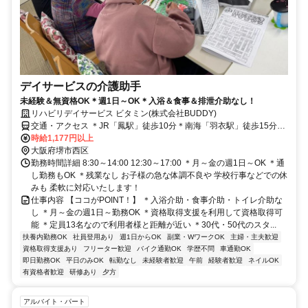
デイサービスの介護助手
未経験＆無資格OK＊週1日～OK＊入浴＆食事＆排泄介助なし！
リハビリデイサービス ビタミン(株式会社BUDDY)
交通・アクセス ＊JR「鳳駅」徒歩10分＊南海「羽衣駅」徒歩15分＊
車・バイク通勤OK
時給1,177円以上
大阪府堺市西区
勤務時間詳細 8:30～14:00 12:30～17:00 ＊月～金の週1日～OK ＊通
し勤務もOK ＊残業なし お子様の急な体調不良や 学校行事などでの休
みも 柔軟に対応いたします！
仕事内容 【ココがPOINT！】 ＊入浴介助・食事介助・トイレ介助な
し ＊月～金の週1日～勤務OK ＊資格取得支援を利用して資格取得可
能 ＊定員13名なので利用者様と距離が近い ＊30代・50代のスタ...
扶養内勤務OK
社員登用あり
週1日からOK
副業・WワークOK
主婦・主夫歓迎
資格取得支援あり
フリーター歓迎
バイク通勤OK
学歴不問
車通勤OK
即日勤務OK
平日のみOK
転勤なし
未経験者歓迎
午前
経験者歓迎
ネイルOK
有資格者歓迎
研修あり
夕方
アルバイト・パート