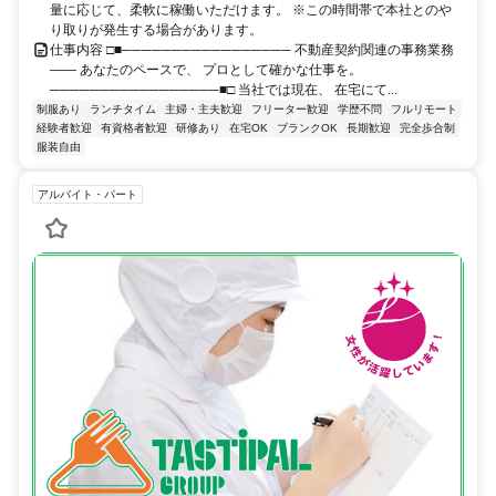
量に応じて、柔軟に稼働いただけます。 ※この時間帯で本社とのや
り取りが発生する場合があります。
仕事内容 □■───────────────── 不動産契約関連の事務業務
―― あなたのペースで、 プロとして確かな仕事を。
─────────────────■□ 当社では現在、 在宅にて...
制服あり
ランチタイム
主婦・主夫歓迎
フリーター歓迎
学歴不問
フルリモート
経験者歓迎
有資格者歓迎
研修あり
在宅OK
ブランクOK
長期歓迎
完全歩合制
服装自由
アルバイト・パート