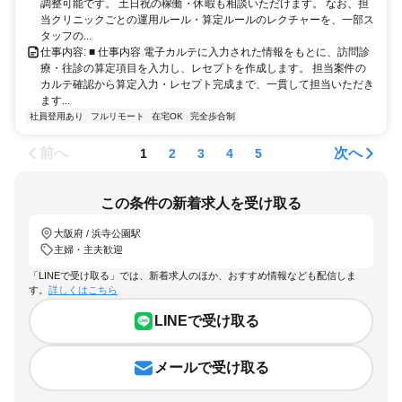
調整可能です。 土日祝の稼働・休暇も相談いただけます。 なお、担
当クリニックごとの運用ルール・算定ルールのレクチャーを、一部ス
タッフの...
仕事内容: ■ 仕事内容 電子カルテに入力された情報をもとに、訪問診
療・往診の算定項目を入力し、レセプトを作成します。 担当案件の
カルテ確認から算定入力・レセプト完成まで、一貫して担当いただき
ます...
社員登用あり
フルリモート
在宅OK
完全歩合制
前へ
次へ
1
2
3
4
5
この条件の新着求人を受け取る
大阪府 / 浜寺公園駅
主婦・主夫歓迎
「LINEで受け取る」では、新着求人のほか、おすすめ情報なども配信しま
す。
詳しくはこちら
LINEで受け取る
メールで受け取る