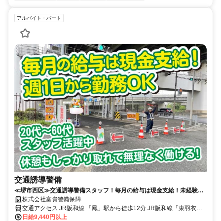
アルバイト・パート
交通誘導警備
≪堺市西区≫交通誘導警備スタッフ！毎月の給与は現金支給！未経験
OK！週1日～◎ご家庭との両立も安心！
株式会社富貴警備保障
交通アクセス JR阪和線 「鳳」駅から徒歩12分 JR阪和線「東羽衣」
駅から徒歩14分 南海本線「羽衣」駅から徒歩14分
日給9,440円以上