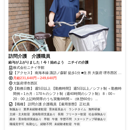
訪問介護 介護職員
給与が上がりました！今！始めよう ニチイの介護
株式会社ニチイ学館
【アクセス】 南海本線 諏訪ノ森駅 徒歩1分 ■住 所 大阪府 堺市西区 浜
寺諏訪森町中２丁１８６－１３ ■アクセス 南海本線 諏訪ノ森駅 徒歩1
月給231,640円～249,640円
分
大阪府堺市西区
【勤務日数】 週5日以上 【勤務時間】 週5日以上／シフト制 ＜勤務時
間例＞1カ月：170ｈのシフト制（週40時間のシフト制） 8：00～
20：00 上記時間帯のうち実働8時間～（休憩60分） ...
【職種】 訪問介護 介護職員 【雇用形態】 正社員
制服あり
業界未経験者歓迎
育休延長あり
ランチタイム
無料研修
主婦・主夫歓迎
資格取得支援あり
長期
フリーター歓迎
社会保険あり
産休・育休取得実績あり
早朝
午後
学歴不問
スタートアップ研修あり
職場見学可
転勤なし
経験不問
未経験者歓迎
午前