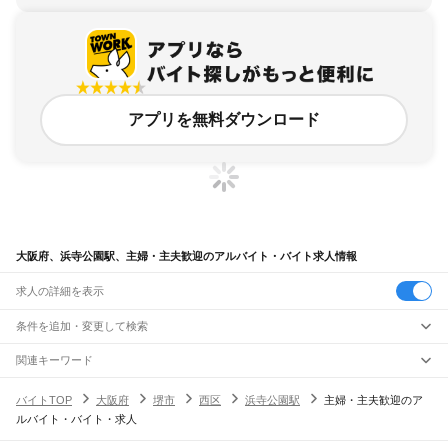
アプリを無料ダウンロード
大阪府、浜寺公園駅、主婦・主夫歓迎のアルバイト・バイト求人情報
求人の詳細を表示
条件を追加・変更して検索
市区町村を追加・変更
関連キーワード
完全在宅ワーク 全国
シール貼り 在宅
現在地周辺
ガチャガチャ
犬カフェ
大阪府
駅を追加・変更
バイトTOP
大阪府
堺市
西区
浜寺公園駅
主婦・主夫歓迎のア
大阪府
すべて
ルバイト・バイト・求人
大阪市
すべて
職種を追加・変更
JR京都線
都島区
福島区
此花区
西区
港区
大正区
天王寺区
浪速区
西淀川区
東淀川区
東成区
島本駅
高槻駅
摂津富田駅
JR総持寺駅
茨木駅
千里丘駅
岸辺駅
吹田駅
東淀川駅