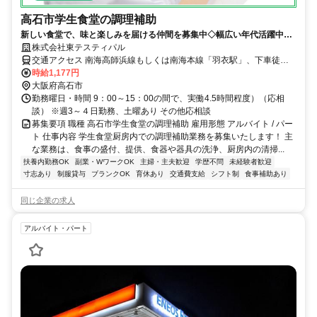
高石市学生食堂の調理補助
新しい食堂で、味と楽しみを届ける仲間を募集中◇幅広い年代活躍中◇
扶養内勤務OK◇
株式会社東テスティパル
交通アクセス 南海高師浜線もしくは南海本線「羽衣駅」、下車徒歩
６分 ※車バイク通勤不可
時給1,177円
大阪府高石市
勤務曜日・時間 9：00～15：00の間で、実働4.5時間程度）（応相
談） ※週3～４日勤務、土曜あり その他応相談
募集要項 職種 高石市学生食堂の調理補助 雇用形態 アルバイト / パー
ト 仕事内容 学生食堂厨房内での調理補助業務を募集いたします！ 主
な業務は、食事の盛付、提供、食器や器具の洗浄、厨房内の清掃...
扶養内勤務OK
副業・WワークOK
主婦・主夫歓迎
学歴不問
未経験者歓迎
寸志あり
制服貸与
ブランクOK
育休あり
交通費支給
シフト制
食事補助あり
同じ企業の求人
アルバイト・パート