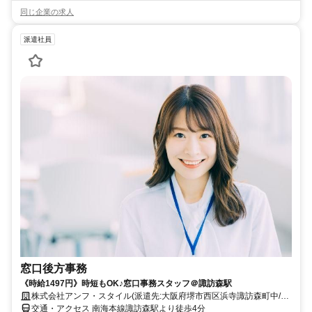
同じ企業の求人
派遣社員
窓口後方事務
《時給1497円》時短もOK♪窓口事務スタッフ＠諏訪森駅
株式会社アンフ・スタイル(派遣先:大阪府堺市西区浜寺諏訪森町中/大
手地方銀行)
交通・アクセス 南海本線諏訪森駅より徒歩4分