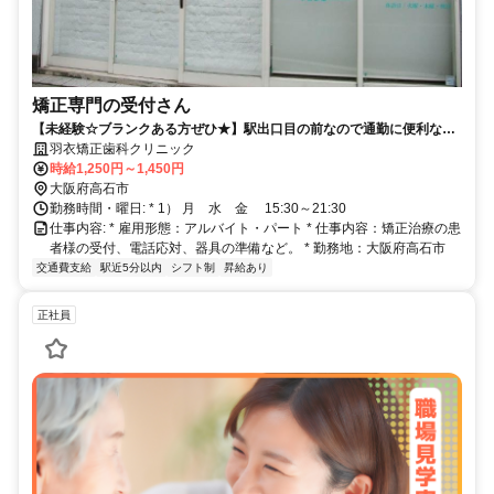
矯正専門の受付さん
【未経験☆ブランクある方ぜひ★】駅出口目の前なので通勤に便利な職
場です☆週1日から大丈夫です。
羽衣矯正歯科クリニック
時給1,250円～1,450円
大阪府高石市
勤務時間・曜日: * 1） 月 水 金 15:30～21:30
仕事内容: * 雇用形態：アルバイト・パート * 仕事内容：矯正治療の患
者様の受付、電話応対、器具の準備など。 * 勤務地：大阪府高石市
交通費支給
駅近5分以内
シフト制
昇給あり
正社員