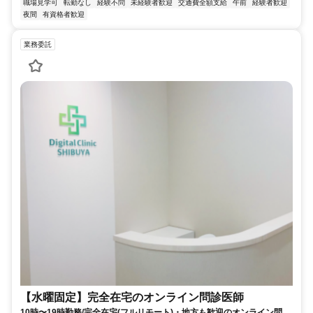
職場見学可
転勤なし
経験不問
未経験者歓迎
交通費全額支給
午前
経験者歓迎
夜間
有資格者歓迎
業務委託
【水曜固定】完全在宅のオンライン問診医師
10時〜19時勤務/完全在宅(フルリモート)・地方も歓迎のオンライン問診