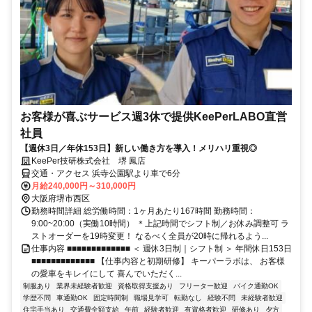
お客様が喜ぶサービス週3休で提供KeePerLABO直営
社員
【週休3日／年休153日】新しい働き方を導入！メリハリ重視◎
KeePer技研株式会社 堺 鳳店
交通・アクセス 浜寺公園駅より車で6分
月給240,000円～310,000円
大阪府堺市西区
勤務時間詳細 総労働時間：1ヶ月あたり167時間 勤務時間：
9:00~20:00（実働10時間） ＊上記時間でシフト制／お休み調整可 ラ
ストオーダーを19時変更！ なるべく全員が20時に帰れるよう...
仕事内容 ■■■■■■■■■■■■■ ＜ 週休3日制｜シフト制 ＞ 年間休日153日
■■■■■■■■■■■■■ 【仕事内容と初期研修】 キーパーラボは、 お客様
の愛車をキレイにして 喜んでいただく...
制服あり
業界未経験者歓迎
資格取得支援あり
フリーター歓迎
バイク通勤OK
学歴不問
車通勤OK
固定時間制
職場見学可
転勤なし
経験不問
未経験者歓迎
住宅手当あり
交通費全額支給
午前
経験者歓迎
有資格者歓迎
研修あり
夕方