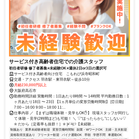
サービス付き高齢者住宅での介護スタッフ
初任者研修 修了者募集⭐未経験OK⭐週休2日or3日の選択可
サービス付き高齢者向け住宅 こもれび浜寺昭和町
交通・アクセス 羽衣駅・東羽衣駅～徒歩10分
月給230,000円以上
大阪府高石市
勤務時間詳細 実働時間：1日あたり8時間 〜 14時間 平均勤務日数：1
ヶ月あたり18日 〜 23日 【1ヵ月単位の変形労働時間制】 [⏰日勤]
7:00～16:00 9:00～18:00 11:...
仕事内容 ／ 【まずは職場体験・見学もOK✋】 現場スタッフが同行し
て 体験・見学(2時間ほど)も可能！ ＼ ▽“ほったらかし”にしない♪▽
✮ だから［定着率も抜群！］✮ |•'-'•)੭【未経験...
制服あり
業界未経験者歓迎
変形労働時間制
副業・WワークOK
主婦・主夫歓迎
資格取得支援あり
フリーター歓迎
バイク通勤OK
早朝
学歴不問
車通勤OK