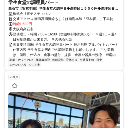
学生食堂の調理員パート
高石市【羽衣学園】学生食堂の調理員◆高時給１５００円◆調理師資格
必須◆長期休暇あり◆駅チカ◆日祝休み
株式会社東テスティパル
交通アクセス 南海高師浜線もしくは南海本線「羽衣駅」、下車徒歩
６分 ※車バイク通勤不可
時給1,500円
大阪府高石市
勤務曜日・時間 7:00～16:00（実働8時間/休憩60分） ※週3日～週4
日程度勤務が出来る方。 その他応相談
募集要項 職種 学生食堂の調理員パート 雇用形態 アルバイト / パート
仕事内容 学生食堂厨房内での調理業務をお願いします。 主な業務
は、調理、仕込み、食事の盛付、提供、食器や器具の洗浄、厨房内...
副業・WワークOK
経験者歓迎
制服貸与
育休あり
交通費支給
日中
まかないあり
シフト制
正社員