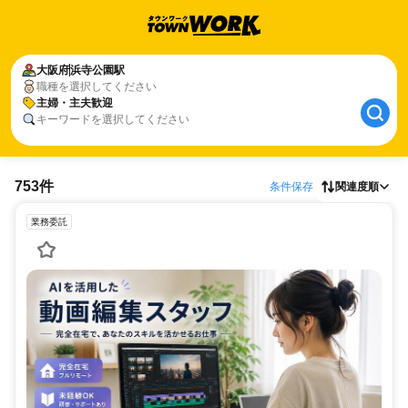
大阪府
浜寺公園駅
職種を選択してください
主婦・主夫歓迎
キーワードを選択してください
753件
条件保存
関連度順
業務委託