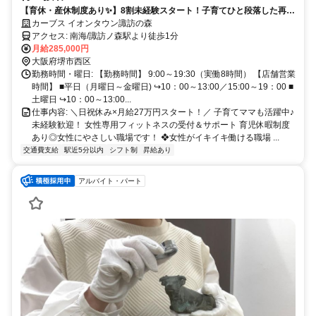
【育休・産休制度あり✨】8割未経験スタート！子育てひと段落した再ス
タートに⭐女性スタッフ活躍中♪家庭・プライベートとの両立しっかり！
カーブス イオンタウン諏訪の森
アクセス: 南海/諏訪ノ森駅より徒歩1分
月給285,000円
大阪府堺市西区
勤務時間・曜日: 【勤務時間】 9:00～19:30（実働8時間） 【店舗営業
時間】 ■平日（月曜日～金曜日) ↪10：00～13:00／15:00～19：00 ■
土曜日 ↪10：00～13:00...
仕事内容: ＼日祝休み×月給27万円スタート！／ 子育てママも活躍中♪
未経験歓迎！ 女性専用フィットネスの受付＆サポート 育児休暇制度
あり◎女性にやさしい職場です！ ❖女性がイキイキ働ける職場 ...
交通費支給
駅近5分以内
シフト制
昇給あり
アルバイト・パート