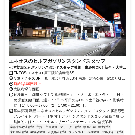
エネオスのセルフガソリンスタンドスタッフ
≪堺市西区≫ガソリンスタンドスタッフ募集！未経験OK！新卒・大学生
歓迎！週2日～OK！選べる働き方◎
ENEOS(エネオス) 第二阪和浜寺南SS
交通アクセス JR「鳳」駅より徒歩13分 南海「浜寺公園」駅より徒歩
13分
時給1,180円以上
大阪府堺市西区
勤務曜日・時間 シフト制 勤務曜日：月・火・水・木・金・土・日・
祝 最低勤務日数（週）：2日 ※平日のみOK ※土日祝のみOK 勤務時
間 ［1］8:00～17:00 ［2］17:00～21:00 ［...
募集要項 職種 エネオスのセルフガソリンスタンドスタッフ 雇用形態
アルバイト / パート 仕事内容 ガソリンスタンドスタッフ業務全般 ◇
具体的には・・・ ・セルフサービスステーションの監視業務...
業界未経験者歓迎
主婦・主夫歓迎
フリーター歓迎
学歴不問
学生歓迎
未経験者歓迎
経験者歓迎
有資格者歓迎
ブランクOK
長期歓迎
フルタイム歓迎