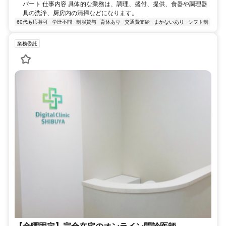
パート 仕事内容 具体的な業務は、調理、盛付、提供、食器や調理器
具の洗浄、厨房内の清掃などになります。
60代も応募可
学歴不問
制服貸与
育休あり
交通費支給
まかないあり
シフト制
業務委託