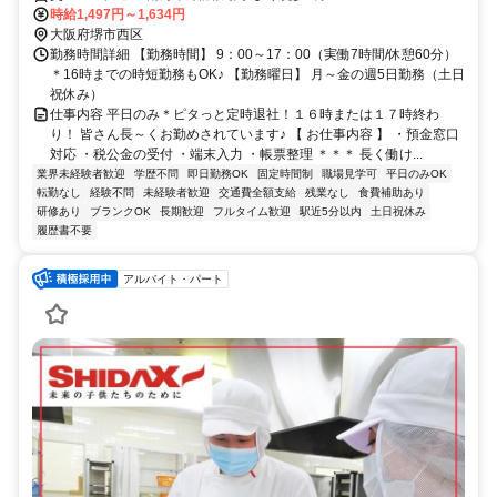
時給1,497円～1,634円
大阪府堺市西区
勤務時間詳細 【勤務時間】 9：00～17：00（実働7時間/休憩60分）
＊16時までの時短勤務もOK♪ 【勤務曜日】 月～金の週5日勤務（土日
祝休み）
仕事内容 平日のみ＊ピタっと定時退社！１６時または１７時終わ
り！ 皆さん長～くお勤めされています♪ 【 お仕事内容 】 ・預金窓口
対応 ・税公金の受付 ・端末入力 ・帳票整理 ＊＊＊ 長く働け...
業界未経験者歓迎
学歴不問
即日勤務OK
固定時間制
職場見学可
平日のみOK
転勤なし
経験不問
未経験者歓迎
交通費全額支給
残業なし
食費補助あり
研修あり
ブランクOK
長期歓迎
フルタイム歓迎
駅近5分以内
土日祝休み
履歴書不要
アルバイト・パート