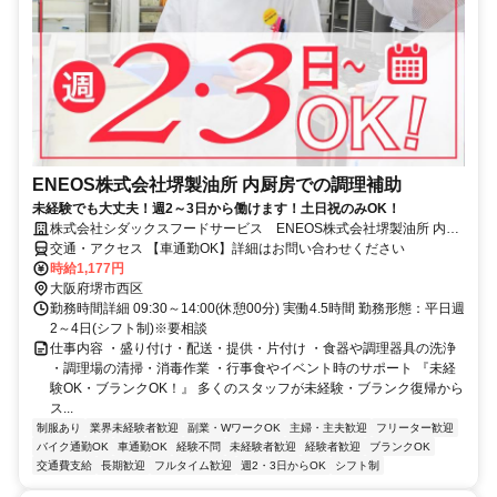
ENEOS株式会社堺製油所 内厨房での調理補助
未経験でも大丈夫！週2～3日から働けます！土日祝のみOK！
株式会社シダックスフードサービス ENEOS株式会社堺製油所 内厨
房
交通・アクセス 【車通勤OK】詳細はお問い合わせください
時給1,177円
大阪府堺市西区
勤務時間詳細 09:30～14:00(休憩00分) 実働4.5時間 勤務形態：平日週
2～4日(シフト制)※要相談
仕事内容 ・盛り付け・配送・提供・片付け ・食器や調理器具の洗浄
・調理場の清掃・消毒作業 ・行事食やイベント時のサポート 『未経
験OK・ブランクOK！』 多くのスタッフが未経験・ブランク復帰から
ス...
制服あり
業界未経験者歓迎
副業・WワークOK
主婦・主夫歓迎
フリーター歓迎
バイク通勤OK
車通勤OK
経験不問
未経験者歓迎
経験者歓迎
ブランクOK
交通費支給
長期歓迎
フルタイム歓迎
週2・3日からOK
シフト制