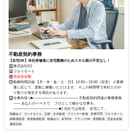
不動産契約事務
【在宅OK】本社研修後に在宅勤務のためスキル面の不安なし！
株式会社D2
フルリモート
完全歩合制
勤務時間詳細 【月・木・金・土・日】 10:00～19:00（目安） ※業務
量に応じて、柔軟に稼働いただけます。 ※この時間帯で本社とのや
り取りが発生する場合があります。
仕事内容 □■───────────────── 不動産契約関連の事務業務
―― あなたのペースで、 プロとして確かな仕事を。
─────────────────■□ 当社では現在、 在宅にて...
制服あり
ランチタイム
主婦・主夫歓迎
フリーター歓迎
学歴不問
フルリモート
経験者歓迎
有資格者歓迎
研修あり
在宅OK
ブランクOK
長期歓迎
完全歩合制
服装自由