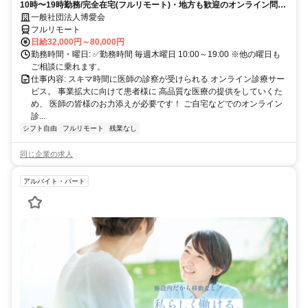
10時〜19時勤務/完全在宅(フルリモート)・地方も歓迎のオンライン問診
業務
一般社団法人博愛会
フルリモート
日給32,000円～80,000円
勤務時間・曜日: ✅勤務時間 毎週木曜日 10:00～19:00 ※他の曜日も
ご相談に乗れます。
仕事内容: スキマ時間に医師の診察が受けられる オンライン診療サー
ビス。 事業拡大に向けて患者様に 高品質な医療の提供をしていくた
め、 医師の皆様のお力添えが必要です！ ご自宅などでのオンライン
診...
シフト自由
フルリモート
残業なし
同じ企業の求人
アルバイト・パート