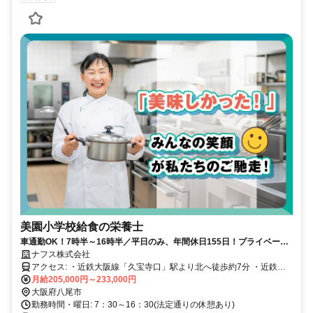
美園小学校給食の栄養士
車通勤OK！7時半～16時半／平日のみ、年間休日155日！プライベート
充実の栄養士募集！美味しい昼食付
ナフス株式会社
アクセス: ・近鉄大阪線「久宝寺口」駅より北へ徒歩約7分 ・近鉄大
阪線「 弥刀」駅 徒歩14分 ・近鉄大阪線 「八尾」駅より徒歩19分 ・
月給205,000円～233,000円
近鉄奈良線「若江岩田」駅より車で8分
大阪府八尾市
勤務時間・曜日: 7：30～16：30(法定通りの休憩あり)