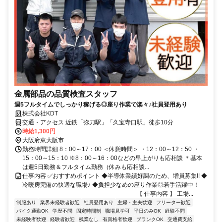
金属部品の品質検査スタッフ
週5フルタイムでしっかり稼げる◎座り作業で楽々♪社員登用あり
株式会社KDT
交通・アクセス 近鉄「弥刀駅」「久宝寺口駅」徒歩10分
時給1,300円
大阪府東大阪市
勤務時間詳細 8：00～17：00 ＜休憩時間＞ ・12：00～12：50 ・
15：00～15：10 ※8：00～16：00などの早上がりも応相談 ＊基本
は週5日勤務＆フルタイム勤務（休みも応相談...
仕事内容 ✅おすすめポイント ◆半導体業績好調のため、増員募集!! ◆
冷暖房完備の快適な職場♪ ◆負担少なめの座り作業◎若手活躍中！
――――――――――――――――――― 【 仕事内容 】 工場...
制服あり
業界未経験者歓迎
社員登用あり
主婦・主夫歓迎
フリーター歓迎
バイク通勤OK
学歴不問
固定時間制
職場見学可
平日のみOK
経験不問
未経験者歓迎
経験者歓迎
残業なし
有資格者歓迎
ブランクOK
交通費支給