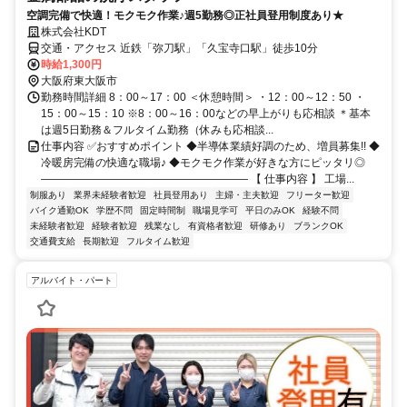
空調完備で快適！モクモク作業♪週5勤務◎正社員登用制度あり★
株式会社KDT
交通・アクセス 近鉄「弥刀駅」「久宝寺口駅」徒歩10分
時給1,300円
大阪府東大阪市
勤務時間詳細 8：00～17：00 ＜休憩時間＞ ・12：00～12：50 ・
15：00～15：10 ※8：00～16：00などの早上がりも応相談 ＊基本
は週5日勤務＆フルタイム勤務（休みも応相談...
仕事内容 ✅おすすめポイント ◆半導体業績好調のため、増員募集!! ◆
冷暖房完備の快適な職場♪ ◆モクモク作業が好きな方にピッタリ◎
――――――――――――――――――― 【 仕事内容 】 工場...
制服あり
業界未経験者歓迎
社員登用あり
主婦・主夫歓迎
フリーター歓迎
バイク通勤OK
学歴不問
固定時間制
職場見学可
平日のみOK
経験不問
未経験者歓迎
経験者歓迎
残業なし
有資格者歓迎
研修あり
ブランクOK
交通費支給
長期歓迎
フルタイム歓迎
アルバイト・パート