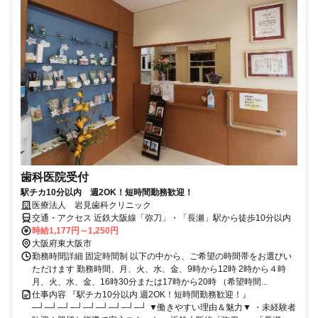
歯科医院受付
駅チカ10分以内 週2OK！短時間勤務歓迎！
医療法人 岩見歯科クリニック
交通・アクセス 近鉄大阪線「弥刀」・「長瀬」駅から徒歩10分以内
時給1,177円～1,250円
大阪府東大阪市
勤務時間詳細 固定時間制 以下の中から、ご希望の時間帯をお選びい
ただけます 勤務時間、月、火、水、金、9時から12時 2時から４時
月、火、水、金、16時30分または17時から20時 （希望時間...
仕事内容 『駅チカ10分以内 週2OK！短時間勤務歓迎！』
─┘─┘─┘─┘─┘─┘─┘─┘─┘ ▼働きやすい理由＆魅力▼ ・未経験者