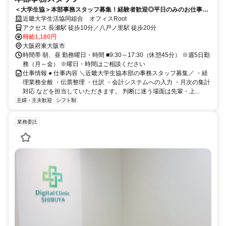
＜大学生協＞本部事務スタッフ募集！経験者歓迎◎平日のみのお仕事で
働きやすい職場です♪
近畿大学生活協同組合 オフィスRoot
アクセス 長瀬駅 徒歩10分／八戸ノ里駅 徒歩20分
時給1,180円
大阪府東大阪市
時間帯 朝、昼 勤務曜日・時間 ■9:30～17:30（休憩45分） ※週5日勤
務（月～金） ※曜日・時間はご相談ください
仕事情報 ● 仕事内容 ＼近畿大学生協本部の事務スタッフ募集／ ・経
理業務全般 ・伝票整理 ・仕訳 ・会計システムへの入力 ・月次の集計
対応 などを担当していただきます。 判断に迷う場面は先輩・上...
主婦・主夫歓迎
シフト制
業務委託