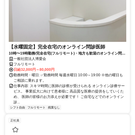
【水曜固定】完全在宅のオンライン問診医師
10時〜19時勤務/完全在宅(フルリモート)・地方も歓迎のオンライン問診
業務
一般社団法人博愛会
フルリモート
日給32,000円～80,000円
勤務時間・曜日: ✅勤務時間 毎週水曜日 10:00～19:00 ※他の曜日も
ご相談に乗れます。
仕事内容: スキマ時間に医師の診察が受けられる オンライン診療サー
ビス。 事業拡大に向けて患者様に 高品質な医療の提供をしていくた
め、 医師の皆様のお力添えが必要です！ ご自宅などでのオンライン
診...
シフト自由
フルリモート
残業なし
正社員