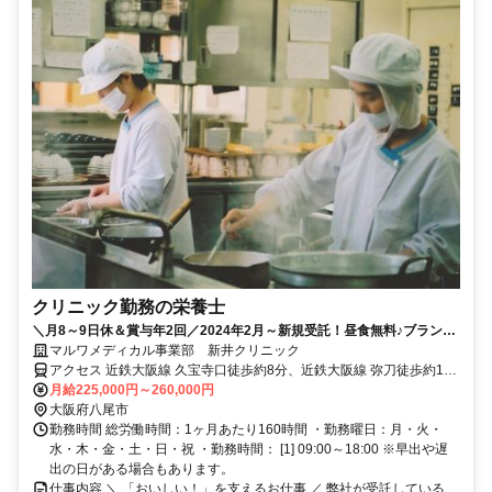
クリニック勤務の栄養士
＼月8～9日休＆賞与年2回／2024年2月～新規受託！昼食無料♪ブランク
ＯＫ＆福利厚生充実◎
マルワメディカル事業部 新井クリニック
アクセス 近鉄大阪線 久宝寺口徒歩約8分、近鉄大阪線 弥刀徒歩約11
分
月給225,000円～260,000円
大阪府八尾市
勤務時間 総労働時間：1ヶ月あたり160時間 ・勤務曜日：月・火・
水・木・金・土・日・祝 ・勤務時間： [1] 09:00～18:00 ※早出や遅
出の日がある場合もあります。
仕事内容 ＼ 「おいしい！」を支えるお仕事 ／ 弊社が受託している