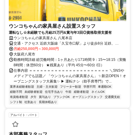
ウンコちゃんの家具屋さん設置スタッフ
運転なし☆未経験でも月給25万円&賞与年3回◎資格取得支援有
ウンコちゃんの家具屋さん 八尾本店
交通・アクセス 近鉄大阪線「久宝寺口駅」より徒歩8分 近鉄、
JR「鶴橋駅」より約25分の立地です！
月給250,000円～300,000円
大阪府八尾市
勤務時間詳細 総労働時間：1ヶ月あたり171時間 9：15〜18:15（実働
8時間：休憩60分） ★残業あり（平均 45分〜60分 /日）
仕事内容 ＝＝＝＝＝＝＝＝＝＝＝＝＝＝＝＝＝＝＝＝＝＝ ＼SNSや
メディアでも話題／ 「ウンコちゃんの家具屋さん」 ✨新店OPEN！オ
ープニングスタッフ大募集✨ ▶︎ 運転ナシ（助手席専門）で...
業界未経験者歓迎
主婦・主夫歓迎
フリーター歓迎
学歴不問
車通勤OK
経験不問
未経験者歓迎
住宅手当あり
午前
経験者歓迎
ネイルOK
有資格者歓迎
夕方
賞与あり
ブランクOK
オープニングスタッフ
交通費支給
シフト制
社割あり
長期休暇あり
アルバイト・パート
本部事務スタッフ