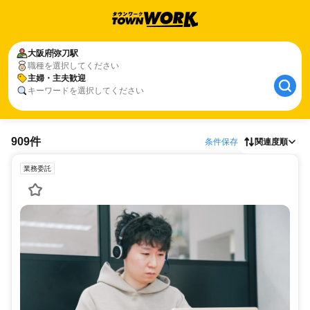
大阪府
弥刀駅
職種を選択してください
主婦・主夫歓迎
キーワードを選択してください
909件
条件保存
関連度順
業務委託