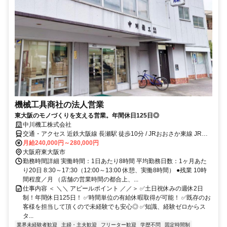
機械工具商社の法人営業
東大阪のモノづくりを支える営業。年間休日125日◎
中川機工株式会社
交通・アクセス 近鉄大阪線 長瀬駅 徒歩10分 / JRおおさか東線 JR長
瀬駅 徒歩10分
月給240,000円～280,000円
大阪府東大阪市
勤務時間詳細 実働時間：1日あたり8時間 平均勤務日数：1ヶ月あた
り20日 8:30～17:30（12:00～13:00 休憩、実働8時間） ●残業 10時
間程度／月 （店舗の営業時間の都合上、...
仕事内容 ＜ ＼＼ アピールポイント ／／＞ ✅土日祝休みの週休2日
制！年間休日125日！ ✅時間単位の有給休暇取得が可能！ ✅既存のお
客様を担当して頂くので未経験でも安心◎ ✅知識、経験ゼロからス
タ...
業界未経験者歓迎
主婦・主夫歓迎
フリーター歓迎
学歴不問
固定時間制