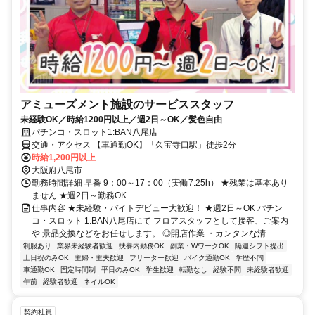
アミューズメント施設のサービススタッフ
未経験OK／時給1200円以上／週2日～OK／髪色自由
パチンコ・スロット1:BAN八尾店
交通・アクセス 【車通勤OK】「久宝寺口駅」徒歩2分
時給1,200円以上
大阪府八尾市
勤務時間詳細 早番 9：00～17：00（実働7.25h） ★残業は基本あり
ません ★週2日～勤務OK
仕事内容 ★未経験・バイトデビュー大歓迎！ ★週2日～OK パチン
コ・スロット 1:BAN八尾店にて フロアスタッフとして接客、ご案内
や 景品交換などをお任せします。 ◎開店作業 ・カンタンな清...
制服あり
業界未経験者歓迎
扶養内勤務OK
副業・WワークOK
隔週シフト提出
土日祝のみOK
主婦・主夫歓迎
フリーター歓迎
バイク通勤OK
学歴不問
車通勤OK
固定時間制
平日のみOK
学生歓迎
転勤なし
経験不問
未経験者歓迎
午前
経験者歓迎
ネイルOK
契約社員