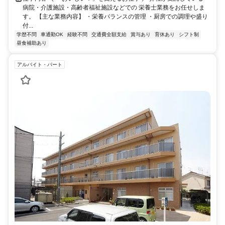
病院・介護施設・高齢者福祉施設などでの 栄養士業務をお任せしま
す。 【主な業務内容】 ・栄養バランスの管理 ・厨房での調理や盛り
付...
学歴不問
車通勤OK
経験不問
交通費全額支給
賞与あり
育休あり
シフト制
昼食補助あり
アルバイト・パート