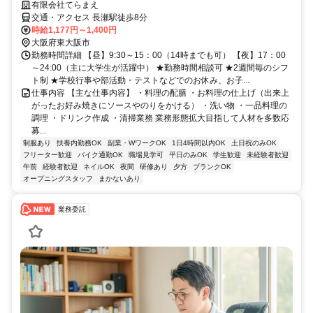
有限会社てらまえ
交通・アクセス 長瀬駅徒歩8分
時給1,177円～1,400円
大阪府東大阪市
勤務時間詳細 【昼】9:30～15：00（14時までも可） 【夜】17：00
～24:00（主に大学生が活躍中） ★勤務時間相談可 ★2週間毎のシフ
ト制 ★学校行事や部活動・テストなどでのお休み、お子...
仕事内容 【主な仕事内容】 ・料理の配膳 ・お料理の仕上げ（出来上
がったお好み焼きにソースやのりをかける） ・洗い物 ・一品料理の
調理 ・ドリンク作成 ・清掃業務 業務形態拡大目指して人材を多数応
募...
制服あり
扶養内勤務OK
副業・WワークOK
1日4時間以内OK
土日祝のみOK
フリーター歓迎
バイク通勤OK
職場見学可
平日のみOK
学生歓迎
未経験者歓迎
午前
経験者歓迎
ネイルOK
夜間
研修あり
夕方
ブランクOK
オープニングスタッフ
まかないあり
業務委託