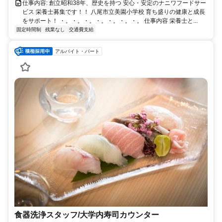
仕事内容: 創立昭和38年、歴史を持つ 安心・安定のナニワフードサー
ビス 栄養士募集です！！ 八尾市立美園小学校 育ち盛りの健康と成長
をサポート！ ・。・。・。・。・。・。・。 仕事内容 栄養士と...
固定時間制
残業なし
交通費支給
アルバイト・パート
食器洗浄スタッフ/大学内寿司カウンター