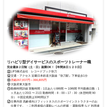
リハビリ型デイサービスのスポーツトレーナー職
完全週休２日制（土・日）副業OK！【年間休日１２０日】
LIFS株式会社 レコードブック弥刀
交通・アクセス 近畿日本鉄道大阪線『弥刀駅』下車徒歩1分
月給267,937円～366,805円
大阪府東大阪市
勤務時間詳細 実働時間：1日あたり8時間 〜 10時間 平均勤務日数：1
ヶ月あたり20日 〜 21日 勤務時間：8：00～17：30（休憩時間 90
分） ※固定残業は30時間以下
仕事内容 高齢者向けフィットネスのスポーツインストラクターのお
仕事です。 ・ご利用者様の運動レベルの把握 ・運動指導 など 利用者