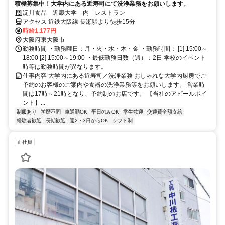
積極募集中！大学内にある近寿司にて洗浄業務をお願いします。
淀川食品 近畿大学 内 レストラン
アクセス 近鉄大阪線 長瀬駅より徒歩15分
時給1,177円
大阪府東大阪市
勤務時間 ・勤務曜日：月・火・水・木・金 ・勤務時間： [1] 15:00～
18:00 [2] 15:00～19:00 ・最低勤務日数（週）：2日 学校のイベント
時等は勤務時間が異なります。
仕事内容 大学内にある近寿司／洗浄業務 おしゃれな大学内厨房でご
予約のお客様のご案内や食器の洗浄業務等をお願いします。 営業時
間は17時～21時となり、予約制のお店です。 【当社のアピールポイ
ント】...
制服あり
学歴不問
車通勤OK
平日のみOK
学生歓迎
交通費全額支給
経験者歓迎
長期歓迎
週2・3日からOK
シフト制
正社員