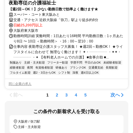
夜勤専従の介護福祉士
【週2回～OK！】少ない勤務日数で効率よく働けます★
スーパー・コート東大阪みと
交通・アクセス 近鉄大阪線「弥刀」駅より徒歩約8分
日給25,200円以上
大阪府東大阪市
勤務時間詳細 実働時間：1日あたり16時間 平均勤務日数：1ヶ月あた
り8日 〜 10日 ＜勤務時間＞ ・16：00～翌10：00
仕事内容 夜勤専従介護スタッフ大募集！ ★週2回～勤務OK！ ★ライ
フスタイルに合わせて 無理なく働けます！ ✦・┈┈┈┈┈ ・✦✦・
┈┈┈┈┈ ・✦ 【有料老人ホームでの介護】 ■食事介助 ■...
制服あり
主婦・主夫歓迎
フリーター歓迎
学歴不問
平日のみOK
未経験者歓迎
経験者歓迎
夜間
有資格者歓迎
研修あり
ブランクOK
交通費支給
長期歓迎
フルタイム歓迎
週2・3日からOK
シフト制
深夜
週4日以上OK
同じ企業の求人
前へ
次へ
1
2
3
4
5
この条件の新着求人を受け取る
大阪府 / 弥刀駅
主婦・主夫歓迎