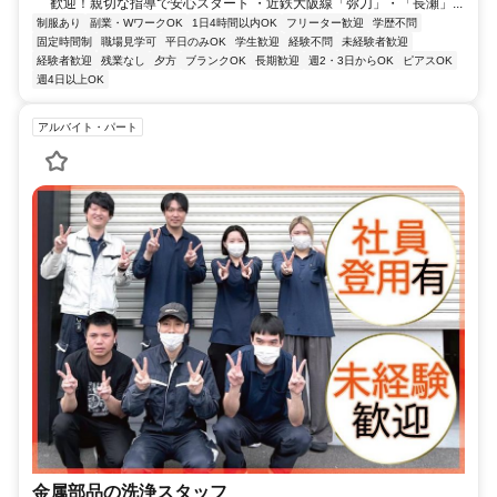
歓迎！親切な指導で安心スタート ・近鉄大阪線「弥刀」・「長瀬」...
制服あり
副業・WワークOK
1日4時間以内OK
フリーター歓迎
学歴不問
固定時間制
職場見学可
平日のみOK
学生歓迎
経験不問
未経験者歓迎
経験者歓迎
残業なし
夕方
ブランクOK
長期歓迎
週2・3日からOK
ピアスOK
週4日以上OK
アルバイト・パート
金属部品の洗浄スタッフ