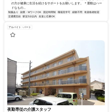
の方が健康に生活を続けるサポートをお願いします。 ＊運動はハー
ドなもの...
制服あり
副業・WワークOK
固定時間制
職場見学可
経験不問
有資格者歓迎
交通費支給
駅近5分以内
友達と応募OK
アルバイト・パート
夜勤専従の介護スタッフ