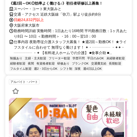
《週2回～OK◎効率よく働ける♪》初任者研修以上募集！
スーパー・コート東大阪みと
交通・アクセス 近鉄大阪線「弥刀」駅より徒歩約8分
日給24,832円以上
大阪府東大阪市
勤務時間詳細 実働時間：1日あたり16時間 平均勤務日数：1ヶ月あた
り8日 〜 10日 ＜勤務時間＞ ・16：00～翌10：00
仕事内容 夜勤専従介護スタッフ大募集！ ★週2回～勤務OK！ ★ライ
フスタイルに合わせて 無理なく働けます！ ✦・┈┈┈┈┈ ・✦✦・
┈┈┈┈┈ ・✦ 【有料老人ホームでの介護】 ■食事介助 ■...
制服あり
主婦・主夫歓迎
フリーター歓迎
学歴不問
平日のみOK
未経験者歓迎
経験者歓迎
夜間
有資格者歓迎
研修あり
ブランクOK
交通費支給
長期歓迎
フルタイム歓迎
週2・3日からOK
シフト制
深夜
週4日以上OK
アルバイト・パート