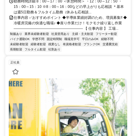
勤務時間詳細 8：00～17：00 ＜休憩時間＞ ・12：00～12：50 ・
15：00～15：10 ※8：00～16：00などの早上がりも応相談 ＊基本
は週5日勤務＆フルタイム勤務（休みも応相談...
仕事内容 ✅おすすめポイント ◆半導体業績好調のため、増員募集!! ◆
冷暖房完備の快適な職場♪ ◆座り作業だけ！モクモク繰り返し作業
――――――――――――――――――― 【 仕事内容 】 工場...
制服あり
業界未経験者歓迎
社員登用あり
主婦・主夫歓迎
フリーター歓迎
バイク通勤OK
学歴不問
固定時間制
職場見学可
平日のみOK
経験不問
未経験者歓迎
経験者歓迎
残業なし
有資格者歓迎
ブランクOK
交通費支給
長期歓迎
フルタイム歓迎
社割あり
正社員