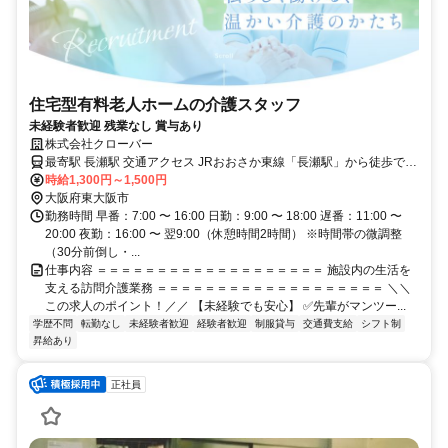
住宅型有料老人ホームの介護スタッフ
未経験者歓迎 残業なし 賞与あり
株式会社クローバー
最寄駅 長瀬駅 交通アクセス JRおおさか東線「長瀬駅」から徒歩で約
4分 近鉄大阪線「長瀬駅」より徒歩約12分 ※アイライフステージ柏
時給1,300円～1,500円
大阪府東大阪市
田での勤務となります ✅交通費支給 ✅駅近5分以内
勤務時間 早番：7:00 〜 16:00 日勤：9:00 〜 18:00 遅番：11:00 〜
20:00 夜勤：16:00 〜 翌9:00（休憩時間2時間） ※時間帯の微調整
（30分前倒し・...
仕事内容 ＝＝＝＝＝＝＝＝＝＝＝＝＝＝＝＝＝＝＝ 施設内の生活を
支える訪問介護業務 ＝＝＝＝＝＝＝＝＝＝＝＝＝＝＝＝＝＝＝ ＼＼
この求人のポイント！／／ 【未経験でも安心】 ✅先輩がマンツー...
学歴不問
転勤なし
未経験者歓迎
経験者歓迎
制服貸与
交通費支給
シフト制
昇給あり
正社員