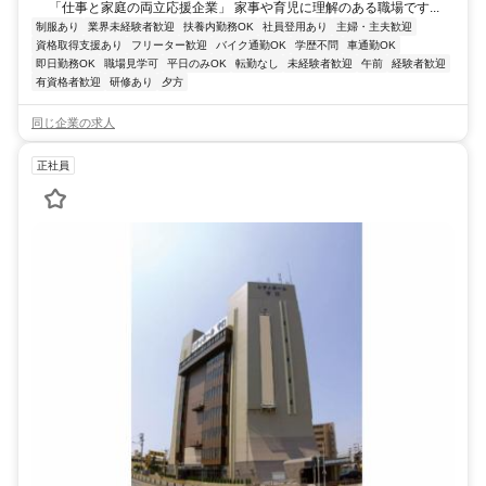
「仕事と家庭の両立応援企業」 家事や育児に理解のある職場です...
制服あり
業界未経験者歓迎
扶養内勤務OK
社員登用あり
主婦・主夫歓迎
資格取得支援あり
フリーター歓迎
バイク通勤OK
学歴不問
車通勤OK
即日勤務OK
職場見学可
平日のみOK
転勤なし
未経験者歓迎
午前
経験者歓迎
有資格者歓迎
研修あり
夕方
同じ企業の求人
正社員