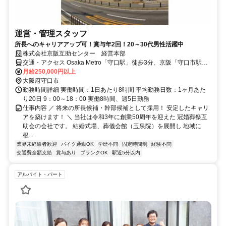
運営・管理スタッフ
所長へのキャリアアップ可！賞与年2回！20～30代男性活躍中
株式会社京阪互助センター 経営本部
交通・アクセス Osaka Metro「守口駅」徒歩3分、京阪「守口市駅」
徒歩8分
月給250,000円以上
大阪府守口市
勤務時間詳細 実働時間：1日あたり8時間 平均勤務日数：1ヶ月あた
り20日 9：00～18：00 実働8時間、週5日勤務
仕事内容 ／ 将来の所長候補・幹部候補として採用！ 安定したキャリ
アを築けます！ ＼ 当社は令和3年に創業50周年を迎えた 冠婚葬祭互
助会の会社です。 結婚式場、葬儀会館（玉泉院）を展開し 地域に
根...
業界未経験者歓迎
バイク通勤OK
学歴不問
固定時間制
経験不問
交通費全額支給
賞与あり
ブランクOK
駅近5分以内
アルバイト・パート