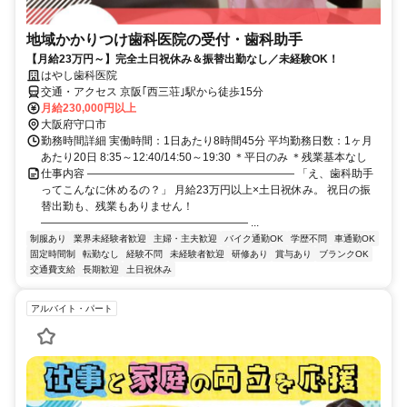
地域かかりつけ歯科医院の受付・歯科助手
【月給23万円～】完全土日祝休み＆振替出勤なし／未経験OK！
はやし歯科医院
交通・アクセス 京阪｢西三荘｣駅から徒歩15分
月給230,000円以上
大阪府守口市
勤務時間詳細 実働時間：1日あたり8時間45分 平均勤務日数：1ヶ月
あたり20日 8:35～12:40/14:50～19:30 ＊平日のみ ＊残業基本なし
仕事内容 ――――――――――――――――――― 「え、歯科助手
ってこんなに休めるの？」 月給23万円以上×土日祝休み。 祝日の振
替出勤も、残業もありません！
――――――――――――――――――― ...
制服あり
業界未経験者歓迎
主婦・主夫歓迎
バイク通勤OK
学歴不問
車通勤OK
固定時間制
転勤なし
経験不問
未経験者歓迎
研修あり
賞与あり
ブランクOK
交通費支給
長期歓迎
土日祝休み
アルバイト・パート