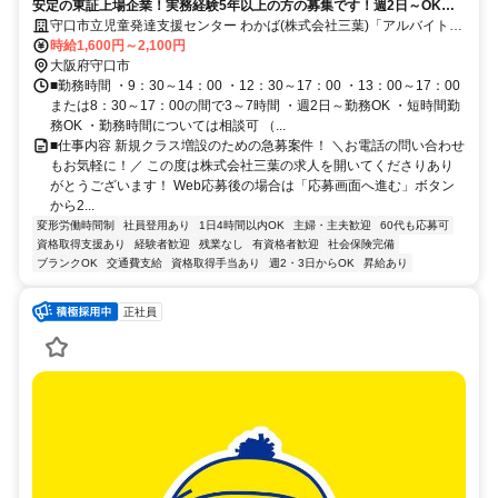
安定の東証上場企業！実務経験5年以上の方の募集です！週2日～OK！
残業なし！短時間勤務OK！
守口市立児童発達支援センター わかば(株式会社三葉)「アルバイト・
パート」
時給1,600円～2,100円
大阪府守口市
■勤務時間 ・9：30～14：00 ・12：30～17：00 ・13：00～17：00
または8：30～17：00の間で3～7時間 ・週2日～勤務OK ・短時間勤
務OK ・勤務時間については相談可 （...
■仕事内容 新規クラス増設のための急募案件！ ＼お電話の問い合わせ
もお気軽に！／ この度は株式会社三葉の求人を開いてくださりあり
がとうございます！ Web応募後の場合は「応募画面へ進む」ボタン
から2...
変形労働時間制
社員登用あり
1日4時間以内OK
主婦・主夫歓迎
60代も応募可
資格取得支援あり
経験者歓迎
残業なし
有資格者歓迎
社会保険完備
ブランクOK
交通費支給
資格取得手当あり
週2・3日からOK
昇給あり
正社員