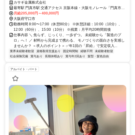
カサギ金属株式会社
最寄駅 門真市駅 交通アクセス 京阪本線・大阪モノレール「門真市
駅」より徒歩約15分 ★徒歩圏内にららぽーと門真があります ！ ★バ
月給205,000円～400,000円
イク通勤OK
大阪府守口市
勤務時間 8:00〜17:00（休憩80分） ※休憩詳細：10:00（10分）、
12:00（60分）、15:00（10分） ※残業：月平均20時間前後
仕事内容 ＼ 焦らず、じっくり、一歩ずつ。 未経験から「製造のプ
ロ」へ！ ／ 材料から完成まで携わる、 モノづくりの面白さを実感し
ませんか？ ＜求人のポイント＞ ✅年1回の「昇給」で安定収入...
業界未経験者歓迎
資格取得支援あり
固定時間制
経験不問
未経験者歓迎
社会保険完備
賞与あり
長期休暇あり
賞与年2回あり
髪型・髪色自由
アルバイト・パート