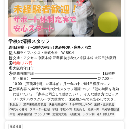
学校の清掃スタッフ
週4日程度・7〜10時の朝3h！未経験OK・家事と両立
大和ライフネクスト株式会社 W-B914
交通・アクセス 京阪本線 萱島駅 徒歩8分／京阪本線 大和田(大阪府)
駅 徒歩8分
時給1,177円
大阪府守口市
勤務時間詳細 ━━━━━━━━━━━━━━━━━━━ 【勤務時
間・曜日】 ━━━━━━━━━━━━━━━━━━━ ⏰ 7:00 ～
10:00 （実働3時間） ✅基本的に月〜金の中で週4日程度のシフ...
仕事内容 ＼40代〜60代の女性スタッフ活躍中✨／ 「朝の時間を有効
に使いたい」 「家事と両立して働きたい！」 そんな働き方にピッタ
リ⭐ 大和ハウスグループの環境で、 未経験からでも安心してスタ...
制服あり
業界未経験者歓迎
扶養内勤務OK
1日4時間以内OK
主婦・主夫歓迎
60代も応募可
フリーター歓迎
早朝
学歴不問
転勤なし
経験不問
未経験者歓迎
午前
経験者歓迎
ブランクOK
交通費支給
長期歓迎
シフト制
週4日以上OK
派遣社員