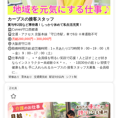
カーブスの接客スタッフ
賞与年2回など厚待遇！しっかり休めて私生活充実！
Curves守口西郷通
交通・アクセス 京阪本線「守口市駅」車で6分 ※車通勤不可
月給280,000円～300,000円
大阪府守口市
勤務時間詳細 総労働時間：1ヶ月あたり173時間 9：00～19：00（月
～金） 9：00～17：00（土）
仕事内容 ・。＋＊会員様を明るい笑顔で応援！人と話すことが好き
ならインストラクター未経験ＯＫ＊＋。・ ・1回30分の筋トレ習慣で
健康も美も 手に入れられるカーブスの 接客スタッフ大募集 ・会員様
に...
研修あり
育休あり
交通費支給
駅近5分以内
シフト制
正社員