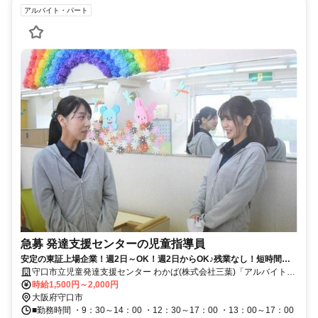
アルバイト・パート
急募 発達支援センターの児童指導員
安定の東証上場企業！週2日～OK！週2日からOK♪残業なし！短時間勤
務OK！ワークライフバランスを整えながら資格を活かしませんか？
守口市立児童発達支援センター わかば(株式会社三葉)「アルバイト・
パート」
時給1,500円～2,000円
大阪府守口市
■勤務時間 ・9：30～14：00 ・12：30～17：00 ・13：00～17：00