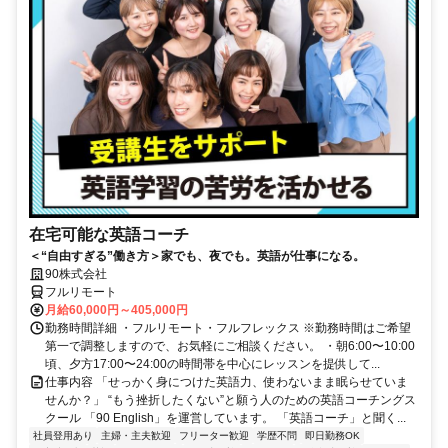
在宅可能な英語コーチ
＜“自由すぎる”働き方＞家でも、夜でも。英語が仕事になる。
90株式会社
フルリモート
月給60,000円～405,000円
勤務時間詳細 ・フルリモート・フルフレックス ※勤務時間はご希望
第一で調整しますので、お気軽にご相談ください。 ・朝6:00〜10:00
頃、夕方17:00〜24:00の時間帯を中心にレッスンを提供して...
仕事内容 「せっかく身につけた英語力、使わないまま眠らせていま
せんか？」 “もう挫折したくない”と願う人のための英語コーチングス
クール 「90 English」を運営しています。 「英語コーチ」と聞く...
社員登用あり
主婦・主夫歓迎
フリーター歓迎
学歴不問
即日勤務OK