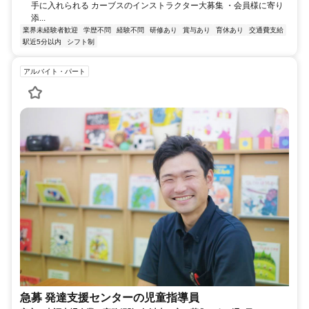
手に入れられる カーブスのインストラクター大募集 ・会員様に寄り
添...
業界未経験者歓迎
学歴不問
経験不問
研修あり
賞与あり
育休あり
交通費支給
駅近5分以内
シフト制
アルバイト・パート
急募 発達支援センターの児童指導員