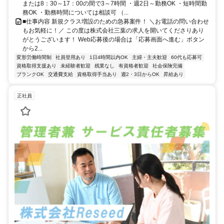
または8：30～17：00の間で3～7時間 ・週2日～勤務OK ・短時間勤
務OK ・勤務時間については相談可 （...
■仕事内容 新規クラス増設のための急募案件！ ＼お電話の問い合わせ
もお気軽に！／ この度は株式会社三葉の求人を開いてくださりあり
がとうございます！ Web応募後の場合は「応募画面へ進む」ボタン
から2...
変形労働時間制
社員登用あり
1日4時間以内OK
主婦・主夫歓迎
60代も応募可
資格取得支援あり
未経験者歓迎
残業なし
有資格者歓迎
社会保険完備
ブランクOK
交通費支給
資格取得手当あり
週2・3日からOK
昇給あり
正社員