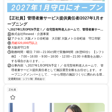
【正社員】管理者兼サービス提供責任者/2027年1月オ
ープニング
＼2027年1月OPEN予定！／ 住宅型有料老人ホームで、管理者兼サービ
ス提供責任者として施設運営全般をお任せします。オープニングメンバ
株式会社Reseed・介護事業
ーとして、一から理想の施設づくりに携われる環境です。
アクセス: 大阪メトロ谷町線 大日駅 大阪メトロ谷町線 守口市駅
月給320,000円以上
大阪府守口市
勤務時間・曜日: 7:00～21:00の間で実働8時間（休憩60分） 【シフト
例】 ・7:00～16:00 ・9:00～18:00 ・12:00～21:00 ※夜勤をお願い
する場合があります。 ...
仕事内容: ＼2027年1月OPEN予定！／ 住宅型有料老人ホームで、 管
理者兼サービス提供責任者として施設運営全般をお任せします。 オ
ープニングメンバーとして、 一から理想の施設づくりに携われる環...
交通費支給
シフト制
昇給あり
正社員