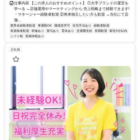
仕事内容 【この求人のおすすめポイント】 ①大手ブランドの運営を
学べる →店舗運用やマーケティングから 売上戦略まで経験できます!
・マネージャー経験者歓迎 ②将来独立したい方も歓迎 →当社にて店
舗...
業界未経験者歓迎
車通勤OK
職場見学可
住宅手当あり
経験者歓迎
有資格者歓迎
研修あり
賞与あり
育休あり
交通費支給
長期歓迎
駅近5分以内
シフト制
長期休暇あり
正社員