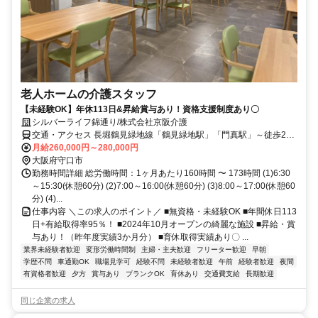
老人ホームの介護スタッフ
【未経験OK】年休113日&昇給賞与あり！資格支援制度あり〇
シルバーライフ錦通り/株式会社京阪介護
交通・アクセス 長堀鶴見緑地線「鶴見緑地駅」「門真駅」～徒歩20
分＊車通勤OK（駐車場あり）
月給260,000円～280,000円
大阪府守口市
勤務時間詳細 総労働時間：1ヶ月あたり160時間 〜 173時間 (1)6:30
～15:30(休憩60分) (2)7:00～16:00(休憩60分) (3)8:00～17:00(休憩60
分) (4)...
仕事内容 ＼この求人のポイント／ ■無資格・未経験OK ■年間休日113
日+有給取得率95％！ ■2024年10月オープンの綺麗な施設 ■昇給・賞
与あり！（昨年度実績3か月分） ■育休取得実績あり〇 ...
業界未経験者歓迎
変形労働時間制
主婦・主夫歓迎
フリーター歓迎
早朝
学歴不問
車通勤OK
職場見学可
経験不問
未経験者歓迎
午前
経験者歓迎
夜間
有資格者歓迎
夕方
賞与あり
ブランクOK
育休あり
交通費支給
長期歓迎
同じ企業の求人