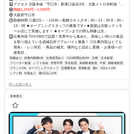
アクセス 京阪本線「守口市」駅東口徒歩3分、大阪メトロ谷町線「守
口」駅徒歩7分
時給1,250円～1,300円
大阪府守口市
勤務時間 ◎週2日～・1日4h～勤務ＯＫ☆彡 8：30～13：30 9：00～
13：00 ★オープニングスタッフの募集です♪ ★面接は京阪シティモ
ール店にて実施します！ ★オープンまでの間も研修は京...
仕事内容 TVやSNSで話題！世界中から集めた、美味しい拘りの食品
を取り揃えている成城石井でアルバイト募集！ ◎仕事内容はとても
簡単♪ ・レジ対応 ・商品の補充、陳列など品出し業務 ・お客様への
接客対...
制服あり
扶養内勤務OK
社員登用あり
1日4時間以内OK
主婦・主夫歓迎
フリーター歓迎
シフト自由
学歴不問
学生歓迎
未経験者歓迎
午前
経験者歓迎
ブランクOK
オープニングスタッフ
交通費支給
長期歓迎
週2・3日からOK
シフト制
社割あり
週4日以上OK
同じ企業の求人
業務委託