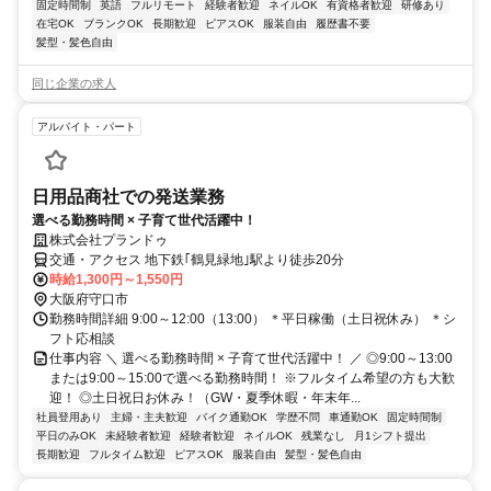
固定時間制
英語
フルリモート
経験者歓迎
ネイルOK
有資格者歓迎
研修あり
在宅OK
ブランクOK
長期歓迎
ピアスOK
服装自由
履歴書不要
髪型・髪色自由
同じ企業の求人
アルバイト・パート
日用品商社での発送業務
選べる勤務時間 × 子育て世代活躍中！
株式会社プランドゥ
交通・アクセス 地下鉄｢鶴見緑地｣駅より徒歩20分
時給1,300円～1,550円
大阪府守口市
勤務時間詳細 9:00～12:00（13:00） ＊平日稼働（土日祝休み） ＊シ
フト応相談
仕事内容 ＼ 選べる勤務時間 × 子育て世代活躍中！ ／ ◎9:00～13:00
または9:00～15:00で選べる勤務時間！ ※フルタイム希望の方も大歓
迎！ ◎土日祝日お休み！（GW・夏季休暇・年末年...
社員登用あり
主婦・主夫歓迎
バイク通勤OK
学歴不問
車通勤OK
固定時間制
平日のみOK
未経験者歓迎
経験者歓迎
ネイルOK
残業なし
月1シフト提出
長期歓迎
フルタイム歓迎
ピアスOK
服装自由
髪型・髪色自由