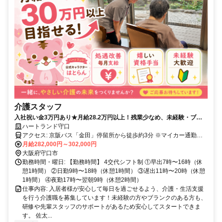
介護スタッフ
入社祝い金3万円あり★月給28.2万円以上！残業少なめ、未経験・ブラ
ンク歓迎！
ハートランド守口
アクセス: 京阪バス「金田」停留所から徒歩約3分 ※マイカー通勤可
（無料駐車場完備） 【近隣エリアから通勤便利】 佐太中町・佐太東
月給282,000円～302,000円
町・佐太西町・金田町・大日町・八雲北町・梶町・藤田町など、守口
大阪府守口市
市内の幅広いエリアから通勤しやすい勤務地です。
勤務時間・曜日: 【勤務時間】 4交代シフト制 ①早出7時〜16時（休
憩1時間） ②日勤9時〜18時（休憩1時間） ③遅出11時〜20時（休憩
1時間） ④夜勤17時〜翌朝9時（休憩2時間）
仕事内容: 入居者様が安心して毎日を過ごせるよう、介護・生活支援
を行う介護職を募集しています！未経験の方やブランクのある方も、
研修や先輩スタッフのサポートがあるため安心してスタートできま
す。 佐太...