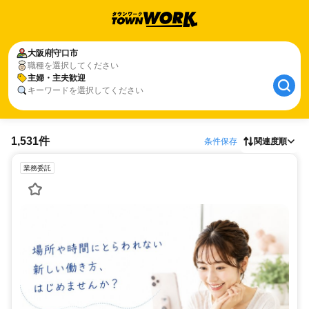
大阪府
守口市
職種を選択してください
主婦・主夫歓迎
キーワードを選択してください
1,531件
条件保存
関連度順
業務委託