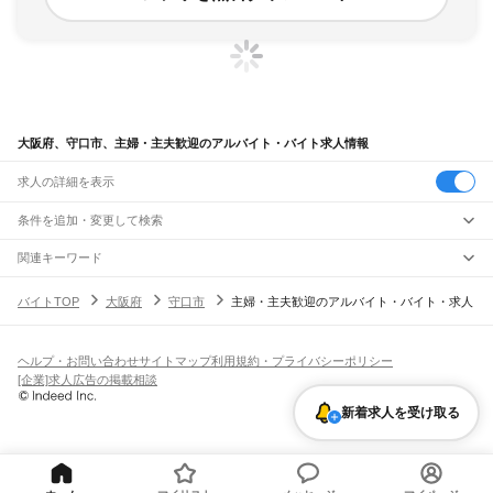
大阪府、守口市、主婦・主夫歓迎のアルバイト・バイト求人情報
求人の詳細を表示
条件を追加・変更して検索
市区町村を追加・変更
関連キーワード
大阪府 守口市 主婦・主夫歓迎 レジ
大阪府 守口市 主婦・主夫歓迎 妊婦可
大阪府
駅を追加・変更
バイトTOP
大阪府
守口市
主婦・主夫歓迎のアルバイト・バイト・求人
大阪府 守口市 主婦・主夫歓迎 スーパー
大阪府 守口市 主婦・主夫歓迎 デザイン
大阪府
すべて
大阪府 守口市 主婦・主夫歓迎 箱詰め
大阪市
すべて
職種を追加・変更
JR京都線
都島区
福島区
此花区
西区
港区
大正区
天王寺区
浪速区
西淀川区
東淀川区
東成区
島本駅
高槻駅
摂津富田駅
JR総持寺駅
茨木駅
千里丘駅
岸辺駅
吹田駅
東淀川駅
飲食・フードサービス
生野区
旭区
城東区
阿倍野区
住吉区
東住吉区
西成区
淀川区
鶴見区
住之江区
ヘルプ・お問い合わせ
サイトマップ
利用規約・プライバシーポリシー
特徴を追加・変更
新大阪駅
大阪駅
飲食・フードサービス
平野区
北区
中央区
すべて
[企業]求人広告の掲載相談
ホールスタッフ
キッチンスタッフ
皿洗い・洗い場
精肉・鮮魚加工
給食調理
人気
JR神戸線(大阪～神戸)
堺市
すべて
雇用形態を追加・変更
新着求人を受け取る
パン屋（ベーカリー）
フードカウンター販売員
バー（BAR）・バーテンダー
日払いOK
高校生歓迎
学生歓迎
深夜の仕事
髪型・髪色自由
ひげOK
ネイルOK
大阪駅
塚本駅
堺区
中区
東区
西区
南区
北区
美原区
飲食店補助（開店・閉店準備）
飲食店（店長・マネージャー）
ピアスOK
アルバイト・パート
履歴書不要
オープニングスタッフ
留学生・外国人活躍中
都道府県を変更
営業・販売
大和路線
岸和田市
豊中市
池田市
吹田市
泉大津市
高槻市
貝塚市
守口市
枚方市
茨木市
勤務期間
正社員
河内堅上駅
高井田駅
柏原駅
志紀駅
八尾駅
久宝寺駅
加美駅
平野駅
東部市場前駅
営業・販売
すべて
八尾市
泉佐野市
富田林市
寝屋川市
河内長野市
松原市
大東市
和泉市
箕面市
短期
契約社員
単発・1日OK
長期
期間限定（春夏冬休み等）
天王寺駅
新今宮駅
今宮駅
ＪＲ難波駅
営業
テレフォンアポインター（テレアポ）
ルートセールス
コンビニ
柏原市
羽曳野市
門真市
摂津市
高石市
藤井寺市
東大阪市
泉南市
四條畷市
交野市
シフト
派遣社員