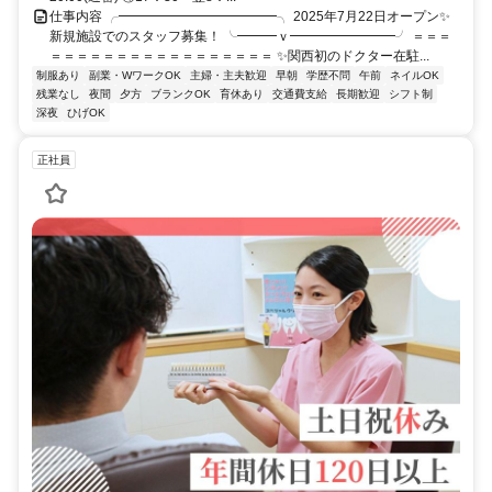
仕事内容 ╭━━━━━━━━━━━━╮ 2025年7月22日オープン✨
新規施設でのスタッフ募集！ ╰━━━ｖ━━━━━━━━╯ ＝＝＝
＝＝＝＝＝＝＝＝＝＝＝＝＝＝＝＝＝ ✨関西初のドクター在駐...
制服あり
副業・WワークOK
主婦・主夫歓迎
早朝
学歴不問
午前
ネイルOK
残業なし
夜間
夕方
ブランクOK
育休あり
交通費支給
長期歓迎
シフト制
深夜
ひげOK
正社員