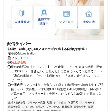
配信ライバー
未経験・顔出しなしOK／スマホ1台で出来る自由なお仕事！
株式会社Activation
フルリモート
完全歩合制
勤務時間詳細 【自由シフト】 ・24時間、いつでも好きな時間に配信
してOK！ ・「休みたい」と思った日は自由に休んで大丈夫です。 ・
「家庭の事情で」「テスト期間だから」「本業の繁忙期なので」な
ど、プラ...
仕事内容 ＼スマホ1台で自分らしく輝く！未経験から始めるライブ配
信ライバー大募集／ ✅未経験OK！特別なスキルや機材は一切不要！
✅完全在宅・フルリモート！全国どこからでも参加OK！ ✅顔出しな
しの「...
主婦・主夫歓迎
フリーター歓迎
短期
シフト自由
学歴不問
フルリモート
経験者歓迎
ネイルOK
在宅OK
ブランクOK
長期歓迎
完全歩合制
単発
ピアスOK
服装自由
ひげOK
髪型・髪色自由