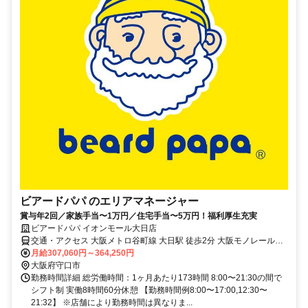
ビアードパパ のエリアマネージャー
賞与年2回／家族手当〜1万円／住宅手当〜5万円！福利厚生充実
ビアードパパ イオンモール大日店
交通・アクセス 大阪メトロ谷町線 大日駅 徒歩2分 大阪モノレール本
線 大日駅 徒歩2分
月給307,060円～364,250円
大阪府守口市
勤務時間詳細 総労働時間：1ヶ月あたり173時間 8:00〜21:30の間で
シフト制 実働8時間60分休憩 【勤務時間例8:00〜17:00,12:30〜
21:32】 ※店舗により勤務時間は異なりま...