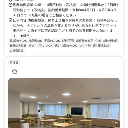
勤務時間詳細 ◎週1～週5日勤務（応相談） ◎短時間勤務から1日8時
間勤務まで（応相談） 契約更新期間：令和8年4月1日～令和9年3月
31日まで ※短期の場合はご相談ください
仕事内容 幼稚園教諭、保育士資格をお持ちの方募集！ 資格を活かし
ながら、子どもたちの成長を支えるやりがいあるお仕事です◎ ～仕
事内容～ 大阪府守口市の認定こども園での保育補助をお願いしま
す。 ■園児...
週1日からOK
車通勤OK
平日のみOK
経験不問
未経験者歓迎
午前
経験者歓迎
有資格者歓迎
夕方
ブランクOK
週2・3日からOK
シフト制
週4日以上OK
土日祝休み
正社員