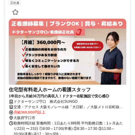
正社員
住宅型有料老人ホームの看護スタッフ
1年目から月給36万円の高収入！ドクター在駐施設で安心感◎
ドクターサンゴ守口 株式会社SUNGO
交通・アクセス 大阪モノレール線「大日駅」／大阪メトロ谷町線
「大日駅」から徒歩13分
月給360,000円以上
大阪府守口市
勤務時間詳細 実働時間：1日あたり8時間 平均勤務日数：1ヶ月あた
り22日 〜 23日 ①8:00～17:00(早番) ②8:30～17:30 ③11:00～
20:00(遅番) ④17：30〜翌8：...