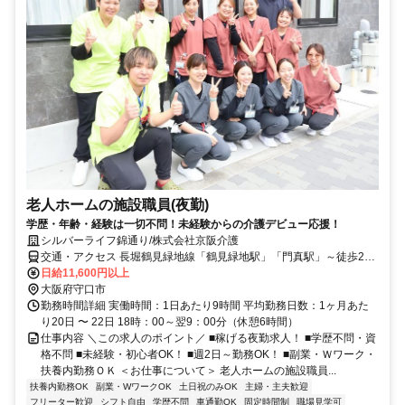
老人ホームの施設職員(夜勤)
学歴・年齢・経験は一切不問！未経験からの介護デビュー応援！
シルバーライフ錦通り/株式会社京阪介護
交通・アクセス 長堀鶴見緑地線「鶴見緑地駅」「門真駅」～徒歩20
分＊車通勤OK（駐車場あり）
日給11,600円以上
大阪府守口市
勤務時間詳細 実働時間：1日あたり9時間 平均勤務日数：1ヶ月あた
り20日 〜 22日 18時：00～翌9：00分（休憩6時間）
仕事内容 ＼この求人のポイント／ ■稼げる夜勤求人！ ■学歴不問・資
格不問 ■未経験・初心者OK！ ■週2日～勤務OK！ ■副業・Ｗワーク・
扶養内勤務ＯＫ ＜お仕事について＞ 老人ホームの施設職員...
扶養内勤務OK
副業・WワークOK
土日祝のみOK
主婦・主夫歓迎
フリーター歓迎
シフト自由
学歴不問
車通勤OK
固定時間制
職場見学可