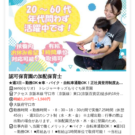
認可保育園の加配保育士
★週3日～勤務OK★車・バイク・自転車通勤OK！正社員登用制度あり
★保育士資格を活かせる♪
serio(セリオ) トレジャーキッズもりぐち保育園
アクセス 京阪本線 守口市〔京阪線〕東口(京阪百貨店)徒歩約16分、
京阪本線 土居（大阪府）徒歩約16分、OsakaMetro今里筋線 清水（大
時給1,210円～1,560円
阪府）1番口徒歩約16分 車通勤可（駐車場代自己負担）※規定あり
大阪府守口市
バイク・自転車通勤OK（駐輪場あり）
勤務時間 ＜勤務時間＞ ・8：30～16：30の間で実働7.25時間（休憩
45分） ・週3日のシフト制（水・木・金） ※土曜出勤：行事の際は
出勤の場合があります。 ※加配園児が水・木・金に登園のため、...
仕事内容 ＼当園で働くメリット／ ■バイク・自転車通勤OK！ ■週3日
～勤務OK！ ■昇給あり！ ■有給は1時間単位で取得可能！ ⇒当社は